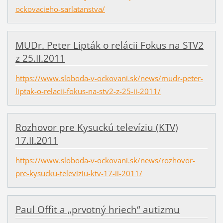
ockovacieho-sarlatanstva/
MUDr. Peter Lipták o relácii Fokus na STV2
z 25.II.2011
https://www.sloboda-v-ockovani.sk/news/mudr-peter-
liptak-o-relacii-fokus-na-stv2-z-25-ii-2011/
Rozhovor pre Kysuckú televíziu (KTV)
17.II.2011
https://www.sloboda-v-ockovani.sk/news/rozhovor-
pre-kysucku-televiziu-ktv-17-ii-2011/
Paul Offit a „prvotný hriech“ autizmu