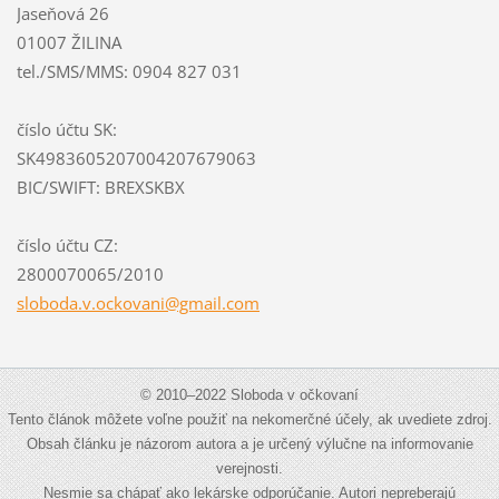
Jaseňová 26
01007 ŽILINA
tel./SMS/MMS: 0904 827 031
číslo účtu SK:
SK4983605207004207679063
BIC/SWIFT: BREXSKBX
číslo účtu CZ:
2800070065/2010
sloboda.
v.ockova
ni@gmail
.com
© 2010–2022 Sloboda v očkovaní
Tento článok môžete voľne použiť na nekomerčné účely, ak uvediete zdroj.
Obsah článku je názorom autora a je určený výlučne na informovanie
verejnosti.
Nesmie sa chápať ako lekárske odporúčanie. Autori nepreberajú