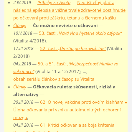
2.IV.2019 —
Príbehy zo života
—
Neutíšiteľný plač a
následná epilepsia a vážne trvalé zdravotné postihnutie
po očkovaní proti záškrtu, tetanu a čiernemu kašľu
Články
—
Čo možno neviete o očkovaní
—
10.V.2018
—
53. časť:
„Nová vlna hystérie okolo osýpok“
(Vitalita 4/2018),
17.III.2018
—
52. časť:
„Úmrtia po hexavakcíne“
(Vitalita
2/2018),
04.I.2018
—
50. a 51. časť:
„(Ne)bezpečnosť hliníka vo
vakcínach“
(Vitalita 11 a 12/2017), …,
obsah seriálu článkov z časopisu Vitalita
Články
—
Očkovacia ruleta: skúsenosti, riziká a
alternatívy
—
30.III.2018
—
62. O novej vakcíne proti ovčím kiahňam ●
Úloha očkovania pri vzniku autoimunitných ochorení
mozgu
,
04.III.2018
—
61. Kritici očkovania sa boja krátenia