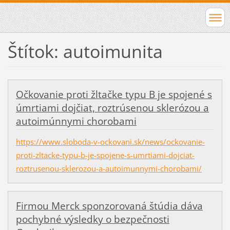
Štítok: autoimunita
Očkovanie proti žltačke typu B je spojené s
úmrtiami dojčiat, roztrúsenou sklerózou a
autoimúnnymi chorobami
https://www.sloboda-v-ockovani.sk/news/ockovanie-
proti-zltacke-typu-b-je-spojene-s-umrtiami-dojciat-
roztrusenou-sklerozou-a-autoimunnymi-chorobami/
Firmou Merck sponzorovaná štúdia dáva
pochybné výsledky o bezpečnosti