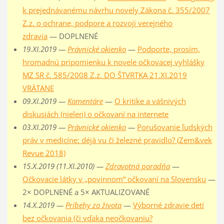
k prejednávanému návrhu novely Zákona č. 355/2007
Z.z. o ochrane, podpore a rozvoji verejného
zdravia
— DOPLNENÉ
19.XI.2019 —
Právnické okienko
—
Podporte, prosím,
hromadnú pripomienku k novele očkovacej vyhlášky
MZ SR č. 585/2008 Z.z. DO ŠTVRTKA 21.XI.2019
VRÁTANE
09.XI.2019 —
Komentáre
—
O kritike a vášnivých
diskusiách (nielen) o očkovaní na internete
03.XI.2019 —
Právnické okienko
—
Porušovanie ľudských
práv v medicíne: déjà vu či železné pravidlo? (Zem&vek
Revue 2018)
15.X.2019 (11.XI.2010) —
Zdravotná poradňa
—
Očkovacie látky v „povinnom“ očkovaní na Slovensku
—
2× DOPLNENÉ a 5× AKTUALIZOVANÉ
14.X.2019 —
Príbehy zo života
—
Výborné zdravie detí
bez očkovania (či vďaka neočkovaniu?