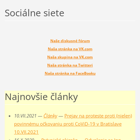
Sociálne siete
Naše diskusné fórum
Naša stránka na VK.com
Naša skupina na VK.com
Naša stránka na Twitteri
Naša stránka na FaceBooku
Najnovšie články
10.VII.2021 —
Články
—
Prejav na proteste proti (nielen)
povinnému očkovaniu proti CoViD-19 v Bratislave
10.VII.2021