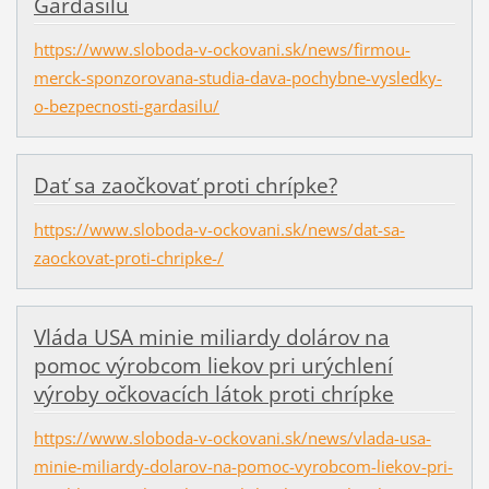
Gardasilu
https://www.sloboda-v-ockovani.sk/news/firmou-
merck-sponzorovana-studia-dava-pochybne-vysledky-
o-bezpecnosti-gardasilu/
Dať sa zaočkovať proti chrípke?
https://www.sloboda-v-ockovani.sk/news/dat-sa-
zaockovat-proti-chripke-/
Vláda USA minie miliardy dolárov na
pomoc výrobcom liekov pri urýchlení
výroby očkovacích látok proti chrípke
https://www.sloboda-v-ockovani.sk/news/vlada-usa-
minie-miliardy-dolarov-na-pomoc-vyrobcom-liekov-pri-