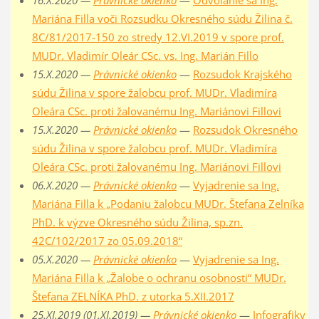
16.X.2020 —
Právnické okienko
—
Odvolanie sa Ing.
Mariána Filla voči Rozsudku Okresného súdu Žilina č.
8C/81/2017-150 zo stredy 12.VI.2019 v spore prof.
MUDr. Vladimír Oleár CSc. vs. Ing. Marián Fillo
15.X.2020 —
Právnické okienko
—
Rozsudok Krajského
súdu Žilina v spore žalobcu prof. MUDr. Vladimíra
Oleára CSc. proti žalovanému Ing. Mariánovi Fillovi
15.X.2020 —
Právnické okienko
—
Rozsudok Okresného
súdu Žilina v spore žalobcu prof. MUDr. Vladimíra
Oleára CSc. proti žalovanému Ing. Mariánovi Fillovi
06.X.2020 —
Právnické okienko
—
Vyjadrenie sa Ing.
Mariána Filla k „Podaniu žalobcu MUDr. Štefana Zelníka
PhD. k výzve Okresného súdu Žilina, sp.zn.
42C/102/2017 zo 05.09.2018“
05.X.2020 —
Právnické okienko
—
Vyjadrenie sa Ing.
Mariána Filla k „Žalobe o ochranu osobnosti“ MUDr.
Štefana ZELNÍKA PhD. z utorka 5.XII.2017
25.XI.2019 (01.XI.2019) —
Právnické okienko
—
Infografiky