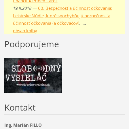
financií ● Príbeh Carol
,
19.II.2018
—
60. Bezpečnosť a účinnosť očkovania:
Lekárske štúdie, ktoré spochybňujú bezpečnosť a
účinnosť očkovania (a očkovačov)
, …,
obsah knihy
Podporujeme
Kontakt
Ing. Marián FILLO