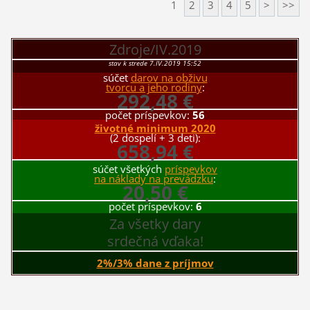
1
2
3
4
5
>
>>
Zdroje/IV.2019
stav k strede 7.IV.2019 15:52
súčet
darov na obživu
tvorcu a jeho rodiny
:
292,48 €
počet príspevkov:
56
životné minimum 2020
(2 dospelí + 3 deti):
658,94 €
súčet všetkých
príspevkov
na náklady na prevádzku
:
20,50 €
počet príspevkov:
6
Za všetky dary
srdečná vďaka!
2%/3% dane z príjmov