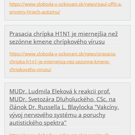
https://www.sloboda-v-ockovani.sk/news/paul-offit-a-
prvotny-hriech-autizmu/
Prasacia chrípka H1N1 je miernejšia než
sezónne kmene chrípkového vírusu
https://www.sloboda-v-ockovani.sk/news/prasacia-
chripka-h1n1-je-miernejsia-nez-sezonne-kmene-
chripkoveho-virusu/
MUDr. Ludmila Eleková k reakcii prof.
MUDr. Svetozára Dluholuckého, CSc. na
článok Dr. Russella L. Blaylocka "Vakcíny,
vývoj nervového systému a poruchy
autistického spektra"
https://www.sloboda-v-ockovani.sk/news/mudr-