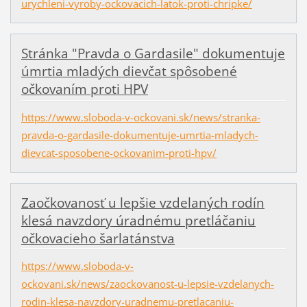
urychleni-vyroby-ockovacich-latok-proti-chripke/
Stránka "Pravda o Gardasile" dokumentuje
úmrtia mladých dievčat spôsobené
očkovaním proti HPV
https://www.sloboda-v-ockovani.sk/news/stranka-
pravda-o-gardasile-dokumentuje-umrtia-mladych-
dievcat-sposobene-ockovanim-proti-hpv/
Zaočkovanosť u lepšie vzdelaných rodín
klesá navzdory úradnému pretláčaniu
očkovacieho šarlatánstva
https://www.sloboda-v-
ockovani.sk/news/zaockovanost-u-lepsie-vzdelanych-
rodin-klesa-navzdory-uradnemu-pretlacaniu-