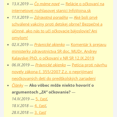
13.X.2019 —
Čo máme nové
—
Relácie o očkovaní na
internetovej rozhlasovej stanici InfoVojna.sk
11.X.2019 —
Zdravotná poradňa
—
Aké boli prvé
schválené vakcíny proti detskej obrne? Bezpečné a
účinné, ako nás to učí očkovacie bájoslovie? Ani
omylom!
02.X.2019 —
Právnické okienko
—
Komentár k prejavu
ministerky zdravotníctva SR doc. MUDr. Andrey
Kalavskej PhD. o očkovaní v NR SR 12.IX.2019
06.IX.2019 —
Právnické okienko
—
Petícia proti návrhu
novely zákona č. 355/2007 Z.z. o neprijímaní
neočkovaných detí do predškolských zariadení
Články
—
Ako vôbec môže niekto hovoriť o
argumentoch
„ZA“
očkovanie?
—
14.IV.2019
—
5. časť
,
18.V.2018
—
4. časť
,
28.II.2018
—
3. časť