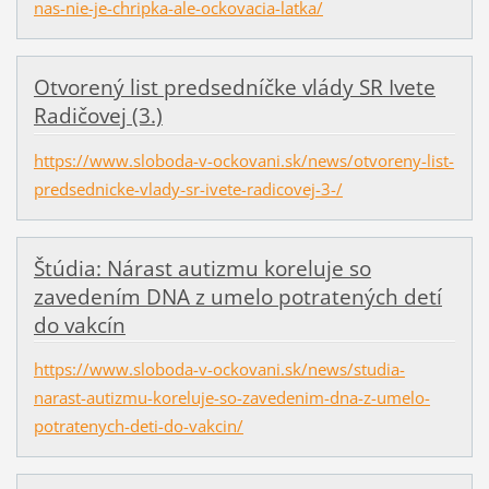
nas-nie-je-chripka-ale-ockovacia-latka/
Otvorený list predsedníčke vlády SR Ivete
Radičovej (3.)
https://www.sloboda-v-ockovani.sk/news/otvoreny-list-
predsednicke-vlady-sr-ivete-radicovej-3-/
Štúdia: Nárast autizmu koreluje so
zavedením DNA z umelo potratených detí
do vakcín
https://www.sloboda-v-ockovani.sk/news/studia-
narast-autizmu-koreluje-so-zavedenim-dna-z-umelo-
potratenych-deti-do-vakcin/