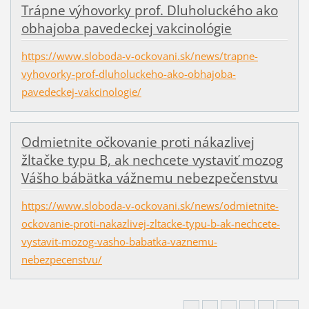
Trápne výhovorky prof. Dluholuckého ako
obhajoba pavedeckej vakcinológie
https://www.sloboda-v-ockovani.sk/news/trapne-
vyhovorky-prof-dluholuckeho-ako-obhajoba-
pavedeckej-vakcinologie/
Odmietnite očkovanie proti nákazlivej
žltačke typu B, ak nechcete vystaviť mozog
Vášho bábätka vážnemu nebezpečenstvu
https://www.sloboda-v-ockovani.sk/news/odmietnite-
ockovanie-proti-nakazlivej-zltacke-typu-b-ak-nechcete-
vystavit-mozog-vasho-babatka-vaznemu-
nebezpecenstvu/