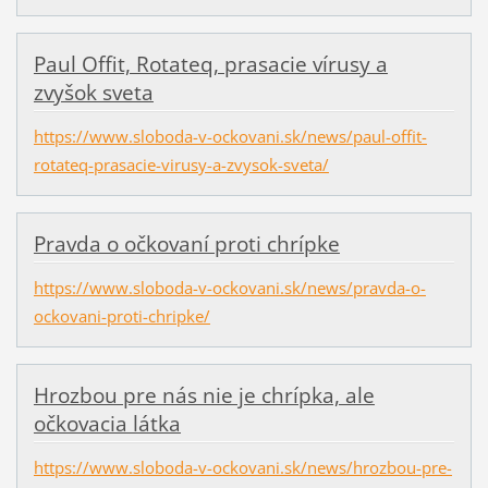
Paul Offit, Rotateq, prasacie vírusy a
zvyšok sveta
https://www.sloboda-v-ockovani.sk/news/paul-offit-
rotateq-prasacie-virusy-a-zvysok-sveta/
Pravda o očkovaní proti chrípke
https://www.sloboda-v-ockovani.sk/news/pravda-o-
ockovani-proti-chripke/
Hrozbou pre nás nie je chrípka, ale
očkovacia látka
https://www.sloboda-v-ockovani.sk/news/hrozbou-pre-