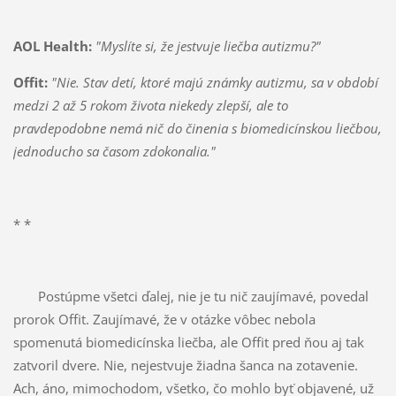
AOL Health:
"Myslíte si, že jestvuje liečba autizmu?"
Offit:
"Nie. Stav detí, ktoré majú známky autizmu, sa v období
medzi 2 až 5 rokom života niekedy zlepší, ale to
pravdepodobne nemá nič do činenia s biomedicínskou liečbou,
jednoducho sa časom zdokonalia."
* *
Postúpme všetci ďalej, nie je tu nič zaujímavé, povedal
prorok Offit. Zaujímavé, že v otázke vôbec nebola
spomenutá biomedicínska liečba, ale Offit pred ňou aj tak
zatvoril dvere. Nie, nejestvuje žiadna šanca na zotavenie.
Ach, áno, mimochodom, všetko, čo mohlo byť objavené, už