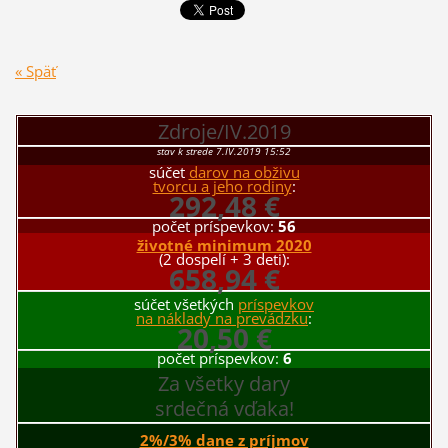
« Späť
Zdroje/IV.2019
stav k strede 7.IV.2019 15:52
súčet
darov na obživu
tvorcu a jeho rodiny
:
292,48 €
počet príspevkov:
56
životné minimum 2020
(2 dospelí + 3 deti):
658,94 €
súčet všetkých
príspevkov
na náklady na prevádzku
:
20,50 €
počet príspevkov:
6
Za všetky dary
srdečná vďaka!
2%/3% dane z príjmov