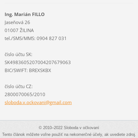
Ing. Marián FILLO
Jaseňová 26
01007 ŽILINA
tel./SMS/MMS: 0904 827 031
číslo účtu SK:
SK4983605207004207679063
BIC/SWIFT: BREXSKBX
číslo účtu CZ:
2800070065/2010
sloboda.
v.ockova
ni@gmail
.com
© 2010–2022 Sloboda v očkovaní
Tento článok môžete voľne použiť na nekomerčné účely, ak uvediete zdroj.