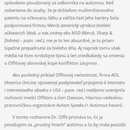
spôsobom považovaný za odborníka na autizmus. Keď
zoberieme do úvahy, že je držiteľom multimiliónového
patentu na očkovaciu látku a väčšia časť jeho kariéry bola
podporovaná firmou Merck
(americký výrobca (nielen)
očkovacích látok, u nás známy ako MSD (Merck, Sharp &
Dohme) – pozn. red.)
, nie je to len absurdné, je to priam
lúpežné prepadnutie za bieleho dňa. Aj napriek tomu však
médiá na ňom tvrdošijne lipnú a len zriedkakedy sa zmienia
o Offitovej obrovskej kope konfliktov záujmov.
Ako posledný príklad Offitovej nečestnosti, firma AOL
(America OnLine; významný poskytovateľ pripojenia k internetu
i internetového obsahu v USA – pozn. red.)
nedávno uverejnila
rozhovor medzi Offitom a Geri Dawson, hlavnou vedeckou
pracovníčkou organizácie
Autism Speaks (= Autizmus hovorí)
.
V tomto rozhovore Dr. Offit priznáva to, čo ja
považujem za „prvotný hriech“ autizmu a čo by mala posúdiť