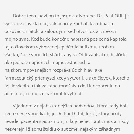
Dobre teda, poviem to jasne a otvorene: Dr. Paul Offit je
vystatovačný klamár, vakcinačný zbohatlík a obhajca
očkovacích látok, a zakaždým, keď otvorí ústa, zneváži
môjho syna. Keď bude konečne napísaná posledná kapitola
tejto človekom vytvorenej epidémie autizmu, urobím
všetko, čo je v mojich silách, aby sa Offit zapísal do histórie
ako jedna z najhorších, najnečestnejších a
najskorumpovanejších rozprávajúcich hláv, aké
farmaceutický priemysel kedy vytvoril, a ako človek, ktorého
úsilie viedlo u tak veľkého množstva detí k ochoreniu na
autismus, čomu sa inak mohli vyhnúť.
V jednom z najabsurdnejších podvodov, ktoré kedy boli
zverejnené v médiách, je Dr. Paul Offit, lekár, ktorý nikdy
nevidel pacienta s autizmom, nikdy neliečil autizmus a nikdy
nezverejnil žiadnu štúdiu o autizme, nejakým záhadným