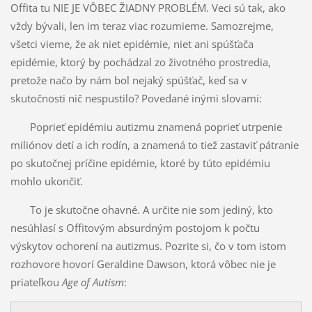
Offita tu NIE JE VÔBEC ŽIADNY PROBLÉM. Veci sú tak, ako
vždy bývali, len im teraz viac rozumieme. Samozrejme,
všetci vieme, že ak niet epidémie, niet ani spúšťača
epidémie, ktorý by pochádzal zo životného prostredia,
pretože načo by nám bol nejaký spúšťač, keď sa v
skutočnosti nič nespustilo? Povedané inými slovami:
Poprieť epidémiu autizmu znamená poprieť utrpenie
miliónov detí a ich rodín, a znamená to tiež zastaviť pátranie
po skutočnej príčine epidémie, ktoré by túto epidémiu
mohlo ukončiť.
To je skutočne ohavné. A určite nie som jediný, kto
nesúhlasí s Offitovým absurdným postojom k počtu
výskytov ochorení na autizmus. Pozrite si, čo v tom istom
rozhovore hovorí Geraldine Dawson, ktorá vôbec nie je
priateľkou
Age of Autism
: