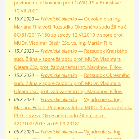
povinnému očkovaniu proti CoViD-19 v Bratislave
10.VII.2021
16.X.2020 —
Právnické okienko
—
Odvolanie sa Ing.
Mariána Filla voči Rozsudku Okresného súdu Žilina č.
8C/81/2017-150 zo stredy 12.VI.2019 v spore prof.
MUDr. Vladimír Oleár CSc. vs. Ing. Marián Fillo
15.X.2020 —
Právnické okienko
—
Rozsudok Krajského
súdu Žilina v spore žalobcu prof. MUDr. Vladimíra
Oleára CSc. proti žalovanému Ing. Mariánovi Fillovi
15.X.2020 —
Právnické okienko
—
Rozsudok Okresného
súdu Žilina v spore žalobcu prof. MUDr. Vladimíra
Oleára CSc. proti žalovanému Ing. Mariánovi Fillovi
06.X.2020 —
Právnické okienko
—
Vyjadrenie sa Ing.
Mariána Filla k „Podaniu žalobcu MUDr. Štefana Zelníka
PhD. k výzve Okresného súdu Žilina, sp.zn.
42C/102/2017 zo 05.09.2018“
05.X.2020 —
Právnické okienko
—
Vyjadrenie sa Ing.