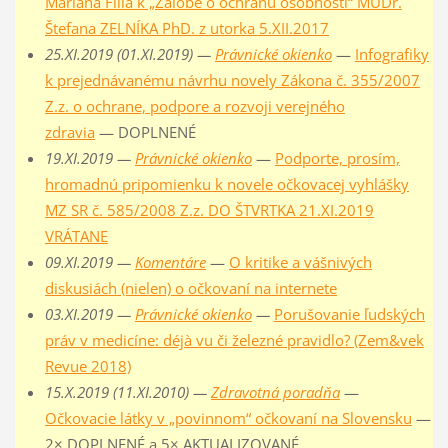
Mariána Filla k „Žalobe o ochranu osobnosti“ MUDr.
Štefana ZELNÍKA PhD. z utorka 5.XII.2017
25.XI.2019 (01.XI.2019) —
Právnické okienko
—
Infografiky
k prejednávanému návrhu novely Zákona č. 355/2007
Z.z. o ochrane, podpore a rozvoji verejného
zdravia
— DOPLNENÉ
19.XI.2019 —
Právnické okienko
—
Podporte, prosím,
hromadnú pripomienku k novele očkovacej vyhlášky
MZ SR č. 585/2008 Z.z. DO ŠTVRTKA 21.XI.2019
VRÁTANE
09.XI.2019 —
Komentáre
—
O kritike a vášnivých
diskusiách (nielen) o očkovaní na internete
03.XI.2019 —
Právnické okienko
—
Porušovanie ľudských
práv v medicíne: déjà vu či železné pravidlo? (Zem&vek
Revue 2018)
15.X.2019 (11.XI.2010) —
Zdravotná poradňa
—
Očkovacie látky v „povinnom“ očkovaní na Slovensku
—
2× DOPLNENÉ a 5× AKTUALIZOVANÉ