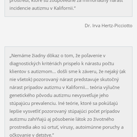
incidencie autizmu v Kalifornii.“
Dr. Irva Hertz-Picciotto
„Nemáme žiadny dôkaz o tom, že poľavenie v
diagnostických kritériách prispelo k nárastu počtu
klientov s autizmom... došli sme k záveru, že nejaký (ak
nie všetok) pozorovaný nárast predstavuje skutočný
nárast prípadov autizmu v Kalifornii... teória výlučne
genetického pôvodu autizmu nevysvetľuje jeho
stúpajúcu prevalenciu. Iné teórie, ktoré sa pokúšajú
lepšie vysvetliť pozorovaný stúpajúci počet prípadov
autizmu zahŕňajú aj pôsobenie látok zo životného
prostredia ako sú ortuť, vírusy, autoimúnne poruchy a
očkovanie v detstve.“