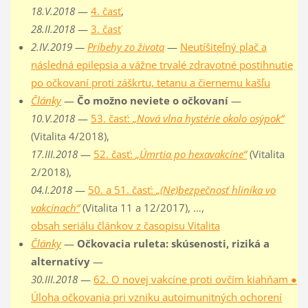
18.V.2018
—
4. časť
,
28.II.2018
—
3. časť
2.IV.2019 —
Príbehy zo života
—
Neutíšiteľný plač a
následná epilepsia a vážne trvalé zdravotné postihnutie
po očkovaní proti záškrtu, tetanu a čiernemu kašľu
Články
—
Čo možno neviete o očkovaní
—
10.V.2018
—
53. časť:
„Nová vlna hystérie okolo osýpok“
(Vitalita 4/2018),
17.III.2018
—
52. časť:
„Úmrtia po hexavakcíne“
(Vitalita
2/2018),
04.I.2018
—
50. a 51. časť:
„(Ne)bezpečnosť hliníka vo
vakcínach“
(Vitalita 11 a 12/2017), …,
obsah seriálu článkov z časopisu Vitalita
Články
—
Očkovacia ruleta: skúsenosti, riziká a
alternatívy
—
30.III.2018
—
62. O novej vakcíne proti ovčím kiahňam ●
Úloha očkovania pri vzniku autoimunitných ochorení