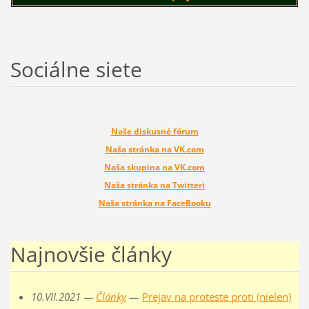
Sociálne siete
Naše diskusné fórum
Naša stránka na VK.com
Naša skupina na VK.com
Naša stránka na Twitteri
Naša stránka na FaceBooku
Najnovšie články
10.VII.2021 —
Články
—
Prejav na proteste proti (nielen)