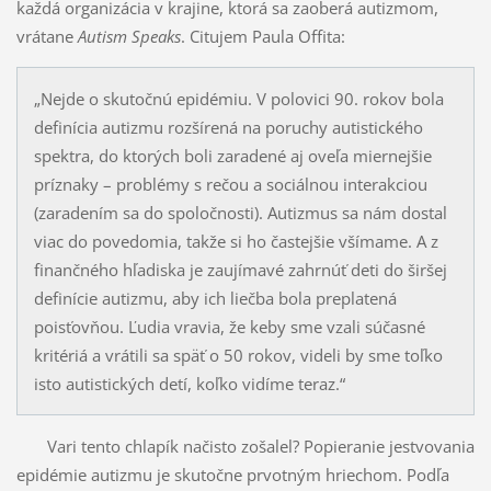
každá organizácia v krajine, ktorá sa zaoberá autizmom,
vrátane
Autism Speaks
. Citujem Paula Offita:
„Nejde o skutočnú epidémiu. V polovici 90. rokov bola
definícia autizmu rozšírená na poruchy autistického
spektra, do ktorých boli zaradené aj oveľa miernejšie
príznaky – problémy s rečou a sociálnou interakciou
(zaradením sa do spoločnosti). Autizmus sa nám dostal
viac do povedomia, takže si ho častejšie všímame. A z
finančného hľadiska je zaujímavé zahrnúť deti do širšej
definície autizmu, aby ich liečba bola preplatená
poisťovňou. Ľudia vravia, že keby sme vzali súčasné
kritériá a vrátili sa späť o 50 rokov, videli by sme toľko
isto autistických detí, koľko vidíme teraz.“
Vari tento chlapík načisto zošalel? Popieranie jestvovania
epidémie autizmu je skutočne prvotným hriechom. Podľa