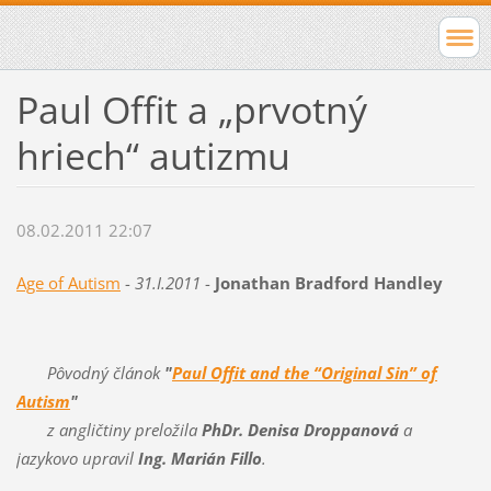
Paul Offit a „prvotný
hriech“ autizmu
08.02.2011 22:07
Age of Autism
-
31.I.2011
-
Jonathan Bradford Handley
Pôvodný článok
"
Paul Offit and the “Original Sin” of
Autism
"
z angličtiny preložila
PhDr. Denisa Droppanová
a
jazykovo upravil
Ing. Marián Fillo
.