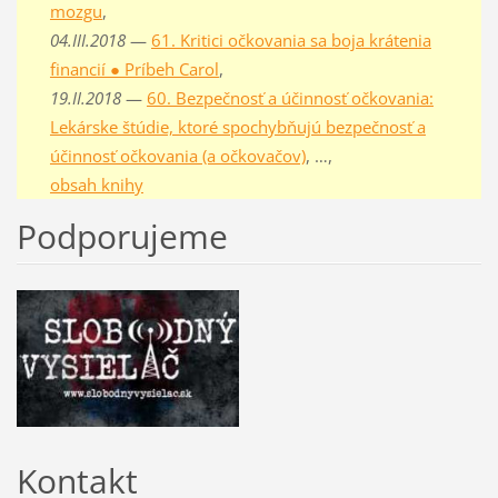
mozgu
,
04.III.2018
—
61. Kritici očkovania sa boja krátenia
financií ● Príbeh Carol
,
19.II.2018
—
60. Bezpečnosť a účinnosť očkovania:
Lekárske štúdie, ktoré spochybňujú bezpečnosť a
účinnosť očkovania (a očkovačov)
, …,
obsah knihy
Podporujeme
Kontakt