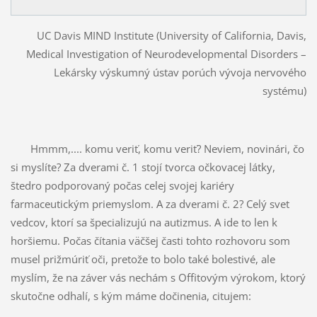
UC Davis MIND Institute (University of California, Davis,
Medical Investigation of Neurodevelopmental Disorders –
Lekársky výskumný ústav porúch vývoja nervového
systému)
Hmmm,.... komu veriť, komu veriť? Neviem, novinári, čo
si myslíte? Za dverami č. 1 stojí tvorca očkovacej látky,
štedro podporovaný počas celej svojej kariéry
farmaceutickým priemyslom. A za dverami č. 2? Celý svet
vedcov, ktorí sa špecializujú na autizmus. A ide to len k
horšiemu. Počas čítania väčšej časti tohto rozhovoru som
musel prižmúriť oči, pretože to bolo také bolestivé, ale
myslím, že na záver vás nechám s Offitovým výrokom, ktorý
skutočne odhalí, s kým máme dočinenia, citujem: