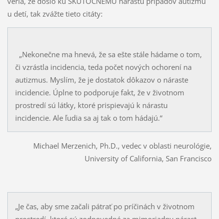
veria, že došlo ku SKUTOČNÉMU nárastu prípadov autizmu
u detí, tak zvážte tieto citáty:
„Nekonečne ma hnevá, že sa ešte stále hádame o tom,
či vzrástla incidencia, teda počet nových ochorení na
autizmus. Myslím, že je dostatok dôkazov o náraste
incidencie. Úplne to podporuje fakt, že v životnom
prostredí sú látky, ktoré prispievajú k nárastu
incidencie. Ale ľudia sa aj tak o tom hádajú.“
Michael Merzenich, Ph.D., vedec v oblasti neurológie,
University of California, San Francisco
„Je čas, aby sme začali pátrať po príčinách v životnom
prostredí, ktoré sú zodpovedné za mimoriadny nárast