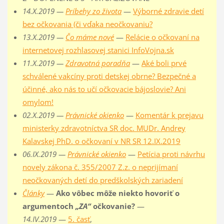
14.X.2019 —
Príbehy zo života
—
Výborné zdravie detí
bez očkovania (či vďaka neočkovaniu?
13.X.2019 —
Čo máme nové
—
Relácie o očkovaní na
internetovej rozhlasovej stanici InfoVojna.sk
11.X.2019 —
Zdravotná poradňa
—
Aké boli prvé
schválené vakcíny proti detskej obrne? Bezpečné a
účinné, ako nás to učí očkovacie bájoslovie? Ani
omylom!
02.X.2019 —
Právnické okienko
—
Komentár k prejavu
ministerky zdravotníctva SR doc. MUDr. Andrey
Kalavskej PhD. o očkovaní v NR SR 12.IX.2019
06.IX.2019 —
Právnické okienko
—
Petícia proti návrhu
novely zákona č. 355/2007 Z.z. o neprijímaní
neočkovaných detí do predškolských zariadení
Články
—
Ako vôbec môže niekto hovoriť o
argumentoch
„ZA“
očkovanie?
—
14.IV.2019
—
5. časť
,