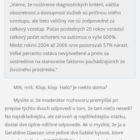
„Vieme, že rozšírenie diagnostických kritérií, väčšia
obozretnosť a dostupnosť služieb sú príčinou istého
vzostupu, ale tieto veličiny nie sú zodpovedné za
celkový vzostup. Počas posledných 20 rokov vzrástol
celkový počet ochorení na autizmus o vyše 600%.
Medzi rokmi 2004 až 2006 sme pozorovali 57% nárast.
Veľké percento ostáva nevysvetlené a preto sa
sústredíme na stanovenie faktorov pochádzajúcich zo
životného prostredia.“
Mrk, mrk. Klop, klop. Haló? Je niekto doma?
Myslíte si, že moderátor rozhovoru premýšľal pri
prepise týchto dvoch odpovedí o tom, že tam niečo nesedí?
Na najzákladnejšiu, ale zároveň aj najdôležitejšiu otázku,
dostal dve úplne odlišné odpovede. Ak si myslíte, že ja a
Geraldine Dawson sme jediné dve ľudské bytosti, ktoré