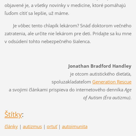
objavené je, a všetky novinky v medicíne, ktoré pomáhajú
ľuďom cítiť sa lepšie, už máme.
Je vôbec tento chlapík lekárom? Snáď doktorom večného
zatratenia, ale určite nie lekárom pre deti. Pridajte sa ku mne
v odsúdení tohto nebezpečného šialenca.
Jonathan Bradford Handley
je otcom autistického dieťaťa,
spoluzakladateľom
Generation Rescue
a svojimi článkami prispieva do internetového denníka
Age
of Autism (Éra autizmu)
.
Štítky
:
články
|
autizmus
|
ortuť
|
autoimunita