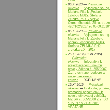
06.X.2020 —
Právnické
okienko
—
Vyjadrenie sa Ing.
Mariána Filla k „Podaniu
žalobcu MUDr. Štefana
Zelníka PhD. k výzve
Okresného súdu Žilina, sp.zn
42C/102/2017 zo 05.09.2018“
05.X.2020 —
Právnické
okienko
—
Vyjadrenie sa Ing.
Mariána Filla k „Žalobe o
ochranu osobnosti“ MUDr.
Štefana ZELNÍKA PhD.
z utorka 5.XII.2017
25.XI.2019 (01.XI.2019)
—
Právnické
okienko
—
Infografiky k
prejednávanému návrhu
novely Zákona č. 355/2007
Z.z. o ochrane, podpore a
rozvoji verejného
zdravia
— DOPLNENÉ
19.XI.2019 —
Právnické
okienko
—
Podporte, prosím,
hromadnú pripomienku k
novele očkovacej vyhlášky
MZ SR č. 585/2008 Z.z. DO
ŠTVRTKA 21.XI.2019
VRÁTANE