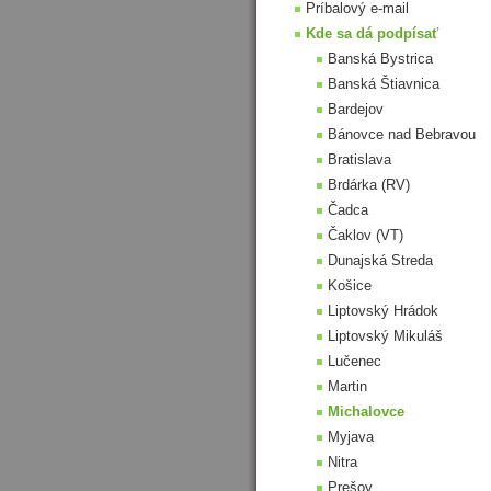
Príbalový e-mail
Kde sa dá podpísať
Banská Bystrica
Banská Štiavnica
Bardejov
Bánovce nad Bebravou
Bratislava
Brdárka (RV)
Čadca
Čaklov (VT)
Dunajská Streda
Košice
Liptovský Hrádok
Liptovský Mikuláš
Lučenec
Martin
Michalovce
Myjava
Nitra
Prešov