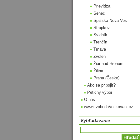
Prievidza
Senec
Spišská Nová Ves
Stropkov
Svidník
Trenčín
Trnava
Zvolen
Žiar nad Hronom
Žilina
Praha (Česko)
Ako sa pripojiť?
Petičný výbor
O nás
www.svobodaVockovani.cz
Vyhľadávanie