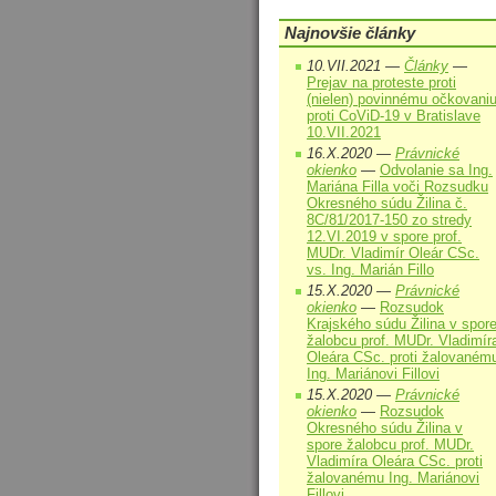
Najnovšie články
10.VII.2021 —
Články
—
Prejav na proteste proti
(nielen) povinnému očkovani
proti CoViD-19 v Bratislave
10.VII.2021
16.X.2020 —
Právnické
okienko
—
Odvolanie sa Ing.
Mariána Filla voči Rozsudku
Okresného súdu Žilina č.
8C/81/2017-150 zo stredy
12.VI.2019 v spore prof.
MUDr. Vladimír Oleár CSc.
vs. Ing. Marián Fillo
15.X.2020 —
Právnické
okienko
—
Rozsudok
Krajského súdu Žilina v spor
žalobcu prof. MUDr. Vladimír
Oleára CSc. proti žalovaném
Ing. Mariánovi Fillovi
15.X.2020 —
Právnické
okienko
—
Rozsudok
Okresného súdu Žilina v
spore žalobcu prof. MUDr.
Vladimíra Oleára CSc. proti
žalovanému Ing. Mariánovi
Fillovi