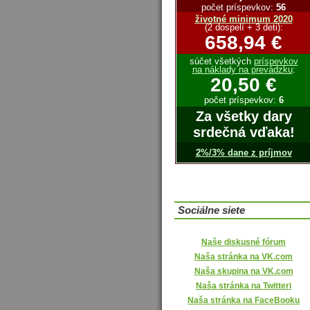
počet príspevkov:
56
životné minimum 2020
(2 dospelí + 3 deti):
658,94 €
súčet všetkých
príspevkov
na náklady na prevádzku
:
20,50 €
počet príspevkov:
6
Za všetky dary
srdečná vďaka!
2%/3% dane z príjmov
Sociálne siete
Naše diskusné fórum
Naša stránka na VK.com
Naša skupina na VK.com
Naša stránka na Twitteri
Naša stránka na FaceBooku