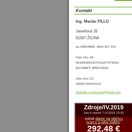
Kontakt
Ing. Marián FILLO
Jaseňová 26
01007 ŽILINA
tel./SMS/MMS: 0904 827 031
číslo účtu SK:
SK4983605207004207679063
BIC/SWIFT: BREXSKBX
číslo účtu CZ:
2800070065/2010
sloboda.
v.ockova
ni@gmail
.com
Zdroje/IV.2019
stav k strede 7.IV.2019 15:52
súčet
darov na obživu
tvorcu a jeho rodiny
:
292,48 €