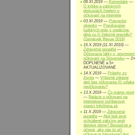
09.XI.2019 —
Komentáre
—
O kritike a vášnivých
diskusiách (nielen) o
očkovaní na internete
03.XI.2019 —
Právnické
okienko
—
Porušovanie
ľudských práv v medicíne:
déjà vu či železné pravidlo?
(Zem&vek Revue 2018)
15.X.2019 (11.XI.2010) —
Zdravotná poradňa
—
Očkovacie látky v „povinnom
očkovaní na Slovensku
— 2
DOPLNENÉ a 5×
AKTUALIZOVANÉ
14.X.2019 —
Príbehy zo
života
—
Výborné zdravie
detí bez očkovania (či vďaka
neočkovaniu?
13.X.2019 —
Čo máme nové
—
Relácie o očkovaní na
internetovej rozhlasovej
stanici InfoVojna.sk
11.X.2019 —
Zdravotná
poradňa
—
Aké boli prvé
schválené vakcíny proti
detskej obrne? Bezpečné a
účinné, ako nás to učí
očkovacie bájoslovie? Ani