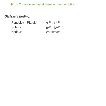
https://priateliasophie.sk/?menu=bio_dobrotka
Otváracie hodiny:
00
00
Pondelok - Piatok:
9
- 17
00
00
Sobota:
9
- 12
Nedeľa:
zatvorené