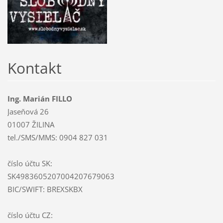
Kontakt
Ing. Marián FILLO
Jaseňová 26
01007 ŽILINA
tel./SMS/MMS: 0904 827 031
číslo účtu SK:
SK4983605207004207679063
BIC/SWIFT: BREXSKBX
číslo účtu CZ: