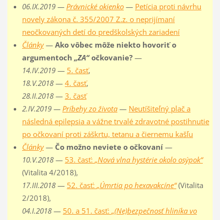
06.IX.2019 —
Právnické okienko
—
Petícia proti návrhu
novely zákona č. 355/2007 Z.z. o neprijímaní
neočkovaných detí do predškolských zariadení
Články
—
Ako vôbec môže niekto hovoriť o
argumentoch
„ZA“
očkovanie?
—
14.IV.2019
—
5. časť
,
18.V.2018
—
4. časť
,
28.II.2018
—
3. časť
2.IV.2019 —
Príbehy zo života
—
Neutíšiteľný plač a
následná epilepsia a vážne trvalé zdravotné postihnutie
po očkovaní proti záškrtu, tetanu a čiernemu kašľu
Články
—
Čo možno neviete o očkovaní
—
10.V.2018
—
53. časť:
„Nová vlna hystérie okolo osýpok“
(Vitalita 4/2018),
17.III.2018
—
52. časť:
„Úmrtia po hexavakcíne“
(Vitalita
2/2018),
04.I.2018
—
50. a 51. časť:
„(Ne)bezpečnosť hliníka vo