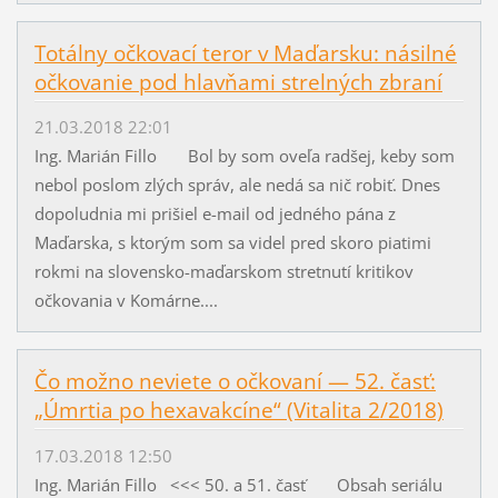
Totálny očkovací teror v Maďarsku: násilné
očkovanie pod hlavňami strelných zbraní
21.03.2018 22:01
Ing. Marián Fillo Bol by som oveľa radšej, keby som
nebol poslom zlých správ, ale nedá sa nič robiť. Dnes
dopoludnia mi prišiel e-mail od jedného pána z
Maďarska, s ktorým som sa videl pred skoro piatimi
rokmi na slovensko-maďarskom stretnutí kritikov
očkovania v Komárne....
Čo možno neviete o očkovaní — 52. časť:
„Úmrtia po hexavakcíne“ (Vitalita 2/2018)
17.03.2018 12:50
Ing. Marián Fillo <<< 50. a 51. časť Obsah seriálu