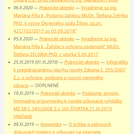
06.X.2020 —
Právnické okienko
—
Vyjadrenie sa Ing.
Mariána Filla k „Podaniu žalobcu MUDr. Štefana Zelníka
PhD. k výzve Okresného súdu Žilina, sp.zn.
42C/102/2017 zo 05.09.2018“
05.X.2020 —
Právnické okienko
—
Vyjadrenie sa Ing.
Mariána Filla k „Žalobe o ochranu osobnosti“ MUDr.
Štefana ZELNÍKA PhD. z utorka 5.XII.2017
25.XI.2019 (01.XI.2019) —
Právnické okienko
—
Infografiky
k prejednávanému návrhu novely Zákona č. 355/2007
Z.z. o ochrane, podpore a rozvoji verejného
zdravia
— DOPLNENÉ
19.XI.2019 —
Právnické okienko
—
Podporte, prosím,
hromadnú pripomienku k novele očkovacej vyhlášky
MZ SR č. 585/2008 Z.z. DO ŠTVRTKA 21.XI.2019
VRÁTANE
09.XI.2019 —
Komentáre
—
O kritike a vášnivých
diskusiách (nielen) o očkovaní na internete