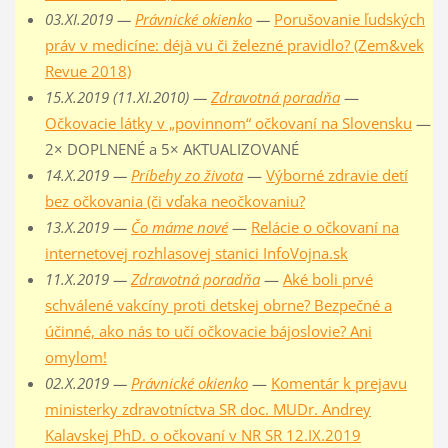
03.XI.2019 —
Právnické okienko
—
Porušovanie ľudských
práv v medicíne: déjà vu či železné pravidlo? (Zem&vek
Revue 2018)
15.X.2019 (11.XI.2010) —
Zdravotná poradňa
—
Očkovacie látky v „povinnom“ očkovaní na Slovensku
—
2× DOPLNENÉ a 5× AKTUALIZOVANÉ
14.X.2019 —
Príbehy zo života
—
Výborné zdravie detí
bez očkovania (či vďaka neočkovaniu?
13.X.2019 —
Čo máme nové
—
Relácie o očkovaní na
internetovej rozhlasovej stanici InfoVojna.sk
11.X.2019 —
Zdravotná poradňa
—
Aké boli prvé
schválené vakcíny proti detskej obrne? Bezpečné a
účinné, ako nás to učí očkovacie bájoslovie? Ani
omylom!
02.X.2019 —
Právnické okienko
—
Komentár k prejavu
ministerky zdravotníctva SR doc. MUDr. Andrey
Kalavskej PhD. o očkovaní v NR SR 12.IX.2019