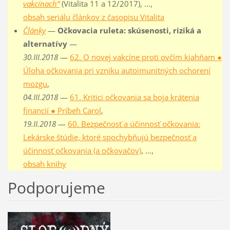
vakcínach“
(Vitalita 11 a 12/2017), …,
obsah seriálu článkov z časopisu Vitalita
Články
—
Očkovacia ruleta: skúsenosti, riziká a
alternatívy
—
30.III.2018
—
62. O novej vakcíne proti ovčím kiahňam ●
Úloha očkovania pri vzniku autoimunitných ochorení
mozgu
,
04.III.2018
—
61. Kritici očkovania sa boja krátenia
financií ● Príbeh Carol
,
19.II.2018
—
60. Bezpečnosť a účinnosť očkovania:
Lekárske štúdie, ktoré spochybňujú bezpečnosť a
účinnosť očkovania (a očkovačov)
, …,
obsah knihy
Podporujeme