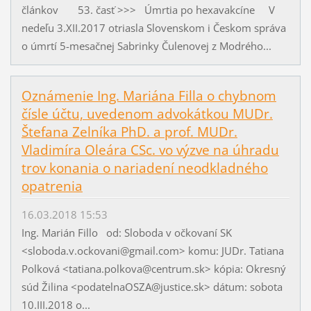
článkov 53. časť >>> Úmrtia po hexavakcíne V
nedeľu 3.XII.2017 otriasla Slovenskom i Českom správa
o úmrtí 5-mesačnej Sabrinky Čule­novej z Modrého...
Oznámenie Ing. Mariána Filla o chybnom
čísle účtu, uvedenom advokátkou MUDr.
Štefana Zelníka PhD. a prof. MUDr.
Vladimíra Oleára CSc. vo výzve na úhradu
trov konania o nariadení neodkladného
opatrenia
16.03.2018 15:53
Ing. Marián Fillo od: Sloboda v očkovaní SK
<sloboda.v.ockovani@gmail.com> komu: JUDr. Tatiana
Polková <tatiana.polkova@centrum.sk> kópia: Okresný
súd Žilina <podatelnaOSZA@justice.sk> dátum: sobota
10.III.2018 o...