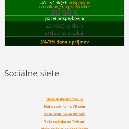
súčet všetkých
príspevkov
na náklady na prevádzku
:
20,50 €
počet príspevkov:
6
Za všetky dary
srdečná vďaka!
2%/3% dane z príjmov
Sociálne siete
Naše diskusné fórum
Naša stránka na VK.com
Naša skupina na VK.com
Naša stránka na Twitteri
Naša stránka na FaceBooku