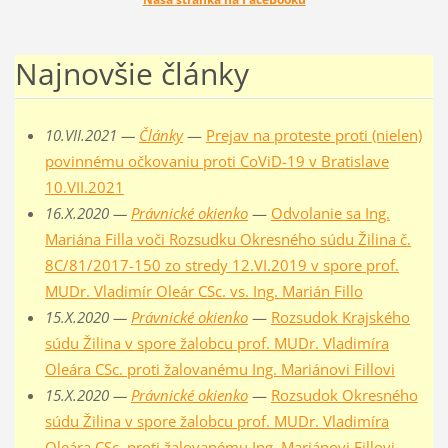
Najnovšie články
10.VII.2021 —
Články
—
Prejav na proteste proti (nielen)
povinnému očkovaniu proti CoViD-19 v Bratislave
10.VII.2021
16.X.2020 —
Právnické okienko
—
Odvolanie sa Ing.
Mariána Filla voči Rozsudku Okresného súdu Žilina č.
8C/81/2017-150 zo stredy 12.VI.2019 v spore prof.
MUDr. Vladimír Oleár CSc. vs. Ing. Marián Fillo
15.X.2020 —
Právnické okienko
—
Rozsudok Krajského
súdu Žilina v spore žalobcu prof. MUDr. Vladimíra
Oleára CSc. proti žalovanému Ing. Mariánovi Fillovi
15.X.2020 —
Právnické okienko
—
Rozsudok Okresného
súdu Žilina v spore žalobcu prof. MUDr. Vladimíra
Oleára CSc. proti žalovanému Ing. Mariánovi Fillovi