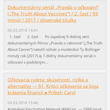
Dokumentárny seriál „Pravda o očkovaní“
(„The Truth About Vaccines“) / 2. časť / 93
minút / 2017 / slovenské titulky
06.03.2018 14:41
1. časť 2. časť Po úspešnej 9-dielnej sérii
dokumentárnych filmov „Pravda o rakovine“ („The Truth
About Cancer“) natočil režisér a moderátor Ty Bollinger
minulý rok (2017) aj 7-dielny dokumentárny seriál o
očkovaní s podobným...
Očkovacia ruleta: skúsenosti, riziká a
alternatívy — 61. Kritici očkovania sa boja
krátenia financií ● Príbeh Carol
04.03.2018 15:46
Australian Vaccination Network (AVN) Inc. — 1998 (prvé