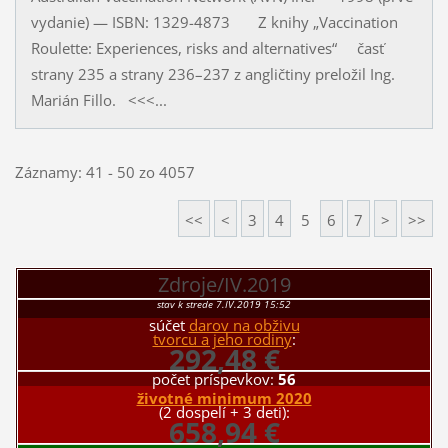
vydanie) — ISBN: 1329-4873 Z knihy „Vaccination
Roulette: Experiences, risks and alternatives“ časť
strany 235 a strany 236–237 z angličtiny preložil Ing.
Marián Fillo. <<<...
Záznamy: 41 - 50 zo 4057
<<
<
3
4
5
6
7
>
>>
Zdroje/IV.2019
stav k strede 7.IV.2019 15:52
súčet
darov na obživu
tvorcu a jeho rodiny
:
292,48 €
počet príspevkov:
56
životné minimum 2020
(2 dospelí + 3 deti):
658,94 €