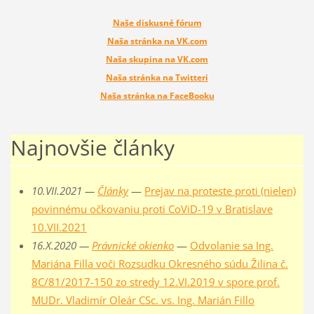
Naše diskusné fórum
Naša stránka na VK.com
Naša skupina na VK.com
Naša stránka na Twitteri
Naša stránka na FaceBooku
Najnovšie články
10.VII.2021 —
Články
—
Prejav na proteste proti (nielen)
povinnému očkovaniu proti CoViD-19 v Bratislave
10.VII.2021
16.X.2020 —
Právnické okienko
—
Odvolanie sa Ing.
Mariána Filla voči Rozsudku Okresného súdu Žilina č.
8C/81/2017-150 zo stredy 12.VI.2019 v spore prof.
MUDr. Vladimír Oleár CSc. vs. Ing. Marián Fillo