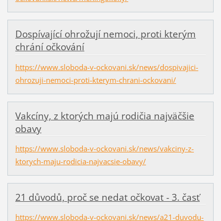
Dospívající ohrožují nemoci, proti kterým
chrání očkování
https://www.sloboda-v-ockovani.sk/news/dospivajici-
ohrozuji-nemoci-proti-kterym-chrani-ockovani/
Vakcíny, z ktorých majú rodičia najväčšie
obavy
https://www.sloboda-v-ockovani.sk/news/vakciny-z-
ktorych-maju-rodicia-najvacsie-obavy/
21 důvodů, proč se nedat očkovat - 3. časť
https://www.sloboda-v-ockovani.sk/news/a21-duvodu-