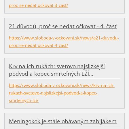
proc-se-nedat-ockovat-3-cast/
21 důvodů, proč se nedat očkovat - 4. časť
https://www.sloboda-v-ockovani.sk/news/a21-duvodu-
proc-se-nedat-ockovat-4-cast/
Krv na ich rukách: svetovo najslizkejší
podvod a kopec smrteľných LŽÍ...
https://www.sloboda-v-ockovani.sk/news/krv-na-ich-
rukach-svetovo-najslizkejsi-podvod-a-kopec-
smrtelnych-lzi/
Meningokok je stále obávaným zabijákem