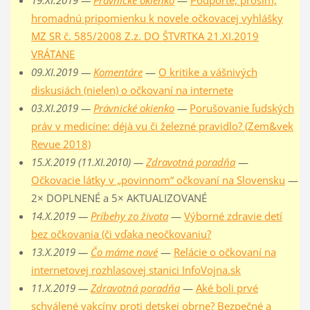
19.XI.2019 —
Právnické okienko
—
Podporte, prosím,
hromadnú pripomienku k novele očkovacej vyhlášky
MZ SR č. 585/2008 Z.z. DO ŠTVRTKA 21.XI.2019
VRÁTANE
09.XI.2019 —
Komentáre
—
O kritike a vášnivých
diskusiách (nielen) o očkovaní na internete
03.XI.2019 —
Právnické okienko
—
Porušovanie ľudských
práv v medicíne: déjà vu či železné pravidlo? (Zem&vek
Revue 2018)
15.X.2019 (11.XI.2010) —
Zdravotná poradňa
—
Očkovacie látky v „povinnom“ očkovaní na Slovensku
—
2× DOPLNENÉ a 5× AKTUALIZOVANÉ
14.X.2019 —
Príbehy zo života
—
Výborné zdravie detí
bez očkovania (či vďaka neočkovaniu?
13.X.2019 —
Čo máme nové
—
Relácie o očkovaní na
internetovej rozhlasovej stanici InfoVojna.sk
11.X.2019 —
Zdravotná poradňa
—
Aké boli prvé
schválené vakcíny proti detskej obrne? Bezpečné a