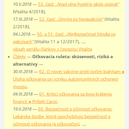
10.V.2018
—
53. časť:
„Nová vlna hystérie okolo osýpok“
(Vitalita 4/2018),
17.III.2018
—
52. časť:
„Úmrtia po hexavakcíne“
(Vitalita
2/2018),
04.I.2018
—
50. a 51. časť:
„(Ne)bezpečnosť hliníka vo
vakcínach“
(Vitalita 11 a 12/2017), …,
obsah seriálu článkov z časopisu Vitalita
Články
—
Očkovacia ruleta: skúsenosti, riziká a
alternatívy
—
30.III.2018
—
62. O novej vakcíne proti ovčím kiahňam ●
Úloha očkovania pri vzniku autoimunitných ochorení
mozgu
,
04.III.2018
—
61. Kritici očkovania sa boja krátenia
financií ● Príbeh Carol
,
19.II.2018
—
60. Bezpečnosť a účinnosť očkovania:
Lekárske štúdie, ktoré spochybňujú bezpečnosť a
účinnosť očkovania (a očkovačov)
, …,