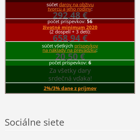
súčet
darov na obživu
tvorcu a jeho rodiny
:
292,48 €
počet príspevkov:
56
životné minimum 2020
(2 dospelí + 3 deti):
658,94 €
súčet všetkých
príspevkov
na náklady na prevádzku
:
20,50 €
počet príspevkov:
6
Za všetky dary
srdečná vďaka!
2%/3% dane z príjmov
Sociálne siete