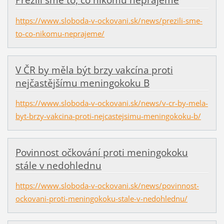
Prežili sme to, čo nikomu neprajeme
https://www.sloboda-v-ockovani.sk/news/prezili-sme-
to-co-nikomu-neprajeme/
V ČR by měla být brzy vakcína proti
nejčastějšímu meningokoku B
https://www.sloboda-v-ockovani.sk/news/v-cr-by-mela-
byt-brzy-vakcina-proti-nejcastejsimu-meningokoku-b/
Povinnost očkování proti meningokoku
stále v nedohlednu
https://www.sloboda-v-ockovani.sk/news/povinnost-
ockovani-proti-meningokoku-stale-v-nedohlednu/