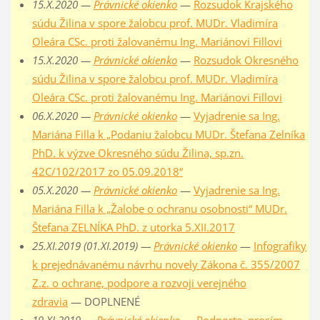
15.X.2020 —
Právnické okienko
—
Rozsudok Krajského
súdu Žilina v spore žalobcu prof. MUDr. Vladimíra
Oleára CSc. proti žalovanému Ing. Mariánovi Fillovi
15.X.2020 —
Právnické okienko
—
Rozsudok Okresného
súdu Žilina v spore žalobcu prof. MUDr. Vladimíra
Oleára CSc. proti žalovanému Ing. Mariánovi Fillovi
06.X.2020 —
Právnické okienko
—
Vyjadrenie sa Ing.
Mariána Filla k „Podaniu žalobcu MUDr. Štefana Zelníka
PhD. k výzve Okresného súdu Žilina, sp.zn.
42C/102/2017 zo 05.09.2018“
05.X.2020 —
Právnické okienko
—
Vyjadrenie sa Ing.
Mariána Filla k „Žalobe o ochranu osobnosti“ MUDr.
Štefana ZELNÍKA PhD. z utorka 5.XII.2017
25.XI.2019 (01.XI.2019) —
Právnické okienko
—
Infografiky
k prejednávanému návrhu novely Zákona č. 355/2007
Z.z. o ochrane, podpore a rozvoji verejného
zdravia
— DOPLNENÉ