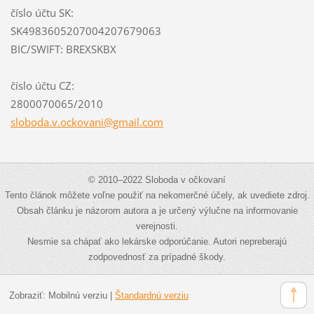
číslo účtu SK:
SK4983605207004207679063
BIC/SWIFT: BREXSKBX
číslo účtu CZ:
2800070065/2010
sloboda.
v.ockova
ni@gmail
.com
© 2010–2022 Sloboda v očkovaní
Tento článok môžete voľne použiť na nekomerčné účely, ak uvediete zdroj.
Obsah článku je názorom autora a je určený výlučne na informovanie
verejnosti.
Nesmie sa chápať ako lekárske odporúčanie. Autori nepreberajú
zodpovednosť za prípadné škody.
Zobraziť:
Mobilnú verziu
|
Štandardnú verziu