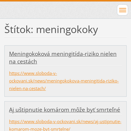
Štítok: meningokoky
Meningokoková meningitída-riziko nielen
na cestách
https://www.sloboda-v-
ockovani.sk/news/meningokokova-meningitida-riziko-
nielen-na-cestach/
Aj uštipnutie komárom môže byť smrteľné
https://www.sloboda-v-ockovani.sk/news/aj-ustipnutie-
komarom-moze-byt-smrtelne/