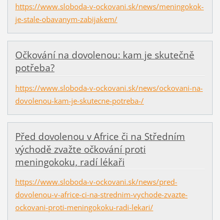
https://www.sloboda-v-ockovani.sk/news/meningokok-
je-stale-obavanym-zabijakem/
Očkování na dovolenou: kam je skutečně
potřeba?
https://www.sloboda-v-ockovani.sk/news/ockovani-na-
dovolenou-kam-je-skutecne-potreba-/
Před dovolenou v Africe či na Středním
východě zvažte očkování proti
meningokoku, radí lékaři
https://www.sloboda-v-ockovani.sk/news/pred-
dovolenou-v-africe-ci-na-strednim-vychode-zvazte-
ockovani-proti-meningokoku-radi-lekari/