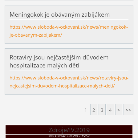
Meningokok je obávaným zabijákem
https://www.sloboda-v-ockovani.sk/news/meningokok-
je-obavanym-zabijakem/
Rotaviry jsou nejčastějším důvodem
hospitalizace malých dětí
https://www.sloboda-v-ockovani.sk/news/rotaviry-jsou-
nejcastejsim-duvodem-hospitalizace-malych-deti/
1
2
3
4
>
>>
Zdroje/IV.2019
stav k strede 7.IV.2019 15:52