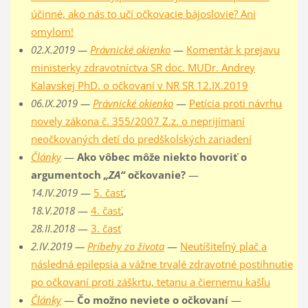
účinné, ako nás to učí očkovacie bájoslovie? Ani
omylom!
02.X.2019 —
Právnické okienko
—
Komentár k prejavu
ministerky zdravotníctva SR doc. MUDr. Andrey
Kalavskej PhD. o očkovaní v NR SR 12.IX.2019
06.IX.2019 —
Právnické okienko
—
Petícia proti návrhu
novely zákona č. 355/2007 Z.z. o neprijímaní
neočkovaných detí do predškolských zariadení
Články
—
Ako vôbec môže niekto hovoriť o
argumentoch
„ZA“
očkovanie?
—
14.IV.2019
—
5. časť
,
18.V.2018
—
4. časť
,
28.II.2018
—
3. časť
2.IV.2019 —
Príbehy zo života
—
Neutíšiteľný plač a
následná epilepsia a vážne trvalé zdravotné postihnutie
po očkovaní proti záškrtu, tetanu a čiernemu kašľu
Články
—
Čo možno neviete o očkovaní
—