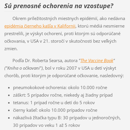
Sú prenosné ochorenia na vzostupe?
Okrem príležitostných miestnych epidémií, ako nedávna
epidémia čierneho kašľa v Kalifornii
, ktorú médiá nesmierne
prestrelili, je výskyt ochorení, proti ktorým sú odporúčané
očkovania, v USA v 21. storočí v skutočnosti bez veľkých
zmien.
Podľa Dr. Roberta Searsa, autora
"
The Vaccine Book
"
("Kniha o očkovaní")
, bol v roku 2007 v USA u detí výskyt
chorôb, proti ktorým je odporúčané očkovanie, nasledovný:
pneumokokové ochorenia: okolo 10.000 ročne
záškrt: 5 prípadov ročne, niekedy aj žiadny prípad
tetanus: 1 prípad ročne u detí do 5 rokov
čierny kašeľ: okolo 10.000 prípadov ročne
nákazlivá žltačka typu B: 30 prípadov u jednoročných,
30 prípadov vo veku 1 až 5 rokov