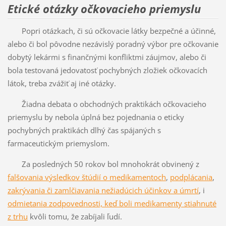
Etické otázky očkovacieho priemyslu
Popri otázkach, či sú očkovacie látky bezpečné a účinné,
alebo či bol pôvodne nezávislý poradný výbor pre očkovanie
dobytý lekármi s finančnými konfliktmi záujmov, alebo či
bola testovaná jedovatosť pochybných zložiek očkovacích
látok, treba zvážiť aj iné otázky.
Žiadna debata o obchodných praktikách očkovacieho
priemyslu by nebola úplná bez pojednania o eticky
pochybných praktikách dlhý čas spájaných s
farmaceutickým priemyslom.
Za posledných 50 rokov bol mnohokrát obvinený z
falšovania výsledkov štúdií o medikamentoch
,
podplácania
,
zakrývania či zamlčiavania nežiadúcich účinkov a úmrtí
, i
odmietania zodpovednosti, keď boli medikamenty stiahnuté
z trhu
kvôli tomu, že zabíjali ľudí.