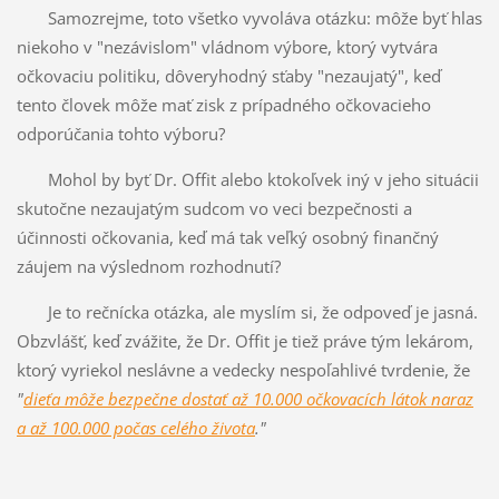
Samozrejme, toto všetko vyvoláva otázku: môže byť hlas
niekoho v "nezávislom" vládnom výbore, ktorý vytvára
očkovaciu politiku, dôveryhodný sťaby "nezaujatý", keď
tento človek môže mať zisk z prípadného očkovacieho
odporúčania tohto výboru?
Mohol by byť Dr. Offit alebo ktokoľvek iný v jeho situácii
skutočne nezaujatým sudcom vo veci bezpečnosti a
účinnosti očkovania, keď má tak veľký osobný finančný
záujem na výslednom rozhodnutí?
Je to rečnícka otázka, ale myslím si, že odpoveď je jasná.
Obzvlášť, keď zvážite, že Dr. Offit je tiež práve tým lekárom,
ktorý vyriekol neslávne a vedecky nespoľahlivé tvrdenie, že
"
dieťa môže bezpečne dostať až 10.000 očkovacích látok naraz
a až 100.000 počas celého života
."