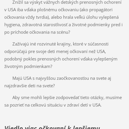
Znížil sa výskyt vážnych detských prenosných ochorení
v USA iba vďaka plošnému očkovaniu (ako propagátori
očkovania vždy tvrdia), alebo hrala veľkú úlohu vylepšená
hygiena, zdravotná starostlivosť a životné podmienky pred i
po príchode očkovania na scénu?
Zažívajú iné rozvinuté krajiny, ktoré v súčasnosti
odporúčajú pre svoje deti menej očkovaní než USA,
podobný pokles prenosných ochorení vďaka vylepšeným
životným podmienkam?
Majú USA s najvyššou zaočkovanosťou na svete aj
najzdravšie deti na svete?
Aby sme mohli lepšie zodpovedať tieto otázky, musíme
sa pozrieť na celkovú situáciu v zdraví detí v USA.
Viedlo viac očkovaní k lepšiemu