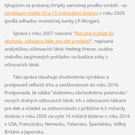
týkajúcim sa prasacej chrípky samotnej prudko vzrástli - so
zárobkami medzi 10 a 15 miliardami dolárov
v roku 2009
(podľa odhadov investičnej banky J.P.Morgan).
Správa z roku 2007 nazvaná
"
Potrubie a vhľad do
obchodu: očkovacie látky pre deti a mládež
"
, napísaná
analytičkou očkovacích látok Hedwig Kresse, uvádza
niekoľko zaujímavých pohľadov na budúce zisky z
očkovacích látok.
Táto správa obsahuje zhodnotenie výrobkov a
predpoveď veľkosti trhu a zaočkovanosti do roku 2016.
Predpovedá, že vďaka "sľubnému obchodnému potenciálu"
nových drahých očkovacích látok, trh s očkovacími látkami
pre deti a mládež sa zoštvornásobí z približne 4,3 miliardy
dolárov v roku 2006 na vyše 16 miliárd dolárov v roku 2016
v USA, Francúzsku, Nemecku, Taliansku, Španielsku, Veľkej
Británii a Japonsku.