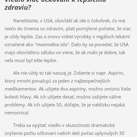
zdraviu?
Nanešťastie, v USA, obzvlášť ak ide o čokoľvek, čo má
niečo do činenia so zdravím, platí pomýlené poňatie, že viac
je vždy lepšie. Zas a znovu vidieť výrobky v regáloch lekární
označené ako
"maximálna sila"
. Dalo by sa povedať, že USA
majú obzvláštnu záľubu vo viere, že ak málo je dobre, tak
veľa musí byť ešte lepšie.
Ale nie vždy to tak naozaj je. Zoberte si napr. Aspirin,
ktorý mnohí považujú za jeden z najbezpečnejších
medikamentov. Ak užijete dva aspiríny, možno zmiznú Vaše
bolesti hlavy. Ak ich užijete desať, možno zažijete vážne
problémy. Ak ich užijete 50, dúfajte, že je nablízku nejaká
nemocnica!
Treba sa opýtať: viedlo v skutočnosti dramatické
zvýšenie počtu očkovaní našich detí počas uplynulých 30