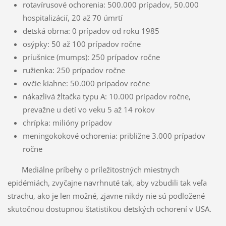
rotavírusové ochorenia: 500.000 prípadov, 50.000
hospitalizácií, 20 až 70 úmrtí
detská obrna: 0 prípadov od roku 1985
osýpky: 50 až 100 prípadov ročne
príušnice (mumps): 250 prípadov ročne
ružienka: 250 prípadov ročne
ovčie kiahne: 50.000 prípadov ročne
nákazlivá žltačka typu A: 10.000 prípadov ročne,
prevažne u detí vo veku 5 až 14 rokov
chrípka: milióny prípadov
meningokokové ochorenia: približne 3.000 prípadov
ročne
Mediálne príbehy o príležitostných miestnych
epidémiách, zvyčajne navrhnuté tak, aby vzbudili tak veľa
strachu, ako je len možné, zjavne nikdy nie sú podložené
skutočnou dostupnou štatistikou detských ochorení v USA.