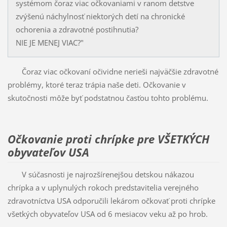
systémom čoraz viac očkovaniami v ranom detstve
zvýšenú náchylnosť niektorých detí na chronické
ochorenia a zdravotné postihnutia?
NIE JE MENEJ VIAC?"
Čoraz viac očkovaní očividne nerieši najväčšie zdravotné
problémy, ktoré teraz trápia naše deti. Očkovanie v
skutočnosti môže byť podstatnou časťou tohto problému.
Očkovanie proti chrípke pre VŠETKÝCH
obyvateľov USA
V súčasnosti je najrozšírenejšou detskou nákazou
chrípka a v uplynulých rokoch predstavitelia verejného
zdravotníctva USA odporučili lekárom očkovať proti chrípke
všetkých obyvateľov USA od 6 mesiacov veku až po hrob.