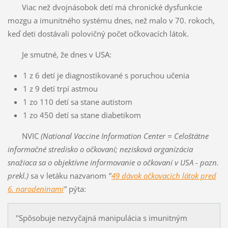
Viac než dvojnásobok detí má chronické dysfunkcie
mozgu a imunitného systému dnes, než malo v 70. rokoch,
keď deti dostávali polovičný počet očkovacích látok.
Je smutné, že dnes v USA:
1 z 6 detí je diagnostikované s poruchou učenia
1 z 9 detí trpí astmou
1 zo 110 detí sa stane autistom
1 zo 450 detí sa stane diabetikom
NVIC
(National Vaccine Information Center = Celoštátne
informačné stredisko o očkovaní; nezisková organizácia
snažiaca sa o objektívne informovanie o očkovaní v USA - pozn.
prekl.)
sa v letáku nazvanom
"
49 dávok očkovacích látok pred
6. narodeninami
"
pýta:
"Spôsobuje nezvyčajná manipulácia s imunitným