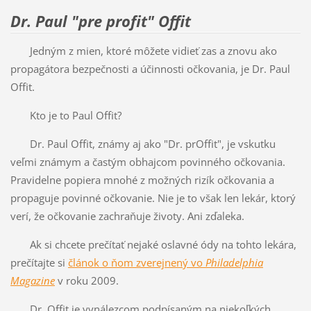
Dr. Paul "pre profit" Offit
Jedným z mien, ktoré môžete vidieť zas a znovu ako
propagátora bezpečnosti a účinnosti očkovania, je Dr. Paul
Offit.
Kto je to Paul Offit?
Dr. Paul Offit, známy aj ako "Dr. prOffit", je vskutku
veľmi známym a častým obhajcom povinného očkovania.
Pravidelne popiera mnohé z možných rizík očkovania a
propaguje povinné očkovanie. Nie je to však len lekár, ktorý
verí, že očkovanie zachraňuje životy. Ani zďaleka.
Ak si chcete prečítať nejaké oslavné ódy na tohto lekára,
prečítajte si
článok o ňom zverejnený vo
Philadelphia
Magazine
v roku 2009.
Dr. Offit je vynálezcom podpísaným na niekoľkých