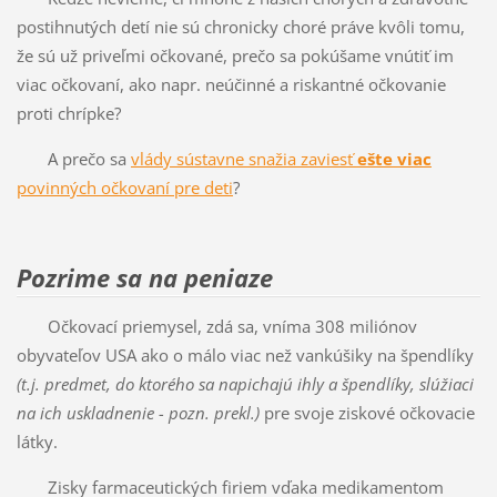
postihnutých detí nie sú chronicky choré práve kvôli tomu,
že sú už priveľmi očkované, prečo sa pokúšame vnútiť im
viac očkovaní, ako napr. neúčinné a riskantné očkovanie
proti chrípke?
A prečo sa
vlády sústavne snažia zaviesť
ešte viac
povinných očkovaní pre deti
?
Pozrime sa na peniaze
Očkovací priemysel, zdá sa, vníma 308 miliónov
obyvateľov USA ako o málo viac než vankúšiky na špendlíky
(t.j. predmet, do ktorého sa napichajú ihly a špendlíky, slúžiaci
na ich uskladnenie - pozn. prekl.)
pre svoje ziskové očkovacie
látky.
Zisky farmaceutických firiem vďaka medikamentom