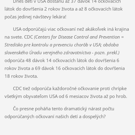
Dnes deti v USA dostanú až 37 dávok 14 očkovacích
látok do dovŕšenia 2 rokov života a až 8 očkovacích látok
počas jedinej návštevy lekára!
USA odporúčajú viac očkovaní než akákoľvek iná krajina
na svete. CDC
(Centers for Disease Control and Prevention =
Stredisko pre kontrolu a prevenciu chorôb v USA; obdoba
slovenského Úradu verejného zdravotníctva - pozn. prekl.)
odporúča 48 dávok 14 očkovacích látok do dovŕšenia 6
rokov života a 69 dávok 16 očkovacích látok do dovŕšenia
18 rokov života.
CDC tiež odporúča každoročné očkovanie proti chrípke
všetkým obyvateľom USA od 6 mesiacov života až po hrob.
Čo presne poháňa tento dramatický nárast počtu
odporúčaných očkovaní našich detí a dospelých?