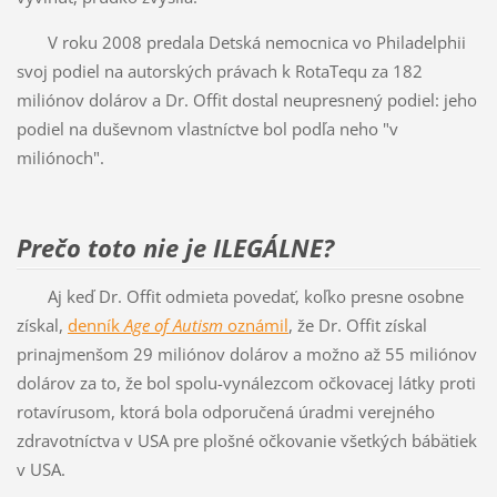
V roku 2008 predala Detská nemocnica vo Philadelphii
svoj podiel na autorských právach k RotaTequ za 182
miliónov dolárov a Dr. Offit dostal neupresnený podiel: jeho
podiel na duševnom vlastníctve bol podľa neho "v
miliónoch".
Prečo toto nie je ILEGÁLNE?
Aj keď Dr. Offit odmieta povedať, koľko presne osobne
získal,
denník
Age of Autism
oznámil
, že Dr. Offit získal
prinajmenšom 29 miliónov dolárov a možno až 55 miliónov
dolárov za to, že bol spolu-vynálezcom očkovacej látky proti
rotavírusom, ktorá bola odporučená úradmi verejného
zdravotníctva v USA pre plošné očkovanie všetkých bábätiek
v USA.