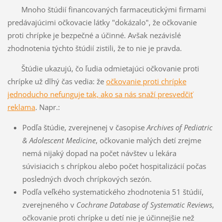
Mnoho štúdií financovaných farmaceutickými firmami
predávajúcimi očkovacie látky "dokázalo", že očkovanie
proti chrípke je bezpečné a účinné. Avšak nezávislé
zhodnotenia týchto štúdií zistili, že to nie je pravda.
Štúdie ukazujú, čo ľudia odmietajúci očkovanie proti
chrípke už dlhý čas vedia: že
očkovanie proti chrípke
jednoducho nefunguje tak, ako sa nás snaží presvedčiť
reklama
. Napr.:
Podľa štúdie, zverejnenej v časopise
Archives of Pediatric
& Adolescent Medicine
, očkovanie malých detí zrejme
nemá nijaký dopad na počet návštev u lekára
súvisiacich s chrípkou alebo počet hospitalizácií počas
posledných dvoch chrípkových sezón.
Podľa veľkého systematického zhodnotenia 51 štúdií,
zverejneného v
Cochrane Database of Systematic Reviews
,
očkovanie proti chrípke u detí nie je účinnejšie než