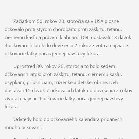
Začiatkom 50. rokov 20. storočia sa v USA plošne
očkovalo proti štyrom chorobám: proti záškrtu, tetanu,
čiernemu kašľu a pravým kiahňam. Deti dostávali 13 dávok
4 očkovacích látok do dovŕšenia 2 rokov života a najviac 3
očkovacie látky počas jednej návštevy lekára.
Uprostred 80. rokov 20. storočia to bolo sedem
očkovacích látok: proti záškrtu, tetanu, čiernemu kašľu,
osýpkam, príušniciam, ružienke a detskej obrne. Deti
dostávali 15 dávok 7 očkovacích látok do dovŕšenia 2 rokov
života a najviac 4 očkovacie látky počas jednej návštevy
lekára.
Odvtedy bolo do očkovacieho kalendára pridaných
mnoho očkovaní.