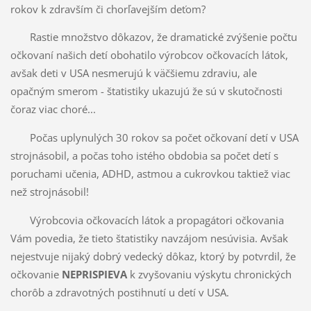
rokov k zdravším či chorľavejším deťom?
Rastie množstvo dôkazov, že dramatické zvýšenie počtu
očkovaní našich detí obohatilo výrobcov očkovacích látok,
avšak deti v USA nesmerujú k väčšiemu zdraviu, ale
opačným smerom - štatistiky ukazujú že sú v skutočnosti
čoraz viac choré...
Počas uplynulých 30 rokov sa počet očkovaní detí v USA
strojnásobil, a počas toho istého obdobia sa počet detí s
poruchami učenia, ADHD, astmou a cukrovkou taktiež viac
než strojnásobil!
Výrobcovia očkovacích látok a propagátori očkovania
Vám povedia, že tieto štatistiky navzájom nesúvisia. Avšak
nejestvuje nijaký dobrý vedecký dôkaz, ktorý by potvrdil, že
očkovanie
NEPRISPIEVA
k zvyšovaniu výskytu chronických
chorôb a zdravotných postihnutí u detí v USA.