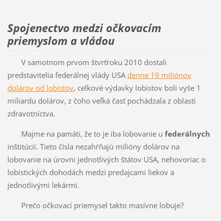
Spojenectvo medzi očkovacím
priemyslom a vládou
V samotnom prvom štvrťroku 2010 dostali
predstavitelia federálnej vlády USA
denne 19 miliónov
dolárov od lobistov
, celkové výdavky lobistov boli vyše 1
miliardu dolárov, z čoho veľká časť pochádzala z oblasti
zdravotníctva.
Majme na pamäti, že to je iba lobovanie u
federálnych
inštitúcií. Tieto čísla nezahŕňajú milióny dolárov na
lobovanie na úrovni jednotlivých štátov USA, nehovoriac o
lobistických dohodách medzi predajcami liekov a
jednotlivými lekármi.
Prečo očkovací priemysel takto masívne lobuje?