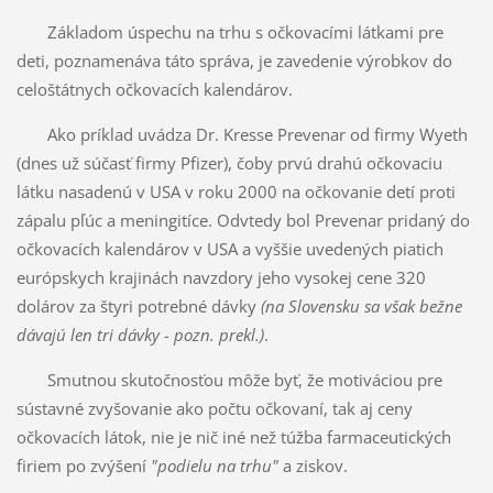
Základom úspechu na trhu s očkovacími látkami pre
deti, poznamenáva táto správa, je zavedenie výrobkov do
celoštátnych očkovacích kalendárov.
Ako príklad uvádza Dr. Kresse Prevenar od firmy Wyeth
(dnes už súčasť firmy Pfizer), čoby prvú drahú očkovaciu
látku nasadenú v USA v roku 2000 na očkovanie detí proti
zápalu pľúc a meningitíce. Odvtedy bol Prevenar pridaný do
očkovacích kalendárov v USA a vyššie uvedených piatich
európskych krajinách navzdory jeho vysokej cene 320
dolárov za štyri potrebné dávky
(na Slovensku sa však bežne
dávajú len tri dávky - pozn. prekl.)
.
Smutnou skutočnosťou môže byť, že motiváciou pre
sústavné zvyšovanie ako počtu očkovaní, tak aj ceny
očkovacích látok, nie je nič iné než túžba farmaceutických
firiem po zvýšení
"podielu na trhu"
a ziskov.