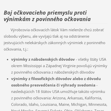
Boj očkovacieho priemyslu proti
výnimkám z povinného očkovania
Výrobcovia očkovacích látok Vám nielenže chcú zobrať
slobodu výberu, ale vyvíjajú tlak aj na odstránenie
jestvujúcich nelekárskych zákonných výnimiek z poninného
očkovania, t.j.:
výnimky z náboženských dôvodov
- všetky štáty USA
okrem Mississippi a Západnej Virginie povoľujú výnimky
z povinného očkovania z náboženských dôvodov
výnimky z filosofických dôvodov alebo z dôvodu
osobného presvedčenia či výhrady svedomia
-
nasledujúcich 18 štátov USA umožňuje takúto výnimku
z povinného očkovania: Arizona, Arkansas, Kalifornia,
Colorado, Idaho, Louisiana, Maine, Michigan, Minnesota,
Nové Mexiko, Severná Dakota, Ohio, Oklahoma, Texas,