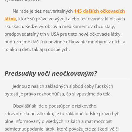
Na rade je tiež neuveriteľných
145 ďalších očkovacích
látok
, ktoré sú práve vo vývoji alebo testované v klinických
skúškach. Keďže výrobcovia medikamentov chcú stály,
predpovedateľný trh v USA pre tieto nové očkovacie látky,
budú zrejme tlačiť na povinné očkovanie mnohými z nich, a
to ako u detí, tak aj u dospelých.
Predsudky voči neočkovaným?
Jednou z našich základných slobôd čoby ľudských
bytostí je právo rozhodnúť sa, čo si vpustíme do tela.
Obzvlášť ak ide o podstúpenie rizikového
zdravotníckeho zákroku, je tu základné ľudské právo byť
plne informovaný o všetkých rizikách a mať možnosť
odmietnuť podanie látok, ktoré považujete za škodlivé či