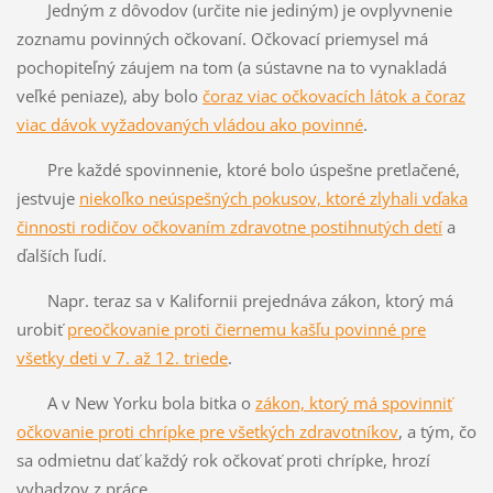
Jedným z dôvodov (určite nie jediným) je ovplyvnenie
zoznamu povinných očkovaní. Očkovací priemysel má
pochopiteľný záujem na tom (a sústavne na to vynakladá
veľké peniaze), aby bolo
čoraz viac očkovacích látok a čoraz
viac dávok vyžadovaných vládou ako povinné
.
Pre každé spovinnenie, ktoré bolo úspešne pretlačené,
jestvuje
niekoľko neúspešných pokusov, ktoré zlyhali vďaka
činnosti rodičov očkovaním zdravotne postihnutých detí
a
ďalších ľudí.
Napr. teraz sa v Kalifornii prejednáva zákon, ktorý má
urobiť
preočkovanie proti čiernemu kašľu povinné pre
všetky deti v 7. až 12. triede
.
A v New Yorku bola bitka o
zákon, ktorý má spovinniť
očkovanie proti chrípke pre všetkých zdravotníkov
, a tým, čo
sa odmietnu dať každý rok očkovať proti chrípke, hrozí
vyhadzov z práce.