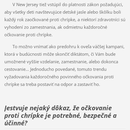
V New Jersey tiež vstúpil do platnosti zákon požadujúci,
aby všetky deti navštevujúce detské jasle alebo škôlku boli
každý rok zaočkované proti chrípke, a niektorí zdravotníci sú
vyhodení zo zamestnania, ak odmietnu každoročné
očkovanie proti chrípke.
To možno vnímať ako predohru k oveľa väčšej kampani,
ktorá v budúcnosti môže skončiť diktátom, či Vám bude
umožnené vyššie vzdelanie, zamestnanie, alebo dokonca
cestovanie... Jednoducho povedané, tomuto trendu
vyžadovania každoročného povinného očkovania proti
chrípke sa treba postaviť na odpor a zastaviť ho.
Jestvuje nejaký dôkaz, že očkovanie
proti chrípke je potrebné, bezpečné a
účinné?