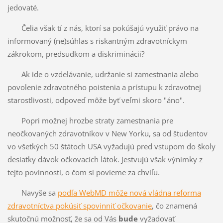
jedovaté.
Čelia však tí z nás, ktorí sa pokúšajú využiť právo na
informovaný (ne)súhlas s riskantným zdravotníckym
zákrokom, predsudkom a diskriminácii?
Ak ide o vzdelávanie, udržanie si zamestnania alebo
povolenie zdravotného poistenia a prístupu k zdravotnej
starostlivosti, odpoveď môže byť veľmi skoro "áno".
Popri možnej hrozbe straty zamestnania pre
neočkovaných zdravotníkov v New Yorku, sa od študentov
vo všetkých 50 štátoch USA vyžadujú pred vstupom do školy
desiatky dávok očkovacích látok. Jestvujú však výnimky z
tejto povinnosti, o čom si povieme za chvíľu.
Navyše sa
podľa WebMD môže nová vládna reforma
zdravotníctva pokúsiť spovinniť očkovanie
, čo znamená
skutočnú možnosť, že sa od Vás
bude
vyžadovať