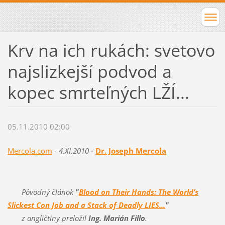
Krv na ich rukách: svetovo
najslizkejší podvod a
kopec smrteľných LŽÍ...
05.11.2010 02:00
Mercola.com
-
4.XI.2010
-
Dr. Joseph Mercola
Pôvodný článok
"
Blood on Their Hands: The World’s
Slickest Con Job and a Stack of Deadly LIES...
"
z angličtiny preložil
Ing. Marián Fillo
.