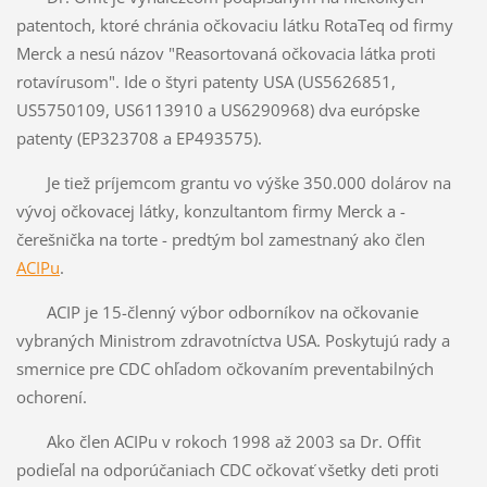
patentoch, ktoré chránia očkovaciu látku RotaTeq od firmy
Merck a nesú názov "Reasortovaná očkovacia látka proti
rotavírusom". Ide o štyri patenty USA (US5626851,
US5750109, US6113910 a US6290968) dva európske
patenty (EP323708 a EP493575).
Je tiež príjemcom grantu vo výške 350.000 dolárov na
vývoj očkovacej látky, konzultantom firmy Merck a -
čerešnička na torte - predtým bol zamestnaný ako člen
ACIPu
.
ACIP je 15-členný výbor odborníkov na očkovanie
vybraných Ministrom zdravotníctva USA. Poskytujú rady a
smernice pre CDC ohľadom očkovaním preventabilných
ochorení.
Ako člen ACIPu v rokoch 1998 až 2003 sa Dr. Offit
podieľal na odporúčaniach CDC očkovať všetky deti proti