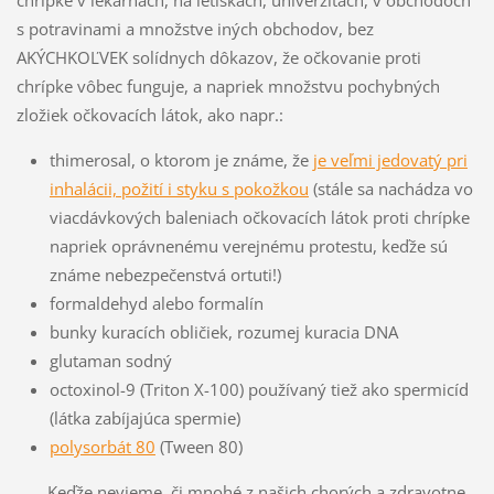
s potravinami a množstve iných obchodov, bez
AKÝCHKOĽVEK solídnych dôkazov, že očkovanie proti
chrípke vôbec funguje, a napriek množstvu pochybných
zložiek očkovacích látok, ako napr.:
thimerosal, o ktorom je známe, že
je veľmi jedovatý pri
inhalácii, požití i styku s pokožkou
(stále sa nachádza vo
viacdávkových baleniach očkovacích látok proti chrípke
napriek oprávnenému verejnému protestu, keďže sú
známe nebezpečenstvá ortuti!)
formaldehyd alebo formalín
bunky kuracích obličiek, rozumej kuracia DNA
glutaman sodný
octoxinol-9 (Triton X-100) používaný tiež ako spermicíd
(látka zabíjajúca spermie)
polysorbát 80
(Tween 80)
Keďže nevieme, či mnohé z našich chorých a zdravotne