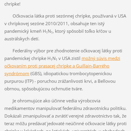
chrípke!
Očkovacia látka proti sezónnej chrípke, používaná v USA
v chrípkovej sezóne 2010/2011, obsahuje ten istý
pandemický kmeň H
N
, ktorý spôsobil toľko kŕčov u
1
1
austrálskych detí.
Federálny výbor pre zhodnotenie očkovacej látky proti
pandemickej chrípke H
N
v USA zistil
možný súvis medzi
1
1
očkovaním proti prasacej chrípke a Guillain-Barrého
syndrómom
(GBS), idiopatickou trombocytopenickou
purpurou (ITP) - poruchou zrážanlivosti krvi, a Bellovou
obrnou, spôsobujúcou ochrnutie tváre.
Je ohromujúce ako účinne vedia výrobcovia
medikamentov manipulovať federálnu zdravotnícku politiku.
Dokázali zmanipulovať a zvrátiť verejné zdravotníctvo tak, že
teraz môžu predávať jedovaté neúčinné očkovacie látky proti
chrípke v lekárňach, na letiskách, univerzitách, v obchodoch