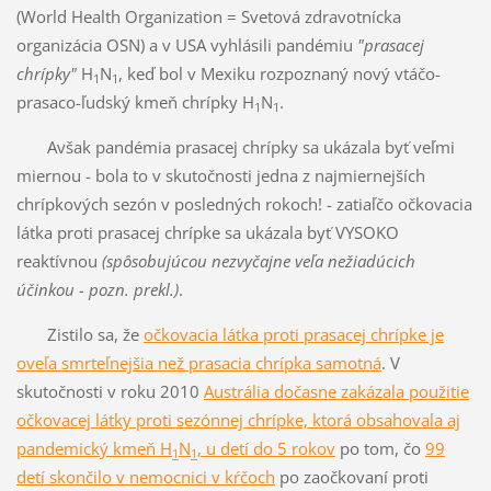
(World Health Organization = Svetová zdravotnícka
organizácia OSN) a v USA vyhlásili pandémiu
"prasacej
chrípky"
H
N
, keď bol v Mexiku rozpoznaný nový vtáčo-
1
1
prasaco-ľudský kmeň chrípky H
N
.
1
1
Avšak pandémia prasacej chrípky sa ukázala byť veľmi
miernou - bola to v skutočnosti jedna z najmiernejších
chrípkových sezón v posledných rokoch! - zatiaľčo očkovacia
látka proti prasacej chrípke sa ukázala byť VYSOKO
reaktívnou
(spôsobujúcou nezvyčajne veľa nežiadúcich
účinkou - pozn. prekl.)
.
Zistilo sa, že
očkovacia látka proti prasacej chrípke je
oveľa smrteľnejšia než prasacia chrípka samotná
. V
skutočnosti v roku 2010
Austrália dočasne zakázala použitie
očkovacej látky proti sezónnej chrípke, ktorá obsahovala aj
pandemický kmeň H
N
, u detí do 5 rokov
po tom, čo
99
1
1
detí skončilo v nemocnici v kŕčoch
po zaočkovaní proti