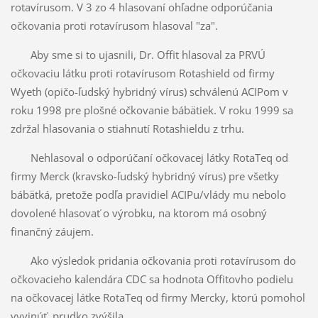
rotavírusom. V 3 zo 4 hlasovaní ohľadne odporúčania
očkovania proti rotavírusom hlasoval "za".
Aby sme si to ujasnili, Dr. Offit hlasoval za PRVÚ
očkovaciu látku proti rotavírusom Rotashield od firmy
Wyeth (opičo-ľudský hybridný vírus) schválenú ACIPom v
roku 1998 pre plošné očkovanie bábätiek. V roku 1999 sa
zdržal hlasovania o stiahnutí Rotashieldu z trhu.
Nehlasoval o odporúčaní očkovacej látky RotaTeq od
firmy Merck (kravsko-ľudský hybridný vírus) pre všetky
bábätká, pretože podľa pravidiel ACIPu/vlády mu nebolo
dovolené hlasovať o výrobku, na ktorom má osobný
finančný záujem.
Ako výsledok pridania očkovania proti rotavírusom do
očkovacieho kalendára CDC sa hodnota Offitovho podielu
na očkovacej látke RotaTeq od firmy Mercky, ktorú pomohol
vyvinúť, prudko zvýšila.