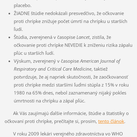
placebo.
ŽIADNE štúdie nedokázali presvedčivo, že očkovanie
proti chrípke znižuje počet úmrtí na chrípku u starších
ľudí.
Štúdia, zverejnená v časopise
Lancet
, zistila, že
očkovanie proti chrípke NEVEDIE k zníženiu rizika zápalu
pľúc u starších ľudí.
Výskum, zverejnený v časopise
American Journal of
Respiratory and Critical Care Medicine
, taktiež
potvrdzuje, že aj napriek skutočnosti, že zaočkovanosť
proti chrípke medzi staršími ľuďmi stúpla z 15% v roku
1980 na 65% dnes, nebol zaznamenaný nijaký pokles
úmrtnosti na chrípku a zápal pľúc.
Ak Vás zaujímajú ďalšie informácie, štúdie a štatistiky o
očkovaní proti chrípke, prečítajte si, prosím,
tento článok
.
V roku 2009 lekári verejného zdravotníctva vo WHO