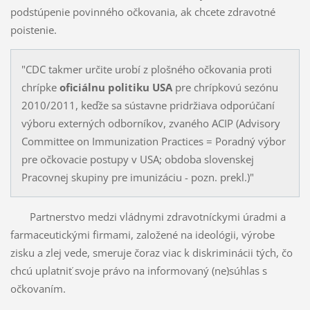
podstúpenie povinného očkovania, ak chcete zdravotné
poistenie.
"CDC takmer určite urobí z plošného očkovania proti
chrípke
oficiálnu politiku USA
pre chrípkovú sezónu
2010/2011, keďže sa sústavne pridržiava odporúčaní
výboru externých odborníkov, zvaného ACIP (Advisory
Committee on Immunization Practices = Poradný výbor
pre očkovacie postupy v USA; obdoba slovenskej
Pracovnej skupiny pre imunizáciu - pozn. prekl.)"
Partnerstvo medzi vládnymi zdravotníckymi úradmi a
farmaceutickými firmami, založené na ideológii, výrobe
zisku a zlej vede, smeruje čoraz viac k diskriminácii tých, čo
chcú uplatniť svoje právo na informovaný (ne)súhlas s
očkovaním.