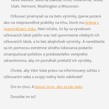
Utah, Vermont, Washington a Wisconsin.
Očkovací priemysel sa na tieto výnimky zjavne pozerá
ako na nespravodlivé praktiky na trhu, ktoré mu
bránia v
maximalizácii zisku
. Niet ničoho, čo by sa výrobcom
očkovacích látok páčilo viac než spovinnenie všetkých ich
očkovacích látok, a to bez akejkoľvek výnimky. A nanešťastie
sa im pomocou extrémne silného lobovania podarilo
zmanipulovať politikov a predstaviteľov verejného
zdravotníctva, aby im pomáhali pretlačiť ich výrobky.
Chcete, aby Vám Vaše právo na informovaný súhlas s
očkovaním seba a svojej rodiny bolo odobraté?
Oni to chcú. A
bojujú za to, aby sa tak stalo
.
Dovolíte im to?