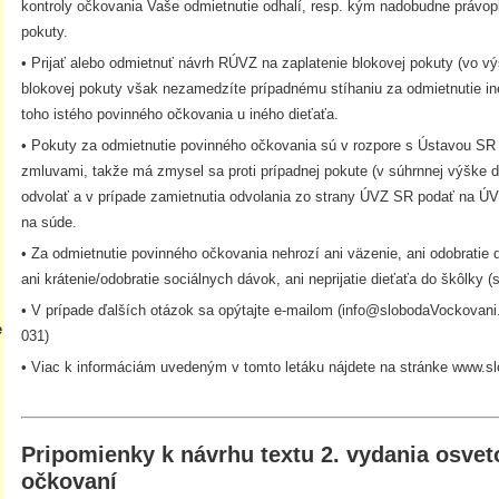
kontroly očkovania Vaše odmietnutie odhalí, resp. kým nadobudne právopl
pokuty.
• Prijať alebo odmietnuť návrh RÚVZ na zaplatenie blokovej pokuty (vo vý
blokovej pokuty však nezamedzíte prípadnému stíhaniu za odmietnutie in
toho istého povinného očkovania u iného dieťaťa.
• Pokuty za odmietnutie povinného očkovania sú v rozpore s Ústavou SR
zmluvami, takže má zmysel sa proti prípadnej pokute (v súhrnnej výške d
odvolať a v prípade zamietnutia odvolania zo strany ÚVZ SR podať na Ú
na súde.
• Za odmietnutie povinného očkovania nehrozí ani väzenie, ani odobratie d
ani krátenie/odobratie sociálnych dávok, ani neprijatie dieťaťa do škôlky 
• V prípade ďalších otázok sa opýtajte e-mailom (info@slobodaVockovani.
e
031)
• Viac k informáciám uvedeným v tomto letáku nájdete na stránke www.s
Pripomienky k návrhu textu 2. vydania osvet
očkovaní