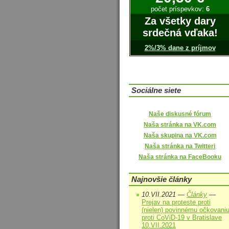
počet príspevkov:
6
Za všetky dary
srdečná vďaka!
2%/3% dane z príjmov
Sociálne siete
Naše diskusné fórum
Naša stránka na VK.com
Naša skupina na VK.com
Naša stránka na Twitteri
Naša stránka na FaceBooku
Najnovšie články
10.VII.2021 —
Články
—
Prejav na proteste proti
(nielen) povinnému očkovani
proti CoViD-19 v Bratislave
10.VII.2021