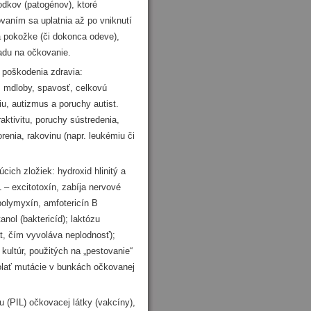
dkov (patogénov), ktoré
ovaním sa uplatnia až po vniknutí
a pokožke (či dokonca odeve),
adu na očkovanie.
poškodenia zdravia:
y, mdloby, spavosť, celkovú
siu, autizmus a poruchy autist.
aktivitu, poruchy sústredenia,
renia, rakovinu (napr. leukémiu či
ich zložiek: hydroxid hlinitý a
1 – excitotoxín, zabíja nervové
polymyxín, amfotericín B
anol (baktericíd); laktózu
at, čím vyvoláva neplodnosť);
ultúr, použitých na „pestovanie“
volať mutácie v bunkách očkovanej
u (PIL) očkovacej látky (vakcíny),