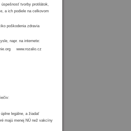
 úspešnosť tvorby protilátok,
je, a ich podiele na celkovom
iziko poškodenia zdravia
le, napr. na internete:
ie.org www.rozalio.cz
iečiv:
e úplne legálne, a žiadať
toré majú menej NÚ než vakcíny