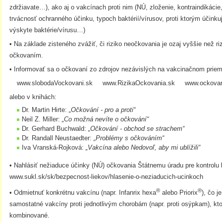
zdržiavate…), ako aj o vakcínach proti nim (NÚ, zloženie, kontraindikácie,
trvácnosť ochranného účinku, typoch baktérií/vírusov, proti ktorým účinku
výskyte baktérie/vírusu…)
• Na základe zisteného zvážiť, či riziko neočkovania je ozaj vyššie než r
očkovaním.
• Informovať sa o očkovaní zo zdrojov nezávislých na vakcinačnom priemys
www.slobodaVockovani.sk www.RizikaOckovania.sk www.ockovan
alebo v knihách:
Dr. Martin Hirte:
„Očkování - pro a proti“
Neil Z. Miller:
„Co možná nevíte o očkování“
Dr. Gerhard Buchwald:
„Očkování - obchod se strachem“
Dr. Randall Neustaedter:
„Problémy s očkováním“
Iva Vranská-Rojková:
„Vakcína alebo Nedovoľ, aby mi ublížili“
• Nahlásiť nežiaduce účinky (NÚ) očkovania Štátnemu úradu pre kontrolu l
www.sukl.sk/sk/bezpecnost-liekov/hlasenie-o-neziaducich-ucinkoch
®
®
• Odmietnuť konkrétnu vakcínu (napr. Infanrix hexa
alebo Priorix
), čo j
samostatné vakcíny proti jednotlivým chorobám (napr. proti osýpkam), k
kombinované.