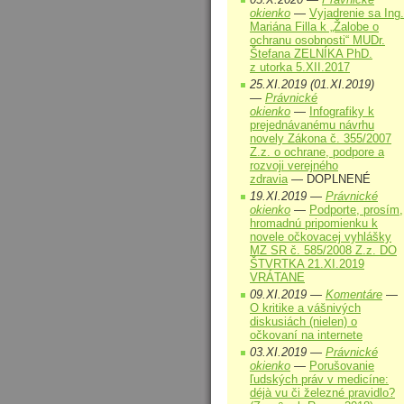
okienko
—
Vyjadrenie sa Ing.
Mariána Filla k „Žalobe o
ochranu osobnosti“ MUDr.
Štefana ZELNÍKA PhD.
z utorka 5.XII.2017
25.XI.2019 (01.XI.2019)
—
Právnické
okienko
—
Infografiky k
prejednávanému návrhu
novely Zákona č. 355/2007
Z.z. o ochrane, podpore a
rozvoji verejného
zdravia
— DOPLNENÉ
19.XI.2019 —
Právnické
okienko
—
Podporte, prosím,
hromadnú pripomienku k
novele očkovacej vyhlášky
MZ SR č. 585/2008 Z.z. DO
ŠTVRTKA 21.XI.2019
VRÁTANE
09.XI.2019 —
Komentáre
—
O kritike a vášnivých
diskusiách (nielen) o
očkovaní na internete
03.XI.2019 —
Právnické
okienko
—
Porušovanie
ľudských práv v medicíne:
déjà vu či železné pravidlo?