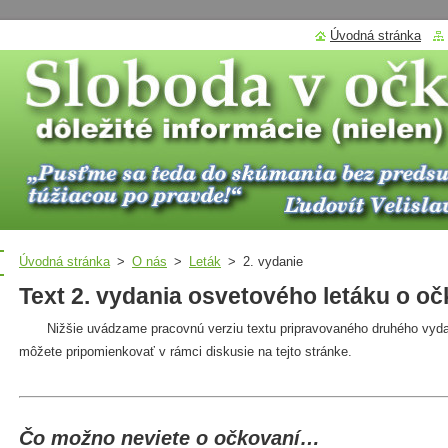
Úvodná stránka
Úvodná stránka
>
O nás
>
Leták
>
2. vydanie
Text 2. vydania osvetového letáku o o
Nižšie uvádzame pracovnú verziu textu pripravovaného druhého vydani
môžete pripomienkovať v rámci diskusie na tejto stránke.
Čo možno neviete o očkovaní…