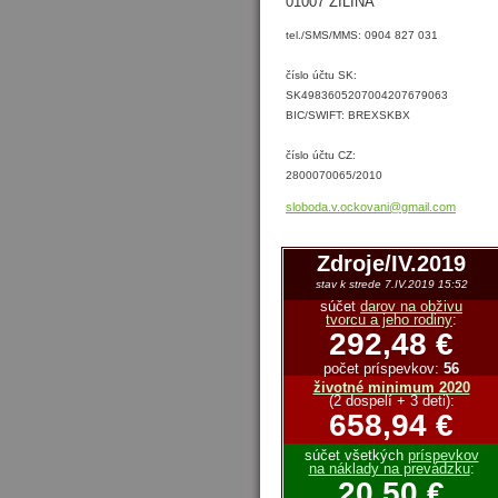
01007 ŽILINA
tel./SMS/MMS: 0904 827 031
číslo účtu SK:
SK4983605207004207679063
BIC/SWIFT: BREXSKBX
číslo účtu CZ:
2800070065/2010
sloboda.
v.ockova
ni@gmail
.com
Zdroje/IV.2019
stav k strede 7.IV.2019 15:52
súčet
darov na obživu
tvorcu a jeho rodiny
:
292,48 €
počet príspevkov:
56
životné minimum 2020
(2 dospelí + 3 deti):
658,94 €
súčet všetkých
príspevkov
na náklady na prevádzku
:
20,50 €