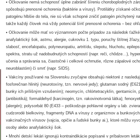
• Očkovanie nemá schopnosť úplne zabrániť šíreniu choroboplodných záro
spôsobujú prenosné ochorenia (baktérie a vírusy). Protilátky získané očk
patogénu hlbšie do tela, nie sú však schopné zničiť patogén prichytený n
takže každý človek má vždy potenciál šíriť prenosné ochorenia – bez ohľ
• Očkovanie môže mať vo významnom počte prípadov za následok ťažké 
anafylaktický šok, astmu, alergie, cukrovku 1. typu, poruchy štítnej žľaz
slabosť, encefalopatiu, polyneuropatiu, artritídu, slepotu, hluchotu, epilep
spektra, stratu už nadobudnutých schopností (napr. reči, chôdze…), hyper
učenia a správania sa, čiastočné i celkové ochrnutie, rôzne zápalové ocho
neuroblastóm) či smrť (napr. SIDS).
• Vakcíny používané na Slovensku zvyčajne obsahujú niektoré z nasledujúc
fosforečnan hlinitý (neurotoxíny, tzn. nervové jedy); glutaman sodný (E62
bunky ich prílišným vzrušením); neomycín, chlórtetracyklín, gentamicín, 
(antibiotiká); formaldehyd (karcinogén, tzn. rakovinotvorná látka); fenoxyet
(alergén); polysorbát 80 (E433 – poškodzuje pohlavné orgány u lab. zvier
cudzorodé bielkoviny, fragmenty DNA a vírusy z organizmov a bunkových k
vakcinačných vírusov (vajcia, opičie a ľudské bunky ai.), ktoré môžu vy
osoby alebo anafylaktický šok.
• Mnohí detskí lekári ignorujú kontraindikácie popísané v príbalovom leták