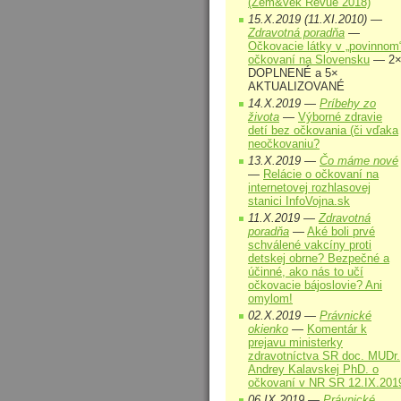
(Zem&vek Revue 2018)
15.X.2019 (11.XI.2010) —
Zdravotná poradňa
—
Očkovacie látky v „povinnom
očkovaní na Slovensku
— 2
DOPLNENÉ a 5×
AKTUALIZOVANÉ
14.X.2019 —
Príbehy zo
života
—
Výborné zdravie
detí bez očkovania (či vďaka
neočkovaniu?
13.X.2019 —
Čo máme nové
—
Relácie o očkovaní na
internetovej rozhlasovej
stanici InfoVojna.sk
11.X.2019 —
Zdravotná
poradňa
—
Aké boli prvé
schválené vakcíny proti
detskej obrne? Bezpečné a
účinné, ako nás to učí
očkovacie bájoslovie? Ani
omylom!
02.X.2019 —
Právnické
okienko
—
Komentár k
prejavu ministerky
zdravotníctva SR doc. MUDr.
Andrey Kalavskej PhD. o
očkovaní v NR SR 12.IX.201
06.IX.2019 —
Právnické