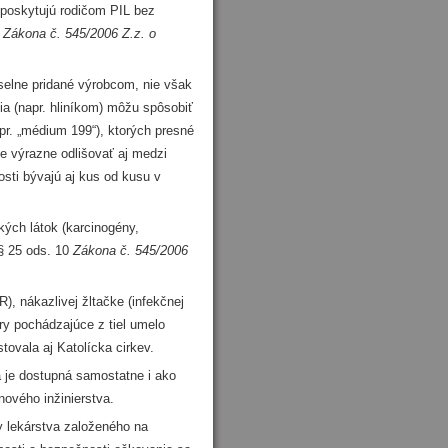
eposkytujú rodičom PIL bez
1
Zákona č. 545/2006 Z.z. o
selne pridané výrobcom, nie však
a (napr. hliníkom) môžu spôsobiť
r. „médium 199“), ktorých presné
že výrazne odlišovať aj medzi
osti bývajú aj kus od kusu v
kých látok (karcinogény,
 § 25 ods. 10
Zákona č. 545/2006
R), nákazlivej žltačke (infekčnej
úry pochádzajúce z tiel umelo
tovala aj Katolícka cirkev.
rá je dostupná samostatne i ako
ového inžinierstva.
y lekárstva založeného na