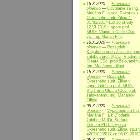
16.X.2020 —
Právnické
okienko
—
Odvolanie sa Ing.
Mariána Filla voči Rozsudku
Okresného súdu Žilina č.
8C/81/2017-150 zo stredy
12.VI.2019 v spore prof.
MUDr. Vladimír Oleár CSc.
vs. Ing. Marián Fillo
15.X.2020 —
Právnické
okienko
—
Rozsudok
Krajského súdu Žilina v spor
žalobcu prof. MUDr. Vladimír
Oleára CSc. proti žalovaném
Ing. Mariánovi Fillovi
15.X.2020 —
Právnické
okienko
—
Rozsudok
Okresného súdu Žilina v
spore žalobcu prof. MUDr.
Vladimíra Oleára CSc. proti
žalovanému Ing. Mariánovi
Fillovi
06.X.2020 —
Právnické
okienko
—
Vyjadrenie sa Ing.
Mariána Filla k „Podaniu
žalobcu MUDr. Štefana
Zelníka PhD. k výzve
Okresného súdu Žilina, sp.zn
42C/102/2017 zo 05.09.2018“
05.X.2020 —
Právnické