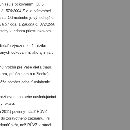
úhlasu s očkovaním. Čl. 5
 č. 576/2004 Z.z. o zdravotnej
nia. Odmietnutie je výhodnejšie
a § 57 ods. 1
Zákona č. 372/1990
 osoby v jednom priestupkovom
ieťaťa výrazne znížiť riziko
vaných očkovaním, ako aj znížiť
nú hrozbu pre Vaše dieťa (napr.
kam, príušniciam a ružienke).
ôže pomôcť odhaliť oslabenie
ní.
edzi dvomi po sebe nasledujúcimi
y lekára.
ju 2011) povinný hlásiť RÚVZ
ť do zdravotného záznamu. Pri
uplynúť skôr, než RÚVZ v rámci