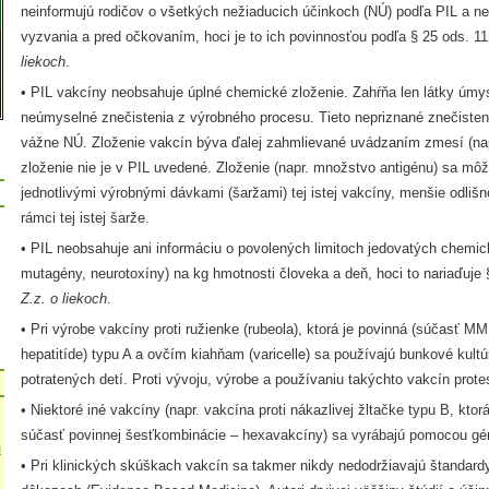
neinformujú rodičov o všetkých nežiaducich účinkoch (NÚ) podľa PIL a n
vyzvania a pred očkovaním, hoci je to ich povinnosťou podľa § 25 ods. 1
liekoch
.
• PIL vakcíny neobsahuje úplné chemické zloženie. Zahŕňa len látky úmy
neúmyselné znečistenia z výrobného procesu. Tieto nepriznané znečisteni
vážne NÚ. Zloženie vakcín býva ďalej zahmlievané uvádzaním zmesí (nap
zloženie nie je v PIL uvedené. Zloženie (napr. množstvo antigénu) sa mô
jednotlivými výrobnými dávkami (šaržami) tej istej vakcíny, menšie odlišn
rámci tej istej šarže.
• PIL neobsahuje ani informáciu o povolených limitoch jedovatých chemic
mutagény, neurotoxíny) na kg hmotnosti človeka a deň, hoci to nariaďuje
Z.z. o liekoch
.
• Pri výrobe vakcíny proti ružienke (rubeola), ktorá je povinná (súčasť MM
hepatitíde) typu A a ovčím kiahňam (varicelle) sa používajú bunkové kult
potratených detí. Proti vývoju, výrobe a používaniu takýchto vakcín protes
• Niektoré iné vakcíny (napr. vakcína proti nákazlivej žltačke typu B, kto
súčasť povinnej šesťkombinácie – hexavakcíny) sa vyrábajú pomocou gén
u
• Pri klinických skúškach vakcín sa takmer nikdy nedodržiavajú štandard