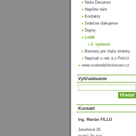
Naše Desatoro
Napíšte nám
Kontakty
Srdečne ďakujeme
Dejiny
Leták
2. vydanie
Bannery pre Vaše stránky
Napísali o nás a o Petícii
www.svobodaVockovani.cz
Vyhľadávanie
Kontakt
Ing. Marián FILLO
Jaseňová 26