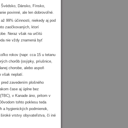
, Švédsko, Dánsko, Fínsko,
ie povinné, ale len dobrovoľné.
 až 99% účinnosti, niekedy aj pod
nto zaočkovaných, ktorí
robe. Neraz však na určitú
 teda nie vždy znamená byť
koľko rokov (napr. cca 15 u tetanu
orých chorôb (osýpky, príušnice,
danej chorobe, alebo aspoň
o však neplatí.
no pred zavedením plošného
vnakom čase aj úplne bez
 (TBC), v Kanade áno, pritom v
 Dôvodom tohto poklesu teda
ch a hygienických podmienok,
široké vrstvy obyvateľstva, či iné