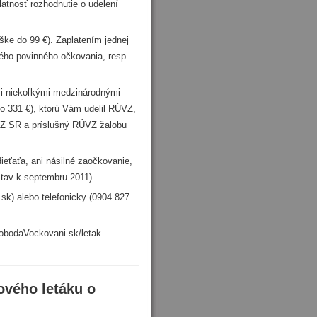
atnosť rozhodnutie o udelení
ške do 99 €). Zaplatením jednej
ého povinného očkovania, resp.
 i niekoľkými medzinárodnými
o 331 €), ktorú Vám udelil RÚVZ,
VZ SR a príslušný RÚVZ žalobu
ieťaťa, ani násilné zaočkovanie,
(stav k septembru 2011).
sk) alebo telefonicky (0904 827
lobodaVockovani.sk/letak
ového letáku o