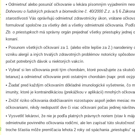
• Odmietnuť alebo posunúť očkovanie u lekára písomným vyjadrením nes
Dohovoru o ľudských právach a biomedicíne č. 40/2000 Z.z.
a § 6
Zákona
“
starostlivosti
Vás oprávňujú odmietnuť zdravotnícky úkon, vrátane očkova
×
formulovať spoločne za všetky deti a všetky odmietnuté očkovania. Podľ
Zb. o priestupkoch
má správny orgán prejednať všetky priestupky jednej
konaní.
• Posunom všetkých očkovaní za 1. (alebo ešte lepšie za 2.) narodeniny d
vzniku alergií a iných trvalých zdravotných problémov notoricky spôsobo
počet potrebných dávok u niektorých vakcín.
• Vybrať si len očkovania proti tým chorobám, ktoré považujete za skutoč
tetanus) a odmietnuť očkovanie proti ostatným chorobám (napr. proti osýp
• Žiadať pred každým očkovaním dôkladné imunologické vyšetrenie, čo m
imunity, ktoré je kontraindikáciou (prekážkou v aplikácii) mnohých očkova
• Znížiť riziko očkovania dodržiavaním rozostupov aspoň jeden mesiac m
očkovaniami, nikdy nedopustiť dve či viac očkovaní počas jedinej návštev
• Vysvetliť lekárovi, že nie je podľa platných právnych noriem (stav k má
odmietnutie povinného očkovania rodičmi, ale len zapísať túto skutočnos
9
troche šťastia môže premlčacia lehota 2 roky od spáchania „priestupku“ 