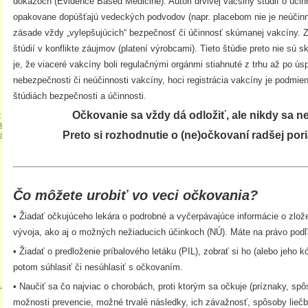
dôkazoch (Evidence Based Medicine). Autori drvivej väčšiny štúdií o úči
opakovane dopúšťajú vedeckých podvodov (napr. placebom nie je neúčinná 
zásade vždy „vylepšujúcich“ bezpečnosť či účinnosť skúmanej vakcíny. Z
štúdií v konflikte záujmov (platení výrobcami). Tieto štúdie preto nie s
je, že viaceré vakcíny boli regulačnými orgánmi stiahnuté z trhu až po úspe
nebezpečnosti či neúčinnosti vakcíny, hoci registrácia vakcíny je podmi
štúdiách bezpečnosti a účinnosti.
e
Očkovanie sa vždy dá odložiť, ale nikdy sa ne
a
u
Preto si rozhodnutie o (ne)očkovaní radšej por
Čo môžete urobiť vo veci očkovania?
• Žiadať očkujúceho lekára o podrobné a vyčerpávajúce informácie o zlož
vývoja, ako aj o možných nežiaducich účinkoch (NÚ). Máte na právo pod
• Žiadať o predloženie príbalového letáku (PIL), zobrať si ho (alebo jeho 
potom súhlasiť či nesúhlasiť s očkovaním.
.
• Naučiť sa čo najviac o chorobách, proti ktorým sa očkuje (príznaky, spôs
možnosti prevencie, možné trvalé následky, ich závažnosť, spôsoby liečb