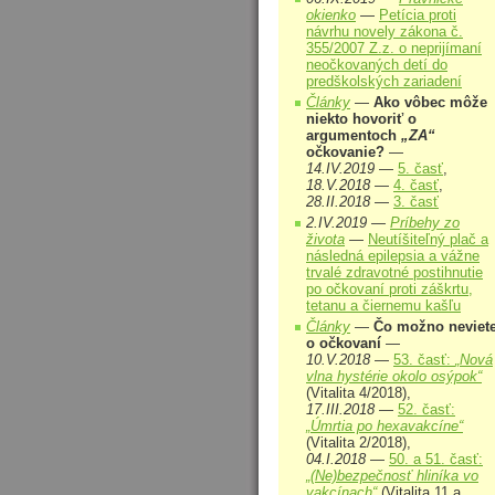
okienko
—
Petícia proti
návrhu novely zákona č.
355/2007 Z.z. o neprijímaní
neočkovaných detí do
predškolských zariadení
Články
—
Ako vôbec môže
niekto hovoriť o
argumentoch
„ZA“
očkovanie?
—
14.IV.2019
—
5. časť
,
18.V.2018
—
4. časť
,
28.II.2018
—
3. časť
2.IV.2019 —
Príbehy zo
života
—
Neutíšiteľný plač a
následná epilepsia a vážne
trvalé zdravotné postihnutie
po očkovaní proti záškrtu,
tetanu a čiernemu kašľu
Články
—
Čo možno neviet
o očkovaní
—
10.V.2018
—
53. časť:
„Nová
vlna hystérie okolo osýpok“
(Vitalita 4/2018),
17.III.2018
—
52. časť:
„Úmrtia po hexavakcíne“
(Vitalita 2/2018),
04.I.2018
—
50. a 51. časť:
„(Ne)bezpečnosť hliníka vo
vakcínach“
(Vitalita 11 a