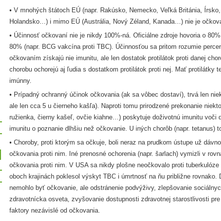
• V mnohých štátoch EÚ (napr. Rakúsko, Nemecko, Veľká Británia, Írsko
Holandsko…) i mimo EÚ (Austrália, Nový Zéland, Kanada…) nie je očkovan
• Účinnosť očkovaní nie je nikdy 100%-ná. Oficiálne zdroje hovoria o 80%
80% (napr. BCG vakcína proti TBC). Účinnosťou sa pritom rozumie perce
očkovaním získajú nie imunitu, ale len dostatok protilátok proti danej cho
chorobu ochorejú aj ľudia s dostatkom protilátok proti nej. Mať protilátky
imúnny.
• Prípadný ochranný účinok očkovania (ak sa vôbec dostaví), trvá len nie
ale len cca 5 u čierneho kašľa). Naproti tomu prirodzené prekonanie niekt
ružienka, čierny kašeľ, ovčie kiahne…) poskytuje doživotnú imunitu voči 
imunitu o poznanie dlhšiu než očkovanie. U iných chorôb (napr. tetanus) t
• Choroby, proti ktorým sa očkuje, boli neraz na prudkom ústupe už dáv
očkovania proti nim. Iné prenosné ochorenia (napr. šarlach) vymizli v ro
očkovania proti nim. V USA sa nikdy plošne neočkovalo proti tuberkulóze
oboch krajinách poklesol výskyt TBC i úmrtnosť na ňu približne rovnako.
nemohlo byť očkovanie, ale odstránenie podvýživy, zlepšovanie sociálny
zdravotnícka osveta, zvyšovanie dostupnosti zdravotnej starostlivosti pre 
faktory nezávislé od očkovania.