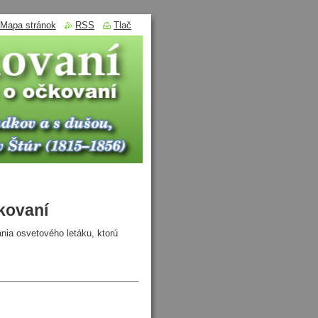
Mapa stránok
RSS
Tlač
čkovaní
a osvetového letáku, ktorú