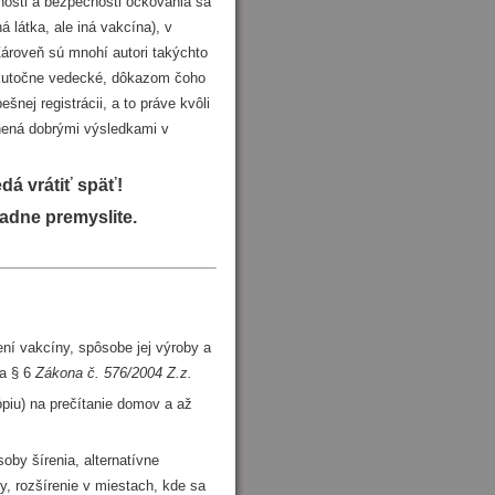
nnosti a bezpečnosti očkovania sa
látka, ale iná vakcína), v
ároveň sú mnohí autori takýchto
ú skutočne vedecké, dôkazom čoho
šnej registrácii, a to práve kvôli
enená dobrými výsledkami v
dá vrátiť späť!
iadne premyslite.
ení vakcíny, spôsobe jej výroby a
ľa § 6
Zákona č. 576/2004 Z.z.
kópiu) na prečítanie domov a až
oby šírenia, alternatívne
y, rozšírenie v miestach, kde sa