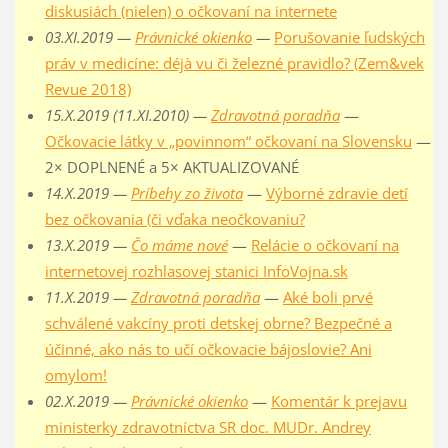
diskusiách (nielen) o očkovaní na internete
03.XI.2019 —
Právnické okienko
—
Porušovanie ľudských
práv v medicíne: déjà vu či železné pravidlo? (Zem&vek
Revue 2018)
15.X.2019 (11.XI.2010) —
Zdravotná poradňa
—
Očkovacie látky v „povinnom“ očkovaní na Slovensku
—
2× DOPLNENÉ a 5× AKTUALIZOVANÉ
14.X.2019 —
Príbehy zo života
—
Výborné zdravie detí
bez očkovania (či vďaka neočkovaniu?
13.X.2019 —
Čo máme nové
—
Relácie o očkovaní na
internetovej rozhlasovej stanici InfoVojna.sk
11.X.2019 —
Zdravotná poradňa
—
Aké boli prvé
schválené vakcíny proti detskej obrne? Bezpečné a
účinné, ako nás to učí očkovacie bájoslovie? Ani
omylom!
02.X.2019 —
Právnické okienko
—
Komentár k prejavu
ministerky zdravotníctva SR doc. MUDr. Andrey