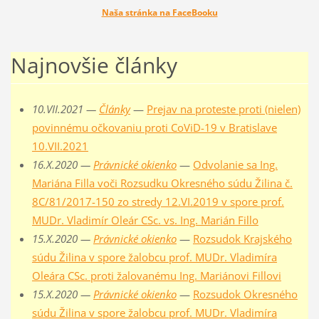
Naša stránka na FaceBooku
Najnovšie články
10.VII.2021 —
Články
—
Prejav na proteste proti (nielen)
povinnému očkovaniu proti CoViD-19 v Bratislave
10.VII.2021
16.X.2020 —
Právnické okienko
—
Odvolanie sa Ing.
Mariána Filla voči Rozsudku Okresného súdu Žilina č.
8C/81/2017-150 zo stredy 12.VI.2019 v spore prof.
MUDr. Vladimír Oleár CSc. vs. Ing. Marián Fillo
15.X.2020 —
Právnické okienko
—
Rozsudok Krajského
súdu Žilina v spore žalobcu prof. MUDr. Vladimíra
Oleára CSc. proti žalovanému Ing. Mariánovi Fillovi
15.X.2020 —
Právnické okienko
—
Rozsudok Okresného
súdu Žilina v spore žalobcu prof. MUDr. Vladimíra