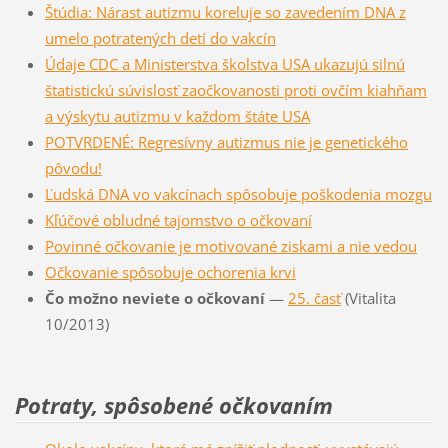
Štúdia: Nárast autizmu koreluje so zavedením DNA z
umelo potratených detí do vakcín
Údaje CDC a Ministerstva školstva USA ukazujú silnú
štatistickú súvislosť zaočkovanosti proti ovčím kiahňam
a výskytu autizmu v každom štáte USA
POTVRDENÉ: Regresívny autizmus nie je genetického
pôvodu!
Ľudská DNA vo vakcínach spôsobuje poškodenia mozgu
Kľúčové obludné tajomstvo o očkovaní
Povinné očkovanie je motivované ziskami a nie vedou
Očkovanie spôsobuje ochorenia krvi
Čo možno neviete o očkovaní
—
25. časť
(Vitalita
10/2013)
Potraty, spôsobené očkovaním