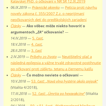
Kalavskej PhD. o očkovaní v NR SR 12.IX.2019
06.IX.2019 —
Právnické okienko
—
Petícia proti návrhu
novely zákona č. 355/2007 Z.z. o neprijímaní
neočkovaných detí do predškolských zariadení
Články
—
Ako vôbec môže niekto hovoriť o
argumentoch
„ZA“
očkovanie?
—
14.IV.2019
—
5. časť
,
18.V.2018
—
4. časť
,
28.II.2018
—
3. časť
2.IV.2019 —
Príbehy zo života
—
Neutíšiteľný plač a
následná epilepsia a vážne trvalé zdravotné postihnutie
po očkovaní proti záškrtu, tetanu a čiernemu kašľu
Články
—
Čo možno neviete o očkovaní
—
10.V.2018
—
53. časť:
„Nová vlna hystérie okolo osýpok“
(Vitalita 4/2018),
17.III.2018
—
52. časť:
„Úmrtia po hexavakcíne“
(Vitalita
2/2018),
04.I.2018
—
50. a 51. časť:
„(Ne)bezpečnosť hliníka vo