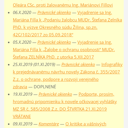
Oleára CSc. proti žalovanému Ing. Mariánovi Fillovi
06.X.2020 —
Právnické okienko
—
Vyjadrenie sa Ing.
Mariána Filla k „Podaniu žalobcu MUDr. Štefana Zelníka
PhD. k výzve Okresného súdu Žilina, sp.zn.
42C/102/2017 zo 05.09.2018“
05.X.2020 —
Právnické okienko
—
Vyjadrenie sa Ing.
Mariána Filla k „Žalobe o ochranu osobnosti“ MUDr.
Štefana ZELNÍKA PhD. z utorka 5.XII.2017
25.XI.2019 (01.XI.2019) —
Právnické okienko
—
Infografiky
k prejednávanému návrhu novely Zákona č. 355/2007
Z.z. o ochrane, podpore a rozvoji verejného
zdravia
— DOPLNENÉ
19.XI.2019 —
Právnické okienko
—
Podporte, prosím,
hromadnú pripomienku k novele očkovacej vyhlášky
MZ SR č. 585/2008 Z.z. DO ŠTVRTKA 21.XI.2019
VRÁTANE
09.XI.2019 —
Komentáre
—
O kritike a vášnivých