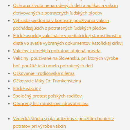
Ochrana života nenarodených detí a aplikácia vakcín
derivovaných z potratených ľudských plodov
Výhrada svedomia v kontexte používania vakcín
pochádzajúcich z potratených ľudských plodov
Etické aspekty vakcinácie v pediatrickej starostlivosti o
dieťa vo svetle vybraných dokumentov Katolíckej cirkvi
Vakcíny z umelých potratov: utajená pravda
Vakcíny, používané na Slovensku, pri ktorých výrobe
boli použité telá umelo potratených detí
Očkovanie - rodičovská dilema
Očkovacie látky Dr. Frankensteina
Etické vakcíny
Spoločný protest poľských rodičov
Otvorený list ministrovi zdravotníctva
Vedecká štúdia spája autizmus s použitím buniek z
potratov pri výrobe vakcín