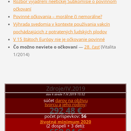
Rozbor vyjadrení neetickej Subkomisie o povinnom
očkovaní
Povinné očkovania – morálne či nemorálne?
Výhrada svedomia v kontexte používania vakcín
pochádzajúcich z potratených ľudských plodov
V 15 štátoch Európy nie je očkovanie povinné
Čo možno neviete o očkovaní
—
28. časť
(Vitalita
1/2014)
Zdroje/IV.2019
stav k strede 7.IV.2019 15:52
súčet
darov na obživu
tvorcu a jeho rodiny
:
292,48 €
počet príspevkov:
56
životné minimum 2020
(2 dospelí + 3 deti):