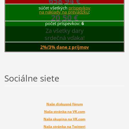
658,94 €
súčet všetkých
príspevkov
na náklady na prevádzku
:
20,50 €
počet príspevkov:
6
Za všetky dary
srdečná vďaka!
2%/3% dane z príjmov
Sociálne siete
Naše diskusné fórum
Naša stránka na VK.com
Naša skupina na VK.com
Naša stránka na Twitteri