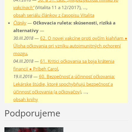
vakcínach“
(Vitalita 11 a 12/2017), …,
obsah seriálu článkov z časopisu Vitalita
Články
—
Očkovacia ruleta: skúsenosti, riziká a
alternatívy
—
30.III.2018
—
62. O novej vakcíne proti ovčím kiahňam ●
Úloha očkovania pri vzniku autoimunitných ochorení
mozgu
,
04.III.2018
—
61. Kritici očkovania sa boja krátenia
financií ● Príbeh Carol
,
19.II.2018
—
60. Bezpečnosť a účinnosť očkovania:
Lekárske štúdie, ktoré spochybňujú bezpečnosť a
účinnosť očkovania (a očkovačov)
, …,
obsah knihy
Podporujeme