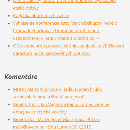
Okolo vakcíny, ktorá má znížiť plodnosť, vyvstávajú
etické otázky
(Ne)etika abortívnych vakcín
Vyhlásenie Konferencie katolíckych biskupov Kene o
hromadnej očkovacej kampani proti tetanu,
uskutočnenej v Keni v marci a októbri 2014
Očkovanie proti prasacej chrípke spojené so 700%-ným
nárastom počtu samovoľných potratov
Komentáre
MUDr. Mária Avdičová v Rádiu Lumen hrubo
zavádzala/klamala širokú verejnosť
Bioetik ThLic. Ján Viglaš na Rádiu Lumen verejne
obhajoval neetické vakcíny
Bioetik doc. MUDr. Jozef Glasa, CSc., PhD. o
(ne)očkovaní na rádiu Lumen 30.I.2013