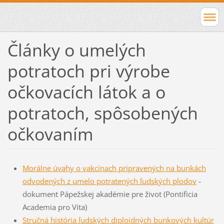
Články o umelých
potratoch pri výrobe
očkovacích látok a o
potratoch, spôsobených
očkovaním
Morálne úvahy o vakcínach pripravených na bunkách
odvodených z umelo potratených ľudských plodov
-
dokument Pápežskej akadémie pre život (Pontificia
Academia pro Vita)
Stručná história ľudských diploidných bunkových kultúr