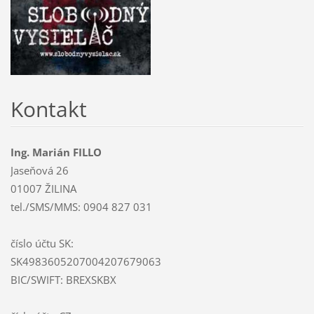
Kontakt
Ing. Marián FILLO
Jaseňová 26
01007 ŽILINA
tel./SMS/MMS: 0904 827 031
číslo účtu SK:
SK4983605207004207679063
BIC/SWIFT: BREXSKBX