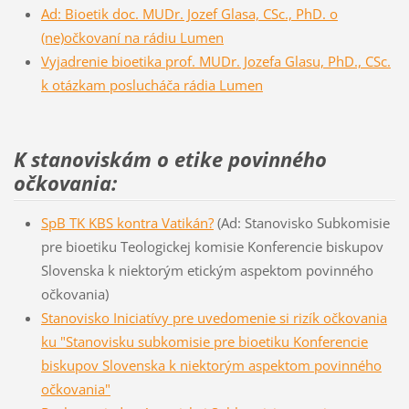
Ad: Bioetik doc. MUDr. Jozef Glasa, CSc., PhD. o
(ne)očkovaní na rádiu Lumen
Vyjadrenie bioetika prof. MUDr. Jozefa Glasu, PhD., CSc.
k otázkam poslucháča rádia Lumen
K stanoviskám o etike povinného
očkovania:
SpB TK KBS kontra Vatikán?
(Ad: Stanovisko Subkomisie
pre bioetiku Teologickej komisie Konferencie biskupov
Slovenska k niektorým etickým aspektom povinného
očkovania)
Stanovisko Iniciatívy pre uvedomenie si rizík očkovania
ku "Stanovisku subkomisie pre bioetiku Konferencie
biskupov Slovenska k niektorým aspektom povinného
očkovania"