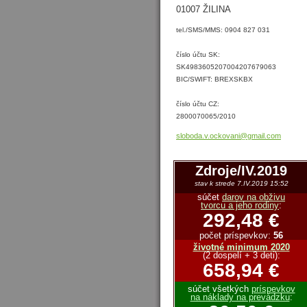
01007 ŽILINA
tel./SMS/MMS: 0904 827 031
číslo účtu SK:
SK4983605207004207679063
BIC/SWIFT: BREXSKBX
číslo účtu CZ:
2800070065/2010
sloboda.
v.ockova
ni@gmail
.com
Zdroje/IV.2019
stav k strede 7.IV.2019 15:52
súčet
darov na obživu
tvorcu a jeho rodiny
:
292,48 €
počet príspevkov:
56
životné minimum 2020
(2 dospelí + 3 deti):
658,94 €
súčet všetkých
príspevkov
na náklady na prevádzku
: