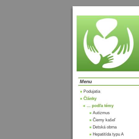
Menu
Podujatia
Články
… podľa témy
Autizmus
Čierny kašeľ
Detská obrna
Hepatitída typu A