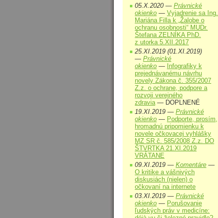
05.X.2020 —
Právnické
okienko
—
Vyjadrenie sa Ing.
Mariána Filla k „Žalobe o
ochranu osobnosti“ MUDr.
Štefana ZELNÍKA PhD.
z utorka 5.XII.2017
25.XI.2019 (01.XI.2019)
—
Právnické
okienko
—
Infografiky k
prejednávanému návrhu
novely Zákona č. 355/2007
Z.z. o ochrane, podpore a
rozvoji verejného
zdravia
— DOPLNENÉ
19.XI.2019 —
Právnické
okienko
—
Podporte, prosím,
hromadnú pripomienku k
novele očkovacej vyhlášky
MZ SR č. 585/2008 Z.z. DO
ŠTVRTKA 21.XI.2019
VRÁTANE
09.XI.2019 —
Komentáre
—
O kritike a vášnivých
diskusiách (nielen) o
očkovaní na internete
03.XI.2019 —
Právnické
okienko
—
Porušovanie
ľudských práv v medicíne:
déjà vu či železné pravidlo?