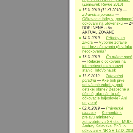
(Zem&vek Revue 2018)
15.X.2019 (11.XI.2010) —
Zdravotná poradňa
—
Očkovacie látky v „povinnom
očkovaní na Slovensku
— 2
DOPLNENÉ a 5×
AKTUALIZOVANÉ
14.X.2019 —
Príbehy zo
života
—
Výborné zdravie
detí bez očkovania (či vďaka
neočkovaniu?
13.X.2019 —
Čo máme nové
—
Relácie o očkovaní na
internetovej rozhlasovej
stanici InfoVojna.sk
11.X.2019 —
Zdravotná
poradňa
—
Aké boli prvé
schválené vakcíny proti
detskej obrne? Bezpečné a
účinné, ako nás to učí
očkovacie bájoslovie? Ani
omylom!
02.X.2019 —
Právnické
okienko
—
Komentár k
prejavu ministerky
zdravotníctva SR doc. MUDr.
Andrey Kalavskej PhD. o
očkovaní v NR SR 12.IX.201