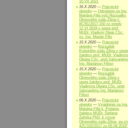
10.VII.2021
16.X.2020 —
Právnické
okienko
—
Odvolanie sa Ing.
Mariána Filla voči Rozsudku
Okresného súdu Žilina č.
8C/81/2017-150 zo stredy
12.VI.2019 v spore prof.
MUDr. Vladimír Oleár CSc.
vs. Ing. Marián Fillo
15.X.2020 —
Právnické
okienko
—
Rozsudok
Krajského súdu Žilina v spor
žalobcu prof. MUDr. Vladimír
Oleára CSc. proti žalovaném
Ing. Mariánovi Fillovi
15.X.2020 —
Právnické
okienko
—
Rozsudok
Okresného súdu Žilina v
spore žalobcu prof. MUDr.
Vladimíra Oleára CSc. proti
žalovanému Ing. Mariánovi
Fillovi
06.X.2020 —
Právnické
okienko
—
Vyjadrenie sa Ing.
Mariána Filla k „Podaniu
žalobcu MUDr. Štefana
Zelníka PhD. k výzve
Okresného súdu Žilina, sp.zn
42C/102/2017 zo 05.09.2018“