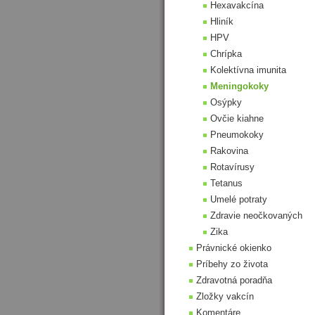
Hexavakcína
Hliník
HPV
Chrípka
Kolektívna imunita
Meningokoky
Osýpky
Ovčie kiahne
Pneumokoky
Rakovina
Rotavírusy
Tetanus
Umelé potraty
Zdravie neočkovaných
Zika
Právnické okienko
Príbehy zo života
Zdravotná poradňa
Zložky vakcín
Komentáre