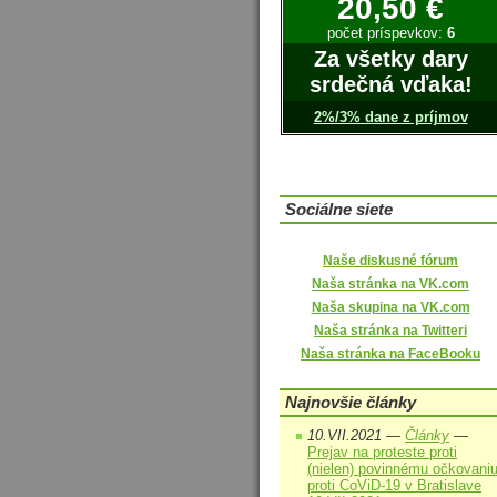
20,50 €
počet príspevkov:
6
Za všetky dary
srdečná vďaka!
2%/3% dane z príjmov
Sociálne siete
Naše diskusné fórum
Naša stránka na VK.com
Naša skupina na VK.com
Naša stránka na Twitteri
Naša stránka na FaceBooku
Najnovšie články
10.VII.2021 —
Články
—
Prejav na proteste proti
(nielen) povinnému očkovani
proti CoViD-19 v Bratislave