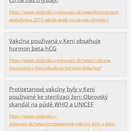
Co na nás chystají?
https://www.sloboda-v-ockovani.sk/news/konspiracni-
apokalypsa-2015-ebola-aneb-co-na-nas-chystaji-/
Vakcína používaná v Keni obsahuje
hormon beta-hCG
https://www.sloboda-v-ockovani.sk/news/vakcina-
pouzivana-v-keni-obsahuje-hormon-beta-hcg/
Protitetanové vakcíny byly v Keni
používané ke sterilizaci žen: Obrovský
skandál na půdě WHO a UNICEF
https://www.sloboda-v-
ockovani.sk/news/protitetanove-vakciny-byly-v-keni-