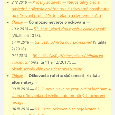
2.IV.2019 —
Príbehy zo života
—
Neutíšiteľný plač a
následná epilepsia a vážne trvalé zdravotné postihnutie
po očkovaní proti záškrtu, tetanu a čiernemu kašľu
Články
—
Čo možno neviete o očkovaní
—
10.V.2018
—
53. časť:
„Nová vlna hystérie okolo osýpok“
(Vitalita 4/2018),
17.III.2018
—
52. časť:
„Úmrtia po hexavakcíne“
(Vitalita
2/2018),
04.I.2018
—
50. a 51. časť:
„(Ne)bezpečnosť hliníka vo
vakcínach“
(Vitalita 11 a 12/2017), …,
obsah seriálu článkov z časopisu Vitalita
Články
—
Očkovacia ruleta: skúsenosti, riziká a
alternatívy
—
30.III.2018
—
62. O novej vakcíne proti ovčím kiahňam ●
Úloha očkovania pri vzniku autoimunitných ochorení
mozgu
,
04.III.2018
—
61. Kritici očkovania sa boja krátenia