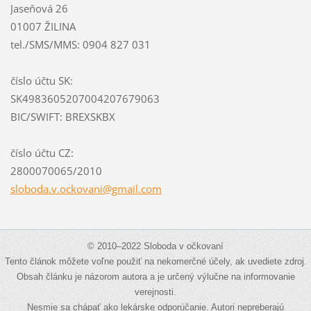
Jaseňová 26
01007 ŽILINA
tel./SMS/MMS: 0904 827 031
číslo účtu SK:
SK4983605207004207679063
BIC/SWIFT: BREXSKBX
číslo účtu CZ:
2800070065/2010
sloboda.
v.ockova
ni@gmail
.com
© 2010–2022 Sloboda v očkovaní
Tento článok môžete voľne použiť na nekomerčné účely, ak uvediete zdroj.
Obsah článku je názorom autora a je určený výlučne na informovanie
verejnosti.
Nesmie sa chápať ako lekárske odporúčanie. Autori nepreberajú