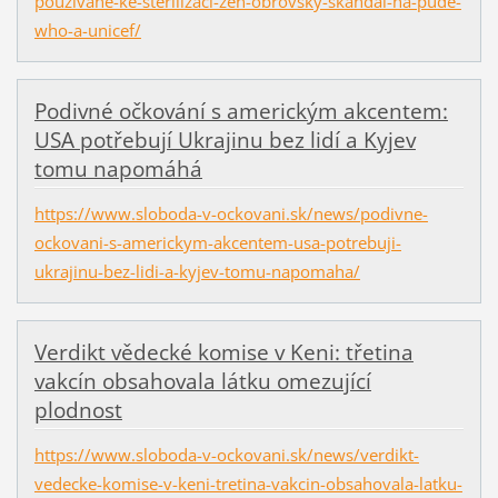
pouzivane-ke-sterilizaci-zen-obrovsky-skandal-na-pude-
who-a-unicef/
Podivné očkování s americkým akcentem:
USA potřebují Ukrajinu bez lidí a Kyjev
tomu napomáhá
https://www.sloboda-v-ockovani.sk/news/podivne-
ockovani-s-americkym-akcentem-usa-potrebuji-
ukrajinu-bez-lidi-a-kyjev-tomu-napomaha/
Verdikt vědecké komise v Keni: třetina
vakcín obsahovala látku omezující
plodnost
https://www.sloboda-v-ockovani.sk/news/verdikt-
vedecke-komise-v-keni-tretina-vakcin-obsahovala-latku-