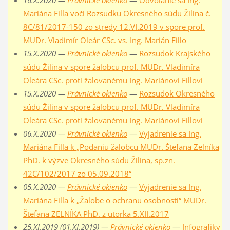
16.X.2020 —
Právnické okienko
—
Odvolanie sa Ing.
Mariána Filla voči Rozsudku Okresného súdu Žilina č.
8C/81/2017-150 zo stredy 12.VI.2019 v spore prof.
MUDr. Vladimír Oleár CSc. vs. Ing. Marián Fillo
15.X.2020 —
Právnické okienko
—
Rozsudok Krajského
súdu Žilina v spore žalobcu prof. MUDr. Vladimíra
Oleára CSc. proti žalovanému Ing. Mariánovi Fillovi
15.X.2020 —
Právnické okienko
—
Rozsudok Okresného
súdu Žilina v spore žalobcu prof. MUDr. Vladimíra
Oleára CSc. proti žalovanému Ing. Mariánovi Fillovi
06.X.2020 —
Právnické okienko
—
Vyjadrenie sa Ing.
Mariána Filla k „Podaniu žalobcu MUDr. Štefana Zelníka
PhD. k výzve Okresného súdu Žilina, sp.zn.
42C/102/2017 zo 05.09.2018“
05.X.2020 —
Právnické okienko
—
Vyjadrenie sa Ing.
Mariána Filla k „Žalobe o ochranu osobnosti“ MUDr.
Štefana ZELNÍKA PhD. z utorka 5.XII.2017
25.XI.2019 (01.XI.2019) —
Právnické okienko
—
Infografiky