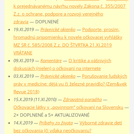
k prejednávanému návrhu novely Zákona č. 355/2007
Z.z. o ochrane, podpore a rozvoji verejného
zdravia
— DOPLNENÉ
19.XI.2019 —
Právnické okienko
—
Podporte, prosím,
hromadnú pripomienku k novele očkovacej vyhlášky
MZ SR č. 585/2008 Z.z. DO ŠTVRTKA 21.XI.2019
VRÁTANE
09.XI.2019 —
Komentáre
—
O kritike a vášnivých
diskusiách (nielen) o očkovaní na internete
03.XI.2019 —
Právnické okienko
—
Porušovanie ľudských
práv v medicíne: déjà vu či železné pravidlo? (Zem&vek
Revue 2018)
15.X.2019 (11.XI.2010) —
Zdravotná poradňa
—
Očkovacie látky v „povinnom“ očkovaní na Slovensku
—
2× DOPLNENÉ a 5× AKTUALIZOVANÉ
14.X.2019 —
Príbehy zo života
—
Výborné zdravie detí
bez očkovania (či vďaka neočkovaniu?