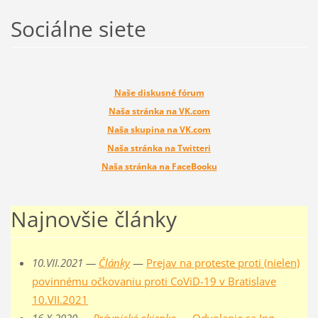
Sociálne siete
Naše diskusné fórum
Naša stránka na VK.com
Naša skupina na VK.com
Naša stránka na Twitteri
Naša stránka na FaceBooku
Najnovšie články
10.VII.2021 —
Články
—
Prejav na proteste proti (nielen)
povinnému očkovaniu proti CoViD-19 v Bratislave
10.VII.2021