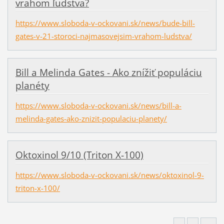
vrahom ľudstva?
https://www.sloboda-v-ockovani.sk/news/bude-bill-
gates-v-21-storoci-najmasovejsim-vrahom-ludstva/
Bill a Melinda Gates - Ako znížiť populáciu
planéty
https://www.sloboda-v-ockovani.sk/news/bill-a-
melinda-gates-ako-znizit-populaciu-planety/
Oktoxinol 9/10 (Triton X-100)
https://www.sloboda-v-ockovani.sk/news/oktoxinol-9-
triton-x-100/