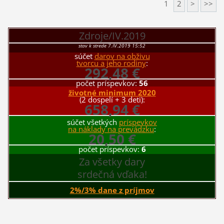
1
2
>
>>
Zdroje/IV.2019
stav k strede 7.IV.2019 15:52
súčet
darov na obživu
tvorcu a jeho rodiny
:
292,48 €
počet príspevkov:
56
životné minimum 2020
(2 dospelí + 3 deti):
658,94 €
súčet všetkých
príspevkov
na náklady na prevádzku
:
20,50 €
počet príspevkov:
6
Za všetky dary
srdečná vďaka!
2%/3% dane z príjmov