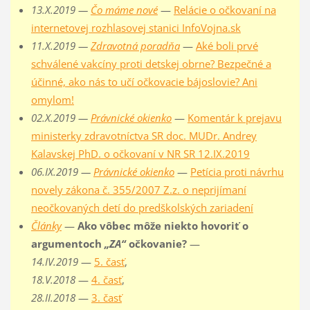
13.X.2019 —
Čo máme nové
—
Relácie o očkovaní na
internetovej rozhlasovej stanici InfoVojna.sk
11.X.2019 —
Zdravotná poradňa
—
Aké boli prvé
schválené vakcíny proti detskej obrne? Bezpečné a
účinné, ako nás to učí očkovacie bájoslovie? Ani
omylom!
02.X.2019 —
Právnické okienko
—
Komentár k prejavu
ministerky zdravotníctva SR doc. MUDr. Andrey
Kalavskej PhD. o očkovaní v NR SR 12.IX.2019
06.IX.2019 —
Právnické okienko
—
Petícia proti návrhu
novely zákona č. 355/2007 Z.z. o neprijímaní
neočkovaných detí do predškolských zariadení
Články
—
Ako vôbec môže niekto hovoriť o
argumentoch
„ZA“
očkovanie?
—
14.IV.2019
—
5. časť
,
18.V.2018
—
4. časť
,
28.II.2018
—
3. časť