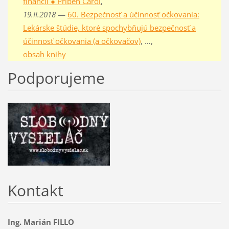
financií ● Príbeh Carol
,
19.II.2018
—
60. Bezpečnosť a účinnosť očkovania:
Lekárske štúdie, ktoré spochybňujú bezpečnosť a
účinnosť očkovania (a očkovačov)
, …,
obsah knihy
Podporujeme
Kontakt
Ing. Marián FILLO