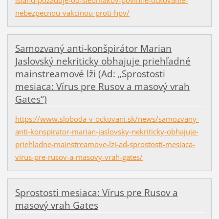
nebezpecnou-vakcinou-proti-hpv/
Samozvaný anti-konšpirátor Marian
Jaslovský nekriticky obhajuje priehľadné
mainstreamové lži (Ad: „Sprostosti
mesiaca: Vírus pre Rusov a masový vrah
Gates“)
https://www.sloboda-v-ockovani.sk/news/samozvany-
anti-konspirator-marian-jaslovsky-nekriticky-obhajuje-
priehladne-mainstreamove-lzi-ad-sprostosti-mesiaca-
virus-pre-rusov-a-masovy-vrah-gates/
Sprostosti mesiaca: Vírus pre Rusov a
masový vrah Gates