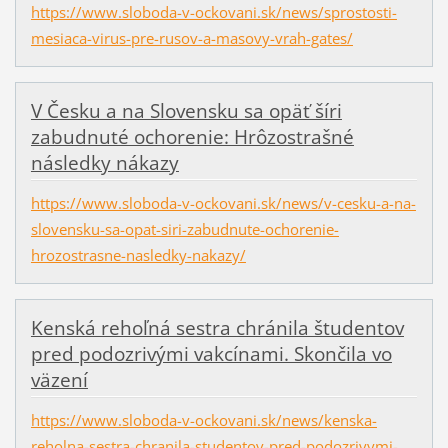
https://www.sloboda-v-ockovani.sk/news/sprostosti-
mesiaca-virus-pre-rusov-a-masovy-vrah-gates/
V Česku a na Slovensku sa opäť šíri
zabudnuté ochorenie: Hrôzostrašné
následky nákazy
https://www.sloboda-v-ockovani.sk/news/v-cesku-a-na-
slovensku-sa-opat-siri-zabudnute-ochorenie-
hrozostrasne-nasledky-nakazy/
Kenská rehoľná sestra chránila študentov
pred podozrivými vakcínami. Skončila vo
väzení
https://www.sloboda-v-ockovani.sk/news/kenska-
reholna-sestra-chranila-studentov-pred-podozrivymi-