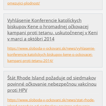
omezujici-plodnost/
Vyhlásenie Konferencie katolíckych
biskupov Kene o hromadnej očkovacej
kampani proti tetanu, uskutočnenej v Keni
v marci a októbri 2014
https://www.sloboda-v-ockovani.sk/news/vyhlasenie-
konferencie-katolickych-biskupov-kene-o-ockovacej-
kampani-proti-tetanu-2014/
Štát Rhode Island požaduje od siedmakov
povinné očkovanie nebezpečnou vakcínou
proti HPV
https://www.sloboda-v-ockovani.sk/news/stat-rhode-
island-pozaduje-od-siedmakov-povinne-ockovanie-