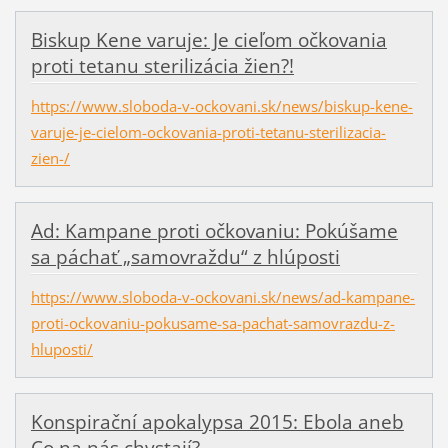
Biskup Kene varuje: Je cieľom očkovania
proti tetanu sterilizácia žien?!
https://www.sloboda-v-ockovani.sk/news/biskup-kene-
varuje-je-cielom-ockovania-proti-tetanu-sterilizacia-
zien-/
Ad: Kampane proti očkovaniu: Pokúšame
sa páchať „samovraždu“ z hlúposti
https://www.sloboda-v-ockovani.sk/news/ad-kampane-
proti-ockovaniu-pokusame-sa-pachat-samovrazdu-z-
hluposti/
Konspirační apokalypsa 2015: Ebola aneb