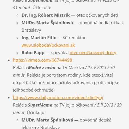
41 minút
. Účinkujú:
Dr. Ing. Róbert Mistrík
— otec očkovaných detí
MUDr. Marta Špániková
— obvodná pediatrička z
Bratislavy
Ing. Marián Fillo
— šéfredaktor
www.slobodaVo
ckovani.sk
Robo Papp
— spevák a
otec neočkovanej dcéry
https://vimeo.com/66744498
Relácia
Modré z neba
na TV Markíza
/ 15.V.2013 / 30
minút
. Relácia je portrétom rodiny, kde otec-živiteľ
utrpel ťažké nežiaduce účinky očkovania proti chrípke
(dlhodobé ochrnutie).
https://www.dailymotion.com/video/x6e4ybj
Relácia
SuperMama
na TV Joj o očkovaní
/ 5.II.2013 / 39
minút
. Účinkujú:
MUDr. Marta Špániková
— obvodná detská
lekárka z Bratislavy