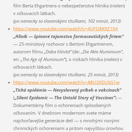
film Berta Ehgartnera o nebezpečenstve hliníka (nielen)
v očkovacích látkach.
(po nemecky so slovenskými titulkami, 102 minút, 2013)
https://www.youtube.com/watch?v=4UFO8K9Z104
„Hliník — špinavé tajomstvo farmaceutických firiem“
— 25-minútový rozhovor s Bertom Ehgartnerom,
autorom filmu
„Doba hlinitá“
(de:
„Die Akte Aluminium“
,
en:
„The Age of Aluminum“
), o rizikách hliníka (nielen) v
očkovacích látkach.
(po nemecky so slovenskými titulkami, 25 minút, 2013)
https://www.youtube.com/watch?v=A8U30DUSG1w
„Tichá epidémia — Nevyslovený príbeh o vakcínach“
(
„Silent Epidemic — The Untold Story of Vaccines“
) —
Dokumentárny film o ochoreniach spôsobených
očkovaním. V dnešnom modernom svete máme
najchorľavejšie generácie detí — s mnohými novými
chronických ochoreniami a pritom najvyššou úrovňou