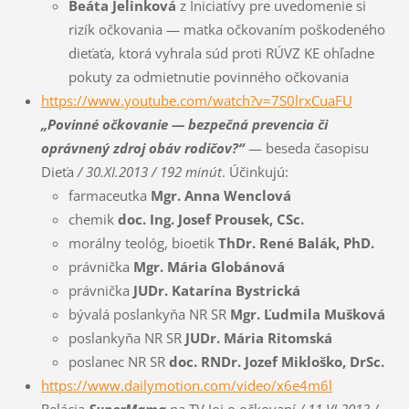
Beáta Jelinková
z Iniciatívy pre uvedomenie si
rizík očkovania — matka očkovaním poškodeného
dieťaťa, ktorá vyhrala súd proti RÚVZ KE ohľadne
pokuty za odmietnutie povinného očkovania
https://www.youtube.com/watch?v=7S0lrxCuaFU
„Povinné očkovanie — bezpečná prevencia či
oprávnený zdroj obáv rodičov?“
— beseda časopisu
Dieťa
/ 30.XI.2013 / 192 minút
. Účinkujú:
farmaceutka
Mgr. Anna Wenclová
chemik
doc. Ing. Josef Prousek, CSc.
morálny teológ, bioetik
ThDr. René Balák, PhD.
právnička
Mgr. Mária Globánová
právnička
JUDr. Katarína Bystrická
bývalá poslankyňa NR SR
Mgr. Ľudmila Mušková
poslankyňa NR SR
JUDr. Mária Ritomská
poslanec NR SR
doc. RNDr. Jozef Mikloško, DrSc.
https://www.dailymotion.com/video/x6e4m6l
Relácia
SuperMama
na TV Joj o očkovaní
/ 11.VI.2013 /