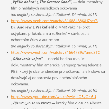
„Vyššie dobro“
(
„The Greater Good“
)
— dokumentárny
film o neblahých následkoch očkovania
(po anglicky so slovenskými titulkami, 84 minút, 2011)
https://www.veoh.com/watch/v81688488jXHZseYS
Dr. Andrew J. Wakefield
o MMR vakcíne (proti
osýpkam, príušniciam a ružienke) v súvislosti s
ochorením čriev a autizmom.
(po anglicky so slovenskými titulkami, 15 minút, 2011)
https://www.veoh.com/watch/v81664739xYamq3TC
„Očkovacia vojna“
— necelú hodinu trvajúci
dokumentárny film americkej verejnoprávnej televízie
PBS, ktorý je síce tendenčne pro-očkovací, ale k slovu sa
dostávajú aj odporcovia povinného/plošného
očkovania.
(po anglicky so slovenskými titulkami, 56 minút, 2010)
https://www.youtube.com/watch?v=MJhO5yOr-6U
„Žijem“
(
„Io sono vivo“
)
— krátky film o osude Alberta