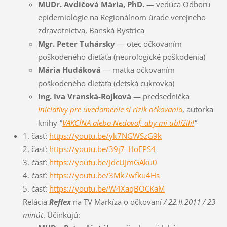
MUDr. Avdičová Mária, PhD.
— vedúca Odboru
epidemiológie na Regionálnom úrade verejného
zdravotníctva, Banská Bystrica
Mgr. Peter Tuhársky
— otec očkovaním
poškodeného dieťaťa (neurologické poškodenia)
Mária Hudáková
— matka očkovaním
poškodeného dieťaťa (detská cukrovka)
Ing. Iva Vranská-Rojková
— predsedníčka
Iniciatívy pre uvedomenie si rizík očkovania
, autorka
knihy
"
VAKCÍNA alebo Nedovoľ, aby mi ublížili!
"
1. časť:
https://youtu.be/yk7NGWSzG9k
2. časť:
https://youtu.be/39j7_HoEPS4
3. časť:
https://youtu.be/JdcUJmGAku0
4. časť:
https://youtu.be/3Mk7wfku4Hs
5. časť:
https://youtu.be/W4XaqBOCKaM
Relácia
Reflex
na TV Markíza o očkovaní
/ 22.II.2011 / 23
minút
. Účinkujú: