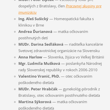
dospelých z Bratislavy, člen
Pracovnej skupiny pre
imunizáciu
Ing. Aleš Sušický
— Homeopatická fakulta s
klinikou v Brne
Andrea Ďurianová
— matka očkovaním
postihnutých detí
MUDr. Darina Sedláková
— riaditeľka kancelárie
Svetovej zdravotníckej organizácie na Slovensku
Anna Harlow
— Slovenka, žijúca vo Veľkej Británii
Mgr. Ľudmila Mušková
— poslankyňa Národnej
rady Slovenskej republiky v rokoch 2006-2010
Valentino Vranić, PhD.
— otec očkovaním
poškodeného dieťaťa
MUDr. Peter Hrabčák
— gynekológ-pôrodník z
Bratislavy, otec očkovaním postihnutého dieťaťa
Martina Sýkorová
— matka očkovaním
poškodeného dieťaťa