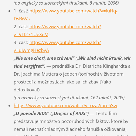
(po anglicky so slovenskými titulkami, 8 minút, 2006)
1. časť:
https://www.youtube.com/watch?v=IuHq-
DsB6Vs
2. časť:
https://www.youtube.com/watch?
v=VLI271Ue3eM
3. časť:
https://www.youtube.com/watch?
v=uIwmgHezbyA
„Nie sme chorí, sme trávení“
(
„Wir sind nicht krank, wir
sind vergiftet“
)
— prednáška Dr. Dietricha Klinghardta a
Dr. Joachima Muttera o jedoch (toxínoch) v životnom
prostredí a možnostiach, ako sa ich zbaviť (ako
detoxikovať)
(po nemecky so slovenskými titulkami, 162 minút, 2005)
https://www.youtube.com/watch?v=oza2ion-6Sw
„O pôvode AIDS“
(
„Origins of AIDS“
)
— Tento film
predstavuje množstvo pozoruhodných faktov, ktoré by
nemali nechať chladným žiadneho fanúška očkovania,