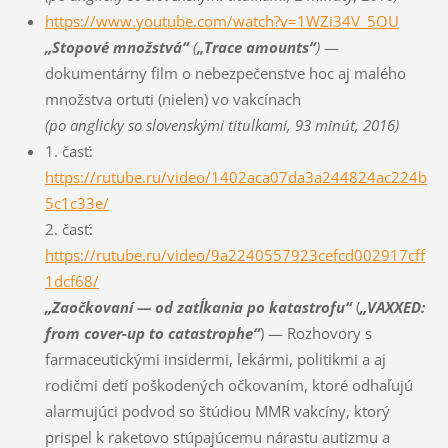
https://www.youtube.com/watch?v=1WZi34V_5OU
„Stopové množstvá“
(
„Trace amounts“
)
—
dokumentárny film o nebezpečenstve hoc aj malého
množstva ortuti (nielen) vo vakcínach
(po anglicky so slovenskými titulkami, 93 minút, 2016)
1. časť:
https://rutube.ru/video/1402aca07da3a244824ac224b
5c1c33e/
2. časť:
https://rutube.ru/video/9a2240557923cefcd002917cff
1dcf68/
„Zaočkovaní — od zatĺkania po katastrofu“
(
„VAXXED:
from cover-up to catastrophe“
) — Rozhovory s
farmaceutickými insidermi, lekármi, politikmi a aj
rodičmi detí poškodených očkovaním, ktoré odhaľujú
alarmujúci podvod so štúdiou MMR vakcíny, ktorý
prispel k raketovo stúpajúcemu nárastu autizmu a