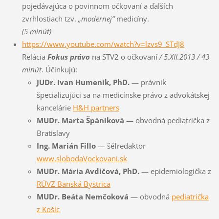
pojedávajúca o povinnom očkovaní a ďalších
zvrhlostiach tzv.
„modernej“
medicíny.
(5 minút)
https://www.youtube.com/watch?v=lzvs9_STdJ8
Relácia
Fokus právo
na STV2 o očkovaní
/ 5.XII.2013 / 43
minút
. Účinkujú:
JUDr. Ivan Humeník, PhD.
— právnik
špecializujúci sa na medicínske právo z advokátskej
kancelárie
H&H partners
MUDr. Marta Špániková
— obvodná pediatrička z
Bratislavy
Ing. Marián Fillo
— šéfredaktor
www.slobodaVo
ckovani.sk
MUDr. Mária Avdičová, PhD.
— epidemiologička z
RÚVZ Banská Bystrica
MUDr. Beáta Nemčoková
— obvodná
pediatrička
z Košíc