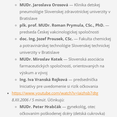
MUDr. Jaroslava Orosová
— Klinika detskej
pneumológie Slovenskej zdravotníckej univerzity v
Bratislave
plk. prof. MUDr. Roman Prymula, CSc., PhD.
—
predseda Českej vakcinologickej spoločnosti
doc. Ing. Jozef Prousek, CSc.
— Fakulta chemickej
a potravinárskej technológie Slovenskej technickej
univerzity v Bratislave
MUDr. Miroslav Kotek
— Slovenská asociácia
farmaceutických spoločností, orientovaných na
výskum a vývoj
Ing. Iva Vranská Rojková
— predsedníčka
Iniciatívy pre uvedomenie si rizík očkovania
https://www.youtube.com/watch?v=Iaizhsb7dtg
8.XII.2006 / 5 minút
. Účinkujú:
MUDr. Peter Hrabčák
— gynekológ, otec
očkovaním poškodenej dcéry (detská cukrovka)