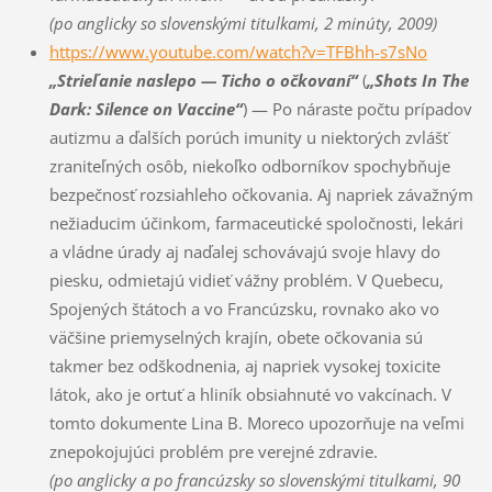
(po anglicky so slovenskými titulkami, 2 minúty, 2009)
https://www.youtube.com/watch?v=TFBhh-s7sNo
„Strieľanie naslepo — Ticho o očkovaní“
(
„
Shots In The
Dark: Silence on Vaccine
“
) — Po náraste počtu prípadov
autizmu a ďalších porúch imunity u niektorých zvlášť
zraniteľných osôb, niekoľko odborníkov spochybňuje
bezpečnosť rozsiahleho očkovania. Aj napriek závažným
nežiaducim účinkom, farmaceutické spoločnosti, lekári
a vládne úrady aj naďalej schovávajú svoje hlavy do
piesku, odmietajú vidieť vážny problém. V Quebecu,
Spojených štátoch a vo Francúzsku, rovnako ako vo
väčšine priemyselných krajín, obete očkovania sú
takmer bez odškodnenia, aj napriek vysokej toxicite
látok, ako je ortuť a hliník obsiahnuté vo vakcínach. V
tomto dokumente Lina B. Moreco upozorňuje na veľmi
znepokojujúci problém pre verejné zdravie.
(po anglicky a po francúzsky so slovenskými titulkami, 90