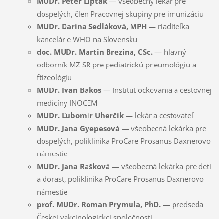
MUDr. Peter Lipták
— všeobecný lekár pre
dospelých, člen Pracovnej skupiny pre imunizáciu
MUDr. Darina Sedláková, MPH
— riaditeľka
kancelárie WHO na Slovensku
doc. MUDr. Martin Brezina, CSc.
— hlavný
odborník MZ SR pre pediatrickú pneumológiu a
ftizeológiu
MUDr. Ivan Bakoš
— Inštitút očkovania a cestovnej
medicíny INOCEM
MUDr. Ľubomír Uherčík
— lekár a cestovateľ
MUDr. Jana Gyepesová
— všeobecná lekárka pre
dospelých, poliklinika ProCare Prosanus Daxnerovo
námestie
MUDr. Jana Rašková
— všeobecná lekárka pre deti
a dorast, poliklinika ProCare Prosanus Daxnerovo
námestie
prof. MUDr. Roman Prymula, PhD.
— predseda
Českej vakcinologickej spoločnosti