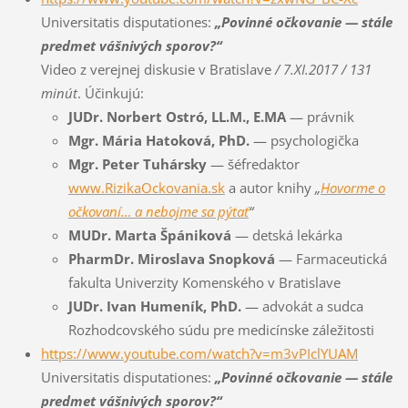
Universitatis disputationes:
„Povinné očkovanie — stále
predmet vášnivých sporov?“
Video z verejnej diskusie v Bratislave
/ 7.XI.2017 / 131
minút
. Účinkujú:
JUDr. Norbert Ostró, LL.M., E.MA
— právnik
Mgr. Mária Hatoková, PhD.
— psychologička
Mgr. Peter Tuhársky
— šéfredaktor
www.RizikaOckovania.sk
a autor knihy
„
Hovorme o
očkovaní… a nebojme sa pýtať
“
MUDr. Marta Špániková
— detská lekárka
PharmDr. Miroslava Snopková
— Farmaceutická
fakulta Univerzity Komenského v Bratislave
JUDr. Ivan Humeník, PhD.
— advokát a sudca
Rozhodcovského súdu pre medicínske záležitosti
https://www.youtube.com/watch?v=m3vPIclYUAM
Universitatis disputationes:
„Povinné očkovanie — stále
predmet vášnivých sporov?“