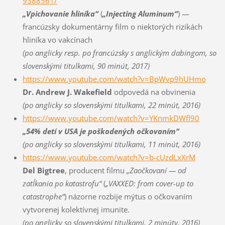
9388561/
„Vpichovanie hliníka“
(
„Injecting Aluminum“
) —
francúzsky dokumentárny film o niektorých rizikách
hliníka vo vakcínach
(po anglicky resp. po francúzsky s anglickým dabingom, so
slovenskými titulkami, 90 minút, 2017)
https://www.youtube.com/watch?v=BpWvp9hUHmo
Dr. Andrew J. Wakefield
odpovedá na obvinenia
(po anglicky so slovenskými titulkami, 22 minút, 2016)
https://www.youtube.com/watch?v=YKnmkDWfl90
„54% detí v USA je poškodených očkovaním“
(po anglicky so slovenskými titulkami, 11 minút, 2016)
https://www.youtube.com/watch?v=b-cUzdLxXrM
Del Bigtree
, producent filmu
„Zaočkovaní — od
zatĺkania po katastrofu“
(
„VAXXED: from cover-up to
catastrophe“
) názorne rozbije mýtus o očkovaním
vytvorenej kolektívnej imunite.
(po anglicky so slovenskými titulkami, 2 minúty, 2016)