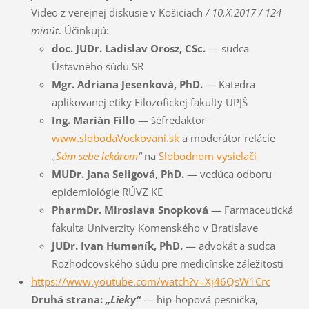
Video z verejnej diskusie v Košiciach
/ 10.X.2017 / 124
minút
. Účinkujú:
doc. JUDr. Ladislav Orosz, CSc.
— sudca
Ústavného súdu SR
Mgr. Adriana Jesenková, PhD.
— Katedra
aplikovanej etiky Filozofickej fakulty UPJŠ
Ing. Marián Fillo
— šéfredaktor
www.slobodaVockovani.sk
a moderátor relácie
„
Sám sebe lekárom
“
na
Slobodnom vysielači
MUDr. Jana Seligová, PhD.
— vedúca odboru
epidemiológie RÚVZ KE
PharmDr. Miroslava Snopková
— Farmaceutická
fakulta Univerzity Komenského v Bratislave
JUDr. Ivan Humeník, PhD.
— advokát a sudca
Rozhodcovského súdu pre medicínske záležitosti
https://www.youtube.com/watch?v=Xj46QsW1Crc
Druhá strana:
„Lieky“
— hip-hopová pesnička,