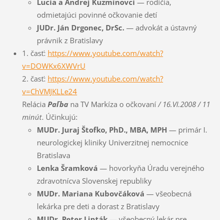
Lucia a Andrej Kuzminovci
— rodičia,
odmietajúci povinné očkovanie detí
JUDr. Ján Drgonec, DrSc.
— advokát a ústavný
právnik z Bratislavy
1. časť:
https://www.youtube.com/watch?
v=DOWKx6XWVrU
2. časť:
https://www.youtube.com/watch?
v=ChVMJKLLe24
Relácia
Paľba
na TV Markíza o očkovaní
/ 16.VI.2008 / 11
minút
. Účinkujú:
MUDr. Juraj Štofko, PhD., MBA, MPH
— primár I.
neurologickej kliniky Univerzitnej nemocnice
Bratislava
Lenka Šramková
— hovorkyňa Úradu verejného
zdravotnícva Slovenskej republiky
MUDr. Mariana Kubovčáková
— všeobecná
lekárka pre deti a dorast z Bratislavy
MUDr. Peter Lipták
— všeobecný lekár pre