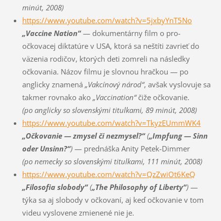
minút, 2008)
https://www.youtube.com/watch?v=5jxbyYnT5No
„Vaccine Nation“
— dokumentárny film o pro-
očkovacej diktatúre v USA, ktorá sa neštíti zavrieť do
väzenia rodičov, ktorých deti zomreli na následky
očkovania. Názov filmu je slovnou hračkou — po
anglicky znamená
„Vakcínový národ“
, avšak vyslovuje sa
takmer rovnako ako
„Vaccination“
čiže očkovanie.
(po anglicky so slovenskými titulkami, 89 minút, 2008)
https://www.youtube.com/watch?v=TkyzEUmmWK4
„Očkovanie — zmysel či nezmysel?“
(
„Impfung — Sinn
oder Unsinn?“
)
— prednáška Anity Petek-Dimmer
(po nemecky so slovenskými titulkami, 111 minút, 2008)
https://www.youtube.com/watch?v=QzZwiOt6KeQ
„Filosofia slobody“
(
„The Philosophy of Liberty“
)
—
týka sa aj slobody v očkovaní, aj keď očkovanie v tom
videu vyslovene zmienené nie je.