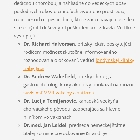
dedičnou chorobou, a nahliadne do vedeckých obáv
posledných rokov o činiteľoch životného prostredia,
napr. liekoch či pesticídoch, ktoré zanechávajú naše deti
s telesnými i duševnými poškodeniami zdravia. Vo filme
vystupujú:
Dr. Richard Halvorsen
, britský lekár, poskytujúci
rodičom možnosť skutočne informovaného
rozhodovania o očkovaní, vedúci
londýnskej kliniky
Baby Jabs
Dr. Andrew Wakefield
, britský chirurg a
gastroenterológ, ktorý ako prvý poukázal na možnú
súvislosť MMR vakcíny a autizmu
Dr. Lucija Tomljenovic
, kanadská vedkyňa
chorvátskeho pôvodu, zaoberajúca sa hlavne
hliníkom vo vakcínach
Dr.med. Jan Leidel
, predseda nemeckej štátnej
Stálej komisie pre očkovanie (STändige