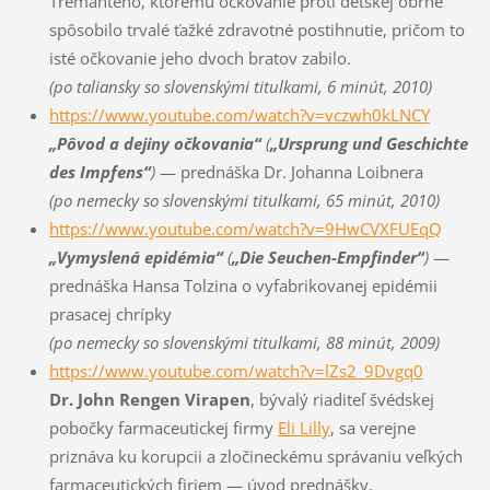
Tremanteho, ktorému očkovanie proti detskej obrne
spôsobilo trvalé ťažké zdravotné postihnutie, pričom to
isté očkovanie jeho dvoch bratov zabilo.
(po taliansky so slovenskými titulkami, 6 minút, 2010)
https://www.youtube.com/watch?v=vczwh0kLNCY
„Pôvod a dejiny očkovania“
(
„Ursprung und Geschichte
des Impfens“
)
— prednáška Dr. Johanna Loibnera
(po nemecky so slovenskými titulkami, 65 minút, 2010)
https://www.youtube.com/watch?v=9HwCVXFUEqQ
„Vymyslená epidémia“
(
„Die Seuchen-Empfinder“
)
—
prednáška Hansa Tolzina o vyfabrikovanej epidémii
prasacej chrípky
(po nemecky so slovenskými titulkami, 88 minút, 2009)
https://www.youtube.com/watch?v=lZs2_9Dvgq0
Dr. John Rengen Virapen
, bývalý riaditeľ švédskej
pobočky farmaceutickej firmy
Eli Lilly
, sa verejne
priznáva ku korupcii a zločineckému správaniu veľkých
farmaceutických firiem — úvod prednášky.