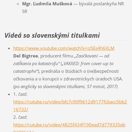
Mgr. Ľudmila Mušková
— bývalá poslankyňa NR
SR
Videá so slovenskými titulkami
https://www.youtube.com/watch?v=izSEs4h6XLM
Del Bigtree
, producent filmu
„Zaočkovaní — od
zatĺkania po katastrofu“
(
„VAXXED: from cover-up to
catastrophe“
), prednáša o štúdiách o (ne)bezpečnosti
očkovania a o korupcii v zdravotníckych úradoch USA.
(po anglicky so slovenskými titulkami, 57 minút, 2017)
1. časť:
https://rutube.ru/video/bfc7c90f9612d9177fcbacc5bb2
16732/
2. časť:
https://rutube.ru/video/4825f434f190ead7d779335eb