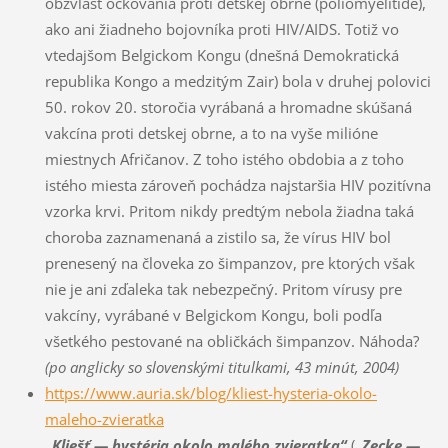
obzvlášť očkovania proti detskej obrne (poliomyelitíde),
ako ani žiadneho bojovníka proti HIV/AIDS. Totiž vo
vtedajšom Belgickom Kongu (dnešná Demokratická
republika Kongo a medzitým Zair) bola v druhej polovici
50. rokov 20. storočia vyrábaná a hromadne skúšaná
vakcína proti detskej obrne, a to na vyše milióne
miestnych Afričanov. Z toho istého obdobia a z toho
istého miesta zároveň pochádza najstaršia HIV pozitívna
vzorka krvi. Pritom nikdy predtým nebola žiadna taká
choroba zaznamenaná a zistilo sa, že vírus HIV bol
prenesený na človeka zo šimpanzov, pre ktorých však
nie je ani zďaleka tak nebezpečný. Pritom vírusy pre
vakcíny, vyrábané v Belgickom Kongu, boli podľa
všetkého pestované na obličkách šimpanzov. Náhoda?
(po anglicky so slovenskými titulkami, 43 minút, 2004)
https://www.auria.sk/blog/kliest-hysteria-okolo-
maleho-zvieratka
„Kliešť — hystéria okolo malého zvieratka“
(
„Zecke —