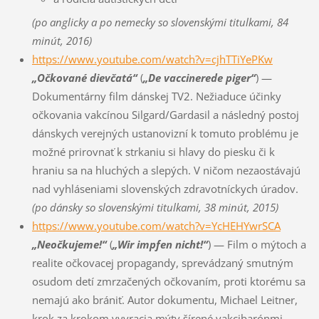
(po anglicky a po nemecky so slovenskými titulkami, 84
minút, 2016)
https://www.youtube.com/watch?v=cjhTTiYePKw
„Očkované dievčatá“
(
„De vaccinerede piger“
) —
Dokumentárny film dánskej TV2. Nežiaduce účinky
očkovania vakcínou Silgard/Gardasil a následný postoj
dánskych verejných ustanovizní k tomuto problému je
možné prirovnať k strkaniu si hlavy do piesku či k
hraniu sa na hluchých a slepých. V ničom nezaostávajú
nad vyhláseniami slovenských zdravotníckych úradov.
(po dánsky so slovenskými titulkami, 38 minút, 2015)
https://www.youtube.com/watch?v=YcHEHYwrSCA
„Neočkujeme!“
(
„Wir impfen nicht!“
) — Film o mýtoch a
realite očkovacej propagandy, sprevádzaný smutným
osudom detí zmrzačených očkovaním, proti ktorému sa
nemajú ako brániť. Autor dokumentu, Michael Leitner,
krok za krokom vyvracia mýty šírené vakcibarónmi.