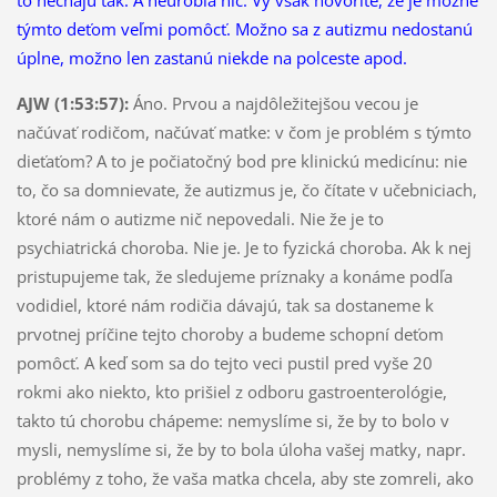
týmto deťom veľmi pomôcť. Možno sa z autizmu nedostanú
úplne, možno len zastanú niekde na polceste apod.
AJW (1:53:57):
Áno. Prvou a najdôležitejšou vecou je
načúvať rodičom, načúvať matke: v čom je problém s týmto
dieťaťom? A to je počiatočný bod pre klinickú medicínu: nie
to, čo sa domnievate, že autizmus je, čo čítate v učebniciach,
ktoré nám o autizme nič nepovedali. Nie že je to
psychiatrická choroba. Nie je. Je to fyzická choroba. Ak k nej
pristupujeme tak, že sledujeme príznaky a konáme podľa
vodidiel, ktoré nám rodičia dávajú, tak sa dostaneme k
prvotnej príčine tejto choroby a budeme schopní deťom
pomôcť. A keď som sa do tejto veci pustil pred vyše 20
rokmi ako niekto, kto prišiel z odboru gastroenterológie,
takto tú chorobu chápeme: nemyslíme si, že by to bolo v
mysli, nemyslíme si, že by to bola úloha vašej matky, napr.
problémy z toho, že vaša matka chcela, aby ste zomreli, ako