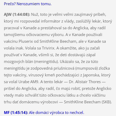
Prečo? Nerozumiem tomu.
AJW (1:44:08):
Nuž, toto je veľmi veľmi zaujímavý príbeh,
ktorý mi rozpovedal informátor z vlády, zaslúžilý lekár, ktorý
pracoval v Kanade a presťahoval sa do Anglicka, aby radil
tamojšiemu očkovaciemu výboru. A v Kanade používali
vakcínu Pluserix od SmithKline Beecham, ale v Kanade sa
volala inak. Volala sa Trivirix. A okamžite, ako ju začali
používať v Kanade, všimli si, že deti dostávajú zápal
mozgových blán (meningitídu). Ukázalo sa, že za túto
meningitídu je zodpovedná príušnicová (mumpsová) zložka
tejto vakcíny, vírusový kmeň pochádzajúci z Japonska, ktorý
sa volal Urabe AM9. A tento lekár — Dr. Alistair Thores —
prišiel do Anglicka, aby radil, čo majú robiť, pretože Anglicko
vtedy malo schváliť túto očkovaciu látku a chcelo väčšinu
trhu dať domácemu výrobcovi — SmithKline Beecham (SKB).
MF (1:45:14):
Ale domáci výrobca to nechcel.