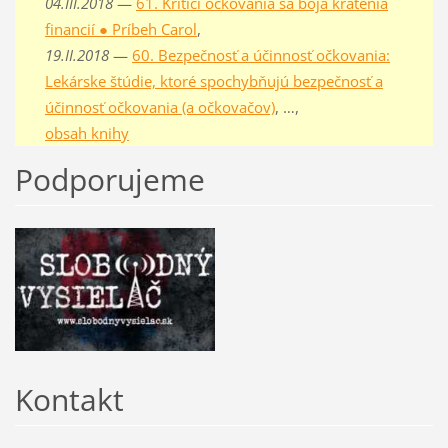
04.III.2018
—
61. Kritici očkovania sa boja krátenia
financií ● Príbeh Carol
,
19.II.2018
—
60. Bezpečnosť a účinnosť očkovania:
Lekárske štúdie, ktoré spochybňujú bezpečnosť a
účinnosť očkovania (a očkovačov)
, …,
obsah knihy
Podporujeme
Kontakt