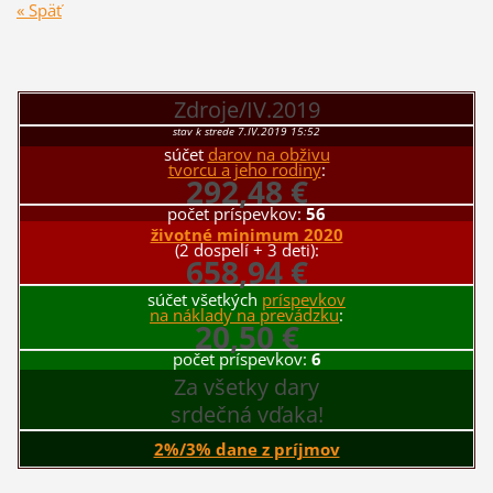
« Späť
Zdroje/IV.2019
stav k strede 7.IV.2019 15:52
súčet
darov na obživu
tvorcu a jeho rodiny
:
292,48 €
počet príspevkov:
56
životné minimum 2020
(2 dospelí + 3 deti):
658,94 €
súčet všetkých
príspevkov
na náklady na prevádzku
:
20,50 €
počet príspevkov:
6
Za všetky dary
srdečná vďaka!
2%/3% dane z príjmov