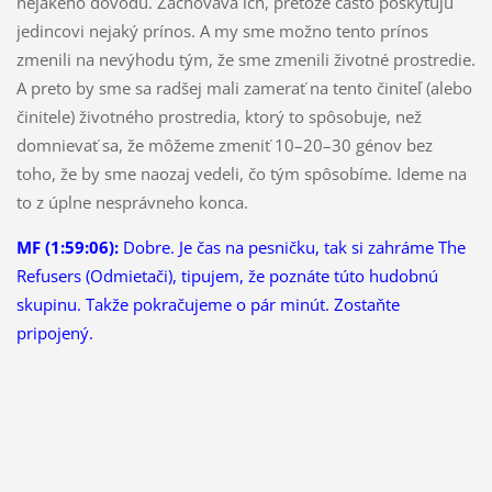
nejakého dôvodu. Zachováva ich, pretože často poskytujú
jedincovi nejaký prínos. A my sme možno tento prínos
zmenili na nevýhodu tým, že sme zmenili životné prostredie.
A preto by sme sa radšej mali zamerať na tento činiteľ (alebo
činitele) životného prostredia, ktorý to spôsobuje, než
domnievať sa, že môžeme zmeniť 10–20–30 génov bez
toho, že by sme naozaj vedeli, čo tým spôsobíme. Ideme na
to z úplne nesprávneho konca.
MF (1:59:06):
Dobre. Je čas na pesničku, tak si zahráme The
Refusers (Odmietači), tipujem, že poznáte túto hudobnú
skupinu. Takže pokračujeme o pár minút. Zostaňte
pripojený.