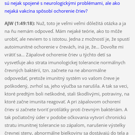
sú nejak spojené s neurologickými problémami, ale ako
nejaká vakcína spôsobí ochorenie čriev?
AJW (1:49:18):
Nuž, toto je veľmi veľmi dôležitá otázka a ja
na ňu nemám odpoveď. Mám nejaké teórie, ako to môže
urobiť, ale neviem to s istotou. Jedna z možností je, že spustí
autoimunitné ochorenie v črevách, iná je, že… Dovoľte mi
vrátiť sa… Zápalové ochorenie čriev u týchto detí sa
vysvetľuje ako strata imunologickej tolerancie normálnych
črevných baktérií, tzn. začnete na ne abnormálne
odpovedať, pretože imunitný systém vo vašom čreve je
poškodený, zvrhol sa, jeho výučba sa narušila. A tak sa veci,
ktoré predtým boli neškodné, stali škodlivými, potraviny, na
ktoré začne imunita reagovať. A pri zápalovom ochorení
čriev si začnete tvoriť protilátky proti črevným baktériám. A
tak počiatočný úder v podobe očkovania vytvorí chronickú
stratu imunitnej tolerancie so zápalom, narušenie výstelky
črevnej steny, abnormálne bielkoviny sa dostávajú do tela a