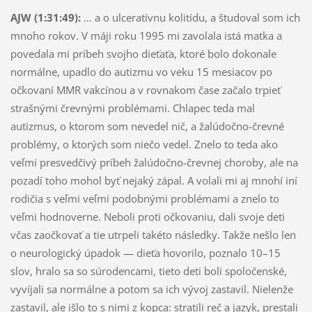
AJW (1:31:49):
… a o ulceratívnu kolitídu, a študoval som ich
mnoho rokov. V máji roku 1995 mi zavolala istá matka a
povedala mi príbeh svojho dieťaťa, ktoré bolo dokonale
normálne, upadlo do autizmu vo veku 15 mesiacov po
očkovaní MMR vakcínou a v rovnakom čase začalo trpieť
strašnými črevnými problémami. Chlapec teda mal
autizmus, o ktorom som nevedel nič, a žalúdočno-črevné
problémy, o ktorých som niečo vedel. Znelo to teda ako
veľmi presvedčivý príbeh žalúdočno-črevnej choroby, ale na
pozadí toho mohol byť nejaký zápal. A volali mi aj mnohí iní
rodičia s veľmi veľmi podobnými problémami a znelo to
veľmi hodnoverne. Neboli proti očkovaniu, dali svoje deti
včas zaočkovať a tie utrpeli takéto následky. Takže nešlo len
o neurologický úpadok — dieťa hovorilo, poznalo 10–15
slov, hralo sa so súrodencami, tieto deti boli spoločenské,
vyvíjali sa normálne a potom sa ich vývoj zastavil. Nielenže
zastavil, ale išlo to s nimi z kopca: stratili reč a jazyk, prestali