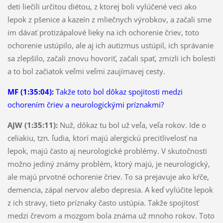
deti liečili určitou diétou, z ktorej boli vylúčené veci ako
lepok z pšenice a kazeín z mliečnych výrobkov, a začali sme
im dávať protizápalové lieky na ich ochorenie čriev, toto
ochorenie ustúpilo, ale aj ich autizmus ustúpil, ich správanie
sa zlepšilo, začali znovu hovoriť, začali spať, zmizli ich bolesti
a to bol začiatok veľmi veľmi zaujímavej cesty.
MF (1:35:04):
Takže toto bol dôkaz spojitosti medzi
ochorením čriev a neurologickými príznakmi?
AJW (1:35:11):
Nuž, dôkaz tu bol už veľa, veľa rokov. Ide o
celiakiu, tzn. ľudia, ktorí majú alergickú precitlivelosť na
lepok, majú často aj neurologické problémy. V skutočnosti
možno jediný známy problém, ktorý majú, je neurologický,
ale majú prvotné ochorenie čriev. To sa prejavuje ako kŕče,
demencia, zápal nervov alebo depresia. A keď vylúčite lepok
z ich stravy, tieto príznaky často ustúpia. Takže spojitosť
medzi črevom a mozgom bola známa už mnoho rokov. Toto