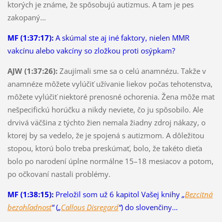
ktorých je známe, že spôsobujú autizmus. A tam je pes
zakopaný…
MF (1:37:17):
A skúmal ste aj iné faktory, nielen MMR
vakcínu alebo vakcíny so zložkou proti osýpkam?
AJW (1:37:26):
Zaujímali sme sa o celú anamnézu. Takže v
anamnéze môžete vylúčiť užívanie liekov počas tehotenstva,
môžete vylúčiť niektoré prenosné ochorenia. Žena môže mať
nešpecifickú horúčku a nikdy neviete, čo ju spôsobilo. Ale
drvivá väčšina z týchto žien nemala žiadny zdroj nákazy, o
ktorej by sa vedelo, že je spojená s autizmom. A dôležitou
stopou, ktorú bolo treba preskúmať, bolo, že takéto dieťa
bolo po narodení úplne normálne 15–18 mesiacov a potom,
po očkovaní nastali problémy.
MF (1:38:15):
Preložil som už 6 kapitol Vašej knihy
„
Bezcitná
bezohľadnosť
“
(
„
Callous Disregard
“
) do slovenčiny…