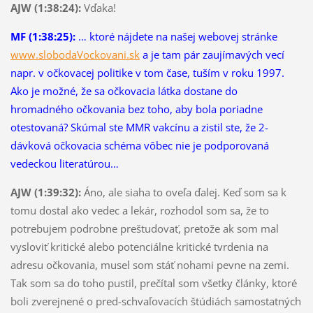
AJW (1:38:24):
Vďaka!
MF (1:38:25):
… ktoré nájdete na našej webovej stránke
www.slobodaVockovani.sk
a je tam pár zaujímavých vecí
napr. v očkovacej politike v tom čase, tuším v roku 1997.
Ako je možné, že sa očkovacia látka dostane do
hromadného očkovania bez toho, aby bola poriadne
otestovaná? Skúmal ste MMR vakcínu a zistil ste, že 2-
dávková očkovacia schéma vôbec nie je podporovaná
vedeckou literatúrou…
AJW (1:39:32):
Áno, ale siaha to oveľa ďalej. Keď som sa k
tomu dostal ako vedec a lekár, rozhodol som sa, že to
potrebujem podrobne preštudovať, pretože ak som mal
vysloviť kritické alebo potenciálne kritické tvrdenia na
adresu očkovania, musel som stáť nohami pevne na zemi.
Tak som sa do toho pustil, prečítal som všetky články, ktoré
boli zverejnené o pred-schvaľovacích štúdiách samostatných