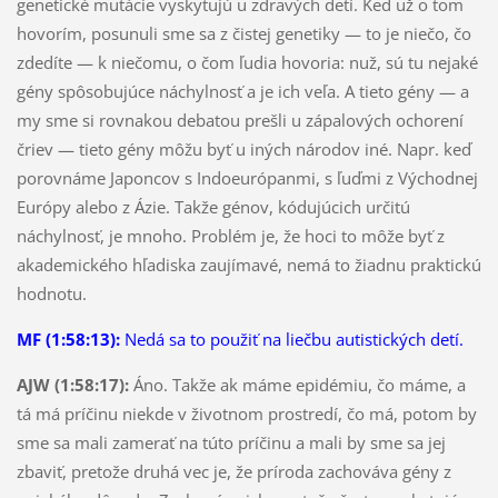
genetické mutácie vyskytujú u zdravých detí. Keď už o tom
hovorím, posunuli sme sa z čistej genetiky — to je niečo, čo
zdedíte — k niečomu, o čom ľudia hovoria: nuž, sú tu nejaké
gény spôsobujúce náchylnosť a je ich veľa. A tieto gény — a
my sme si rovnakou debatou prešli u zápalových ochorení
čriev — tieto gény môžu byť u iných národov iné. Napr. keď
porovnáme Japoncov s Indoeurópanmi, s ľuďmi z Východnej
Európy alebo z Ázie. Takže génov, kódujúcich určitú
náchylnosť, je mnoho. Problém je, že hoci to môže byť z
akademického hľadiska zaujímavé, nemá to žiadnu praktickú
hodnotu.
MF (1:58:13):
Nedá sa to použiť na liečbu autistických detí.
AJW (1:58:17):
Áno. Takže ak máme epidémiu, čo máme, a
tá má príčinu niekde v životnom prostredí, čo má, potom by
sme sa mali zamerať na túto príčinu a mali by sme sa jej
zbaviť, pretože druhá vec je, že príroda zachováva gény z