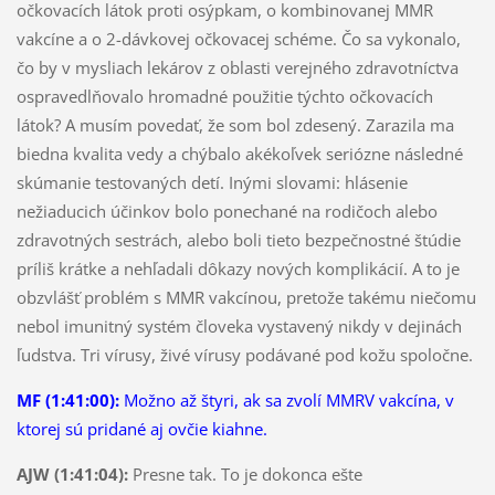
očkovacích látok proti osýpkam, o kombinovanej MMR
vakcíne a o 2-dávkovej očkovacej schéme. Čo sa vykonalo,
čo by v mysliach lekárov z oblasti verejného zdravotníctva
ospravedlňovalo hromadné použitie týchto očkovacích
látok? A musím povedať, že som bol zdesený. Zarazila ma
biedna kvalita vedy a chýbalo akékoľvek seriózne následné
skúmanie testovaných detí. Inými slovami: hlásenie
nežiaducich účinkov bolo ponechané na rodičoch alebo
zdravotných sestrách, alebo boli tieto bezpečnostné štúdie
príliš krátke a nehľadali dôkazy nových komplikácií. A to je
obzvlášť problém s MMR vakcínou, pretože takému niečomu
nebol imunitný systém človeka vystavený nikdy v dejinách
ľudstva. Tri vírusy, živé vírusy podávané pod kožu spoločne.
MF (1:41:00):
Možno až štyri, ak sa zvolí MMRV vakcína, v
ktorej sú pridané aj ovčie kiahne.
AJW (1:41:04):
Presne tak. To je dokonca ešte