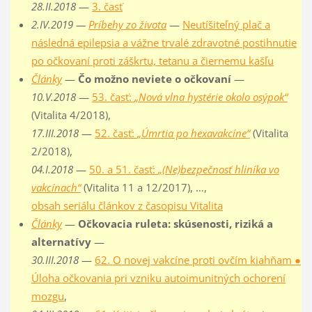
28.II.2018
—
3. časť
2.IV.2019 —
Príbehy zo života
—
Neutíšiteľný plač a
následná epilepsia a vážne trvalé zdravotné postihnutie
po očkovaní proti záškrtu, tetanu a čiernemu kašľu
Články
—
Čo možno neviete o očkovaní
—
10.V.2018
—
53. časť:
„Nová vlna hystérie okolo osýpok“
(Vitalita 4/2018),
17.III.2018
—
52. časť:
„Úmrtia po hexavakcíne“
(Vitalita
2/2018),
04.I.2018
—
50. a 51. časť:
„(Ne)bezpečnosť hliníka vo
vakcínach“
(Vitalita 11 a 12/2017), …,
obsah seriálu článkov z časopisu Vitalita
Články
—
Očkovacia ruleta: skúsenosti, riziká a
alternatívy
—
30.III.2018
—
62. O novej vakcíne proti ovčím kiahňam ●
Úloha očkovania pri vzniku autoimunitných ochorení
mozgu
,