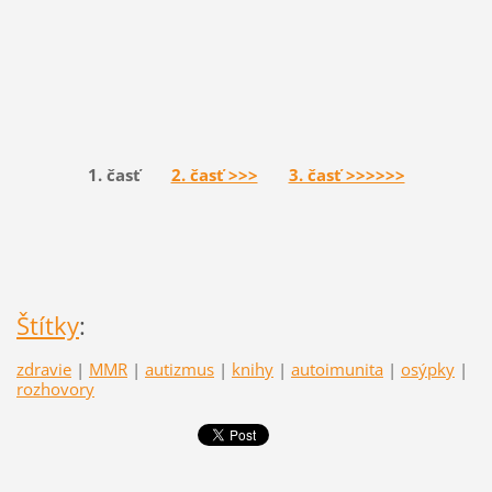
1. časť
2. časť >>>
3. časť >>>>>>
Štítky
:
zdravie
|
MMR
|
autizmus
|
knihy
|
autoimunita
|
osýpky
|
rozhovory