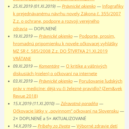
25.XI.2019 (01.XI.2019) —
Právnické okienko
—
Infografiky
k prejednávanému návrhu novely Zákona č. 355/2007
Z.z. o ochrane, podpore a rozvoji verejného
zdravia
— DOPLNENÉ
19.XI.2019 —
Právnické okienko
—
Podporte, prosím,
hromadnú pripomienku k novele očkovacej vyhlášky
MZ SR č. 585/2008 Z.z. DO ŠTVRTKA 21.XI.2019
VRÁTANE
09.XI.2019 —
Komentáre
—
O kritike a vášnivých
diskusiách (nielen) o očkovaní na internete
03.XI.2019 —
Právnické okienko
—
Porušovanie ľudských
práv v medicíne: déjà vu či železné pravidlo? (Zem&vek
Revue 2018)
15.X.2019 (11.XI.2010) —
Zdravotná poradňa
—
Očkovacie látky v „povinnom“ očkovaní na Slovensku
—
2× DOPLNENÉ a 5× AKTUALIZOVANÉ
14.X.2019 —
Príbehy zo života
—
Výborné zdravie detí