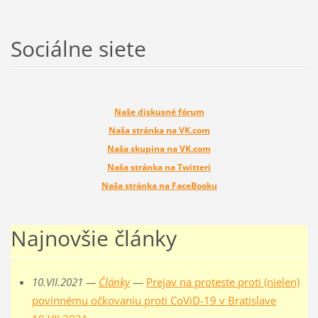
Sociálne siete
Naše diskusné fórum
Naša stránka na VK.com
Naša skupina na VK.com
Naša stránka na Twitteri
Naša stránka na FaceBooku
Najnovšie články
10.VII.2021 —
Články
—
Prejav na proteste proti (nielen)
povinnému očkovaniu proti CoViD-19 v Bratislave