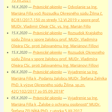
10.VII.2021
16.X.2020 —
Právnické okienko
—
Odvolanie sa Ing.
Mariána Filla voči Rozsudku Okresného súdu Žilina č.
8C/81/2017-150 zo stredy 12.VI.2019 v spore prof.
MUDr. Vladimír Oleár CSc. vs. Ing. Marián Fillo
15.X.2020 —
Právnické okienko
—
Rozsudok Krajského
súdu Žilina v spore žalobcu prof. MUDr. Vladimíra
Oleára CSc. proti žalovanému Ing. Mariánovi Fillovi
15.X.2020 —
Právnické okienko
—
Rozsudok Okresného
súdu Žilina v spore žalobcu prof. MUDr. Vladimíra
Oleára CSc. proti žalovanému Ing. Mariánovi Fillovi
06.X.2020 —
Právnické okienko
—
Vyjadrenie sa Ing.
Mariána Filla k „Podaniu žalobcu MUDr. Štefana Zelníka
PhD. k výzve Okresného súdu Žilina, sp.zn.
42C/102/2017 zo 05.09.2018“
05.X.2020 —
Právnické okienko
—
Vyjadrenie sa Ing.
Mariána Filla k „Žalobe o ochranu osobnosti“ MUDr.
Štefana ZELNÍKA PhD. z utorka 5.XII.2017