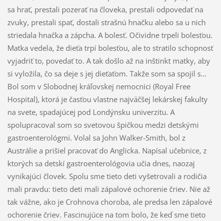
sa hrať, prestali pozerať na človeka, prestali odpovedať na
zvuky, prestali spať, dostali strašnú hnačku alebo sa u nich
striedala hnačka a zápcha. A bolesť. Očividne trpeli bolesťou.
Matka vedela, že dieťa trpí bolesťou, ale to stratilo schopnosť
vyjadriť to, povedať to. A tak došlo až na inštinkt matky, aby
si vyložila, čo sa deje s jej dieťaťom. Takže som sa spojil s…
Bol som v Slobodnej kráľovskej nemocnici (Royal Free
Hospital), ktorá je časťou vlastne najväčšej lekárskej fakulty
na svete, spadajúcej pod Londýnsku univerzitu. A
spolupracoval som so svetovou špičkou medzi detskými
gastroenterológmi. Volal sa John Walker-Smith, bol z
Austrálie a prišiel pracovať do Anglicka. Napísal učebnice, z
ktorých sa detskí gastroenterológovia učia dnes, naozaj
vynikajúci človek. Spolu sme tieto deti vyšetrovali a rodičia
mali pravdu: tieto deti mali zápalové ochorenie čriev. Nie až
tak vážne, ako je Crohnova choroba, ale predsa len zápalové
ochorenie čriev. Fascinujúce na tom bolo, že keď sme tieto