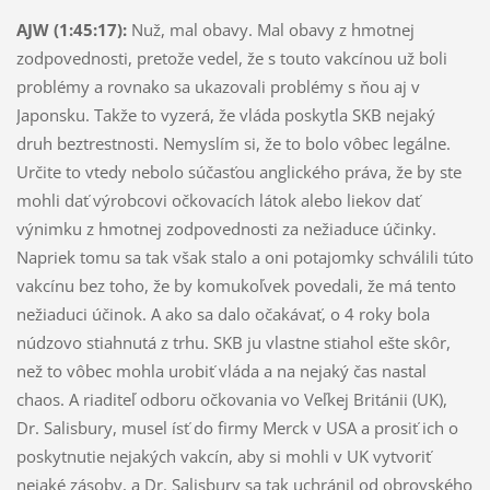
AJW (1:45:17):
Nuž, mal obavy. Mal obavy z hmotnej
zodpovednosti, pretože vedel, že s touto vakcínou už boli
problémy a rovnako sa ukazovali problémy s ňou aj v
Japonsku. Takže to vyzerá, že vláda poskytla SKB nejaký
druh beztrestnosti. Nemyslím si, že to bolo vôbec legálne.
Určite to vtedy nebolo súčasťou anglického práva, že by ste
mohli dať výrobcovi očkovacích látok alebo liekov dať
výnimku z hmotnej zodpovednosti za nežiaduce účinky.
Napriek tomu sa tak však stalo a oni potajomky schválili túto
vakcínu bez toho, že by komukoľvek povedali, že má tento
nežiaduci účinok. A ako sa dalo očakávať, o 4 roky bola
núdzovo stiahnutá z trhu. SKB ju vlastne stiahol ešte skôr,
než to vôbec mohla urobiť vláda a na nejaký čas nastal
chaos. A riaditeľ odboru očkovania vo Veľkej Británii (UK),
Dr. Salisbury, musel ísť do firmy Merck v USA a prosiť ich o
poskytnutie nejakých vakcín, aby si mohli v UK vytvoriť
nejaké zásoby, a Dr. Salisbury sa tak uchránil od obrovského