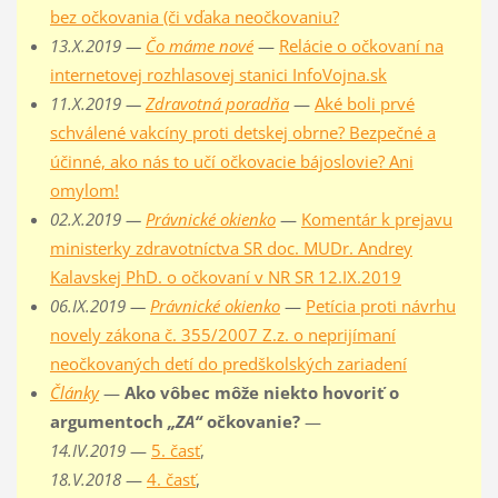
bez očkovania (či vďaka neočkovaniu?
13.X.2019 —
Čo máme nové
—
Relácie o očkovaní na
internetovej rozhlasovej stanici InfoVojna.sk
11.X.2019 —
Zdravotná poradňa
—
Aké boli prvé
schválené vakcíny proti detskej obrne? Bezpečné a
účinné, ako nás to učí očkovacie bájoslovie? Ani
omylom!
02.X.2019 —
Právnické okienko
—
Komentár k prejavu
ministerky zdravotníctva SR doc. MUDr. Andrey
Kalavskej PhD. o očkovaní v NR SR 12.IX.2019
06.IX.2019 —
Právnické okienko
—
Petícia proti návrhu
novely zákona č. 355/2007 Z.z. o neprijímaní
neočkovaných detí do predškolských zariadení
Články
—
Ako vôbec môže niekto hovoriť o
argumentoch
„ZA“
očkovanie?
—
14.IV.2019
—
5. časť
,
18.V.2018
—
4. časť
,