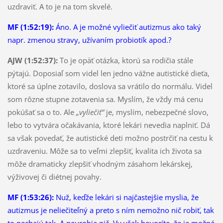
uzdraviť. A to je na tom skvelé.
MF (1:52:19):
Áno. A je možné vyliečiť autizmus ako taký
napr. zmenou stravy, užívaním probiotík apod.?
AJW (1:52:37):
To je opäť otázka, ktorú sa rodičia stále
pýtajú. Doposiaľ som videl len jedno vážne autistické dieťa,
ktoré sa úplne zotavilo, doslova sa vrátilo do normálu. Videl
som rôzne stupne zotavenia sa. Myslím, že vždy má cenu
pokúšať sa o to. Ale
„vyliečiť“
je, myslím, nebezpečné slovo,
lebo to vytvára očakávania, ktoré lekári nevedia naplniť. Dá
sa však povedať, že autistické deti možno postrčiť na cestu k
uzdraveniu. Môže sa to veľmi zlepšiť, kvalita ich života sa
môže dramaticky zlepšiť vhodným zásahom lekárskej,
výživovej či diétnej povahy.
MF (1:53:26):
Nuž, keďže lekári si najčastejšie myslia, že
autizmus je neliečiteľný a preto s ním nemožno nič robiť, tak
to nechajú tak. A neurobia nič. Vy však hovoríte, že je možné