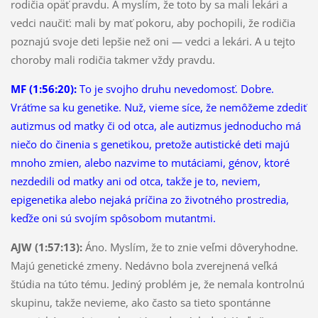
rodičia opäť pravdu. A myslím, že toto by sa mali lekári a
vedci naučiť: mali by mať pokoru, aby pochopili, že rodičia
poznajú svoje deti lepšie než oni — vedci a lekári. A u tejto
choroby mali rodičia takmer vždy pravdu.
MF (1:56:20):
To je svojho druhu nevedomosť. Dobre.
Vráťme sa ku genetike. Nuž, vieme síce, že nemôžeme zdediť
autizmus od matky či od otca, ale autizmus jednoducho má
niečo do činenia s genetikou, pretože autistické deti majú
mnoho zmien, alebo nazvime to mutáciami, génov, ktoré
nezdedili od matky ani od otca, takže je to, neviem,
epigenetika alebo nejaká príčina zo životného prostredia,
keďže oni sú svojím spôsobom mutantmi.
AJW (1:57:13):
Áno. Myslím, že to znie veľmi dôveryhodne.
Majú genetické zmeny. Nedávno bola zverejnená veľká
štúdia na túto tému. Jediný problém je, že nemala kontrolnú
skupinu, takže nevieme, ako často sa tieto spontánne