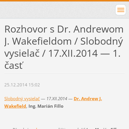
Rozhovor s Dr. Andrewom
J. Wakefieldom / Slobodný
vysielač / 17.XII.2014 — 1.
časť
25.12.2014 15:02
Slobodný vysielač
—
17.XII.2014
—
Dr. Andrew J.
Wakefield
,
Ing. Marián Fillo