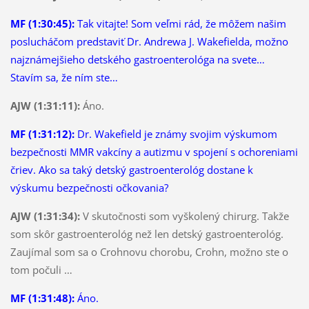
MF (1:30:45):
Tak vitajte! Som veľmi rád, že môžem našim
poslucháčom predstaviť Dr. Andrewa J. Wakefielda, možno
najznámejšieho detského gastroenterológa na svete…
Stavím sa, že ním ste…
AJW (1:31:11):
Áno.
MF (1:31:12):
Dr. Wakefield je známy svojim výskumom
bezpečnosti MMR vakcíny a autizmu v spojení s ochoreniami
čriev. Ako sa taký detský gastroenterológ dostane k
výskumu bezpečnosti očkovania?
AJW (1:31:34):
V skutočnosti som vyškolený chirurg. Takže
som skôr gastroenterológ než len detský gastroenterológ.
Zaujímal som sa o Crohnovu chorobu,
Crohn, možno ste o
tom počuli …
MF (1:31:48):
Áno.