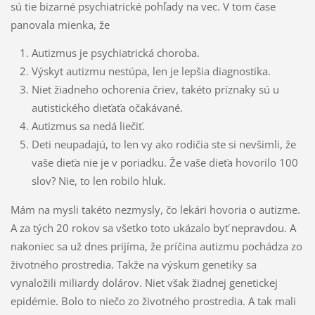
sú tie bizarné psychiatrické pohľady na vec. V tom čase
panovala mienka, že
Autizmus je psychiatrická choroba.
Výskyt autizmu nestúpa, len je lepšia diagnostika.
Niet žiadneho ochorenia čriev, takéto príznaky sú u
autistického dieťaťa očakávané.
Autizmus sa nedá liečiť.
Deti neupadajú, to len vy ako rodičia ste si nevšimli, že
vaše dieťa nie je v poriadku. Že vaše dieťa hovorilo 100
slov? Nie, to len robilo hluk.
Mám na mysli takéto nezmysly, čo lekári hovoria o autizme.
A za tých 20 rokov sa všetko toto ukázalo byť nepravdou. A
nakoniec sa už dnes prijíma, že príčina autizmu pochádza zo
životného prostredia. Takže na výskum genetiky sa
vynaložili miliardy dolárov. Niet však žiadnej genetickej
epidémie. Bolo to niečo zo životného prostredia. A tak mali