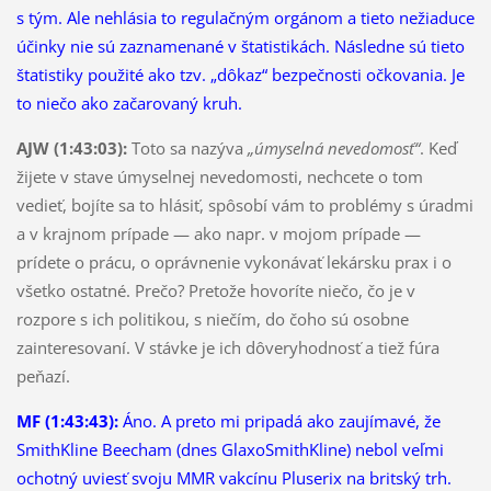
s tým. Ale nehlásia to regulačným orgánom a tieto nežiaduce
účinky nie sú zaznamenané v štatistikách. Následne sú tieto
štatistiky použité ako tzv. „dôkaz“ bezpečnosti očkovania. Je
to niečo ako začarovaný kruh.
AJW (1:43:03):
Toto sa nazýva
„úmyselná nevedomosť“
. Keď
žijete v stave úmyselnej nevedomosti, nechcete o tom
vedieť, bojíte sa to hlásiť, spôsobí vám to problémy s úradmi
a v krajnom prípade — ako napr. v mojom prípade —
prídete o prácu, o oprávnenie vykonávať lekársku prax i o
všetko ostatné. Prečo? Pretože hovoríte niečo, čo je v
rozpore s ich politikou, s niečím, do čoho sú osobne
zainteresovaní. V stávke je ich dôveryhodnosť a tiež fúra
peňazí.
MF (1:43:43):
Áno. A preto mi pripadá ako zaujímavé, že
SmithKline Beecham (dnes GlaxoSmithKline) nebol veľmi
ochotný uviesť svoju MMR vakcínu Pluserix na britský trh.