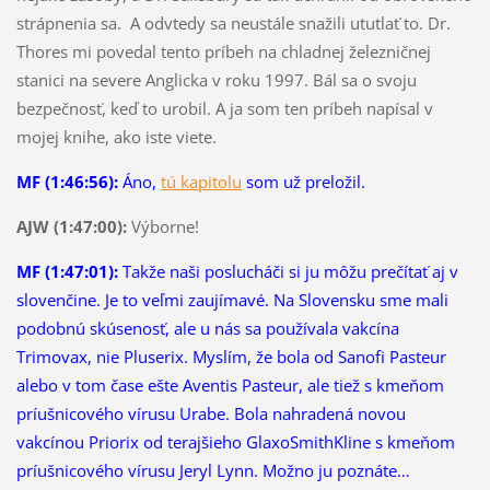
strápnenia sa. A odvtedy sa neustále snažili ututlať to. Dr.
Thores mi povedal tento príbeh na chladnej železničnej
stanici na severe Anglicka v roku 1997. Bál sa o svoju
bezpečnosť, keď to urobil. A ja som ten príbeh napísal v
mojej knihe, ako iste viete.
MF (1:46:56):
Áno,
tú kapitolu
som už preložil.
AJW (1:47:00):
Výborne!
MF (1:47:01):
Takže naši poslucháči si ju môžu prečítať aj v
slovenčine. Je to veľmi zaujímavé. Na Slovensku sme mali
podobnú skúsenosť, ale u nás sa používala vakcína
Trimovax, nie Pluserix. Myslím, že bola od Sanofi Pasteur
alebo v tom čase ešte Aventis Pasteur, ale tiež s kmeňom
príušnicového vírusu Urabe. Bola nahradená novou
vakcínou Priorix od terajšieho GlaxoSmithKline s kmeňom
príušnicového vírusu Jeryl Lynn. Možno ju poznáte…