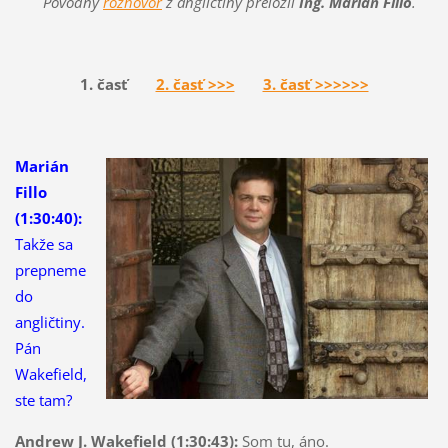
Pôvodný
rozhovor
z angličtiny preložil
Ing. Marián Fillo
.
1. časť
2. časť >>>
3. časť >>>>>>
Marián
Fillo
(1:30:40):
Takže sa
prepneme
do
angličtiny.
Pán
Wakefield,
ste tam?
Andrew J. Wakefield (1:30:43):
Som tu, áno.