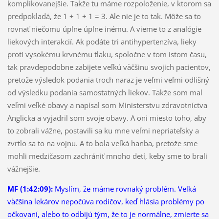
komplikovanejšie. Takže tu máme rozpoloženie, v ktorom sa
predpokladá, že 1 + 1 + 1 = 3. Ale nie je to tak. Môže sa to
rovnať niečomu úplne úplne inému. A vieme to z analógie
liekových interakcií. Ak podáte tri antihypertenzíva, lieky
proti vysokému krvnému tlaku, spoločne v tom istom času,
tak pravdepodobne zabijete veľkú väčšinu svojich pacientov,
pretože výsledok podania troch naraz je veľmi veľmi odlišný
od výsledku podania samostatných liekov. Takže som mal
veľmi veľké obavy a napísal som Ministerstvu zdravotníctva
Anglicka a vyjadril som svoje obavy. A oni miesto toho, aby
to zobrali vážne, postavili sa ku mne veľmi nepriateľsky a
zvrtlo sa to na vojnu. A to bola veľká hanba, pretože sme
mohli medzičasom zachrániť mnoho detí, keby sme to brali
vážnejšie.
MF (1:42:09):
Myslím, že máme rovnaký problém. Veľká
väčšina lekárov nepočúva rodičov, keď hlásia problémy po
očkovaní, alebo to odbijú tým, že to je normálne, zmierte sa