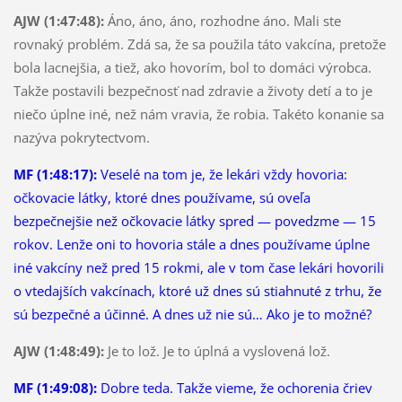
AJW (1:47:48):
Áno, áno, áno, rozhodne áno. Mali ste
rovnaký problém. Zdá sa, že sa použila táto vakcína, pretože
bola lacnejšia, a tiež, ako hovorím, bol to domáci výrobca.
Takže postavili bezpečnosť nad zdravie a životy detí a to je
niečo úplne iné, než nám vravia, že robia. Takéto konanie sa
nazýva pokrytectvom.
MF (1:48:17):
Veselé na tom je, že lekári vždy hovoria:
očkovacie látky, ktoré dnes používame, sú oveľa
bezpečnejšie než očkovacie látky spred — povedzme — 15
rokov. Lenže oni to hovoria stále a dnes používame úplne
iné vakcíny než pred 15 rokmi, ale v tom čase lekári hovorili
o vtedajších vakcínach, ktoré už dnes sú stiahnuté z trhu, že
sú bezpečné a účinné. A dnes už nie sú… Ako je to možné?
AJW (1:48:49):
Je to lož. Je to úplná a vyslovená lož.
MF (1:49:08):
Dobre teda. Takže vieme, že ochorenia čriev