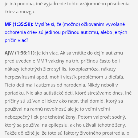
je iná podoba, iné vyjadrenie tohto vzájomného pôsobenia
čriev a mozgu.
MF (1:35:59):
Myslíte si, že (možno) očkovaním vyvolané
ochorenia čriev sú jedinou príčinou autizmu, alebo je tých
príčin viac?
AJW (1:36:11):
Je ich viac. Ak sa vrátite do dejín autizmu
pred uvedenie MMR vakcíny na trh, príčinou často boli
nákazy tehotných žien: syfilis, toxoplazmóza, nákazy
herpesvírusmi apod. mohli viesť k problémom u dieťaťa.
Tieto deti mali autizmus od narodenia. Nikdy neboli v
poriadku. Nie ako autistické deti, ktoré stretávame dnes. Iné
príčiny sú užívanie liekov ako napr. thalidomid, ktorý sa
používal na rannú nevoľnosť, ale je to veľmi veľmi
nebezpečný liek pre tehotné ženy. Potom valproát sodný,
ktorý sa používal na epilepsiu, ak ho užívali tehotné ženy.
Takže dôležité je, že toto sú faktory životného prostredia, o