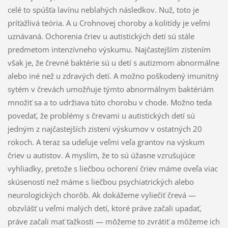
celé to spúšťa lavínu neblahých následkov. Nuž, toto je
príťažlivá teória. A u Crohnovej choroby a kolitídy je veľmi
uznávaná. Ochorenia čriev u autistických detí sú stále
predmetom intenzívneho výskumu. Najčastejším zistením
však je, že črevné baktérie sú u detí s autizmom abnormálne
alebo iné než u zdravých detí. A možno poškodený imunitný
sytém v črevách umožňuje týmto abnormálnym baktériám
množiť sa a to udržiava túto chorobu v chode. Možno teda
povedať, že problémy s črevami u autistických detí sú
jedným z najčastejších zistení výskumov v ostatných 20
rokoch. A teraz sa udeľuje veľmi veľa grantov na výskum
čriev u autistov. A myslím, že to sú úžasne vzrušujúce
vyhliadky, pretože s liečbou ochorení čriev máme oveľa viac
skúseností než máme s liečbou psychiatrických alebo
neurologických chorôb. Ak dokážeme vyliečiť črevá —
obzvlášť u veľmi malých detí, ktoré práve začali upadať,
práve začali mať ťažkosti — môžeme to zvrátiť a môžeme ich