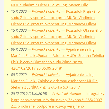
MUDr. Vladimír Oleár CSc. vs. Ing. Marián Fillo
15.X.2020 —
Právnické okienko
—
Rozsudok Krajského
súdu Žilina v spore žalobcu prof. MUDr. Vladimíra
Oleára CSc. proti žalovanému Ing. Mariánovi Fillovi
15.X.2020 —
Právnické okienko
—
Rozsudok Okresného
súdu Žilina v spore žalobcu prof. MUDr. Vladimíra
Oleára CSc. proti žalovanému Ing. Mariánovi Fillovi
06.X.2020 —
Právnické okienko
—
Vyjadrenie sa Ing.
Mariána Filla k „Podaniu žalobcu MUDr. Štefana Zelníka
PhD. k výzve Okresného súdu Žilina, sp.zn.
42C/102/2017 zo 05.09.2018“
05.X.2020 —
Právnické okienko
—
Vyjadrenie sa Ing.
Mariána Filla k „Žalobe o ochranu osobnosti“ MUDr.
Štefana ZELNÍKA PhD. z utorka 5.XII.2017
25.XI.2019 (01.XI.2019) —
Právnické okienko
—
Infografiky
k prejednávanému návrhu novely Zákona č. 355/2007
Z.z. o ochrane, podpore a rozvoji verejného