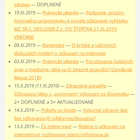
zdravia
— DOPLNENÉ
19.XI.2019 —
Právnické okienko
—
Podporte, prosím,
hromadnú pripomienku k novele očkovacej vyhlášky
MZ SR č. 585/2008 Z.z. DO ŠTVRTKA 21.XI.2019
VRÁTANE
09.XI.2019 —
Komentáre
—
O kritike a vášnivých
diskusiách (nielen) o očkovaní na internete
03.XI.2019 —
Právnické okienko
—
Porušovanie ľudských
práv v medicíne: déjà vu či železné pravidlo? (Zem&vek
Revue 2018)
15.X.2019 (11.XI.2010) —
Zdravotná poradňa
—
Očkovacie látky v „povinnom“ očkovaní na Slovensku
—
2× DOPLNENÉ a 5× AKTUALIZOVANÉ
14.X.2019 —
Príbehy zo života
—
Výborné zdravie detí
bez očkovania (či vďaka neočkovaniu?
13.X.2019 —
Čo máme nové
—
Relácie o očkovaní na
internetovej rozhlasovej stanici InfoVojna.sk