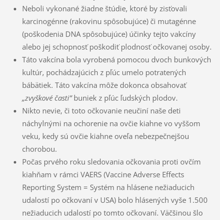
Neboli vykonané žiadne štúdie, ktoré by zisťovali
karcinogénne (rakovinu spôsobujúce) či mutagénne
(poškodenia DNA spôsobujúce) účinky tejto vakcíny
alebo jej schopnosť po­ško­diť plodnosť očkovanej osoby.
Táto vakcína bola vyrobená pomocou dvoch bunkových
kultúr, pochádzajúcich z pľúc ume­lo potratených
bábätiek. Táto vakcína môže dokonca obsahovať
„zvyškové časti“
buniek z pľúc ľudských plodov.
Nikto nevie, či toto očkovanie neučiní naše deti
náchylnými na ochorenie na ovčie kiahne vo vyššom
veku, kedy sú ovčie kiahne oveľa nebezpečnejšou
chorobou.
Počas prvého roku sledovania očkovania proti ovčím
kiahňam v rámci VAERS (Vaccine Ad­verse Effects
Reporting System = Systém na hlásene nežiaducich
udalostí po očkovaní v USA) bolo hlásených vyše 1.500
nežiaducich udalostí po tomto očkovaní. Väčšinou šlo