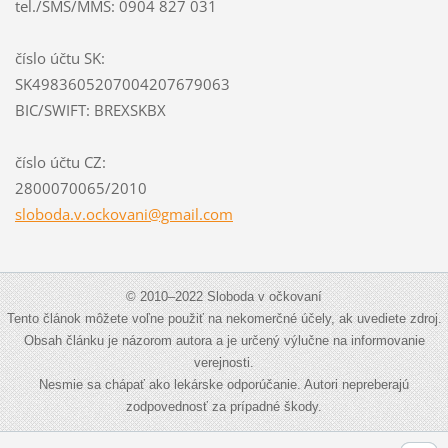
tel./SMS/MMS: 0904 827 031
číslo účtu SK:
SK4983605207004207679063
BIC/SWIFT: BREXSKBX
číslo účtu CZ:
2800070065/2010
sloboda.
v.ockova
ni@gmail
.com
© 2010–2022 Sloboda v očkovaní
Tento článok môžete voľne použiť na nekomerčné účely, ak uvediete zdroj.
Obsah článku je názorom autora a je určený výlučne na informovanie
verejnosti.
Nesmie sa chápať ako lekárske odporúčanie. Autori nepreberajú
zodpovednosť za prípadné škody.