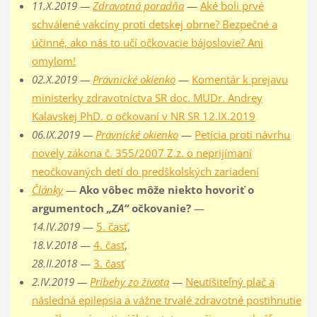
11.X.2019 —
Zdravotná poradňa
—
Aké boli prvé
schválené vakcíny proti detskej obrne? Bezpečné a
účinné, ako nás to učí očkovacie bájoslovie? Ani
omylom!
02.X.2019 —
Právnické okienko
—
Komentár k prejavu
ministerky zdravotníctva SR doc. MUDr. Andrey
Kalavskej PhD. o očkovaní v NR SR 12.IX.2019
06.IX.2019 —
Právnické okienko
—
Petícia proti návrhu
novely zákona č. 355/2007 Z.z. o neprijímaní
neočkovaných detí do predškolských zariadení
Články
—
Ako vôbec môže niekto hovoriť o
argumentoch
„ZA“
očkovanie?
—
14.IV.2019
—
5. časť
,
18.V.2018
—
4. časť
,
28.II.2018
—
3. časť
2.IV.2019 —
Príbehy zo života
—
Neutíšiteľný plač a
následná epilepsia a vážne trvalé zdravotné postihnutie