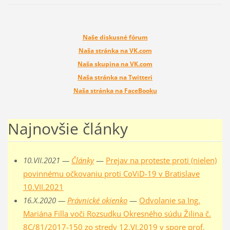
Naše diskusné fórum
Naša stránka na VK.com
Naša skupina na VK.com
Naša stránka na Twitteri
Naša stránka na FaceBooku
Najnovšie články
10.VII.2021 —
Články
—
Prejav na proteste proti (nielen)
povinnému očkovaniu proti CoViD-19 v Bratislave
10.VII.2021
16.X.2020 —
Právnické okienko
—
Odvolanie sa Ing.
Mariána Filla voči Rozsudku Okresného súdu Žilina č.
8C/81/2017-150 zo stredy 12.VI.2019 v spore prof.