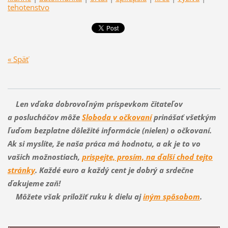
tehotenstvo
« Späť
Len vďaka dobrovoľným príspevkom čitateľov
a poslucháčov môže
Sloboda v očkovaní
prinášať všetkým
ľuďom bezplatne dôležité informácie (nielen) o očkovaní.
Ak si myslíte, že naša práca má hodnotu, a ak je to vo
vašich možnostiach,
prispejte, prosím, na ďalší chod tejto
stránky
. Každé euro a každý cent je dobrý a srdečne
ďakujeme zaň!
Môžete však priložiť ruku k dielu aj
iným spôsobom
.