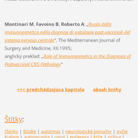
Montinari M
,
Favoino B
,
Roberto A
:
„
Ruolo della
immunogenetica nella diagnosi di patologie post-vaccinali del
sistema nervoso centrale
“
, The Mediterranean Journal of
Surgery and Medicine, XII.1995;
anglický preklad:
„
Role of Immunogenetics in the Diagnosis of
Postvaccinal CNS Pathology
“
<<< predchádzajúca kapitola
obsah knihy
Štítky
:
články
|
štúdie
|
autizmus
|
neurologické poruchy
|
ovčie
kiahne
|
autoimunita
|
ortuť
|
epilepsia
|
kŕče
|
výživa
|