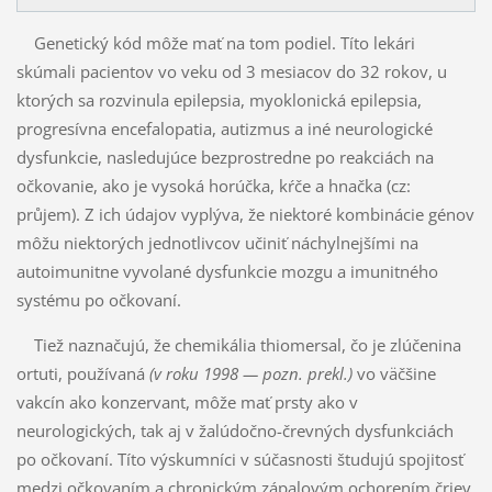
Genetický kód môže mať na tom podiel. Títo lekári
skúmali pacientov vo veku od 3 mesiacov do 32 rokov, u
ktorých sa rozvinula epilepsia, myoklonická epilepsia,
progresívna encefalopatia, autiz­mus a iné neurologické
dysfunkcie, nasledujúce bezprostredne po reakciách na
očkovanie, ako je vysoká horúčka, kŕče a hnačka (cz:
průjem). Z ich údajov vyplýva, že niektoré kombinácie génov
môžu niektorých jednotlivcov učiniť náchylnejšími na
autoimunitne vyvolané dysfunkcie mozgu a imunitného
systému po očkovaní.
Tiež naznačujú, že chemikália thiomersal, čo je zlúčenina
ortuti, používaná
(v roku 1998 — pozn. prekl.)
vo väčšine
vakcín ako konzervant, môže mať prsty ako v
neurologických, tak aj v žalúdoč­no-črevných dysfunkciách
po očkovaní. Títo výskumníci v súčasnosti študujú spojitosť
medzi oč­ko­vaním a chronickým zápalovým ochorením čriev.