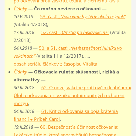
po očkovaní proti záškrtu, tetanu a čiernemu kašľu
Články
—
Čo možno neviete o očkovaní
—
10.V.2018
—
53. časť:
„Nová vlna hystérie okolo osýpok“
(Vitalita 4/2018),
17.III.2018
—
52. časť:
„Úmrtia po hexavakcíne“
(Vitalita
2/2018),
04.I.2018
—
50. a 51. časť:
„(Ne)bezpečnosť hliníka vo
vakcínach“
(Vitalita 11 a 12/2017), …,
obsah seriálu článkov z časopisu Vitalita
Články
—
Očkovacia ruleta: skúsenosti, riziká a
alternatívy
—
30.III.2018
—
62. O novej vakcíne proti ovčím kiahňam ●
Úloha očkovania pri vzniku autoimunitných ochorení
mozgu
,
04.III.2018
—
61. Kritici očkovania sa boja krátenia
financií ● Príbeh Carol
,
19.II.2018
—
60. Bezpečnosť a účinnosť očkovania:
Lekárske štúdie, ktoré spochybňujú bezpečnosť a