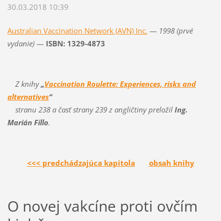
30.03.2018 10:39
Australian Vaccination Network (AVN) Inc.
—
1998 (prvé
vydanie)
—
ISBN: 1329-4873
Z knihy
„
Vaccination Roulette: Experiences, risks and
alternatives
“
stranu 238 a časť strany 239 z angličtiny preložil
Ing.
Marián Fillo
.
<<< predchádzajúca kapitola
obsah knihy
O novej vakcíne proti ovčím