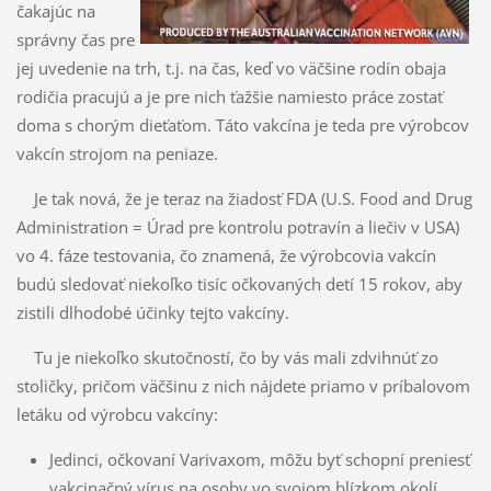
čakajúc na
správny čas pre
jej uvedenie na trh, t.j. na čas, keď vo väčšine rodín obaja
rodičia pracujú a je pre nich ťažšie namiesto práce zostať
doma s chorým dieťaťom. Táto vak­cína je teda pre výrobcov
vakcín strojom na peniaze.
Je tak nová, že je teraz na žiadosť FDA (U.S. Food and Drug
Administration = Úrad pre kontrolu potravín a liečiv v USA)
vo 4. fáze testovania, čo znamená, že výrobcovia vakcín
budú sledovať nie­koľko tisíc očkovaných detí 15 rokov, aby
zistili dlhodobé účinky tejto vakcíny.
Tu je niekoľko skutočností, čo by vás mali zdvihnúť zo
stoličky, pričom väčšinu z nich nájdete pria­mo v príbalovom
letáku od výrobcu vakcíny:
Jedinci, očkovaní Varivaxom, môžu byť schopní preniesť
vakcinačný vírus na osoby vo svo­jom blízkom okolí.