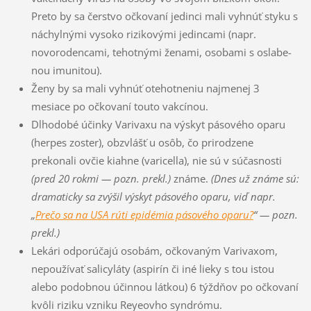
Preto by sa čerstvo očkovaní jedinci mali vyhnúť styku s
náchylnými vy­soko rizikovými jedincami (napr.
novorodencami, tehotnými ženami, osobami s oslabe­
nou imunitou).
Ženy by sa mali vyhnúť otehotneniu najmenej 3
mesiace po očkovaní touto vakcínou.
Dlhodobé účinky Varivaxu na výskyt pásového oparu
(herpes zoster), obzvlášť u osôb, čo prirodzene
prekonali ovčie kiahne (varicella), nie sú v súčasnosti
(pred 20 rokmi — pozn. prekl.)
známe.
(Dnes už známe sú:
dramaticky sa zvýšil výskyt pásového oparu, viď napr.
„
Prečo sa na USA rúti epidémia pásového oparu?
“ — pozn.
prekl.)
Lekári odporúčajú osobám, očkovaným Varivaxom,
nepoužívať salicyláty (aspirín či iné lie­ky s tou istou
alebo podobnou účinnou látkou) 6 týždňov po očkovaní
kvôli riziku vzniku Reyeovho syndrómu.