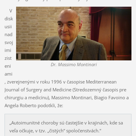
V
disk
usii
nad
svoj
imi
zist
Dr. Massimo Montinari
eni
ami
, zverejnenými v roku 1996 v časopise Mediterranean
Journal of Surgery and Medicine (Stredozemný časopis pre
chirurgiu a medicínu), Massimo Montinari, Biagio Favoino a
Angela Roberto podotkli, že:
„Autoimunitné choroby sú častejšie v krajinách, kde sa
veľa očkuje, v tzv. „čistých“ spoločenstvách.“