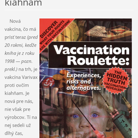
kiahňam
Nová
vakcína, čo má
prísť teraz
(pred
20 rokmi, keďže
kniha je z roku
1998 — pozn.
prekl.)
na trh, je
vakcína Varivax
proti ovčím
kiahňam. Je
nová pre nás,
nie však pre
výrobcov. Tí na
nej sede­li už
dlhý čas,