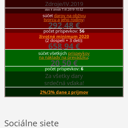
Zdroje/IV.2019
stav k strede 7.IV.2019 15:52
súčet
darov na obživu
tvorcu a jeho rodiny
:
292,48 €
počet príspevkov:
56
životné minimum 2020
(2 dospelí + 3 deti):
658,94 €
súčet všetkých
príspevkov
na náklady na prevádzku
:
20,50 €
počet príspevkov:
6
Za všetky dary
srdečná vďaka!
2%/3% dane z príjmov
Sociálne siete