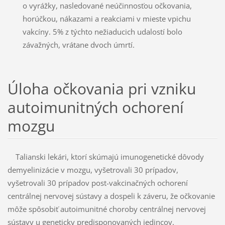
o vyrážky, nasledované neúčinnosťou očkovania,
horúčkou, nákazami a reakciami v mie­ste vpichu
vakcíny. 5% z týchto nežiaducich udalostí bolo
závažných, vrátane dvoch úmrtí.
Úloha očkovania pri vzniku
autoimunitných ochorení
mozgu
Talianski lekári, ktorí skúmajú imunogenetické dôvody
demyelinizácie v mozgu, vyšetrovali 30 prípadov,
vyšetrovali 30 prípadov post-vakcinačných ochorení
centrálnej nervovej sústavy a dospeli k záveru, že očkovanie
môže spôsobiť autoimunitné choroby centrálnej nervovej
sústavy u genetic­ky predisponovaných jedincov.