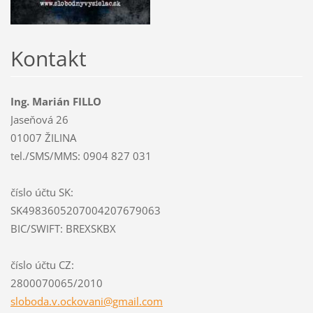
Kontakt
Ing. Marián FILLO
Jaseňová 26
01007 ŽILINA
tel./SMS/MMS: 0904 827 031
číslo účtu SK:
SK4983605207004207679063
BIC/SWIFT: BREXSKBX
číslo účtu CZ:
2800070065/2010
sloboda.
v.ockova
ni@gmail
.com