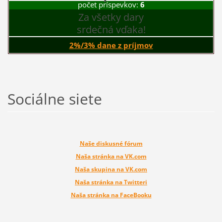
počet príspevkov:
6
Za všetky dary
srdečná vďaka!
2%/3% dane z príjmov
Sociálne siete
Naše diskusné fórum
Naša stránka na VK.com
Naša skupina na VK.com
Naša stránka na Twitteri
Naša stránka na FaceBooku