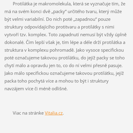
Protilátka je makromolekula, která se vyznačuje tím, že
má na svém konci dvě „packy“ určitého tvaru, který může
být velmi variabilní. Do nich poté „zapadnou“ pouze
struktury odpovídajícího protitvaru a protilátky s nimi
vytvoří tzv. komplex. Toto zapadnutí nemusí být vždy úplně
dokonalé. Čím lepší však je, tím lépe a déle drží protilátka a
struktura v komplexu pohromadě. Jako vysoce specifickou
poté označujeme takovou protilátku, do jejíž packy se toho
chytí málo a opravdu jen to, co do ní velmi přesně pasuje.
Jako málo specifickou označujeme takovou protilátku, jejíž
packa toho pochytá více a mohou to být i struktury
navzájem více či méně odlišné.
Viac na stránke
Vitalia.cz
.