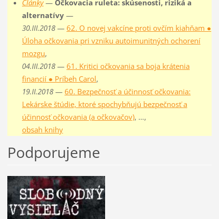
Články
—
Očkovacia ruleta: skúsenosti, riziká a
alternatívy
—
30.III.2018
—
62. O novej vakcíne proti ovčím kiahňam ●
Úloha očkovania pri vzniku autoimunitných ochorení
mozgu
,
04.III.2018
—
61. Kritici očkovania sa boja krátenia
financií ● Príbeh Carol
,
19.II.2018
—
60. Bezpečnosť a účinnosť očkovania:
Lekárske štúdie, ktoré spochybňujú bezpečnosť a
účinnosť očkovania (a očkovačov)
, …,
obsah knihy
Podporujeme