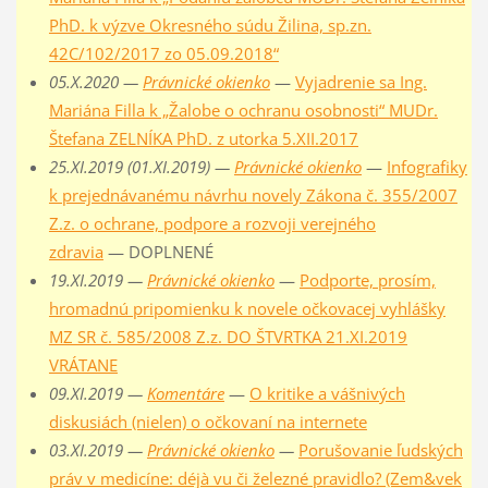
PhD. k výzve Okresného súdu Žilina, sp.zn.
42C/102/2017 zo 05.09.2018“
05.X.2020 —
Právnické okienko
—
Vyjadrenie sa Ing.
Mariána Filla k „Žalobe o ochranu osobnosti“ MUDr.
Štefana ZELNÍKA PhD. z utorka 5.XII.2017
25.XI.2019 (01.XI.2019) —
Právnické okienko
—
Infografiky
k prejednávanému návrhu novely Zákona č. 355/2007
Z.z. o ochrane, podpore a rozvoji verejného
zdravia
— DOPLNENÉ
19.XI.2019 —
Právnické okienko
—
Podporte, prosím,
hromadnú pripomienku k novele očkovacej vyhlášky
MZ SR č. 585/2008 Z.z. DO ŠTVRTKA 21.XI.2019
VRÁTANE
09.XI.2019 —
Komentáre
—
O kritike a vášnivých
diskusiách (nielen) o očkovaní na internete
03.XI.2019 —
Právnické okienko
—
Porušovanie ľudských
práv v medicíne: déjà vu či železné pravidlo? (Zem&vek