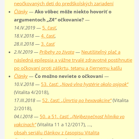
neočkovaných detí do predškolských zariadení
Články
—
Ako vôbec môže niekto hovoriť o
argumentoch
„ZA“
očkovanie?
—
14.IV.2019
—
5. časť
,
18.V.2018
—
4. časť
,
28.II.2018
—
3. časť
2.IV.2019 —
Príbehy zo života
—
Neutíšiteľný plač a
následná epilepsia a vážne trvalé zdravotné postihnutie
po očkovaní proti záškrtu, tetanu a čiernemu kašľu
Články
—
Čo možno neviete o očkovaní
—
10.V.2018
—
53. časť:
„Nová vlna hystérie okolo osýpok“
(Vitalita 4/2018),
17.III.2018
—
52. časť:
„Úmrtia po hexavakcíne“
(Vitalita
2/2018),
04.I.2018
—
50. a 51. časť:
„(Ne)bezpečnosť hliníka vo
vakcínach“
(Vitalita 11 a 12/2017), …,
obsah seriálu článkov z časopisu Vitalita