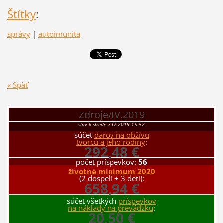
Štítky
:
správy
|
autoimunita
« Späť
Zdroje/IV.2019
stav k strede 7.IV.2019 15:52
súčet
darov na obživu
tvorcu a jeho rodiny
:
292,48 €
počet príspevkov:
56
životné minimum 2020
(2 dospelí + 3 deti):
658,94 €
súčet všetkých
príspevkov
na náklady na prevádzku
:
20,50 €