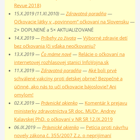
Revue 2018)
15.X.2019 (11.XI.2010) —
Zdravotná poradňa
—
Očkovacie látky v „povinnom“ očkovaní na Slovensku
—
2× DOPLNENÉ a 5× AKTUALIZOVANÉ
14.X.2019 —
Príbehy zo života
—
Výborné zdravie detí
bez očkovania (či vďaka neočkovaniu?
13.X.2019 —
Čo máme nové
—
Relácie o očkovaní na
internetovej rozhlasovej stanici InfoVojna.sk
11.X.2019 —
Zdravotná poradňa
—
Aké boli prvé
schválené vakcíny proti detskej obrne? Bezpečné a
účinné, ako nás to učí očkovacie bájoslovie? Ani
omylom!
02.X.2019 —
Právnické okienko
—
Komentár k prejavu
ministerky zdravotníctva SR doc. MUDr. Andrey
Kalavskej PhD. o očkovaní v NR SR 12.IX.2019
06.IX.2019 —
Právnické okienko
—
Petícia proti návrhu
novely zákona č. 355/2007 Z.z. o neprijímaní