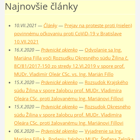
Najnovšie články
10.VII.2021 —
Články
—
Prejav na proteste proti (nielen)
povinnému očkovaniu proti CoViD-19 v Bratislave
10.VII.2021
16.X.2020 —
Právnické okienko
—
Odvolanie sa Ing.
Mariána Filla voči Rozsudku Okresného súdu Žilina č.
8C/81/2017-150 zo stredy 12.VI.2019 v spore prof.
MUDr. Vladimír Oleár CSc. vs. Ing. Marián Fillo
15.X.2020 —
Právnické okienko
—
Rozsudok Krajského
súdu Žilina v spore žalobcu prof. MUDr. Vladimíra
Oleára CSc. proti žalovanému Ing. Mariánovi Fillovi
15.X.2020 —
Právnické okienko
—
Rozsudok Okresného
súdu Žilina v spore žalobcu prof. MUDr. Vladimíra
Oleára CSc. proti žalovanému Ing. Mariánovi Fillovi
06.X.2020 —
Právnické okienko
—
Vyjadrenie sa Ing.
Mariána Filla k „Podaniu žalobcu MUDr. Štefana Zelníka