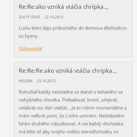
Re:Re:ako vzniká vtáčia chrípka..,
ZLATÝ ÚSVIT
22.10.2013
Ľudia ktorí dajú príbuzného do domova dôchodcov
sú hyeny.
Odpovedať
Re:Re:Re:ako vzniká vtáčia chrípka..,
HELENA
23.10.2013
Bohužiaľ každý nezvládne sa starať o ležiaceho sa
nehybného človeka. Prebaľovať, krmiť, umývať,
veľakrát cez deň otáčať....Ja to robím momentálne a
mám veľkrát pocit, že z toho umriem. Neslobodno
ľahko druhého odsudzovať. A nie každý dôchodca
má ešte síl aby svojho rodiča starodôchodcu vo