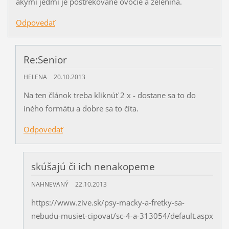
akými jedmi je postrekované ovocie a zelenina.
Odpovedať
Re:Senior
HELENA
20.10.2013
Na ten článok treba kliknúť 2 x - dostane sa to do
iného formátu a dobre sa to číta.
Odpovedať
skúšajú či ich nenakopeme
NAHNEVANÝ
22.10.2013
https://www.zive.sk/psy-macky-a-fretky-sa-
nebudu-musiet-cipovat/sc-4-a-313054/default.aspx