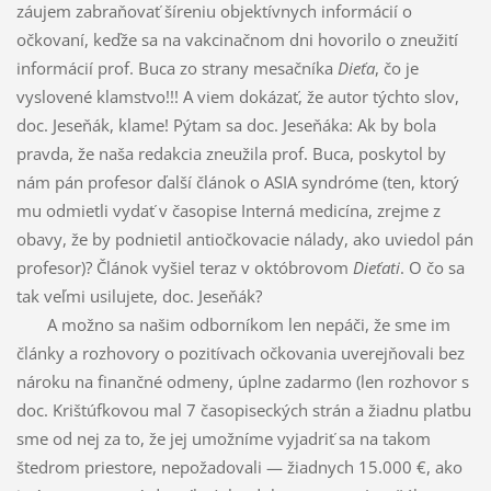
záujem zabraňovať šíreniu objektívnych informácií o
očkovaní, keďže sa na vakcinačnom dni hovorilo o zneužití
informácií prof. Buca zo strany mesačníka
Dieťa
, čo je
vyslovené klamstvo!!! A viem dokázať, že autor týchto slov,
doc. Jeseňák, klame! Pýtam sa doc. Jeseňáka: Ak by bola
pravda, že naša redakcia zneužila prof. Buca, poskytol by
nám pán profesor ďalší článok o ASIA syndróme (ten, ktorý
mu odmietli vydať v časopise Interná medicína, zrejme z
obavy, že by podnietil antiočkovacie nálady, ako uviedol pán
profesor)? Článok vyšiel teraz v októbrovom
Dieťati
. O čo sa
tak veľmi usilujete, doc. Jeseňák?
A možno sa našim odborníkom len nepáči, že sme im
články a rozhovory o pozitívach očkovania uverejňovali bez
nároku na finančné odmeny, úplne zadarmo (len rozhovor s
doc. Krištúfkovou mal 7 časopiseckých strán a žiadnu platbu
sme od nej za to, že jej umožníme vyjadriť sa na takom
štedrom priestore, nepožadovali — žiadnych 15.000 €, ako