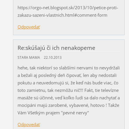
https://orgo-net.blogspot.sk/2013/10/petice-proti-
zakazu-sazeni-vlastnich.html#comment-form
Odpovedať
Re:skúšajú či ich nenakopeme
STARA MAMA
22.10.2013
hehe, tak niektorí so slabšími nervami to nevydržali
a bežali aj posledný deň čipovať, len aby nedostali
pokutu a neuvedomujú si, že keď nás bude viac, čo
toto zamietnu, tak nezmôžu nič!!! Fakt, tie televízne
masáže sú účinné, veď koľko ľudí sa dalo nachytať a
mocipáni majú zarobené, vybavené, hotovo ! Takže
Vám Všetkým prajem "pevné nervy"
Odpovedať