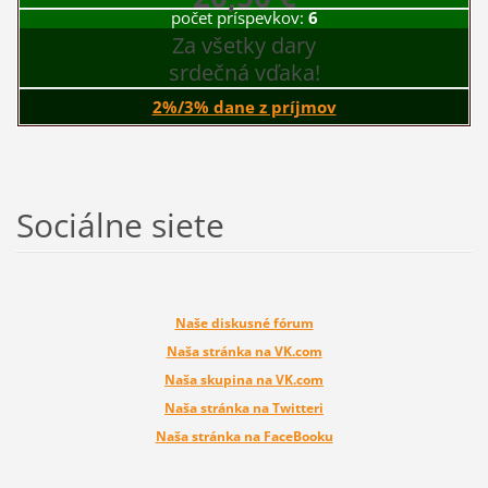
počet príspevkov:
6
Za všetky dary
srdečná vďaka!
2%/3% dane z príjmov
Sociálne siete
Naše diskusné fórum
Naša stránka na VK.com
Naša skupina na VK.com
Naša stránka na Twitteri
Naša stránka na FaceBooku