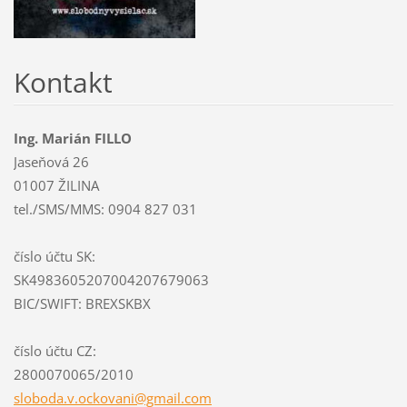
Kontakt
Ing. Marián FILLO
Jaseňová 26
01007 ŽILINA
tel./SMS/MMS: 0904 827 031
číslo účtu SK:
SK4983605207004207679063
BIC/SWIFT: BREXSKBX
číslo účtu CZ:
2800070065/2010
sloboda.
v.ockova
ni@gmail
.com