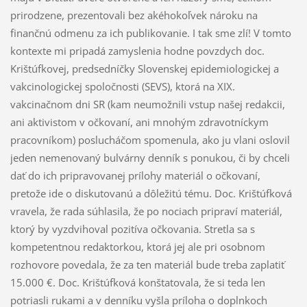
prirodzene, prezentovali bez akéhokoľvek nároku na
finančnú odmenu za ich publikovanie. I tak sme zlí! V tomto
kontexte mi pripadá zamyslenia hodne povzdych doc.
Krištúfkovej, predsedníčky Slovenskej epidemiologickej a
vakcinologickej spoločnosti (SEVS), ktorá na XIX.
vakcinačnom dni SR (kam neumožnili vstup našej redakcii,
ani aktivistom v očkovaní, ani mnohým zdravotníckym
pracovníkom) poslucháčom spomenula, ako ju vlani oslovil
jeden nemenovaný bulvárny denník s ponukou, či by chceli
dať do ich pripravovanej prílohy materiál o očkovaní,
pretože ide o diskutovanú a dôležitú tému. Doc. Krištúfková
vravela, že rada súhlasila, že po nociach pripraví materiál,
ktorý by vyzdvihoval pozitíva očkovania. Stretla sa s
kompetentnou redaktorkou, ktorá jej ale pri osobnom
rozhovore povedala, že za ten materiál bude treba zaplatiť
15.000 €. Doc. Krištúfková konštatovala, že si teda len
potriasli rukami a v denníku vyšla príloha o doplnkoch