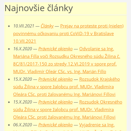
Najnovšie články
10.VII.2021 —
Články
—
Prejav na proteste proti (nielen)
povinnému očkovaniu proti CoViD-19 v Bratislave
10.VII.2021
16.X.2020 —
Právnické okienko
—
Odvolanie sa Ing.
Mariána Filla voči Rozsudku Okresného súdu Žilina č.
8C/81/2017-150 zo stredy 12.VI.2019 v spore prof.
MUDr. Vladimír Oleár CSc. vs. Ing. Marián Fillo
15.X.2020 —
Právnické okienko
—
Rozsudok Krajského
súdu Žilina v spore žalobcu prof. MUDr. Vladimíra
Oleára CSc. proti žalovanému Ing. Mariánovi Fillovi
15.X.2020 —
Právnické okienko
—
Rozsudok Okresného
súdu Žilina v spore žalobcu prof. MUDr. Vladimíra
Oleára CSc. proti žalovanému Ing. Mariánovi Fillovi
06.X.2020 —
Právnické okienko
—
Vyjadrenie sa Ing.