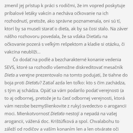
zmenil jej prístup k práci s rodičmi, že im vopred poskytuje
príbalové letáky vakcín a necháva očkovanie na ich
rozhodnutí, pretože, ako správne poznamenala, oni sú tí,
ktorí by sa museli starať o dieťa, ak by sa čosi stalo. Na záver
nášho rozhovoru povedala, že sa vďaka Dieťaťu na
očkovanie pozerá s veľkým rešpektom a kladie si otázku, či
vakcína neublíži…
Čo dodať na podlé a bezcharakterné konanie vedenia
SEVS, ktoré sa rozhodlo všemožne diskreditovať mesačník
Dieťa
a verejne prezentovalo na tomto podujatí, že tiahne do
boja proti
Dieťaťu
? Zatiaľ azda len toľko: kto s čím zachádza,
s tým aj schádza. Opäť sa vám podarilo podať verejnosti (a
to aj odbornej, pretože je tu časť odbornej verejnosti, ktorá
vám nezobe bezmyšlienkovite z ruky) svedectvo o arogancii
moci. Mienkotvornosť
Dieťaťa
nestojí a nepadá na vašej
arogancii, vážená doc. Krištúfková a spol. Chvalabohu to
záleží od rodičov a vaším konaním len a len otvárate oči