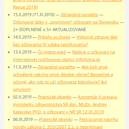
Revue 2018)
15.X.2019 (11.XI.2010) —
Zdravotná poradňa
—
Očkovacie látky v „povinnom“ očkovaní na Slovensku
—
2× DOPLNENÉ a 5× AKTUALIZOVANÉ
14.X.2019 —
Príbehy zo života
—
Výborné zdravie detí
bez očkovania (či vďaka neočkovaniu?
13.X.2019 —
Čo máme nové
—
Relácie o očkovaní na
internetovej rozhlasovej stanici InfoVojna.sk
11.X.2019 —
Zdravotná poradňa
—
Aké boli prvé
schválené vakcíny proti detskej obrne? Bezpečné a
účinné, ako nás to učí očkovacie bájoslovie? Ani
omylom!
02.X.2019 —
Právnické okienko
—
Komentár k prejavu
ministerky zdravotníctva SR doc. MUDr. Andrey
Kalavskej PhD. o očkovaní v NR SR 12.IX.2019
06.IX.2019 —
Právnické okienko
—
Petícia proti návrhu
novely zákona č. 355/2007 Z.z. o neprijímaní