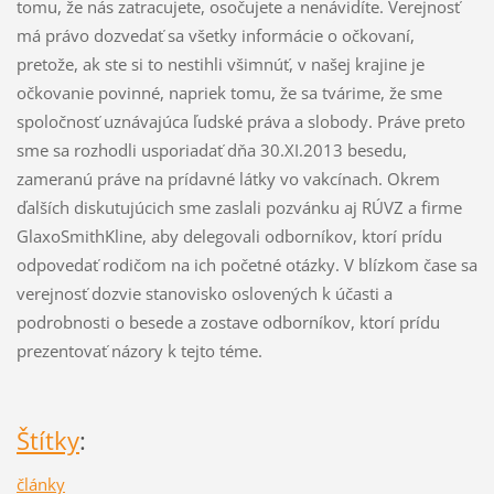
tomu, že nás zatracujete, osočujete a nenávidíte. Verejnosť
má právo dozvedať sa všetky informácie o očkovaní,
pretože, ak ste si to nestihli všimnúť, v našej krajine je
očkovanie povinné, napriek tomu, že sa tvárime, že sme
spoločnosť uznávajúca ľudské práva a slobody. Práve preto
sme sa rozhodli usporiadať dňa 30.XI.2013 besedu,
zameranú práve na prídavné látky vo vakcínach. Okrem
ďalších diskutujúcich sme zaslali pozvánku aj RÚVZ a firme
GlaxoSmithKline, aby delegovali odborníkov, ktorí prídu
odpovedať rodičom na ich početné otázky. V blízkom čase sa
verejnosť dozvie stanovisko oslovených k účasti a
podrobnosti o besede a zostave odborníkov, ktorí prídu
prezentovať názory k tejto téme.
Štítky
:
články