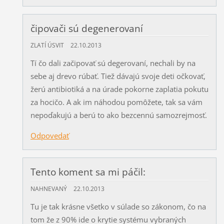
čipovači sú degenerovaní
ZLATÍ ÚSVIT
22.10.2013
Tí čo dali začipovať sú degerovaní, nechali by na
sebe aj drevo rúbať. Tiež dávajú svoje deti očkovať,
žerú antibiotiká a na úrade pokorne zaplatia pokutu
za hocičo. A ak im náhodou pomôžete, tak sa vám
nepoďakujú a berú to ako bezcennú samozrejmosť.
Odpovedať
Tento koment sa mi páčil:
NAHNEVANÝ
22.10.2013
Tu je tak krásne všetko v súlade so zákonom, čo na
tom že z 90% ide o krytie systému vybraných