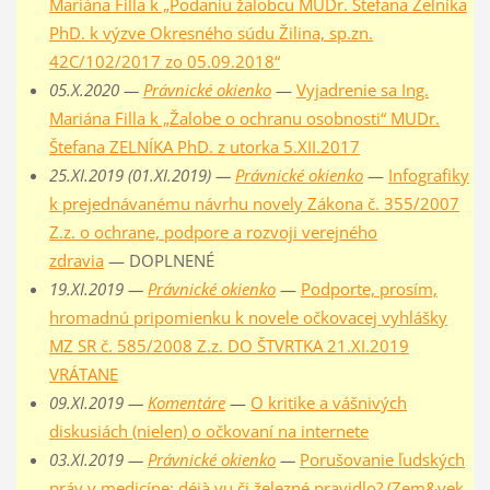
Mariána Filla k „Podaniu žalobcu MUDr. Štefana Zelníka
PhD. k výzve Okresného súdu Žilina, sp.zn.
42C/102/2017 zo 05.09.2018“
05.X.2020 —
Právnické okienko
—
Vyjadrenie sa Ing.
Mariána Filla k „Žalobe o ochranu osobnosti“ MUDr.
Štefana ZELNÍKA PhD. z utorka 5.XII.2017
25.XI.2019 (01.XI.2019) —
Právnické okienko
—
Infografiky
k prejednávanému návrhu novely Zákona č. 355/2007
Z.z. o ochrane, podpore a rozvoji verejného
zdravia
— DOPLNENÉ
19.XI.2019 —
Právnické okienko
—
Podporte, prosím,
hromadnú pripomienku k novele očkovacej vyhlášky
MZ SR č. 585/2008 Z.z. DO ŠTVRTKA 21.XI.2019
VRÁTANE
09.XI.2019 —
Komentáre
—
O kritike a vášnivých
diskusiách (nielen) o očkovaní na internete
03.XI.2019 —
Právnické okienko
—
Porušovanie ľudských
práv v medicíne: déjà vu či železné pravidlo? (Zem&vek