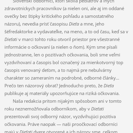
Slovenskí odborníci, ktorí školia pediatrov a iných
zdravotníckych pracovníkov (a nielen oni, ale aj im oddané
ovečky bez štipky kritického pohľadu a samostatného
názoru), nevedia prísť časopisu
Dieťa
a mne, jeho
šéfredaktorke a vydavateľke, na meno, a to od času, keď sa v
Dieťati
v marci tohto roku otvoril priestor pre všestranné
informácie o očkovaní (a nielen o ňom). Kým sme písali
jednostranne, len o pozitívach očkovania, boli sme veľmi
vyzdvihovaní a časopis bol označený za mienkotvorný top
časopis venovaný deťom, a to najmä pre nebulvárny
charakter so zameraním na podrobné, odborné články…
Prečo ten názorový obrat? Jednoducho preto, že
Dieťa
publikuje aj materiály upozorňujúce na riziká očkovania.
Naša redakcia pritom nijakým spôsobom ani v tomto
roku neznemožňovala odborníkom, aby v
Dieťati
prezentovali svoj odborný názor, vyzdvihujúci pozitíva
očkovania. Práve naopak — naši proočkovací odborníci
majú v
Dieťati
dvere otvorené a ich názory sme, celkom