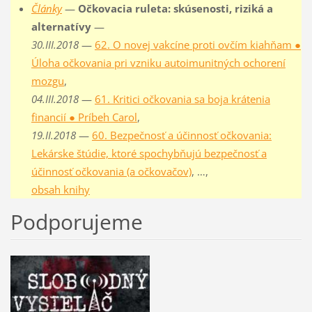
Články
—
Očkovacia ruleta: skúsenosti, riziká a
alternatívy
—
30.III.2018
—
62. O novej vakcíne proti ovčím kiahňam ●
Úloha očkovania pri vzniku autoimunitných ochorení
mozgu
,
04.III.2018
—
61. Kritici očkovania sa boja krátenia
financií ● Príbeh Carol
,
19.II.2018
—
60. Bezpečnosť a účinnosť očkovania:
Lekárske štúdie, ktoré spochybňujú bezpečnosť a
účinnosť očkovania (a očkovačov)
, …,
obsah knihy
Podporujeme