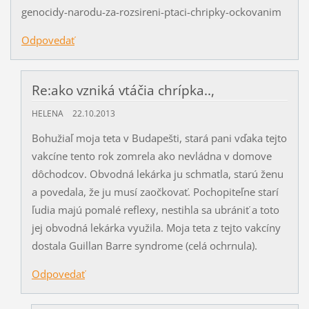
genocidy-narodu-za-rozsireni-ptaci-chripky-ockovanim
Odpovedať
Re:ako vzniká vtáčia chrípka..,
HELENA
22.10.2013
Bohužiaľ moja teta v Budapešti, stará pani vďaka tejto
vakcíne tento rok zomrela ako nevládna v domove
dôchodcov. Obvodná lekárka ju schmatla, starú ženu
a povedala, že ju musí zaočkovať. Pochopiteľne starí
ľudia majú pomalé reflexy, nestihla sa ubrániť a toto
jej obvodná lekárka využila. Moja teta z tejto vakcíny
dostala Guillan Barre syndrome (celá ochrnula).
Odpovedať