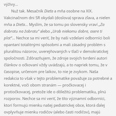
výživy…
Nuž tak. Mesačník
Dieťa
a mňa osobne na XIX.
Vakcinačnom dni SR okydali (doslova) sprava zľava, a nielen
mňa a
Dieťa
… Myslím, že sa tomu po slovensky vraví
„Za
dobrotu na žobrotu“
alebo
„Urob niekomu dobre, osere ti
plot“
… Nechce sa mi veriť, že by naši vzdelaní odborníci boli
opantaní totalitnými spôsobmi a mali zásadný problém s
pluralitou názorov, uverejňovaných v tlači v demokratickej
spoločnosti. Zdôrazňujem, že zdroje svojich tvrdení autori
článkov o očkovaní vždy uvádzajú, a to napriek tomu, že v
časopise, určenom pre laikov, to nie je zvykom. Naša
redakcia to však v tejto problematike považuje za potrebné a
korektné, voči obom stranám — pročkovacej i
protiočkovacej, pretože ide o dôležitú problematiku, plnú
rozporov. Nechce sa mi veriť, že títo významní odborníci,
ktorí formujú mienku našej pediatrickej obce, ktorá ďalej
ovplyvňuje mienku rodičov (alebo časti rodičov), majú