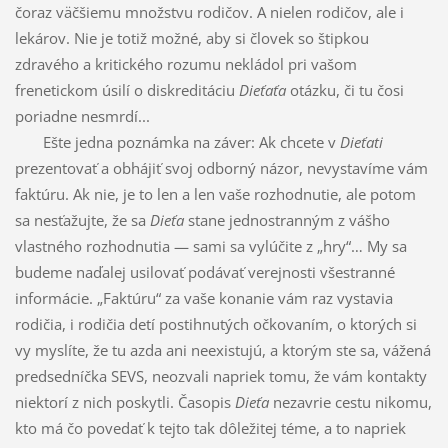
čoraz väčšiemu množstvu rodičov. A nielen rodičov, ale i
lekárov. Nie je totiž možné, aby si človek so štipkou
zdravého a kritického rozumu nekládol pri vašom
frenetickom úsilí o diskreditáciu
Dieťaťa
otázku, či tu čosi
poriadne nesmrdí...
Ešte jedna poznámka na záver: Ak chcete v
Dieťati
prezentovať a obhájiť svoj odborný názor, nevystavíme vám
faktúru. Ak nie, je to len a len vaše rozhodnutie, ale potom
sa nesťažujte, že sa
Dieťa
stane jednostranným z vášho
vlastného rozhodnutia — sami sa vylúčite z „hry“… My sa
budeme naďalej usilovať podávať verejnosti všestranné
informácie. „Faktúru“ za vaše konanie vám raz vystavia
rodičia, i rodičia detí postihnutých očkovaním, o ktorých si
vy myslíte, že tu azda ani neexistujú, a ktorým ste sa, vážená
predsedníčka SEVS, neozvali napriek tomu, že vám kontakty
niektorí z nich poskytli. Časopis
Dieťa
nezavrie cestu nikomu,
kto má čo povedať k tejto tak dôležitej téme, a to napriek