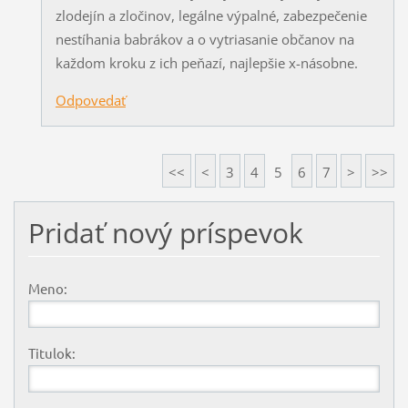
zlodejín a zločinov, legálne výpalné, zabezpečenie
nestíhania babrákov a o vytriasanie občanov na
každom kroku z ich peňazí, najlepšie x-násobne.
Odpovedať
<<
<
3
4
5
6
7
>
>>
Pridať nový príspevok
Meno:
Titulok: