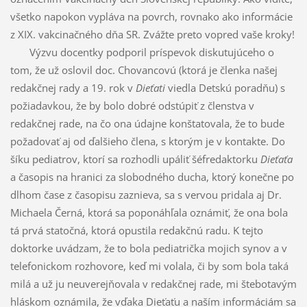
všetko napokon vypláva na povrch, rovnako ako informácie
z XIX. vakcinačného dňa SR. Zvážte preto vopred vaše kroky!
Výzvu docentky podporil príspevok diskutujúceho o
tom, že už oslovil doc. Chovancovú (ktorá je členka našej
redakčnej rady a 19. rok v
Dieťati
viedla Detskú poradňu) s
požiadavkou, že by bolo dobré odstúpiť z členstva v
redakčnej rade, na čo ona údajne konštatovala, že to bude
požadovať aj od ďalšieho člena, s ktorým je v kontakte. Do
šíku pediatrov, ktorí sa rozhodli upáliť šéfredaktorku
Dieťaťa
a časopis na hranici za slobodného ducha, ktorý konečne po
dlhom čase z časopisu zaznieva, sa s vervou pridala aj Dr.
Michaela Černá, ktorá sa poponáhľala oznámiť, že ona bola
tá prvá statočná, ktorá opustila redakčnú radu. K tejto
doktorke uvádzam, že to bola pediatrička mojich synov a v
telefonickom rozhovore, keď mi volala, či by som bola taká
milá a už ju neuverejňovala v redakčnej rade, mi štebotavým
hláskom oznámila, že vďaka Dieťaťu a naším informáciám sa