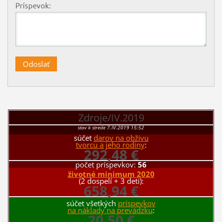
Príspevok:
Zdroje/IV.2019
stav k strede 7.IV.2019 15:52
súčet
darov na obživu
tvorcu a jeho rodiny
:
292,48 €
počet príspevkov:
56
životné minimum 2020
(2 dospelí + 3 deti):
658,94 €
súčet všetkých
príspevkov
na náklady na prevádzku
:
20,50 €