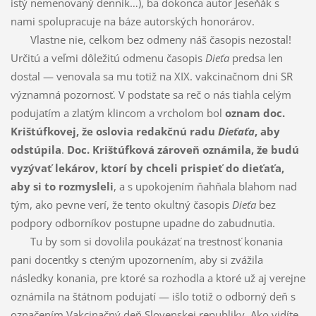
istý nemenovaný denník…), ba dokonca autor Jeseňák s
nami spolupracuje na báze autorských honorárov.
Vlastne nie, celkom bez odmeny náš časopis nezostal!
Určitú a veľmi dôležitú odmenu časopis
Dieťa
predsa len
dostal — venovala sa mu totiž na XIX. vakcinačnom dni SR
významná pozornosť. V podstate sa reč o nás tiahla celým
podujatím a zlatým klincom a vrcholom bol
oznam doc.
Krištúfkovej, že oslovia redakčnú radu
Dieťaťa
, aby
odstúpila
.
Doc. Krištúfková zároveň oznámila, že budú
vyzývať lekárov, ktorí by chceli prispieť do dieťaťa,
aby si to rozmysleli
, a s upokojením ňahňala blahom nad
tým, ako pevne verí, že tento okultný časopis
Dieťa
bez
podpory odborníkov postupne upadne do zabudnutia.
Tu by som si dovolila poukázať na trestnosť konania
pani docentky s cteným upozornením, aby si zvážila
následky konania, pre ktoré sa rozhodla a ktoré už aj verejne
oznámila na štátnom podujatí — išlo totiž o odborný deň s
označením Vakcinačný deň Slovenskej republiky. Ako vidíte,