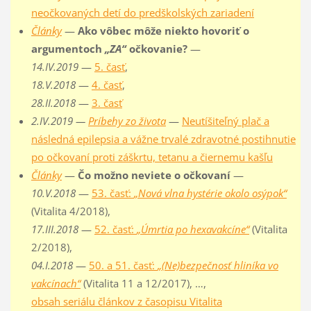
neočkovaných detí do predškolských zariadení
Články
—
Ako vôbec môže niekto hovoriť o
argumentoch
„ZA“
očkovanie?
—
14.IV.2019
—
5. časť
,
18.V.2018
—
4. časť
,
28.II.2018
—
3. časť
2.IV.2019 —
Príbehy zo života
—
Neutíšiteľný plač a
následná epilepsia a vážne trvalé zdravotné postihnutie
po očkovaní proti záškrtu, tetanu a čiernemu kašľu
Články
—
Čo možno neviete o očkovaní
—
10.V.2018
—
53. časť:
„Nová vlna hystérie okolo osýpok“
(Vitalita 4/2018),
17.III.2018
—
52. časť:
„Úmrtia po hexavakcíne“
(Vitalita
2/2018),
04.I.2018
—
50. a 51. časť:
„(Ne)bezpečnosť hliníka vo
vakcínach“
(Vitalita 11 a 12/2017), …,
obsah seriálu článkov z časopisu Vitalita