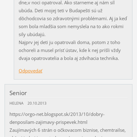
dne,v noci opatroval. Ako starneme aj nám síl
ubúda. Deti mojej teti v Budapešti sú už
dôchodcovia so zdravotnými problémami. Aj ja keď
som bola mladšia som nemyslela na to ako rokmi
sily ubúdajú.
Najprv jej deti ju opatrovali doma, potom z toho
ochoreli a musel prísť ústav, kde k nej prišli vždy
dvaja opatrovatelia a bola aj zdvíhacia technika.
Odpovedať
Senior
HELENA
20.10.2013
https://orgo-net.blogspot.sk/2013/10/dobry-
denposilam-zajimavy-prispevek.html
Zaujímavých 6 strán o očkovacom biznise, chemtrailse,