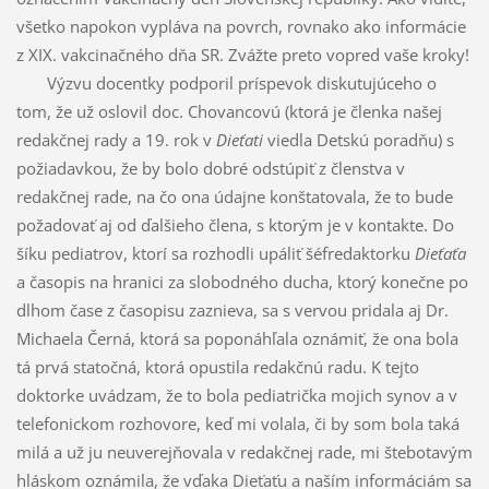
všetko napokon vypláva na povrch, rovnako ako informácie
z XIX. vakcinačného dňa SR. Zvážte preto vopred vaše kroky!
Výzvu docentky podporil príspevok diskutujúceho o
tom, že už oslovil doc. Chovancovú (ktorá je členka našej
redakčnej rady a 19. rok v
Dieťati
viedla Detskú poradňu) s
požiadavkou, že by bolo dobré odstúpiť z členstva v
redakčnej rade, na čo ona údajne konštatovala, že to bude
požadovať aj od ďalšieho člena, s ktorým je v kontakte. Do
šíku pediatrov, ktorí sa rozhodli upáliť šéfredaktorku
Dieťaťa
a časopis na hranici za slobodného ducha, ktorý konečne po
dlhom čase z časopisu zaznieva, sa s vervou pridala aj Dr.
Michaela Černá, ktorá sa poponáhľala oznámiť, že ona bola
tá prvá statočná, ktorá opustila redakčnú radu. K tejto
doktorke uvádzam, že to bola pediatrička mojich synov a v
telefonickom rozhovore, keď mi volala, či by som bola taká
milá a už ju neuverejňovala v redakčnej rade, mi štebotavým
hláskom oznámila, že vďaka Dieťaťu a naším informáciám sa