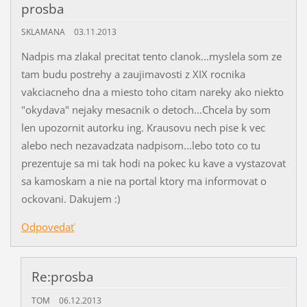
prosba
SKLAMANA
03.11.2013
Nadpis ma zlakal precitat tento clanok...myslela som ze
tam budu postrehy a zaujimavosti z XIX rocnika
vakciacneho dna a miesto toho citam nareky ako niekto
"okydava" nejaky mesacnik o detoch...Chcela by som
len upozornit autorku ing. Krausovu nech pise k vec
alebo nech nezavadzata nadpisom...lebo toto co tu
prezentuje sa mi tak hodi na pokec ku kave a vystazovat
sa kamoskam a nie na portal ktory ma informovat o
ockovani. Dakujem :)
Odpovedať
Re:prosba
TOM
06.12.2013