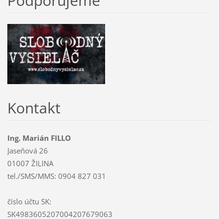
Podporujeme
Kontakt
Ing. Marián FILLO
Jaseňová 26
01007 ŽILINA
tel./SMS/MMS: 0904 827 031
číslo účtu SK:
SK4983605207004207679063