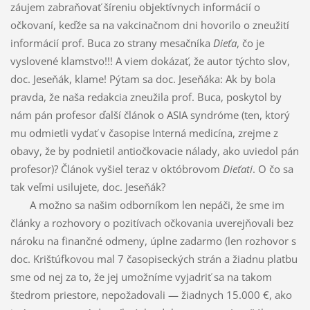
záujem zabraňovať šíreniu objektívnych informácií o
očkovaní, keďže sa na vakcinačnom dni hovorilo o zneužití
informácií prof. Buca zo strany mesačníka
Dieťa
, čo je
vyslovené klamstvo!!! A viem dokázať, že autor týchto slov,
doc. Jeseňák, klame! Pýtam sa doc. Jeseňáka: Ak by bola
pravda, že naša redakcia zneužila prof. Buca, poskytol by
nám pán profesor ďalší článok o ASIA syndróme (ten, ktorý
mu odmietli vydať v časopise Interná medicína, zrejme z
obavy, že by podnietil antiočkovacie nálady, ako uviedol pán
profesor)? Článok vyšiel teraz v októbrovom
Dieťati
. O čo sa
tak veľmi usilujete, doc. Jeseňák?
A možno sa našim odborníkom len nepáči, že sme im
články a rozhovory o pozitívach očkovania uverejňovali bez
nároku na finančné odmeny, úplne zadarmo (len rozhovor s
doc. Krištúfkovou mal 7 časopiseckých strán a žiadnu platbu
sme od nej za to, že jej umožníme vyjadriť sa na takom
štedrom priestore, nepožadovali — žiadnych 15.000 €, ako