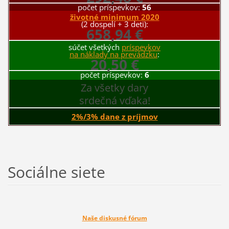
počet príspevkov:
56
životné minimum 2020
(2 dospelí + 3 deti):
658,94 €
súčet všetkých
príspevkov
na náklady na prevádzku
:
20,50 €
počet príspevkov:
6
Za všetky dary
srdečná vďaka!
2%/3% dane z príjmov
Sociálne siete
Naše diskusné fórum