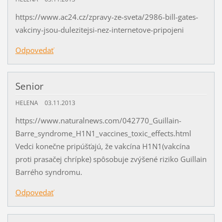
https://www.ac24.cz/zpravy-ze-sveta/2986-bill-gates-
vakciny-jsou-dulezitejsi-nez-internetove-pripojeni
Odpovedať
Senior
HELENA
03.11.2013
https://www.naturalnews.com/042770_Guillain-
Barre_syndrome_H1N1_vaccines_toxic_effects.html
Vedci konečne pripúšťajú, že vakcína H1N1(vakcína
proti prasačej chrípke) spôsobuje zvýšené riziko Guillain
Barrého syndromu.
Odpovedať