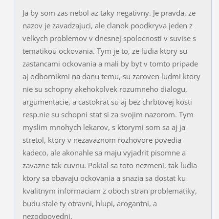
Ja by som zas nebol az taky negativny. Je pravda, ze
nazov je zavadzajuci, ale clanok poodkryva jeden z
velkych problemov v dnesnej spolocnosti v suvise s
tematikou ockovania. Tym je to, ze ludia ktory su
zastancami ockovania a mali by byt v tomto pripade
aj odbornikmi na danu temu, su zaroven ludmi ktory
nie su schopny akehokolvek rozumneho dialogu,
argumentacie, a castokrat su aj bez chrbtovej kosti
resp.nie su schopni stat si za svojim nazorom. Tym
myslim mnohych lekarov, s ktorymi som sa aj ja
stretol, ktory v nezavaznom rozhovore povedia
kadeco, ale akonahle sa maju vyjadrit pisomne a
zavazne tak cuvnu. Pokial sa toto nezmeni, tak ludia
ktory sa obavaju ockovania a snazia sa dostat ku
kvalitnym informaciam z oboch stran problematiky,
budu stale ty otravni, hlupi, arogantni, a
nezodpovedni.