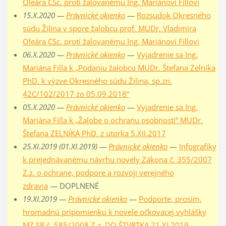
Oleára CSc. proti žalovanému Ing. Mariánovi Fillovi
15.X.2020 —
Právnické okienko
—
Rozsudok Okresného
súdu Žilina v spore žalobcu prof. MUDr. Vladimíra
Oleára CSc. proti žalovanému Ing. Mariánovi Fillovi
06.X.2020 —
Právnické okienko
—
Vyjadrenie sa Ing.
Mariána Filla k „Podaniu žalobcu MUDr. Štefana Zelníka
PhD. k výzve Okresného súdu Žilina, sp.zn.
42C/102/2017 zo 05.09.2018“
05.X.2020 —
Právnické okienko
—
Vyjadrenie sa Ing.
Mariána Filla k „Žalobe o ochranu osobnosti“ MUDr.
Štefana ZELNÍKA PhD. z utorka 5.XII.2017
25.XI.2019 (01.XI.2019) —
Právnické okienko
—
Infografiky
k prejednávanému návrhu novely Zákona č. 355/2007
Z.z. o ochrane, podpore a rozvoji verejného
zdravia
— DOPLNENÉ
19.XI.2019 —
Právnické okienko
—
Podporte, prosím,
hromadnú pripomienku k novele očkovacej vyhlášky
MZ SR č. 585/2008 Z.z. DO ŠTVRTKA 21.XI.2019