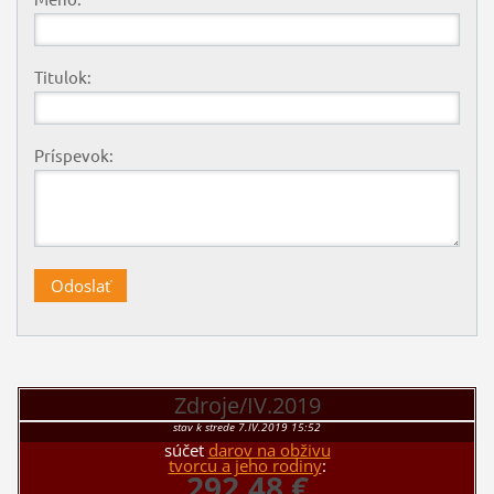
Titulok:
Príspevok:
Zdroje/IV.2019
stav k strede 7.IV.2019 15:52
súčet
darov na obživu
tvorcu a jeho rodiny
:
292,48 €