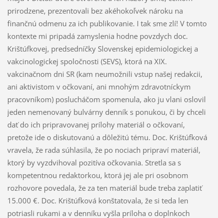
prirodzene, prezentovali bez akéhokoľvek nároku na
finančnú odmenu za ich publikovanie. I tak sme zlí! V tomto
kontexte mi pripadá zamyslenia hodne povzdych doc.
Krištúfkovej, predsedníčky Slovenskej epidemiologickej a
vakcinologickej spoločnosti (SEVS), ktorá na XIX.
vakcinačnom dni SR (kam neumožnili vstup našej redakcii,
ani aktivistom v očkovaní, ani mnohým zdravotníckym
pracovníkom) poslucháčom spomenula, ako ju vlani oslovil
jeden nemenovaný bulvárny denník s ponukou, či by chceli
dať do ich pripravovanej prílohy materiál o očkovaní,
pretože ide o diskutovanú a dôležitú tému. Doc. Krištúfková
vravela, že rada súhlasila, že po nociach pripraví materiál,
ktorý by vyzdvihoval pozitíva očkovania. Stretla sa s
kompetentnou redaktorkou, ktorá jej ale pri osobnom
rozhovore povedala, že za ten materiál bude treba zaplatiť
15.000 €. Doc. Krištúfková konštatovala, že si teda len
potriasli rukami a v denníku vyšla príloha o doplnkoch