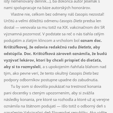
istý nemenovaný denník…), ba dokonca autor Jeseňák s
nami spolupracuje na báze autorských honorárov.
Vlastne nie, celkom bez odmeny náš časopis nezostal!
Určitú a veľmi dôležitú odmenu časopis
Dieťa
predsa len
dostal — venovala sa mu totiž na XIX. vakcinačnom dni SR
významná pozornosť. V podstate sa reč o nás tiahla celým
podujatím a zlatým klincom a vrcholom bol
oznam doc.
Krištúfkovej, že oslovia redakčnú radu
Dieťaťa
, aby
odstúpila
.
Doc. Krištúfková zároveň oznámila, že budú
vyzývať lekárov, ktorí by chceli prispieť do dieťaťa,
aby si to rozmysleli
, a s upokojením ňahňala blahom nad
tým, ako pevne verí, že tento okultný časopis
Dieťa
bez
podpory odborníkov postupne upadne do zabudnutia.
Tu by som si dovolila poukázať na trestnosť konania
pani docentky s cteným upozornením, aby si zvážila
následky konania, pre ktoré sa rozhodla a ktoré už aj verejne
oznámila na štátnom podujatí — išlo totiž o odborný deň s
označením Vakcinačný deň Slovenskej republiky. Ako vidíte,