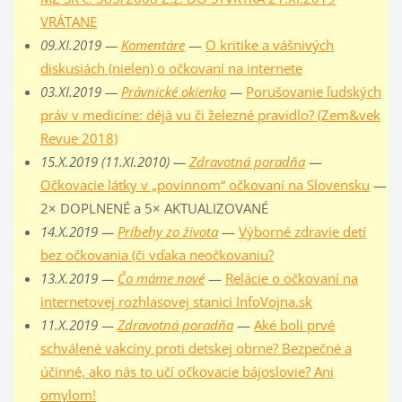
VRÁTANE
09.XI.2019 —
Komentáre
—
O kritike a vášnivých
diskusiách (nielen) o očkovaní na internete
03.XI.2019 —
Právnické okienko
—
Porušovanie ľudských
práv v medicíne: déjà vu či železné pravidlo? (Zem&vek
Revue 2018)
15.X.2019 (11.XI.2010) —
Zdravotná poradňa
—
Očkovacie látky v „povinnom“ očkovaní na Slovensku
—
2× DOPLNENÉ a 5× AKTUALIZOVANÉ
14.X.2019 —
Príbehy zo života
—
Výborné zdravie detí
bez očkovania (či vďaka neočkovaniu?
13.X.2019 —
Čo máme nové
—
Relácie o očkovaní na
internetovej rozhlasovej stanici InfoVojna.sk
11.X.2019 —
Zdravotná poradňa
—
Aké boli prvé
schválené vakcíny proti detskej obrne? Bezpečné a
účinné, ako nás to učí očkovacie bájoslovie? Ani
omylom!