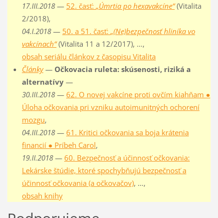
17.III.2018
—
52. časť:
„Úmrtia po hexavakcíne“
(Vitalita
2/2018),
04.I.2018
—
50. a 51. časť:
„(Ne)bezpečnosť hliníka vo
vakcínach“
(Vitalita 11 a 12/2017), …,
obsah seriálu článkov z časopisu Vitalita
Články
—
Očkovacia ruleta: skúsenosti, riziká a
alternatívy
—
30.III.2018
—
62. O novej vakcíne proti ovčím kiahňam ●
Úloha očkovania pri vzniku autoimunitných ochorení
mozgu
,
04.III.2018
—
61. Kritici očkovania sa boja krátenia
financií ● Príbeh Carol
,
19.II.2018
—
60. Bezpečnosť a účinnosť očkovania:
Lekárske štúdie, ktoré spochybňujú bezpečnosť a
účinnosť očkovania (a očkovačov)
, …,
obsah knihy