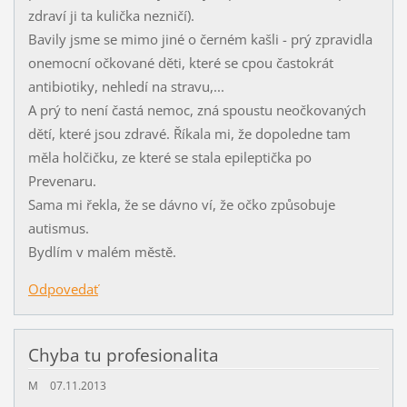
zdraví ji ta kulička nezničí).
Bavily jsme se mimo jiné o černém kašli - prý zpravidla
onemocní očkované děti, které se cpou častokrát
antibiotiky, nehledí na stravu,...
A prý to není častá nemoc, zná spoustu neočkovaných
dětí, které jsou zdravé. Říkala mi, že dopoledne tam
měla holčičku, ze které se stala epileptička po
Prevenaru.
Sama mi řekla, že se dávno ví, že očko způsobuje
autismus.
Bydlím v malém městě.
Odpovedať
Chyba tu profesionalita
M
07.11.2013