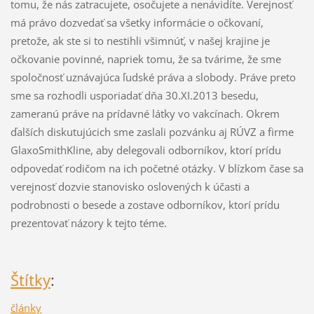
tomu, že nás zatracujete, osočujete a nenávidíte. Verejnosť
má právo dozvedať sa všetky informácie o očkovaní,
pretože, ak ste si to nestihli všimnúť, v našej krajine je
očkovanie povinné, napriek tomu, že sa tvárime, že sme
spoločnosť uznávajúca ľudské práva a slobody. Práve preto
sme sa rozhodli usporiadať dňa 30.XI.2013 besedu,
zameranú práve na prídavné látky vo vakcínach. Okrem
ďalších diskutujúcich sme zaslali pozvánku aj RÚVZ a firme
GlaxoSmithKline, aby delegovali odborníkov, ktorí prídu
odpovedať rodičom na ich početné otázky. V blízkom čase sa
verejnosť dozvie stanovisko oslovených k účasti a
podrobnosti o besede a zostave odborníkov, ktorí prídu
prezentovať názory k tejto téme.
Štítky
:
články