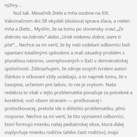
výživy…
Nuž tak. Mesačník
Dieťa
a mňa osobne na XIX.
Vakcinačnom dni SR okydali (doslova) sprava zľava, a nielen
mňa a
Dieťa
… Myslím, že sa tomu po slovensky vraví
„Za
dobrotu na žobrotu“
alebo
„Urob niekomu dobre, osere ti
plot“
… Nechce sa mi veriť, že by naši vzdelaní odborníci boli
opantaní totalitnými spôsobmi a mali zásadný problém s
pluralitou názorov, uverejňovaných v tlači v demokratickej
spoločnosti. Zdôrazňujem, že zdroje svojich tvrdení autori
článkov o očkovaní vždy uvádzajú, a to napriek tomu, že v
časopise, určenom pre laikov, to nie je zvykom. Naša
redakcia to však v tejto problematike považuje za potrebné a
korektné, voči obom stranám — pročkovacej i
protiočkovacej, pretože ide o dôležitú problematiku, plnú
rozporov. Nechce sa mi veriť, že títo významní odborníci,
ktorí formujú mienku našej pediatrickej obce, ktorá ďalej
ovplyvňuje mienku rodičov (alebo časti rodičov), majú