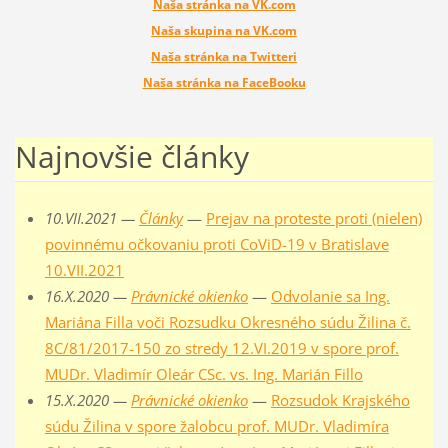
Naša stránka na VK.com
Naša skupina na VK.com
Naša stránka na Twitteri
Naša stránka na FaceBooku
Najnovšie články
10.VII.2021 —
Články
—
Prejav na proteste proti (nielen)
povinnému očkovaniu proti CoViD-19 v Bratislave
10.VII.2021
16.X.2020 —
Právnické okienko
—
Odvolanie sa Ing.
Mariána Filla voči Rozsudku Okresného súdu Žilina č.
8C/81/2017-150 zo stredy 12.VI.2019 v spore prof.
MUDr. Vladimír Oleár CSc. vs. Ing. Marián Fillo
15.X.2020 —
Právnické okienko
—
Rozsudok Krajského
súdu Žilina v spore žalobcu prof. MUDr. Vladimíra