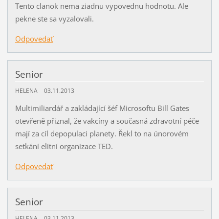
Tento clanok nema ziadnu vypovednu hodnotu. Ale
pekne ste sa vyzalovali.
Odpovedať
Senior
HELENA
03.11.2013
Multimiliardář a zakládající šéf Microsoftu Bill Gates
otevřeně přiznal, že vakcíny a současná zdravotní péče
mají za cíl depopulaci planety. Řekl to na únorovém
setkání elitní organizace TED.
Odpovedať
Senior
HELENA
03.11.2013