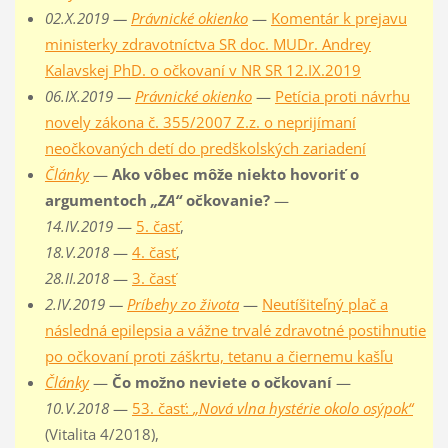
02.X.2019 —
Právnické okienko
—
Komentár k prejavu
ministerky zdravotníctva SR doc. MUDr. Andrey
Kalavskej PhD. o očkovaní v NR SR 12.IX.2019
06.IX.2019 —
Právnické okienko
—
Petícia proti návrhu
novely zákona č. 355/2007 Z.z. o neprijímaní
neočkovaných detí do predškolských zariadení
Články
—
Ako vôbec môže niekto hovoriť o
argumentoch
„ZA“
očkovanie?
—
14.IV.2019
—
5. časť
,
18.V.2018
—
4. časť
,
28.II.2018
—
3. časť
2.IV.2019 —
Príbehy zo života
—
Neutíšiteľný plač a
následná epilepsia a vážne trvalé zdravotné postihnutie
po očkovaní proti záškrtu, tetanu a čiernemu kašľu
Články
—
Čo možno neviete o očkovaní
—
10.V.2018
—
53. časť:
„Nová vlna hystérie okolo osýpok“
(Vitalita 4/2018),