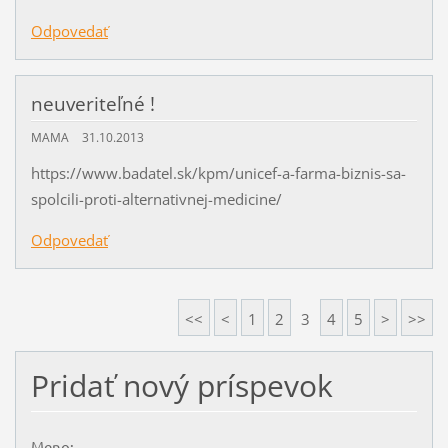
Odpovedať
neuveriteľné !
MAMA
31.10.2013
https://www.badatel.sk/kpm/unicef-a-farma-biznis-sa-
spolcili-proti-alternativnej-medicine/
Odpovedať
<<
<
1
2
3
4
5
>
>>
Pridať nový príspevok
Meno: