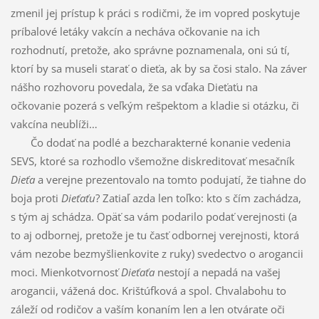
zmenil jej prístup k práci s rodičmi, že im vopred poskytuje
príbalové letáky vakcín a necháva očkovanie na ich
rozhodnutí, pretože, ako správne poznamenala, oni sú tí,
ktorí by sa museli starať o dieťa, ak by sa čosi stalo. Na záver
nášho rozhovoru povedala, že sa vďaka Dieťaťu na
očkovanie pozerá s veľkým rešpektom a kladie si otázku, či
vakcína neublíži…
Čo dodať na podlé a bezcharakterné konanie vedenia
SEVS, ktoré sa rozhodlo všemožne diskreditovať mesačník
Dieťa
a verejne prezentovalo na tomto podujatí, že tiahne do
boja proti
Dieťaťu
? Zatiaľ azda len toľko: kto s čím zachádza,
s tým aj schádza. Opäť sa vám podarilo podať verejnosti (a
to aj odbornej, pretože je tu časť odbornej verejnosti, ktorá
vám nezobe bezmyšlienkovite z ruky) svedectvo o arogancii
moci. Mienkotvornosť
Dieťaťa
nestojí a nepadá na vašej
arogancii, vážená doc. Krištúfková a spol. Chvalabohu to
záleží od rodičov a vaším konaním len a len otvárate oči