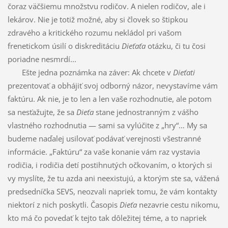
čoraz väčšiemu množstvu rodičov. A nielen rodičov, ale i
lekárov. Nie je totiž možné, aby si človek so štipkou
zdravého a kritického rozumu nekládol pri vašom
frenetickom úsilí o diskreditáciu
Dieťaťa
otázku, či tu čosi
poriadne nesmrdí...
Ešte jedna poznámka na záver: Ak chcete v
Dieťati
prezentovať a obhájiť svoj odborný názor, nevystavíme vám
faktúru. Ak nie, je to len a len vaše rozhodnutie, ale potom
sa nesťažujte, že sa
Dieťa
stane jednostranným z vášho
vlastného rozhodnutia — sami sa vylúčite z „hry“… My sa
budeme naďalej usilovať podávať verejnosti všestranné
informácie. „Faktúru“ za vaše konanie vám raz vystavia
rodičia, i rodičia detí postihnutých očkovaním, o ktorých si
vy myslíte, že tu azda ani neexistujú, a ktorým ste sa, vážená
predsedníčka SEVS, neozvali napriek tomu, že vám kontakty
niektorí z nich poskytli. Časopis
Dieťa
nezavrie cestu nikomu,
kto má čo povedať k tejto tak dôležitej téme, a to napriek