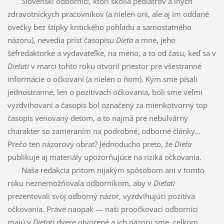
Slovenskí odborníci, ktorí školia pediatrov a iných
zdravotníckych pracovníkov (a nielen oni, ale aj im oddané
ovečky bez štipky kritického pohľadu a samostatného
názoru), nevedia prísť časopisu
Dieťa
a mne, jeho
šéfredaktorke a vydavateľke, na meno, a to od času, keď sa v
Dieťati
v marci tohto roku otvoril priestor pre všestranné
informácie o očkovaní (a nielen o ňom). Kým sme písali
jednostranne, len o pozitívach očkovania, boli sme veľmi
vyzdvihovaní a časopis bol označený za mienkotvorný top
časopis venovaný deťom, a to najmä pre nebulvárny
charakter so zameraním na podrobné, odborné články…
Prečo ten názorový obrat? Jednoducho preto, že
Dieťa
publikuje aj materiály upozorňujúce na riziká očkovania.
Naša redakcia pritom nijakým spôsobom ani v tomto
roku neznemožňovala odborníkom, aby v
Dieťati
prezentovali svoj odborný názor, vyzdvihujúci pozitíva
očkovania. Práve naopak — naši proočkovací odborníci
majú v
Dieťati
dvere otvorené a ich názory sme, celkom