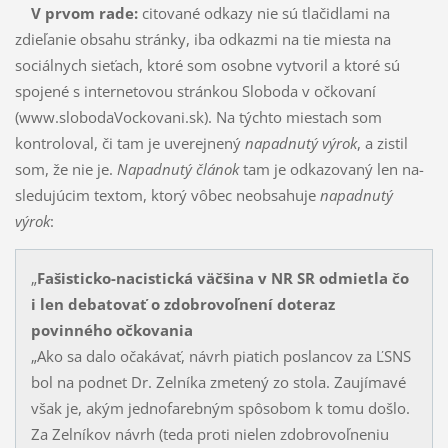
V prvom rade:
citované odkazy nie sú tlačidlami na
zdieľanie obsahu stránky, iba odkazmi na tie miesta na
sociálnych sieťach, ktoré som osobne vytvoril a ktoré sú
spojené s internetovou strán­kou Sloboda v očkovaní
(www.slobodaVockovani.sk). Na týchto miestach som
kontroloval, či tam je uve­rej­nený
napadnutý výrok
, a zistil
som, že nie je.
Napadnutý článok
tam je odkazovaný len na­
sle­du­júcim textom, ktorý vôbec neobsahuje
napadnutý
výrok
:
„
Fašisticko-nacistická väčšina v NR SR odmietla čo
i len debatovať o zdobrovoľnení doteraz
povinného očkovania
„Ako sa dalo očakávať, návrh piatich poslancov za ĽSNS
bol na podnet Dr. Zelníka zme­tený zo stola. Zaujímavé
však je, akým jednofarebným spôsobom k tomu došlo.
Za Zelníkov návrh (teda proti nielen zdobrovoľneniu