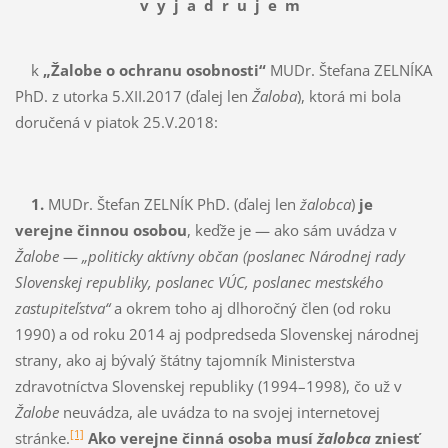
vyjadrujem
k
„Žalobe o ochranu osobnosti“
MUDr. Štefana ZELNÍKA
PhD. z utorka 5.XII.2017 (ďalej len
Žaloba
), ktorá mi bola
doručená v piatok 25.V.2018:
1.
MUDr. Štefan ZELNÍK PhD. (ďalej len
žalobca
)
je
verejne činnou osobou
, keďže je — ako sám uvádza v
Žalobe
—
„politicky aktívny občan (poslanec Národnej rady
Slovenskej republiky, po­slanec VÚC, poslanec mestského
zastupiteľstva“
a okrem toho aj dlhoročný člen (od roku
1990) a od roku 2014 aj podpredseda Sloven­skej národnej
strany, ako aj bývalý štátny tajomník Minister­stva
zdravotníctva Slovenskej republiky (1994–1998), čo už v
Žalobe
neuvádza, ale uvádza to na svo­jej internetovej
[1]
stránke.
Ako verejne činná osoba musí
ža­lob­ca
zniesť