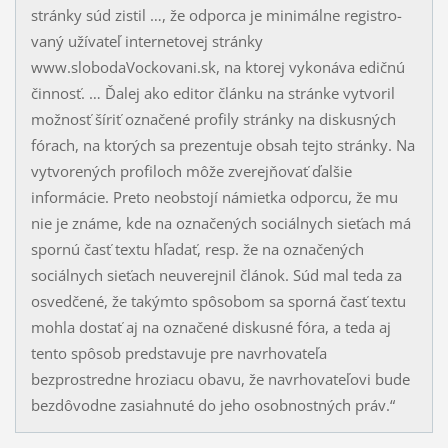
stránky súd zistil …, že odporca je minimálne re­gis­tro­
vaný užívateľ internetovej stránky
www.slobodaVockovani.sk, na ktorej vy­ko­ná­va edič­nú
činnosť. … Ďalej ako editor článku na stránke vytvoril
možnosť šíriť označe­né pro­fi­ly stránky na diskusných
fórach, na ktorých sa prezentuje obsah tejto stránky. Na
vy­tvo­rených profiloch môže zverejňovať ďalšie
informácie. Preto neobstojí námietka od­por­cu, že mu
nie je známe, kde na označených sociálnych sieťach má
spornú časť tex­tu hľa­dať, resp. že na označených
sociálnych sieťach neuverejnil článok. Súd mal teda za
osvedčené, že takýmto spôsobom sa sporná časť textu
mohla dostať aj na označené dis­kusné fóra, a teda aj
tento spôsob predstavuje pre navrhovateľa
bezprostredne hro­ziacu obavu, že navrhovateľovi bude
bezdôvodne zasiahnuté do jeho osobnostných práv.“