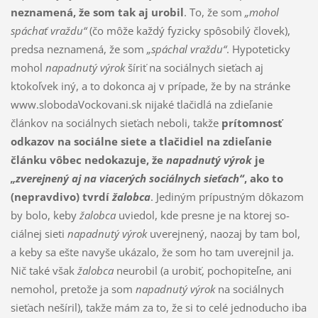
neznamená, že som tak aj urobil
. To, že som
„mohol
spáchať vraždu“
(čo môže každý fy­zicky spôsobilý človek),
predsa neznamená, že som
„spáchal vraždu“
. Hypoteticky
mohol
na­pad­nutý výrok
šíriť na sociálnych sieťach aj
ktokoľvek iný, a to dokon­ca aj v prípade, že by na strán­ke
www.slobodaVockovani.sk nijaké tlačidlá na zdieľanie
článkov na sociál­nych sieťach nebo­li, takže
prítomnosť
odkazov na sociálne siete a tlačidiel na zdieľanie
článku vô­bec ne­do­ka­zu­je, že
na­pad­nutý výrok
je
„zverejnený aj na viacerých sociálnych sieťach“
, ako to
(nepravdivo) tvr­dí
žalobca
. Jediným prípustným dôkazom
by bolo, keby
žalobca
uviedol, kde pres­ne je na ktorej so­
ciálnej sieti
napadnutý výrok
uverejnený, naozaj by tam bol,
a keby sa ešte navyše ukázalo, že som ho tam uverejnil ja.
Nič také však
žalobca
neurobil (a urobiť, pochopiteľne, ani
nemohol, pre­tože ja som
napadnutý vý­rok
na sociálnych
sieťach nešíril), takže mám za to, že si to celé jednodu­cho iba