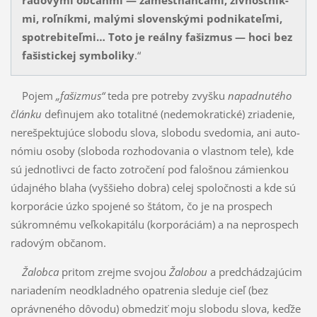
radovými občanmi — zamestnancami, živnostník­
mi, roľník­mi, malými slovenskými podnikateľmi,
spotrebiteľmi… Toto je reálny fašizmus — hoci bez
fašistickej symboliky
.“
Pojem
„fašizmus“
teda pre potreby zvyšku
napadnutého
článku
definujem ako tota­lit­né (nede­mo­kratické) zriadenie,
nerešpektujúce slobodu slova, slobodu svedomia, ani auto­
nó­miu osoby (slo­bo­da rozhodovania o vlastnom tele), kde
sú jednot­livci de facto zotročení pod fa­lošnou zá­mienkou
údajného blaha (vyššieho dobra) celej spoločnosti a kde sú
korporácie úzko spo­je­né so štátom, čo je na prospech
súkromnému veľkokapitálu (korporáciám) a na neprospech
rado­vým obča­nom.
Žalobca
pritom zrejme svojou
Žalobou
a predchádzajúcim
nariadením neodkladného opatrenia sleduje cieľ (bez
oprávneného dôvodu) obmedziť moju slobodu slova, keďže