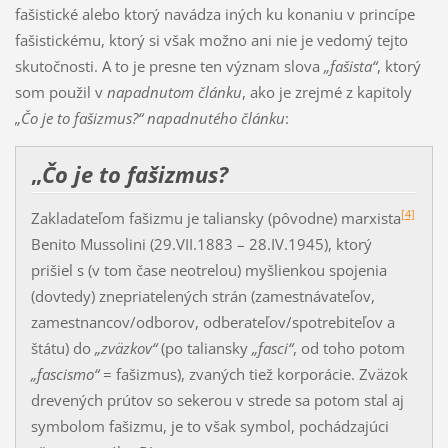
fašistické alebo ktorý na­vá­dza iných ku konaniu v princípe
fašistickému, ktorý si však možno ani nie je vedomý tejto
skutoč­nosti. A to je presne ten význam slova
„fašista“
, ktorý
som použil v
napadnutom článku
, ako je zrej­mé z kapito­ly
„Čo je to fašizmus?“
napadnutého článku
:
„
Čo je to fašizmus?
[4]
Zakladateľom fašizmu je taliansky (pôvodne) marxista
Benito Mussolini (29.VII.1883 – 28.IV.1945), ktorý
prišiel s (v tom čase neotrelou) myšlienkou spojenia
(dovtedy) zne­pria­telených strán (zamestnávateľov,
zamestnancov/odborov, odberateľov/spotrebiteľov a
štátu) do
„zväzkov“
(po taliansky
„fasci“
, od toho potom
„fascismo“
= fašizmus), zva­ných tiež korporácie. Zväzok
drevených prútov so sekerou v strede sa potom stal aj
symbolom fašizmu, je to však symbol, pochádzajúci