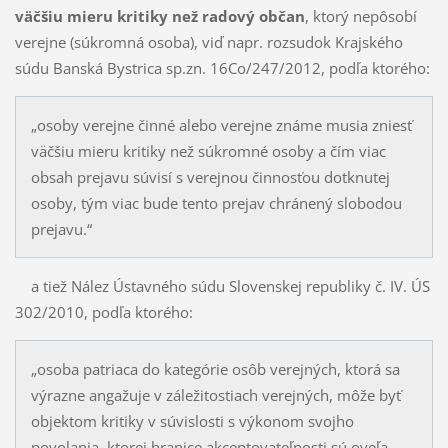
väčšiu mieru kritiky než radový občan
, ktorý ne­pôsobí
verejne (súkromná osoba), viď napr. rozsu­dok Krajského
súdu Banská Bystrica sp.zn. 16Co/247/2012, podľa ktorého:
„osoby verejne činné alebo verejne známe musia zniesť
väčšiu mieru kritiky než sú­krom­né osoby a čím viac
obsah prejavu súvisí s verejnou činnosťou dotknutej
osoby, tým viac bude tento prejav chránený slobodou
prejavu.“
a tiež Nález Ústavného súdu Slovenskej republiky č. IV. ÚS
302/2010, podľa ktorého:
„osoba patriaca do kategórie osôb verejných, ktorá sa
výrazne angažuje v záležitos­tiach verejných, môže byť
objektom kritiky v súvislosti s výkonom svojho
povolania, kto­rej hranice akceptovateľnosti sú oveľa