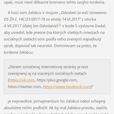
opak, musí niesť dôkazné bremeno tohto svojho tvrdenia.
A hoci som
žalobcu
v mojom
„Odvolaní sa voči Uzneseniu
OS ŽA č. 14C/21/2017-19 zo stredy 14.VI.2017“
z utorka
[3]
4.VII.2017 (ďalej len
Odvolanie
)
v bode 5 výslovne žiadal,
aby uviedol, kde presne (na ktorých všetkých miestach na
sociálnych sieťach) som podľa neho zverejnil
napadnutý
výrok
, doposiaľ tak neurobil. Domnievam sa preto, že
tvrdenie
žalobcu
:
„Okrem označenej internetovej stránky je text
zverejnený aj na viacerých sociálnych sieťach
(
https://vk.com
, https:/plus.google.com,
httos://twitter.com,
https://www.facebook.com
)“
je nepravdivé, prinajmenšom ho
žalobca
nebol schopný
absolútne ničím podložiť. Ak by mal
žalobca
pravdu, stačilo