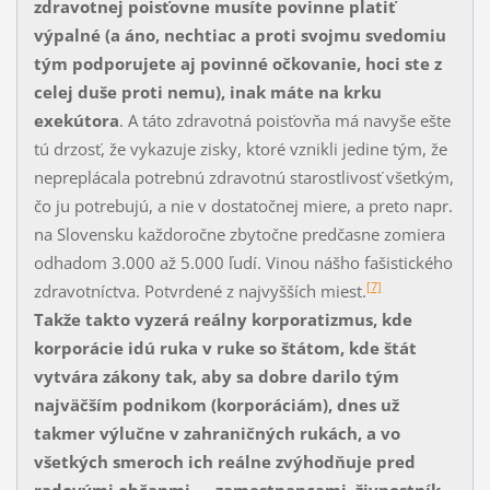
zdravotnej poisťovne musíte po­vinne platiť
výpalné (a áno, nechtiac a proti svojmu svedomiu
tým podporujete aj povinné očkovanie, hoci ste z
celej duše proti nemu), inak máte na krku
exekúto­ra
. A táto zdravotná poisťovňa má navyše ešte
tú drzosť, že vykazuje zisky, ktoré vznik­li je­di­ne tým, že
nepreplácala potrebnú zdravotnú starostlivosť všetkým,
čo ju potrebu­jú, a nie v dostatočnej miere, a preto napr.
na Slovensku každoročne zbytočne predčasne zomiera
odhadom 3.000 až 5.000 ľudí. Vinou nášho fašistického
[7]
zdravotníctva. Potvrde­né z naj­vyšších miest.
Takže takto vyzerá reálny korporatizmus, kde
korporácie idú ruka v ruke so štá­tom, kde štát
vytvára zákony tak, aby sa dobre darilo tým
najväčším podnikom (korporá­ciám), dnes už
takmer výlučne v zahraničných rukách, a vo
všetkých sme­roch ich reálne zvýhodňuje pred