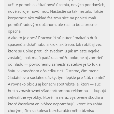
určite pomohla získať nové územia, nových pod­da­ných,
nové zdroje, novú moc. Našťastie sa tak nestalo. Takže
korporácie ako základ fa­šizmu síce na papieri mali
pomôcť radovým občanom, ale realita bola presne
opačná.
A ako to je dnes? Pracovníci sú nútení makať o dušu
spasenú a držať hubu a krok, ak tre­ba, tak robiť aj veci,
ktoré sú úplne proti ich svedomiu (ak im ešte nejaké
zostalo), inak majú padáka a môžu pokojne aj zomrieť
od hladu — pôvodnému zamestnávateľovi je to fuk a
štátu v konečnom dôsledku tiež. Ostatne, čím menej
žiadateľov o sociálne dáv­ky, tým lepšie pre štát, no nie?
A rovnako obídu aj koneční spotrebitelia, ktorí — súc
husto zmasírovaní všadeprítomnou reklamou — kupujú
nekvalitné výrobky, ktoré im ne­raz vyslovene škodia a
ktoré častokrát ani vôbec nepotrebujú, ktoré ich robia
chorý­mi, čím sa koleso bezcharakterného biznisu