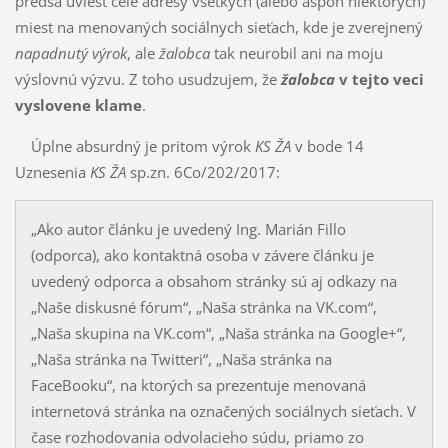
predsa uviesť celé adresy všetkých (alebo aspoň niektorých)
miest na meno­vaných sociálnych sieťach, kde je zverejnený
napadnutý výrok
, ale
žalobca
tak neurobil ani na moju
výslovnú výzvu. Z toho usudzujem, že
žalobca
v tejto veci
vyslo­vene klame
.
Úplne absurdný je pritom výrok
KS ŽA
v bode 14
Uznesenia
KS ŽA
sp.zn. 6Co/202/2017:
„Ako autor článku je uvedený Ing. Marián Fillo
(odporca), ako kontaktná osoba v zá­ve­re článku je
uvedený odporca a obsahom stránky sú aj odkazy na
„Naše diskusné fó­rum“, „Naša strán­ka na VK.com“,
„Naša skupina na VK.com“, „Naša stránka na Goo­gle+“,
„Naša stránka na Twitte­ri“, „Naša stránka na
FaceBooku“, na ktorých sa pre­zen­tu­je menovaná
internetová stránka na označených so­ciál­nych sieťach. V
čase roz­ho­do­va­nia odvolacieho súdu, priamo zo