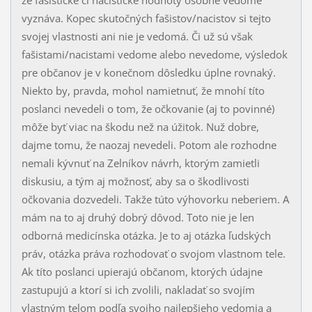
že fašistické či nacistické hodnoty osobne vedome
vyznáva. Kopec skutočných fašistov/nacistov si tejto
svojej vlast­nosti ani nie je vedomá. Či už sú však
fašistami/nacistami vedome alebo nevedome, výsledok
pre občanov je v konečnom dôsledku úplne rovnaký.
Niekto by, pravda, mohol namietnuť, že mnohí títo
poslanci nevedeli o tom, že očko­va­nie (aj to povinné)
môže byť viac na škodu než na úžitok. Nuž dobre,
dajme tomu, že naozaj nevedeli. Potom ale rozhodne
nemali kývnuť na Zelníkov návrh, ktorým zamietli
diskusiu, a tým aj možnosť, aby sa o škodlivosti
očkovania dozvedeli. Takže túto výho­vor­ku neberiem. A
mám na to aj druhý dobrý dôvod. Toto nie je len
odborná medicínska otázka. Je to aj otázka ľudských
práv, otázka práva rozhodovať o svojom vlastnom tele.
Ak títo poslanci upierajú občanom, ktorých údajne
zastupujú a ktorí si ich zvolili, nakla­dať so svojím
vlastným telom podľa svojho najlepšieho vedomia a