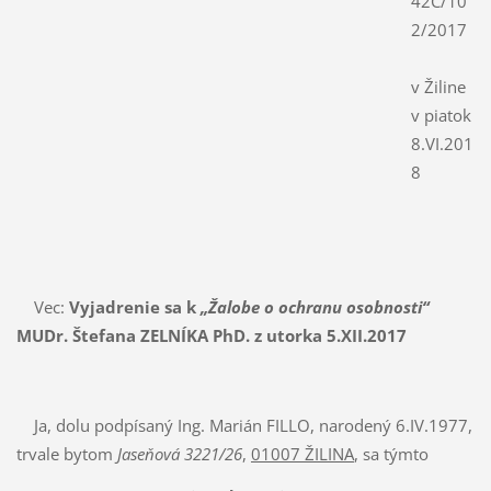
42C/10
2/2017
v Žiline
v piatok
8.VI.201
8
Vec:
Vyjadrenie sa k
„Žalobe o ochranu osobnosti“
MUDr. Štefana ZELNÍKA PhD. z utorka 5.XII.2017
Ja, dolu podpísaný Ing. Marián FILLO, narodený 6.IV.1977,
trvale bytom
Jaseňová 3221/26
,
01007 ŽILINA
, sa týmto