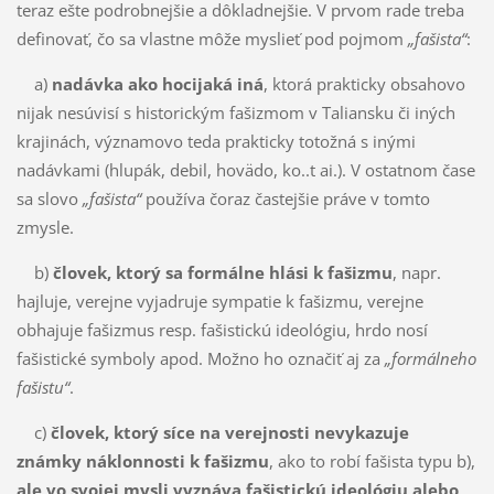
teraz ešte podrobnejšie a dôkladnejšie. V prvom rade treba
definovať, čo sa vlast­ne môže myslieť pod pojmom
„fašista“
:
a)
nadávka ako hocijaká iná
, ktorá prakticky obsahovo
nijak nesúvisí s historic­kým fašizmom v Taliansku či iných
krajinách, významovo teda prakticky totožná s inými
nadávka­mi (hlupák, de­bil, hovädo, ko..t ai.). V ostatnom čase
sa slovo
„fašista“
používa čoraz častejšie prá­ve v tomto
zmysle.
b)
človek, ktorý sa formálne hlási k fašizmu
, napr.
hajluje, verejne vyjadruje sympatie k fašiz­mu, verejne
obhajuje fašizmus resp. fašistickú ideológiu, hrdo nosí
fašistické symboly apod. Možno ho označiť aj za
„formálneho
fašistu“
.
c)
človek, ktorý síce na verejnosti nevykazuje
známky náklonnosti k fašizmu
, ako to robí fašista typu b),
ale vo svojej mysli vyznáva fašistickú ideológiu alebo