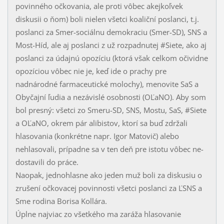
povinného očkovania, ale proti vôbec akejkoľvek
diskusii o ňom) boli nielen všetci koaliční poslanci, t.j.
poslanci za Smer-so­ciál­nu demokraciu (Smer-SD), SNS a
Most-Híd, ale aj poslanci z už rozpadnutej #Sie­te, ako aj
poslanci za údajnú opozíciu (ktorá však celkom očividne
opozíciou vôbec nie je, keď ide o prachy pre
nadnárodné farmaceutické molochy), menovite SaS a
Obyčajní ľu­dia a nezávislé osobnosti (OĽaNO). Aby som
bol presný: všetci zo Smeru-SD, SNS, Mos­tu, SaS, #Siete
a OĽaNO, okrem pár alibistov, ktorí sa buď zdržali
hlasovania (kon­krétne napr. Igor Matovič) alebo
nehlasovali, prípadne sa v ten deň pre istotu vôbec ne­
do­stavili do práce.
Naopak, jednohlasne ako jeden muž boli za diskusiu o
zrušení očkovacej povinnosti všetci poslanci za ĽSNS a
Sme rodina Borisa Kollára.
Úplne najviac zo všetkého ma zaráža hlasovanie