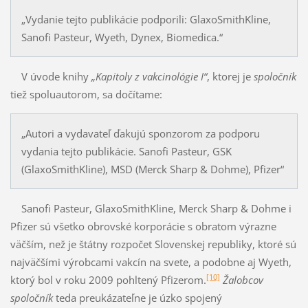
„Vydanie tejto publikácie podporili: GlaxoSmithKline,
Sanofi Pasteur, Wyeth, Dynex, Bio­medi­ca.“
V úvode knihy
„Kapitoly z vakcinológie I“
, ktorej je
spoločník
tiež spoluautorom, sa dočítame:
„Autori a vydavateľ ďakujú sponzorom za podporu
vydania tejto publikácie. Sanofi Pasteur, GSK
(GlaxoSmithKline), MSD (Merck Sharp & Dohme), Pfizer“
Sanofi Pasteur, GlaxoSmithKline, Merck Sharp & Dohme i
Pfizer sú všetko obrovské korporácie s obratom výrazne
väčším, než je štátny rozpočet Slovenskej republiky, ktoré sú
najväčšími výrob­cami vakcín na svete, a podobne aj Wyeth,
[10]
ktorý bol v roku 2009 pohltený Pfizerom.
Žalobcov
spoločník
teda preukázateľne je úz­ko spojený