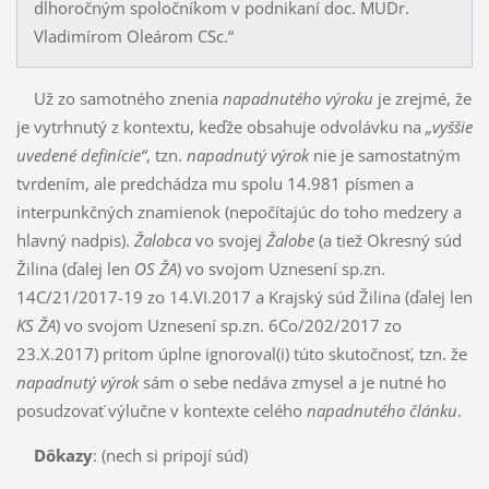
dlhoročným spoločníkom v podnikaní doc. MUDr.
Vladimírom Oleárom CSc.“
Už zo samotného znenia
napadnutého výroku
je zrejmé, že
je vytrhnutý z kontextu, keďže obsa­hu­je odvo­láv­ku na
„vyššie
uvedené definície“
, tzn.
napadnutý výrok
nie je samostatným
tvrdením, ale predchádza mu spolu 14.981 písmen a
interpunkčných znamienok (nepočítajúc do toho medzery a
hlavný nadpis).
Žalobca
vo svojej
Žalobe
(a tiež Okres­ný súd
Žilina (ďalej len
OS ŽA
) vo svojom Uznesení sp.zn.
14C/21/2017-19 zo 14.VI.2017 a Krajský súd Žilina (ďalej len
KS ŽA
) vo svojom Uz­ne­se­ní sp.zn. 6Co/202/2017 zo
23.X.2017) pritom úplne ignoroval(i) túto sku­toč­nosť, tzn. že
na­pad­nutý výrok
sám o se­be nedáva zmysel a je nutné ho
posudzovať výlučne v kon­texte celého
na­pad­nutého článku
.
Dôkazy
: (nech si pripojí súd)