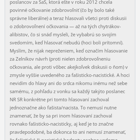
poslancov za SaS, ktorá ešte v roku 2012 chcela
povinné očkovanie zdobrovoľniť (čo by bolo také
správne liberálne) a teraz hlasovali všetci proti diskusii
o zdobrovoľnení očkovania — až na tých chytrákov-
alibis­tov, čo si snáď mysleli, že vybabrú so svojím
svedomím, keď hlasovať nebudú (hoci boli prítomní).
Myslím, že nijak nepreženiem, keď označím hlasovanie
za Zelníkov návrh (proti nie­len zdobrovoľneniu
očkovania, ale proti vôbec akejkoľvek diskusii o ňom) v
zmysle vyš­šie uvedeného za fašisticko-nacistické. A hoci
nevidím do hlavy ani do srdca nikomu iné­mu než sebe
samému, z pohľadu z vonku sa každý takýto poslanec
NR SR konkrétne pri tomto hlasovaní zachoval
jednoznačne ako fašista/nacista. To nemusí nutne
zname­nať, že by sa pri inom hlasovaní zachoval
rovnako fašisticko-nacisticky, aj keď je to znač­ne
pravdepodobné, ba dokonca to ani nemusí znamenať,