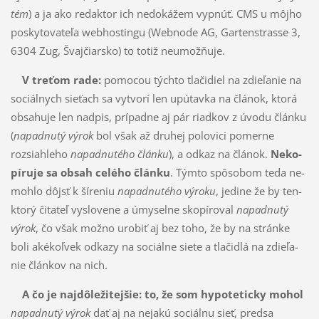
tém
) a ja ako redaktor ich nedokážem vypnúť. CMS u môjho
poskytovate­ľa webhostingu (Web­no­de AG, Gartenstrasse 3,
6304 Zug, Švajčiarsko) to totiž neumožňuje.
V treťom rade:
pomocou týchto tlačidiel na zdieľanie na
sociálnych sieťach sa vytvorí len upú­tav­ka na článok, ktorá
obsahuje len nadpis, prípadne aj pár riadkov z úvodu článku
(
napadnutý vý­rok
bol však až druhej polovici pomerne
rozsiahleho
napadnutého článku
), a odkaz na článok.
Ne­ko­
píruje sa obsah ce­lé­ho článku
. Týmto spôsobom teda ne­
mohlo dôjsť k šíreniu
napadnutého vý­roku
, jedine že by ten-
ktorý čitateľ vyslovene a úmyselne sko­píroval
na­padnutý
výrok
, čo však mož­no urobiť aj bez toho, že by na stránke
boli akékoľvek odkazy na sociálne siete a tlačidlá na zdie­ľa­
nie článkov na nich.
A čo je najdôležitejšie: to, že som hypoteticky mohol
napadnutý výrok
dať aj na nejakú sociál­nu sieť, predsa