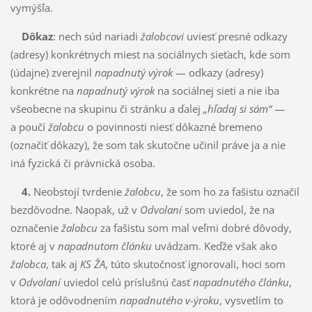
vy­mýšľa.
Dôkaz
: nech súd nariadi
žalobcovi
uviesť presné odkazy
(adresy) konkrétnych miest na sociál­nych sieťach, kde som
(údajne) zve­rejnil
napadnutý výrok
— odkazy (adresy)
konkrétne na
napad­nutý výrok
na sociálnej sieti a nie iba
všeobecne na skupinu či stránku a ďalej
„hľadaj si sám“
—
a poučí
žalobcu
o povinnosti niesť dôkazné bremeno
(označiť dôkazy), že som tak skutočne učinil práve ja a nie
iná fyzická či právnická osoba.
4.
Neobstojí tvrdenie
žalobcu
, že som ho za fašistu označil
bezdôvodne. Naopak, už v
Odvolaní
som uviedol, že na
označenie
žalobcu
za fašistu som mal veľmi dobré dôvody,
ktoré aj v
napad­nu­tom článku
uvádzam. Keďže však ako
žalobca
, tak aj
KS ŽA
, túto skutočnosť ignorovali, hoci som
v
Odvolaní
uviedol celú príslušnú časť
napadnutého článku
,
ktorá je odôvodnením
napadnutého v-ýroku
, vysvetlím to