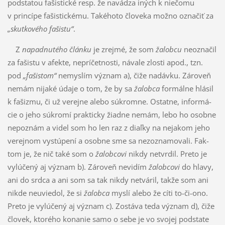
podstatou fašistické resp. že navádza iných k niečo­mu
v prin­cípe fašistickému. Takéhoto človeka možno ozna­čiť za
„skutkového fašistu“
.
Z
napadnutého článku
je zrejmé, že som
žalobcu
neoznačil
za fašistu v afekte, nepríčetnosti, ná­vale zlosti apod., tzn.
pod
„fašistom“
nemyslím význam a), čiže nadávku. Zároveň
nemám nijaké úda­je o tom, že by sa
žalobca
formálne hlásil
k fašizmu, či už verejne alebo súkromne. Ostatne, in­for­má­
cie o jeho sú­kromí prakticky žiadne nemám, lebo ho osobne
nepoznám a videl som ho len raz z diaľky na nejakom jeho
verejnom vystúpení a osobne sme sa nezoznamovali. Fak­
tom je, že nič také som o
žalobcovi
nikdy netvrdil. Preto je
vylúčený aj význam b). Zároveň ne­vi­dím
žalobcovi
do hlavy,
ani do srdca a ani som sa tak nikdy netváril, takže som ani
nikde ne­uvie­dol, že si
žalobca
mys­lí alebo že cíti to-či-ono.
Preto je vylúčený aj význam c). Zostáva teda vý­znam d), čiže
človek, ktorého konanie samo o sebe je vo svojej podstate