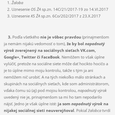
Žaloba
Uznesenie
OS ŽA
sp.zn. 14C/21/2017-19 zo 14.VI.2017
Uznesenie
KS ŽA
sp.zn. 6Co/202/2017 z 23.X.2017
3.
Podľa všetkého
nie je vôbec pravdou
(prinajmenšom
ja nemám nijakú vedomosť o tom),
že by bol
napad­nu­tý
výrok
zverejnený na sociálnych sieťach VK.com,
Google+, Twitter či Face­Book
. Nemôžem to však úplne
vylúčiť, pretože na sociálne siete môže dať hocikto hocičo a
je to úpl­ne mimo moju kon­trolu, takže s tým ja ani
nemôžem nič urobiť. A na tých niekoľko málo strán­kach a
skupinách na so­ciálnych sie­ťach, kde som administrátorom,
vďaka čomu sú (aj) pod mojou kontrolou,
napadnutý výrok
uvede­ný nie je, prinajmenšom sa mi ho tam nepodarilo
nájsť. Jedno je však úplne isté:
ja som
napadnutý výrok
na
nijakej sociálnej sieti neuverejňoval
. Pokiaľ
žalobca
tvrdí