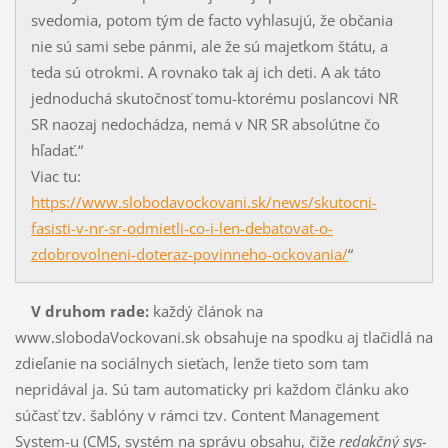
svedomia, potom tým de facto vyhlasujú, že občania
nie sú sami sebe pánmi, ale že sú majetkom štátu, a
teda sú otrokmi. A rovnako tak aj ich deti. A ak táto
jednoduchá skutočnosť tomu-ktorému po­slancovi NR
SR naozaj nedochádza, nemá v NR SR absolútne čo
hľadať.“
Viac tu:
https://www.slobodavockovani.sk/news/skutocni-
fasisti-v-nr-sr-odmietli-co-i-len-debatovat-o-
zdobrovolneni-doteraz-povinneho-ockovania/
“
V druhom rade:
každý článok na
www.slobodaVockovani.sk obsahuje na spodku aj tlačidlá na
zdieľanie na sociálnych sieťach, lenže tieto som tam
nepridával ja. Sú tam automaticky pri každom článku ako
súčasť tzv. šablóny v rámci tzv. Content Management
System-u (CMS, systém na správu obsahu, čiže
redakčný sys­