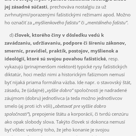
jej zásadné súčasti
, pre­cho­vá­va nos­talgiu za už
zvrhnutými/porazenými fašistickými režimami apod. Možno
ho označiť za
„myš­lien­ko­vého fašistu“
či
„mentálneho fašistu“
.
d)
človek, ktorého činy v dôsledku vedú k
zavádzaniu, udržiavaniu, podpore či ší­re­niu zá­ko­nov,
smerníc, pravidiel, praktík, postojov, myšlienok a
ideológií, ktoré sú svojou povahou fa­šistické
, resp.
vykazujú (prinajmenšom niektoré) typické rysy fašistických
diktatúr, hoci medzi nimi a histo­rickým fašizmom nemusí
byť nijaká priama formálna väzba. Ide napr. o stavov­ský štát,
zá­sadu, že (údajné)
„vyššie dobro“
spoločnosti je nadradené
záuj­mom (dobru) jednotlivca (a teda možno jednotlivcov
smelo (aj proti ich vôli)
„obetovať pre vyššie dobro
spoločnosti“
), pre­pojenie štátu a korporácií, či tvrdú cenzúru
ako opak slobody slova. Takýto človek si dokonca ne­mu­sí
byť vô­bec vedomý toho, že jeho konanie je svojou