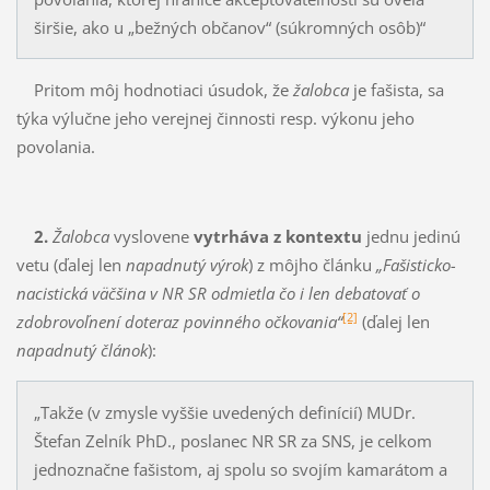
širšie, ako u „bežných občanov“ (súkromných osôb)“
Pritom môj hodnotiaci úsudok, že
žalobca
je fašista, sa
týka výlučne jeho verejnej činnosti resp. výkonu jeho
povolania.
2.
Žalobca
vyslovene
vytrháva z kontextu
jednu jedinú
vetu (ďalej len
napadnutý výrok
) z môj­ho článku
„Fašisticko-
nacistická väčšina v NR SR odmietla čo i len debatovať o
[2]
zdobrovoľnení do­teraz povinného očkovania“
(ďalej len
napadnutý článok
):
„Takže (v zmysle vyššie uvedených definícií) MUDr.
Štefan Zelník PhD., poslanec NR SR za SNS, je celkom
jednoznačne fašistom, aj spolu so svojím kamarátom a