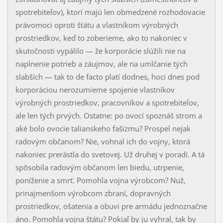
spotrebiteľov), ktorí majú len obmedzené rozhodovacie
prá­vo­moci oproti štátu a vlastníkom výrobných
prostriedkov, keď to zoberieme, ako to na­ko­niec v
skutočnosti vypálilo — že korporácie slúžili nie na
naplnenie potrieb a záuj­mov, ale na umlčanie tých
slabších — tak to de facto platí dodnes, hoci dnes pod
korpo­ráciou nerozumieme spojenie vlastníkov
výrobných prostriedkov, pracovníkov a spotre­biteľov,
ale len tých prvých. Ostatne: po ovocí spoznáš strom a
aké bolo ovocie talian­skeho fa­šiz­mu? Prospel nejak
radovým občanom? Nie, vohnal ich do vojny, ktorá
nako­niec pre­rást­la do svetovej. Už druhej v poradí. A tá
spôsobila radovým občanom len bie­du, utr­penie,
poníženie a smrť. Pomohla vojna výrobcom? Nuž,
prinajmenšom výrob­com zbra­ní, dopravných
prostriedkov, ošatenia a obuvi pre armádu jednoznačne
áno. Pomohla voj­na štátu? Pokiaľ by ju vyhral, tak by