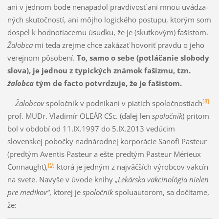
ani v jednom bode ne­na­padol pravdivosť ani mnou uvá­dza­
ných skutočností, ani môjho logického postupu, ktorým som
do­spel k hodnotiacemu úsudku, že je (skutkovým) fašistom.
Žalobca
mi teda zrejme chce zakázať hovoriť pravdu o jeho
ve­rej­nom pôsobení.
To, samo o sebe (potláčanie slobody
slova), je jednou z ty­pických známok fašizmu, tzn.
žalobca
tým de facto potvrdzuje, že je fašistom.
[8]
Žalobcov
spoločník v podnikaní v piatich spoločnostiach
prof. MUDr. Vladimír OLEÁR CSc. (ďalej len
spoločník
) pritom
bol v období od 11.IX.1997 do 5.IX.2013 vedúcim
slovenskej pobočky nad­ná­rodnej korpo­rá­cie Sanofi Pasteur
(pred­tým Aventis Pasteur a ešte predtým Pasteur Mérieux
[9]
Con­naught),
ktorá je jedným z najväč­ších výrobcov vakcín
na svete. Navyše v úvode knihy
„Le­kár­ska vakcinológia nielen
pre medikov“
, ktorej je
spoločník
spoluautorom, sa dočítame,
že: