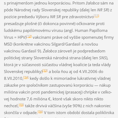
s prinajmenšom jednou kor­porá­ciou. Pritom
žalobca
sám na
pôde Národnej rady Slovenskej republiky (ďalej len
NR SR
) z
[11]
pozície predsedu Výboru
NR SR
pre zdravotníctvo
presadzuje plošné (či dokonca povinné) očkovanie proti
ľudskému papiló­mo­vému vírusu (angl. Human Papilloma
[12]
Virus = HPV)
vakcínami práve od vyššie spomenutej firmy
MSD (konkrétne vakcínou Silgard/Gardasil a novšou
vakcínou Gardasil 9).
Žalobca
zároveň je podpredse­dom
politickej strany Slovenská národná strana (ďalej len
SNS
),
ktorá je v súčas­nosti súčasťou vládnej koalície (a teda vlá­dy
[13]
Slo­ven­skej re­publi­ky)
a bola ňou aj od 4.VII.2006 do
[14]
8.VII.2010,
kedy došlo k mimoriad­ne lukratívnej vlád­nej
zá­kazke pre
spoločníkom
zastupovanú kor­po­ráciu — nákup
milióna vakcín proti pandemic­kej (pra­sacej) chríp­ke v celko­
vej hodnote 7,6 mi­lióna €, ktoré však skoro nikto nikto
[15]
nechcel,
takže drvivá väčšina (vyše 90%) z nich nakoniec
[16]
skončila v odpade.
V tom istom obdo­bí dostala poliklini­ka