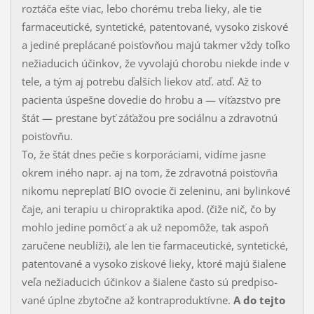
roztáča ešte viac, lebo chorému treba lieky, ale tie
farmaceutické, syntetické, patentované, vysoko ziskové
a jediné preplácané pois­ťov­ňou majú takmer vždy toľko
nežiaducich účinkov, že vyvolajú chorobu niekde inde v
te­le, a tým aj potrebu ďalších liekov atď. atď. Až to
pacienta úspešne dovedie do hro­bu a — víťazstvo pre
štát — prestane byť záťažou pre sociálnu a zdravotnú
poisťovňu.
To, že štát dnes pečie s korporáciami, vidíme jasne
okrem iného napr. aj na tom, že zdra­votná poisťovňa
nikomu nepreplatí BIO ovocie či zeleninu, ani bylinkové
čaje, ani terapiu u chiropraktika apod. (čiže nič, čo by
mohlo jedine pomôcť a ak už nepomôže, tak aspoň
zaručene neublíži), ale len tie farmaceutické, syntetické,
patentované a vy­so­ko ziskové lieky, ktoré majú šialene
veľa nežiaducich účinkov a šialene často sú pred­pi­so­
vané úplne zbytočne až kontraproduktívne.
A do tejto