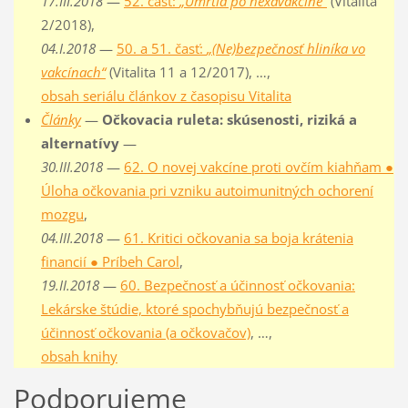
17.III.2018
—
52. časť:
„Úmrtia po hexavakcíne“
(Vitalita
2/2018),
04.I.2018
—
50. a 51. časť:
„(Ne)bezpečnosť hliníka vo
vakcínach“
(Vitalita 11 a 12/2017), …,
obsah seriálu článkov z časopisu Vitalita
Články
—
Očkovacia ruleta: skúsenosti, riziká a
alternatívy
—
30.III.2018
—
62. O novej vakcíne proti ovčím kiahňam ●
Úloha očkovania pri vzniku autoimunitných ochorení
mozgu
,
04.III.2018
—
61. Kritici očkovania sa boja krátenia
financií ● Príbeh Carol
,
19.II.2018
—
60. Bezpečnosť a účinnosť očkovania:
Lekárske štúdie, ktoré spochybňujú bezpečnosť a
účinnosť očkovania (a očkovačov)
, …,
obsah knihy
Podporujeme