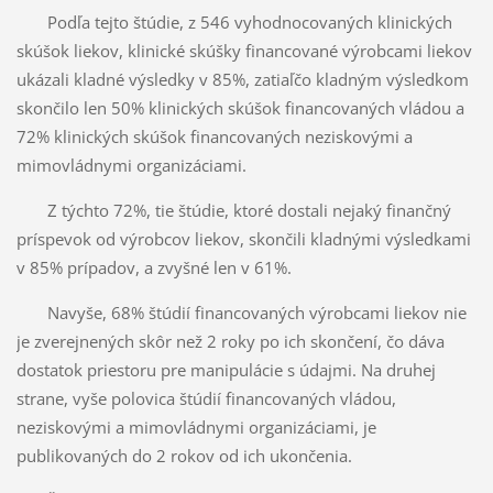
Podľa tejto štúdie, z 546 vyhodnocovaných klinických
skúšok liekov, klinické skúšky financované výrobcami liekov
ukázali kladné výsledky v 85%, zatiaľčo kladným výsledkom
skončilo len 50% klinických skúšok financovaných vládou a
72% klinických skúšok financovaných neziskovými a
mimovládnymi organizáciami.
Z týchto 72%, tie štúdie, ktoré dostali nejaký finančný
príspevok od výrobcov liekov, skončili kladnými výsledkami
v 85% prípadov, a zvyšné len v 61%.
Navyše, 68% štúdií financovaných výrobcami liekov nie
je zverejnených skôr než 2 roky po ich skončení, čo dáva
dostatok priestoru pre manipulácie s údajmi. Na druhej
strane, vyše polovica štúdií financovaných vládou,
neziskovými a mimovládnymi organizáciami, je
publikovaných do 2 rokov od ich ukončenia.