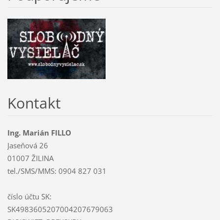
Kontakt
Ing. Marián FILLO
Jaseňová 26
01007 ŽILINA
tel./SMS/MMS: 0904 827 031
číslo účtu SK:
SK4983605207004207679063