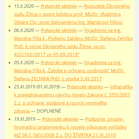
15.X.2020 —
Právnické okienko
—
Rozsudok Okresného
súdu Žilina v spore žalobcu prof. MUDr. Vladimíra
Oleára CSc. proti žalovanému Ing. Mariánovi Fillovi
06.X.2020 —
Právnické okienko
—
Vyjadrenie sa Ing.
Mariána Filla k „Podaniu žalobcu MUDr. Štefana Zelníka
PhD. k výzve Okresného súdu Žilina, sp.zn.
42C/102/2017 zo 05.09.2018“
05.X.2020 —
Právnické okienko
—
Vyjadrenie sa Ing.
Mariána Filla k „Žalobe o ochranu osobnosti“ MUDr.
Štefana ZELNÍKA PhD. z utorka 5.XII.2017
25.XI.2019 (01.XI.2019) —
Právnické okienko
—
Infografiky
k prejednávanému návrhu novely Zákona č. 355/2007
Z.z. o ochrane, podpore a rozvoji verejného
zdravia
— DOPLNENÉ
19.XI.2019 —
Právnické okienko
—
Podporte, prosím,
hromadnú pripomienku k novele očkovacej vyhlášky
MZ SR č. 585/2008 Z.z. DO ŠTVRTKA 21.XI.2019