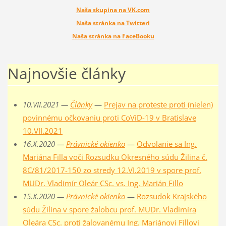
Naša skupina na VK.com
Naša stránka na Twitteri
Naša stránka na FaceBooku
Najnovšie články
10.VII.2021 —
Články
—
Prejav na proteste proti (nielen)
povinnému očkovaniu proti CoViD-19 v Bratislave
10.VII.2021
16.X.2020 —
Právnické okienko
—
Odvolanie sa Ing.
Mariána Filla voči Rozsudku Okresného súdu Žilina č.
8C/81/2017-150 zo stredy 12.VI.2019 v spore prof.
MUDr. Vladimír Oleár CSc. vs. Ing. Marián Fillo
15.X.2020 —
Právnické okienko
—
Rozsudok Krajského
súdu Žilina v spore žalobcu prof. MUDr. Vladimíra
Oleára CSc. proti žalovanému Ing. Mariánovi Fillovi