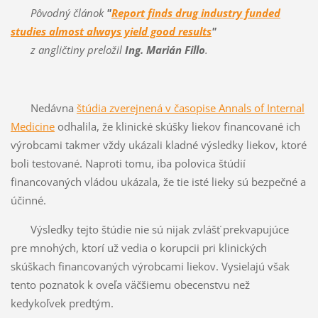
Pôvodný článok
"
Report finds drug industry funded
studies almost always yield good results
"
z angličtiny preložil
Ing. Marián Fillo
.
Nedávna
štúdia zverejnená v časopise Annals of Internal
Medicine
odhalila, že klinické skúšky liekov financované ich
výrobcami takmer vždy ukázali kladné výsledky liekov, ktoré
boli testované. Naproti tomu, iba polovica štúdií
financovaných vládou ukázala, že tie isté lieky sú bezpečné a
účinné.
Výsledky tejto štúdie nie sú nijak zvlášť prekvapujúce
pre mnohých, ktorí už vedia o korupcii pri klinických
skúškach financovaných výrobcami liekov. Vysielajú však
tento poznatok k oveľa väčšiemu obecenstvu než
kedykoľvek predtým.