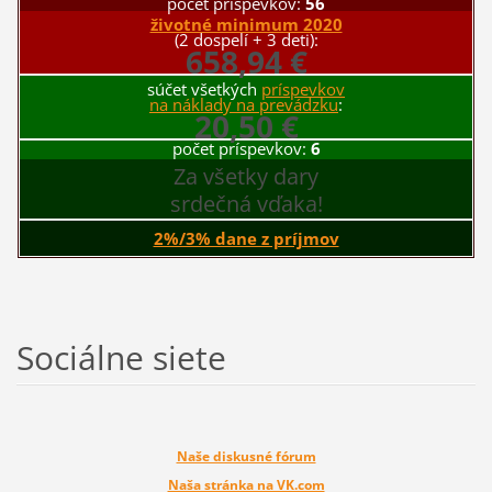
počet príspevkov:
56
životné minimum 2020
(2 dospelí + 3 deti):
658,94 €
súčet všetkých
príspevkov
na náklady na prevádzku
:
20,50 €
počet príspevkov:
6
Za všetky dary
srdečná vďaka!
2%/3% dane z príjmov
Sociálne siete
Naše diskusné fórum
Naša stránka na VK.com