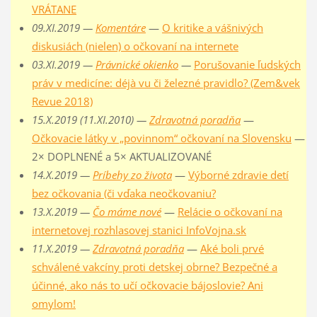
VRÁTANE
09.XI.2019 —
Komentáre
—
O kritike a vášnivých
diskusiách (nielen) o očkovaní na internete
03.XI.2019 —
Právnické okienko
—
Porušovanie ľudských
práv v medicíne: déjà vu či železné pravidlo? (Zem&vek
Revue 2018)
15.X.2019 (11.XI.2010) —
Zdravotná poradňa
—
Očkovacie látky v „povinnom“ očkovaní na Slovensku
—
2× DOPLNENÉ a 5× AKTUALIZOVANÉ
14.X.2019 —
Príbehy zo života
—
Výborné zdravie detí
bez očkovania (či vďaka neočkovaniu?
13.X.2019 —
Čo máme nové
—
Relácie o očkovaní na
internetovej rozhlasovej stanici InfoVojna.sk
11.X.2019 —
Zdravotná poradňa
—
Aké boli prvé
schválené vakcíny proti detskej obrne? Bezpečné a
účinné, ako nás to učí očkovacie bájoslovie? Ani
omylom!