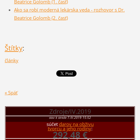
Beatrice Golomb (1. časť)
Ako sa robí moderná lekárska veda - rozhovor s Dr.
Beatrice Golomb (2. časť)
Štítky
:
články
« Späť
Zdroje/IV.2019
stav k strede 7.IV.2019 15:52
súčet
darov na obživu
tvorcu a jeho rodiny
:
292,48 €