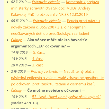
02.X.2019 —
Právnické okienko
—
Komentár k prejavu
ministerky zdravotníctva SR doc. MUDr. Andrey
Kalavskej PhD. o očkovaní v NR SR 12.IX.2019
06.IX.2019 —
Právnické okienko
—
Petícia proti návrhu
novely zákona č. 355/2007 Z.z. o neprijímaní
neočkovaných detí do predškolských zariadení
Články
—
Ako vôbec môže niekto hovoriť o
argumentoch
„ZA“
očkovanie?
—
14.IV.2019
—
5. časť
,
18.V.2018
—
4. časť
,
28.II.2018
—
3. časť
2.IV.2019 —
Príbehy zo života
—
Neutíšiteľný plač a
následná epilepsia a vážne trvalé zdravotné postihnutie
po očkovaní proti záškrtu, tetanu a čiernemu kašľu
Články
—
Čo možno neviete o očkovaní
—
10.V.2018
—
53. časť:
„Nová vlna hystérie okolo osýpok“
(Vitalita 4/2018),