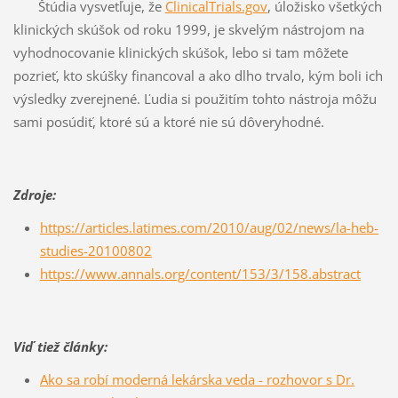
Štúdia vysvetľuje, že
ClinicalTrials.gov
, úložisko všetkých
klinických skúšok od roku 1999, je skvelým nástrojom na
vyhodnocovanie klinických skúšok, lebo si tam môžete
pozrieť, kto skúšky financoval a ako dlho trvalo, kým boli ich
výsledky zverejnené. Ľudia si použitím tohto nástroja môžu
sami posúdiť, ktoré sú a ktoré nie sú dôveryhodné.
Zdroje:
https://articles.latimes.com/2010/aug/02/news/la-heb-
studies-20100802
https://www.annals.org/content/153/3/158.abstract
Viď tiež články:
Ako sa robí moderná lekárska veda - rozhovor s Dr.