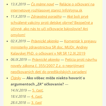
13.X.2019 —
Čo máme nové
—
Relácie o očkovaní na
internetovej rozhlasovej stanici InfoVojna.sk
11.X.2019 —
Zdravotná poradňa
—
Aké boli prvé
schválené vakcíny proti detskej obrne? Bezpečné a
účinné, ako nás to učí očkovacie bájoslovie? Ani
omylom!
02.X.2019 —
Právnické okienko
—
Komentár k prejavu
ministerky zdravotníctva SR doc. MUDr. Andrey
Kalavskej PhD. o očkovaní v NR SR 12.IX.2019
06.IX.2019 —
Právnické okienko
—
Petícia proti návrhu
novely zákona č. 355/2007 Z.z. o neprijímaní
neočkovaných detí do predškolských zariadení
Články
—
Ako vôbec môže niekto hovoriť o
argumentoch
„ZA“
očkovanie?
—
14.IV.2019
—
5. časť
,
18.V.2018
—
4. časť
,
28.II.2018
—
3. časť