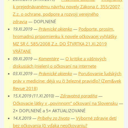
k prejednávanému návrhu novely Zákona č. 355/2007
Z.z. o ochrane, podpore a rozvoji verejného
zdravia
— DOPLNENÉ
19.XI.2019 —
Právnické okienko
—
Podporte, prosím,
hromadnú pripomienku k novele očkovacej vyhlášky
MZ SR č. 585/2008 Z.z. DO ŠTVRTKA 21.XI.2019
VRÁTANE
09.XI.2019 —
Komentáre
—
O kritike a vášnivých
diskusiách (nielen) o očkovaní na internete
03.XI.2019 —
Právnické okienko
—
Porušovanie ľudských
práv v medicíne: déjà vu či železné pravidlo? (Zem&vek
Revue 2018)
15.X.2019 (11.XI.2010) —
Zdravotná poradňa
—
Očkovacie látky v „povinnom“ očkovaní na Slovensku
—
2× DOPLNENÉ a 5× AKTUALIZOVANÉ
14.X.2019 —
Príbehy zo života
—
Výborné zdravie detí
bez očkovania (či vďaka neočkovaniu?