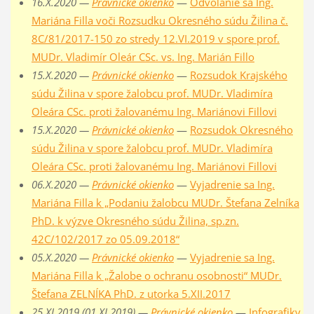
16.X.2020 —
Právnické okienko
—
Odvolanie sa Ing.
Mariána Filla voči Rozsudku Okresného súdu Žilina č.
8C/81/2017-150 zo stredy 12.VI.2019 v spore prof.
MUDr. Vladimír Oleár CSc. vs. Ing. Marián Fillo
15.X.2020 —
Právnické okienko
—
Rozsudok Krajského
súdu Žilina v spore žalobcu prof. MUDr. Vladimíra
Oleára CSc. proti žalovanému Ing. Mariánovi Fillovi
15.X.2020 —
Právnické okienko
—
Rozsudok Okresného
súdu Žilina v spore žalobcu prof. MUDr. Vladimíra
Oleára CSc. proti žalovanému Ing. Mariánovi Fillovi
06.X.2020 —
Právnické okienko
—
Vyjadrenie sa Ing.
Mariána Filla k „Podaniu žalobcu MUDr. Štefana Zelníka
PhD. k výzve Okresného súdu Žilina, sp.zn.
42C/102/2017 zo 05.09.2018“
05.X.2020 —
Právnické okienko
—
Vyjadrenie sa Ing.
Mariána Filla k „Žalobe o ochranu osobnosti“ MUDr.
Štefana ZELNÍKA PhD. z utorka 5.XII.2017
25.XI.2019 (01.XI.2019) —
Právnické okienko
—
Infografiky