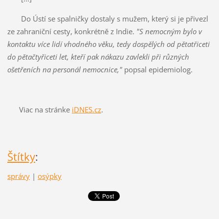
Do Ústí se spalničky dostaly s mužem, který si je přivezl
ze zahraniční cesty, konkrétně z Indie.
"S nemocným bylo v
kontaktu více lidí vhodného věku, tedy dospělých od pětatřiceti
do pětačtyřiceti let, kteří pak nákazu zavlekli při různých
ošetřeních na personál nemocnice,"
popsal epidemiolog.
Viac na stránke
iDNES.cz
.
Štítky
:
správy
|
osýpky