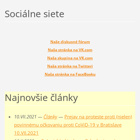
Sociálne siete
Naše diskusné fórum
Naša stránka na VK.com
Naša skupina na VK.com
Naša stránka na Twitteri
Naša stránka na FaceBooku
Najnovšie články
10.VII.2021 —
Články
—
Prejav na proteste proti (nielen)
povinnému očkovaniu proti CoViD-19 v Bratislave
10.VII.2021