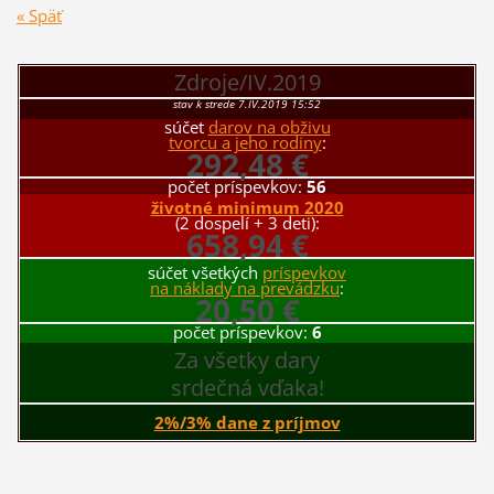
« Späť
Zdroje/IV.2019
stav k strede 7.IV.2019 15:52
súčet
darov na obživu
tvorcu a jeho rodiny
:
292,48 €
počet príspevkov:
56
životné minimum 2020
(2 dospelí + 3 deti):
658,94 €
súčet všetkých
príspevkov
na náklady na prevádzku
:
20,50 €
počet príspevkov:
6
Za všetky dary
srdečná vďaka!
2%/3% dane z príjmov