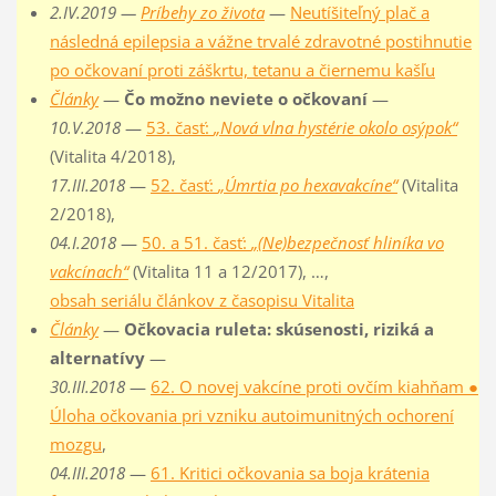
2.IV.2019 —
Príbehy zo života
—
Neutíšiteľný plač a
následná epilepsia a vážne trvalé zdravotné postihnutie
po očkovaní proti záškrtu, tetanu a čiernemu kašľu
Články
—
Čo možno neviete o očkovaní
—
10.V.2018
—
53. časť:
„Nová vlna hystérie okolo osýpok“
(Vitalita 4/2018),
17.III.2018
—
52. časť:
„Úmrtia po hexavakcíne“
(Vitalita
2/2018),
04.I.2018
—
50. a 51. časť:
„(Ne)bezpečnosť hliníka vo
vakcínach“
(Vitalita 11 a 12/2017), …,
obsah seriálu článkov z časopisu Vitalita
Články
—
Očkovacia ruleta: skúsenosti, riziká a
alternatívy
—
30.III.2018
—
62. O novej vakcíne proti ovčím kiahňam ●
Úloha očkovania pri vzniku autoimunitných ochorení
mozgu
,
04.III.2018
—
61. Kritici očkovania sa boja krátenia