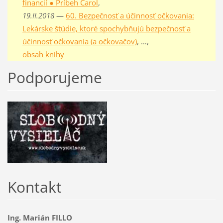
financií ● Príbeh Carol
,
19.II.2018
—
60. Bezpečnosť a účinnosť očkovania:
Lekárske štúdie, ktoré spochybňujú bezpečnosť a
účinnosť očkovania (a očkovačov)
, …,
obsah knihy
Podporujeme
Kontakt
Ing. Marián FILLO