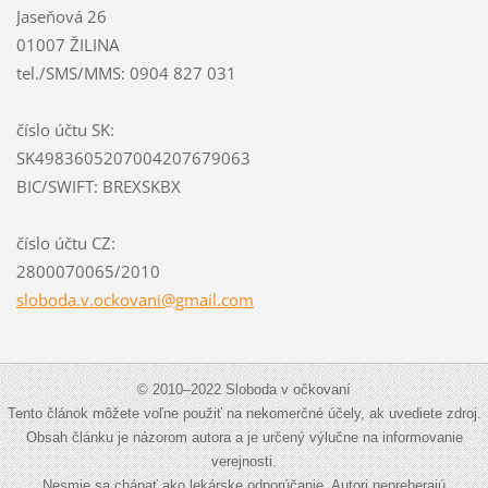
Jaseňová 26
01007 ŽILINA
tel./SMS/MMS: 0904 827 031
číslo účtu SK:
SK4983605207004207679063
BIC/SWIFT: BREXSKBX
číslo účtu CZ:
2800070065/2010
sloboda.
v.ockova
ni@gmail
.com
© 2010–2022 Sloboda v očkovaní
Tento článok môžete voľne použiť na nekomerčné účely, ak uvediete zdroj.
Obsah článku je názorom autora a je určený výlučne na informovanie
verejnosti.
Nesmie sa chápať ako lekárske odporúčanie. Autori nepreberajú