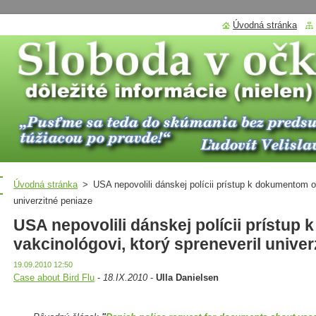
Úvodná stránka
Úvodná stránka
>
USA nepovolili dánskej polícii prístup k dokumentom o 
univerzitné peniaze
USA nepovolili dánskej polícii prístup
vakcinológovi, ktorý spreneveril univer
19.09.2010 12:50
Case about Bird Flu
-
18.IX.2010
-
Ulla Danielsen