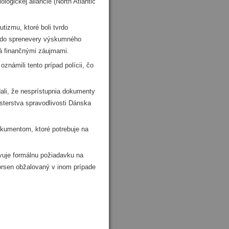
ogickej aliancie (North Atlantic
izmu, ktoré boli tvrdo
ný do sprenevery výskumného
ná finančnými záujmami.
námili tento prípad polícii, čo
li, že nesprístupnia dokumenty
sterstva spravodlivosti Dánska
kumentom, ktoré potrebuje na
uje formálnu požiadavku na
horsen obžalovaný v inom prípade