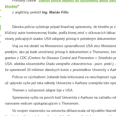
Pôvodný článok
"
Danish police request for documents about vacci
blocked
"
z angličtiny preložil
Ing. Marián Fillo
.
Dánska polícia vyšetruje prípad finančnej sprenevery, do ktorého je 
kľúčový autor kontroverznej štúdie, podľa ktorej ortuť v očkovacích látkac
strany policajných úradov USA odopretý prístup k potrebným dokumentom
Vraj sa má obrátiť na Ministerstvo spravodlivosti USA skrz Ministerst
predtým, ako jej bude umožnený prístup k dokumentom o Thorsenovi, kt
grantov z CDC
(Centers for Disease Control and Prevention = Stredisko p
USA; obdoba slovenského Úradu verejného zdravotníctva - pozn. prekl.)
,
že spreneveril 10 miliónov dánskych korún z prostriedkov Unverzity v Aar
Polícia vo východnom Jutlande bola kritizovaná za neschopnosť vypoču
už uplynulo vyše pol roka odkedy Univerzita v Aarhuse zverejnila túto spr
Thorsen v súčasnosti údajne žije v USA.
Sprenevera vyšla na povrch keď Univerzita v Aarhuse na začiatku roku
varovanie vedcom spolupracujúcim s Thorsenom.
Vo svojom stanovisku sa univerzita dištancovala od bývalého hlavné