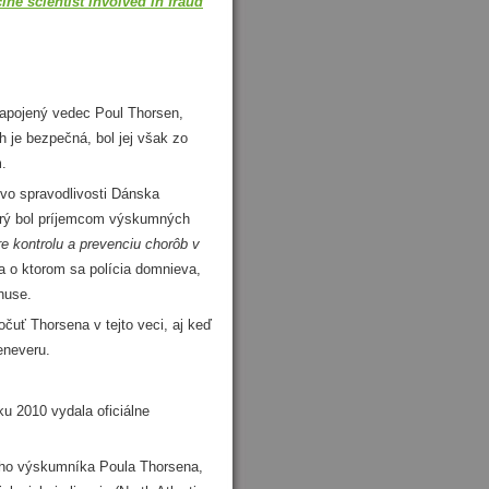
ne scientist involved in fraud
zapojený vedec Poul Thorsen,
h je bezpečná, bol jej však zo
.
vo spravodlivosti Dánska
orý bol príjemcom výskumných
re kontrolu a prevenciu chorôb v
 a o ktorom sa polícia domnieva,
huse.
ť Thorsena v tejto veci, aj keď
eneveru.
 2010 vydala oficiálne
ho výskumníka Poula Thorsena,