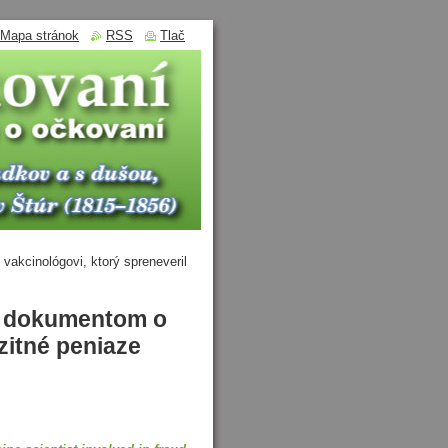
Mapa stránok
RSS
Tlač
vakcinológovi, ktorý spreneveril
 k dokumentom o
zitné peniaze