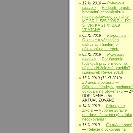
19.XI.2019 —
Právnické
okienko
—
Podporte, prosím,
hromadnú pripomienku k
novele očkovacej vyhlášky
MZ SR č. 585/2008 Z.z. DO
ŠTVRTKA 21.XI.2019
VRÁTANE
09.XI.2019 —
Komentáre
—
O kritike a vášnivých
diskusiách (nielen) o
očkovaní na internete
03.XI.2019 —
Právnické
okienko
—
Porušovanie
ľudských práv v medicíne:
déjà vu či železné pravidlo?
(Zem&vek Revue 2018)
15.X.2019 (11.XI.2010) —
Zdravotná poradňa
—
Očkovacie látky v „povinnom
očkovaní na Slovensku
— 2
DOPLNENÉ a 5×
AKTUALIZOVANÉ
14.X.2019 —
Príbehy zo
života
—
Výborné zdravie
detí bez očkovania (či vďaka
neočkovaniu?
13.X.2019 —
Čo máme nové
—
Relácie o očkovaní na