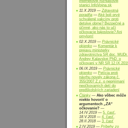
internetovej rozhlasovej
stanici InfoVojna.sk
11.X.2019 —
Zdravotná
poradňa
—
Aké boli prvé
schválené vakcíny proti
detskej obrne? Bezpečné a
účinné, ako nás to učí
očkovacie bájoslovie? Ani
omylom!
02.X.2019 —
Právnické
okienko
—
Komentár k
prejavu ministerky
zdravotníctva SR doc. MUDr.
Andrey Kalavskej PhD. o
očkovaní v NR SR 12.IX.201
06.IX.2019 —
Právnické
okienko
—
Petícia proti
návrhu novely zákona č.
355/2007 Z.z. o neprijímaní
neočkovaných detí do
predškolských zariadení
Články
—
Ako vôbec môže
niekto hovoriť o
argumentoch
„ZA“
očkovanie?
—
14.IV.2019
—
5. časť
,
18.V.2018
—
4. časť
,
28.II.2018
—
3. časť
2.IV.2019 —
Príbehy zo