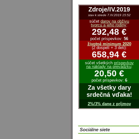
Zdroje/IV.2019
stav k strede 7.IV.2019 15:52
súčet
darov na obživu
tvorcu a jeho rodiny
:
292,48 €
počet príspevkov:
56
životné minimum 2020
(2 dospelí + 3 deti):
658,94 €
súčet všetkých
príspevkov
na náklady na prevádzku
:
20,50 €
počet príspevkov:
6
Za všetky dary
srdečná vďaka!
2%/3% dane z príjmov
Sociálne siete