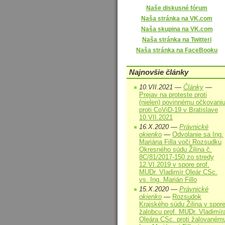
Naše diskusné fórum
Naša stránka na VK.com
Naša skupina na VK.com
Naša stránka na Twitteri
Naša stránka na FaceBooku
Najnovšie články
10.VII.2021 —
Články
—
Prejav na proteste proti
(nielen) povinnému očkovani
proti CoViD-19 v Bratislave
10.VII.2021
16.X.2020 —
Právnické
okienko
—
Odvolanie sa Ing.
Mariána Filla voči Rozsudku
Okresného súdu Žilina č.
8C/81/2017-150 zo stredy
12.VI.2019 v spore prof.
MUDr. Vladimír Oleár CSc.
vs. Ing. Marián Fillo
15.X.2020 —
Právnické
okienko
—
Rozsudok
Krajského súdu Žilina v spor
žalobcu prof. MUDr. Vladimír
Oleára CSc. proti žalovaném