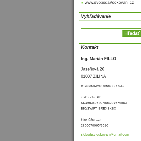
www.svobodaVockovani.cz
Vyhľadávanie
Kontakt
Ing. Marián FILLO
Jaseňová 26
01007 ŽILINA
tel./SMS/MMS: 0904 827 031
číslo účtu SK:
SK4983605207004207679063
BIC/SWIFT: BREXSKBX
číslo účtu CZ:
2800070065/2010
sloboda.
v.ockova
ni@gmail
.com