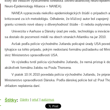
ktorý bol vedúcim výskumného strediska Severo-atlantickej neuro-epidemiol
Neuro-Epidemiology Alliance = NANEA).
NANEA vypracovala niekoľko epidemiologických štúdií o prípadoch aut
kritizované za ich metodológiu. Odhalenie, že kľúčový autor bol zapoje
grantu vznieslo nové obavy o dôveryhodnosť štúdie - či nebola ovplyvne
Univerzita v Aarhuse a Dánsky úrad pre vedu, technológiu a inovácie oz
sa dostalo do pozornosti médií na oboch stranách Atlantiku na jar 2010.
Avšak podľa polície východného Jutlandu policajné úrady USA poveda
týkajúce sa tohto prípadu, pokým nedostanú formálnu požiadavku od Mini
skrz Ministerstvo spravodlivosti USA.
Vo výsledku tvrdí polícia východného Jutlandu, že nemá prístup k do
akúkoľvek formálnu žalobu na Poula Thorsena.
V piatok 10.IX.2010 povedala polícia východného Jutlandu, že priprav
Ministerstvo spravodlivosti Dánska. Podľa dánskej polície bol už Poul T
ohľadom neplatenia daní.
Štítky
:
články
|
ortuť
|
autizmus