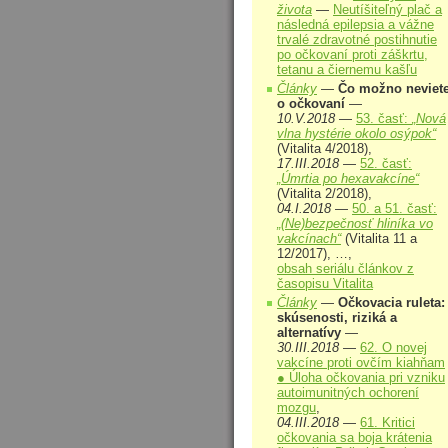
života
—
Neutíšiteľný plač a
následná epilepsia a vážne
trvalé zdravotné postihnutie
po očkovaní proti záškrtu,
tetanu a čiernemu kašľu
Články
—
Čo možno neviet
o očkovaní
—
10.V.2018
—
53. časť:
„Nová
vlna hystérie okolo osýpok“
(Vitalita 4/2018),
17.III.2018
—
52. časť:
„Úmrtia po hexavakcíne“
(Vitalita 2/2018),
04.I.2018
—
50. a 51. časť:
„(Ne)bezpečnosť hliníka vo
vakcínach“
(Vitalita 11 a
12/2017), …,
obsah seriálu článkov z
časopisu Vitalita
Články
—
Očkovacia ruleta:
skúsenosti, riziká a
alternatívy
—
30.III.2018
—
62. O novej
vakcíne proti ovčím kiahňam
● Úloha očkovania pri vzniku
autoimunitných ochorení
mozgu
,
04.III.2018
—
61. Kritici
očkovania sa boja krátenia