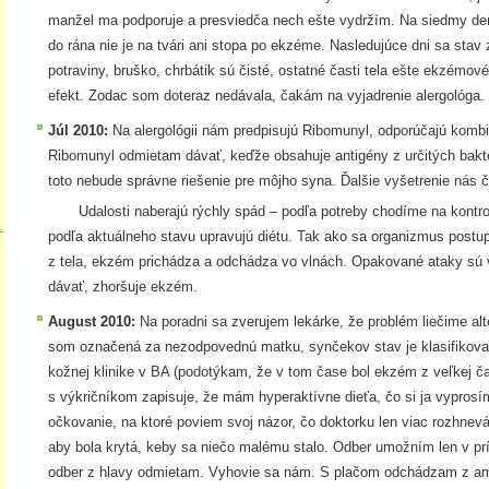
manžel ma podporuje a presviedča nech ešte vydržím. Na siedmy deň
do rána nie je na tvári ani stopa po ekzéme. Nasledujúce dni sa stav 
potraviny, bruško, chrbátik sú čisté, ostatné časti tela ešte ekzémo
efekt. Zodac som doteraz nedávala, čakám na vyjadrenie alergológa.
Júl 2010:
Na alergológii nám predpisujú Ribomunyl, odporúčajú kombi
Ribomunyl odmietam dávať, keďže obsahuje antigény z určitých bakt
toto nebude správne riešenie pre môjho syna. Ďalšie vyšetrenie nás 
Udalosti naberajú rýchly spád – podľa potreby chodíme na kontroly
.
podľa aktuálneho stavu upravujú diétu. Tak ako sa organizmus post
z tela, ekzém prichádza a odchádza vo vlnách. Opakované ataky sú 
dávať, zhoršuje ekzém.
August 2010:
Na poradni sa zverujem lekárke, že problém liečime al
som označená za nezodpovednú matku, synčekov stav je klasifikova
kožnej klinike v BA (podotýkam, že v tom čase bol ekzém z veľkej čas
s výkričníkom zapisuje, že mám hyperaktívne dieťa, čo si ja vyprosí
očkovanie, na ktoré poviem svoj názor, čo doktorku len viac rozhnevá
aby bola krytá, keby sa niečo malému stalo. Odber umožním len v p
odber z hlavy odmietam. Vyhovie sa nám. S plačom odchádzam z am