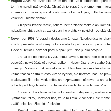
August 2009:
Po bezproblémovom tehotenstve a prirodzenom pôrode b
termíne narodil náš synček. Chlapček je zdravý, s priemernými mier
v nemocnici znáša lepšie ako jeho mamička. Je kojený, žltačku ne
vakcínou. Ideme domov.
Chlapček krásne rastie, priberá, nemá žiadne reakcie ani komplik
nebadáme ich), vpich sa zahojil, ani ho prakticky nevidieť. Detská lek
November 2009:
V poradni dostávame 1.hexu. Na odporúčanie leká
vpichu preventívne studený octový obklad a pol dávky sirupu proti te
zvýšenú teplotu, navečer postup opakujem. Noc je ako obvykle.
Za pár dni dochádza k výraznému navretiu miesta, kde bola pod
odporúča nevytláčať, ošetrovať repíkom. Nepomáha, stav sa zhoršuje
chirurgiu. Váham či dať synčeka rezať. Idem bez vedomia lekárky na
kalmetizačná sestra miesto krásne vyčistí, ale upozorní nás, že pr
opakované čistenie. Medzirečou sa rozprávame o očkovaní a sama ho
pribúda podobných reakcií po hexavakcínach. Asi v nich „niečo“ je.
O dva týždne ideme na kontrolu, sestra mala pravdu, opakované či
lymfatické uzliny, ubezpečí nás, že je to zatiaľ v poriadku, ale máme
zväčšenie okamžite hlásiť lekárke.
Synček v noci so zatvorenými očami kričí, nedá sa prebrať, prek