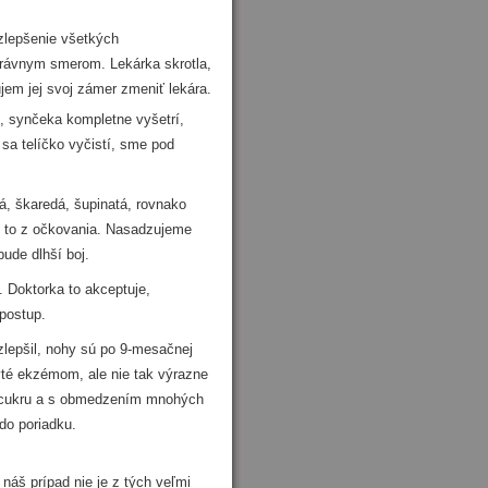
lepšenie všetkých
právnym smerom. Lekárka skrotla,
jem jej svoj zámer zmeniť lekára.
synčeka kompletne vyšetrí,
 sa telíčko vyčistí, sme pod
á, škaredá, šupinatá, rovnako
e to z očkovania. Nasadzujeme
bude dlhší boj.
 Doktorka to akceptuje,
postup.
zlepšil, nohy sú po 9-mesačnej
kryté ekzémom, ale nie tak výrazne
ez cukru a s obmedzením mnohých
do poriadku.
 prípad nie je z tých veľmi