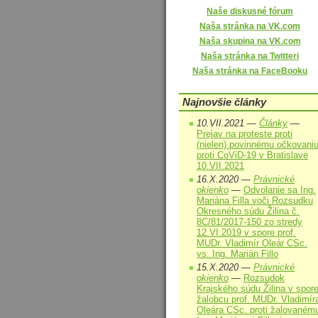
Naše diskusné fórum
Naša stránka na VK.com
Naša skupina na VK.com
Naša stránka na Twitteri
Naša stránka na FaceBooku
Najnovšie články
10.VII.2021 —
Články
—
Prejav na proteste proti
(nielen) povinnému očkovani
proti CoViD-19 v Bratislave
10.VII.2021
16.X.2020 —
Právnické
okienko
—
Odvolanie sa Ing.
Mariána Filla voči Rozsudku
Okresného súdu Žilina č.
8C/81/2017-150 zo stredy
12.VI.2019 v spore prof.
MUDr. Vladimír Oleár CSc.
vs. Ing. Marián Fillo
15.X.2020 —
Právnické
okienko
—
Rozsudok
Krajského súdu Žilina v spor
žalobcu prof. MUDr. Vladimír
Oleára CSc. proti žalovaném