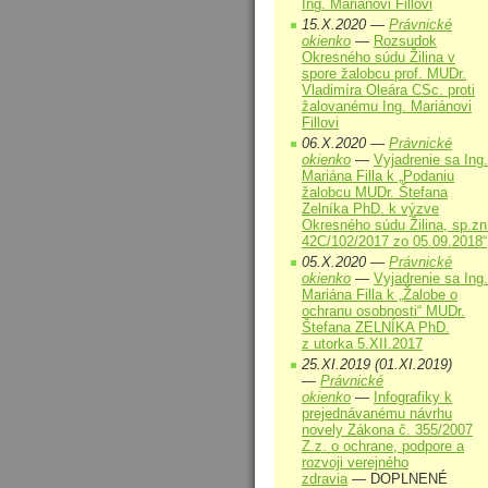
Ing. Mariánovi Fillovi
15.X.2020 —
Právnické
okienko
—
Rozsudok
Okresného súdu Žilina v
spore žalobcu prof. MUDr.
Vladimíra Oleára CSc. proti
žalovanému Ing. Mariánovi
Fillovi
06.X.2020 —
Právnické
okienko
—
Vyjadrenie sa Ing.
Mariána Filla k „Podaniu
žalobcu MUDr. Štefana
Zelníka PhD. k výzve
Okresného súdu Žilina, sp.zn
42C/102/2017 zo 05.09.2018“
05.X.2020 —
Právnické
okienko
—
Vyjadrenie sa Ing.
Mariána Filla k „Žalobe o
ochranu osobnosti“ MUDr.
Štefana ZELNÍKA PhD.
z utorka 5.XII.2017
25.XI.2019 (01.XI.2019)
—
Právnické
okienko
—
Infografiky k
prejednávanému návrhu
novely Zákona č. 355/2007
Z.z. o ochrane, podpore a
rozvoji verejného
zdravia
— DOPLNENÉ