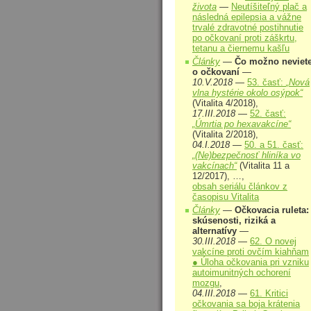
života
—
Neutíšiteľný plač a
následná epilepsia a vážne
trvalé zdravotné postihnutie
po očkovaní proti záškrtu,
tetanu a čiernemu kašľu
Články
—
Čo možno neviet
o očkovaní
—
10.V.2018
—
53. časť:
„Nová
vlna hystérie okolo osýpok“
(Vitalita 4/2018),
17.III.2018
—
52. časť:
„Úmrtia po hexavakcíne“
(Vitalita 2/2018),
04.I.2018
—
50. a 51. časť:
„(Ne)bezpečnosť hliníka vo
vakcínach“
(Vitalita 11 a
12/2017), …,
obsah seriálu článkov z
časopisu Vitalita
Články
—
Očkovacia ruleta:
skúsenosti, riziká a
alternatívy
—
30.III.2018
—
62. O novej
vakcíne proti ovčím kiahňam
● Úloha očkovania pri vzniku
autoimunitných ochorení
mozgu
,
04.III.2018
—
61. Kritici
očkovania sa boja krátenia