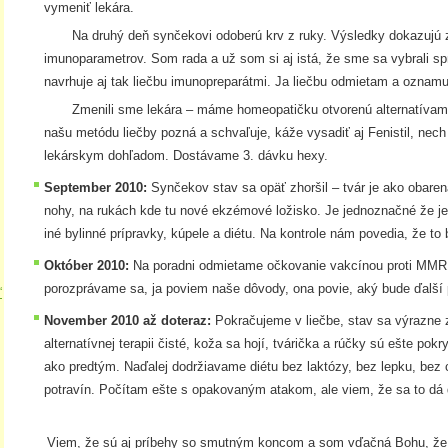
vymeniť lekára.
Na druhý deň synčekovi odoberú krv z ruky. Výsledky dokazujú z
imunoparametrov. Som rada a už som si aj istá, že sme sa vybrali s
navrhuje aj tak liečbu imunopreparátmi. Ja liečbu odmietam a oznamu
Zmenili sme lekára – máme homeopatičku otvorenú alternatívam, 
našu metódu liečby pozná a schvaľuje, káže vysadiť aj Fenistil, nech
lekárskym dohľadom. Dostávame 3. dávku hexy.
September 2010:
Synčekov stav sa opäť zhoršil – tvár je ako obaren
nohy, na rukách kde tu nové ekzémové ložisko. Je jednoznačné že j
iné bylinné prípravky, kúpele a diétu. Na kontrole nám povedia, že to 
Október 2010:
Na poradni odmietame očkovanie vakcínou proti MMR.
porozprávame sa, ja poviem naše dôvody, ona povie, aký bude ďalší 
“
×
November 2010 až doteraz:
Pokračujeme v liečbe, stav sa výrazne 
alternatívnej terapii čisté, koža sa hojí, tvárička a rúčky sú ešte po
ako predtým. Naďalej dodržiavame diétu bez laktózy, bez lepku, b
potravín. Počítam ešte s opakovaným atakom, ale viem, že sa to dá 
Viem, že sú aj príbehy so smutným koncom a som vďačná Bohu, že náš