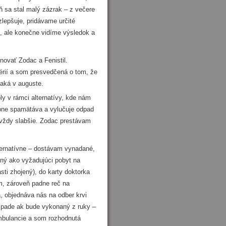
 sa stal malý zázrak – z večere
zlepšuje, pridávame určité
vé, ale konečne vidíme výsledok a
novať Zodac a Fenistil.
érií a som presvedčená o tom, že
čaká v auguste.
 v rámci alternatívy, kde nám
upne spamätáva a vylučuje odpad
vždy slabšie. Zodac prestávam
ternatívne – dostávam vynadané,
ný ako vyžadujúci pobyt na
ti zhojený), do karty doktorka
m, zároveň padne reč na
, objednáva nás na odber krvi
rípade ak bude vykonaný z ruky –
bulancie a som rozhodnutá