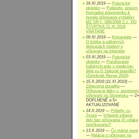
19.XI.2019 —
Právnické
okienko
—
Podporte, prosím,
hromadnú pripomienku k
novele očkovacej vyhlášky
MZ SR č. 585/2008 Z.z. DO
ŠTVRTKA 21.XI.2019
VRÁTANE
09.XI.2019 —
Komentáre
—
O kritike a vášnivých
diskusiách (nielen) o
očkovaní na internete
03.XI.2019 —
Právnické
okienko
—
Porušovanie
ľudských práv v medicíne:
déjà vu či železné pravidlo?
(Zem&vek Revue 2018)
15.X.2019 (11.XI.2010) —
Zdravotná poradňa
—
Očkovacie látky v „povinnom
očkovaní na Slovensku
— 2
DOPLNENÉ a 5×
AKTUALIZOVANÉ
14.X.2019 —
Príbehy zo
života
—
Výborné zdravie
detí bez očkovania (či vďaka
neočkovaniu?
13.X.2019 —
Čo máme nové
—
Relácie o očkovaní na