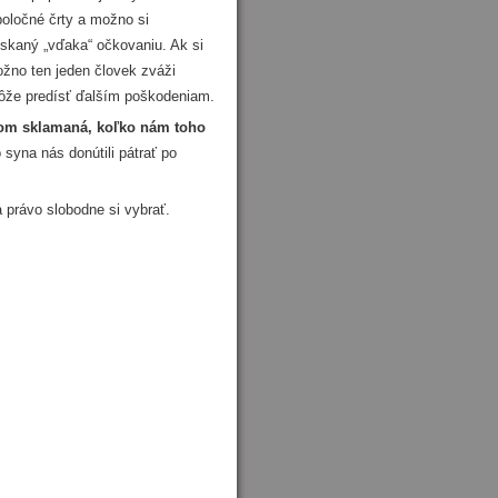
poločné črty a možno si
získaný „vďaka“ očkovaniu. Ak si
ožno ten jeden človek zváži
omôže predísť ďalším poškodeniam.
som sklamaná, koľko nám toho
syna nás donútili pátrať po
právo slobodne si vybrať.