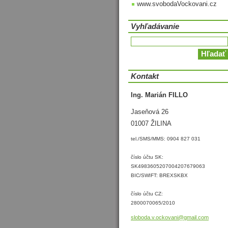
www.svobodaVockovani.cz
Vyhľadávanie
Kontakt
Ing. Marián FILLO
Jaseňová 26
01007 ŽILINA
tel./SMS/MMS: 0904 827 031
číslo účtu SK:
SK4983605207004207679063
BIC/SWIFT: BREXSKBX
číslo účtu CZ:
2800070065/2010
sloboda.
v.ockova
ni@gmail
.com