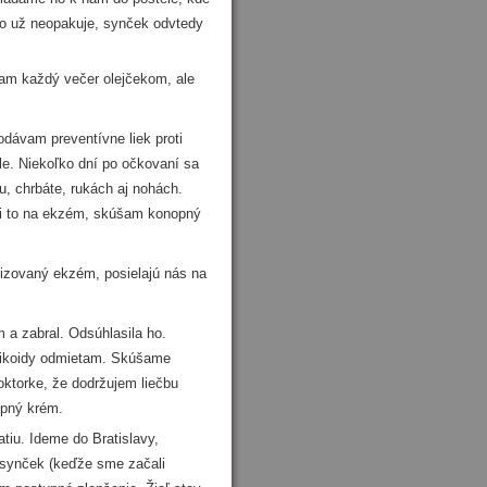
to už neopakuje, synček odvtedy
am každý večer olejčekom, ale
dávam preventívne liek proti
le. Niekoľko dní po očkovaní sa
u, chrbáte, rukách aj nohách.
mi to na ekzém, skúšam konopný
izovaný ekzém, posielajú nás na
a zabral. Odsúhlasila ho.
rtikoidy odmietam. Skúšame
oktorke, že dodržujem liečbu
opný krém.
iu. Ideme do Bratislavy,
 synček (keďže sme začali