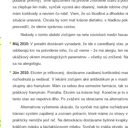
podávať príkrmy). Sme upozornení na prvotné zhoršenie stavu a poto
sa zlepšuje len málo, synček vyzerá ako obarený, niekde robíme chy
mám kortikoidy a neviem čo robiť. Viem, že sú škodlivé a dlhodobo ni
situácie unavená. Chcela by som mať krásne dieťatko, s hladkou po
presvedčí, že ideme správnou cestou.
Niekedy v tomto období zisťujem na nete súvislosti medzi hexavak
Máj 2010:
V poradni dostávam vynadané, že ide o zanedbaný stav, p
odoberajú krv na potvrdenie toho, čo už vieme – že má alergiu, len n
ukážkový okrem imunologických parametrov – všetky sú znížené. 
u
sa na alergológiu.
Jún 2010:
Ekzém je infikovaný, dostávame zarábanú kortikoidnú masť
rozhodnutá ju nedávať. V lekárni zisťujem aké antibiotikum je v mast
skupiny ako framykoin. Mám za sebou dva semestre farmácie, tak sa
práškový framykoin. Pomáha. Ekzém sa krásne hojí. Konečne je to o 
tento stav asi nepotrvá dlho. Po zvážení sa obraciame na alternatívnu
Alternatívne vyšetrenie ukázalo, že synček má úplne rozhádzané
tráviaci systém zapálený a zoznam potravín, ktoré máme zo stravy v
e
prakticky nemôže jesť nič. Na detoxikáciu dostávame bylinné kvapky
a
u
králičom mäsku a bezlaktózovom mlieku. Synček to znáša skvelo, ja