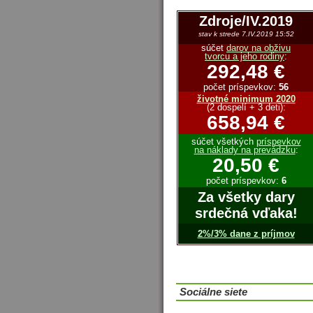
Zdroje/IV.2019
stav k strede 7.IV.2019 15:52
súčet
darov na obživu
tvorcu a jeho rodiny
:
292,48 €
počet príspevkov:
56
životné minimum 2020
(2 dospelí + 3 deti):
658,94 €
súčet všetkých
príspevkov
na náklady na prevádzku
:
20,50 €
počet príspevkov:
6
Za všetky dary
srdečná vďaka!
2%/3% dane z príjmov
Sociálne siete