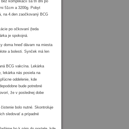
ez komplikácií sa tri dni po
ami 51cm a 3200g. Pobyt
má, na 4.den zaočkovaný BCG
ácie po očkovaní (teda
árka je spokojná.
rky doma hneď dávam na miesta
plote a bolesti. Synček má len
aná BCG vakcína. Lekárka
, lekárka nás posiela na
 pľúcne oddelenie, kde
avdepodobne bude potrebné
vorí, že v poslednej dobe
stenie bolo nutné. Skontroluje
 ich sledovať a prípadné
ladáme ho k nám do postele, kde