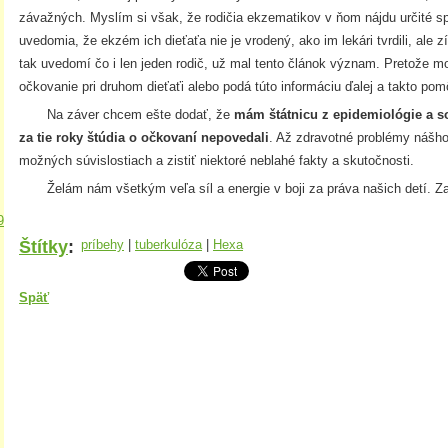
závažných. Myslím si však, že rodičia ekzematikov v ňom nájdu určité s
uvedomia, že ekzém ich dieťaťa nie je vrodený, ako im lekári tvrdili, ale 
tak uvedomí čo i len jeden rodič, už mal tento článok význam. Pretože m
očkovanie pri druhom dieťaťi alebo podá túto informáciu ďalej a takto p
Na záver chcem ešte dodať, že
mám štátnicu z epidemiológie a 
za tie roky štúdia o očkovaní nepovedali
. Až zdravotné problémy nášho 
možných súvislostiach a zistiť niektoré neblahé fakty a skutočnosti.
Želám nám všetkým veľa síl a energie v boji za práva našich detí. Za 
9
Štítky
:
príbehy
|
tuberkulóza
|
Hexa
Späť