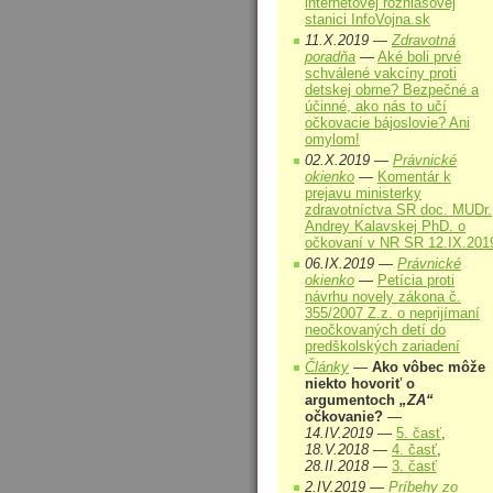
internetovej rozhlasovej
stanici InfoVojna.sk
11.X.2019 —
Zdravotná
poradňa
—
Aké boli prvé
schválené vakcíny proti
detskej obrne? Bezpečné a
účinné, ako nás to učí
očkovacie bájoslovie? Ani
omylom!
02.X.2019 —
Právnické
okienko
—
Komentár k
prejavu ministerky
zdravotníctva SR doc. MUDr.
Andrey Kalavskej PhD. o
očkovaní v NR SR 12.IX.201
06.IX.2019 —
Právnické
okienko
—
Petícia proti
návrhu novely zákona č.
355/2007 Z.z. o neprijímaní
neočkovaných detí do
predškolských zariadení
Články
—
Ako vôbec môže
niekto hovoriť o
argumentoch
„ZA“
očkovanie?
—
14.IV.2019
—
5. časť
,
18.V.2018
—
4. časť
,
28.II.2018
—
3. časť
2.IV.2019 —
Príbehy zo