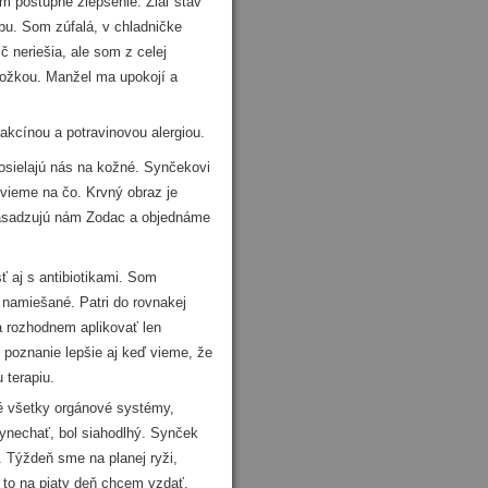
m postupné zlepšenie. Žiaľ stav
bu. Som zúfalá, v chladničke
č neriešia, ale som z celej
kožkou. Manžel ma upokojí a
cínou a potravinovou alergiou.
osielajú nás na kožné. Synčekovi
evieme na čo. Krvný obraz je
Nasadzujú nám Zodac a objednáme
 aj s antibiotikami. Som
i namiešané. Patri do rovnakej
 rozhodnem aplikovať len
poznanie lepšie aj keď vieme, že
 terapiu.
 všetky orgánové systémy,
ynechať, bol siahodlhý. Synček
. Týždeň sme na planej ryži,
 to na piaty deň chcem vzdať,