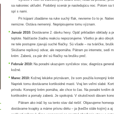
sa nakoniec ukľudní. Podobný scenár je nasledujúcu noc. Potom sa 
spí s nami.
Pri kúpaní zbadáme na ruke suchý fľak, nevieme čo to je. Natier
nemizne. Ostáva nemenný. Nepripisujeme tomu význam.
Január 2010:
Dostávame 2. dávku hexy. Opäť prikladám obklady a po
teplote. Našťastie žiadnu reakciu nepozorujeme. Všetko je ako obvyk
ne tele postupne zjavujú suché fliačky. Sú všade – na tváričke, brušk
Skúšame repíkový odvar, ale nepomáha. Pátram po internete, sedí 
krém. Zaberá, za pár dní sú fliačky na brušku preč.
Február 2010:
Na poradni ukazujem synčekov stav, diagnóza general
kožné.
Marec 2010:
Kožnej lekárke priznávam, že som použila konopný krém 
Napriek tomu dostávame kortikoidné masti. Vraj len veľmi slabé. Ko
prírodu. Konopný krém pomáha, ale chce to čas. Na poradni tvrdím d
kortikoidmi a pomaly zaberá. Je spokojná. V skutočnosti dávam kon
Pátram ako ináč by sa tento stav dal riešiť. Objavujeme homeopat
dostávame kvapky a máme prísnu diétu – ja (keďže stále kojím) a aj