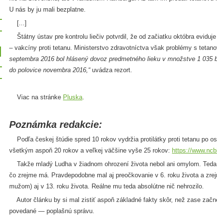
U nás by ju mali bezplatne.
[...]
Štátny ústav pre kontrolu liečiv potvrdil, že od začiatku októbra eviduje
– vakcíny proti tetanu. Ministerstvo zdravotníctva však problémy s tetan
septembra 2016 bol hlásený dovoz predmetného lieku v množstve 1 035 ba
do polovice novembra 2016,“
uvádza rezort.
Viac na stránke
Pluska
.
Poznámka redakcie:
Podľa českej štúdie spred 10 rokov vydržia protilátky proti tetanu po o
všetkým aspoň 20 rokov a veľkej väčšine vyše 25 rokov:
https://www.nc
Takže mladý Ludha v žiadnom ohrození života nebol ani omylom. Teda 
čo zrejme má. Pravdepodobne mal aj preočkovanie v 6. roku života a zr
mužom) aj v 13. roku života. Reálne mu teda absolútne nič nehrozilo.
Autor článku by si mal zistiť aspoň základné fakty skôr, než zase začne 
povedané — poplašnú správu.