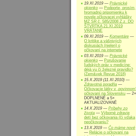
19.XI.2019 —
Právnické
okienko
—
Podporte, prosím,
hromadnú pripomienku k
novele očkovacej vyhlášky
MZ SR č. 585/2008 Z.z. DO
ŠTVRTKA 21.XI.2019
VRÁTANE
09.XI.2019 —
Komentáre
—
O kritike a vášnivých
diskusiách (nielen) o
očkovaní na internete
03.XI.2019 —
Právnické
okienko
—
Porušovanie
ľudských práv v medicíne:
déjà vu či železné pravidlo?
(Zem&vek Revue 2018)
15.X.2019 (11.XI.2010) —
Zdravotná poradňa
—
Očkovacie látky v „povinnom
očkovaní na Slovensku
— 2
DOPLNENÉ a 5×
AKTUALIZOVANÉ
14.X.2019 —
Príbehy zo
života
—
Výborné zdravie
detí bez očkovania (či vďaka
neočkovaniu?
13.X.2019 —
Čo máme nové
—
Relácie o očkovaní na