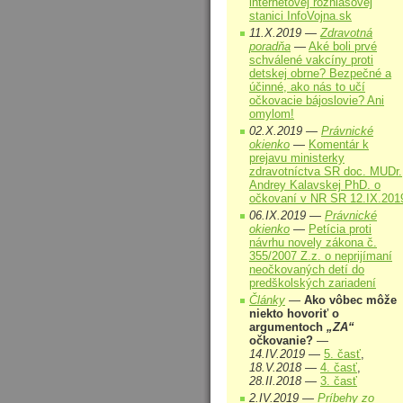
internetovej rozhlasovej
stanici InfoVojna.sk
11.X.2019 —
Zdravotná
poradňa
—
Aké boli prvé
schválené vakcíny proti
detskej obrne? Bezpečné a
účinné, ako nás to učí
očkovacie bájoslovie? Ani
omylom!
02.X.2019 —
Právnické
okienko
—
Komentár k
prejavu ministerky
zdravotníctva SR doc. MUDr.
Andrey Kalavskej PhD. o
očkovaní v NR SR 12.IX.201
06.IX.2019 —
Právnické
okienko
—
Petícia proti
návrhu novely zákona č.
355/2007 Z.z. o neprijímaní
neočkovaných detí do
predškolských zariadení
Články
—
Ako vôbec môže
niekto hovoriť o
argumentoch
„ZA“
očkovanie?
—
14.IV.2019
—
5. časť
,
18.V.2018
—
4. časť
,
28.II.2018
—
3. časť
2.IV.2019 —
Príbehy zo