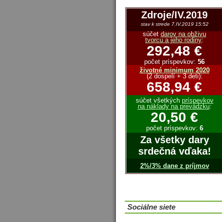
Zdroje/IV.2019
stav k strede 7.IV.2019 15:52
súčet
darov na obživu
tvorcu a jeho rodiny
:
292,48 €
počet príspevkov:
56
životné minimum 2020
(2 dospelí + 3 deti):
658,94 €
súčet všetkých
príspevkov
na náklady na prevádzku
:
20,50 €
počet príspevkov:
6
Za všetky dary
srdečná vďaka!
2%/3% dane z príjmov
Sociálne siete