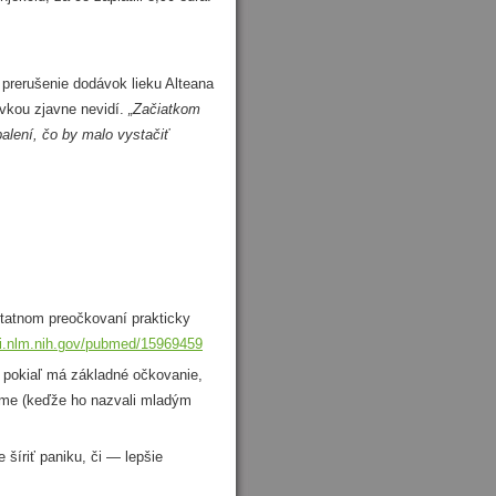
 prerušenie dodávok lieku Alteana
ovkou zjavne nevidí.
„Začiatkom
lení, čo by malo vystačiť
statnom preočkovaní prakticky
bi.nlm.nih.gov/pubmed/15969459
pokiaľ má základné očkovanie,
ejme (keďže ho nazvali mladým
šíriť paniku, či — lepšie