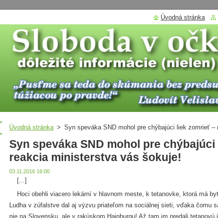
Úvodná stránka
Úvodná stránka
>
Syn speváka SND mohol pre chýbajúci liek zomrieť – r
Syn speváka SND mohol pre chýbajúci l
reakcia ministerstva vás šokuje!
03.11.2016 16:00
[...]
Hoci obehli viacero lekární v hlavnom meste, k tetanovke, ktorá má byť
Ludha v zúfalstve dal aj výzvu priateľom na sociálnej sieti, vďaka čomu 
nie na Slovensku, ale v rakúskom Hainburgu! Až tam im predali tetanovú inj