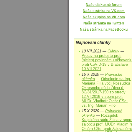
Naše diskusné fórum
Naša stránka na VK.com
Naša skupina na VK.com
Naša stránka na Twitteri
Naša stránka na FaceBooku
Najnovšie články
10.VII.2021 —
Články
—
Prejav na proteste proti
(nielen) povinnému očkovani
proti CoViD-19 v Bratislave
10.VII.2021
16.X.2020 —
Právnické
okienko
—
Odvolanie sa Ing.
Mariána Filla voči Rozsudku
Okresného súdu Žilina č.
8C/81/2017-150 zo stredy
12.VI.2019 v spore prof.
MUDr. Vladimír Oleár CSc.
vs. Ing. Marián Fillo
15.X.2020 —
Právnické
okienko
—
Rozsudok
Krajského súdu Žilina v spor
žalobcu prof. MUDr. Vladimír
Oleára CSc. proti žalovaném