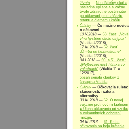
života
—
Neutíšiteľný plač a
následná epilepsia a vážne
trvalé zdravotné postihnutie
po očkovaní proti záškrtu,
tetanu a čiernemu kašľu
Články
—
Čo možno neviet
o očkovaní
—
10.V.2018
—
53. časť:
„Nová
vlna hystérie okolo osýpok“
(Vitalita 4/2018),
17.III.2018
—
52. časť:
„Úmrtia po hexavakcíne“
(Vitalita 2/2018),
04.I.2018
—
50. a 51. časť:
„(Ne)bezpečnosť hliníka vo
vakcínach“
(Vitalita 11 a
12/2017), …,
obsah seriálu článkov z
časopisu Vitalita
Články
—
Očkovacia ruleta:
skúsenosti, riziká a
alternatívy
—
30.III.2018
—
62. O novej
vakcíne proti ovčím kiahňam
● Úloha očkovania pri vzniku
autoimunitných ochorení
mozgu
,
04.III.2018
—
61. Kritici
očkovania sa boja krátenia