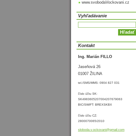
www.svobodaVockovani.cz
Vyhľadávanie
Kontakt
Ing. Marián FILLO
Jaseňová 26
01007 ŽILINA
tel./SMS/MMS: 0904 827 031
číslo účtu SK:
SK4983605207004207679063
BIC/SWIFT: BREXSKBX
číslo účtu CZ:
2800070065/2010
sloboda.
v.ockova
ni@gmail
.com