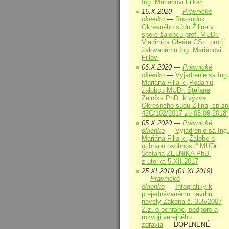
Ing. Mariánovi Fillovi
15.X.2020 —
Právnické
okienko
—
Rozsudok
Okresného súdu Žilina v
spore žalobcu prof. MUDr.
Vladimíra Oleára CSc. proti
žalovanému Ing. Mariánovi
Fillovi
06.X.2020 —
Právnické
okienko
—
Vyjadrenie sa Ing.
Mariána Filla k „Podaniu
žalobcu MUDr. Štefana
Zelníka PhD. k výzve
Okresného súdu Žilina, sp.zn
42C/102/2017 zo 05.09.2018“
05.X.2020 —
Právnické
okienko
—
Vyjadrenie sa Ing.
Mariána Filla k „Žalobe o
ochranu osobnosti“ MUDr.
Štefana ZELNÍKA PhD.
z utorka 5.XII.2017
25.XI.2019 (01.XI.2019)
—
Právnické
okienko
—
Infografiky k
prejednávanému návrhu
novely Zákona č. 355/2007
Z.z. o ochrane, podpore a
rozvoji verejného
zdravia
— DOPLNENÉ