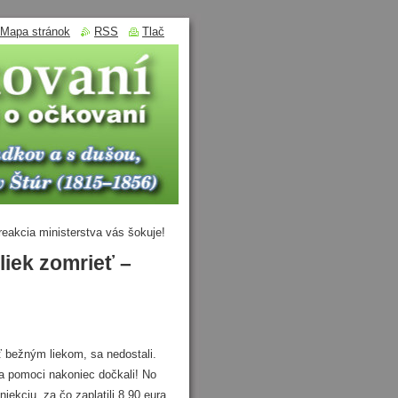
Mapa stránok
RSS
Tlač
eakcia ministerstva vás šokuje!
iek zomrieť –
 bežným liekom, sa nedostali.
sa pomoci nakoniec dočkali! No
ekciu, za čo zaplatili 8,90 eura.