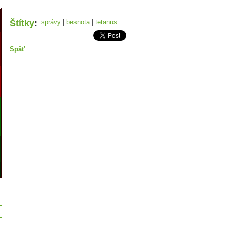
Štítky
:
správy
|
besnota
|
tetanus
Späť