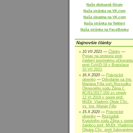
Naše diskusné fórum
Naša stránka na VK.com
Naša skupina na VK.com
Naša stránka na Twitteri
Naša stránka na FaceBooku
Najnovšie články
10.VII.2021 —
Články
—
Prejav na proteste proti
(nielen) povinnému očkovani
proti CoViD-19 v Bratislave
10.VII.2021
16.X.2020 —
Právnické
okienko
—
Odvolanie sa Ing.
Mariána Filla voči Rozsudku
Okresného súdu Žilina č.
8C/81/2017-150 zo stredy
12.VI.2019 v spore prof.
MUDr. Vladimír Oleár CSc.
vs. Ing. Marián Fillo
15.X.2020 —
Právnické
okienko
—
Rozsudok
Krajského súdu Žilina v spor
žalobcu prof. MUDr. Vladimír
Oleára CSc. proti žalovaném