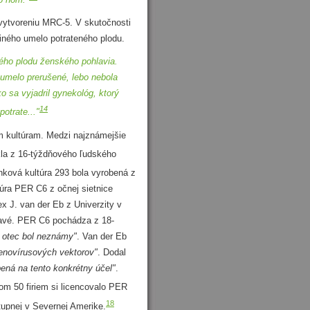
vytvoreniu MRC-5. V skutočnosti
 iného umelo potrateného plodu.
ého plodu ženského pohlavia.
o umelo prerušené, lebo nebola
 sa vyjadril gynekológ, ktorý
14
otrate..."
kultúram. Medzi najznámejšie
la z 16-týždňového ľudského
ková kultúra 293 bola vyrobená z
úra PER C6 z očnej sietnice
x J. van der Eb z Univerzity v
dravé. PER C6 pochádza z 18-
a otec bol neznámy"
. Van der Eb
enovírusových vektorov"
. Dodal
ená na tento konkrétny účel"
.
m 50 firiem si licencovalo PER
18
stupnej v Severnej Amerike.