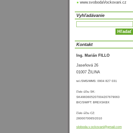
www.svobodaVockovani.cz
Vyhľadávanie
Kontakt
Ing. Marián FILLO
Jaseňová 26
01007 ŽILINA
tel./SMS/MMS: 0904 827 031
číslo účtu SK:
SK4983605207004207679063
BIC/SWIFT: BREXSKBX
číslo účtu CZ:
2800070065/2010
sloboda.
v.ockova
ni@gmail
.com