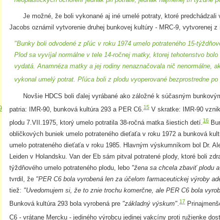
Je možné, že boli vykonané aj iné umelé potraty, ktoré predchádzali 
Jacobs oznámil vytvorenie druhej bunkovej kultúry - MRC-9, vytvorenej z
"Bunky boli odvodené z pľúc v roku 1974 umelo potrateného 15-týždňov
Plod sa vyvíjal normálne v tele 14-ročnej matky, ktorej tehotenstvo bol
vydatá. Anamnéza matky a jej rodiny nenaznačovala nič nenormálne, ako
vykonal umelý potrat. Pľúca boli z plodu vyoperované bezprostredne po p
Novšie HDCS boli ďalej vyrábané ako záložné k súčasným bunkovým 
15
9
patria: IMR-90, bunková kultúra 293 a PER C6.
V skratke: IMR-90 vznik
16
plodu 7.VII.1975, ktorý umelo potratila 38-ročná matka šiestich detí.
Bun
obličkových buniek umelo potrateného dieťaťa v roku 1972 a bunková kult
umelo potrateného dieťaťa v roku 1985. Hlavným výskumníkom bol Dr. Ale
Leiden v Holandsku. Van der Eb sám pitval potratené plody, ktoré boli z
týždňového umelo potrateného plodu, lebo
"žena sa chcela zbaviť plodu 
tvrdil, že
"PER C6 bola vyrobená len za účelom farmaceutickej výroby ad
tiež:
"Uvedomujem si, že to znie trochu komerčne, ale PER C6 bola vyrob
17
Bunková kultúra 293 bola vyrobená pre
"základný výskum"
.
Prinajmenšo
C6 - vrátane Mercku - jediného výrobcu jedinej vakcíny proti ružienke do