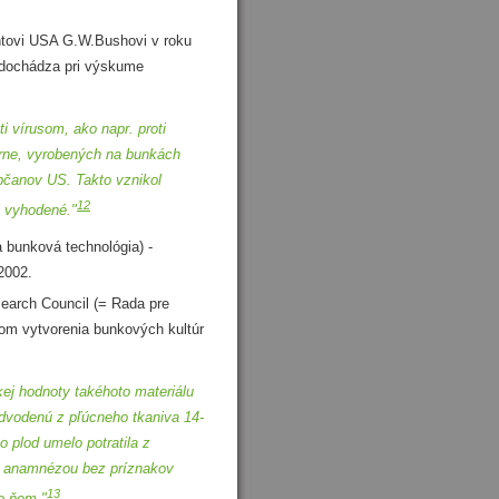
ntovi USA G.W.Bushovi v roku
j dochádza pri výskume
 vírusom, ako napr. proti
brne, vyrobených na bunkách
bčanov US. Takto vznikol
12
i vyhodené."
bunková technológia) -
2002.
earch Council (= Rada pre
lom vytvorenia bunkových kultúr
okej hodnoty takéhoto materiálu
 odvodenú z pľúcneho tkaniva 14-
 plod umelo potratila z
u anamnézou bez príznakov
13
po ňom."