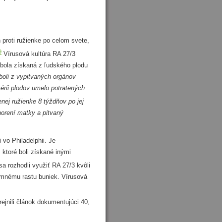
roti ružienke po celom svete,
9
Vírusová kultúra RA 27/3
) bola získaná z ľudského plodu
boli z vypitvaných orgánov
sérii plodov umelo potratených
nej ružienke 8 týždňov po jej
orení matky a pitvaný
vo Philadelphii. Je
 ktoré boli získané inými
a rozhodli využiť RA 27/3 kvôli
omnému rastu buniek. Vírusová
jnili článok dokumentujúci 40,