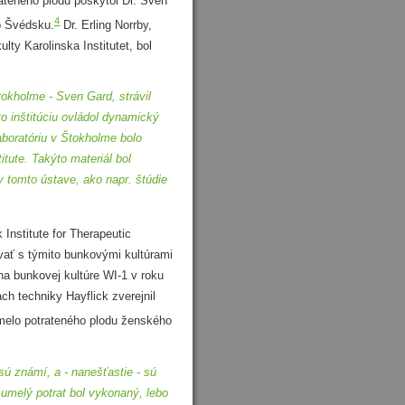
teného plodu poskytol Dr. Sven
4
 Švédsku.
Dr. Erling Norrby,
lty Karolinska Institutet, bol
tokholme - Sven Gard, strávil
to inštitúciu ovládol dynamický
aboratóriu v Štokholme bolo
itute. Takýto materiál bol
tomto ústave, ako napr. štúdie
nstitute for Therapeutic
vať s týmito bunkovými kultúrami
 na bunkovej kultúre WI-1 v roku
h techniky Hayflick zverejnil
melo potrateného plodu ženského
sú známí, a - nanešťastie - sú
 umelý potrat bol vykonaný, lebo