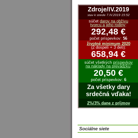
Zdroje/IV.2019
stav k strede 7.IV.2019 15:52
súčet
darov na obživu
tvorcu a jeho rodiny
:
292,48 €
počet príspevkov:
56
životné minimum 2020
(2 dospelí + 3 deti):
658,94 €
súčet všetkých
príspevkov
na náklady na prevádzku
:
20,50 €
počet príspevkov:
6
Za všetky dary
srdečná vďaka!
2%/3% dane z príjmov
Sociálne siete