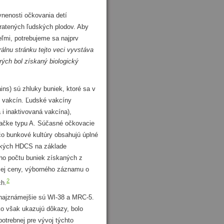
vnenosti očkovania detí
ratených ľudských plodov. Aby
eľmi, potrebujeme sa najprv
álnu stránku tejto veci vyvstáva
rých bol získaný biologický
s) sú zhluky buniek, ktoré sa v
u vakcín. Ľudské vakcíny
i inaktivovaná vakcína),
tačke typu A. Súčasné očkovacie
čo bunkové kultúry obsahujú úplné
ľkých HDCS na základe
kého počtu buniek získaných z
acej ceny, výborného záznamu o
2
ch.
ajznámejšie sú WI-38 a MRC-5.
ko však ukazujú dôkazy, bolo
potrebnej pre vývoj týchto