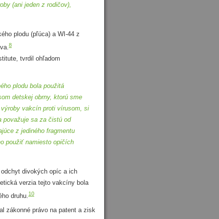
oby (ani jeden z rodičov),
ho plodu (pľúca) a WI-44 z
8
tva.
itute, tvrdil ohľadom
ého plodu bola použitá
som detskej obrny, ktorú sme
 výroby vakcín proti vírusom, si
a považuje sa za čistú od
ajúce z jediného fragmentu
no použiť namiesto opičích
odchyt divokých opíc a ich
tická verzia tejto vakcíny bola
10
ého druhu.
l zákonné právo na patent a zisk