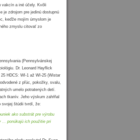
 vakcín a iné účely. Kvôli
že je zdrojom pre jedinú dostupnú
iec, keďže mojím úmyslom je
ného zmyslu citovať zo
ennsylvania (Pennsylvánskej
biológiu. Dr. Leonard Hayflick
cu 25 HDCS: WI-1 až WI-25 (Wistar
ú odvodené z pľúc, pokožky, svalu,
tatných umelo potratených detí.
iach tkanív. Jeho výskum zahŕňal
svojej štúdii tvrdí, že:
buniek ako substrát pre výrobu
.. ponúkajú ich použitie pri