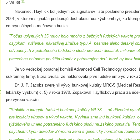
11
z WI-38.
Nakoniec, Hayflick bol jedným zo signatárov listu poslaného prezide
2001, v ktorom signatári podporujú deštrukciu ľudských embryí, ku ktore
embryonálnych kmeňových buniek:
"Počas uplynulých 35 rokov bolo mnoho z bežných ľudských vakcín proti
osýpkam, ružienke, nákazlivej žltačke typu A, besnote alebo detskej o
odvodených z potrateného ľudského plodu pre osoh desiatok miliónov o
precedens ohľadom použitia tkanív z potratených detí, ktoré by inak bol
Je vo vedeckej poradnej komisii Advanced Cell Technology (pokročilá 
súkromnej firmy, ktorá tvrdila, že naklonovala prvé ľudské embryo v roku 
Dr. J. P. Jacobs zverejnil vývoj bunkovej kultúry MRC-5 (Medical Res
“
lekársky výskum) č. 5) v roku 1970. Zopakoval Hayflickovu prácu za úče
×
pre výrobu vakcín:
"Stabilita a integrita ľudskej bunkovej kultúry WI-38 ... sú dôvodmi vys
pre izoláciu vírusov a vývoj vakcín. Vyvinuli sme inú bunkovú kultúru,
týždňového umelo potrateného ľudského plodu mužského pohlavia. Tento
psychiatrických dôvodov 27-ročná žena s geneticky normálnou rodinno
neoplastických ochorení jednak pri potrate, jednak najmenej tri týždne 