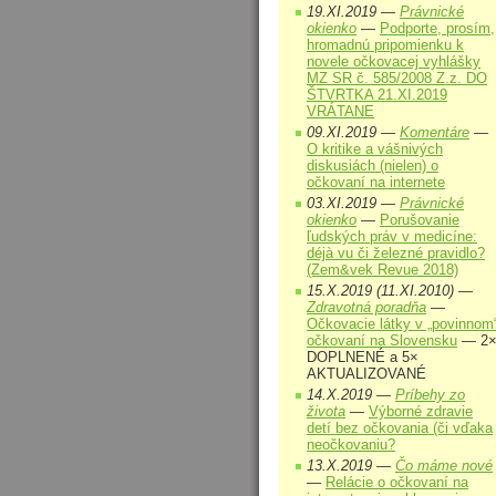
19.XI.2019 —
Právnické
okienko
—
Podporte, prosím,
hromadnú pripomienku k
novele očkovacej vyhlášky
MZ SR č. 585/2008 Z.z. DO
ŠTVRTKA 21.XI.2019
VRÁTANE
09.XI.2019 —
Komentáre
—
O kritike a vášnivých
diskusiách (nielen) o
očkovaní na internete
03.XI.2019 —
Právnické
okienko
—
Porušovanie
ľudských práv v medicíne:
déjà vu či železné pravidlo?
(Zem&vek Revue 2018)
15.X.2019 (11.XI.2010) —
Zdravotná poradňa
—
Očkovacie látky v „povinnom
očkovaní na Slovensku
— 2
DOPLNENÉ a 5×
AKTUALIZOVANÉ
14.X.2019 —
Príbehy zo
života
—
Výborné zdravie
detí bez očkovania (či vďaka
neočkovaniu?
13.X.2019 —
Čo máme nové
—
Relácie o očkovaní na