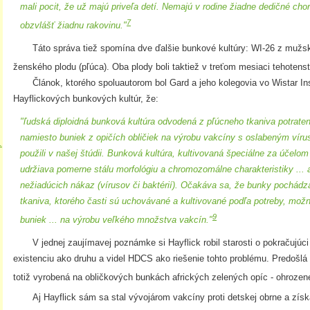
mali pocit, že už majú priveľa detí. Nemajú v rodine žiadne dedičné chor
7
obzvlášť žiadnu rakovinu."
Táto správa tiež spomína dve ďalšie bunkové kultúry: WI-26 z mužské
ženského plodu (pľúca). Oba plody boli taktiež v treťom mesiaci tehotens
Článok, ktorého spoluautorom bol Gard a jeho kolegovia vo Wistar Inst
Hayflickových bunkových kultúr, že:
"ľudská diploidná bunková kultúra odvodená z pľúcneho tkaniva potraten
namiesto buniek z opičích obličiek na výrobu vakcíny s oslabeným víru
.
použili v našej štúdii. Bunková kultúra, kultivovaná špeciálne za účelom
udržiava pomerne stálu morfológiu a chromozomálne charakteristiky ... 
nežiadúcich nákaz (vírusov či baktérií). Očakáva sa, že bunky pochádz
tkaniva, ktorého časti sú uchovávané a kultivované podľa potreby, mož
9
buniek ... na výrobu veľkého množstva vakcín."
V jednej zaujímavej poznámke si Hayflick robil starosti o pokračujúci 
existenciu ako druhu a videl HDCS ako riešenie tohto problému. Predošlá e
totiž vyrobená na obličkových bunkách afrických zelených opíc - ohrozen
Aj Hayflick sám sa stal vývojárom vakcíny proti detskej obrne a získa