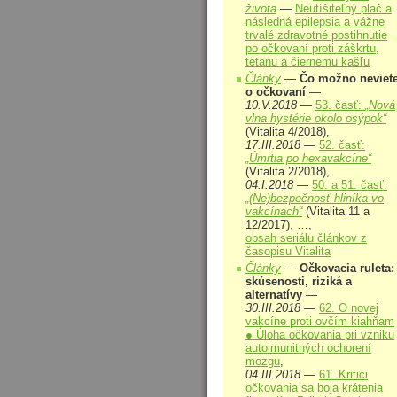
života
—
Neutíšiteľný plač a
následná epilepsia a vážne
trvalé zdravotné postihnutie
po očkovaní proti záškrtu,
tetanu a čiernemu kašľu
Články
—
Čo možno neviet
o očkovaní
—
10.V.2018
—
53. časť:
„Nová
vlna hystérie okolo osýpok“
(Vitalita 4/2018),
17.III.2018
—
52. časť:
„Úmrtia po hexavakcíne“
(Vitalita 2/2018),
04.I.2018
—
50. a 51. časť:
„(Ne)bezpečnosť hliníka vo
vakcínach“
(Vitalita 11 a
12/2017), …,
obsah seriálu článkov z
časopisu Vitalita
Články
—
Očkovacia ruleta:
skúsenosti, riziká a
alternatívy
—
30.III.2018
—
62. O novej
vakcíne proti ovčím kiahňam
● Úloha očkovania pri vzniku
autoimunitných ochorení
mozgu
,
04.III.2018
—
61. Kritici
očkovania sa boja krátenia