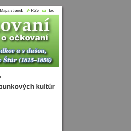
Mapa stránok
RSS
Tlač
r
 bunkových kultúr
.