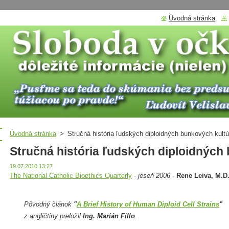
Úvodná stránka
Úvodná stránka
>
Stručná história ľudských diploidných bunkových kultú
Stručná história ľudských diploidných
19.07.2010 13:27
The National Catholic Bioethics Quarterly
-
jeseň 2006
-
Rene Leiva, M.D
Pôvodný článok
"
A Brief History of Human Diploid Cell Strains
"
z angličtiny preložil
Ing. Marián Fillo
.