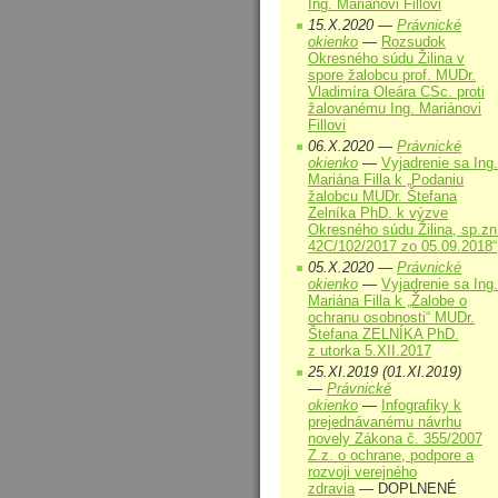
Ing. Mariánovi Fillovi
15.X.2020 —
Právnické
okienko
—
Rozsudok
Okresného súdu Žilina v
spore žalobcu prof. MUDr.
Vladimíra Oleára CSc. proti
žalovanému Ing. Mariánovi
Fillovi
06.X.2020 —
Právnické
okienko
—
Vyjadrenie sa Ing.
Mariána Filla k „Podaniu
žalobcu MUDr. Štefana
Zelníka PhD. k výzve
Okresného súdu Žilina, sp.zn
42C/102/2017 zo 05.09.2018“
05.X.2020 —
Právnické
okienko
—
Vyjadrenie sa Ing.
Mariána Filla k „Žalobe o
ochranu osobnosti“ MUDr.
Štefana ZELNÍKA PhD.
z utorka 5.XII.2017
25.XI.2019 (01.XI.2019)
—
Právnické
okienko
—
Infografiky k
prejednávanému návrhu
novely Zákona č. 355/2007
Z.z. o ochrane, podpore a
rozvoji verejného
zdravia
— DOPLNENÉ