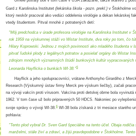
Umelé potraty boli v tom čase v USA zakázané, takže tkanivo z potra
Gard z Karolinska Institutet
(lekárska škola - pozn. prekl.)
v Štokholme vo
ktorý neskôr pracoval ako vedúci oddelenia virológie a dekan lekárskej faku
vtedy študentom. Pitval mnohé z potratených detí:
"Môj predchodca v úrade profesora virológie na Karolinska Institutet v Š
rok 1959 na výskumnej stáži vo Wistar Institute, dva roky po tom, čo tú
Hilary Koprowski. Jednou z mojich povinností ako mladého študenta v l
pitvať ľudské plody z legálnych potratov a posielať orgány do Wistar Inst
zdrojom mnohých významných štúdií bunkových kultúr vypracovaných v 
u
5
Leonarda Hayflicka o bunkách WI-38."
Hayflick a jeho spolupracovníci, vrátane Anthonyho Girardiho z Merck I
Research (Výskumný ústav firmy Merck pre výskum liečby), začali praco
na vývoji vakcín proti vírusom. Vakcína proti detskej obrne bola vyvinutá
1962. V tom čase už bolo pripravených 50 HDCS. Nakoniec po vylepšeniac
6
svoje správy o vývoji WI-38.
WI-38 bola získaná z tri mesiace starého u
pohlavia:
e
"Tento plod vybral Dr. Sven Gard špeciálne na tento účel. Obaja rodičia 
a
manželmi, stále živí a zdraví, a žijú pravdepodobne v Štokholme. Tento
u