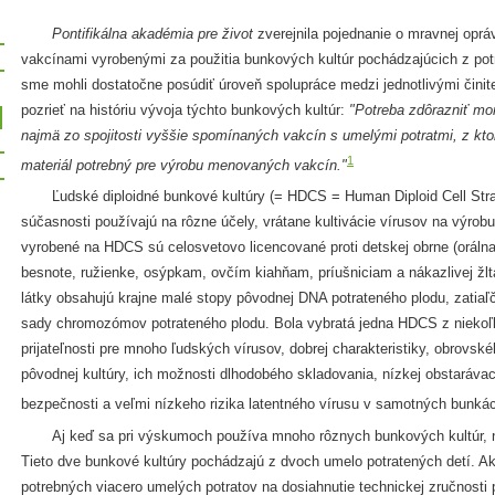
Pontifikálna akadémia pre život
zverejnila pojednanie o mravnej oprá
vakcínami vyrobenými za použitia bunkových kultúr pochádzajúcich z pot
sme mohli dostatočne posúdiť úroveň spolupráce medzi jednotlivými činit
pozrieť na históriu vývoja týchto bunkových kultúr:
"Potreba zdôrazniť mor
najmä zo spojitosti vyššie spomínaných vakcín s umelými potratmi, z kto
1
materiál potrebný pre výrobu menovaných vakcín."
Ľudské diploidné bunkové kultúry (= HDCS = Human Diploid Cell Strain
súčasnosti používajú na rôzne účely, vrátane kultivácie vírusov na výrob
vyrobené na HDCS sú celosvetovo licencované proti detskej obrne (orálna 
besnote, ružienke, osýpkam, ovčím kiahňam, príušniciam a nákazlivej žl
látky obsahujú krajne malé stopy pôvodnej DNA potrateného plodu, zatiaľ
sady chromozómov potrateného plodu. Bola vybratá jedna HDCS z nieko
prijateľnosti pre mnoho ľudských vírusov, dobrej charakteristiky, obrovs
pôvodnej kultúry, ich možnosti dlhodobého skladovania, nízkej obstaráv
bezpečnosti a veľmi nízkeho rizika latentného vírusu v samotných bunká
Aj keď sa pri výskumoch používa mnoho rôznych bunkových kultúr, n
Tieto dve bunkové kultúry pochádzajú z dvoch umelo potratených detí. A
potrebných viacero umelých potratov na dosiahnutie technickej zručnosti 