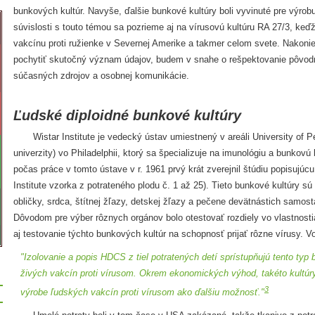
bunkových kultúr. Navyše, ďalšie bunkové kultúry boli vyvinuté pre výrobu
súvislosti s touto témou sa pozrieme aj na vírusovú kultúru RA 27/3, keď
vakcínu proti ružienke v Severnej Amerike a takmer celom svete. Nakon
pochytiť skutočný význam údajov, budem v snahe o rešpektovanie pôvod
súčasných zdrojov a osobnej komunikácie.
Ľudské diploidné bunkové kultúry
Wistar Institute je vedecký ústav umiestnený v areáli University of P
univerzity) vo Philadelphii, ktorý sa špecializuje na imunológiu a bunkovú 
počas práce v tomto ústave v r. 1961 prvý krát zverejnil štúdiu popisujú
Institute vzorka z potrateného plodu č. 1 až 25). Tieto bunkové kultúry s
obličky, srdca, štítnej žľazy, detskej žľazy a pečene devätnástich samos
Dôvodom pre výber rôznych orgánov bolo otestovať rozdiely vo vlastnost
aj testovanie týchto bunkových kultúr na schopnosť prijať rôzne vírusy. Vo 
"Izolovanie a popis HDCS z tiel potratených detí sprístupňujú tento typ 
živých vakcín proti vírusom. Okrem ekonomických výhod, takéto kultúry .
3
výrobe ľudských vakcín proti vírusom ako ďalšiu možnosť."