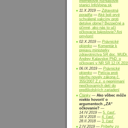
internetovej rozhlasovej
stanici InfoVojna.sk
11.X.2019 —
Zdravotná
poradňa
—
Aké boli prvé
schválené vakcíny proti
detskej obrne? Bezpečné a
účinné, ako nás to učí
očkovacie bájoslovie? Ani
omylom!
02.X.2019 —
Právnické
okienko
—
Komentár k
prejavu ministerky
zdravotníctva SR doc. MUDr.
Andrey Kalavskej PhD. o
očkovaní v NR SR 12.IX.201
06.IX.2019 —
Právnické
okienko
—
Petícia proti
návrhu novely zákona č.
355/2007 Z.z. o neprijímaní
neočkovaných detí do
predškolských zariadení
Články
—
Ako vôbec môže
niekto hovoriť o
argumentoch
„ZA“
očkovanie?
—
14.IV.2019
—
5. časť
,
18.V.2018
—
4. časť
,
28.II.2018
—
3. časť
2.IV.2019 —
Príbehy zo