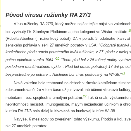
Pôvod vírusu ružienky RA 27/3
Vírus ružienky RA 27/3, ktorý možno najčastejšie nájsť vo vakcínach p
e
1
bol vyvinutý Dr. Stanleym Plotkinom a jeho kolegami vo Wistar Institute.
(Rubella Abortion (= ružienkový potrat), 27. v poradí, 3. odobratie tkaniva
ženského pohlavia v sérii 27 umelých potratov v USA:
"Odobraté tkanivá 
konkrétneho plodu umelo potrateného kvôli ružienke, z 27. plodu v našej 
20
počas epidémie v roku 1964."
"Tento plod bol z 25-ročnej matky vystave
poslednom menštruačnom cykle... Plod bol umelo potratený 17 dní po och
21
bezprostredne po potrate... Následne bol vírus pestovaný na WI-38."
Nová vakcína bola testovaná na deťoch v rímsko-katolíckom sirotinci 
zdokumentované, že v tom čase už jestvovali iné účinné vírusové kultúry,
22
metódami - bez spojitosti s umelými potratmi.
Tak-či-onak, výskumníci s
neprítomnosti nečistôt, imunogenicite, malým nežiadúcim účinkom a ohr
kultúra RA 27/3 bola ďalej kultivovaná na bunkovej kultúre WI-38.
Navyše, 6 mesiacov po zverejnení tohto výskumu, Plotkin a kol. zvere
nie 27 umelých potratov: