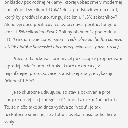
príkladov podvodnej reklamy, ktorej vôbec sme v modernej
spoločnosti svedkami. Dokážete si predstaviť výrobcu áut,
ktorý by predával auto, fungujúce len u 1,5% zákazníkov?
Alebo výrobcu počítačov, čo by predával počítač, fungujúci
len v 1,5% celkového času? Boli by obvinení z podvodu u
FTC
(Federal Trade Commission = Federálna obchodná komisia
v USA; obdoba Slovenskej obchodnej inšpekcie - pozn. prekl.)
!
Prečo teda očkovací priemysel pokračuje v propagovaní
a predaji vakcín proti chrípke, ktoré dokonca aj v
najzúfalejšej pro-očkovacej štatistickej analýze vykazujú
účinnosť 1,5%?
Je to skutočne udivujúce. To stavia očkovanie proti
chrípke do tej istej kategórie účinnosti ako zbožné priania.
To, že niečo také sa dnes vydáva za "vedu", je tak
neskutočne smiešne, že z toho človeka musia bolieť lícne
svaly.