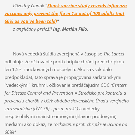
Pôvodný článok
"
Shock vaccine study reveals influenza
vaccines only prevent the flu in 1.5 out of 100 adults (not
60% as you've been told)
"
z angličtiny preložil
Ing. Marián Fillo
.
Nová vedecká štúdia zverejnená v časopise
The Lancet
odhaľuje, že očkovanie proti chrípke chráni pred chrípkou
len 1,5% zaočkovaných dospelých. Ako sa však dalo
predpokladať, táto správa je propagovaná šarlatánskymi
"vedeckými" kruhmi, očkovanie pretláčajúcim CDC
(Centers
for Disease Control and Prevention = Stredisko pre kontrolu a
prevenciu chorôb v USA; obdoba slovenského Úradu verejného
zdravotníctva (ÚVZ SR) - pozn. prekl.)
a vedecky
nespôsobilými mainstreamovými (hlavno-prúdovými)
médiami ako dôkaz, že
"očkovanie proti chrípke je účinné na
60%!"