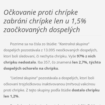
Očkovanie proti chrípke
zabráni chrípke len u 1,5%
zaočkovaných dospelých
Pozrime sa na čísla zo štúdie:
"Kontrolná skupina"
dospelých pozostávala z 13.095 neočkovaných dospelých,
ktorí boli sledovaní, či nechytia chrípku. Vyše
97% z nich
chrípku nedostalo
. Iba 357, čo znamená
len 2,7%, týchto
dospelých ochorelo na chrípku
.
"Liečená skupina"
pozostávala a dospelých, ktorí boli
očkovaní trojzložkovou inaktivovanou (mŕtvou) vakcínou
proti chrípke. Z tejto skupiny podľa štúdie
dostalo chrípku
len 1,2%
.