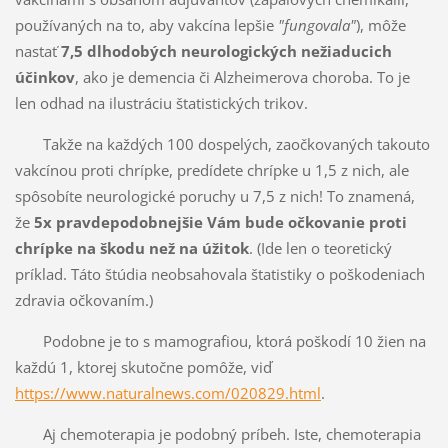
používaných na to, aby vakcína lepšie
"fungovala"
), môže
nastať
7,5 dlhodobých neurologických nežiaducich
účinkov
, ako je demencia či Alzheimerova choroba. To je
len odhad na ilustráciu štatistických trikov.
Takže na každých 100 dospelých, zaočkovaných takouto
vakcínou proti chrípke, predídete chrípke u 1,5 z nich, ale
spôsobíte neurologické poruchy u 7,5 z nich! To znamená,
že
5x pravdepodobnejšie Vám bude očkovanie proti
chrípke na škodu než na úžitok
. (Ide len o teoretický
príklad. Táto štúdia neobsahovala štatistiky o poškodeniach
zdravia očkovaním.)
Podobne je to s mamografiou, ktorá poškodí 10 žien na
každú 1, ktorej skutočne pomôže, viď
https://www.naturalnews.com/020829.html
.
Aj chemoterapia je podobný príbeh. Iste, chemoterapia