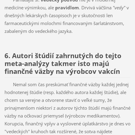
medicíne výnimkou, ale
pravidlom
. Drvivá väčšina
"vedy"
v
dnešných lekárskych časopisoch je v skutočnosti len
farmaceutickými molochmi financovaným šarlatánstvom,
zabaleným do vedeckého jazyka.
6. Autori štúdií zahrnutých do tejto
meta-analýzy takmer isto majú
finančné väzby na výrobcov vakcín
Nemal som čas preskúmať finančné väzby každej jednej
hodnotenej štúdie (resp. každého autora každej štúdie), ale
chcem sa verejne a otvorene staviť o veľké sumy, že
prinajmenšom niektorí z autorov týchto štúdií majú finančné
väzby na očkovací priemysel (výrobcov medikamentov).
Korupcia, finančný vplyv a vyslovené úplatkárstvo je dnes vo
"vedeckých" kruhoch tak rozšírené, že sotva nájdete