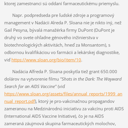
ktorej zamestnanci sú oddaní farmaceutickému priemyslu.
Napr. podpredseda pre ľudské zdroje a programový
management v Nadácii Alreda P. Sloana nie je nikto iný, než
Gail Pesyna, bývalá manažérka firmy DuPont (DuPont je
druhý vo svete ohľadne génového inžinierstva v
biotechnologických aktivitách, hneď za Monsantom), s
odbornou kvalifikáciou vo farmácii a lekárskej diagnostike,
viď
https://www.sloan.org/bio/item/10
.
Nadácia Alfreda P. Sloana poskytla tiež grant 650.000
dolárov na vytvorenie filmu
"Shots in the Dark: The Wayward
Search for an AIDS Vaccine"
(viď
https://www.sloan.org/assets/files/annual_reports/1999_an
nual_report.pdf
), ktorý je pro-vakcinačnou propagandov
zameranou na Medzinárodnú iniciatívu za vakcínu proti AIDS
(International AIDS Vaccine Initiative), čo je na AIDS
zameraná záujmová skupina farmaceutických molochov,