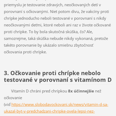
priemyslu je testovanie zdravých, neočkovaných detí v
porovnaní s očkovanými. Niet potom divu, že vakcíny proti
chrípke jednoducho neboli testované v porovnaní s nikdy
neočkovanými deťmi, ktoré neboli ani raz v živote očkované
proti chrípke. To by bola skutočná skúška, čo? Ale,
samozrejme, taká skúška nebude nikdy vykonaná, pretože
takéto porovnanie by ukázalo smiešnu zbytočnosť
očkovania proti chrípke.
3. Očkovanie proti chrípke nebolo
testované v porovnaní s vitamínom D
Vitamín D chráni pred chrípkou
8x účinnejšie
než
očkovanie
(viď
https://www.slobodavockovani.sk/news/vitamin-d-sa-
ukazal-byt-v-predchadzani-chripke-ovela-lepsi-nez-