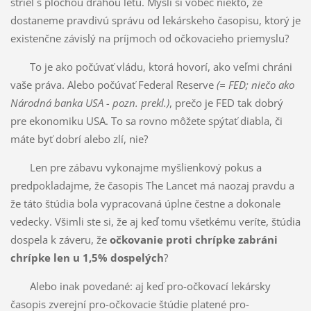
striel s plochou dráhou letu. Myslí si vôbec niekto, že
dostaneme pravdivú správu od lekárskeho časopisu, ktorý je
existenčne závislý na príjmoch od očkovacieho priemyslu?
To je ako počúvať vládu, ktorá hovorí, ako veľmi chráni
vaše práva. Alebo počúvať Federal Reserve
(= FED; niečo ako
Národná banka USA - pozn. prekl.)
, prečo je FED tak dobrý
pre ekonomiku USA. To sa rovno môžete spýtať diabla, či
máte byť dobrí alebo zlí, nie?
Len pre zábavu vykonajme myšlienkový pokus a
predpokladajme, že časopis The Lancet má naozaj pravdu a
že táto štúdia bola vypracovaná úplne čestne a dokonale
vedecky. Všimli ste si, že aj keď tomu všetkému veríte, štúdia
dospela k záveru, že
očkovanie proti chrípke zabráni
chrípke len u 1,5% dospelých
?
Alebo inak povedané: aj keď pro-očkovací lekársky
časopis zverejní pro-očkovacie štúdie platené pro-