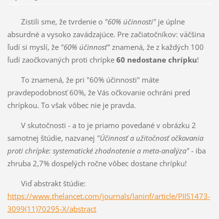
Zistili sme, že tvrdenie o
"60% účinnosti"
je úplne
absurdné a vysoko zavádzajúce. Pre začiatočníkov: väčšina
ľudí si myslí, že
"60% účinnosť"
znamená, že z každých 100
ľudí zaočkovaných proti chrípke
60 nedostane chrípku
!
To znamená, že pri "60% účinnosti" máte
pravdepodobnosť 60%, že Vás očkovanie ochráni pred
chrípkou. To však vôbec nie je pravda.
V skutočnosti - a to je priamo povedané v obrázku 2
samotnej štúdie, nazvanej
"Účinnosť a užitočnosť očkovania
proti chrípke: systematické zhodnotenie a meta-analýza"
- iba
zhruba 2,7% dospelých ročne vôbec dostane chrípku!
Viď abstrakt štúdie:
https://www.thelancet.com/journals/laninf/article/PIIS1473-
3099(11)70295-X/abstract