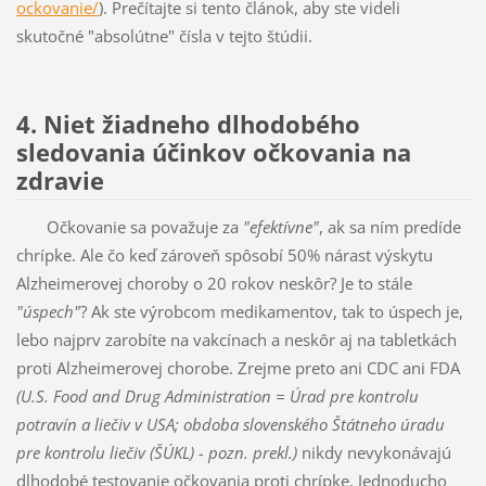
ockovanie/
). Prečítajte si tento článok, aby ste videli
skutočné "absolútne" čísla v tejto štúdii.
4. Niet žiadneho dlhodobého
sledovania účinkov očkovania na
zdravie
Očkovanie sa považuje za
"efektívne"
, ak sa ním predíde
chrípke. Ale čo keď zároveň spôsobí 50% nárast výskytu
Alzheimerovej choroby o 20 rokov neskôr? Je to stále
"úspech"
? Ak ste výrobcom medikamentov, tak to úspech je,
lebo najprv zarobíte na vakcínach a neskôr aj na tabletkách
proti Alzheimerovej chorobe. Zrejme preto ani CDC ani FDA
(U.S. Food and Drug Administration = Úrad pre kontrolu
potravín a liečiv v USA; obdoba slovenského Štátneho úradu
pre kontrolu liečiv (ŠÚKL) - pozn. prekl.)
nikdy nevykonávajú
dlhodobé testovanie očkovania proti chrípke. Jednoducho