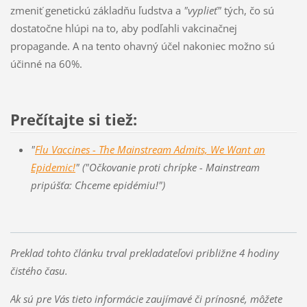
zmeniť genetickú základňu ľudstva a
"vyplieť"
tých, čo sú
dostatočne hlúpi na to, aby podľahli vakcinačnej
propagande. A na tento ohavný účel nakoniec možno sú
účinné na 60%.
Prečítajte si tiež:
"
Flu Vaccines - The Mainstream Admits, We Want an
Epidemic!
" ("Očkovanie proti chrípke - Mainstream
pripúšťa: Chceme epidémiu!")
Preklad tohto článku trval prekladateľovi približne 4 hodiny
čistého času.
Ak sú pre Vás tieto informácie zaujímavé či prínosné, môžete