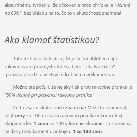
absurdnému tvrdeniu, že očkovanie proti chrípke je
"účinné
na 60%"
, bez ohľadu na to, čo to v skutočnosti znamená.
Ako klamať štatistikou?
Táto technika štatistickej lži je veľmi obľúbená aj v
rakovinovom priemysle, kde sa tieto "relatívne čísla"
používajú na lži o všetkých druhoch medikamentov.
Možno ste počuli, že nejaký liek proti rakovine prsníka je
"50% účinný pri prevencii rakoviny prsníka!"
Čo to však v skutočnosti znamená? Môže to znamenať,
že
2 ženy
zo 100 dostanú rakovinu prsníka v kontrolnej
skupine a len
1 žena
zo 100 v liečenej skupine. To znamená,
že daný medikament účinkuje u
1 zo 100 žien
.