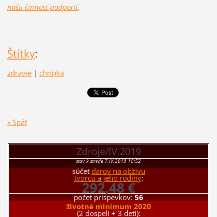
našu činnosť podporiť
.
Štítky
:
zdravie
|
chrípka
« Späť
Zdroje/IV.2019
stav k strede 7.IV.2019 15:52
súčet
darov na obživu
tvorcu a jeho rodiny
:
292,48 €
počet príspevkov:
56
životné minimum 2020
(2 dospelí + 3 deti):