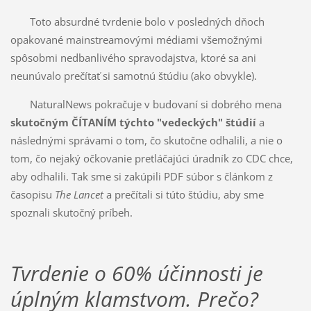
Toto absurdné tvrdenie bolo v posledných dňoch
opakované mainstreamovými médiami všemožnými
spôsobmi nedbanlivého spravodajstva, ktoré sa ani
neunúvalo prečítať si samotnú štúdiu (ako obvykle).
NaturalNews pokračuje v budovaní si dobrého mena
skutočným ČÍTANÍM týchto "vedeckých" štúdií
a
následnými správami o tom, čo skutočne odhalili, a nie o
tom, čo nejaký očkovanie pretláčajúci úradník zo CDC chce,
aby odhalili. Tak sme si zakúpili PDF súbor s článkom z
časopisu
The Lancet
a prečítali si túto štúdiu, aby sme
spoznali skutočný príbeh.
Tvrdenie o 60% účinnosti je
úplným klamstvom. Prečo?