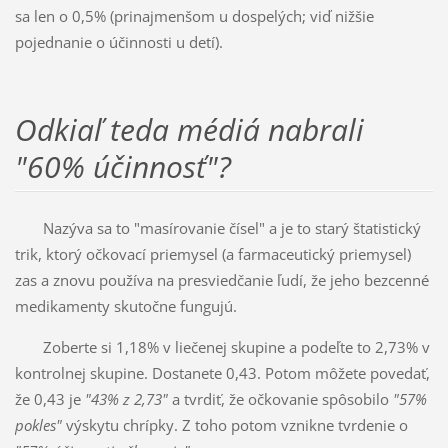
sa len o 0,5% (prinajmenšom u dospelých; viď nižšie
pojednanie o účinnosti u detí).
Odkiaľ teda médiá nabrali
"60% účinnosť"?
Nazýva sa to "masírovanie čísel" a je to starý štatistický
trik, ktorý očkovací priemysel (a farmaceutický priemysel)
zas a znovu používa na presviedčanie ľudí, že jeho bezcenné
medikamenty skutočne fungujú.
Zoberte si 1,18% v liečenej skupine a podeľte to 2,73% v
kontrolnej skupine. Dostanete 0,43. Potom môžete povedať,
že 0,43 je
"43% z 2,73"
a tvrdiť, že očkovanie spôsobilo
"57%
pokles"
výskytu chrípky. Z toho potom vznikne tvrdenie o