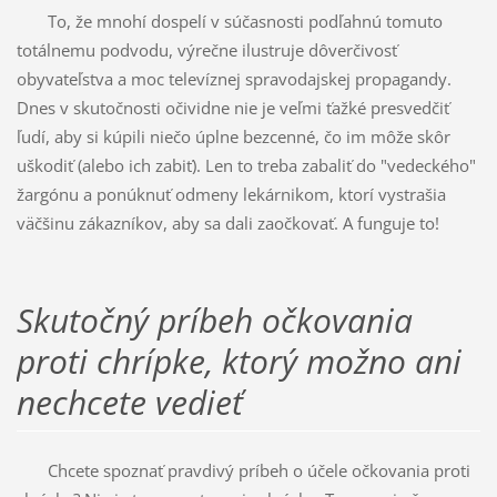
To, že mnohí dospelí v súčasnosti podľahnú tomuto
totálnemu podvodu, výrečne ilustruje dôverčivosť
obyvateľstva a moc televíznej spravodajskej propagandy.
Dnes v skutočnosti očividne nie je veľmi ťažké presvedčiť
ľudí, aby si kúpili niečo úplne bezcenné, čo im môže skôr
uškodiť (alebo ich zabiť). Len to treba zabaliť do "vedeckého"
žargónu a ponúknuť odmeny lekárnikom, ktorí vystrašia
väčšinu zákazníkov, aby sa dali zaočkovať. A funguje to!
Skutočný príbeh očkovania
proti chrípke, ktorý možno ani
nechcete vedieť
Chcete spoznať pravdivý príbeh o účele očkovania proti