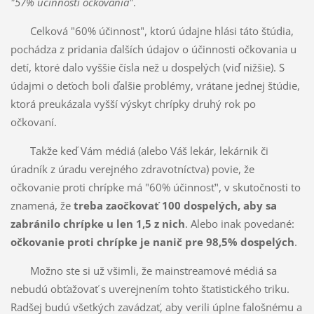
"57% účinnosti očkovania"
.
Celková "60% účinnost", ktorú údajne hlási táto štúdia,
pochádza z pridania ďalších údajov o účinnosti očkovania u
detí, ktoré dalo vyššie čísla než u dospelých (viď nižšie). S
údajmi o deťoch boli ďalšie problémy, vrátane jednej štúdie,
ktorá preukázala vyšší výskyt chrípky druhý rok po
očkovaní.
Takže keď Vám médiá (alebo Váš lekár, lekárnik či
úradník z úradu verejného zdravotníctva) povie, že
očkovanie proti chrípke má "60% účinnosť", v skutočnosti to
znamená, že
treba zaočkovať 100 dospelých, aby sa
zabránilo chrípke u len 1,5 z nich
. Alebo inak povedané:
očkovanie proti chrípke je nanič pre 98,5% dospelých
.
Možno ste si už všimli, že mainstreamové médiá sa
nebudú obťažovať s uverejnením tohto štatistického triku.
Radšej budú všetkých zavádzať, aby verili úplne falošnému a