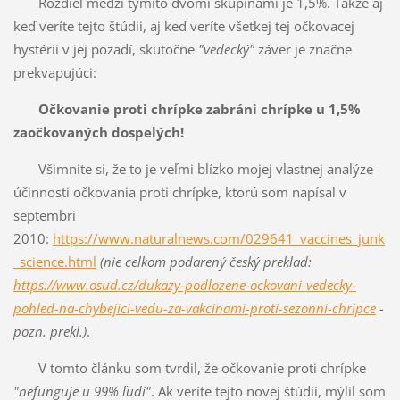
Rozdiel medzi týmito dvomi skupinami je 1,5%. Takže aj
keď veríte tejto štúdii, aj keď veríte všetkej tej očkovacej
hystérii v jej pozadí, skutočne
"vedecký"
záver je značne
prekvapujúci:
Očkovanie proti chrípke zabráni chrípke u 1,5%
zaočkovaných dospelých!
Všimnite si, že to je veľmi blízko mojej vlastnej analýze
účinnosti očkovania proti chrípke, ktorú som napísal v
septembri
2010:
https://www.naturalnews.com/029641_vaccines_junk
_science.html
(nie celkom podarený český preklad:
https://www.osud.cz/dukazy-podlozene-ockovani-vedecky-
pohled-na-chybejici-vedu-za-vakcinami-proti-sezonni-chripce
-
pozn. prekl.)
.
V tomto článku som tvrdil, že očkovanie proti chrípke
"nefunguje u 99% ľudí"
. Ak veríte tejto novej štúdii, mýlil som