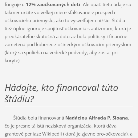
funguje u
12% zaočkovaných detí
. Ale opäť: tieto údaje sú
takmer určite vo veľkej miere sfalšované v prospech
očkovacieho priemyslu, ako to vysvetľujem nižšie. Štúdia
tiež úplne ignoruje spojitosť očkovania s autizmom, ktorá je
preukázateľne skutočná a doteraz bola politicky i finančne
zametená pod koberec zločineckým očkovacím priemyslom
(ktorý sa spolieha na vedecké podvody, aby zostal pri
koryte).
Hádajte, kto financoval túto
štúdiu?
Štúdia bola financovaná
Nadáciou Alfreda P. Sloana
,
čo je presne tá istá nezisková organizácia, ktorá dáva
grantové peniaze Wikipedii (ktorá je zjavne pro-očkovacia), a