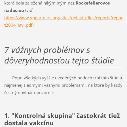
ktorá bola založená nikým iným než
Rockefellerovou
nadáciou
(viď
https://www.vppartners.org/sites/default/files/reports/repor
t2004_iavi.pdf
).
7 vážnych problémov s
dôveryhodnosťou tejto štúdie
Popri všetkých vyššie uvedených bodoch trpí táto štúdia
najmenej siedmymi vážnymi problémami, na ktoré by každý
čestný novinár upozornil:
1. "Kontrolná skupina" častokrát tiež
dostala vakcínu