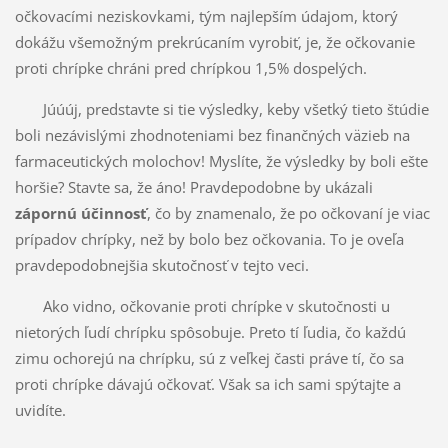
očkovacími neziskovkami, tým najlepším údajom, ktorý
dokážu všemožným prekrúcaním vyrobiť, je, že očkovanie
proti chrípke chráni pred chrípkou 1,5% dospelých.
Júúúj, predstavte si tie výsledky, keby všetký tieto štúdie
boli nezávislými zhodnoteniami bez finančných väzieb na
farmaceutických molochov! Myslíte, že výsledky by boli ešte
horšie? Stavte sa, že áno! Pravdepodobne by ukázali
zápornú účinnosť
, čo by znamenalo, že po očkovaní je viac
prípadov chrípky, než by bolo bez očkovania. To je oveľa
pravdepodobnejšia skutočnosť v tejto veci.
Ako vidno, očkovanie proti chrípke v skutočnosti u
nietorých ľudí chrípku spôsobuje. Preto tí ľudia, čo každú
zimu ochorejú na chrípku, sú z veľkej časti práve tí, čo sa
proti chrípke dávajú očkovať. Však sa ich sami spýtajte a
uvidíte.