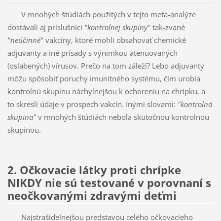
V mnohých štúdiách použitých v tejto meta-analýze
dostávali aj príslušníci
"kontrolnej skupiny"
tak-zvané
"neúčinné"
vakcíny, ktoré mohli obsahovať chemické
adjuvanty a iné prísady s výnimkou atenuovaných
(oslabených) vírusov. Prečo na tom záleží? Lebo adjuvanty
môžu spôsobiť poruchy imunitného systému, čím urobia
kontrolnú skupinu náchylnejšou k ochoreniu na chrípku, a
to skreslí údaje v prospech vakcín. Inými slovami:
"kontrolná
skupina"
v mnohých štúdiách nebola skutočnou kontrolnou
skupinou.
2. Očkovacie látky proti chrípke
NIKDY nie sú testované v porovnaní s
neočkovanými zdravými deťmi
Najstrašidelnejšou predstavou celého očkovacieho