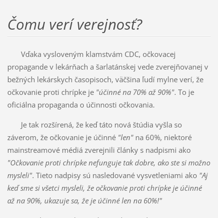
Čomu verí verejnosť?
Vďaka vysloveným klamstvám CDC, očkovacej
propagande v lekárňach a šarlatánskej vede zverejňovanej v
bežných lekárskych časopisoch, väčšina ľudí mylne verí, že
očkovanie proti chrípke je
"účinné na 70% až 90%"
. To je
oficiálna propaganda o účinnosti očkovania.
Je tak rozšírená, že keď táto nová štúdia vyšla so
záverom, že očkovanie je účinné
"len"
na 60%, niektoré
mainstreamové médiá zverejnili články s nadpismi ako
"Očkovanie proti chrípke nefunguje tak dobre, ako ste si možno
mysleli"
. Tieto nadpisy sú nasledované vysvetleniami ako
"Aj
keď sme si všetci mysleli, že očkovanie proti chrípke je účinné
až na 90%, ukazuje sa, že je účinné len na 60%!"