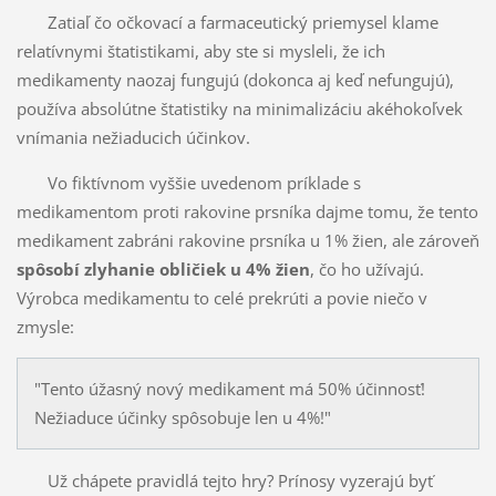
Zatiaľ čo očkovací a farmaceutický priemysel klame
relatívnymi štatistikami, aby ste si mysleli, že ich
medikamenty naozaj fungujú (dokonca aj keď nefungujú),
používa absolútne štatistiky na minimalizáciu akéhokoľvek
vnímania nežiaducich účinkov.
Vo fiktívnom vyššie uvedenom príklade s
medikamentom proti rakovine prsníka dajme tomu, že tento
medikament zabráni rakovine prsníka u 1% žien, ale zároveň
spôsobí zlyhanie obličiek u 4% žien
, čo ho užívajú.
Výrobca medikamentu to celé prekrúti a povie niečo v
zmysle:
"Tento úžasný nový medikament má 50% účinnosť!
Nežiaduce účinky spôsobuje len u 4%!"
Už chápete pravidlá tejto hry? Prínosy vyzerajú byť