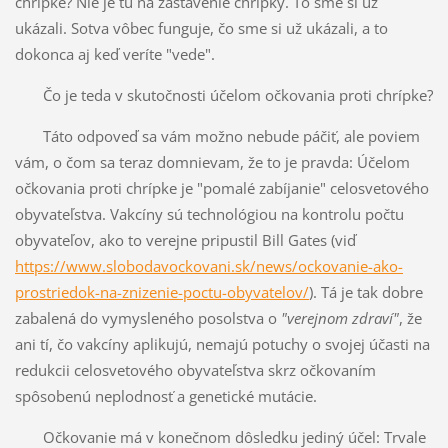
chrípke? Nie je tu na zastavenie chrípky. To sme si už
ukázali. Sotva vôbec funguje, čo sme si už ukázali, a to
dokonca aj keď veríte "vede".
Čo je teda v skutočnosti účelom očkovania proti chrípke?
Táto odpoveď sa vám možno nebude páčiť, ale poviem
vám, o čom sa teraz domnievam, že to je pravda: Účelom
očkovania proti chrípke je "pomalé zabíjanie" celosvetového
obyvateľstva. Vakcíny sú technológiou na kontrolu počtu
obyvateľov, ako to verejne pripustil Bill Gates (viď
https://www.slobodavockovani.sk/news/ockovanie-ako-
prostriedok-na-znizenie-poctu-obyvatelov/
). Tá je tak dobre
zabalená do vymysleného posolstva o
"verejnom zdraví"
, že
ani tí, čo vakcíny aplikujú, nemajú potuchy o svojej účasti na
redukcii celosvetového obyvateľstva skrz očkovaním
spôsobenú neplodnosť a genetické mutácie.
Očkovanie má v konečnom dôsledku jediný účel: Trvale