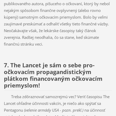
publikovaného autora, píšuceho o očkovaní, ktorý by nebol
nejakým spôsobom finančne ovplyvnený (alebo rovno
kúpený) samotným očkovacím priemyslom. Bolo by veľmi
zaujímavé preskúmať a odhaliť všetky tieto finančné väzby.
Neočakávajte však, že lekárske časopisy taký článok
zverejnia. Radšej neodhalia, čo sa stane, keď skúmate
finančnú stránku veci.
7. The Lancet je sám o sebe pro-
očkovacím propagandistickým
plátkom financovaným očkovacím
priemyslom!
Treba zdôraznovať samozrejmú vec? Veriť časopisu The
Lancet ohľadne účinnosti vakcín, je niečo ako spýtať sa
Pentagonu
(velenie armády USA - pozn. prekl.)
na účinnosť