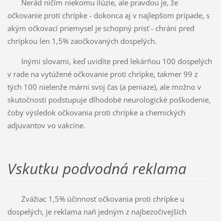
Nerád ničím niekomu ilúzie, ale pravdou je, že
očkovanie proti chrípke - dokonca aj v najlepšom prípade, s
akým očkovací priemysel je schopný prísť - chráni pred
chrípkou len 1,5% zaočkovaných dospelých.
Inými slovami, keď uvidíte pred lekárňou 100 dospelých
v rade na vytúžené očkovanie proti chrípke, takmer 99 z
tých 100 nielenže márni svoj čas (a peniaze), ale možno v
skutočnosti podstupuje dlhodobé neurologické poškodenie,
čoby výsledok očkovania proti chrípke a chemických
adjuvantov vo vakcíne.
Vskutku podvodná reklama
Zvážiac 1,5% účinnosť očkovania proti chrípke u
dospelých, je reklama naň jedným z najbezočivejších