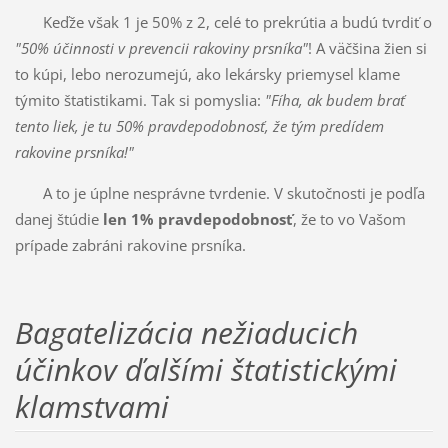
Keďže však 1 je 50% z 2, celé to prekrútia a budú tvrdiť o
"50% účinnosti v prevencii rakoviny prsníka"
! A väčšina žien si
to kúpi, lebo nerozumejú, ako lekársky priemysel klame
týmito štatistikami. Tak si pomyslia:
"Fíha, ak budem brať
tento liek, je tu 50% pravdepodobnosť, že tým predídem
rakovine prsníka!"
A to je úplne nesprávne tvrdenie. V skutočnosti je podľa
danej štúdie
len 1% pravdepodobnosť
, že to vo Vašom
prípade zabráni rakovine prsníka.
Bagatelizácia nežiaducich
účinkov ďalšími štatistickými
klamstvami