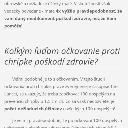
obrovské a nežiaduce účinky malé. V skutočnosti však -
vedecky povedané - máte
4x vyššiu pravdepodobnosť, že
vám daný medikament poškodí zdravie, než že Vám
pomôže
!
Koľkým ľuďom očkovanie proti
chrípke poškodí zdravie?
Veľmi podobné je to s očkovaním. V tejto štúdii
očkovania proti chrípke, práve zverejnenej v časopise The
Lancet, sa ukazuje, že treba zaočkovať 100 dospelých na
prevenciu chrípky u 1,5 z nich. Čo sa však nedozviete, je
počet nežiaducich účinkov
u všetkých 100 dospelých!
Je veľmi pravdepodobné, že po očkovaní 100 dospelých
vakcínami s obsahom adjuvantov (zápalových chemikálií,