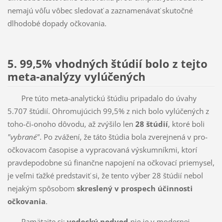
nemajú vôľu vôbec sledovať a zaznamenávať skutočné
dlhodobé dopady očkovania.
5. 99,5% vhodných štúdií bolo z tejto
meta-analýzy vylúčených
Pre túto meta-analytickú štúdiu pripadalo do úvahy
5.707 štúdií. Ohromujúcich 99,5% z nich bolo vylúčených z
toho-či-onoho dôvodu, až zvýšilo len
28 štúdií
, ktoré boli
"vybrané"
. Po zvážení, že táto štúdia bola zverejnená v pro-
očkovacom časopise a vypracovaná výskumníkmi, ktorí
pravdepodobne sú finančne napojení na očkovací priemysel,
je veľmi ťažké predstaviť si, že tento výber 28 štúdií nebol
nejakým spôsobom
skreslený v prospech účinnosti
očkovania
.
Pamätajte si:
vedecký podvod
nie je v modernej