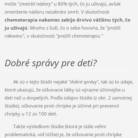
môže
"zmenšiť nádory"
u 80% tých, čo ju užívajú, avšak
zmenšenie nádoru nezabráni smrti. V skutočnosti
chemoterapia nakoniec zabije drvivú väčšinu tých, čo
ju užívajú
. Mnoho z ľudí, čo o sebe hovoria, že
"prežili
rakovinu"
, v skutočnosti
"prežili chemoterapiu."
Dobré správy pre deti?
Ak sú v tejto štúdii nejaké
"dobré správy"
, tak sú to údaje,
ktoré ukazujú, že očkovacie látky sú výrazne účinnejšie u
detí než u dospelých. Podľa údajov štúdie (z obr. 2 samotnej
štúdie), očkovanie proti chrípke je účinné pri prevencii
chrípky u 12 zo 100 detí.
Takže výsledkom štúdie (ktorá je stále veľmi
problematická, viď nižšie) je, že očkovanie proti chrípke