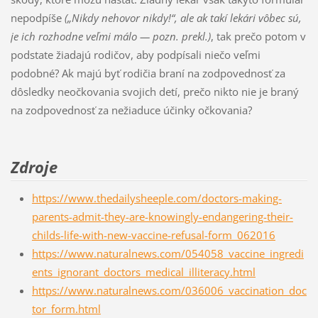
nepodpíše
(„Nikdy nehovor nikdy!“, ale ak takí lekári vôbec sú,
je ich rozhodne veľmi málo — pozn. prekl.)
, tak prečo potom v
podstate žiadajú rodičov, aby podpísali niečo veľmi
podobné? Ak majú byť rodičia braní na zodpovednosť za
dôsledky neočkovania svojich detí, prečo nikto nie je braný
na zodpovednosť za nežiaduce účinky očkovania?
Zdroje
https://www.thedailysheeple.com/doctors-making-
parents-admit-they-are-knowingly-endangering-their-
childs-life-with-new-vaccine-refusal-form_062016
https://www.naturalnews.com/054058_vaccine_ingredi
ents_ignorant_doctors_medical_illiteracy.html
https://www.naturalnews.com/036006_vaccination_doc
tor_form.html