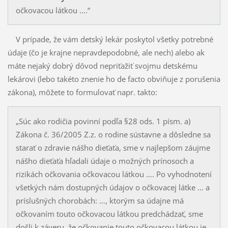
očkovacou látkou ….“
V prípade, že vám detský lekár poskytol všetky potrebné
údaje (čo je krajne nepravdepodobné, ale nech) alebo ak
máte nejaký dobrý dôvod nepriťažiť svojmu detskému
lekárovi (lebo takéto znenie ho de facto obviňuje z porušenia
zákona), môžete to formulovať napr. takto:
„Súc ako rodičia povinní podľa §28 ods. 1 písm. a)
Zákona č. 36/2005 Z.z. o rodine sústavne a dôsledne sa
starať o zdravie nášho dieťaťa, sme v najlepšom záujme
nášho dieťaťa hľadali údaje o možných prínosoch a
rizikách očkovania očkovacou látkou …. Po vyhodnotení
všetkých nám dostupných údajov o očkovacej látke … a
príslušných chorobách: …, ktorým sa údajne má
očkovaním touto očkovacou látkou predchádzať, sme
došli k záveru, že očkovanie touto očkovacou látkou je