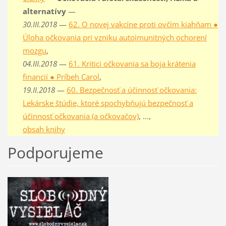
alternatívy
—
30.III.2018
—
62. O novej vakcíne proti ovčím kiahňam ●
Úloha očkovania pri vzniku autoimunitných ochorení
mozgu
,
04.III.2018
—
61. Kritici očkovania sa boja krátenia
financií ● Príbeh Carol
,
19.II.2018
—
60. Bezpečnosť a účinnosť očkovania:
Lekárske štúdie, ktoré spochybňujú bezpečnosť a
účinnosť očkovania (a očkovačov)
, …,
obsah knihy
Podporujeme