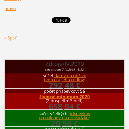
právo
« Späť
Zdroje/IV.2019
stav k strede 7.IV.2019 15:52
súčet
darov na obživu
tvorcu a jeho rodiny
:
292,48 €
počet príspevkov:
56
životné minimum 2020
(2 dospelí + 3 deti):
658,94 €
súčet všetkých
príspevkov
na náklady na prevádzku
:
20,50 €