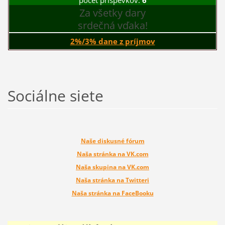
počet príspevkov:
6
Za všetky dary
srdečná vďaka!
2%/3% dane z príjmov
Sociálne siete
Naše diskusné fórum
Naša stránka na VK.com
Naša skupina na VK.com
Naša stránka na Twitteri
Naša stránka na FaceBooku