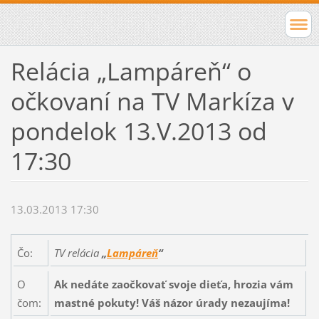
Relácia „Lampáreň“ o
očkovaní na TV Markíza v
pondelok 13.V.2013 od
17:30
13.03.2013 17:30
Čo:
TV relácia
„
Lampáreň
“
O
Ak nedáte zaočkovať svoje dieťa, hrozia vám
čom:
mastné pokuty! Váš názor úrady nezaujíma!