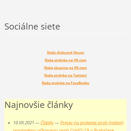
Sociálne siete
Naše diskusné fórum
Naša stránka na VK.com
Naša skupina na VK.com
Naša stránka na Twitteri
Naša stránka na FaceBooku
Najnovšie články
10.VII.2021 —
Články
—
Prejav na proteste proti (nielen)
povinnému očkovaniu proti CoViD-19 v Bratislave