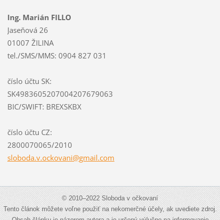
Ing. Marián FILLO
Jaseňová 26
01007 ŽILINA
tel./SMS/MMS: 0904 827 031
číslo účtu SK:
SK4983605207004207679063
BIC/SWIFT: BREXSKBX
číslo účtu CZ:
2800070065/2010
sloboda.
v.ockova
ni@gmail
.com
© 2010–2022 Sloboda v očkovaní
Tento článok môžete voľne použiť na nekomerčné účely, ak uvediete zdroj.
Obsah článku je názorom autora a je určený výlučne na informovanie