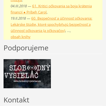
04.III.2018
—
61. Kritici očkovania sa boja krátenia
financií ● Príbeh Carol
,
19.II.2018
—
60. Bezpečnosť a účinnosť očkovania:
Lekárske štúdie, ktoré spochybňujú bezpečnosť a
účinnosť očkovania (a očkovačov)
, …,
obsah knihy
Podporujeme
Kontakt