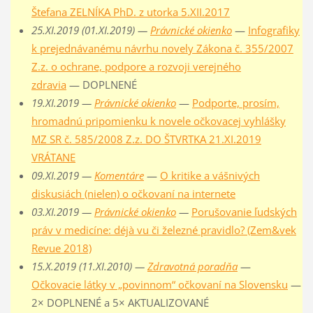
Štefana ZELNÍKA PhD. z utorka 5.XII.2017
25.XI.2019 (01.XI.2019) —
Právnické okienko
—
Infografiky
k prejednávanému návrhu novely Zákona č. 355/2007
Z.z. o ochrane, podpore a rozvoji verejného
zdravia
— DOPLNENÉ
19.XI.2019 —
Právnické okienko
—
Podporte, prosím,
hromadnú pripomienku k novele očkovacej vyhlášky
MZ SR č. 585/2008 Z.z. DO ŠTVRTKA 21.XI.2019
VRÁTANE
09.XI.2019 —
Komentáre
—
O kritike a vášnivých
diskusiách (nielen) o očkovaní na internete
03.XI.2019 —
Právnické okienko
—
Porušovanie ľudských
práv v medicíne: déjà vu či železné pravidlo? (Zem&vek
Revue 2018)
15.X.2019 (11.XI.2010) —
Zdravotná poradňa
—
Očkovacie látky v „povinnom“ očkovaní na Slovensku
—
2× DOPLNENÉ a 5× AKTUALIZOVANÉ