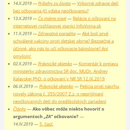
14.X.2019 —
Príbehy zo života
—
Výborné zdravie detí
bez očkovania (či vďaka neočkovaniu?
13.X.2019 —
Čo máme nové
—
Relácie o očkovaní na
internetovej rozhlasovej stanici InfoVojna.sk
11.X.2019 —
Zdravotná poradňa
—
Aké boli prvé
schválené vakcíny proti detskej obrne? Bezpečné a
účinné, ako nás to učí očkovacie bájoslovie? Ani
omylom!
02.X.2019 —
Právnické okienko
—
Komentár k prejavu
ministerky zdravotníctva SR doc. MUDr. Andrey
Kalavskej PhD. o očkovaní v NR SR 12.IX.2019
06.IX.2019 —
Právnické okienko
—
Petícia proti návrhu
novely zákona č. 355/2007 Z.z. o neprijímaní
neočkovaných detí do predškolských zariadení
Články
—
Ako vôbec môže niekto hovoriť o
argumentoch
„ZA“
očkovanie?
—
14.IV.2019
—
5. časť
,