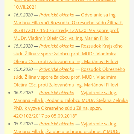
10.VII.2021
16.X.2020 —
Právnické okienko
—
Odvolanie sa Ing.
Mariána Filla voči Rozsudku Okresného súdu Žilina č.
8C/81/2017-150 zo stredy 12.VI.2019 v spore prof.
MUDr. Vladimír Oleár CSc. vs. Ing. Marián Fillo
15.X.2020 —
Právnické okienko
—
Rozsudok Krajského
súdu Žilina v spore žalobcu prof. MUDr. Vladimíra
Oleára CSc. proti žalovanému Ing. Mariánovi Fillovi
15.X.2020 —
Právnické okienko
—
Rozsudok Okresného
súdu Žilina v spore žalobcu prof. MUDr. Vladimíra
Oleára CSc. proti žalovanému Ing. Mariánovi Fillovi
06.X.2020 —
Právnické okienko
—
Vyjadrenie sa Ing.
Mariána Filla k „Podaniu žalobcu MUDr. Štefana Zelníka
PhD. k výzve Okresného súdu Žilina, sp.zn.
42C/102/2017 zo 05.09.2018“
05.X.2020 —
Právnické okienko
—
Vyjadrenie sa Ing.
Mariána Filla k „Žalobe o ochranu osobnosti“ MUDr.