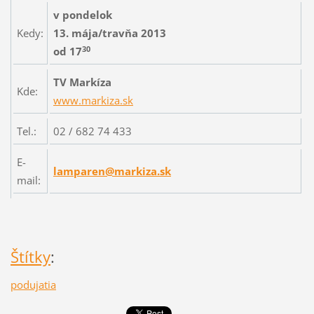
v pondelok
Kedy:
13. mája/travňa 2013
30
od 17
TV Markíza
Kde:
www.markiza.sk
Tel.:
02 / 682 74 433
E-
lamparen@markiza.sk
mail:
Štítky
:
podujatia