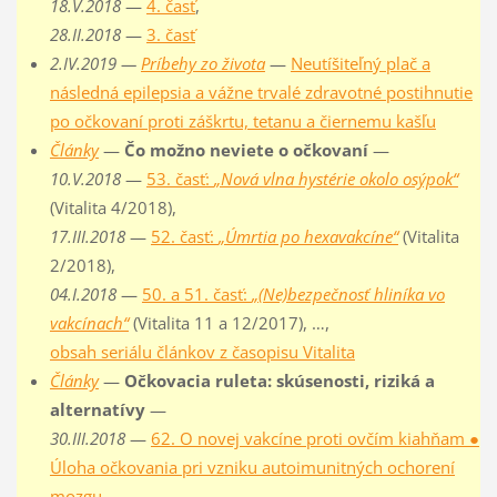
18.V.2018
—
4. časť
,
28.II.2018
—
3. časť
2.IV.2019 —
Príbehy zo života
—
Neutíšiteľný plač a
následná epilepsia a vážne trvalé zdravotné postihnutie
po očkovaní proti záškrtu, tetanu a čiernemu kašľu
Články
—
Čo možno neviete o očkovaní
—
10.V.2018
—
53. časť:
„Nová vlna hystérie okolo osýpok“
(Vitalita 4/2018),
17.III.2018
—
52. časť:
„Úmrtia po hexavakcíne“
(Vitalita
2/2018),
04.I.2018
—
50. a 51. časť:
„(Ne)bezpečnosť hliníka vo
vakcínach“
(Vitalita 11 a 12/2017), …,
obsah seriálu článkov z časopisu Vitalita
Články
—
Očkovacia ruleta: skúsenosti, riziká a
alternatívy
—
30.III.2018
—
62. O novej vakcíne proti ovčím kiahňam ●
Úloha očkovania pri vzniku autoimunitných ochorení
mozgu
,