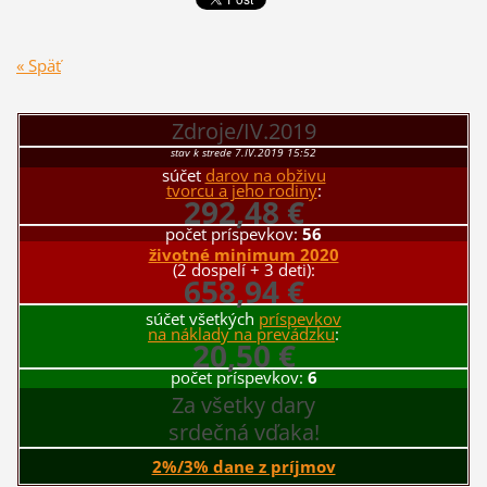
« Späť
Zdroje/IV.2019
stav k strede 7.IV.2019 15:52
súčet
darov na obživu
tvorcu a jeho rodiny
:
292,48 €
počet príspevkov:
56
životné minimum 2020
(2 dospelí + 3 deti):
658,94 €
súčet všetkých
príspevkov
na náklady na prevádzku
:
20,50 €
počet príspevkov:
6
Za všetky dary
srdečná vďaka!
2%/3% dane z príjmov