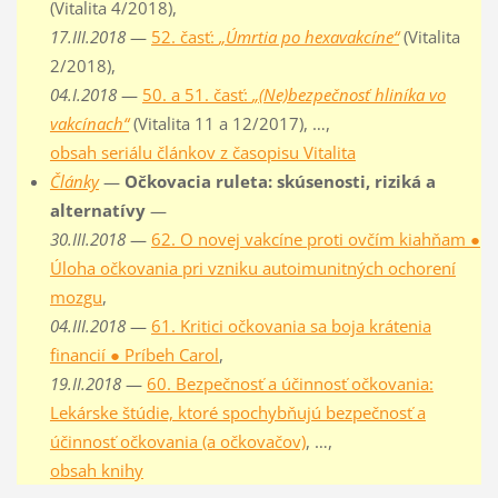
(Vitalita 4/2018),
17.III.2018
—
52. časť:
„Úmrtia po hexavakcíne“
(Vitalita
2/2018),
04.I.2018
—
50. a 51. časť:
„(Ne)bezpečnosť hliníka vo
vakcínach“
(Vitalita 11 a 12/2017), …,
obsah seriálu článkov z časopisu Vitalita
Články
—
Očkovacia ruleta: skúsenosti, riziká a
alternatívy
—
30.III.2018
—
62. O novej vakcíne proti ovčím kiahňam ●
Úloha očkovania pri vzniku autoimunitných ochorení
mozgu
,
04.III.2018
—
61. Kritici očkovania sa boja krátenia
financií ● Príbeh Carol
,
19.II.2018
—
60. Bezpečnosť a účinnosť očkovania:
Lekárske štúdie, ktoré spochybňujú bezpečnosť a
účinnosť očkovania (a očkovačov)
, …,
obsah knihy