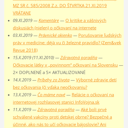
MZ SR č. 585/2008 Z.z. DO ŠTVRTKA 21.XI.2019
VRÁTANE
09.XI.2019 —
Komentáre
—
O kritike a vášnivých
diskusiách (nielen) o očkovaní na internete
03.XI.2019 —
Právnické okienko
—
Porušovanie ľudských
práv v medicíne: déjà vu či železné pravidlo? (Zem&vek
Revue 2018)
15.X.2019 (11.XI.2010) —
Zdravotná poradňa
—
Očkovacie látky v „povinnom“ očkovaní na Slovensku
—
2× DOPLNENÉ a 5× AKTUALIZOVANÉ
14.X.2019 —
Príbehy zo života
—
Výborné zdravie detí
bez očkovania (či vďaka neočkovaniu?
13.X.2019 —
Čo máme nové
—
Relácie o očkovaní na
internetovej rozhlasovej stanici InfoVojna.sk
11.X.2019 —
Zdravotná poradňa
—
Aké boli prvé
schválené vakcíny proti detskej obrne? Bezpečné a
účinné, ako nás to učí očkovacie bájoslovie? Ani