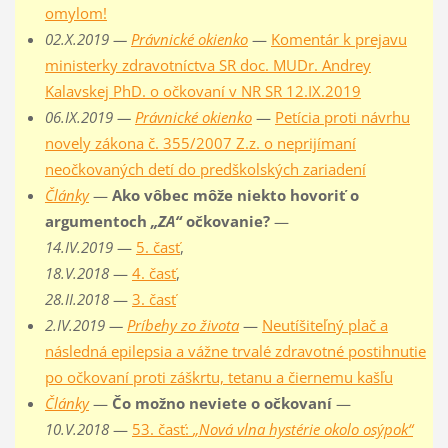
omylom!
02.X.2019 —
Právnické okienko
—
Komentár k prejavu
ministerky zdravotníctva SR doc. MUDr. Andrey
Kalavskej PhD. o očkovaní v NR SR 12.IX.2019
06.IX.2019 —
Právnické okienko
—
Petícia proti návrhu
novely zákona č. 355/2007 Z.z. o neprijímaní
neočkovaných detí do predškolských zariadení
Články
—
Ako vôbec môže niekto hovoriť o
argumentoch
„ZA“
očkovanie?
—
14.IV.2019
—
5. časť
,
18.V.2018
—
4. časť
,
28.II.2018
—
3. časť
2.IV.2019 —
Príbehy zo života
—
Neutíšiteľný plač a
následná epilepsia a vážne trvalé zdravotné postihnutie
po očkovaní proti záškrtu, tetanu a čiernemu kašľu
Články
—
Čo možno neviete o očkovaní
—
10.V.2018
—
53. časť:
„Nová vlna hystérie okolo osýpok“