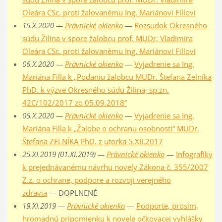
Oleára CSc. proti žalovanému Ing. Mariánovi Fillovi
15.X.2020 —
Právnické okienko
—
Rozsudok Okresného
súdu Žilina v spore žalobcu prof. MUDr. Vladimíra
Oleára CSc. proti žalovanému Ing. Mariánovi Fillovi
06.X.2020 —
Právnické okienko
—
Vyjadrenie sa Ing.
Mariána Filla k „Podaniu žalobcu MUDr. Štefana Zelníka
PhD. k výzve Okresného súdu Žilina, sp.zn.
42C/102/2017 zo 05.09.2018“
05.X.2020 —
Právnické okienko
—
Vyjadrenie sa Ing.
Mariána Filla k „Žalobe o ochranu osobnosti“ MUDr.
Štefana ZELNÍKA PhD. z utorka 5.XII.2017
25.XI.2019 (01.XI.2019) —
Právnické okienko
—
Infografiky
k prejednávanému návrhu novely Zákona č. 355/2007
Z.z. o ochrane, podpore a rozvoji verejného
zdravia
— DOPLNENÉ
19.XI.2019 —
Právnické okienko
—
Podporte, prosím,
hromadnú pripomienku k novele očkovacej vyhlášky