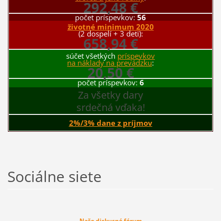
292,48 €
počet príspevkov:
56
životné minimum 2020
(2 dospelí + 3 deti):
658,94 €
súčet všetkých
príspevkov
na náklady na prevádzku
:
20,50 €
počet príspevkov:
6
Za všetky dary
srdečná vďaka!
2%/3% dane z príjmov
Sociálne siete
Naše diskusné fórum