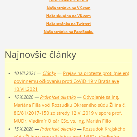
Naša stránka na VK.com
Naša skupina na VK.com
Naša stránka na Twitteri
Naša stránka na FaceBooku
Najnovšie články
10.VII.2021 —
Články
—
Prejav na proteste proti (nielen)
povinnému očkovaniu proti CoViD-19 v Bratislave
10.VII.2021
16.X.2020 —
Právnické okienko
—
Odvolanie sa Ing.
Mariána Filla voči Rozsudku Okresného súdu Žilina č.
8C/81/2017-150 zo stredy 12.VI.2019 v spore prof.
MUDr. Vladimír Oleár CSc. vs. Ing. Marián Fillo
15.X.2020 —
Právnické okienko
—
Rozsudok Krajského
súdu Žilina v spore žalobcu prof. MUDr. Vladimíra