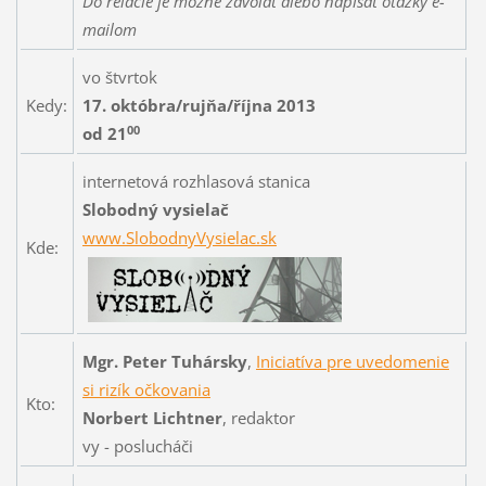
Do relácie je možné zavolať alebo napísať otázky e-
mailom
vo štvrtok
Kedy:
17. októbra/rujňa/října 2013
00
od 21
internetová rozhlasová stanica
Slobodný vysielač
www.SlobodnyVysielac.sk
Kde:
Mgr. Peter Tuhársky
,
Iniciatíva pre uvedomenie
si rizík očkovania
Kto:
Norbert Lichtner
, redaktor
vy - poslucháči