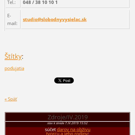
Tel.:
048 / 38 10 10 1
E-
studio@slobodnyvysielac.sk
mail:
Štítky
:
podujatia
« Späť
Zdroje/IV.2019
stav k strede 7.IV.2019 15:52
súčet
darov na obživu
tvorcu a jeho rodiny
: