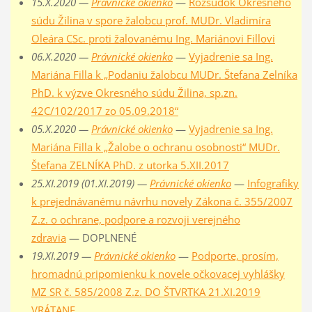
15.X.2020 —
Právnické okienko
—
Rozsudok Okresného
súdu Žilina v spore žalobcu prof. MUDr. Vladimíra
Oleára CSc. proti žalovanému Ing. Mariánovi Fillovi
06.X.2020 —
Právnické okienko
—
Vyjadrenie sa Ing.
Mariána Filla k „Podaniu žalobcu MUDr. Štefana Zelníka
PhD. k výzve Okresného súdu Žilina, sp.zn.
42C/102/2017 zo 05.09.2018“
05.X.2020 —
Právnické okienko
—
Vyjadrenie sa Ing.
Mariána Filla k „Žalobe o ochranu osobnosti“ MUDr.
Štefana ZELNÍKA PhD. z utorka 5.XII.2017
25.XI.2019 (01.XI.2019) —
Právnické okienko
—
Infografiky
k prejednávanému návrhu novely Zákona č. 355/2007
Z.z. o ochrane, podpore a rozvoji verejného
zdravia
— DOPLNENÉ
19.XI.2019 —
Právnické okienko
—
Podporte, prosím,
hromadnú pripomienku k novele očkovacej vyhlášky
MZ SR č. 585/2008 Z.z. DO ŠTVRTKA 21.XI.2019
VRÁTANE