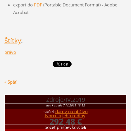
export do
PDF
(Portable Document Format) - Adobe
Acrobat
Štítky
:
právo
« Späť
Zdroje/IV.2019
stav k strede 7.IV.2019 15:52
súčet
darov na obživu
tvorcu a jeho rodiny
:
292,48 €
počet príspevkov:
56