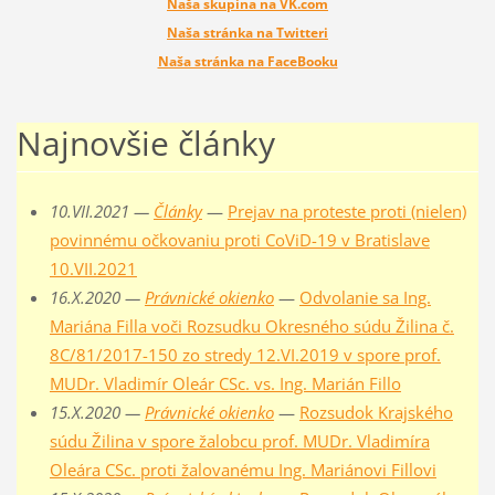
Naša skupina na VK.com
Naša stránka na Twitteri
Naša stránka na FaceBooku
Najnovšie články
10.VII.2021 —
Články
—
Prejav na proteste proti (nielen)
povinnému očkovaniu proti CoViD-19 v Bratislave
10.VII.2021
16.X.2020 —
Právnické okienko
—
Odvolanie sa Ing.
Mariána Filla voči Rozsudku Okresného súdu Žilina č.
8C/81/2017-150 zo stredy 12.VI.2019 v spore prof.
MUDr. Vladimír Oleár CSc. vs. Ing. Marián Fillo
15.X.2020 —
Právnické okienko
—
Rozsudok Krajského
súdu Žilina v spore žalobcu prof. MUDr. Vladimíra
Oleára CSc. proti žalovanému Ing. Mariánovi Fillovi