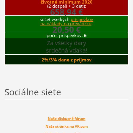
životné minimum 2020
(2 dospelí + 3 deti):
658,94 €
súčet všetkých
príspevkov
na náklady na prevádzku
:
20,50 €
počet príspevkov:
6
Za všetky dary
srdečná vďaka!
2%/3% dane z príjmov
Sociálne siete
Naše diskusné fórum
Naša stránka na VK.com