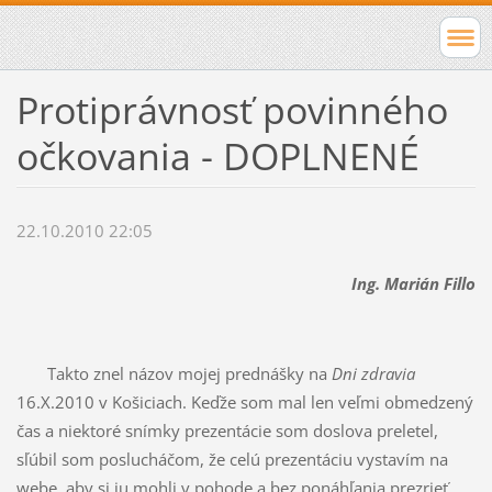
Protiprávnosť povinného
očkovania - DOPLNENÉ
22.10.2010 22:05
Ing. Marián Fillo
Takto znel názov mojej prednášky na
Dni zdravia
16.X.2010 v Košiciach. Keďže som mal len veľmi obmedzený
čas a niektoré snímky prezentácie som doslova preletel,
sľúbil som poslucháčom, že celú prezentáciu vystavím na
webe, aby si ju mohli v pohode a bez ponáhľania prezrieť.