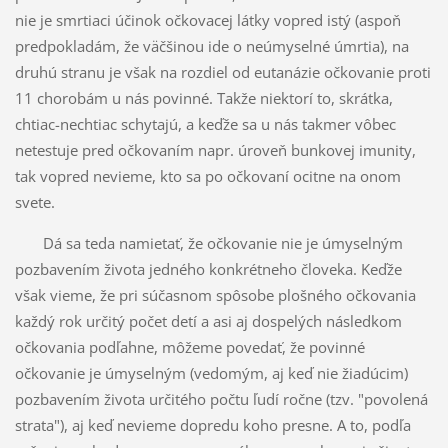
nie je smrtiaci účinok očkovacej látky vopred istý (aspoň
predpokladám, že väčšinou ide o neúmyselné úmrtia), na
druhú stranu je však na rozdiel od eutanázie očkovanie proti
11 chorobám u nás povinné. Takže niektorí to, skrátka,
chtiac-nechtiac schytajú, a keďže sa u nás takmer vôbec
netestuje pred očkovaním napr. úroveň bunkovej imunity,
tak vopred nevieme, kto sa po očkovaní ocitne na onom
svete.
Dá sa teda namietať, že očkovanie nie je úmyselným
pozbavením života jedného konkrétneho človeka. Keďže
však vieme, že pri súčasnom spôsobe plošného očkovania
každý rok určitý počet detí a asi aj dospelých následkom
očkovania podľahne, môžeme povedať, že povinné
očkovanie je úmyselným (vedomým, aj keď nie žiadúcim)
pozbavením života určitého počtu ľudí ročne (tzv. "povolená
strata"), aj keď nevieme dopredu koho presne. A to, podľa