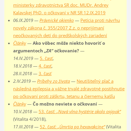
ministerky zdravotníctva SR doc. MUDr. Andrey
Kalavskej PhD. o očkovaní v NR SR 12.IX.2019
06.IX.2019 —
Právnické okienko
—
Petícia proti návrhu
novely zákona č. 355/2007 Z.z. o neprijímaní
neočkovaných detí do predškolských zariadení
Články
—
Ako vôbec môže niekto hovoriť o
argumentoch
„ZA“
očkovanie?
—
14.IV.2019
—
5. časť
,
18.V.2018
—
4. časť
,
28.II.2018
—
3. časť
2.IV.2019 —
Príbehy zo života
—
Neutíšiteľný plač a
následná epilepsia a vážne trvalé zdravotné postihnutie
po očkovaní proti záškrtu, tetanu a čiernemu kašľu
Články
—
Čo možno neviete o očkovaní
—
10.V.2018
—
53. časť:
„Nová vlna hystérie okolo osýpok“
(Vitalita 4/2018),
17.III.2018
—
52. časť:
„Úmrtia po hexavakcíne“
(Vitalita