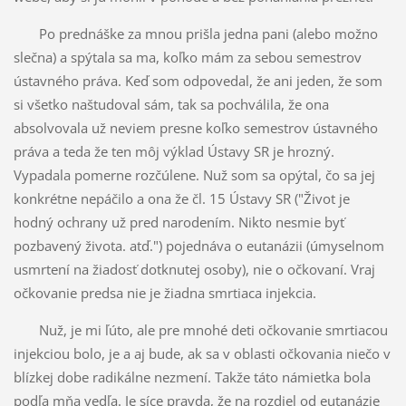
Po prednáške za mnou prišla jedna pani (alebo možno
slečna) a spýtala sa ma, koľko mám za sebou semestrov
ústavného práva. Keď som odpovedal, že ani jeden, že som
si všetko naštudoval sám, tak sa pochválila, že ona
absolvovala už neviem presne koľko semestrov ústavného
práva a teda že ten môj výklad Ústavy SR je hrozný.
Vypadala pomerne rozčúlene. Nuž som sa opýtal, čo sa jej
konkrétne nepáčilo a ona že čl. 15 Ústavy SR ("Život je
hodný ochrany už pred narodením. Nikto nesmie byť
pozbavený života. atď.") pojednáva o eutanázii (úmyselnom
usmrtení na žiadosť dotknutej osoby), nie o očkovaní. Vraj
očkovanie predsa nie je žiadna smrtiaca injekcia.
Nuž, je mi ľúto, ale pre mnohé deti očkovanie smrtiacou
injekciou bolo, je a aj bude, ak sa v oblasti očkovania niečo v
blízkej dobe radikálne nezmení. Takže táto námietka bola
podľa mňa vedľa. Je síce pravda, že na rozdiel od eutanázie