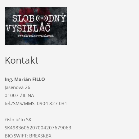
Kontakt
Ing. Marián FILLO
Jaseňová 26
01007 ŽILINA
tel./SMS/MMS: 0904 827 031
číslo účtu SK:
SK4983605207004207679063
BIC/SWIFT: BREXSKBX