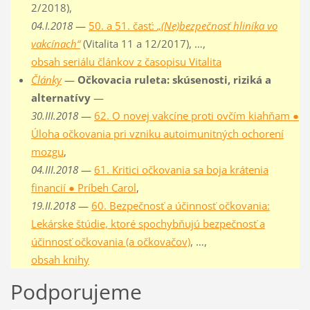
2/2018),
04.I.2018
—
50. a 51. časť:
„(Ne)bezpečnosť hliníka vo
vakcínach“
(Vitalita 11 a 12/2017), …,
obsah seriálu článkov z časopisu Vitalita
Články
—
Očkovacia ruleta: skúsenosti, riziká a
alternatívy
—
30.III.2018
—
62. O novej vakcíne proti ovčím kiahňam ●
Úloha očkovania pri vzniku autoimunitných ochorení
mozgu
,
04.III.2018
—
61. Kritici očkovania sa boja krátenia
financií ● Príbeh Carol
,
19.II.2018
—
60. Bezpečnosť a účinnosť očkovania:
Lekárske štúdie, ktoré spochybňujú bezpečnosť a
účinnosť očkovania (a očkovačov)
, …,
obsah knihy
Podporujeme