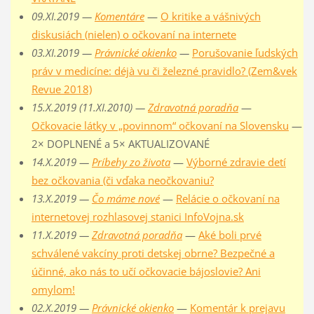
09.XI.2019 —
Komentáre
—
O kritike a vášnivých
diskusiách (nielen) o očkovaní na internete
03.XI.2019 —
Právnické okienko
—
Porušovanie ľudských
práv v medicíne: déjà vu či železné pravidlo? (Zem&vek
Revue 2018)
15.X.2019 (11.XI.2010) —
Zdravotná poradňa
—
Očkovacie látky v „povinnom“ očkovaní na Slovensku
—
2× DOPLNENÉ a 5× AKTUALIZOVANÉ
14.X.2019 —
Príbehy zo života
—
Výborné zdravie detí
bez očkovania (či vďaka neočkovaniu?
13.X.2019 —
Čo máme nové
—
Relácie o očkovaní na
internetovej rozhlasovej stanici InfoVojna.sk
11.X.2019 —
Zdravotná poradňa
—
Aké boli prvé
schválené vakcíny proti detskej obrne? Bezpečné a
účinné, ako nás to učí očkovacie bájoslovie? Ani
omylom!
02.X.2019 —
Právnické okienko
—
Komentár k prejavu