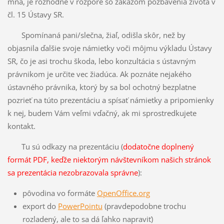
mňa, je rozhodne v rozpore so zákazom pozbavenia života v
čl. 15 Ústavy SR.
Spomínaná pani/slečna, žiaľ, odišla skôr, než by
objasnila ďalšie svoje námietky voči môjmu výkladu Ústavy
SR, čo je asi trochu škoda, lebo konzultácia s ústavným
právnikom je určite vec žiadúca. Ak poznáte nejakého
ústavného právnika, ktorý by sa bol ochotný bezplatne
pozrieť na túto prezentáciu a spísať námietky a pripomienky
k nej, budem Vám veľmi vďačný, ak mi sprostredkujete
kontakt.
Tu sú odkazy na prezentáciu (
dodatočne doplnený
formát PDF, keďže niektorým návštevníkom našich stránok
sa prezentácia nezobrazovala správne
):
pôvodina vo formáte
OpenOffice.org
export do
PowerPointu
(pravdepodobne trochu
rozladený, ale to sa dá ľahko napraviť)