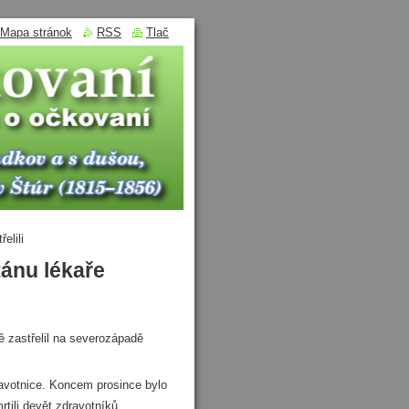
Mapa stránok
RSS
Tlač
elili
tánu lékaře
 zastřelil na severozápadě
votnice. Koncem prosince bylo
tili devět zdravotníků.