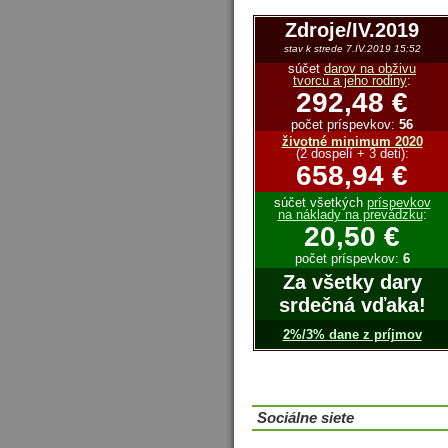
Zdroje/IV.2019
stav k strede 7.IV.2019 15:52
súčet
darov na obživu
tvorcu a jeho rodiny
:
292,48 €
počet príspevkov:
56
životné minimum 2020
(2 dospelí + 3 deti):
658,94 €
súčet všetkých
príspevkov
na náklady na prevádzku
:
20,50 €
počet príspevkov:
6
Za všetky dary
srdečná vďaka!
2%/3% dane z príjmov
Sociálne siete