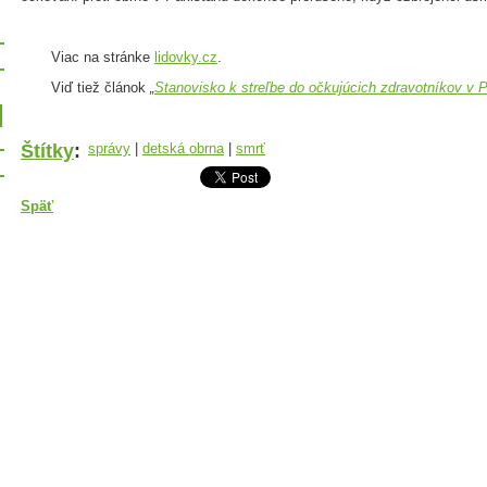
Viac na stránke
lidovky.cz
.
Viď tiež článok
„
Stanovisko k streľbe do očkujúcich zdravotníkov v 
Štítky
:
správy
|
detská obrna
|
smrť
Späť