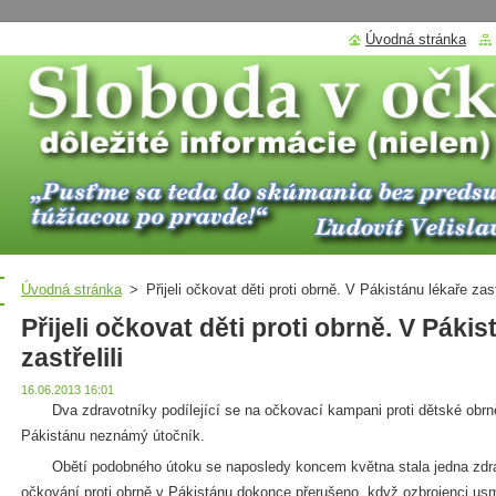
Úvodná stránka
Úvodná stránka
>
Přijeli očkovat děti proti obrně. V Pákistánu lékaře zastř
Přijeli očkovat děti proti obrně. V Pákis
zastřelili
16.06.2013 16:01
Dva zdravotníky podílející se na očkovací kampani proti dětské obrně
Pákistánu neznámý útočník.
Obětí podobného útoku se naposledy koncem května stala jedna zdra
očkování proti obrně v Pákistánu dokonce přerušeno, když ozbrojenci usmr