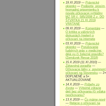
19.XI.2019 —
Právnické
okienko
—
Podporte, prosím,
hromadnú pripomienku k
novele očkovacej vyhlášky
MZ SR č. 585/2008 Z.z. DO
ŠTVRTKA 21.XI.2019
VRÁTANE
09.XI.2019 —
Komentáre
—
O kritike a vášnivých
diskusiách (nielen) o
očkovaní na internete
03.XI.2019 —
Právnické
okienko
—
Porušovanie
ľudských práv v medicíne:
déjà vu či železné pravidlo?
(Zem&vek Revue 2018)
15.X.2019 (11.XI.2010) —
Zdravotná poradňa
—
Očkovacie látky v „povinnom
očkovaní na Slovensku
— 2
DOPLNENÉ a 5×
AKTUALIZOVANÉ
14.X.2019 —
Príbehy zo
života
—
Výborné zdravie
detí bez očkovania (či vďaka
neočkovaniu?
13.X.2019 —
Čo máme nové
—
Relácie o očkovaní na