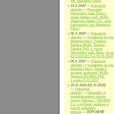
Ing. Mariánovi Fillovi
15.X.2020 —
Právnické
okienko
—
Rozsudok
Okresného súdu Žilina v
spore žalobcu prof. MUDr.
Vladimíra Oleára CSc. proti
žalovanému Ing. Mariánovi
Fillovi
06.X.2020 —
Právnické
okienko
—
Vyjadrenie sa Ing.
Mariána Filla k „Podaniu
žalobcu MUDr. Štefana
Zelníka PhD. k výzve
Okresného súdu Žilina, sp.zn
42C/102/2017 zo 05.09.2018“
05.X.2020 —
Právnické
okienko
—
Vyjadrenie sa Ing.
Mariána Filla k „Žalobe o
ochranu osobnosti“ MUDr.
Štefana ZELNÍKA PhD.
z utorka 5.XII.2017
25.XI.2019 (01.XI.2019)
—
Právnické
okienko
—
Infografiky k
prejednávanému návrhu
novely Zákona č. 355/2007
Z.z. o ochrane, podpore a
rozvoji verejného
zdravia
— DOPLNENÉ