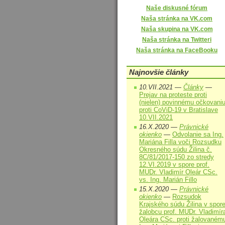
Naše diskusné fórum
Naša stránka na VK.com
Naša skupina na VK.com
Naša stránka na Twitteri
Naša stránka na FaceBooku
Najnovšie články
10.VII.2021 —
Články
—
Prejav na proteste proti
(nielen) povinnému očkovani
proti CoViD-19 v Bratislave
10.VII.2021
16.X.2020 —
Právnické
okienko
—
Odvolanie sa Ing.
Mariána Filla voči Rozsudku
Okresného súdu Žilina č.
8C/81/2017-150 zo stredy
12.VI.2019 v spore prof.
MUDr. Vladimír Oleár CSc.
vs. Ing. Marián Fillo
15.X.2020 —
Právnické
okienko
—
Rozsudok
Krajského súdu Žilina v spor
žalobcu prof. MUDr. Vladimír
Oleára CSc. proti žalovaném