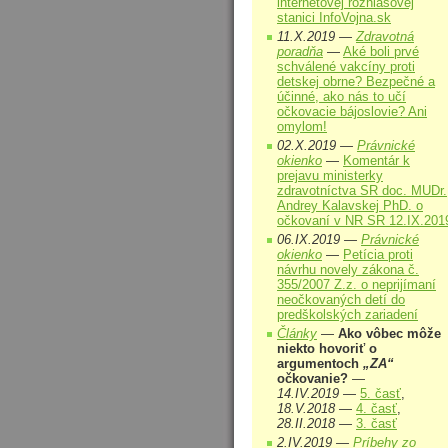
internetovej rozhlasovej
stanici InfoVojna.sk
11.X.2019 —
Zdravotná
poradňa
—
Aké boli prvé
schválené vakcíny proti
detskej obrne? Bezpečné a
účinné, ako nás to učí
očkovacie bájoslovie? Ani
omylom!
02.X.2019 —
Právnické
okienko
—
Komentár k
prejavu ministerky
zdravotníctva SR doc. MUDr.
Andrey Kalavskej PhD. o
očkovaní v NR SR 12.IX.201
06.IX.2019 —
Právnické
okienko
—
Petícia proti
návrhu novely zákona č.
355/2007 Z.z. o neprijímaní
neočkovaných detí do
predškolských zariadení
Články
—
Ako vôbec môže
niekto hovoriť o
argumentoch
„ZA“
očkovanie?
—
14.IV.2019
—
5. časť
,
18.V.2018
—
4. časť
,
28.II.2018
—
3. časť
2.IV.2019 —
Príbehy zo