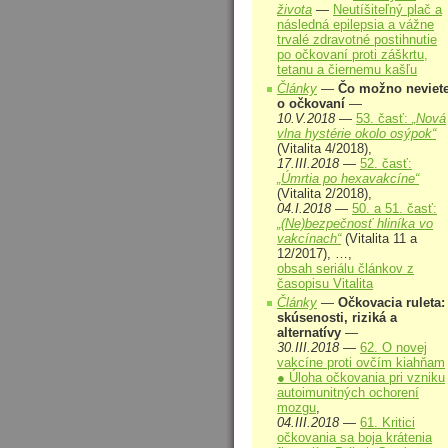
života
—
Neutíšiteľný plač a
následná epilepsia a vážne
trvalé zdravotné postihnutie
po očkovaní proti záškrtu,
tetanu a čiernemu kašľu
Články
—
Čo možno neviet
o očkovaní
—
10.V.2018
—
53. časť:
„Nová
vlna hystérie okolo osýpok“
(Vitalita 4/2018),
17.III.2018
—
52. časť:
„Úmrtia po hexavakcíne“
(Vitalita 2/2018),
04.I.2018
—
50. a 51. časť:
„(Ne)bezpečnosť hliníka vo
vakcínach“
(Vitalita 11 a
12/2017), …,
obsah seriálu článkov z
časopisu Vitalita
Články
—
Očkovacia ruleta:
skúsenosti, riziká a
alternatívy
—
30.III.2018
—
62. O novej
vakcíne proti ovčím kiahňam
● Úloha očkovania pri vzniku
autoimunitných ochorení
mozgu
,
04.III.2018
—
61. Kritici
očkovania sa boja krátenia