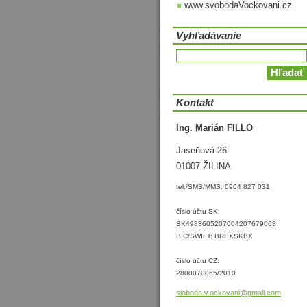
www.svobodaVockovani.cz
Vyhľadávanie
Kontakt
Ing. Marián FILLO
Jaseňová 26
01007 ŽILINA
tel./SMS/MMS: 0904 827 031
číslo účtu SK:
SK4983605207004207679063
BIC/SWIFT: BREXSKBX
číslo účtu CZ:
2800070065/2010
sloboda.
v.ockova
ni@gmail
.com