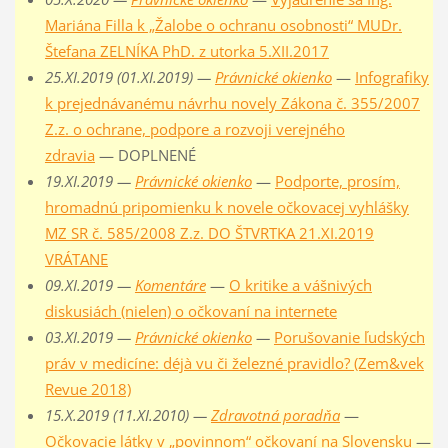
Mariána Filla k „Žalobe o ochranu osobnosti“ MUDr.
Štefana ZELNÍKA PhD. z utorka 5.XII.2017
25.XI.2019 (01.XI.2019) —
Právnické okienko
—
Infografiky
k prejednávanému návrhu novely Zákona č. 355/2007
Z.z. o ochrane, podpore a rozvoji verejného
zdravia
— DOPLNENÉ
19.XI.2019 —
Právnické okienko
—
Podporte, prosím,
hromadnú pripomienku k novele očkovacej vyhlášky
MZ SR č. 585/2008 Z.z. DO ŠTVRTKA 21.XI.2019
VRÁTANE
09.XI.2019 —
Komentáre
—
O kritike a vášnivých
diskusiách (nielen) o očkovaní na internete
03.XI.2019 —
Právnické okienko
—
Porušovanie ľudských
práv v medicíne: déjà vu či železné pravidlo? (Zem&vek
Revue 2018)
15.X.2019 (11.XI.2010) —
Zdravotná poradňa
—
Očkovacie látky v „povinnom“ očkovaní na Slovensku
—