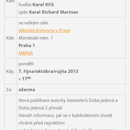
Kdo:
hudba
Karel Kříž
zpěv
Karel Richard Marinov
ve velkém sále
Městské knihovny v Praze
Kde:
Mariánské nám. 1
Praha 1
MAPKA
pondělí
Kdy:
7. října/októbra/rujňa 2013
00
v
17
Za:
zdarma
Nová publikace autorky bestselerů Doba jedová a
Doba jedová 2 přináší
čtenáři informace, jak se v každodenním životě
chránit před největšími