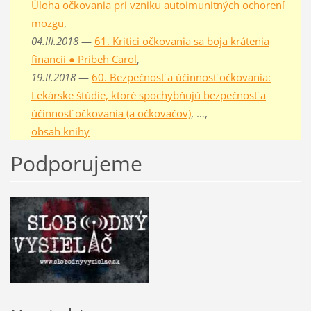
Úloha očkovania pri vzniku autoimunitných ochorení
mozgu
,
04.III.2018
—
61. Kritici očkovania sa boja krátenia
financií ● Príbeh Carol
,
19.II.2018
—
60. Bezpečnosť a účinnosť očkovania:
Lekárske štúdie, ktoré spochybňujú bezpečnosť a
účinnosť očkovania (a očkovačov)
, …,
obsah knihy
Podporujeme