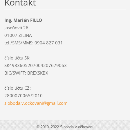
Kontakt
Ing. Marián FILLO
Jaseňová 26
01007 ŽILINA
tel./SMS/MMS: 0904 827 031
číslo účtu SK:
SK4983605207004207679063
BIC/SWIFT: BREXSKBX
číslo účtu CZ:
2800070065/2010
sloboda.
v.ockova
ni@gmail
.com
© 2010–2022 Sloboda v očkovaní