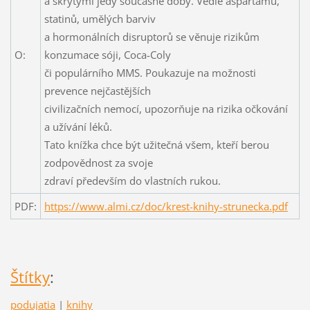
a skrytými jedy současné doby. Vedle aspartamu,
statinů, umělých barviv
a hormonálních disruptorů se věnuje rizikům
O:
konzumace sóji, Coca-Coly
či populárního MMS. Poukazuje na možnosti
prevence nejčastějších
civilizačních nemocí, upozorňuje na rizika očkování
a užívání léků.
Tato knížka chce být užitečná všem, kteří berou
zodpovědnost za svoje
zdraví především do vlastních rukou.
PDF:
https://www.almi.cz/doc/krest-knihy-strunecka.pdf
Štítky
:
podujatia
|
knihy