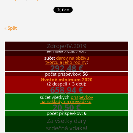
« Späť
Zdroje/IV.2019
stav k strede 7.IV.2019 15:52
súčet
darov na obživu
tvorcu a jeho rodiny
:
292,48 €
počet príspevkov:
56
životné minimum 2020
(2 dospelí + 3 deti):
658,94 €
súčet všetkých
príspevkov
na náklady na prevádzku
:
20,50 €
počet príspevkov:
6
Za všetky dary
srdečná vďaka!