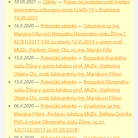
10.VII.2021 —
Články
—
Prejav na proteste proti (nielen)
povinnému očkovaniu proti CoViD-19 v Bratislave
10.VII.2021
16.X.2020 —
Právnické okienko
—
Odvolanie sa Ing.
Mariána Filla voči Rozsudku Okresného súdu Žilina č.
8C/81/2017-150 zo stredy 12.VI.2019 v spore prof.
MUDr. Vladimír Oleár CSc. vs. Ing. Marián Fillo
15.X.2020 —
Právnické okienko
—
Rozsudok Krajského
súdu Žilina v spore žalobcu prof. MUDr. Vladimíra
Oleára CSc. proti žalovanému Ing. Mariánovi Fillovi
15.X.2020 —
Právnické okienko
—
Rozsudok Okresného
súdu Žilina v spore žalobcu prof. MUDr. Vladimíra
Oleára CSc. proti žalovanému Ing. Mariánovi Fillovi
06.X.2020 —
Právnické okienko
—
Vyjadrenie sa Ing.
Mariána Filla k „Podaniu žalobcu MUDr. Štefana Zelníka
PhD. k výzve Okresného súdu Žilina, sp.zn.
42C/102/2017 zo 05.09.2018“
05.X.2020 —
Právnické okienko
—
Vyjadrenie sa Ing.