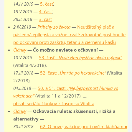
14.IV.2019
—
5. časť
,
18.V.2018
—
4. časť
,
28.II.2018
—
3. časť
2.IV.2019 —
Príbehy zo života
—
Neutíšiteľný plač a
následná epilepsia a vážne trvalé zdravotné postihnutie
po očkovaní proti záškrtu, tetanu a čiernemu kašľu
Články
—
Čo možno neviete o očkovaní
—
10.V.2018
—
53. časť:
„Nová vlna hystérie okolo osýpok“
(Vitalita 4/2018),
17.III.2018
—
52. časť:
„Úmrtia po hexavakcíne“
(Vitalita
2/2018),
04.I.2018
—
50. a 51. časť:
„(Ne)bezpečnosť hliníka vo
vakcínach“
(Vitalita 11 a 12/2017), …,
obsah seriálu článkov z časopisu Vitalita
Články
—
Očkovacia ruleta: skúsenosti, riziká a
alternatívy
—
30.III.2018
—
62. O novej vakcíne proti ovčím kiahňam ●