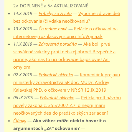
2× DOPLNENÉ a 5× AKTUALIZOVANÉ
14.X.2019 —
Príbehy zo života
—
Výborné zdravie detí
bez očkovania (či vďaka neočkovaniu?
13.X.2019 —
Čo máme nové
—
Relácie o očkovaní na
internetovej rozhlasovej stanici InfoVojna.sk
11.X.2019 —
Zdravotná poradňa
—
Aké boli prvé
schválené vakcíny proti detskej obrne? Bezpečné a
účinné, ako nás to učí očkovacie bájoslovie? Ani
omylom!
02.X.2019 —
Právnické okienko
—
Komentár k prejavu
ministerky zdravotníctva SR doc. MUDr. Andrey
Kalavskej PhD. o očkovaní v NR SR 12.IX.2019
06.IX.2019 —
Právnické okienko
—
Petícia proti návrhu
novely zákona č. 355/2007 Z.z. o neprijímaní
neočkovaných detí do predškolských zariadení
Články
—
Ako vôbec môže niekto hovoriť o
argumentoch
„ZA“
očkovanie?
—