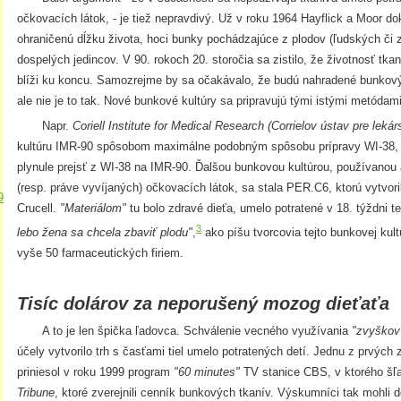
očkovacích látok, - je tiež nepravdivý. Už v roku 1964 Hayflick a Moor do
ohraničenú dĺžku života, hoci bunky pochádzajúce z plodov (ľudských či zv
dospelých jedincov. V 90. rokoch 20. storočia sa zistilo, že životnosť tk
blíži ku koncu. Samozrejme by sa očakávalo, že budú nahradené bunkový
ale nie je to tak. Nové bunkové kultúry sa pripravujú tými istými metóda
Napr.
Coriell Institute for Medical Research (Corrielov ústav pre lek
kultúru IMR-90 spôsobom maximálne podobným spôsobu prípravy WI-38, 
plynule prejsť z WI-38 na IMR-90. Ďalšou bunkovou kultúrou, používanou
(resp. práve vyvíjaných) očkovacích látok, sa stala PER.C6, ktorú vytvor
9
Crucell.
"Materiálom"
tu bolo zdravé dieťa, umelo potratené v 18. týždni 
3
lebo žena sa chcela zbaviť plodu"
,
ako píšu tvorcovia tejto bunkovej kul
vyše 50 farmaceutických firiem.
Tisíc dolárov za neporušený mozog dieťaťa
A to je len špička ľadovca. Schválenie vecného využívania
"zvyškov
účely vytvorilo trh s časťami tiel umelo potratených detí. Jednu z prvých 
priniesol v roku 1999 program
"60 minutes"
TV stanice CBS, v ktorého šľa
Tribune
, ktoré zverejnili cenník bunkových tkanív. Výskumníci tak mohli 