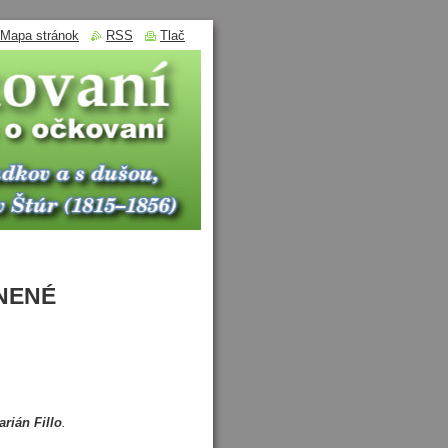
Mapa stránok
RSS
Tlač
LNENÉ
arián Fillo
.