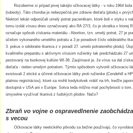
Rozoberme si prípad prvej takejto očkovacej látky - v roku 1964 bola
(rubeoly). Táto choroba je nebezpečná pre zdravie dieťaťa (plodu) v prvý
Niektorí lekári odporúčali umelý potrat pacientkam, ktoré boli v styku s
tomu izolát vírusu dnes označovaný ako RA 27/3, čo je skratka v ktorej
označuje spôsob získania materiálu - Abortion, tzn. umelý potrat, 27 je po
účelom vykonaného umelého potratu a 3 je poradové číslo odobratého tkani
3. pokus o odobratie tkaniva z v poradí 27. umelo potrateného plodu). Ú
kvalitného preparátu s aktívnym vírusom ružienky tak predchádzalo 27 ume
pestovaný na bunkovej kultúre WI-38. Zaujímavé je, že vírus sa dal získa
.
dieťaťa - nielen umelým potratom. Týmto spôsobom vytvorili očkovaciu lá
existovali 2 etické a účinné očkovacie látky proti ružienke (Cendehill a H
platnou registráciou), ktoré sa mohli kedykolvek vrátiť na trh, keďže japo
dostupná v USA ani v Európe. Sotva teda môžno mať pochybnosti o tom, 
úmyselne využívať tkanivá z ľudských plodov. Načo?
Zbraň vo vojne o ospravedlnenie zaobchádz
s vecou
Očkovacie látky neetického pôvodu sa bežne používajú, čo vyvoláva