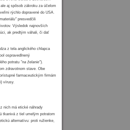
, ale aj spôsob zákroku za účelom
i veľmi rýchlo dopravené do USA.
materiálu"
presvedčili
ivotov. Výsledok najnovších
úci, ak predtým váhali, či dať
a z tela anglického chlapca
 bol ospravedlnený
lého potratu
"na želanie"
).
alom zdravotnom stave. Obe
 prístupné farmaceutickým firmám
) vírusy.
 nich má etické náhrady
jú tkanivá z tiel umelým potratom
ickú alternatívu: proti ružienke,