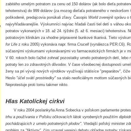
zabitého umelým potratom za cenu od 150 dolárov (ak bolo dieťa potratené
tehotenstva) do 999 dolárov (za mozog dieťaťa potrateného v neskoršom š
poškodené, predajcovia ponúkali zľavy. Časopis
World
zverejnil správu o
najvyhľadávanejšie. Výskumníci najviac hľadali časti tiel detí s váhou ok
e
potratov vykonaných v 18. až 24. týždni (5. až 6. mesiaci) tehotenstva. Nie
potratovým klinikám za vhodne pripravené bunkové tkanivá. Tieto výsku
for Life
z roku 2005) vykonáva napr. firma
Crucell
(vynálezca PER.C6). Roz
súčasnými výskumami vykonávanými vo farmaceutických firmách je v mi
V 60. rokoch bolo ťažké zohnať pozostatky umelo potratených detí, lebo 
potraty len zo zdravotných dôvodov. V čase všeobecnej dostupnosti umelé
ženy sa pri vývoji nových výrobkov využívajú státisíce "preparátov", čiže
Heslo
"účel svätí prostriedky"
sa stalo neoficiálnym mottom súčasných bio
Neprotestuje proti tomu takmer nikto.
Hlas Katolíckej cirkvi
V roku 2004 poslankyňa Anna Sobecka v poľskom parlamente protest
trhu a používania v Poľsku očkovacích látok vyrobených použitím diploi
pochádzajúcich z umelo potratených plodov"
. Vtedajší poľský minister zd
problém za
"fiktívny"
, čím uzavrel verejnú debatu ohľadne potreby získani