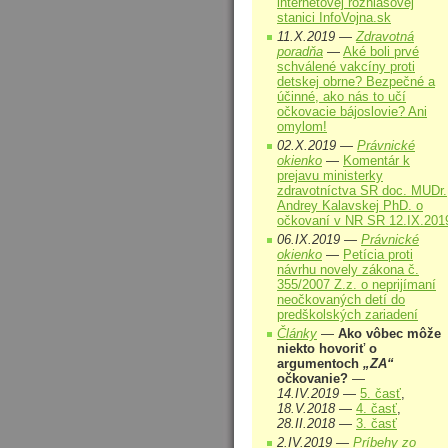
internetovej rozhlasovej
stanici InfoVojna.sk
11.X.2019 —
Zdravotná
poradňa
—
Aké boli prvé
schválené vakcíny proti
detskej obrne? Bezpečné a
účinné, ako nás to učí
očkovacie bájoslovie? Ani
omylom!
02.X.2019 —
Právnické
okienko
—
Komentár k
prejavu ministerky
zdravotníctva SR doc. MUDr.
Andrey Kalavskej PhD. o
očkovaní v NR SR 12.IX.201
06.IX.2019 —
Právnické
okienko
—
Petícia proti
návrhu novely zákona č.
355/2007 Z.z. o neprijímaní
neočkovaných detí do
predškolských zariadení
Články
—
Ako vôbec môže
niekto hovoriť o
argumentoch
„ZA“
očkovanie?
—
14.IV.2019
—
5. časť
,
18.V.2018
—
4. časť
,
28.II.2018
—
3. časť
2.IV.2019 —
Príbehy zo