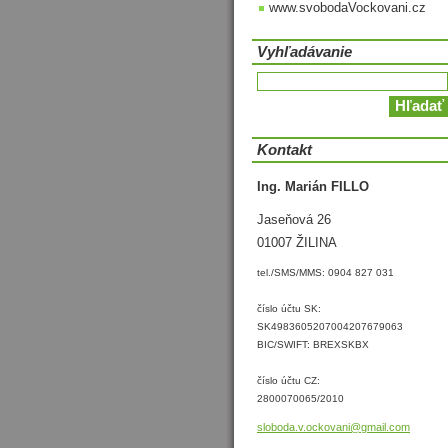
www.svobodaVockovani.cz
Vyhľadávanie
Kontakt
Ing. Marián FILLO
Jaseňová 26
01007 ŽILINA
tel./SMS/MMS: 0904 827 031
číslo účtu SK:
SK4983605207004207679063
BIC/SWIFT: BREXSKBX
číslo účtu CZ:
2800070065/2010
sloboda.
v.ockova
ni@gmail
.com