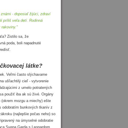
známi - doposiaľ žijúci, zdraví
 príliš veľa detí. Rodinná
 rakoviny."
a? Zistilo sa, že
vná poda, boli napadnuté
redísť.
 očkovacej látke?
iek. Veľmi často slýchavame
 ušľachtilý cieľ - vytvorenie
hádzajúcimi z umelo potratených
sa použiť iba ak sú živé. Orgány
elo (okrem mozgu a miechy) ešte
 s odobratím bunkových tkanív z
zákroku (najlepšie počas neho) so
pripravený na úmyselné odobratie
práca Svena Garda s Leonardom