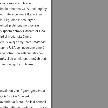
 skôr než vo 8. týždni
tádiu tehotenstva. Ak boli orgány
 tom, ktoré bunkové tkanivá sú
olo 1 kg, čiže z neskorých
ktorí platili priamo províziu
my (podľa správy
Children of God
diel medzi staršími a
ere, v akej sa využíva
"materiál"
.
napr. v USA boli povolené umelé
ho potratu na želanie tehotnej
 mŕtvoliek umelo potratených detí.
technologických firiem.
ovala vo veci
"sprístupnenia na
dných ľudských buniek
ravotníctva Marek Balicki označil
a alternatívnych, etických zdrojov