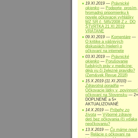
19.XI.2019 —
Právnické
okienko
—
Podporte, prosím,
hromadnú pripomienku k
novele očkovacej vyhlášky
MZ SR č. 585/2008 Z.z. DO
ŠTVRTKA 21.XI.2019
VRÁTANE
09.XI.2019 —
Komentáre
—
O kritike a vášnivých
diskusiách (nielen) o
očkovaní na internete
03.XI.2019 —
Právnické
okienko
—
Porušovanie
ľudských práv v medicíne:
déjà vu či železné pravidlo?
(Zem&vek Revue 2018)
15.X.2019 (11.XI.2010) —
Zdravotná poradňa
—
Očkovacie látky v „povinnom
očkovaní na Slovensku
— 2
DOPLNENÉ a 5×
AKTUALIZOVANÉ
14.X.2019 —
Príbehy zo
života
—
Výborné zdravie
detí bez očkovania (či vďaka
neočkovaniu?
13.X.2019 —
Čo máme nové
—
Relácie o očkovaní na