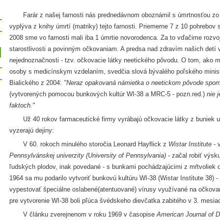
Farár z našej farnosti nás prednedávnom oboznámil s úmrtnosťou zo za
vyplýva z knihy úmrtí (matriky) tejto farnosti. Priemerne 7 z 10 pohrebov s
2008 sme vo farnosti mali iba 1 úmrtie novorodenca. Za to vďačime rozvoj
starostlivosti a povinným očkovaniam. A predsa nad zdravím našich detí 
nejednoznačnosti - tzv. očkovacie látky neetického pôvodu. O tom, ako 
osoby s medicínskym vzdelaním, svedčia slová bývalého poľského minis
Bialického z 2004:
"Neraz opakovaná námietka o neetickom pôvode spom
(vytvorených pomocou bunkových kultúr WI-38 a MRC-5 - pozn.red.)
nie 
faktoch."
Už 40 rokov farmaceutické firmy vyrábajú očkovacie látky z buniek um
vyzerajú dejiny:
V 60. rokoch minulého storočia Leonard Hayflick z
Wistar Institute
- 
Pennsylvánskej univerzity (University of Pennsylvania)
- začal robiť výsk
ľudských plodov, inak povedané - s bunkami pochádzajúcimi z mŕtvoliek d
1964 sa mu podarilo vytvoriť bunkovú kultúru WI-38 (Wistar Institute 38) - 
vypestovať špeciálne oslabené(atentuované) vírusy využívané na očkov
pre vytvorenie WI-38 boli pľúca švédskeho dievčatka zabitého v 3. mesiac
V článku zverejnenom v roku 1969 v časopise
American Journal of D