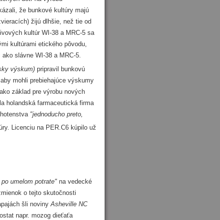
kázali, že bunkové kultúry majú
ieracích) žijú dlhšie, než tie od
anivových kultúr WI-38 a MRC-5 sa
mi kultúrami etického pôvodu,
mi ako slávne WI-38 a MRC-5.
ársky výskum)
pripravil bunkovú
aby mohli prebiehajúce výskumy
 ako základ pre výrobu nových
ila holandská farmaceutická firma
tehotenstva
"jednoducho preto,
túry. Licenciu na PER.C6 kúpilo už
 po umelom potrate"
na vedecké
zmienok o tejto skutočnosti
pajách šli noviny
Asheville NC
dostat napr. mozog dieťaťa