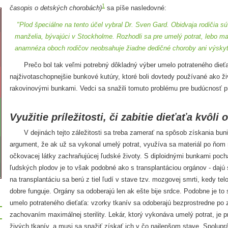
1
časopis o detských chorobách)
sa píše nasledovné:
"Plod špeciálne na tento účel vybral Dr. Sven Gard. Obidvaja rodičia sú 
manželia, bývajúci v Stockholme. Rozhodli sa pre umelý potrat, lebo mali
anamnéza oboch rodičov neobsahuje žiadne dedičné choroby ani výskyt
Prečo bol tak veľmi potrebný dôkladný výber umelo potrateného dieťať
najživotaschopnejšie bunkové kutúry, ktoré boli dovtedy používané ako ži
rakovinovými bunkami. Vedci sa snažili tomuto problému pre budúcnosť p
Využitie príležitosti, či zabitie dieťaťa kvôli
V dejinách tejto záležitosti sa treba zamerať na spôsob získania bun
argument, že ak už sa vykonal umelý potrat, využíva sa materiál po ňom na
očkovacej látky zachraňujúcej ľudské životy. S diploidnými bunkami poc
ľudských plodov je to však podobné ako s transplantáciou orgánov - dajú 
na transplantáciu sa berú z tiel ľudí v stave tzv. mozgovej smrti, kedy t
dobre funguje. Orgány sa odoberajú len ak ešte bije srdce. Podobne je to
umelo potrateného dieťaťa: vzorky tkanív sa odoberajú bezprostredne po 
zachovaním maximálnej sterility. Lekár, ktorý vykonáva umelý potrat, je 
živých tkanív, a musi sa snažiť získať ich v čo najlepšom stave. Spolu