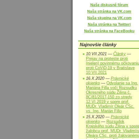
Naše diskusné fórum
Naša stránka na VK.com
Naša skupina na VK.com
Naša stránka na Twitteri
Naša stránka na FaceBooku
Najnovšie články
10.VII.2021 —
Články
—
Prejav na proteste proti
(nielen) povinnému očkovani
proti CoViD-19 v Bratislave
10.VII.2021
16.X.2020 —
Právnické
okienko
—
Odvolanie sa Ing.
Mariána Filla voči Rozsudku
Okresného súdu Žilina č.
8C/81/2017-150 zo stredy
12.VI.2019 v spore prof.
MUDr. Vladimír Oleár CSc.
vs. Ing. Marián Fillo
15.X.2020 —
Právnické
okienko
—
Rozsudok
Krajského súdu Žilina v spor
žalobcu prof. MUDr. Vladimír
Oleára CSc. proti žalovaném