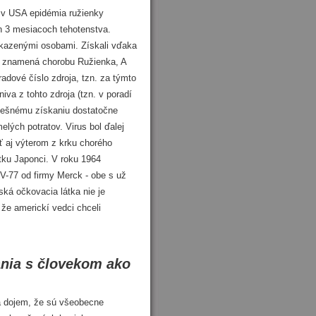
 v USA epidémia ružienky
ch 3 mesiacoch tehotenstva.
 nakazenými osobami. Získali vďaka
 R znamená chorobu Ružienka, A
radové číslo zdroja, tzn. za týmto
va z tohto zdroja (tzn. v poradí
spešnému získaniu dostatočne
lých potratov. Virus bol ďalej
ť aj výterom z krku chorého
tku Japonci. V roku 1964
PV-77 od firmy Merck - obe s už
nská očkovacia látka nie je
že americkí vedci chceli
ania s človekom ako
 dojem, že sú všeobecne