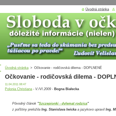
Úvodná stránka
Úvodná stránka
>
Očkovanie - rodičovská dilema - DOPLNENÉ
Očkovanie - rodičovská dilema - DOP
11.04.2011 08:47
Polonia Christiana
-
V./VI.2009
-
Bogna Białecka
Pôvodný článok
"
Szczepionki - dylemat rodzica
"
z poľštiny preložila
Ing. Stanislava Iwicka
a jazykovo upravil
Ing. M