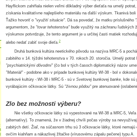
Hayflickom zahŕňala nielen veľmi dôkladný výber dieťaťa na umelý potrat
získania kvalitatívne najlepšieho materiálu na ďalší výskum. Tkanivá bol
Ťažko hovoriť o
"využití situácie"
. Dá sa povedať, že matku príslušného
"
argumentom, že
"tovar tehotenstva"
bude využitý na záchranu ľudských ž
výskumov potvrdzuje, že tento argument je u určitej časti matiek rozhoduj
2
alebo nedať zabiť svoje dieťa.
Druhá bunková kultúra neetického pôvodu sa nazýva MRC-5 a pochádz
zabitého v 14. týždni tehotenstva v 70. rokoch 20. storočia. Umelý potrat
u
"psychiatrickými dôvodmi"
(čo bol v tých časoch diplomatický názov ume
"Materiál"
- podobne ako v prípade bunkovej kultúry WI-38 - bol v dokon
bunkové kultúry -:WI-38 i MRC-5 - sú v
Svetovej bunkovej banke
, kde sú
vyrábajúcim očkovacie látky. Sú
"živnou pôdou"
pre atenuované (oslabené
Zlo bez možnosti výberu?
Nie všetky očkovacie látky sú vypestované na WI-38 a MRC-5, Veľa z
(alternatívy). To znamená, že v žiadnej chvíli počas výroby sa nevyužíva
e
zabitých detí. Žiaľ, na súčasnom trhu sú 3 očkovacie látky, ktoré nemajú et
a
u
ovčím kiahňam a nákazlivej žltačke (vírusovému zápalu pečene) typu A.