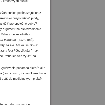
umu kmeňových buniek
ch buniek pochádzajúcich z
 smetisko
"nepotrebné"
plody,
oslúžiť pre spoločné dobro?
stý argument na ospravedlnenie
iller z univerzitného
ým potratom - pozn. red.).
aty za zlo. Ale ak sa zlo už
hranu ľudského života."
Inak
é, treba ich telá využiť na
 využívania počatého dieťaťa ako
a (tzn. k tomu, že sa človek bude
ú späť do medicínskych praktík
tených detí na výrobu