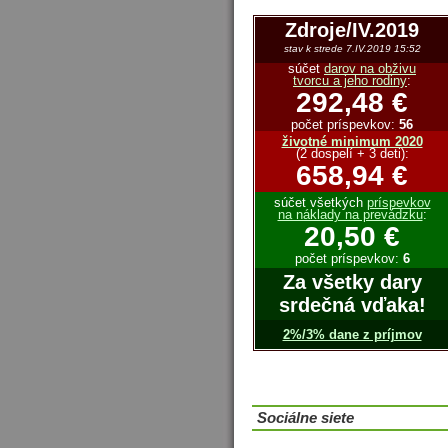
Zdroje/IV.2019
stav k strede 7.IV.2019 15:52
súčet
darov na obživu
tvorcu a jeho rodiny
:
292,48 €
počet príspevkov:
56
životné minimum 2020
(2 dospelí + 3 deti):
658,94 €
súčet všetkých
príspevkov
na náklady na prevádzku
:
20,50 €
počet príspevkov:
6
Za všetky dary
srdečná vďaka!
2%/3% dane z príjmov
Sociálne siete