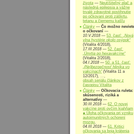
života
—
Neutíšiteľný plač a
následná epilepsia a vážne
trvalé zdravotné postihnutie
po očkovaní proti záškrtu,
tetanu a čiernemu kašľu
Články
—
Čo možno neviet
o očkovaní
—
10.V.2018
—
53. časť:
„Nová
vlna hystérie okolo osýpok“
(Vitalita 4/2018),
17.III.2018
—
52. časť:
„Úmrtia po hexavakcíne“
(Vitalita 2/2018),
04.I.2018
—
50. a 51. časť:
„(Ne)bezpečnosť hliníka vo
vakcínach“
(Vitalita 11 a
12/2017), …,
obsah seriálu článkov z
časopisu Vitalita
Články
—
Očkovacia ruleta:
skúsenosti, riziká a
alternatívy
—
30.III.2018
—
62. O novej
vakcíne proti ovčím kiahňam
● Úloha očkovania pri vzniku
autoimunitných ochorení
mozgu
,
04.III.2018
—
61. Kritici
očkovania sa boja krátenia