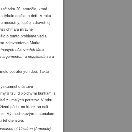
čiatku 20. storočia, ktorá
a týkalo dojčiat a detí. V roku
u medicíny, lepšej zdravotnej
visí chmára mravnej
málo o tomto probléme vedia
tra zdravotníctva Marka
ínaných očkovacích látok
je argumentom a nezakladá sa a
elo potratených detí. Takto
výskumného ústavu
umy s tzv. diploidnými bunkami z
etí z umelých potratov. V roku
živnú pôdu, na ktorej sa dali
anie. Východiskovým materiálom
i tehotenstva.
iseases of Children (Americký