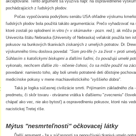
akceptované. Tento argument sa využíva napr. na ospravedlnenie výsk
pochádzajúcich z ľudských plodov.
Počas vypočúvania podvýboru senátu USA ohľadne výskumu kmeňový
ľudských plodov bola použitá takáto argumentácia: Prečo vyhadzovať na
ktoré zostali po oplodnení in vitro
(= v skúmavke - pozn. red.)
, ak môžu p
Univerzita štátu Nebraska (University of Nebraska) veľakrát použila ten i
pokusov na bunkových tkanivách ziskaných z umelých potratov. Dr. Drew M
výskumného tímu doslova povedal:
"Som pro-life (= za život = proti umel
Súhlasím s katolíckymi biskupmi a ďalšími ľuďmi, čo považujú umelé potr
vykonalo, nechcem ďalšie zlo - ničenie čohosi, čo sa môže použiť na zác
povedané: namiesto toho, aby boli umelo potratené deti dôstojne pochovan
medicínske pokusy v mene machiavelistického
"vyššieho dobra"
.
Taká je logika súčasnej civilizácie smrti. Prijímaním základného zla -
“
×
predmetu, či skôr tovaru - otvárame vrátka k ďalšiemu "zvecneniu" človek
chápať ako vec, nie ako bytosť) a ospravedlneniu pokusov, ktoré nás ved
nacistickej Tretej ríše.
Mýtus "nesmrteľnosti" očkovacej látky
Ďalší argument - že v súčasnosti sa nepoužívajú tkanivá umelo potra