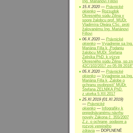
Ing. Mariánovi Fillovi
15.X.2020 —
Právnické
okienko
—
Rozsudok
Okresného súdu Žilina v
spore žalobcu prof. MUDr.
Vladimíra Oleára CSc. proti
žalovanému Ing. Mariánovi
Fillovi
06.X.2020 —
Právnické
okienko
—
Vyjadrenie sa Ing.
Mariána Filla k „Podaniu
žalobcu MUDr. Štefana
Zelníka PhD. k výzve
Okresného súdu Žilina, sp.zn
42C/102/2017 zo 05.09.2018“
05.X.2020 —
Právnické
okienko
—
Vyjadrenie sa Ing.
Mariána Filla k „Žalobe o
ochranu osobnosti“ MUDr.
Štefana ZELNÍKA PhD.
z utorka 5.XII.2017
25.XI.2019 (01.XI.2019)
—
Právnické
okienko
—
Infografiky k
prejednávanému návrhu
novely Zákona č. 355/2007
Z.z. o ochrane, podpore a
rozvoji verejného
zdravia
— DOPLNENÉ