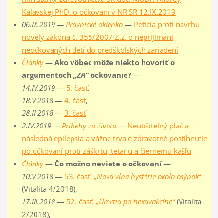
Kalavskej PhD. o očkovaní v NR SR 12.IX.2019
06.IX.2019 —
Právnické okienko
—
Petícia proti návrhu
novely zákona č. 355/2007 Z.z. o neprijímaní
neočkovaných detí do predškolských zariadení
Články
—
Ako vôbec môže niekto hovoriť o
argumentoch
„ZA“
očkovanie?
—
14.IV.2019
—
5. časť
,
18.V.2018
—
4. časť
,
28.II.2018
—
3. časť
2.IV.2019 —
Príbehy zo života
—
Neutíšiteľný plač a
následná epilepsia a vážne trvalé zdravotné postihnutie
po očkovaní proti záškrtu, tetanu a čiernemu kašľu
Články
—
Čo možno neviete o očkovaní
—
10.V.2018
—
53. časť:
„Nová vlna hystérie okolo osýpok“
(Vitalita 4/2018),
17.III.2018
—
52. časť:
„Úmrtia po hexavakcíne“
(Vitalita
2/2018),