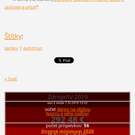
autizme a ortuti
“
.
Štítky
:
správy
|
autizmus
« Späť
Zdroje/IV.2019
stav k strede 7.IV.2019 15:52
súčet
darov na obživu
tvorcu a jeho rodiny
:
292,48 €
počet príspevkov:
56
životné minimum 2020