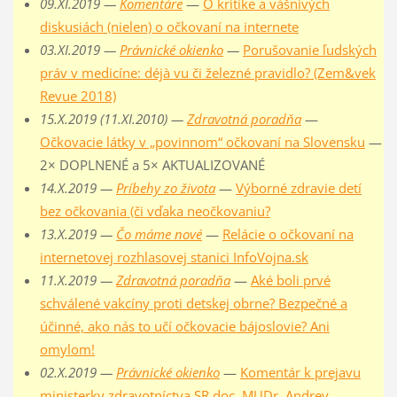
09.XI.2019 —
Komentáre
—
O kritike a vášnivých
diskusiách (nielen) o očkovaní na internete
03.XI.2019 —
Právnické okienko
—
Porušovanie ľudských
práv v medicíne: déjà vu či železné pravidlo? (Zem&vek
Revue 2018)
15.X.2019 (11.XI.2010) —
Zdravotná poradňa
—
Očkovacie látky v „povinnom“ očkovaní na Slovensku
—
2× DOPLNENÉ a 5× AKTUALIZOVANÉ
14.X.2019 —
Príbehy zo života
—
Výborné zdravie detí
bez očkovania (či vďaka neočkovaniu?
13.X.2019 —
Čo máme nové
—
Relácie o očkovaní na
internetovej rozhlasovej stanici InfoVojna.sk
11.X.2019 —
Zdravotná poradňa
—
Aké boli prvé
schválené vakcíny proti detskej obrne? Bezpečné a
účinné, ako nás to učí očkovacie bájoslovie? Ani
omylom!
02.X.2019 —
Právnické okienko
—
Komentár k prejavu
ministerky zdravotníctva SR doc. MUDr. Andrey