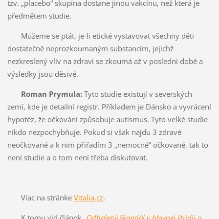
tzv. „placebo“ skupina dostane jinou vakcínu, než která je
předmětem studie.
Můžeme se ptát, je-li etické vystavovat všechny děti
dostatečně neprozkoumaným substancím, jejichž
nezkreslený vliv na zdraví se zkoumá až v poslední době a
výsledky jsou děsivé.
Roman Prymula:
Tyto studie existují v severských
zemí, kde je detailní registr. Příkladem je Dánsko a vyvrácení
hypotéz, že očkování způsobuje autismus. Tyto velké studie
nikdo nezpochybňuje. Pokud si však najdu 3 zdravé
neočkované a k nim přiřadím 3 „nemocné“ očkované, tak to
není studie a o tom není třeba diskutovat.
Viac na stránke
Vitalia.cz
.
K tomu viď článok
„
Odhalený škandál v hlavnej štúdii o