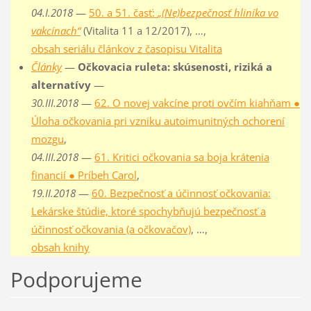
04.I.2018
—
50. a 51. časť:
„(Ne)bezpečnosť hliníka vo
vakcínach“
(Vitalita 11 a 12/2017), …,
obsah seriálu článkov z časopisu Vitalita
Články
—
Očkovacia ruleta: skúsenosti, riziká a
alternatívy
—
30.III.2018
—
62. O novej vakcíne proti ovčím kiahňam ●
Úloha očkovania pri vzniku autoimunitných ochorení
mozgu
,
04.III.2018
—
61. Kritici očkovania sa boja krátenia
financií ● Príbeh Carol
,
19.II.2018
—
60. Bezpečnosť a účinnosť očkovania:
Lekárske štúdie, ktoré spochybňujú bezpečnosť a
účinnosť očkovania (a očkovačov)
, …,
obsah knihy
Podporujeme