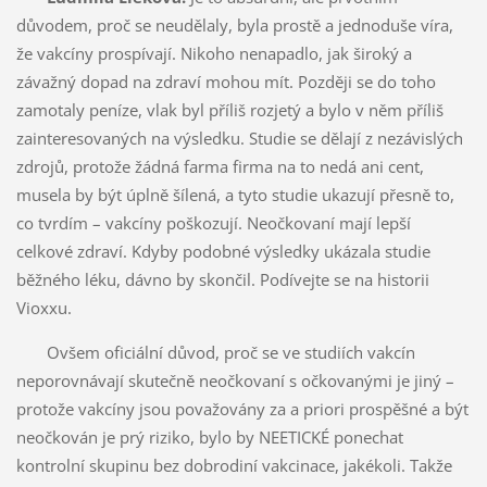
důvodem, proč se neudělaly, byla prostě a jednoduše víra,
že vakcíny prospívají. Nikoho nenapadlo, jak široký a
závažný dopad na zdraví mohou mít. Později se do toho
zamotaly peníze, vlak byl příliš rozjetý a bylo v něm příliš
zainteresovaných na výsledku. Studie se dělají z nezávislých
zdrojů, protože žádná farma firma na to nedá ani cent,
musela by být úplně šílená, a tyto studie ukazují přesně to,
co tvrdím – vakcíny poškozují. Neočkovaní mají lepší
celkové zdraví. Kdyby podobné výsledky ukázala studie
běžného léku, dávno by skončil. Podívejte se na historii
Vioxxu.
Ovšem oficiální důvod, proč se ve studiích vakcín
neporovnávají skutečně neočkovaní s očkovanými je jiný –
protože vakcíny jsou považovány za a priori prospěšné a být
neočkován je prý riziko, bylo by NEETICKÉ ponechat
kontrolní skupinu bez dobrodiní vakcinace, jakékoli. Takže