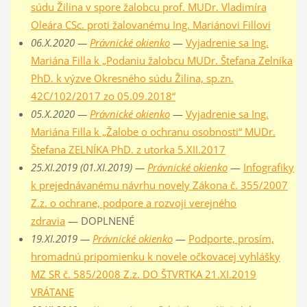
súdu Žilina v spore žalobcu prof. MUDr. Vladimíra
Oleára CSc. proti žalovanému Ing. Mariánovi Fillovi
06.X.2020 —
Právnické okienko
—
Vyjadrenie sa Ing.
Mariána Filla k „Podaniu žalobcu MUDr. Štefana Zelníka
PhD. k výzve Okresného súdu Žilina, sp.zn.
42C/102/2017 zo 05.09.2018“
05.X.2020 —
Právnické okienko
—
Vyjadrenie sa Ing.
Mariána Filla k „Žalobe o ochranu osobnosti“ MUDr.
Štefana ZELNÍKA PhD. z utorka 5.XII.2017
25.XI.2019 (01.XI.2019) —
Právnické okienko
—
Infografiky
k prejednávanému návrhu novely Zákona č. 355/2007
Z.z. o ochrane, podpore a rozvoji verejného
zdravia
— DOPLNENÉ
19.XI.2019 —
Právnické okienko
—
Podporte, prosím,
hromadnú pripomienku k novele očkovacej vyhlášky
MZ SR č. 585/2008 Z.z. DO ŠTVRTKA 21.XI.2019
VRÁTANE