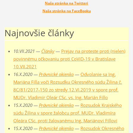
Naša stránka na Twitteri
Naša stránka na FaceBooku
Najnovšie články
10.VII.2021 —
Články
—
Prejav na proteste proti (nielen)
povinnému očkovaniu proti CoViD-19 v Bratislave
10.VII.2021
16.X.2020 —
Právnické okienko
—
Odvolanie sa Ing.
Mariána Filla voči Rozsudku Okresného súdu Žilina č.
8C/81/2017-150 zo stredy 12.VI.2019 v spore prof.
MUDr. Vladimír Oleár CSc. vs. Ing. Marián Fillo
15.X.2020 —
Právnické okienko
—
Rozsudok Krajského
súdu Žilina v spore žalobcu prof. MUDr. Vladimíra
Oleára CSc. proti žalovanému Ing. Mariánovi Fillovi
15.X.2020 —
Právnické okienko
—
Rozsudok Okresného