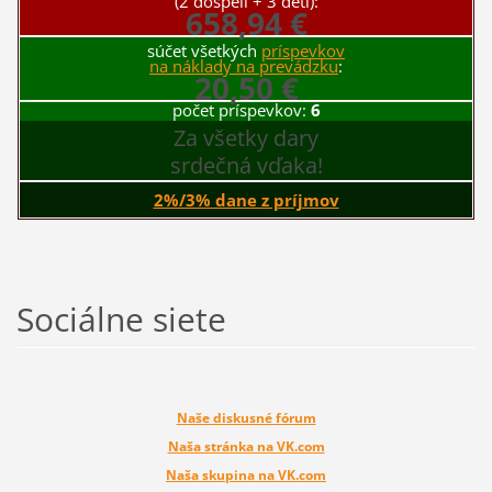
(2 dospelí + 3 deti):
658,94 €
súčet všetkých
príspevkov
na náklady na prevádzku
:
20,50 €
počet príspevkov:
6
Za všetky dary
srdečná vďaka!
2%/3% dane z príjmov
Sociálne siete
Naše diskusné fórum
Naša stránka na VK.com
Naša skupina na VK.com