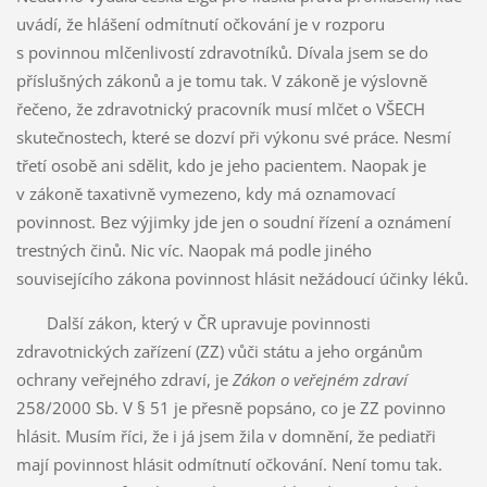
uvádí, že hlášení odmítnutí očkování je v rozporu
s povinnou mlčenlivostí zdravotníků. Dívala jsem se do
příslušných zákonů a je tomu tak. V zákoně je výslovně
řečeno, že zdravotnický pracovník musí mlčet o VŠECH
skutečnostech, které se dozví při výkonu své práce. Nesmí
třetí osobě ani sdělit, kdo je jeho pacientem. Naopak je
v zákoně taxativně vymezeno, kdy má oznamovací
povinnost. Bez výjimky jde jen o soudní řízení a oznámení
trestných činů. Nic víc. Naopak má podle jiného
souvisejícího zákona povinnost hlásit nežádoucí účinky léků.
Další zákon, který v ČR upravuje povinnosti
zdravotnických zařízení (ZZ) vůči státu a jeho orgánům
ochrany veřejného zdraví, je
Zákon o veřejném zdraví
258/2000 Sb. V § 51 je přesně popsáno, co je ZZ povinno
hlásit. Musím říci, že i já jsem žila v domnění, že pediatři
mají povinnost hlásit odmítnutí očkování. Není tomu tak.