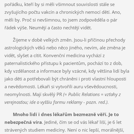
pořádku, kteří by si měli všimnout souvislosti stále se
zvyšujícího počtu vakcín a chronických nemocí dětí. Ano,
měli by. Proč si nevšimnou, to jsem zodpověděla o pár
řádek výše. Neumějí a často nechtějí vidět.
Žijeme v době velkých změn. Jsou-li příčinou přechody
astrologických věků nebo něco jiného, nevím, ale změna je
vidět, slyšet a cítit. Konvenční medicína vychází z
paternalistického přístupu k pacientům, pochází to z dob,
kdy vzdělanost a informace byly vzácné, kdy většina lidí byla
jako děti a potřebovali být chráněni i proti vlastní hlouposti
a nevědomosti. Lékaři si vytvořili auru vševědoucnosti,
neomylnosti. Mají skvělý PR
(= Public Relations = vzťahy z
verejnosťou; ide o vyššiu formu reklamy - pozn. red.)
.
Mnoho lidí i dnes lékařům bezmezně věří. Je to
nebezpečná víra
. Jediné, čím se od vás lékař liší, je 6 let
strávených studiem medicíny. Není o nic lepší, morálnější,