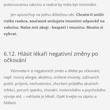
potencovanou vakcínu a reakce by měla být minimální.
Jen upozorňuji na jednu důležitou věc:
Chcete-li snížit
riziko reakce, současně snižujete imunitní odpověď na
vakcínu. Nelze mít obojí - bezpečí i imunitu. Musíte si
vybrat.
6.12. Hlásit lékaři negativní změny po
očkování
Všimnete-li si negativních změn u dítěte po očkování,
např. rozvoj alergie, ekzému, snížené imunity, zažívacích
potíží, průjmů, nechutenství, zhoršení průběhu akutních
infekcí, poruch spánku, chování, motorického a psychického
vývoje atd. – nahlaste je lékaři. Opět trvejte na zápisu a
hlášení.