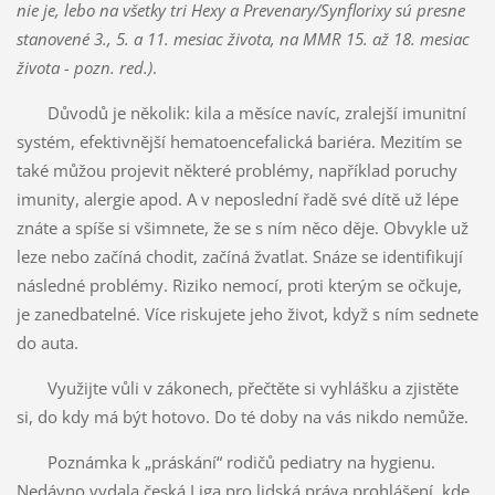
nie je, lebo na všetky tri Hexy a Prevenary/Synflorixy sú presne
stanovené 3., 5. a 11. mesiac života, na MMR 15. až 18. mesiac
života - pozn. red.)
.
Důvodů je několik: kila a měsíce navíc, zralejší imunitní
systém, efektivnější hematoencefalická bariéra. Mezitím se
také můžou projevit některé problémy, například poruchy
imunity, alergie apod. A v neposlední řadě své dítě už lépe
znáte a spíše si všimnete, že se s ním něco děje. Obvykle už
leze nebo začíná chodit, začíná žvatlat. Snáze se identifikují
následné problémy. Riziko nemocí, proti kterým se očkuje,
je zanedbatelné. Více riskujete jeho život, když s ním sednete
do auta.
Využijte vůli v zákonech, přečtěte si vyhlášku a zjistěte
si, do kdy má být hotovo. Do té doby na vás nikdo nemůže.
Poznámka k „práskání“ rodičů pediatry na hygienu.
Nedávno vydala česká Liga pro lidská práva prohlášení, kde