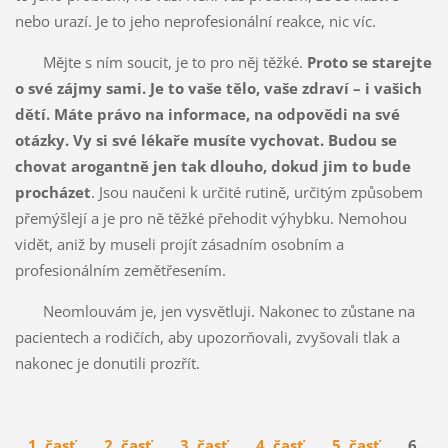
nebo urazí. Je to jeho neprofesionální reakce, nic víc.
Mějte s ním soucit, je to pro něj těžké.
Proto se starejte
o své zájmy sami. Je to vaše tělo, vaše zdraví – i vašich
dětí. Máte právo na informace, na odpovědi na své
otázky. Vy si své lékaře musíte vychovat. Budou se
chovat arogantně jen tak dlouho, dokud jim to bude
procházet
. Jsou naučeni k určité rutině, určitým způsobem
přemýšlejí a je pro ně těžké přehodit výhybku. Nemohou
vidět, aniž by museli projít zásadním osobním a
profesionálním zemětřesením.
Neomlouvám je, jen vysvětluji. Nakonec to zůstane na
pacientech a rodičích, aby upozorňovali, zvyšovali tlak a
nakonec je donutili prozřít.
1. časť
2. časť
3. časť
4. časť
5. časť
6.