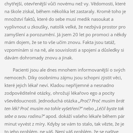
chytřejší, otevřenější vůči novému než vy. Vědomosti, které
na škole získal, během několika let zastaraly. Kromě toho je
množství faktů, které do sebe musí medik nasoukat a
vyplivnout u zkoušky, natolik velké, že nezbývá prostor pro
zamyšlení a porozumění. Já jsem 20 let po promoci a někdy
mám dojem, že se to vše učím znovu. Fakta jsou tatáž,
vzpomínám si na ně, ale souvislosti a spojení a důsledky si
dávám dohromady znovu a jinak.
Pacienti jsou ale dnes mnohem informovanější o svých
nemocech. Díky osobnímu zájmu jsou schopni zjistit věci,
které jejich lékař neví. Kladou nepříjemné a nesnadno
zodpověditelné otázky, ohrožují lékařovo ego a pocity
vševědoucnosti. Jednoduchá otázka
„Proč? Proč musím brát
ten lék? Proč musím na tohle vyšetření?“
nebo
„Léčil byste tak
sebe a svou rodinu?“
apod. dokáží vašeho lékaře během pár
minut vyvést z míry. Kdyby se vám to stalo, tak vězte, že je
to jeho problém, ne váš. Není váš problém, že se naštve