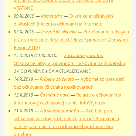
VRÁTANE
09.XI.2019 —
Komentáre
—
O kritike a vášnivých
diskusiách (nielen) o očkovaní na internete
03.XI.2019 —
Právnické okienko
—
Porušovanie ľudských
práv v medicíne: déjà vu či železné pravidlo? (Zem&vek
Revue 2018)
15.X.2019 (11.XI.2010) —
Zdravotná poradňa
—
Očkovacie látky v „povinnom“ očkovaní na Slovensku
—
2× DOPLNENÉ a 5× AKTUALIZOVANÉ
14.X.2019 —
Príbehy zo života
—
Výborné zdravie detí
bez očkovania (či vďaka neočkovaniu?
13.X.2019 —
Čo máme nové
—
Relácie o očkovaní na
internetovej rozhlasovej stanici InfoVojna.sk
11.X.2019 —
Zdravotná poradňa
—
Aké boli prvé
schválené vakcíny proti detskej obrne? Bezpečné a
účinné, ako nás to učí očkovacie bájoslovie? Ani
omylom!