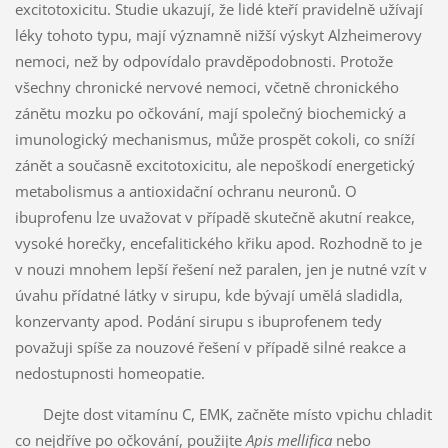
excitotoxicitu. Studie ukazují, že lidé kteří pravidelně užívají
léky tohoto typu, mají významně nižší výskyt Alzheimerovy
nemoci, než by odpovídalo pravděpodobnosti. Protože
všechny chronické nervové nemoci, včetně chronického
zánětu mozku po očkování, mají společný biochemický a
imunologický mechanismus, může prospět cokoli, co sníží
zánět a současně excitotoxicitu, ale nepoškodí energetický
metabolismus a antioxidační ochranu neuronů. O
ibuprofenu lze uvažovat v případě skutečně akutní reakce,
vysoké horečky, encefalitického křiku apod. Rozhodně to je
v nouzi mnohem lepší řešení než paralen, jen je nutné vzít v
úvahu přídatné látky v sirupu, kde bývají umělá sladidla,
konzervanty apod. Podání sirupu s ibuprofenem tedy
považuji spíše za nouzové řešení v případě silné reakce a
nedostupnosti homeopatie.
Dejte dost vitamínu C, EMK, začněte místo vpichu chladit
co nejdříve po očkování, použijte
Apis mellifica
nebo