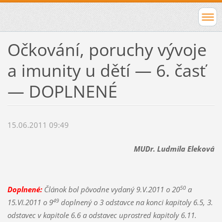
Očkování, poruchy vývoje
a imunity u dětí — 6. časť
— DOPLNENÉ
15.06.2011 09:49
MUDr. Ludmila Eleková
50
Doplnené:
Článok bol pôvodne vydaný 9.V.2011 o 20
a
49
15.VI.2011 o 9
doplnený o 3 odstavce na konci kapitoly 6.5, 3.
odstavec v kapitole 6.6 a odstavec uprostred kapitoly 6.11.