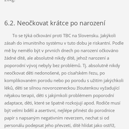
6.2. Neočkovat krátce po narození
To se týká očkování proti TBC na Slovensku. Jakýkoli
zásah do imunitního systému v tuto dobu je riskantní. Podle
mě by nemělo být v prvních dnech po narození očkováno
žádné dítě, ale absolutně nikdy dítě, jehož narození a
poporodní vývoj nebyly bez problémů. Tj. absolutně nikdy
neočkovat děti nedonošené, po císařském řezu, po
komplikovaném porodu nebo po porodu s užitím jakýchkoli
léků, děti se silnou novorozeneckou žloutenkou vyžadující
nějakou terapii, děti s jakýmkoli problémem poporodní
adaptace, děti, které se špatně rozkojují apod. Rodiče musí
být velmi bdělí a asertivní, nejlépe přinést do porodnice
papír s napsaným negativním reverzem, nechat si od
personálu podepsat jeho převzetí, dítě hlídat jako ostříž,