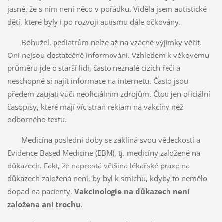
jasné, že s ním není něco v pořádku. Viděla jsem autistické
dětí, které byly i po rozvoji autismu dále očkovány.
Bohužel, pediatrům nelze až na vzácné výjimky věřit.
Oni nejsou dostatečně informováni. Vzhledem k věkovému
průměru jde o starší lidi, často neznalé cizích řečí a
neschopné si najít informace na internetu. Často jsou
předem zaujati vůči neoficiálním zdrojům. Čtou jen oficiální
časopisy, které mají víc stran reklam na vakcíny než
odborného textu.
Medicína poslední doby se zaklíná svou vědeckostí a
Evidence Based Medicine (EBM), tj. medicíny založené na
důkazech. Fakt, že naprostá většina lékařské praxe na
důkazech založená není, by byl k smíchu, kdyby to nemělo
dopad na pacienty.
Vakcinologie na důkazech není
založena ani trochu
.