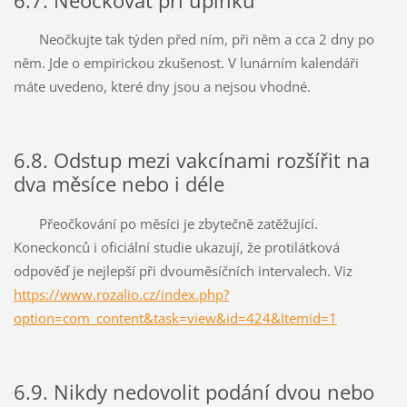
6.7. Neočkovat při úplňku
Neočkujte tak týden před ním, při něm a cca 2 dny po
něm. Jde o empirickou zkušenost. V lunárním kalendáři
máte uvedeno, které dny jsou a nejsou vhodné.
6.8. Odstup mezi vakcínami rozšířit na
dva měsíce nebo i déle
Přeočkování po měsíci je zbytečně zatěžující.
Koneckonců i oficiální studie ukazují, že protilátková
odpověď je nejlepší při dvouměsíčních intervalech. Viz
https://www.rozalio.cz/index.php?
option=com_content&task=view&id=424&Itemid=1
6.9. Nikdy nedovolit podání dvou nebo