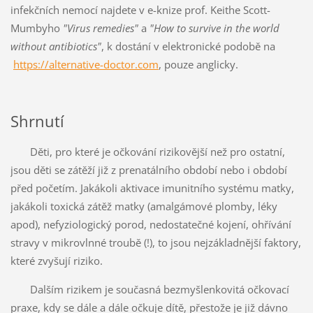
infekčních nemocí najdete v e-knize prof. Keithe Scott-
Mumbyho
"Virus remedies"
a
"How to survive in the world
without antibiotics"
, k dostání v elektronické podobě na
https://alternative-doctor.com
, pouze anglicky.
Shrnutí
Děti, pro které je očkování rizikovější než pro ostatní,
jsou děti se zátěží již z prenatálního období nebo i období
před početím. Jakákoli aktivace imunitního systému matky,
jakákoli toxická zátěž matky (amalgámové plomby, léky
apod), nefyziologický porod, nedostatečné kojení, ohřívání
stravy v mikrovlnné troubě (!), to jsou nejzákladnější faktory,
které zvyšují riziko.
Dalším rizikem je současná bezmyšlenkovitá očkovací
praxe, kdy se dále a dále očkuje dítě, přestože je již dávno