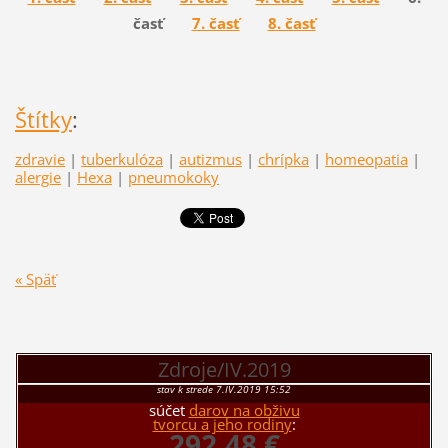
časť
7. časť
8. časť
Štítky
:
zdravie
|
tuberkulóza
|
autizmus
|
chrípka
|
homeopatia
|
alergie
|
Hexa
|
pneumokoky
« Späť
Zdroje/IV.2019
stav k strede 7.IV.2019 15:52
súčet
darov na obživu
tvorcu a jeho rodiny
:
292,48 €