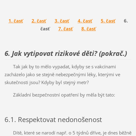
1. časť
2. časť
3. časť
4. časť
5. časť
6.
časť
7. časť
8. časť
6. Jak vytipovat rizikové děti? (pokrač.)
Tak jak by to mělo vypadat, kdyby se s vakcínami
zacházelo jako se stejně nebezpečnými léky, kterými ve
skutečnosti jsou? Kdyby byl stejný metr?
Základní bezpečnostní opatření by měla být tato:
6.1. Respektovat nedonošenost
Dítě, které se narodí např. o 5 týdnů dříve, je dnes běžně