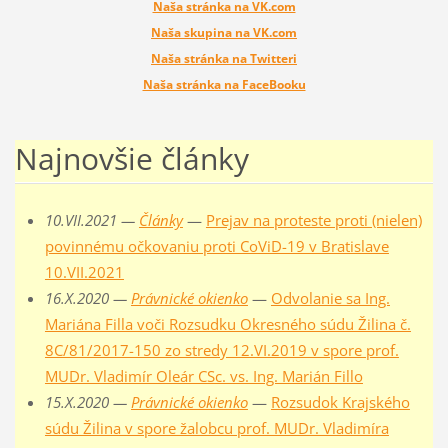
Naša stránka na VK.com
Naša skupina na VK.com
Naša stránka na Twitteri
Naša stránka na FaceBooku
Najnovšie články
10.VII.2021 —
Články
—
Prejav na proteste proti (nielen)
povinnému očkovaniu proti CoViD-19 v Bratislave
10.VII.2021
16.X.2020 —
Právnické okienko
—
Odvolanie sa Ing.
Mariána Filla voči Rozsudku Okresného súdu Žilina č.
8C/81/2017-150 zo stredy 12.VI.2019 v spore prof.
MUDr. Vladimír Oleár CSc. vs. Ing. Marián Fillo
15.X.2020 —
Právnické okienko
—
Rozsudok Krajského
súdu Žilina v spore žalobcu prof. MUDr. Vladimíra