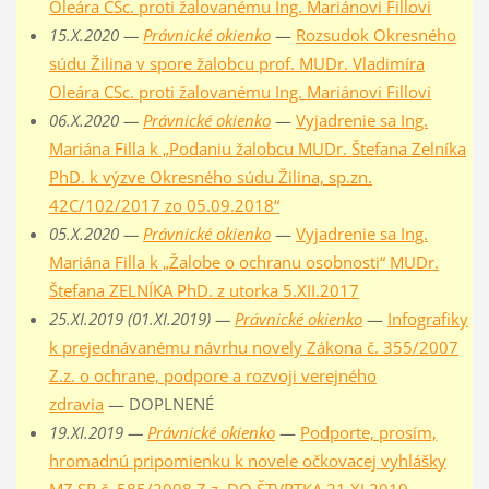
Oleára CSc. proti žalovanému Ing. Mariánovi Fillovi
15.X.2020 —
Právnické okienko
—
Rozsudok Okresného
súdu Žilina v spore žalobcu prof. MUDr. Vladimíra
Oleára CSc. proti žalovanému Ing. Mariánovi Fillovi
06.X.2020 —
Právnické okienko
—
Vyjadrenie sa Ing.
Mariána Filla k „Podaniu žalobcu MUDr. Štefana Zelníka
PhD. k výzve Okresného súdu Žilina, sp.zn.
42C/102/2017 zo 05.09.2018“
05.X.2020 —
Právnické okienko
—
Vyjadrenie sa Ing.
Mariána Filla k „Žalobe o ochranu osobnosti“ MUDr.
Štefana ZELNÍKA PhD. z utorka 5.XII.2017
25.XI.2019 (01.XI.2019) —
Právnické okienko
—
Infografiky
k prejednávanému návrhu novely Zákona č. 355/2007
Z.z. o ochrane, podpore a rozvoji verejného
zdravia
— DOPLNENÉ
19.XI.2019 —
Právnické okienko
—
Podporte, prosím,
hromadnú pripomienku k novele očkovacej vyhlášky
MZ SR č. 585/2008 Z.z. DO ŠTVRTKA 21.XI.2019