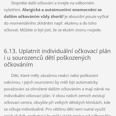
Stopněte další očkování a trvejte na odborném
vyšetření.
Alergická a autoimunitní onemocnění se
dalším očkováním vždy zhorší!
Je absurdní pouze vyčkat
do momentálního zklidnění např. ekzému a do toho
očkovat. Můžete si být jistí, že se ekzém znovu rozjede.
6.13. Uplatnit individuální očkovací plán
i u sourozenců dětí poškozených
očkováním
Děti, které měly závažnou reakci nebo poškození
vakcínou, i jejich sourozenci by měli být automaticky
považováni za ohrožené dalším očkováním a mají nárok na
individuální očkovací plán. V obou našich zemích existují
očkovací centra, obvykle při velkých dětských klinikách, kde
se očkuje individuálně. Pro většinu dětí není nutné využít
jejich služeb, pediatrovi by měla stačit zpráva od odborného