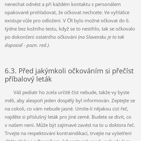
nenechat odnést a při každém kontaktu s personálem
opakovaně prohlašovat, že očkovat nechcete. Ve vyhlášce
existuje vůle pro odložení. V ČR bylo možné očkovat do 6.
týdne bez kožního testu, když se to nestihlo, tak se očkovalo
po dokončení ostatního očkování
(na Slovensku je to tak
doposiaľ - pozn. red.)
.
6.3. Před jakýmkoli očkováním si přečíst
příbalový leták
Váš pediatr ho zcela určitě číst nebude, takže vy byste
měli, aby alespoň jeden dospělý byl informován. Zeptejte se
na cokoli, co vám nebude jasné. Umíte-li nějakou cizí řeč,
najděte si příslušný leták pro jiné země. Budete se divit, co
v našem není. Může být zajímavé zavést na to u doktora řeč.
Trvejte na respektování kontraindikací, trvejte na vyšetření