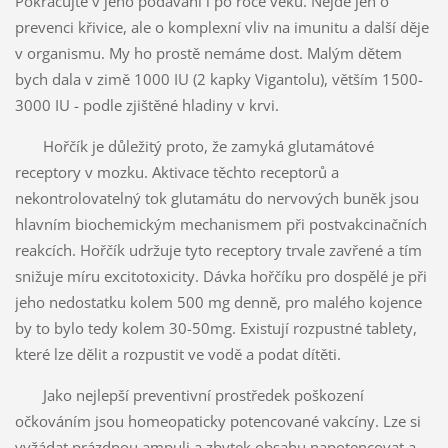
Pokračujte v jeho podávání i po roce věku. Nejde jen o
prevenci křivice, ale o komplexní vliv na imunitu a další děje
v organismu. My ho prostě nemáme dost. Malým dětem
bych dala v zimě 1000 IU (2 kapky Vigantolu), větším 1500-
3000 IU - podle zjištěné hladiny v krvi.
Hořčík je důležitý proto, že zamyká glutamátové
receptory v mozku. Aktivace těchto receptorů a
nekontrolovatelný tok glutamátu do nervových buněk jsou
hlavním biochemickým mechanismem při postvakcinačních
reakcích. Hořčík udržuje tyto receptory trvale zavřené a tím
snižuje míru excitotoxicity. Dávka hořčíku pro dospělé je při
jeho nedostatku kolem 500 mg denně, pro malého kojence
by to bylo tedy kolem 30-50mg. Existují rozpustné tablety,
které lze dělit a rozpustit ve vodě a podat dítěti.
Jako nejlepší preventivní prostředek poškození
očkováním jsou homeopaticky potencované vakcíny. Lze si
vyžádat prázdnou ampuli a zbytek obsahu napotencovat a