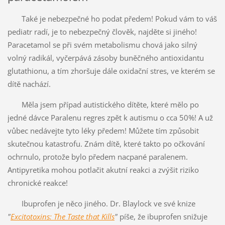
Také je nebezpečné ho podat předem! Pokud vám to váš
pediatr radí, je to nebezpečný člověk, najděte si jiného!
Paracetamol se při svém metabolismu chová jako silný
volný radikál, vyčerpává zásoby buněčného antioxidantu
glutathionu, a tím zhoršuje dále oxidační stres, ve kterém se
dítě nachází.
Měla jsem případ autistického dítěte, které mělo po
jedné dávce Paralenu regres zpět k autismu o cca 50%! A už
vůbec nedávejte tyto léky předem! Můžete tím způsobit
skutečnou katastrofu. Znám dítě, které takto po očkování
ochrnulo, protože bylo předem nacpané paralenem.
Antipyretika mohou potlačit akutní reakci a zvýšit riziko
chronické reakce!
Ibuprofen je něco jiného. Dr. Blaylock ve své knize
"
Excitotoxins: The Taste that Kills
"
píše, že ibuprofen snižuje