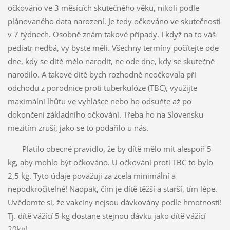
očkováno ve 3 měsících skutečného věku, nikoli podle
plánovaného data narození. Je tedy očkováno ve skutečnosti
v 7 týdnech. Osobně znám takové případy. I když na to váš
pediatr nedbá, vy byste měli. Všechny termíny počítejte ode
dne, kdy se dítě mělo narodit, ne ode dne, kdy se skutečně
narodilo. A takové dítě bych rozhodně neočkovala při
odchodu z porodnice proti tuberkulóze (TBC), využijte
maximální lhůtu ve vyhlášce nebo ho odsuňte až po
dokončení základního očkování. Třeba ho na Slovensku
mezitím zruší, jako se to podařilo u nás.
Platilo obecné pravidlo, že by dítě mělo mít alespoň 5
kg, aby mohlo být očkováno. U očkování proti TBC to bylo
2,5 kg. Tyto údaje považuji za zcela minimální a
nepodkročitelné! Naopak, čím je dítě těžší a starší, tím lépe.
Uvědomte si, že vakcíny nejsou dávkovány podle hmotnosti!
Tj. dítě vážící 5 kg dostane stejnou dávku jako dítě vážící
20kg!