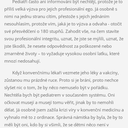
Pediatři často ani informováni být nechtějí, protože je to
příliš velká výzva pro jejich profesionální ego. Já osobně s
nimi na jednu stranu cítím, přestože s jejich jednáním
nesouhlasím, protože vím, jaká je to výzva a odvaha - otočit
své přesvědčení o 180 stupňů. Zahodit vše, na čem stavíte
svou profesionální integritu, uznat, že jste se mýlili, uznat, že
jste škodili, že nesete odpovědnost za poškozené nebo
zmarněné životy – to vyžaduje vysokou osobní laťku, které
mnozí nedosahují.
Když konvenčnímu lékaři vezmete jeho léky a vakcíny,
zůstanou mu prázdné ruce. Proto si je brání, proto nechce
slyšet nic o tom, že by něco nemuselo být v pořádku.
Nechtěla bych být pediatrem v současném systému. Oni
očkovat musejí a musejí tomu věřit, jinak by to nemohli
dělat. Já osobně jsem zažila krizi víry v konvenční medicínu a
vyhnalo mě to z ordinace. Správná námitka by byla, že by to
měli být oni, kdo by si všimli, že se dětmi něco není v