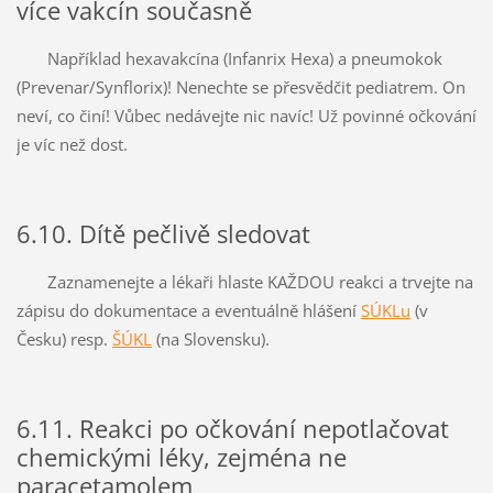
více vakcín současně
Například hexavakcína (Infanrix Hexa) a pneumokok
(Prevenar/Synflorix)! Nenechte se přesvědčit pediatrem. On
neví, co činí! Vůbec nedávejte nic navíc! Už povinné očkování
je víc než dost.
6.10. Dítě pečlivě sledovat
Zaznamenejte a lékaři hlaste KAŽDOU reakci a trvejte na
zápisu do dokumentace a eventuálně hlášení
SÚKLu
(v
Česku) resp.
ŠÚKL
(na Slovensku).
6.11. Reakci po očkování nepotlačovat
chemickými léky, zejména ne
paracetamolem