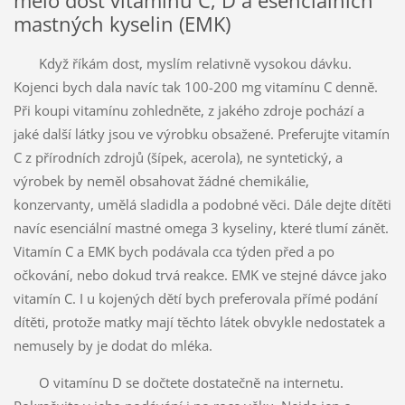
mělo dost vitamínu C, D a esenciálních
mastných kyselin (EMK)
Když říkám dost, myslím relativně vysokou dávku.
Kojenci bych dala navíc tak 100-200 mg vitamínu C denně.
Při koupi vitamínu zohledněte, z jakého zdroje pochází a
jaké další látky jsou ve výrobku obsažené. Preferujte vitamín
C z přírodních zdrojů (šípek, acerola), ne syntetický, a
výrobek by neměl obsahovat žádné chemikálie,
konzervanty, umělá sladidla a podobné věci. Dále dejte dítěti
navíc esenciální mastné omega 3 kyseliny, které tlumí zánět.
Vitamín C a EMK bych podávala cca týden před a po
očkování, nebo dokud trvá reakce. EMK ve stejné dávce jako
vitamín C. I u kojených dětí bych preferovala přímé podání
dítěti, protože matky mají těchto látek obvykle nedostatek a
nemusely by je dodat do mléka.
O vitamínu D se dočtete dostatečně na internetu.