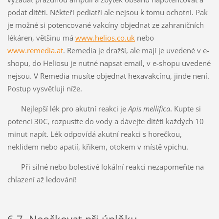
podat dítěti. Někteří pediatři ale nejsou k tomu ochotni. Pak
je možné si potencované vakcíny objednat ze zahraničních
lékáren, většinu má
www.helios.co.uk
nebo
www.remedia.at
. Remedia je dražší, ale mají je uvedené v e-
shopu, do Heliosu je nutné napsat email, v e-shopu uvedené
nejsou. V Remedia musíte objednat hexavakcínu, jinde není.
Postup vysvětluji níže.
Nejlepší lék pro akutní reakci je
Apis mellifica
. Kupte si
potenci 30C, rozpusťte do vody a dávejte dítěti každých 10
minut napít. Lék odpovídá akutní reakci s horečkou,
neklidem nebo apatií, křikem, otokem v místě vpichu.
Při silné nebo bolestivé lokální reakci nezapomeňte na
chlazení až ledování!