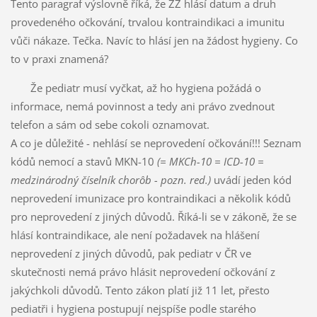
Tento paragraf výslovně říká, že ZZ hlásí datum a druh
provedeného očkování, trvalou kontraindikaci a imunitu
vůči nákaze. Tečka. Navíc to hlásí jen na žádost hygieny. Co
to v praxi znamená?
Že pediatr musí vyčkat, až ho hygiena požádá o
informace, nemá povinnost a tedy ani právo zvednout
telefon a sám od sebe cokoli oznamovat.
A co je důležité - nehlásí se neprovedení očkování!!! Seznam
kódů nemocí a stavů MKN-10
(= MKCh-10 = ICD-10 =
medzinárodný číselník chorôb - pozn. red.)
uvádí jeden kód
neprovedení imunizace pro kontraindikaci a několik kódů
pro neprovedení z jiných důvodů. Říká-li se v zákoně, že se
hlásí kontraindikace, ale není požadavek na hlášení
neprovedení z jiných důvodů, pak pediatr v ČR ve
skutečnosti nemá právo hlásit neprovedení očkování z
jakýchkoli důvodů. Tento zákon platí již 11 let, přesto
pediatři i hygiena postupují nejspíše podle starého