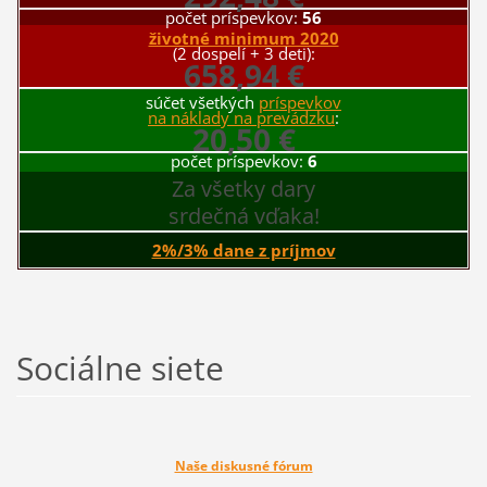
počet príspevkov:
56
životné minimum 2020
(2 dospelí + 3 deti):
658,94 €
súčet všetkých
príspevkov
na náklady na prevádzku
:
20,50 €
počet príspevkov:
6
Za všetky dary
srdečná vďaka!
2%/3% dane z príjmov
Sociálne siete
Naše diskusné fórum