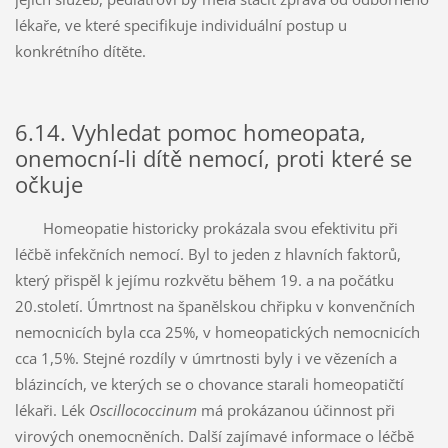
lékaře, ve které specifikuje individuální postup u
konkrétního dítěte.
6.14. Vyhledat pomoc homeopata,
onemocní-li dítě nemocí, proti které se
očkuje
Homeopatie historicky prokázala svou efektivitu při
léčbě infekčních nemocí. Byl to jeden z hlavních faktorů,
který přispěl k jejímu rozkvětu během 19. a na počátku
20.století. Úmrtnost na španělskou chřipku v konvenčních
nemocnicích byla cca 25%, v homeopatických nemocnicích
cca 1,5%. Stejné rozdíly v úmrtnosti byly i ve vězeních a
blázincích, ve kterých se o chovance starali homeopatičtí
lékaři. Lék
Oscillococcinum
má prokázanou účinnost při
virových onemocněních. Další zajímavé informace o léčbě