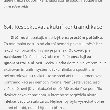
dítěte třeba i odborníkem, laboratorně apod., nebude-li se
vám něco zdát.
6.4. Respektovat akutní kontraindikace
Dítě musí
, opakuji, musí
být v naprostém pořádku
.
Za minimální odstup od akutní nemoci považuji měsíc bez
jakýchkoli příznaků. I rýma je příznak.
Očkovat při
nachlazení
(což je dle výrobce možné)
považuji za
ignorantství a idiocii
. Tečka. Dodat do těla, ve kterém je již
aktivován imunitní systém dávku hliníku a spustit tím
nekontrolovanou reakci... to se snad ani nedá komentovat.
Kontraindikací je i nemoc v rodině. Nemůžete vědět, jestli
vaše dítě není již v inkubační době. Mě osobně se podařilo
dvakrát očkovat pacienta, u kterého se rozjížděla akutní
infekce, vždy to stálo za to. Nejlepší by bylo vynechat úplně
zimní období, cca od října do března.