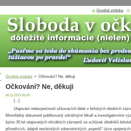
Úvodná stránka
Úvodná stránka
>
Očkování? Ne, děkuji
Očkování? Ne, děkuji
08.11.2013 00:00
[...]
Utajování nebezpečnosti očkovacích látek v britských úředních zázn
Mimořádný dokument publikovaný odvážnými lékaři a investigativními vý
špínu 30 let utajovaných oficiálních záznamů ze schůzek úředníků britsk
přísedících, údajně nezávislých zdravotnických „expertů" úzce spojený