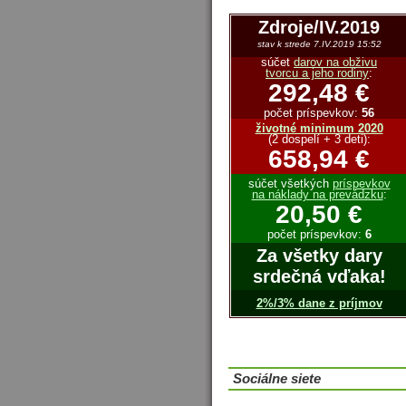
Zdroje/IV.2019
stav k strede 7.IV.2019 15:52
súčet
darov na obživu
tvorcu a jeho rodiny
:
292,48 €
počet príspevkov:
56
životné minimum 2020
(2 dospelí + 3 deti):
658,94 €
súčet všetkých
príspevkov
na náklady na prevádzku
:
20,50 €
počet príspevkov:
6
Za všetky dary
srdečná vďaka!
2%/3% dane z príjmov
Sociálne siete