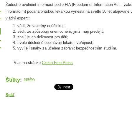
Žádost o uvolnění informací podle FIA (Freedom of Information Act – zá
informacím) podaná britskou lékařkou vynesla na světlo 30 let utajované
vládní experti:
vědí, že vakcíny neúčinkují;
vědí, že způsobují onemocnění, jimž mají předejít;
znají jejich rizikovost pro děti;
trvale důsledně obelhávají lékaře i veřejnost;
vyvíjejí snahy za účelem zabránit bezpečnostním studiím.
Viac na stránke
Czech Free Press
.
Štítky
:
správy
Späť