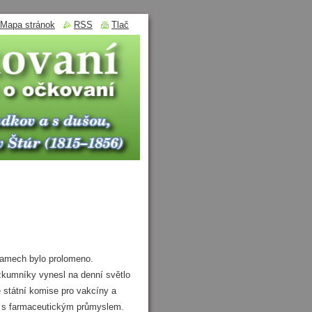
Mapa stránok
RSS
Tlač
amech bylo prolomeno.
zkumníky vynesl na denní světlo
é státní komise pro vakcíny a
ch s farmaceutickým průmyslem.