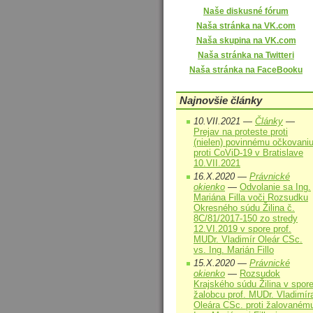
Naše diskusné fórum
Naša stránka na VK.com
Naša skupina na VK.com
Naša stránka na Twitteri
Naša stránka na FaceBooku
Najnovšie články
10.VII.2021 —
Články
—
Prejav na proteste proti
(nielen) povinnému očkovani
proti CoViD-19 v Bratislave
10.VII.2021
16.X.2020 —
Právnické
okienko
—
Odvolanie sa Ing.
Mariána Filla voči Rozsudku
Okresného súdu Žilina č.
8C/81/2017-150 zo stredy
12.VI.2019 v spore prof.
MUDr. Vladimír Oleár CSc.
vs. Ing. Marián Fillo
15.X.2020 —
Právnické
okienko
—
Rozsudok
Krajského súdu Žilina v spor
žalobcu prof. MUDr. Vladimír
Oleára CSc. proti žalovaném