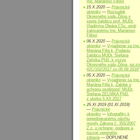
Ing. Mariánovi Fillovi
15.X.2020 —
Právnické
okienko
—
Rozsudok
Okresného súdu Žilina v
spore žalobcu prof. MUDr.
Vladimíra Oleára CSc. proti
žalovanému Ing. Mariánovi
Fillovi
06.X.2020 —
Právnické
okienko
—
Vyjadrenie sa Ing.
Mariána Filla k „Podaniu
žalobcu MUDr. Štefana
Zelníka PhD. k výzve
Okresného súdu Žilina, sp.zn
42C/102/2017 zo 05.09.2018“
05.X.2020 —
Právnické
okienko
—
Vyjadrenie sa Ing.
Mariána Filla k „Žalobe o
ochranu osobnosti“ MUDr.
Štefana ZELNÍKA PhD.
z utorka 5.XII.2017
25.XI.2019 (01.XI.2019)
—
Právnické
okienko
—
Infografiky k
prejednávanému návrhu
novely Zákona č. 355/2007
Z.z. o ochrane, podpore a
rozvoji verejného
zdravia
— DOPLNENÉ