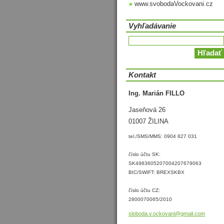
www.svobodaVockovani.cz
Vyhľadávanie
Kontakt
Ing. Marián FILLO
Jaseňová 26
01007 ŽILINA
tel./SMS/MMS: 0904 827 031
číslo účtu SK:
SK4983605207004207679063
BIC/SWIFT: BREXSKBX
číslo účtu CZ:
2800070065/2010
sloboda.
v.ockova
ni@gmail
.com