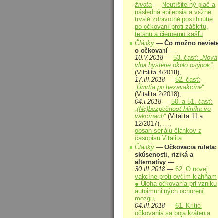
života
—
Neutíšiteľný plač a
následná epilepsia a vážne
trvalé zdravotné postihnutie
po očkovaní proti záškrtu,
tetanu a čiernemu kašľu
Články
—
Čo možno neviet
o očkovaní
—
10.V.2018
—
53. časť:
„Nová
vlna hystérie okolo osýpok“
(Vitalita 4/2018),
17.III.2018
—
52. časť:
„Úmrtia po hexavakcíne“
(Vitalita 2/2018),
04.I.2018
—
50. a 51. časť:
„(Ne)bezpečnosť hliníka vo
vakcínach“
(Vitalita 11 a
12/2017), …,
obsah seriálu článkov z
časopisu Vitalita
Články
—
Očkovacia ruleta:
skúsenosti, riziká a
alternatívy
—
30.III.2018
—
62. O novej
vakcíne proti ovčím kiahňam
● Úloha očkovania pri vzniku
autoimunitných ochorení
mozgu
,
04.III.2018
—
61. Kritici
očkovania sa boja krátenia