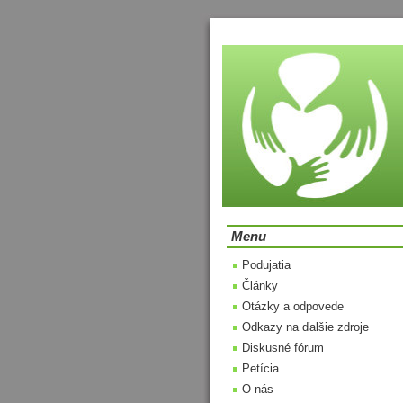
Menu
Podujatia
Články
Otázky a odpovede
Odkazy na ďalšie zdroje
Diskusné fórum
Petícia
O nás