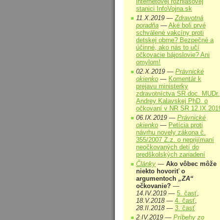
internetovej rozhlasovej
stanici InfoVojna.sk
11.X.2019 —
Zdravotná
poradňa
—
Aké boli prvé
schválené vakcíny proti
detskej obrne? Bezpečné a
účinné, ako nás to učí
očkovacie bájoslovie? Ani
omylom!
02.X.2019 —
Právnické
okienko
—
Komentár k
prejavu ministerky
zdravotníctva SR doc. MUDr.
Andrey Kalavskej PhD. o
očkovaní v NR SR 12.IX.201
06.IX.2019 —
Právnické
okienko
—
Petícia proti
návrhu novely zákona č.
355/2007 Z.z. o neprijímaní
neočkovaných detí do
predškolských zariadení
Články
—
Ako vôbec môže
niekto hovoriť o
argumentoch
„ZA“
očkovanie?
—
14.IV.2019
—
5. časť
,
18.V.2018
—
4. časť
,
28.II.2018
—
3. časť
2.IV.2019 —
Príbehy zo