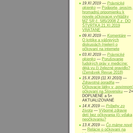
19.XI.2019 —
Právnické
okienko
—
Podporte, prosím,
hromadnú pripomienku k
novele očkovacej vyhlášky
MZ SR č. 585/2008 Z.z. DO
ŠTVRTKA 21.XI.2019
VRÁTANE
09.XI.2019 —
Komentáre
—
O kritike a vášnivých
diskusiách (nielen) o
očkovaní na internete
03.XI.2019 —
Právnické
okienko
—
Porušovanie
ľudských práv v medicíne:
déjà vu či železné pravidlo?
(Zem&vek Revue 2018)
15.X.2019 (11.XI.2010) —
Zdravotná poradňa
—
Očkovacie látky v „povinnom
očkovaní na Slovensku
— 2
DOPLNENÉ a 5×
AKTUALIZOVANÉ
14.X.2019 —
Príbehy zo
života
—
Výborné zdravie
detí bez očkovania (či vďaka
neočkovaniu?
13.X.2019 —
Čo máme nové
—
Relácie o očkovaní na