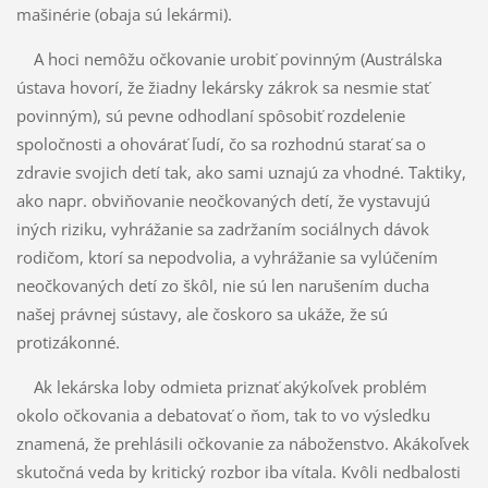
mašinérie (obaja sú lekármi).
A hoci nemôžu očkovanie urobiť povinným (Austrálska
ústava hovorí, že žiadny lekársky zákrok sa nesmie stať
povinným), sú pevne odhodlaní spôsobiť rozdelenie
spoločnosti a ohovárať ľudí, čo sa rozhodnú starať sa o
zdravie svojich detí tak, ako sami uznajú za vhodné. Taktiky,
ako napr. obviňovanie neočkovaných detí, že vystavujú
iných riziku, vyhrážanie sa zadržaním sociálnych dávok
rodičom, ktorí sa nepodvolia, a vyhrážanie sa vylúčením
neočkovaných detí zo škôl, nie sú len narušením ducha
našej právnej sústavy, ale čoskoro sa ukáže, že sú
protizákonné.
Ak lekárska loby odmieta priznať akýkoľvek problém
okolo očkovania a debatovať o ňom, tak to vo výsledku
znamená, že prehlásili očkovanie za náboženstvo. Akákoľvek
skutočná veda by kritický rozbor iba vítala. Kvôli nedbalosti