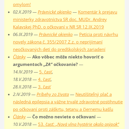
omylom!
02.X.2019 —
Právnické okienko
—
Komentár k prejavu
ministerky zdravotníctva SR doc. MUDr. Andrey
Kalavskej PhD. o očkovaní v NR SR 12.IX.2019
06.IX.2019 —
Právnické okienko
—
Petícia proti návrhu
novely zákona č. 355/2007 Z.z. o neprijímaní
neočkovaných detí do predškolských zariadení
Články
—
Ako vôbec môže niekto hovoriť o
argumentoch
„ZA“
očkovanie?
—
14.IV.2019
—
5. časť
,
18.V.2018
—
4. časť
,
28.II.2018
—
3. časť
2.IV.2019 —
Príbehy zo života
—
Neutíšiteľný plač a
následná epilepsia a vážne trvalé zdravotné postihnutie
po očkovaní proti záškrtu, tetanu a čiernemu kašľu
Články
—
Čo možno neviete o očkovaní
—
10.V.2018
—
53. časť:
„Nová vlna hystérie okolo osýpok“