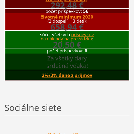
292,48 €
počet príspevkov:
56
životné minimum 2020
(2 dospelí + 3 deti):
658,94 €
súčet všetkých
príspevkov
na náklady na prevádzku
:
20,50 €
počet príspevkov:
6
Za všetky dary
srdečná vďaka!
2%/3% dane z príjmov
Sociálne siete