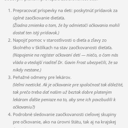
Prepracovať príspevky na deti: poskytnúť prídavok za
úplné zaočkovanie dieťaťa.
(Žiadna zmienka o tom, že by odmietači očkovania mohli
dostať ten istý prídavok.)
Napojiť pomoc v starostlivosti o dieťa a zľavy zo
školného v škôlkach na stav zaočkovanosti dieťaťa.
(Napojenie na register očkovaní detí — niečo, o čom nás
vláda a vtedajší riaditeľ Dr. Gavin Frost ubezpečili, že sa
nikdy nestane.)
Peňažné odmeny pre lekárov.
(Veľmi neetické. Ak je očkovanie pre spoločnosť tak dôležité,
tak prečo treba dať našim už beztak dobre plateným
lekárom ďalšie peniaze na to, aby sme ich povzbudili k
očkovaniu?)
Podrobné sledovanie zaočkovanosti cieľovej skupiny
pre očkovanie, ako na úrovni štátu, tak aj na krajskej