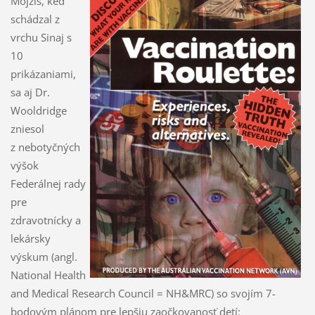
Mojžiš, keď
schádzal z
vrchu Sinaj s
10
prikázaniami,
sa aj Dr.
Wooldridge
zniesol
z nebotyčných
výšok
Federálnej rady
pre
zdravotnícky a
lekársky
výskum (angl.
National Health
and Medical Research Council = NH&MRC) so svojím 7-
bodovým plánom pre lepšiu zaočkovanosť detí: