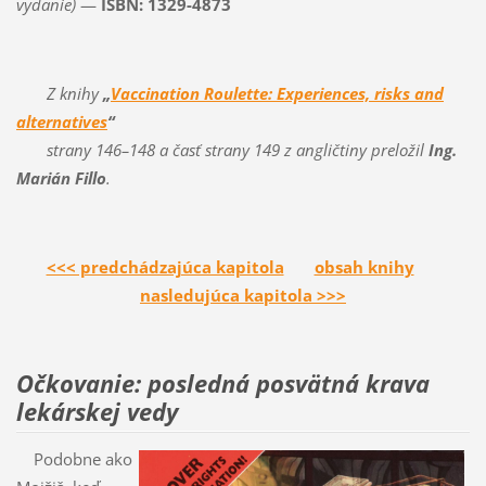
vydanie)
—
ISBN: 1329-4873
Z knihy
„
Vaccination Roulette: Experiences, risks and
alternatives
“
strany 146–148 a časť strany 149 z angličtiny preložil
Ing.
Marián Fillo
.
<<< predchádzajúca kapitola
obsah knihy
nasledujúca kapitola >>>
Očkovanie: posledná posvätná krava
lekárskej vedy
Podobne ako