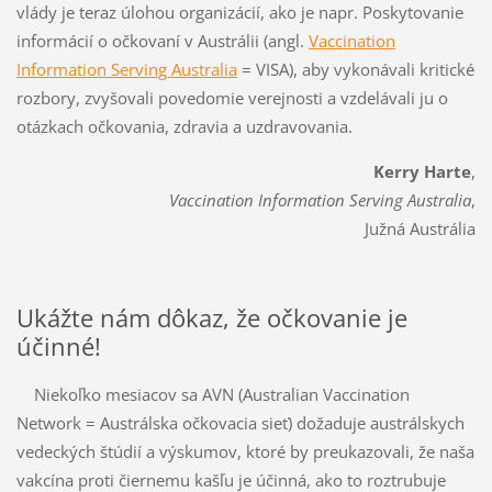
vlády je teraz úlohou organizácií, ako je napr. Poskytovanie
informácií o očkovaní v Austrálii (angl.
Vaccination
Information Serving Australia
= VISA), aby vykonávali kritické
rozbory, zvyšovali povedomie verejnosti a vzdelávali ju o
otázkach očkovania, zdravia a uzdravovania.
Kerry Harte
,
Vaccination Information Serving Australia
,
Južná Austrália
Ukážte nám dôkaz, že očkovanie je
účinné!
Niekoľko mesiacov sa AVN (Australian Vaccination
Network = Austrálska očkovacia sieť) dožaduje austrálskych
vedeckých štúdií a výskumov, ktoré by preukazovali, že naša
vakcína proti čiernemu kašľu je účinná, ako to roztrubuje