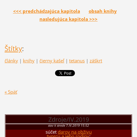
<<< predchádzajúca kapitola
obsah knihy
nasledujúca kapitola >>>
Štítky
:
články
|
knihy
|
čierny kašeľ
|
tetanus
|
záškrt
« Späť
Zdroje/IV.2019
stav k strede 7.IV.2019 15:52
súčet
darov na obživu
tvorcu a jeho rodiny
: