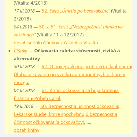
(Vitalita 4/2018),
17.III.2018
—
52. časť:
„Úmrtia po hexavakcíne“
(Vitalita
2/2018),
04.I.2018
—
50. a 51. časť:
„(Ne)bezpečnosť hliníka vo
vakcínach“
(Vitalita 11 a 12/2017), …,
obsah seriálu článkov z časopisu Vitalita
Články
—
Očkovacia ruleta: skúsenosti, riziká a
alternatívy
—
30.III.2018
—
62. O novej vakcíne proti ovčím kiahňam ●
Úloha očkovania pri vzniku autoimunitných ochorení
mozgu
,
04.III.2018
—
61. Kritici očkovania sa boja krátenia
financií ● Príbeh Carol
,
19.II.2018
—
60. Bezpečnosť a účinnosť očkovania:
Lekárske štúdie, ktoré spochybňujú bezpečnosť a
účinnosť očkovania (a očkovačov)
, …,
obsah knihy