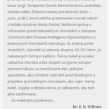
tovar (angl. Terapeutic Goods Administration;
austrálska
obdoba nášho Štátneho ústavu pre kontrolu liečiv —
pozn. prekl.
), ktorá zahŕňa aj testovanie vzoriek vakcín
z každej výrobnej dávky (šarže). Nedávne správy o
očkovaním predchádzateľných cho­robách v časopise
Communicable Disease Intelligence (Spravodajstvo o
prenosných chorobách) naznačujú, že značný počet
dospelých, obzvlášť vo vekovej skupine 20–50 rokov, je
nakazených čiernym kašľom. Čierny kašeľ je vysoko
nákazlivá choroba a títo dospelí sú zjavne schopní
preniesť nákazu na neočkované deti. Jediným
spôsobom, ako ochrániť naše deti pred škodlivými a
prípadne aj smrteľnými chorobami, ako napr. čier­ny
kašeľ, osýpky a detská obrna, je zabezpečiť, aby boli
plne zaočkované.
So srdečným pozdravom
Dr. E. D. O'Brien