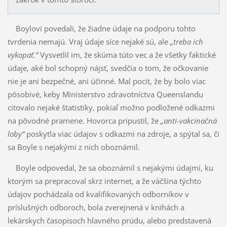
Boylovi povedali, že žiadne údaje na podporu tohto
tvrdenia nemajú. Vraj údaje síce nejaké sú, ale
„treba ich
vykopať.“
Vysvetlil im, že skúma túto vec a že všetky faktické
údaje, aké bol schopný nájsť, svedčia o tom, že očkovanie
nie je ani bezpečné, ani účinné. Mal pocit, že by bolo viac
pôsobivé, keby Ministerstvo zdravotníctva Queenslandu
citovalo nejaké štatistiky, pokiaľ možno podložené odkazmi
na pôvodné pramene. Hovorca pripustil, že
„anti-vakcinačná
loby“
poskytla viac údajov s odkazmi na zdroje, a spýtal sa, či
sa Boyle s nejakými z nich oboznámil.
Boyle odpovedal, že sa oboznámil s nejakými údajmi, ku
ktorým sa prepracoval skrz internet, a že väčšina týchto
údajov pochádzala od kvalifikovaných odborníkov v
príslušných odboroch, bola zverejnená v knihách a
lekárskych časopisoch hlavného prúdu, alebo predstavená