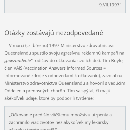
9.VII.1997“
Otázky zostávajú nezodpovedané
V marci (cz: březnu) 1997 Ministerstvo zdravotníctva
Queenslandu spustilo svoju agresívnu reklamnú kampaň na
„povzbudenie“
rodičov do očkovania svojich detí. Tim Boyle,
člen VAIS (Vaccination Answers Informed Sources =
Informované zdroje s odpoveďami k očkovaniu), zavolal na
Ministerstvo zdravotníctva Queenslandu a hovoril s vedúcim
Oddelenia prenosných chorôb. Tim sa spýtal, či majú
akékoľvek údaje, ktoré by podporili tvrdenie:
„Očkovanie predišlo väčšiemu množstvu utrpenia a
zachránilo viac životov než akýkoľvek iný lekársky
zákrok v tomto storočí.“