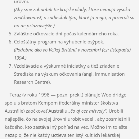
úrovni.
(Aby sme zahanbili tie krajské vlády, ktoré nemajú vysokú
zaočkovanosť, a zatlieskali tým, ktoré ju majú, a pozerali sa
na ne priaznivejšie.)
Zvláštne očkovacie dni počas kalendárneho roka.
Celoštátny program na vyhubenie osýpok.
(Podobne ako vo Veľkej Británii v novembri (cz: listopadu)
1994.)
Vzdelávacie a výskumné iniciatívy a tiež zriadenie
Strediska na výskum očkovania (angl. Immunisation
Research Centre).
Teraz (v roku 1998 — pozn. prekl.) plánuje Wooldridge
spolu s bratom Kempom (federálny minister školstva
Austrálie) zaočkovať Austráliu
„čo aj cez mŕtvoly“
. Urobili
najlepšie, čo na svojej úrovni urobiť vedeli, aby zosmiešnili
každého, kto zastáva iný pohľad na vec. Možno im to ešte
nezaplo, že nie každý uctieva ten istý kult ich lekárskej