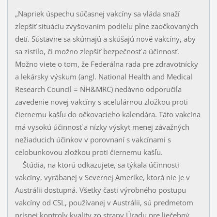
„Napriek úspechu súčasnej vakcíny sa vláda snaží
zlepšiť situáciu zvyšovaním podielu plne zaočkovaných
detí. Sústavne sa skúmajú a skúšajú nové vakcíny, aby
sa zistilo, či možno zlepšiť bezpečnosť a účinnosť.
Možno viete o tom, že Federálna rada pre zdravotnícky
a lekársky výskum (angl. National Health and Medical
Research Council = NH&MRC) nedávno odporučila
zavedenie novej vakcíny s acelulárnou zložkou proti
čiernemu kašľu do očkovacieho kalendára. Táto vakcína
má vysokú účinnosť a nízky výskyt menej závažných
nežiaducich účinkov v porovnaní s vakcínami s
celobunkovou zložkou proti čiernemu kašľu.
Štúdia, na ktorú odkazujete, sa týkala účinnosti
vakcíny, vyrábanej v Severnej Amerike, ktorá nie je v
Austrálii dostupná. Všetky časti výrobného postupu
vakcíny od CSL, po­užívanej v Austrálii, sú predmetom
prísnej kontroly kvality zo strany Úradu pre liečeb­ný