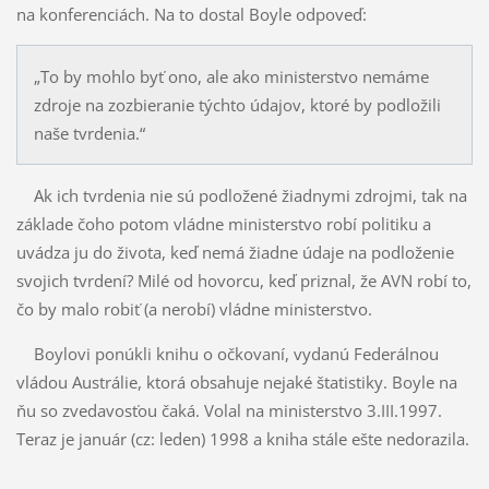
na konferenciách. Na to dostal Boyle odpoveď:
„To by mohlo byť ono, ale ako ministerstvo nemáme
zdroje na zozbieranie týchto údajov, ktoré by podložili
naše tvrdenia.“
Ak ich tvrdenia nie sú podložené žiadnymi zdrojmi, tak na
základe čoho potom vládne ministerstvo robí politiku a
uvádza ju do života, keď nemá žiadne údaje na podloženie
svojich tvrdení? Milé od hovorcu, keď priznal, že AVN robí to,
čo by malo robiť (a nerobí) vládne ministerstvo.
Boylovi ponúkli knihu o očkovaní, vydanú Federálnou
vládou Austrálie, ktorá obsahuje nejaké štatistiky. Boyle na
ňu so zvedavosťou čaká. Volal na ministerstvo 3.III.1997.
Teraz je január (cz: leden) 1998 a kniha stále ešte nedorazila.