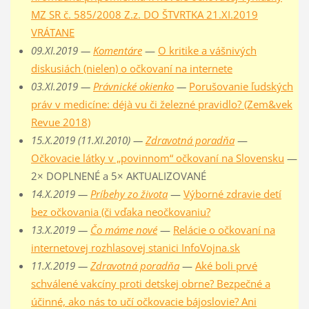
MZ SR č. 585/2008 Z.z. DO ŠTVRTKA 21.XI.2019
VRÁTANE
09.XI.2019 —
Komentáre
—
O kritike a vášnivých
diskusiách (nielen) o očkovaní na internete
03.XI.2019 —
Právnické okienko
—
Porušovanie ľudských
práv v medicíne: déjà vu či železné pravidlo? (Zem&vek
Revue 2018)
15.X.2019 (11.XI.2010) —
Zdravotná poradňa
—
Očkovacie látky v „povinnom“ očkovaní na Slovensku
—
2× DOPLNENÉ a 5× AKTUALIZOVANÉ
14.X.2019 —
Príbehy zo života
—
Výborné zdravie detí
bez očkovania (či vďaka neočkovaniu?
13.X.2019 —
Čo máme nové
—
Relácie o očkovaní na
internetovej rozhlasovej stanici InfoVojna.sk
11.X.2019 —
Zdravotná poradňa
—
Aké boli prvé
schválené vakcíny proti detskej obrne? Bezpečné a
účinné, ako nás to učí očkovacie bájoslovie? Ani