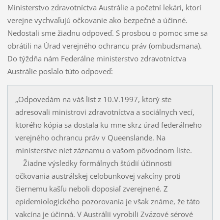
Ministerstvo zdravotníctva Austrálie a početní lekári, ktorí
verejne vychvaľujú očkovanie ako bezpečné a účinné.
Nedostali sme žiadnu odpoveď. S prosbou o pomoc sme sa
obrátili na Úrad verejného ochrancu práv (ombudsmana).
Do týždňa nám Federálne ministerstvo zdravotníctva
Austrálie poslalo túto odpoveď:
„Odpovedám na váš list z 10.V.1997, ktorý ste
adresovali ministrovi zdravotníctva a sociálnych vecí,
ktorého kópia sa dostala ku mne skrz úrad federálneho
verejného ochrancu práv v Queenslande. Na
ministerstve niet záznamu o vašom pôvodnom liste.
Žiadne výsledky formálnych štúdií účinnosti
očkovania austrálskej celobunkovej vakcíny proti
čiernemu kašľu neboli doposiaľ zverejnené. Z
epidemiologického pozorovania je však známe, že táto
vakcína je účinná. V Austrálii vyrobili Zväzové sérové