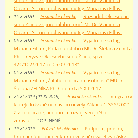
súdu Žilina v spore žalobcu prof. MUDr. Vladimíra
Oleára CSc. proti žalovanému Ing. Mariánovi Fillovi
15.X.2020 —
Právnické okienko
—
Rozsudok Okresného
súdu Žilina v spore žalobcu prof. MUDr. Vladimíra
Oleára CSc. proti žalovanému Ing. Mariánovi Fillovi
06.X.2020 —
Právnické okienko
—
Vyjadrenie sa Ing.
Mariána Filla k „Podaniu žalobcu MUDr. Štefana Zelníka
PhD. k výzve Okresného súdu Žilina, sp.zn.
42C/102/2017 zo 05.09.2018“
05.X.2020 —
Právnické okienko
—
Vyjadrenie sa Ing.
Mariána Filla k „Žalobe o ochranu osobnosti“ MUDr.
Štefana ZELNÍKA PhD. z utorka 5.XII.2017
25.XI.2019 (01.XI.2019) —
Právnické okienko
—
Infografiky
k prejednávanému návrhu novely Zákona č. 355/2007
Z.z. o ochrane, podpore a rozvoji verejného
zdravia
— DOPLNENÉ
19.XI.2019 —
Právnické okienko
—
Podporte, prosím,
hromadnú pripomienku k novele očkovacej vyhlášky