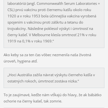
laboratóriá (angl. Commonwealth Serum Laboratories =
CSL) prvú vakcínu proti čiernemu kašľu okolo roku
1920 a v roku 1953 bola účinnejšia vakcína vyrobená
spojením s vakcínou proti záškrtu a tetanu do
trojvakcíny. Následne poklesol výskyt i úmrtnosť na
čierny kašeľ. V Melbourne klesla smrtnosť 21% v roku
1919 na 0,1% v roku 1969.“
Ako keby sa za ten čas vôbec nezmenila naša životná
úroveň, hygiena atď.
„Hoci Austrália zažila návrat výskytu čierneho kašľa v
ostatných rokoch, úmrtnosť zostáva nízka.“
To je zaujímavé, keďže nám vtĺkajú do hlavy, že ak bábätko
ochorie na čierny kašeľ, tak zomrie.