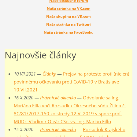
Naše diskusné fórum
Naša stránka na VK.com
Naša skupina na VK.com
Naša stránka na Twitteri
Naša stránka na FaceBooku
Najnovšie články
10.VII.2021 —
Články
—
Prejav na proteste proti (nielen)
povinnému očkovaniu proti CoViD-19 v Bratislave
10.VII.2021
16.X.2020 —
Právnické okienko
—
Odvolanie sa Ing.
Mariána Filla voči Rozsudku Okresného súdu Žilina č.
8C/81/2017-150 zo stredy 12.VI.2019 v spore prof.
MUDr. Vladimír Oleár CSc. vs. Ing. Marián Fillo
15.X.2020 —
Právnické okienko
—
Rozsudok Krajského