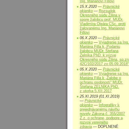
Ing. Mariánovi Fillovi
15.X.2020 —
Právnické
okienko
—
Rozsudok
Okresného súdu Žilina v
spore žalobcu prof. MUDr.
Vladimíra Oleára CSc. proti
žalovanému Ing. Mariánovi
Fillovi
06.X.2020 —
Právnické
okienko
—
Vyjadrenie sa Ing.
Mariána Filla k „Podaniu
žalobcu MUDr. Štefana
Zelníka PhD. k výzve
Okresného súdu Žilina, sp.zn
42C/102/2017 zo 05.09.2018“
05.X.2020 —
Právnické
okienko
—
Vyjadrenie sa Ing.
Mariána Filla k „Žalobe o
ochranu osobnosti“ MUDr.
Štefana ZELNÍKA PhD.
z utorka 5.XII.2017
25.XI.2019 (01.XI.2019)
—
Právnické
okienko
—
Infografiky k
prejednávanému návrhu
novely Zákona č. 355/2007
Z.z. o ochrane, podpore a
rozvoji verejného
zdravia
— DOPLNENÉ