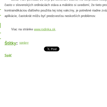
často v slovenských ordináciách stáva a málokto si uvedomí, že tieto p
kontraindikáciou ďalšieho použitia tej istej vakcíny, je potrebné riadne zváž
aplikácie, častokrát môžu byť predzvesťou neskorších problémov.
Viac na stránke
www.rodinka.sk
.
Štítky
:
správy
Späť