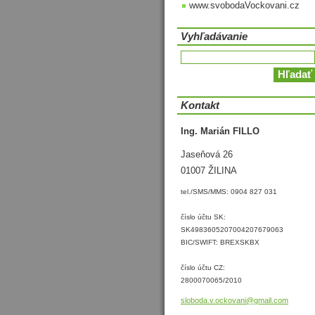
www.svobodaVockovani.cz
Vyhľadávanie
Kontakt
Ing. Marián FILLO
Jaseňová 26
01007 ŽILINA
tel./SMS/MMS: 0904 827 031
číslo účtu SK:
SK4983605207004207679063
BIC/SWIFT: BREXSKBX
číslo účtu CZ:
2800070065/2010
sloboda.
v.ockova
ni@gmail
.com