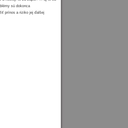
roblémy sú dokonca
iť prínos a riziko jej ďalšej