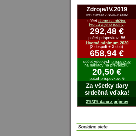
Zdroje/IV.2019
stav k strede 7.IV.2019 15:52
súčet
darov na obživu
tvorcu a jeho rodiny
:
292,48 €
počet príspevkov:
56
životné minimum 2020
(2 dospelí + 3 deti):
658,94 €
súčet všetkých
príspevkov
na náklady na prevádzku
:
20,50 €
počet príspevkov:
6
Za všetky dary
srdečná vďaka!
2%/3% dane z príjmov
Sociálne siete