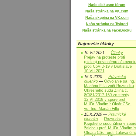
Naše diskusné fórum
Naša stránka na VK.com
Naša skupina na VK.com
Naša stránka na Twitteri
Naša stránka na FaceBooku
Najnovšie články
10.VII.2021 —
Články
—
Prejav na proteste proti
(nielen) povinnému očkovani
proti CoViD-19 v Bratislave
10.VII.2021
16.X.2020 —
Právnické
okienko
—
Odvolanie sa Ing.
Mariána Filla voči Rozsudku
Okresného súdu Žilina č.
8C/81/2017-150 zo stredy
12.VI.2019 v spore prof.
MUDr. Vladimír Oleár CSc.
vs. Ing. Marián Fillo
15.X.2020 —
Právnické
okienko
—
Rozsudok
Krajského súdu Žilina v spor
žalobcu prof. MUDr. Vladimír
Oleára CSc. proti žalovaném