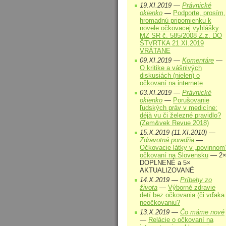
19.XI.2019 —
Právnické
okienko
—
Podporte, prosím,
hromadnú pripomienku k
novele očkovacej vyhlášky
MZ SR č. 585/2008 Z.z. DO
ŠTVRTKA 21.XI.2019
VRÁTANE
09.XI.2019 —
Komentáre
—
O kritike a vášnivých
diskusiách (nielen) o
očkovaní na internete
03.XI.2019 —
Právnické
okienko
—
Porušovanie
ľudských práv v medicíne:
déjà vu či železné pravidlo?
(Zem&vek Revue 2018)
15.X.2019 (11.XI.2010) —
Zdravotná poradňa
—
Očkovacie látky v „povinnom
očkovaní na Slovensku
— 2
DOPLNENÉ a 5×
AKTUALIZOVANÉ
14.X.2019 —
Príbehy zo
života
—
Výborné zdravie
detí bez očkovania (či vďaka
neočkovaniu?
13.X.2019 —
Čo máme nové
—
Relácie o očkovaní na