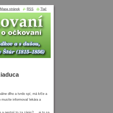
Mapa stránok
RSS
Tlač
žiaduca
ne dlho a tvrdo spí, má kŕče a
h musíte informovať lekára a
nestojí to za zápis? ... aj to sa