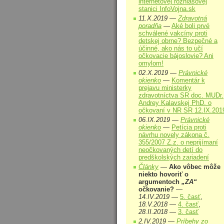
internetovej rozhlasovej
stanici InfoVojna.sk
11.X.2019 —
Zdravotná
poradňa
—
Aké boli prvé
schválené vakcíny proti
detskej obrne? Bezpečné a
účinné, ako nás to učí
očkovacie bájoslovie? Ani
omylom!
02.X.2019 —
Právnické
okienko
—
Komentár k
prejavu ministerky
zdravotníctva SR doc. MUDr.
Andrey Kalavskej PhD. o
očkovaní v NR SR 12.IX.201
06.IX.2019 —
Právnické
okienko
—
Petícia proti
návrhu novely zákona č.
355/2007 Z.z. o neprijímaní
neočkovaných detí do
predškolských zariadení
Články
—
Ako vôbec môže
niekto hovoriť o
argumentoch
„ZA“
očkovanie?
—
14.IV.2019
—
5. časť
,
18.V.2018
—
4. časť
,
28.II.2018
—
3. časť
2.IV.2019 —
Príbehy zo