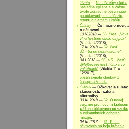
života
—
Neutíšiteľný plač a
následná epilepsia a vážne
trvalé zdravotné postihnutie
po očkovaní proti záškrtu,
tetanu a čiernemu kašľu
Články
—
Čo možno neviet
o očkovaní
—
10.V.2018
—
53. časť:
„Nová
vlna hystérie okolo osýpok“
(Vitalita 4/2018),
17.III.2018
—
52. časť:
„Úmrtia po hexavakcíne“
(Vitalita 2/2018),
04.I.2018
—
50. a 51. časť:
„(Ne)bezpečnosť hliníka vo
vakcínach“
(Vitalita 11 a
12/2017), …,
obsah seriálu článkov z
časopisu Vitalita
Články
—
Očkovacia ruleta:
skúsenosti, riziká a
alternatívy
—
30.III.2018
—
62. O novej
vakcíne proti ovčím kiahňam
● Úloha očkovania pri vzniku
autoimunitných ochorení
mozgu
,
04.III.2018
—
61. Kritici
očkovania sa boja krátenia