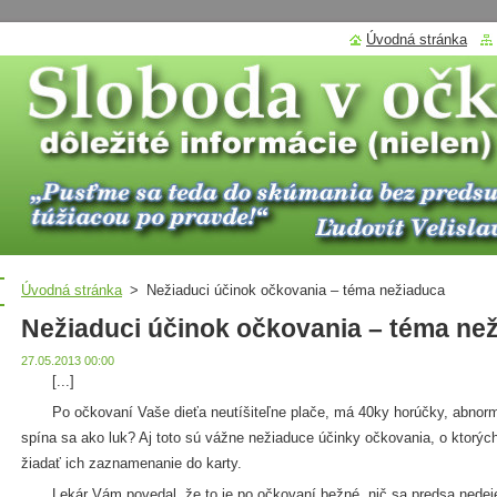
Úvodná stránka
Úvodná stránka
>
Nežiaduci účinok očkovania – téma nežiaduca
Nežiaduci účinok očkovania – téma ne
27.05.2013 00:00
[...]
Po očkovaní Vaše dieťa neutíšiteľne plače, má 40ky horúčky, abnormál
spína sa ako luk? Aj toto sú vážne nežiaduce účinky očkovania, o ktorýc
žiadať ich zaznamenanie do karty.
Lekár Vám povedal, že to je po očkovaní bežné, nič sa predsa nedeje a 