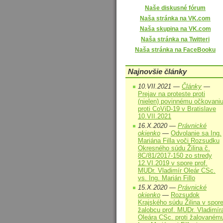
Naše diskusné fórum
Naša stránka na VK.com
Naša skupina na VK.com
Naša stránka na Twitteri
Naša stránka na FaceBooku
Najnovšie články
10.VII.2021 —
Články
—
Prejav na proteste proti
(nielen) povinnému očkovani
proti CoViD-19 v Bratislave
10.VII.2021
16.X.2020 —
Právnické
okienko
—
Odvolanie sa Ing.
Mariána Filla voči Rozsudku
Okresného súdu Žilina č.
8C/81/2017-150 zo stredy
12.VI.2019 v spore prof.
MUDr. Vladimír Oleár CSc.
vs. Ing. Marián Fillo
15.X.2020 —
Právnické
okienko
—
Rozsudok
Krajského súdu Žilina v spor
žalobcu prof. MUDr. Vladimír
Oleára CSc. proti žalovaném