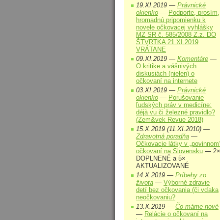
19.XI.2019 —
Právnické
okienko
—
Podporte, prosím,
hromadnú pripomienku k
novele očkovacej vyhlášky
MZ SR č. 585/2008 Z.z. DO
ŠTVRTKA 21.XI.2019
VRÁTANE
09.XI.2019 —
Komentáre
—
O kritike a vášnivých
diskusiách (nielen) o
očkovaní na internete
03.XI.2019 —
Právnické
okienko
—
Porušovanie
ľudských práv v medicíne:
déjà vu či železné pravidlo?
(Zem&vek Revue 2018)
15.X.2019 (11.XI.2010) —
Zdravotná poradňa
—
Očkovacie látky v „povinnom
očkovaní na Slovensku
— 2
DOPLNENÉ a 5×
AKTUALIZOVANÉ
14.X.2019 —
Príbehy zo
života
—
Výborné zdravie
detí bez očkovania (či vďaka
neočkovaniu?
13.X.2019 —
Čo máme nové
—
Relácie o očkovaní na