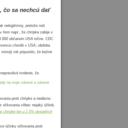
, čo sa nechcú dať
 nelegitímny, pretože núti
v ňom napr., že chrípka zabije v
200.000 občanom USA ročne. CDC
prevenciu chorôb v USA; obdoba
minulý rok pripustilo, že bežné
nepravdivé tvrdenie, že
dy na moje zdravie a zdravie
vania proti chrípke a nedávno
z očkovania vôbec nejaký úžitok,
je chrípke len u 1,5% dospelých
e účinky očkovania proti