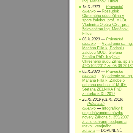
Ing. Mariánovi Fillovi
15.X.2020 —
Právnické
okienko
—
Rozsudok
Okresného súdu Žilina v
spore žalobcu prof. MUDr.
Vladimíra Oleára CSc. proti
žalovanému Ing. Mariánovi
Fillovi
06.X.2020 —
Právnické
okienko
—
Vyjadrenie sa Ing.
Mariána Filla k „Podaniu
žalobcu MUDr. Štefana
Zelníka PhD. k výzve
Okresného súdu Žilina, sp.zn
42C/102/2017 zo 05.09.2018“
05.X.2020 —
Právnické
okienko
—
Vyjadrenie sa Ing.
Mariána Filla k „Žalobe o
ochranu osobnosti“ MUDr.
Štefana ZELNÍKA PhD.
z utorka 5.XII.2017
25.XI.2019 (01.XI.2019)
—
Právnické
okienko
—
Infografiky k
prejednávanému návrhu
novely Zákona č. 355/2007
Z.z. o ochrane, podpore a
rozvoji verejného
zdravia
— DOPLNENÉ