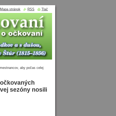
Mapa stránok
RSS
Tlač
mestnancov, aby počas celej
eočkovaných
vej sezóny nosili