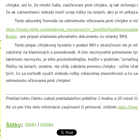
chrípke, ani to, že mnohí ľudia, zaočkovaní proti chrípke, aj tak ochorejú
že ak zamestnanci nebudú nosiť svoje rúšky na ústach, ako je im prikáza
Tento absurdný formulár na odmietnutie očkovania proti chrípke si môž
https://insite.mhhs.org/employee_resources/my_benefits/healthservicepla
(
kópia
- pre prípad stiahnutia pôvodného dokumentu zo stránky MH).
Tento prejav chrípkovej hystérie v podaní MH v skutočnosti nie je nič 
založený na klamstvách a pseudovede. A toto nezmyselné potrestanie týc
takémuto nezmyslu, je ešte pozoruhodnejšie, keďže v podstate "označku
u
Rúšky na ústach, ostatne, nie vždy zabránia prenosu chrípky - určite vša
tých, čo sa rozhodli využiť slobodu voľby zdravotnej starostlivosti a čo
odmietnutiu očkovania proti chrípke!
Preklad tohto článku zabral prekladateľovi približne 1 hodinu a 10 minút č
Ak sú pre Vás tieto informácie zaujímavé či prínosné, môžete
našu činnos
Štítky
:
články
|
chrípka
e
a
u