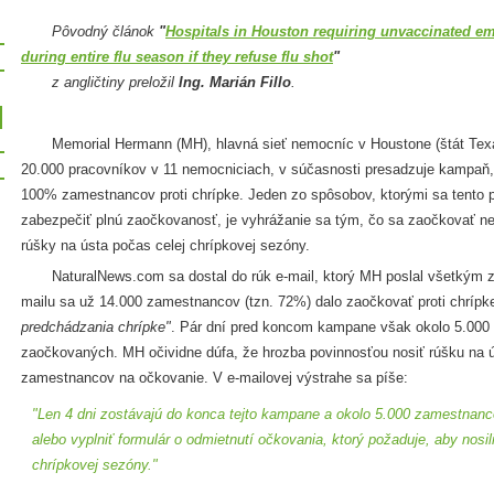
Pôvodný článok
"
Hospitals in Houston requiring unvaccinated e
during entire flu season if they refuse flu shot
"
z angličtiny preložil
Ing. Marián Fillo
.
Memorial Hermann (MH), hlavná sieť nemocníc v Houstone (štát Texa
20.000 pracovníkov v 11 nemocniciach, v súčasnosti presadzuje kampaň,
100% zamestnancov proti chrípke. Jeden zo spôsobov, ktorými sa tento p
zabezpečiť plnú zaočkovanosť, je vyhrážanie sa tým, čo sa zaočkovať ned
rúšky na ústa počas celej chrípkovej sezóny.
NaturalNews.com sa dostal do rúk e-mail, ktorý MH poslal všetkým z
mailu sa už 14.000 zamestnancov (tzn. 72%) dalo zaočkovať proti chrípk
predchádzania chrípke"
. Pár dní pred koncom kampane však okolo 5.000 
zaočkovaných. MH očividne dúfa, že hrozba povinnosťou nosiť rúšku na 
zamestnancov na očkovanie. V e-mailovej výstrahe sa píše:
"Len 4 dni zostávajú do konca tejto kampane a okolo 5.000 zamestnan
alebo vyplniť formulár o odmietnutí očkovania, ktorý požaduje, aby nosil
chrípkovej sezóny."