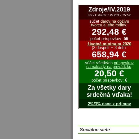
Zdroje/IV.2019
stav k strede 7.IV.2019 15:52
súčet
darov na obživu
tvorcu a jeho rodiny
:
292,48 €
počet príspevkov:
56
životné minimum 2020
(2 dospelí + 3 deti):
658,94 €
súčet všetkých
príspevkov
na náklady na prevádzku
:
20,50 €
počet príspevkov:
6
Za všetky dary
srdečná vďaka!
2%/3% dane z príjmov
Sociálne siete