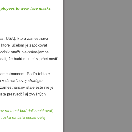
mployees to wear face masks
s, USA), ktorá zamestnáva
 ktorej účelom je zaočkovať
odnik snaží nie-práve-jemne
ali, že budú musieť v práci nosiť
amestnancom. Podľa tohto e-
e v rámci
"novej stratégie
zamestnancov stále ešte nie je
ústa presvedčí aj zvyšných
cov sa musí buď dať zaočkovať,
i rúšku na ústa počas celej