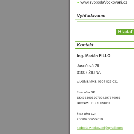
www.svobodaVockovani.cz
Vyhľadávanie
Kontakt
Ing. Marián FILLO
Jaseňová 26
01007 ŽILINA
tel./SMS/MMS: 0904 827 031
číslo účtu SK:
SK4983605207004207679063
BIC/SWIFT: BREXSKBX
číslo účtu CZ:
2800070065/2010
sloboda.
v.ockova
ni@gmail
.com