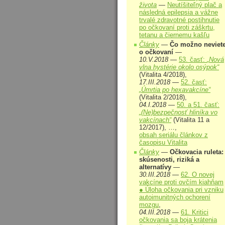
života
—
Neutíšiteľný plač a
následná epilepsia a vážne
trvalé zdravotné postihnutie
po očkovaní proti záškrtu,
tetanu a čiernemu kašľu
Články
—
Čo možno neviet
o očkovaní
—
10.V.2018
—
53. časť:
„Nová
vlna hystérie okolo osýpok“
(Vitalita 4/2018),
17.III.2018
—
52. časť:
„Úmrtia po hexavakcíne“
(Vitalita 2/2018),
04.I.2018
—
50. a 51. časť:
„(Ne)bezpečnosť hliníka vo
vakcínach“
(Vitalita 11 a
12/2017), …,
obsah seriálu článkov z
časopisu Vitalita
Články
—
Očkovacia ruleta:
skúsenosti, riziká a
alternatívy
—
30.III.2018
—
62. O novej
vakcíne proti ovčím kiahňam
● Úloha očkovania pri vzniku
autoimunitných ochorení
mozgu
,
04.III.2018
—
61. Kritici
očkovania sa boja krátenia