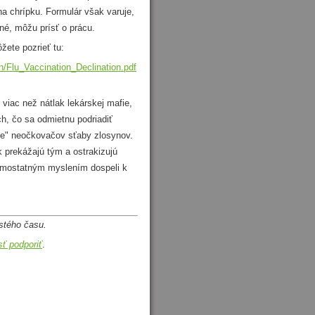
 na chrípku. Formulár však varuje,
né, môžu prísť o prácu.
ete pozrieť tu:
n/Flu_Vaccination_Declination.pdf
viac než nátlak lekárskej mafie,
h, čo sa odmietnu podriadiť
je" neočkovačov sťaby zlosynov.
k prekážajú tým a ostrakizujú
 samostatným myslením dospeli k
istého času.
ť podporiť
.