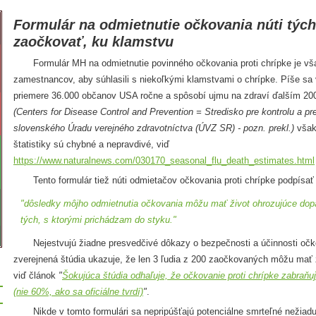
Formulár na odmietnutie očkovania núti tých
zaočkovať, ku klamstvu
Formulár MH na odmietnutie povinného očkovania proti chrípke je však
zamestnancov, aby súhlasili s niekoľkými klamstvami o chrípke. Píše sa 
priemere 36.000 občanov USA ročne a spôsobí ujmu na zdraví ďalším 
(Centers for Disease Control and Prevention = Stredisko pre kontrolu a 
slovenského Úradu verejného zdravotníctva (ÚVZ SR) - pozn. prekl.)
však 
štatistiky sú chybné a nepravdivé, viď
https://www.naturalnews.com/030170_seasonal_flu_death_estimates.html
Tento formulár tiež núti odmietačov očkovania proti chrípke podpísať 
"dôsledky môjho odmietnutia očkovania môžu mať život ohrozujúce dopa
tých, s ktorými prichádzam do styku."
Nejestvujú žiadne presvedčivé dôkazy o bezpečnosti a účinnosti očko
zverejnená štúdia ukazuje, že len 3 ľudia z 200 zaočkovaných môžu mať 
viď článok
"
Šokujúca štúdia odhaľuje, že očkovanie proti chrípke zabraňu
(nie 60%, ako sa oficiálne tvrdí)
"
.
Nikde v tomto formulári sa nepripúšťajú potenciálne smrteľné nežiaduc