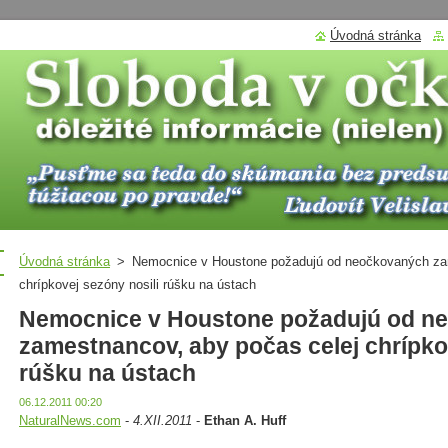
Úvodná stránka
Úvodná stránka
>
Nemocnice v Houstone požadujú od neočkovaných za
chrípkovej sezóny nosili rúšku na ústach
Nemocnice v Houstone požadujú od n
zamestnancov, aby počas celej chrípko
rúšku na ústach
06.12.2011 00:20
NaturalNews.com
-
4.XII.2011
-
Ethan A. Huff