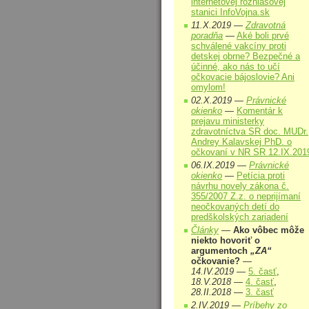
internetovej rozhlasovej
stanici InfoVojna.sk
11.X.2019 —
Zdravotná
poradňa
—
Aké boli prvé
schválené vakcíny proti
detskej obrne? Bezpečné a
účinné, ako nás to učí
očkovacie bájoslovie? Ani
omylom!
02.X.2019 —
Právnické
okienko
—
Komentár k
prejavu ministerky
zdravotníctva SR doc. MUDr.
Andrey Kalavskej PhD. o
očkovaní v NR SR 12.IX.201
06.IX.2019 —
Právnické
okienko
—
Petícia proti
návrhu novely zákona č.
355/2007 Z.z. o neprijímaní
neočkovaných detí do
predškolských zariadení
Články
—
Ako vôbec môže
niekto hovoriť o
argumentoch
„ZA“
očkovanie?
—
14.IV.2019
—
5. časť
,
18.V.2018
—
4. časť
,
28.II.2018
—
3. časť
2.IV.2019 —
Príbehy zo