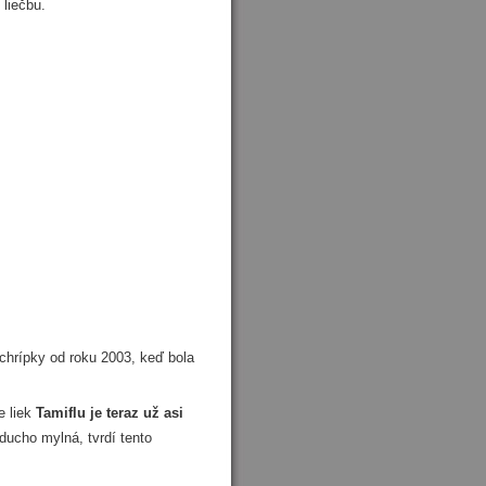
 liečbu.
chrípky od roku 2003, keď bola
e liek
Tamiflu je teraz už asi
ducho mylná, tvrdí tento