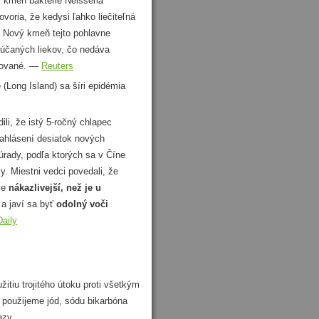
 kmeň baktérie Neisseria
voria, že kedysi ľahko liečiteľná
. Nový kmeň tejto pohlavne
účaných liekov, čo nedáva
stované. —
Reuters
Long Island) sa šíri epidémia
li, že istý 5-ročný chlapec
nahlásení desiatok nových
 úrady, podľa ktorých sa v Číne
y. Miestni vedci povedali, že
je
nákazlivejší, než je u
a javí sa byť
odolný voči
Daily
tiu trojitého útoku proti všetkým
, použijeme jód, sódu bikarbóna
azy.