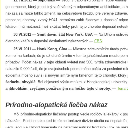
11.VII.2011 — Japonsko
— Vedci v Japonsku objavili "super-odolný"
gonorrhoeae, ktorý je odolný voči všetkým odporúčaným antibiotikám, a ho
nákaza sa môže ľahko zmeniť na celosvetovú hrozbu pre verejné zdravie
prenosnej choroby, zvaný H041, nemožno zabiť žiadnym z doposiaľ odpor
e
lekárom inú možnosť, než skúšať lieky proti tejto chorobe doposiaľ nete
30.VI.2011 — Smithtown, štát New York, USA
— Na Dlhom ostrove (
čierneho kašľa s doposiaľ desiatkami nakazených —
CBS
25.VI.2011 — Honk Kong, Čína
— Miestne zdravotnícke úrady potvdi
zomrel na šarlach, čo je už druhé úmrtie v tomto juhočínskom meste po 
prípadov. Počet nákaz v tejto oblasti vyletel nad 500, tvrdia zdravotnícke
nakazilo 9.000 ľudí, čo je dvojnásobok priemerného počtu za posledné rok
epidémia možno súvisí s novým smrteľným kmeňom tejto choroby, ktorý 
šarlachu obvyklé
. Bol objavený výskumníkmi z Hongkongskej univerzity 
antibiotikám, zvyčajne používaným na liečbu tejto choroby
. —
Terra 
Prírodno-alopatická liečba nákaz
Môj prírodno-alopatický liečebný postup vedie rodičov a lekárov k použi
nákazám. Podobne ako keď tri rôzne tankové divízie útočia na nepriateľa
(jedlú sódu) a chlorid horečnatý na nefarmaceutický frontálny útok na nák