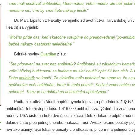
sme mali používať antibiotiká, ktoré máme, veľmi múdro, ale tiež pobiť
nemáme nič, čím by sme tieto nákazy liečili."
Dr. Marc Lipsitch z Fakulty verejného zdravotníctva Harvardskej univer
Health) sa vyjadril:
"Možno príde čas, keď skutočne vstúpime do predpovedanej "po-antibioti
bežné nákazy častokrát neliečiteľné."
Britské noviny
Guardian
píšu:
"Ste pripravení na svet bez antibiotík? Antibiotiká sú základným kame
veľmi blízkej budúcnosti sa budeme musieť naučiť opäť žiť bez nich. A 
Doba
antibiotík
sa končí. Za niekoľko málo pokolení sa stane to, čo sa
neúčinným voči baktériám, ktoré to malo poraziť. Kedysi vedci nahlas 
ochorení. Teraz je na dohľad po-antibiotická apokalypsa."
Podľa niekoľkých štúdií napíšu gynekológovia a pôrodníci každý týžd
antibiotiká. Internisti predpíšu 1.416.000 antibiotík za týždeň. To zname
ročne v USA čisto na tieto dve špecializácie. Detskí lekári predpíšu ročne
dolárov čisto proti jednej chorobe: nákazám uší. Avšak lokáne použitý poly
rovnako účinný, ako lokálne použitý ciprofloxacín, pričom má jedinečnú v