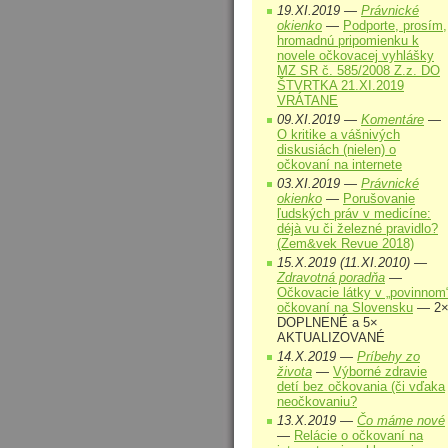
19.XI.2019 —
Právnické
okienko
—
Podporte, prosím,
hromadnú pripomienku k
novele očkovacej vyhlášky
MZ SR č. 585/2008 Z.z. DO
ŠTVRTKA 21.XI.2019
VRÁTANE
09.XI.2019 —
Komentáre
—
O kritike a vášnivých
diskusiách (nielen) o
očkovaní na internete
03.XI.2019 —
Právnické
okienko
—
Porušovanie
ľudských práv v medicíne:
déjà vu či železné pravidlo?
(Zem&vek Revue 2018)
15.X.2019 (11.XI.2010) —
Zdravotná poradňa
—
Očkovacie látky v „povinnom
očkovaní na Slovensku
— 2
DOPLNENÉ a 5×
AKTUALIZOVANÉ
14.X.2019 —
Príbehy zo
života
—
Výborné zdravie
detí bez očkovania (či vďaka
neočkovaniu?
13.X.2019 —
Čo máme nové
—
Relácie o očkovaní na