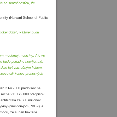
 sa so skutočnosťou, že
zity (Harvard School of Public
ckej doby", v ktorej budú
ňom modernej medicíny. Ale vo
to bude poriadne nepríjemné.
 zdalo byť zázračným liekom,
ospevovali koniec prenosných
eň 2.645.000 predpisov na
ná ročne 211.172.000 predpisov
 antibiotiká za 500 miliónov
vinyl-pirolidon-jód (PVP-I) je
ýhodu, že si naň baktérie