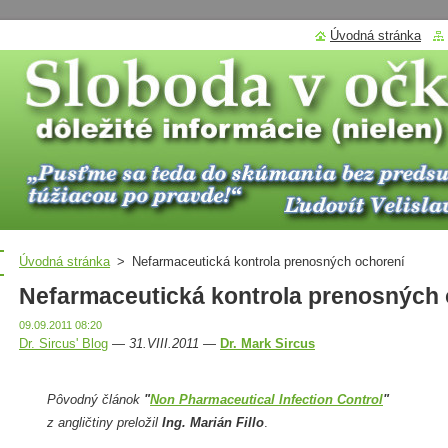
Úvodná stránka
Úvodná stránka
>
Nefarmaceutická kontrola prenosných ochorení
Nefarmaceutická kontrola prenosných 
09.09.2011 08:20
Dr. Sircus' Blog
—
31.VIII.2011
—
Dr. Mark Sircus
Pôvodný článok
"
Non Pharmaceutical Infection Control
"
z angličtiny preložil
Ing. Marián Fillo
.