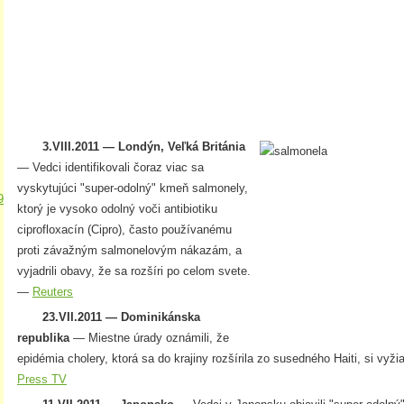
3.VIII.2011 — Londýn, Veľká Británia
— Vedci identifikovali čoraz viac sa
vyskytujúci "super-odolný" kmeň salmonely,
9
ktorý je vysoko odolný voči antibiotiku
ciprofloxacín (Cipro), často používanému
proti závažným salmonelovým nákazám, a
vyjadrili obavy, že sa rozšíri po celom svete.
—
Reuters
23.VII.2011 — Dominikánska
republika
— Miestne úrady oznámili, že
epidémia cholery, ktorá sa do krajiny rozšírila zo susedného Haiti, si vyž
Press TV