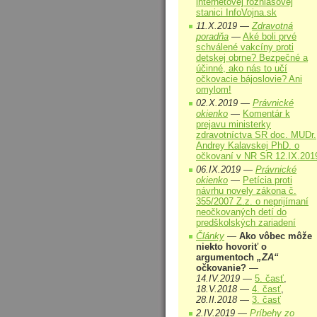
internetovej rozhlasovej
stanici InfoVojna.sk
11.X.2019 —
Zdravotná
poradňa
—
Aké boli prvé
schválené vakcíny proti
detskej obrne? Bezpečné a
účinné, ako nás to učí
očkovacie bájoslovie? Ani
omylom!
02.X.2019 —
Právnické
okienko
—
Komentár k
prejavu ministerky
zdravotníctva SR doc. MUDr.
Andrey Kalavskej PhD. o
očkovaní v NR SR 12.IX.201
06.IX.2019 —
Právnické
okienko
—
Petícia proti
návrhu novely zákona č.
355/2007 Z.z. o neprijímaní
neočkovaných detí do
predškolských zariadení
Články
—
Ako vôbec môže
niekto hovoriť o
argumentoch
„ZA“
očkovanie?
—
14.IV.2019
—
5. časť
,
18.V.2018
—
4. časť
,
28.II.2018
—
3. časť
2.IV.2019 —
Príbehy zo