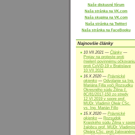
Naše diskusné fórum
Naša stránka na VK.com
Naša skupina na VK.com
Naša stránka na Twitteri
Naša stránka na FaceBooku
Najnovšie články
10.VII.2021 —
Články
—
Prejav na proteste proti
(nielen) povinnému očkovani
proti CoViD-19 v Bratislave
10.VII.2021
16.X.2020 —
Právnické
okienko
—
Odvolanie sa Ing.
Mariána Filla voči Rozsudku
Okresného súdu Žilina č.
8C/81/2017-150 zo stredy
12.VI.2019 v spore prof.
MUDr. Vladimír Oleár CSc.
vs. Ing. Marián Fillo
15.X.2020 —
Právnické
okienko
—
Rozsudok
Krajského súdu Žilina v spor
žalobcu prof. MUDr. Vladimír
Oleára CSc. proti žalovaném