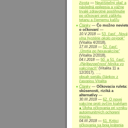
života
—
Neutíšiteľný plač a
následná epilepsia a vážne
trvalé zdravotné postihnutie
po očkovaní proti záškrtu,
tetanu a čiernemu kašľu
Články
—
Čo možno neviet
o očkovaní
—
10.V.2018
—
53. časť:
„Nová
vlna hystérie okolo osýpok“
(Vitalita 4/2018),
17.III.2018
—
52. časť:
„Úmrtia po hexavakcíne“
(Vitalita 2/2018),
04.I.2018
—
50. a 51. časť:
„(Ne)bezpečnosť hliníka vo
vakcínach“
(Vitalita 11 a
12/2017), …,
obsah seriálu článkov z
časopisu Vitalita
Články
—
Očkovacia ruleta:
skúsenosti, riziká a
alternatívy
—
30.III.2018
—
62. O novej
vakcíne proti ovčím kiahňam
● Úloha očkovania pri vzniku
autoimunitných ochorení
mozgu
,
04.III.2018
—
61. Kritici
očkovania sa boja krátenia