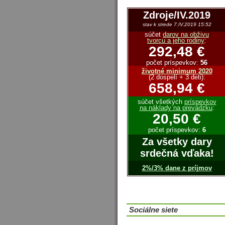
Zdroje/IV.2019
stav k strede 7.IV.2019 15:52
súčet
darov na obživu
tvorcu a jeho rodiny
:
292,48 €
počet príspevkov:
56
životné minimum 2020
(2 dospelí + 3 deti):
658,94 €
súčet všetkých
príspevkov
na náklady na prevádzku
:
20,50 €
počet príspevkov:
6
Za všetky dary
srdečná vďaka!
2%/3% dane z príjmov
Sociálne siete