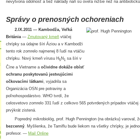
nevytvoria odolnosť a tiež náklady naň sú oveľa nižšie než na antibiotickú
Správy o prenosných ochoreniach
2.IX.2011 — Kambodža, Veľká
Británia
—
Zmutovaný kmeň
vtáčej
chrípky sa údajne šíri Áziou a v Kambodži
tento rok zomrelo najmenej 8 ľudí na vtáčiu
chrípku. Nový kmeň vírusu H
N
sa šíri v
5
1
u
Číne a Vietname a
očividne dokáže obísť
ochranu poskytovanú jestvujúcimi
očkovacími látkami
, vyjadrila sa
Organizácia OSN pre potraviny a
poľnohospodárstvo. WHO tvrdí, že
celosvetovo zomrelo 331 ľudí z celkovo 565 potvrdených prípadov vtáčej 
prvýkrát zistená.
Popredný mikrobiológ, prof. Hugh Pennington (na obrázku) varoval, ž
bezcenný
. Myšlienka, že Tamiflu bude liekom na všetky chrípky, je jedno
e
a
profesor. —
Mail Online
u