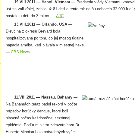
19.VIII.2011
—
Hanoi, Vietnam
— Predseda vlády Vietnamu varoval k
úst sa valí ďalej, zabila už 81 detí a tento rok na ňu ochorelo 32.000 ľudí
nastalo u detí do 3 rokov. —
AJC
13.VIII.2011
—
Orlando, USA
—
Dievčina z okresu Brevard bola
hospitalizovaná po tom, čo jej mozog údajne
napadla améba, keď plávala v miestnej rieke.
—
CBS News
.
11.VIII.2011 — Nassau, Bahamy
—
Na Bahamách teraz padol rekord v počte
prípadov horúčky dengue, ktoré boli
hlásené počas každoročnej sezónnej
epidémie. Podľa ministra zdravotníctva Dr.
Huberta Minnisa bolo potvrdených vyše