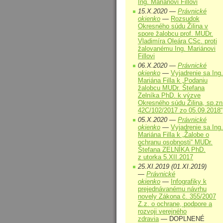
Ing. Mariánovi Fillovi
15.X.2020 —
Právnické
okienko
—
Rozsudok
Okresného súdu Žilina v
spore žalobcu prof. MUDr.
Vladimíra Oleára CSc. proti
žalovanému Ing. Mariánovi
Fillovi
06.X.2020 —
Právnické
okienko
—
Vyjadrenie sa Ing.
Mariána Filla k „Podaniu
žalobcu MUDr. Štefana
Zelníka PhD. k výzve
Okresného súdu Žilina, sp.zn
42C/102/2017 zo 05.09.2018“
05.X.2020 —
Právnické
okienko
—
Vyjadrenie sa Ing.
Mariána Filla k „Žalobe o
ochranu osobnosti“ MUDr.
Štefana ZELNÍKA PhD.
z utorka 5.XII.2017
25.XI.2019 (01.XI.2019)
—
Právnické
okienko
—
Infografiky k
prejednávanému návrhu
novely Zákona č. 355/2007
Z.z. o ochrane, podpore a
rozvoji verejného
zdravia
— DOPLNENÉ