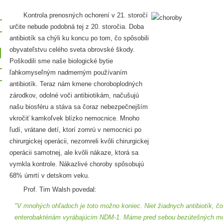
Kontrola prenosných ochorení v 21. storočí
určite nebude podobná tej z 20. storočia. Doba
antibiotík sa chýli ku koncu po tom, čo spôsobili
obyvateľstvu celého sveta obrovské škody.
Poškodili sme naše biologické bytie
ľahkomyseľným nadmerným používaním
antibiotík. Teraz nám kmene choroboplodných
zárodkov, odolné voči antibiotikám, načušujú
našu biosféru a stáva sa čoraz nebezpečnejším
vkročiť kamkoľvek blízko nemocnice. Mnoho
ľudí, vrátane detí, ktorí zomrú v nemocnici po
chirurgickej operácii, nezomreli kvôli chirurgickej
operácii samotnej, ale kvôli nákaze, ktorá sa
vymkla kontrole. Nákazlivé choroby spôsobujú
68% úmrtí v detskom veku.
Prof. Tim Walsh povedal:
"V mnohých ohľadoch je toto možno koniec. Niet žiadnych antibiotík, čo
enterobaktériám vyrábajúcim NDM-1. Máme pred sebou bezútešných mož