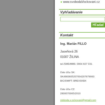
www.svobodaVockovani.cz
Vyhľadávanie
Kontakt
Ing. Marián FILLO
Jaseňová 26
01007 ŽILINA
tel./SMS/MMS: 0904 827 031
číslo účtu SK:
SK4983605207004207679063
BIC/SWIFT: BREXSKBX
číslo účtu CZ:
2800070065/2010
sloboda.
v.ockova
ni@gmail
.com