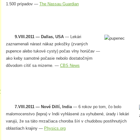
1.500 prípadov —
The Nassau Guardian
9.VIII.2011 — Dallas, USA
— Lekári
zaznamenali nárast nákaz pokožky (zvaných
pupence alebo tukové cysty) počas vlny horúčav —
ako keby samotné počasie nebolo dostatočným
dôvodom cítiť sa mizerne. —
CBS News
“
×
7.VIII.2011 — Nové Dillí, India
— 6 rokov po tom, čo bolo
malomocenstvo (lepra) v Indii vyhlásené za vyhubené, úrady i lekári
varujú, že sa táto mrzačiaca choroba šíri v chudobou postihnutých
oblastiach krajiny —
Physics.org