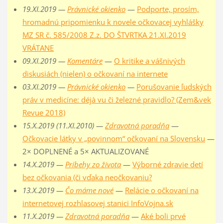
19.XI.2019 —
Právnické okienko
—
Podporte, prosím,
hromadnú pripomienku k novele očkovacej vyhlášky
MZ SR č. 585/2008 Z.z. DO ŠTVRTKA 21.XI.2019
VRÁTANE
09.XI.2019 —
Komentáre
—
O kritike a vášnivých
diskusiách (nielen) o očkovaní na internete
03.XI.2019 —
Právnické okienko
—
Porušovanie ľudských
práv v medicíne: déjà vu či železné pravidlo? (Zem&vek
Revue 2018)
15.X.2019 (11.XI.2010) —
Zdravotná poradňa
—
Očkovacie látky v „povinnom“ očkovaní na Slovensku
—
2× DOPLNENÉ a 5× AKTUALIZOVANÉ
14.X.2019 —
Príbehy zo života
—
Výborné zdravie detí
bez očkovania (či vďaka neočkovaniu?
13.X.2019 —
Čo máme nové
—
Relácie o očkovaní na
internetovej rozhlasovej stanici InfoVojna.sk
11.X.2019 —
Zdravotná poradňa
—
Aké boli prvé