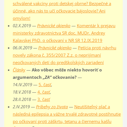
schválené vakcíny proti detskej obrne? Bezpečné a
účinné, ako nás to učí očkovacie bájoslovie? Ani
omylom!
02.X.2019 —
Právnické okienko
—
Komentár k prejavu
ministerky zdravotníctva SR doc. MUDr. Andrey
Kalavskej PhD. o očkovaní v NR SR 12.IX.2019
06.IX.2019 —
Právnické okienko
—
Petícia proti návrhu
novely zákona č. 355/2007 Z.z. o neprijímaní
neočkovaných detí do predškolských zariadení
Články
—
Ako vôbec môže niekto hovoriť o
argumentoch
„ZA“
očkovanie?
—
14.IV.2019
—
5. časť
,
18.V.2018
—
4. časť
,
28.II.2018
—
3. časť
2.IV.2019 —
Príbehy zo života
—
Neutíšiteľný plač a
následná epilepsia a vážne trvalé zdravotné postihnutie
po očkovaní proti záškrtu, tetanu a čiernemu kašľu