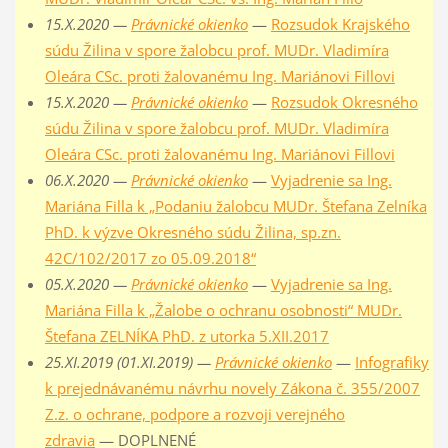
15.X.2020 —
Právnické okienko
—
Rozsudok Krajského
súdu Žilina v spore žalobcu prof. MUDr. Vladimíra
Oleára CSc. proti žalovanému Ing. Mariánovi Fillovi
15.X.2020 —
Právnické okienko
—
Rozsudok Okresného
súdu Žilina v spore žalobcu prof. MUDr. Vladimíra
Oleára CSc. proti žalovanému Ing. Mariánovi Fillovi
06.X.2020 —
Právnické okienko
—
Vyjadrenie sa Ing.
Mariána Filla k „Podaniu žalobcu MUDr. Štefana Zelníka
PhD. k výzve Okresného súdu Žilina, sp.zn.
42C/102/2017 zo 05.09.2018“
05.X.2020 —
Právnické okienko
—
Vyjadrenie sa Ing.
Mariána Filla k „Žalobe o ochranu osobnosti“ MUDr.
Štefana ZELNÍKA PhD. z utorka 5.XII.2017
25.XI.2019 (01.XI.2019) —
Právnické okienko
—
Infografiky
k prejednávanému návrhu novely Zákona č. 355/2007
Z.z. o ochrane, podpore a rozvoji verejného
zdravia
— DOPLNENÉ