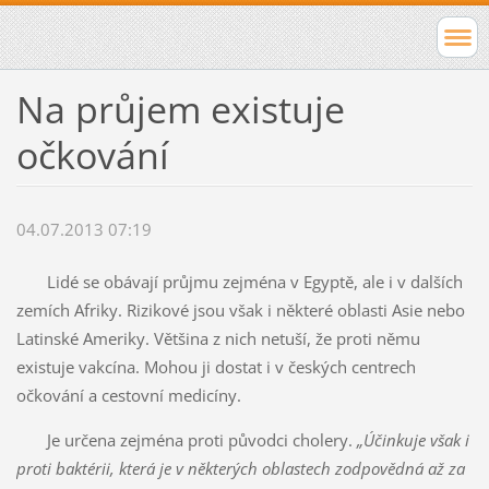
Na průjem existuje
očkování
04.07.2013 07:19
Lidé se obávají průjmu zejména v Egyptě, ale i v dalších
zemích Afriky. Rizikové jsou však i některé oblasti Asie nebo
Latinské Ameriky. Většina z nich netuší, že proti němu
existuje vakcína. Mohou ji dostat i v českých centrech
očkování a cestovní medicíny.
Je určena zejména proti původci cholery.
„Účinkuje však i
proti baktérii, která je v některých oblastech zodpovědná až za