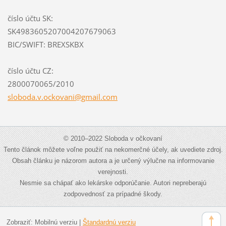
číslo účtu SK:
SK4983605207004207679063
BIC/SWIFT: BREXSKBX
číslo účtu CZ:
2800070065/2010
sloboda.
v.ockova
ni@gmail
.com
© 2010–2022 Sloboda v očkovaní
Tento článok môžete voľne použiť na nekomerčné účely, ak uvediete zdroj.
Obsah článku je názorom autora a je určený výlučne na informovanie
verejnosti.
Nesmie sa chápať ako lekárske odporúčanie. Autori nepreberajú
zodpovednosť za prípadné škody.
Zobraziť:
Mobilnú verziu
|
Štandardnú verziu