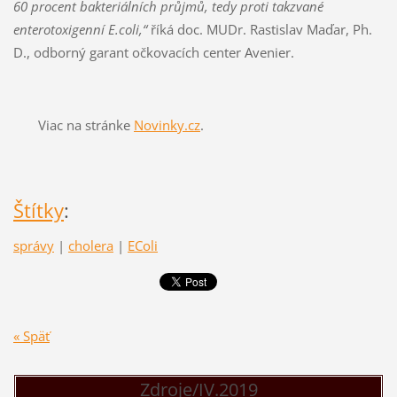
60 procent bakteriálních průjmů, tedy proti takzvané
enterotoxigenní E.coli,“
říká doc. MUDr. Rastislav Maďar, Ph.
D., odborný garant očkovacích center Avenier.
Viac na stránke
Novinky.cz
.
Štítky
:
správy
|
cholera
|
EColi
« Späť
Zdroje/IV.2019