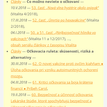
Články
—
Čo možno neviete o očkovaní
—
10.V.2018
—
53. časť:
„Nová vlna hystérie okolo osýpok“
(Vitalita 4/2018),
17.III.2018
—
52. časť:
„Úmrtia po hexavakcíne“
(Vitalita
2/2018),
04.I.2018
—
50. a 51. časť:
„(Ne)bezpečnosť hliníka vo
vakcínach“
(Vitalita 11 a 12/2017), …,
obsah seriálu článkov z časopisu Vitalita
Články
—
Očkovacia ruleta: skúsenosti, riziká a
alternatívy
—
30.III.2018
—
62. O novej vakcíne proti ovčím kiahňam ●
Úloha očkovania pri vzniku autoimunitných ochorení
mozgu
,
04.III.2018
—
61. Kritici očkovania sa boja krátenia
financií ● Príbeh Carol
,
19.II.2018
—
60. Bezpečnosť a účinnosť očkovania:
Lekárske štúdie, ktoré spochybňujú bezpečnosť a