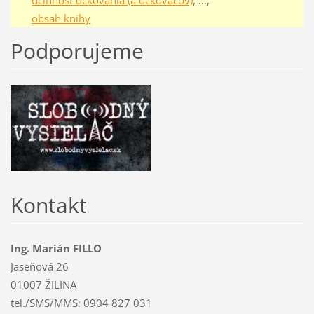
účinnosť očkovania (a očkovačov)
, …,
obsah knihy
Podporujeme
Kontakt
Ing. Marián FILLO
Jaseňová 26
01007 ŽILINA
tel./SMS/MMS: 0904 827 031