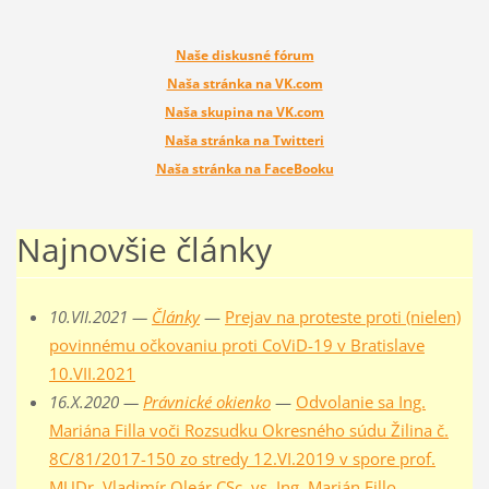
Naše diskusné fórum
Naša stránka na VK.com
Naša skupina na VK.com
Naša stránka na Twitteri
Naša stránka na FaceBooku
Najnovšie články
10.VII.2021 —
Články
—
Prejav na proteste proti (nielen)
povinnému očkovaniu proti CoViD-19 v Bratislave
10.VII.2021
16.X.2020 —
Právnické okienko
—
Odvolanie sa Ing.
Mariána Filla voči Rozsudku Okresného súdu Žilina č.
8C/81/2017-150 zo stredy 12.VI.2019 v spore prof.
MUDr. Vladimír Oleár CSc. vs. Ing. Marián Fillo