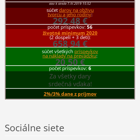
stav k strede 7.IV.2019 15:52
súčet
darov na obživu
tvorcu a jeho rodiny
:
292,48 €
počet príspevkov:
56
životné minimum 2020
(2 dospelí + 3 deti):
658,94 €
súčet všetkých
príspevkov
na náklady na prevádzku
:
20,50 €
počet príspevkov:
6
Za všetky dary
srdečná vďaka!
2%/3% dane z príjmov
Sociálne siete