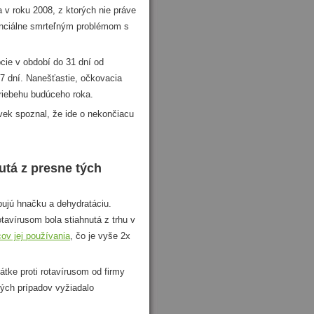
v roku 2008, z ktorých nie práve
tenciálne smrteľným problémom s
ie v období do 31 dní od
7 dní. Nanešťastie, očkovacia
priebehu budúceho roka.
ek spoznal, že ide o nekončiacu
utá z presne tých
ujú hnačku a dehydratáciu.
otavírusom bola stiahnutá z trhu v
ov jej používania
, čo je vyše 2x
ke proti rotavírusom od firmy
ených prípadov vyžiadalo