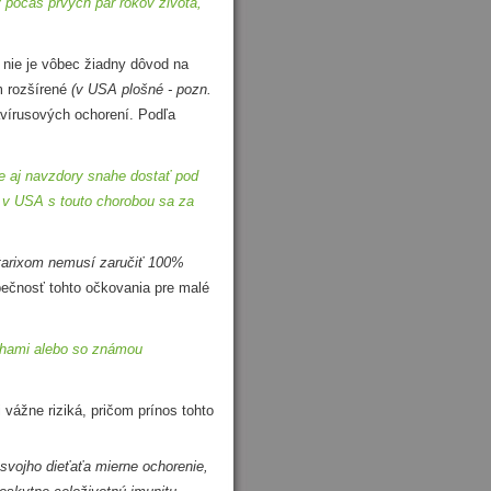
 počas prvých pár rokov života,
 nie je vôbec žiadny dôvod na
om rozšírené
(v USA plošné - pozn.
avírusových ochorení. Podľa
e aj navzdory snahe dostať pod
í v USA s touto chorobou sa za
tarixom nemusí zaručiť 100%
pečnosť tohto očkovania pre malé
uchami alebo so známou
žne riziká, pričom prínos tohto
svojho dieťaťa mierne ochorenie,