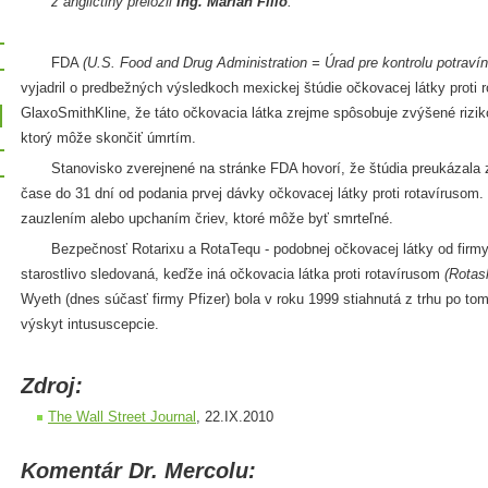
z angličtiny preložil
Ing. Marián Fillo
.
FDA
(U.S. Food and Drug Administration = Úrad pre kontrolu potravín 
vyjadril o predbežných výsledkoch mexickej štúdie očkovacej látky proti 
GlaxoSmithKline, že táto očkovacia látka zrejme spôsobuje zvýšené rizi
ktorý môže skončiť úmrtím.
Stanovisko zverejnené na stránke FDA hovorí, že štúdia preukázala zv
čase do 31 dní od podania prvej dávky očkovacej látky proti rotavírusom.
zauzlením alebo upchaním čriev, ktoré môže byť smrteľné.
Bezpečnosť Rotarixu a RotaTequ - podobnej očkovacej látky od firmy 
starostlivo sledovaná, keďže iná očkovacia látka proti rotavírusom
(Rotash
Wyeth (dnes súčasť firmy Pfizer) bola v roku 1999 stiahnutá z trhu po tom
výskyt intususcepcie.
Zdroj:
The Wall Street Journal
, 22.IX.2010
Komentár Dr. Mercolu: