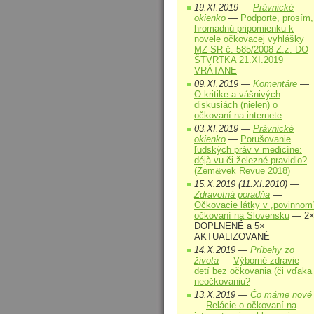
19.XI.2019 —
Právnické
okienko
—
Podporte, prosím,
hromadnú pripomienku k
novele očkovacej vyhlášky
MZ SR č. 585/2008 Z.z. DO
ŠTVRTKA 21.XI.2019
VRÁTANE
09.XI.2019 —
Komentáre
—
O kritike a vášnivých
diskusiách (nielen) o
očkovaní na internete
03.XI.2019 —
Právnické
okienko
—
Porušovanie
ľudských práv v medicíne:
déjà vu či železné pravidlo?
(Zem&vek Revue 2018)
15.X.2019 (11.XI.2010) —
Zdravotná poradňa
—
Očkovacie látky v „povinnom
očkovaní na Slovensku
— 2
DOPLNENÉ a 5×
AKTUALIZOVANÉ
14.X.2019 —
Príbehy zo
života
—
Výborné zdravie
detí bez očkovania (či vďaka
neočkovaniu?
13.X.2019 —
Čo máme nové
—
Relácie o očkovaní na