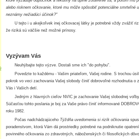
ktoré vyžaduje odpočinok a tekutiny na úplné zotavenie sa, a potom mu p
alebo risknem očkovanie, ktoré mu môže spôsobiť potenciálne smrteľné up
neznámy nežiadúci účinok?"
U tejto i u akejkoľvek inej očkovacej látky je potrebné vždy zvážiť rizik
že riziká sú väčšie než možné prínosy.
Vyzývam Vás
Neuhýbajte tejto výzve. Dostali sme ich "do pohybu".
9
Povedzte to každému - Vašim priateľom, Vašej rodine. S trochou úsil
pokrok vo veci zachovania Vašej slobody činiť dobrovoľné rozhodnutia o 
Vás i Vašich detí.
Jedným z hlavných cieľov NVIC je zachovanie Vašej slobodnej voľby v
Súčasťou tohto poslania je boj za Vaše právo činiť informované DOBRO
roku 1982.
Počas nadchádzajúceho
Týždňa uvedomenia si rizík očkovania
spus
poradenstvom, ktorá Vám dá prostriedky potrebné na podniknutie opatren
povinného očkovania zo zdravotných, náboženských či filosofických dô