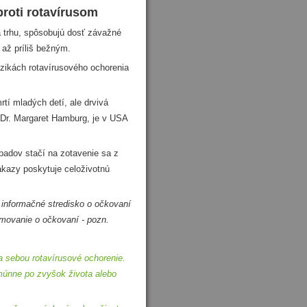
proti rotavírusom
 trhu, spôsobujú dosť závažné
 až príliš bežným.
zikách rotavírusového ochorenia
í mladých detí, ale drvivá
A Dr. Margaret Hamburg, je v USA
adov stačí na zotavenie sa z
nákazy poskytuje celoživotnú
 informačné stredisko o očkovaní
movanie o očkovaní - pozn.
 sebou rotavírusové ochorenie.
imúnne po zvyšok života alebo