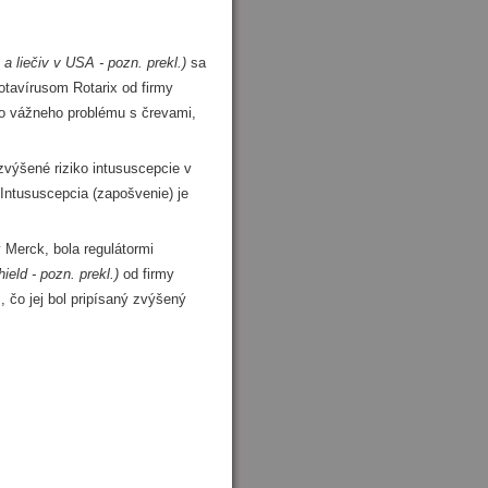
a liečiv v USA - pozn. prekl.)
sa
rotavírusom Rotarix od firmy
ko vážneho problému s črevami,
ýšené riziko intususcepcie v
 Intususcepcia (zapošvenie) je
Merck, bola regulátormi
ield - pozn. prekl.)
od firmy
, čo jej bol pripísaný zvýšený