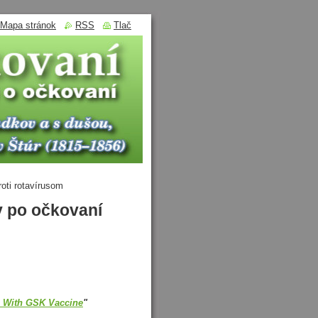
Mapa stránok
RSS
Tlač
oti rotavírusom
y po očkovaní
m With GSK Vaccine
"