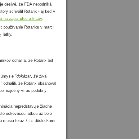
e desivé, že FDA nepodniká
torý schválil Rotarix - aj keď v
tí na zápal pľúc a kŕčov
.
ť používanie Rotarixu v marci
 látky.
kov odhalila, že Rotarix bol
v úmysle
"dokázať, že živá
,"
odhalili, že Rotarix obsahoval
bol nájdený vírus podobný
inácia nepredstavuje žiadne
uto očkovacou látkou už bolo
é musia teraz žiť s dôsledkami