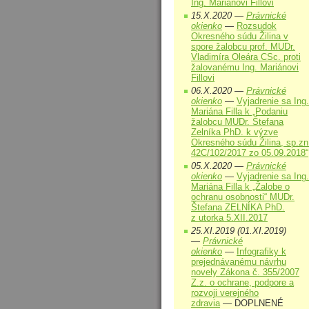
Ing. Mariánovi Fillovi
15.X.2020 —
Právnické
okienko
—
Rozsudok
Okresného súdu Žilina v
spore žalobcu prof. MUDr.
Vladimíra Oleára CSc. proti
žalovanému Ing. Mariánovi
Fillovi
06.X.2020 —
Právnické
okienko
—
Vyjadrenie sa Ing.
Mariána Filla k „Podaniu
žalobcu MUDr. Štefana
Zelníka PhD. k výzve
Okresného súdu Žilina, sp.zn
42C/102/2017 zo 05.09.2018“
05.X.2020 —
Právnické
okienko
—
Vyjadrenie sa Ing.
Mariána Filla k „Žalobe o
ochranu osobnosti“ MUDr.
Štefana ZELNÍKA PhD.
z utorka 5.XII.2017
25.XI.2019 (01.XI.2019)
—
Právnické
okienko
—
Infografiky k
prejednávanému návrhu
novely Zákona č. 355/2007
Z.z. o ochrane, podpore a
rozvoji verejného
zdravia
— DOPLNENÉ