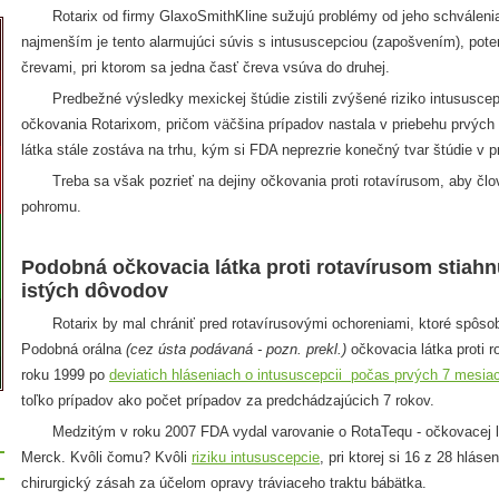
Rotarix od firmy GlaxoSmithKline sužujú problémy od jeho schválenia 
najmenším je tento alarmujúci súvis s intususcepciou (zapošvením), po
črevami, pri ktorom sa jedna časť čreva vsúva do druhej.
Predbežné výsledky mexickej štúdie zistili zvýšené riziko intususcepc
očkovania Rotarixom, pričom väčšina prípadov nastala v priebehu prvých 
látka stále zostáva na trhu, kým si FDA neprezrie konečný tvar štúdie v 
Treba sa však pozrieť na dejiny očkovania proti rotavírusom, aby člov
pohromu.
Podobná očkovacia látka proti rotavírusom stiahn
istých dôvodov
Rotarix by mal chrániť pred rotavírusovými ochoreniami, ktoré spôsob
Podobná orálna
(cez ústa podávaná - pozn. prekl.)
očkovacia látka proti r
roku 1999 po
deviatich hláseniach o intususcepcii počas prvých 7 mesiac
toľko prípadov ako počet prípadov za predchádzajúcich 7 rokov.
Medzitým v roku 2007 FDA vydal varovanie o RotaTequ - očkovacej lát
Merck. Kvôli čomu? Kvôli
riziku intususcepcie
, pri ktorej si 16 z 28 hlás
chirurgický zásah za účelom opravy tráviaceho traktu bábätka.