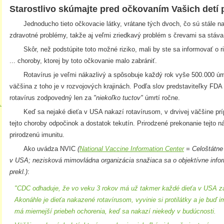
Starostlivo skúmajte pred očkovaním Vašich detí 
Jednoducho tieto očkovacie látky, vrátane tých dvoch, čo sú stále na
zdravotné problémy, takže aj veľmi zriedkavý problém s črevami sa stáva
Skôr, než podstúpite toto možné riziko, mali by ste sa informovať o ri
... choroby, ktorej by toto očkovanie malo zabrániť.
Rotavírus je veľmi nákazlivý a spôsobuje každý rok vyše 500.000 úmrt
väčšina z toho je v rozvojových krajinách. Podľa slov predstaviteľky FD
rotavírus zodpovedný len za
"niekoľko tuctov"
úmrtí ročne.
.
Keď sa nejaké dieťa v USA nakazí rotavírusom, v drvivej väčšine príp
tejto choroby odpočinok a dostatok tekutín. Prirodzené prekonanie tejto 
prirodzenú imunitu.
Ako uvádza NVIC
(
National Vaccine Information Center
= Celoštátne
v USA; nezisková mimovládna organizácia snažiaca sa o objektívne infor
prekl.)
:
"CDC odhaduje, že vo veku 3 rokov má už takmer každé dieťa v USA za
Akonáhle je dieťa nakazené rotavírusom, vyvinie si protilátky a je buď 
má miernejší priebeh ochorenia, keď sa nakazí niekedy v budúcnosti.