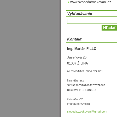
www.svobodaVockovani.cz
Vyhľadávanie
Kontakt
Ing. Marián FILLO
Jaseňová 26
01007 ŽILINA
tel./SMS/MMS: 0904 827 031
číslo účtu SK:
SK4983605207004207679063
BIC/SWIFT: BREXSKBX
číslo účtu CZ:
2800070065/2010
sloboda.
v.ockova
ni@gmail
.com