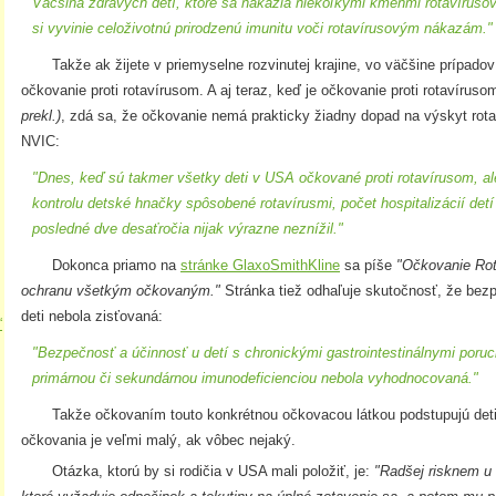
Väčšina zdravých detí, ktoré sa nakazia niekoľkými kmeňmi rotavírusov
si vyvinie celoživotnú prirodzenú imunitu voči rotavírusovým nákazám."
Takže ak žijete v priemyselne rozvinutej krajine, vo väčšine prípadov
očkovanie proti rotavírusom. A aj teraz, keď je očkovanie proti rotavírus
prekl.)
, zdá sa, že očkovanie nemá prakticky žiadny dopad na výskyt rot
NVIC:
"Dnes, keď sú takmer všetky deti v USA očkované proti rotavírusom, al
kontrolu detské hnačky spôsobené rotavírusmi, počet hospitalizácií det
posledné dve desaťročia nijak výrazne neznížil."
Dokonca priamo na
stránke GlaxoSmithKline
sa píše
"Očkovanie Ro
ochranu všetkým očkovaným."
Stránka tiež odhaľuje skutočnosť, že bez
deti nebola zisťovaná:
“
×
"Bezpečnosť a účinnosť u detí s chronickými gastrointestinálnymi por
primárnou či sekundárnou imunodeficienciou nebola vyhodnocovaná."
Takže očkovaním touto konkrétnou očkovacou látkou podstupujú deti vá
očkovania je veľmi malý, ak vôbec nejaký.
Otázka, ktorú by si rodičia v USA mali položiť, je:
"Radšej risknem u 