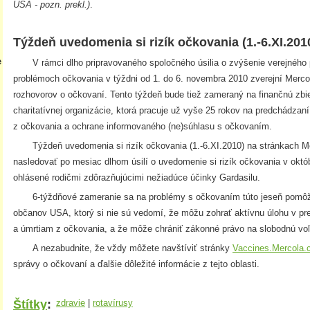
USA - pozn. prekl.)
.
Týždeň uvedomenia si rizík očkovania (1.-6.XI.201
e
V rámci dlho pripravovaného spoločného úsilia o zvýšenie verejného 
problémoch očkovania v týždni od 1. do 6. novembra 2010 zverejní Merco
rozhovorov o očkovaní. Tento týždeň bude tiež zameraný na finančnú zbi
charitatívnej organizácie, ktorá pracuje už vyše 25 rokov na predchádza
z očkovania a ochrane informovaného (ne)súhlasu s očkovaním.
Týždeň uvedomenia si rizík očkovania (1.-6.XI.2010) na stránkach M
nasledovať po mesiac dlhom úsilí o uvedomenie si rizík očkovania v októ
ohlásené rodičmi zdôrazňujúcimi nežiadúce účinky Gardasilu.
6-týždňové zameranie sa na problémy s očkovaním túto jeseň pomôž
občanov USA, ktorý si nie sú vedomí, že môžu zohrať aktívnu úlohu v p
a úmrtiam z očkovania, a že môže chrániť zákonné právo na slobodnú vo
A nezabudnite, že vždy môžete navštíviť stránky
Vaccines.Mercola
správy o očkovaní a ďalšie dôležité informácie z tejto oblasti.
Štítky
:
zdravie
|
rotavírusy