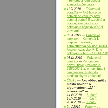
internetovej rozhlasovej
stanici InfoVojna.sk
11.X.2019 —
Zdravotná
poradňa
—
Aké boli prvé
schválené vakcíny proti
detskej obrne? Bezpečné a
účinné, ako nás to učí
očkovacie bájoslovie? Ani
omylom!
02.X.2019 —
Právnické
okienko
—
Komentár k
prejavu ministerky
zdravotníctva SR doc. MUDr.
Andrey Kalavskej PhD. o
očkovaní v NR SR 12.IX.201
06.IX.2019 —
Právnické
okienko
—
Petícia proti
návrhu novely zákona č.
355/2007 Z.z. o neprijímaní
neočkovaných detí do
predškolských zariadení
Články
—
Ako vôbec môže
niekto hovoriť o
argumentoch
„ZA“
očkovanie?
—
14.IV.2019
—
5. časť
,
18.V.2018
—
4. časť
,
28.II.2018
—
3. časť
2.IV.2019 —
Príbehy zo