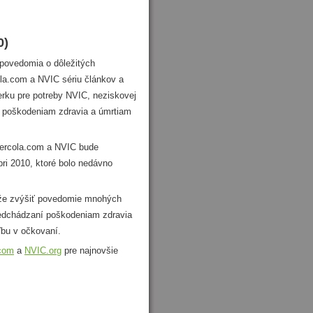
0)
povedomia o dôležitých
la.com a NVIC sériu článkov a
erku pre potreby NVIC, neziskovej
ní poškodeniam zdravia a úmrtiam
ercola.com a NVIC bude
bri 2010, ktoré bolo nedávno
e zvýšiť povedomie mnohých
redchádzaní poškodeniam zdravia
ľbu v očkovaní.
.com
a
NVIC.org
pre najnovšie