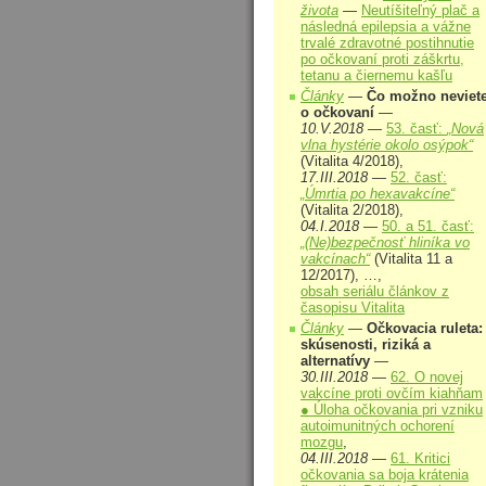
života
—
Neutíšiteľný plač a
následná epilepsia a vážne
trvalé zdravotné postihnutie
po očkovaní proti záškrtu,
tetanu a čiernemu kašľu
Články
—
Čo možno neviet
o očkovaní
—
10.V.2018
—
53. časť:
„Nová
vlna hystérie okolo osýpok“
(Vitalita 4/2018),
17.III.2018
—
52. časť:
„Úmrtia po hexavakcíne“
(Vitalita 2/2018),
04.I.2018
—
50. a 51. časť:
„(Ne)bezpečnosť hliníka vo
vakcínach“
(Vitalita 11 a
12/2017), …,
obsah seriálu článkov z
časopisu Vitalita
Články
—
Očkovacia ruleta:
skúsenosti, riziká a
alternatívy
—
30.III.2018
—
62. O novej
vakcíne proti ovčím kiahňam
● Úloha očkovania pri vzniku
autoimunitných ochorení
mozgu
,
04.III.2018
—
61. Kritici
očkovania sa boja krátenia