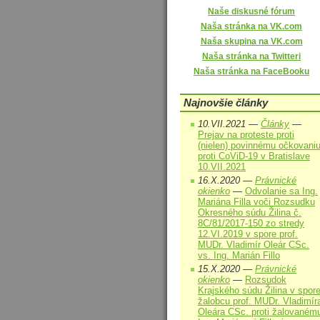
Naše diskusné fórum
Naša stránka na VK.com
Naša skupina na VK.com
Naša stránka na Twitteri
Naša stránka na FaceBooku
Najnovšie články
10.VII.2021 —
Články
—
Prejav na proteste proti
(nielen) povinnému očkovani
proti CoViD-19 v Bratislave
10.VII.2021
16.X.2020 —
Právnické
okienko
—
Odvolanie sa Ing.
Mariána Filla voči Rozsudku
Okresného súdu Žilina č.
8C/81/2017-150 zo stredy
12.VI.2019 v spore prof.
MUDr. Vladimír Oleár CSc.
vs. Ing. Marián Fillo
15.X.2020 —
Právnické
okienko
—
Rozsudok
Krajského súdu Žilina v spor
žalobcu prof. MUDr. Vladimír
Oleára CSc. proti žalovaném