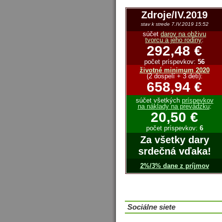
Zdroje/IV.2019
stav k strede 7.IV.2019 15:52
súčet
darov na obživu
tvorcu a jeho rodiny
:
292,48 €
počet príspevkov:
56
životné minimum 2020
(2 dospelí + 3 deti):
658,94 €
súčet všetkých
príspevkov
na náklady na prevádzku
:
20,50 €
počet príspevkov:
6
Za všetky dary
srdečná vďaka!
2%/3% dane z príjmov
Sociálne siete