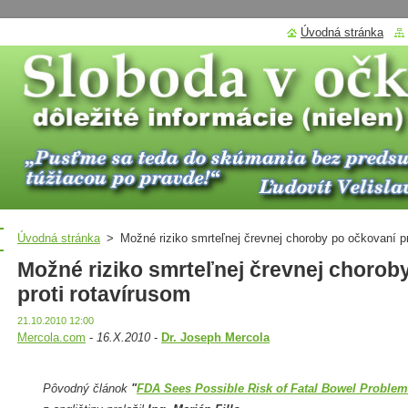
Úvodná stránka
Úvodná stránka
>
Možné riziko smrteľnej črevnej choroby po očkovaní pr
Možné riziko smrteľnej črevnej chorob
proti rotavírusom
21.10.2010 12:00
Mercola.com
-
16.X.2010
-
Dr. Joseph Mercola
Pôvodný článok
"
FDA Sees Possible Risk of Fatal Bowel Proble