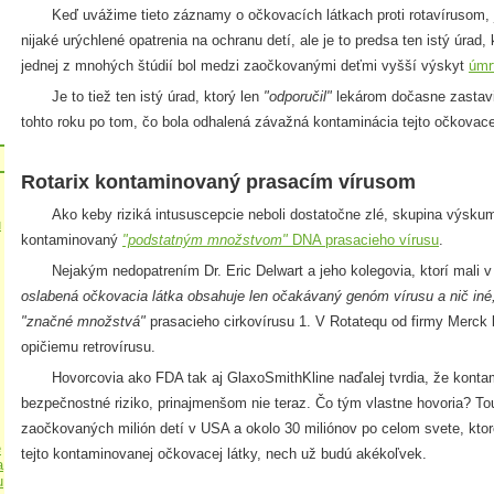
Keď uvážime tieto záznamy o očkovacích látkach proti rotavírusom, j
nijaké urýchlené opatrenia na ochranu detí, ale je to predsa ten istý úrad, k
jednej z mnohých štúdií bol medzi zaočkovanými deťmi vyšší výskyt
úmr
Je to tiež ten istý úrad, ktorý len
"odporučil"
lekárom dočasne zastavi
tohto roku po tom, čo bola odhalená závažná kontaminácia tejto očkovacej
Rotarix kontaminovaný prasacím vírusom
Ako keby riziká intususcepcie neboli dostatočne zlé, skupina výskumní
u
kontaminovaný
"podstatným množstvom"
DNA prasacieho vírusu
.
Nejakým nedopatrením Dr. Eric Delwart a jeho kolegovia, ktorí mali 
oslabená očkovacia látka obsahuje len očakávaný genóm vírusu a nič iné
"značné množstvá"
prasacieho cirkovírusu 1. V Rotatequ od firmy Merck 
opičiemu retrovírusu.
Hovorcovia ako FDA tak aj GlaxoSmithKline naďalej tvrdia, že kontam
bezpečnostné riziko, prinajmenšom nie teraz. Čo tým vlastne hovoria? To
zaočkovaných milión detí v USA a okolo 30 miliónov po celom svete, ktor
e
tejto kontaminovanej očkovacej látky, nech už budú akékoľvek.
a
u