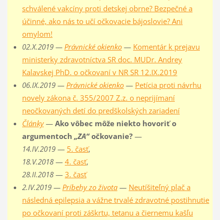
schválené vakcíny proti detskej obrne? Bezpečné a
účinné, ako nás to učí očkovacie bájoslovie? Ani
omylom!
02.X.2019 —
Právnické okienko
—
Komentár k prejavu
ministerky zdravotníctva SR doc. MUDr. Andrey
Kalavskej PhD. o očkovaní v NR SR 12.IX.2019
06.IX.2019 —
Právnické okienko
—
Petícia proti návrhu
novely zákona č. 355/2007 Z.z. o neprijímaní
neočkovaných detí do predškolských zariadení
Články
—
Ako vôbec môže niekto hovoriť o
argumentoch
„ZA“
očkovanie?
—
14.IV.2019
—
5. časť
,
18.V.2018
—
4. časť
,
28.II.2018
—
3. časť
2.IV.2019 —
Príbehy zo života
—
Neutíšiteľný plač a
následná epilepsia a vážne trvalé zdravotné postihnutie
po očkovaní proti záškrtu, tetanu a čiernemu kašľu