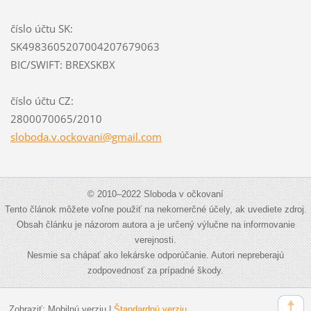
číslo účtu SK:
SK4983605207004207679063
BIC/SWIFT: BREXSKBX
číslo účtu CZ:
2800070065/2010
sloboda.
v.ockova
ni@gmail
.com
© 2010–2022 Sloboda v očkovaní
Tento článok môžete voľne použiť na nekomerčné účely, ak uvediete zdroj.
Obsah článku je názorom autora a je určený výlučne na informovanie
verejnosti.
Nesmie sa chápať ako lekárske odporúčanie. Autori nepreberajú
zodpovednosť za prípadné škody.
Zobraziť:
Mobilnú verziu
|
Štandardnú verziu