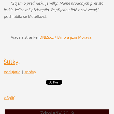
"Zájem o přednášku je velký. Máme prodaných přes sto
lístků. Velice mě překvapilo, že přijedou lidé z celé země,"
pochlubila se Motelková.
Viac na stránke
iDNES.cz / Brno a jižní Morava
.
Štítky
:
podujatia
|
správy
« Späť
Zdroje/IV.2019