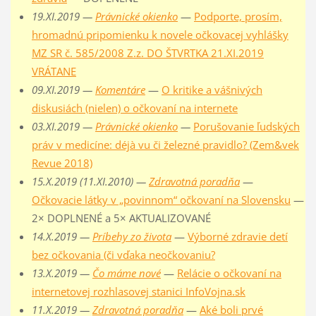
19.XI.2019 —
Právnické okienko
—
Podporte, prosím,
hromadnú pripomienku k novele očkovacej vyhlášky
MZ SR č. 585/2008 Z.z. DO ŠTVRTKA 21.XI.2019
VRÁTANE
09.XI.2019 —
Komentáre
—
O kritike a vášnivých
diskusiách (nielen) o očkovaní na internete
03.XI.2019 —
Právnické okienko
—
Porušovanie ľudských
práv v medicíne: déjà vu či železné pravidlo? (Zem&vek
Revue 2018)
15.X.2019 (11.XI.2010) —
Zdravotná poradňa
—
Očkovacie látky v „povinnom“ očkovaní na Slovensku
—
2× DOPLNENÉ a 5× AKTUALIZOVANÉ
14.X.2019 —
Príbehy zo života
—
Výborné zdravie detí
bez očkovania (či vďaka neočkovaniu?
13.X.2019 —
Čo máme nové
—
Relácie o očkovaní na
internetovej rozhlasovej stanici InfoVojna.sk
11.X.2019 —
Zdravotná poradňa
—
Aké boli prvé