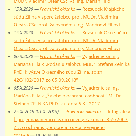
MUDr. Vladimír Oleár CSc. vs. Ing. Marián Fillo
15.X.2020 —
Právnické okienko
—
Rozsudok Krajského
súdu Žilina v spore žalobcu prof. MUDr. Vladimíra
Oleára CSc. proti žalovanému Ing. Mariánovi Fillovi
15.X.2020 —
Právnické okienko
—
Rozsudok Okresného
súdu Žilina v spore žalobcu prof. MUDr. Vladimíra
Oleára CSc. proti žalovanému Ing. Mariánovi Fillovi
06.X.2020 —
Právnické okienko
—
Vyjadrenie sa Ing.
Mariána Filla k „Podaniu žalobcu MUDr. Štefana Zelníka
PhD. k výzve Okresného súdu Žilina, sp.zn.
42C/102/2017 zo 05.09.2018“
05.X.2020 —
Právnické okienko
—
Vyjadrenie sa Ing.
Mariána Filla k „Žalobe o ochranu osobnosti“ MUDr.
Štefana ZELNÍKA PhD. z utorka 5.XII.2017
25.XI.2019 (01.XI.2019) —
Právnické okienko
—
Infografiky
k prejednávanému návrhu novely Zákona č. 355/2007
Z.z. o ochrane, podpore a rozvoji verejného
zdravia
— DOPLNENÉ