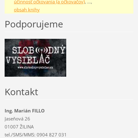
účinnosť očkovania (a očkovačov)
, …,
obsah knihy
Podporujeme
Kontakt
Ing. Marián FILLO
Jaseňová 26
01007 ŽILINA
tel./SMS/MMS: 0904 827 031