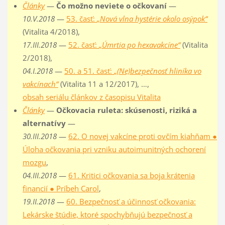
Články
—
Čo možno neviete o očkovaní
—
10.V.2018
—
53. časť:
„Nová vlna hystérie okolo osýpok“
(Vitalita 4/2018),
17.III.2018
—
52. časť:
„Úmrtia po hexavakcíne“
(Vitalita
2/2018),
04.I.2018
—
50. a 51. časť:
„(Ne)bezpečnosť hliníka vo
vakcínach“
(Vitalita 11 a 12/2017), …,
obsah seriálu článkov z časopisu Vitalita
Články
—
Očkovacia ruleta: skúsenosti, riziká a
alternatívy
—
30.III.2018
—
62. O novej vakcíne proti ovčím kiahňam ●
Úloha očkovania pri vzniku autoimunitných ochorení
mozgu
,
04.III.2018
—
61. Kritici očkovania sa boja krátenia
financií ● Príbeh Carol
,
19.II.2018
—
60. Bezpečnosť a účinnosť očkovania:
Lekárske štúdie, ktoré spochybňujú bezpečnosť a