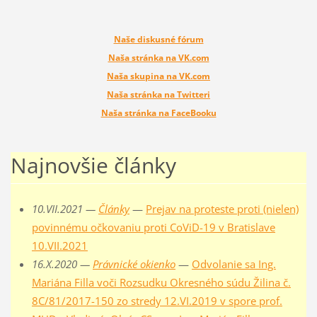
Naše diskusné fórum
Naša stránka na VK.com
Naša skupina na VK.com
Naša stránka na Twitteri
Naša stránka na FaceBooku
Najnovšie články
10.VII.2021 —
Články
—
Prejav na proteste proti (nielen)
povinnému očkovaniu proti CoViD-19 v Bratislave
10.VII.2021
16.X.2020 —
Právnické okienko
—
Odvolanie sa Ing.
Mariána Filla voči Rozsudku Okresného súdu Žilina č.
8C/81/2017-150 zo stredy 12.VI.2019 v spore prof.