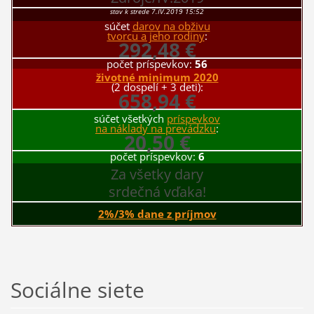
stav k strede 7.IV.2019 15:52
súčet
darov na obživu
tvorcu a jeho rodiny
:
292,48 €
počet príspevkov:
56
životné minimum 2020
(2 dospelí + 3 deti):
658,94 €
súčet všetkých
príspevkov
na náklady na prevádzku
:
20,50 €
počet príspevkov:
6
Za všetky dary
srdečná vďaka!
2%/3% dane z príjmov
Sociálne siete