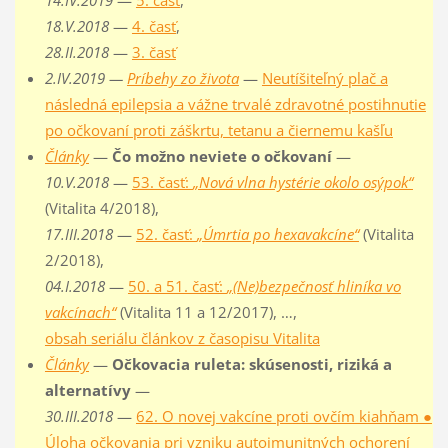
18.V.2018
—
4. časť
,
28.II.2018
—
3. časť
2.IV.2019 —
Príbehy zo života
—
Neutíšiteľný plač a
následná epilepsia a vážne trvalé zdravotné postihnutie
po očkovaní proti záškrtu, tetanu a čiernemu kašľu
Články
—
Čo možno neviete o očkovaní
—
10.V.2018
—
53. časť:
„Nová vlna hystérie okolo osýpok“
(Vitalita 4/2018),
17.III.2018
—
52. časť:
„Úmrtia po hexavakcíne“
(Vitalita
2/2018),
04.I.2018
—
50. a 51. časť:
„(Ne)bezpečnosť hliníka vo
vakcínach“
(Vitalita 11 a 12/2017), …,
obsah seriálu článkov z časopisu Vitalita
Články
—
Očkovacia ruleta: skúsenosti, riziká a
alternatívy
—
30.III.2018
—
62. O novej vakcíne proti ovčím kiahňam ●
Úloha očkovania pri vzniku autoimunitných ochorení