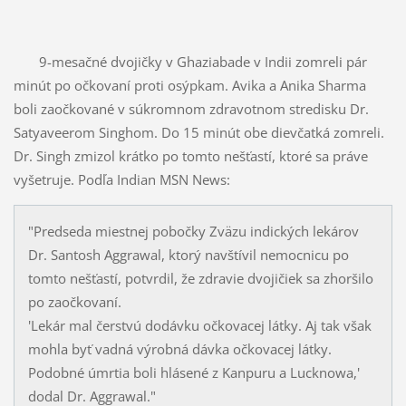
9-mesačné dvojičky v Ghaziabade v Indii zomreli pár
minút po očkovaní proti osýpkam. Avika a Anika Sharma
boli zaočkované v súkromnom zdravotnom stredisku Dr.
Satyaveerom Singhom. Do 15 minút obe dievčatká zomreli.
Dr. Singh zmizol krátko po tomto nešťastí, ktoré sa práve
vyšetruje. Podľa Indian MSN News:
"Predseda miestnej pobočky Zväzu indických lekárov
Dr. Santosh Aggrawal, ktorý navštívil nemocnicu po
tomto nešťastí, potvrdil, že zdravie dvojičiek sa zhoršilo
po zaočkovaní.
'Lekár mal čerstvú dodávku očkovacej látky. Aj tak však
mohla byť vadná výrobná dávka očkovacej látky.
Podobné úmrtia boli hlásené z Kanpuru a Lucknowa,'
dodal Dr. Aggrawal."