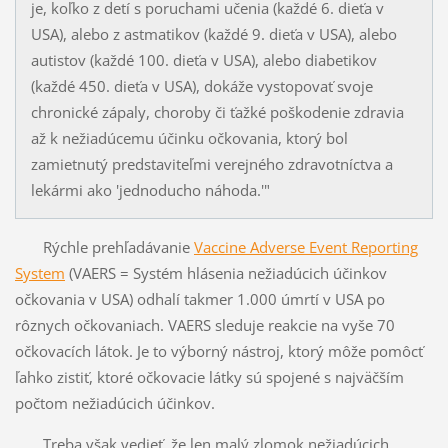
je, koľko z detí s poruchami učenia (každé 6. dieťa v
USA), alebo z astmatikov (každé 9. dieťa v USA), alebo
autistov (každé 100. dieťa v USA), alebo diabetikov
(každé 450. dieťa v USA), dokáže vystopovať svoje
chronické zápaly, choroby či ťažké poškodenie zdravia
až k nežiadúcemu účinku očkovania, ktorý bol
zamietnutý predstaviteľmi verejného zdravotníctva a
lekármi ako 'jednoducho náhoda.'"
Rýchle prehľadávanie
Vaccine Adverse Event Reporting
System
(VAERS = Systém hlásenia nežiadúcich účinkov
očkovania v USA) odhalí takmer 1.000 úmrtí v USA po
rôznych očkovaniach. VAERS sleduje reakcie na vyše 70
očkovacích látok. Je to výborný nástroj, ktorý môže pomôcť
ľahko zistiť, ktoré očkovacie látky sú spojené s najväčším
počtom nežiadúcich účinkov.
Treba však vedieť, že len malý zlomok nežiadúcich