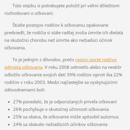
Túto otázku si potrebujete položiť pri veľmi dôležitom
rozhodovaní o očkovaní.
Štúdie postojov rodičov k očkovaniu opakovane
predviedli, že rodičia si stále radšej zvolia úmrtie ich dieťaťa
na skutočnú chorobu než úmrtie ako nežiadúci účinok
očkovania.
To je jedným z dôvodov, prečo
rastúci počet rodičov
odmieta očkovania
. V roku 2008 odmietlo alebo na neskôr
odložilo očkovanie svojich detí 39% rodičov oproti iba 22%
rodičov v roku 2003. Medzi najčastejšie sa vyskytujúcimi
zdôvodneniami boli:
27% povedalo, že je odporúčaných priveľa očkovaní
26% pochybuje o skutočnej účinnosti očkovania
25% sa obáva, že očkovanie môže spôsobiť autizmus
24% sa obávalo nežiadúcich účinkov očkovania