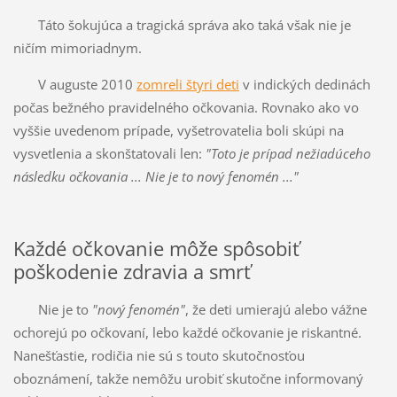
Táto šokujúca a tragická správa ako taká však nie je
ničím mimoriadnym.
V auguste 2010
zomreli štyri deti
v indických dedinách
počas bežného pravidelného očkovania. Rovnako ako vo
vyššie uvedenom prípade, vyšetrovatelia boli skúpi na
vysvetlenia a skonštatovali len:
"Toto je prípad nežiadúceho
následku očkovania ... Nie je to nový fenomén ..."
Každé očkovanie môže spôsobiť
poškodenie zdravia a smrť
Nie je to
"nový fenomén"
, že deti umierajú alebo vážne
ochorejú po očkovaní, lebo každé očkovanie je riskantné.
Nanešťastie, rodičia nie sú s touto skutočnosťou
oboznámení, takže nemôžu urobiť skutočne informovaný