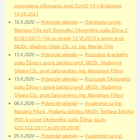
povinnému očkovaniu proti CoViD-19 v Bratislave
10.VII.2021
16.X.2020 —
Právnické okienko
—
Odvolanie sa Ing.
Mariána Filla voči Rozsudku Okresného súdu Žilina č.
8C/81/2017-150 zo stredy 12.VI.2019 v spore prof.
MUDr. Vladimír Oleár CSc. vs. Ing. Marián Fillo
15.X.2020 —
Právnické okienko
—
Rozsudok Krajského
súdu Žilina v spore žalobcu prof. MUDr. Vladimíra
Oleára CSc. proti žalovanému Ing. Mariánovi Fillovi
15.X.2020 —
Právnické okienko
—
Rozsudok Okresného
súdu Žilina v spore žalobcu prof. MUDr. Vladimíra
Oleára CSc. proti žalovanému Ing. Mariánovi Fillovi
06.X.2020 —
Právnické okienko
—
Vyjadrenie sa Ing.
Mariána Filla k „Podaniu žalobcu MUDr. Štefana Zelníka
PhD. k výzve Okresného súdu Žilina, sp.zn.
42C/102/2017 zo 05.09.2018“
05.X.2020 —
Právnické okienko
—
Vyjadrenie sa Ing.