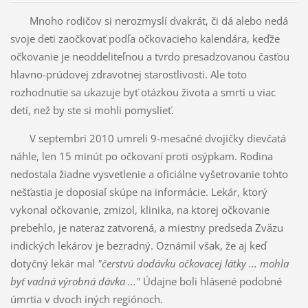
Mnoho rodičov si nerozmyslí dvakrát, či dá alebo nedá
svoje deti zaočkovať podľa očkovacieho kalendára, keďže
očkovanie je neoddeliteľnou a tvrdo presadzovanou časťou
hlavno-prúdovej zdravotnej starostlivosti. Ale toto
rozhodnutie sa ukazuje byť otázkou života a smrti u viac
detí, než by ste si mohli pomyslieť.
V septembri 2010 umreli 9-mesačné dvojičky dievčatá
náhle, len 15 minút po očkovaní proti osýpkam. Rodina
nedostala žiadne vysvetlenie a oficiálne vyšetrovanie tohto
nešťastia je doposiaľ skúpe na informácie. Lekár, ktorý
vykonal očkovanie, zmizol, klinika, na ktorej očkovanie
prebehlo, je nateraz zatvorená, a miestny predseda Zväzu
indických lekárov je bezradný. Oznámil však, že aj keď
dotyčný lekár mal
"čerstvú dodávku očkovacej látky ... mohla
byť vadná výrobná dávka ..."
Údajne boli hlásené podobné
úmrtia v dvoch iných regiónoch.