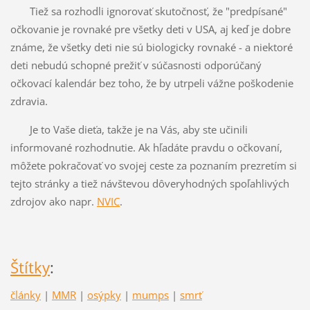
Tiež sa rozhodli ignorovať skutočnosť, že "predpísané"
očkovanie je rovnaké pre všetky deti v USA, aj keď je dobre
známe, že všetky deti nie sú biologicky rovnaké - a niektoré
deti nebudú schopné prežiť v súčasnosti odporúčaný
očkovací kalendár bez toho, že by utrpeli vážne poškodenie
zdravia.
Je to Vaše dieťa, takže je na Vás, aby ste učinili
informované rozhodnutie. Ak hľadáte pravdu o očkovaní,
môžete pokračovať vo svojej ceste za poznaním prezretím si
tejto stránky a tiež návštevou dôveryhodných spoľahlivých
zdrojov ako napr.
NVIC
.
Štítky
:
články
|
MMR
|
osýpky
|
mumps
|
smrť