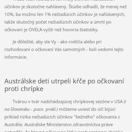
účinkov je skutočne nahlásený. Štúdie odhadli, že menej než
10%, ba možno len 1% nežiadúcich účinkov je nahlásených,
takže skutočný počet nežiadúcich účinkov a úmrtí po
očkovaní je OVEĽA vyšší než hovoria štatistiky.
Je dôležité, aby ste Vy - ako rodičia alebo pri
rozhodovaní o očkovaní Vás samotných - boli vedomí tejto
informácie.
Austrálske deti utrpeli kŕče po očkovaní
proti chrípke
Tvárou v tvár nadchádzajúcej chrípkovej sezóne v USA
(i
na Slovensku - pozn. prekl.)
môžeme uviesť do očí bijúci
príklad rizika nežiadúcich účinkov "bežného" očkovania z
Austrálie. Austrálske Ministerstvo zdravotníctva práve