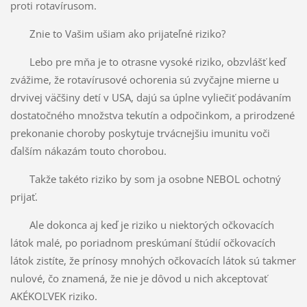
proti rotavírusom.
Znie to Vašim ušiam ako prijateľné riziko?
Lebo pre mňa je to otrasne vysoké riziko, obzvlášť keď
zvážime, že rotavírusové ochorenia sú zvyčajne mierne u
drvivej väčšiny detí v USA, dajú sa úplne vyliečiť podávaním
dostatočného množstva tekutín a odpočinkom, a prirodzené
prekonanie choroby poskytuje trvácnejšiu imunitu voči
ďalším nákazám touto chorobou.
Takže takéto riziko by som ja osobne NEBOL ochotný
prijať.
Ale dokonca aj keď je riziko u niektorých očkovacích
látok malé, po poriadnom preskúmaní štúdií očkovacích
látok zistíte, že prínosy mnohých očkovacích látok sú takmer
nulové, čo znamená, že nie je dôvod u nich akceptovať
AKÉKOĽVEK riziko.