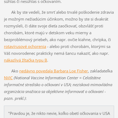
súhlas či nesúhlas s očkovaním.
Ak by ste vedeli, že smrť alebo trvalé poškodenie zdravia
je možným nežiadúcim účinkom, možno by ste si dvakrát
rozmysleli, či dáte svoje dieťa zaočkovať, obzvlášť proti
chorobám, ktoré majú v detskom veku mierny a
bezproblémový priebeh, ako napr. ovčie kiahne, chrípka, či
rotavírusové ochorenia
- alebo proti chorobám, ktorými sa
Váš novorodenec prakticky nemá šancu nakaziť, ako napr.
nákazlivá žltačka typu B
.
Ako
nedávno povedala Barbara Loe Fisher
, zakladateľka
NVIC
(National Vaccine Information Center = Celoštátne
informačné stredisko o očkovaní v USA; nezisková mimovládna
organizácia snažiaca sa objektívne informovať o očkovaní -
pozn. prekl.)
:
"Pravdou je, že nikto nevie, koľko obetí očkovania v USA