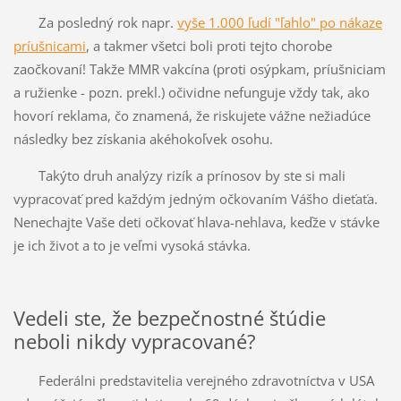
Za posledný rok napr.
vyše 1.000 ľudí "ľahlo" po nákaze
príušnicami
, a takmer všetci boli proti tejto chorobe
zaočkovaní! Takže MMR vakcína (proti osýpkam, príušniciam
a ružienke - pozn. prekl.) očividne nefunguje vždy tak, ako
hovorí reklama, čo znamená, že riskujete vážne nežiadúce
následky bez získania akéhokoľvek osohu.
Takýto druh analýzy rizík a prínosov by ste si mali
vypracovať pred každým jedným očkovaním Vášho dieťaťa.
Nenechajte Vaše deti očkovať hlava-nehlava, keďže v stávke
je ich život a to je veľmi vysoká stávka.
Vedeli ste, že bezpečnostné štúdie
neboli nikdy vypracované?
Federálni predstavitelia verejného zdravotníctva v USA