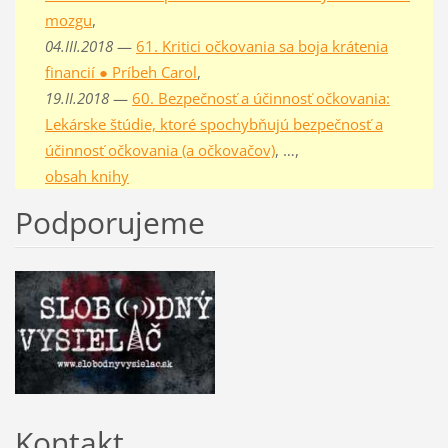
mozgu
,
04.III.2018
—
61. Kritici očkovania sa boja krátenia
financií ● Príbeh Carol
,
19.II.2018
—
60. Bezpečnosť a účinnosť očkovania:
Lekárske štúdie, ktoré spochybňujú bezpečnosť a
účinnosť očkovania (a očkovačov)
, …,
obsah knihy
Podporujeme
Kontakt