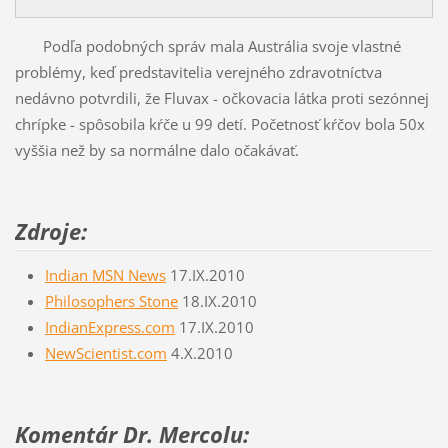
Podľa podobných správ mala Austrália svoje vlastné
problémy, keď predstavitelia verejného zdravotníctva
nedávno potvrdili, že Fluvax - očkovacia látka proti sezónnej
chrípke - spôsobila kŕče u 99 detí. Početnosť kŕčov bola 50x
vyššia než by sa normálne dalo očakávať.
Zdroje:
Indian MSN News
17.IX.2010
Philosophers Stone
18.IX.2010
IndianExpress.com
17.IX.2010
NewScientist.com
4.X.2010
Komentár Dr. Mercolu: