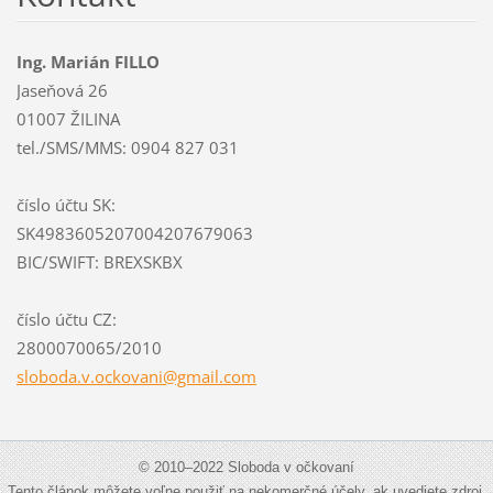
Ing. Marián FILLO
Jaseňová 26
01007 ŽILINA
tel./SMS/MMS: 0904 827 031
číslo účtu SK:
SK4983605207004207679063
BIC/SWIFT: BREXSKBX
číslo účtu CZ:
2800070065/2010
sloboda.
v.ockova
ni@gmail
.com
© 2010–2022 Sloboda v očkovaní
Tento článok môžete voľne použiť na nekomerčné účely, ak uvediete zdroj.