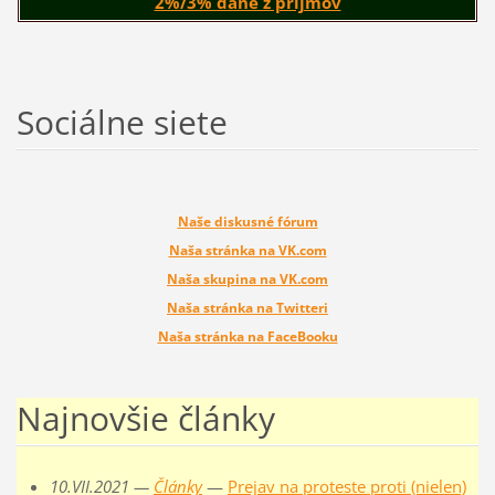
2%/3% dane z príjmov
Sociálne siete
Naše diskusné fórum
Naša stránka na VK.com
Naša skupina na VK.com
Naša stránka na Twitteri
Naša stránka na FaceBooku
Najnovšie články
10.VII.2021 —
Články
—
Prejav na proteste proti (nielen)