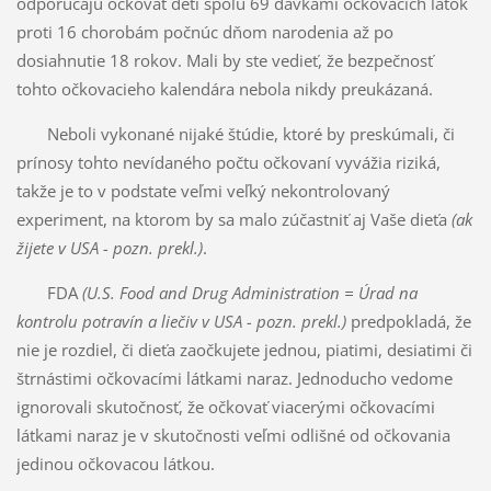
odporúčajú očkovať deti spolu 69 dávkami očkovacích látok
proti 16 chorobám počnúc dňom narodenia až po
dosiahnutie 18 rokov. Mali by ste vedieť, že bezpečnosť
tohto očkovacieho kalendára nebola nikdy preukázaná.
Neboli vykonané nijaké štúdie, ktoré by preskúmali, či
prínosy tohto nevídaného počtu očkovaní vyvážia riziká,
takže je to v podstate veľmi veľký nekontrolovaný
experiment, na ktorom by sa malo zúčastniť aj Vaše dieťa
(ak
žijete v USA - pozn. prekl.)
.
FDA
(U.S. Food and Drug Administration = Úrad na
kontrolu potravín a liečiv v USA - pozn. prekl.)
predpokladá, že
nie je rozdiel, či dieťa zaočkujete jednou, piatimi, desiatimi či
štrnástimi očkovacími látkami naraz. Jednoducho vedome
ignorovali skutočnosť, že očkovať viacerými očkovacími
látkami naraz je v skutočnosti veľmi odlišné od očkovania
jedinou očkovacou látkou.