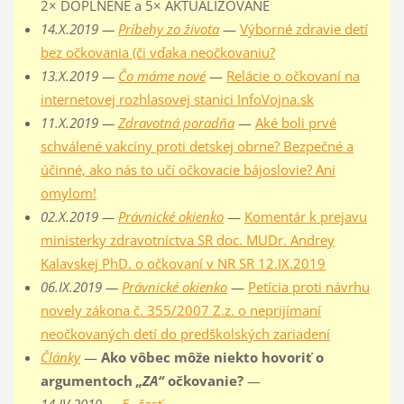
2× DOPLNENÉ a 5× AKTUALIZOVANÉ
14.X.2019 —
Príbehy zo života
—
Výborné zdravie detí
bez očkovania (či vďaka neočkovaniu?
13.X.2019 —
Čo máme nové
—
Relácie o očkovaní na
internetovej rozhlasovej stanici InfoVojna.sk
11.X.2019 —
Zdravotná poradňa
—
Aké boli prvé
schválené vakcíny proti detskej obrne? Bezpečné a
účinné, ako nás to učí očkovacie bájoslovie? Ani
omylom!
02.X.2019 —
Právnické okienko
—
Komentár k prejavu
ministerky zdravotníctva SR doc. MUDr. Andrey
Kalavskej PhD. o očkovaní v NR SR 12.IX.2019
06.IX.2019 —
Právnické okienko
—
Petícia proti návrhu
novely zákona č. 355/2007 Z.z. o neprijímaní
neočkovaných detí do predškolských zariadení
Články
—
Ako vôbec môže niekto hovoriť o
argumentoch
„ZA“
očkovanie?
—
14.IV.2019
—
5. časť
,