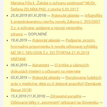
Mariána Filla k „Žalobe o ochranu osobnosti“ MUDr.
Štefana ZELNÍKA PhD. z utorka 5.XII.2017
25.XI.2019 (01.XI.2019) —
Právnické okienko
—
Infografiky
k prejednávanému návrhu novely Zákona č. 355/2007
Z.z. o ochrane, podpore a rozvoji verejného
zdravia
— DOPLNENÉ
19.XI.2019 —
Právnické okienko
—
Podporte, prosím,
hromadnú pripomienku k novele očkovacej vyhlášky
MZ SR č. 585/2008 Z.z. DO ŠTVRTKA 21.XI.2019
VRÁTANE
09.XI.2019 —
Komentáre
—
O kritike a vášnivých
diskusiách (nielen) o očkovaní na internete
03.XI.2019 —
Právnické okienko
—
Porušovanie ľudských
práv v medicíne: déjà vu či železné pravidlo? (Zem&vek
Revue 2018)
15.X.2019 (11.XI.2010) —
Zdravotná poradňa
—
Očkovacie látky v „povinnom“ očkovaní na Slovensku
—