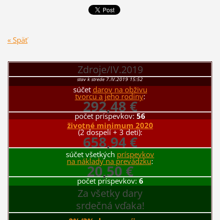
« Späť
Zdroje/IV.2019
stav k strede 7.IV.2019 15:52
súčet
darov na obživu
tvorcu a jeho rodiny
:
292,48 €
počet príspevkov:
56
životné minimum 2020
(2 dospelí + 3 deti):
658,94 €
súčet všetkých
príspevkov
na náklady na prevádzku
:
20,50 €
počet príspevkov:
6
Za všetky dary
srdečná vďaka!