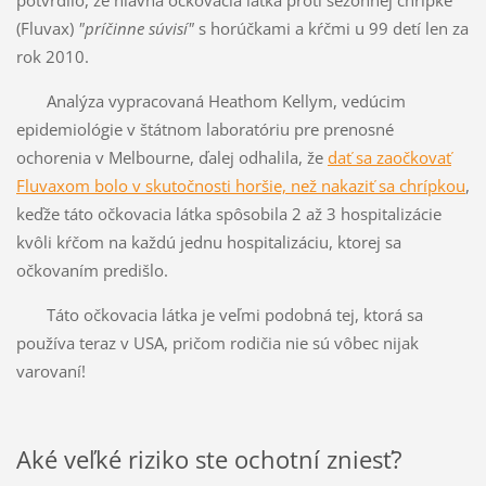
potvrdilo, že hlavná očkovacia látka proti sezónnej chrípke
(Fluvax)
"príčinne súvisí"
s horúčkami a kŕčmi u 99 detí len za
rok 2010.
Analýza vypracovaná Heathom Kellym, vedúcim
epidemiológie v štátnom laboratóriu pre prenosné
ochorenia v Melbourne, ďalej odhalila, že
dať sa zaočkovať
Fluvaxom bolo v skutočnosti horšie, než nakaziť sa chrípkou
,
keďže táto očkovacia látka spôsobila 2 až 3 hospitalizácie
kvôli kŕčom na každú jednu hospitalizáciu, ktorej sa
očkovaním predišlo.
Táto očkovacia látka je veľmi podobná tej, ktorá sa
používa teraz v USA, pričom rodičia nie sú vôbec nijak
varovaní!
Aké veľké riziko ste ochotní zniesť?