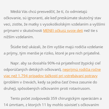
Médiá Vás chcú presvedčiť, že tí, čo odmietajú
očkovanie, sú ignoranti, ale keď preskúmate skutočný stav
veci, zistíte, že matky s vysokoškolským vzdelaním a vyššími
príjmami v skutočnosti
MENEJ očkujú svoje deti
než tie s
nižším vzdelaním.
Štúdie tiež ukázali, že čím vyššie majú rodičia vzdelanie
a príjmy, tým menšie je riziko, ktoré je pre nich prijateľné.
Napr. aby sa dosiahla 90%-ná prijateľnosť (typický cieľ
odporúčaných detských očkovaní),
neprijmú rodičia ročne
viac než 1.794 prípadov ťažkostí pri vstrebávaní potravy
(problém v črevách, kedy sa jedna časť čreva zasunie do
druhej), spôsobených očkovaním proti rotavírusom.
Tento počet zodpovedá 359 chirurgickým operáciám a
14 úmrtiam, z ktorých 11 by mohlo súvisieť s očkovaním