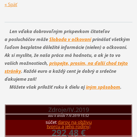
« Späť
Len vďaka dobrovoľným príspevkom čitateľov
a poslucháčov môže
Sloboda v očkovaní
prinášať všetkým
ľuďom bezplatne dôležité informácie (nielen) o očkovaní.
Ak si myslíte, že naša práca má hodnotu, a ak je to vo
vašich možnostiach,
prispejte, prosím, na ďalší chod tejto
stránky
. Každé euro a každý cent je dobrý a srdečne
ďakujeme zaň!
Môžete však priložiť ruku k dielu aj
iným spôsobom
.
Zdroje/IV.2019
stav k strede 7.IV.2019 15:52
súčet
darov na obživu
tvorcu a jeho rodiny
:
292,48 €