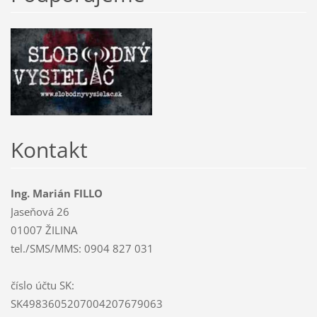
Kontakt
Ing. Marián FILLO
Jaseňová 26
01007 ŽILINA
tel./SMS/MMS: 0904 827 031
číslo účtu SK:
SK4983605207004207679063