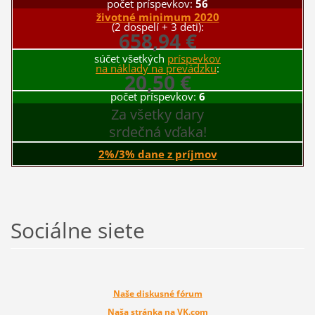
počet príspevkov:
56
životné minimum 2020
(2 dospelí + 3 deti):
658,94 €
súčet všetkých
príspevkov
na náklady na prevádzku
:
20,50 €
počet príspevkov:
6
Za všetky dary
srdečná vďaka!
2%/3% dane z príjmov
Sociálne siete
Naše diskusné fórum
Naša stránka na VK.com