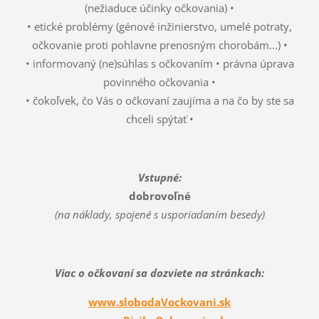
(nežiaduce účinky očkovania) •
• etické problémy (génové inžinierstvo, umelé potraty,
očkovanie proti pohlavne prenosným chorobám...) •
• informovaný (ne)súhlas s očkovaním • právna úprava
povinného očkovania •
• čokoľvek, čo Vás o očkovaní zaujíma a na čo by ste sa
chceli spýtať •
Vstupné:
dobrovoľné
(na náklady, spojené s usporiadaním besedy)
Viac o očkovaní sa dozviete na stránkach:
www.slobodaVockovani.sk