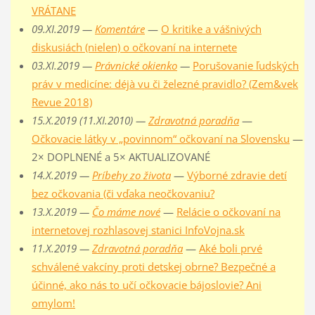
VRÁTANE
09.XI.2019 —
Komentáre
—
O kritike a vášnivých
diskusiách (nielen) o očkovaní na internete
03.XI.2019 —
Právnické okienko
—
Porušovanie ľudských
práv v medicíne: déjà vu či železné pravidlo? (Zem&vek
Revue 2018)
15.X.2019 (11.XI.2010) —
Zdravotná poradňa
—
Očkovacie látky v „povinnom“ očkovaní na Slovensku
—
2× DOPLNENÉ a 5× AKTUALIZOVANÉ
14.X.2019 —
Príbehy zo života
—
Výborné zdravie detí
bez očkovania (či vďaka neočkovaniu?
13.X.2019 —
Čo máme nové
—
Relácie o očkovaní na
internetovej rozhlasovej stanici InfoVojna.sk
11.X.2019 —
Zdravotná poradňa
—
Aké boli prvé
schválené vakcíny proti detskej obrne? Bezpečné a
účinné, ako nás to učí očkovacie bájoslovie? Ani
omylom!