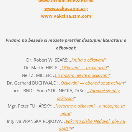
www.RizikaOckovania.sk
www.ockovanie.org
www.vakcina.szm.com
Priamo na besede si môžete prezrieť dostupnú literatúru o
očkovaní:
Dr. Robert W. SEARS:
„
Kniha o očkování
“
Dr. Martin HIRTE:
„
Očkování — pro a proti
“
Neil Z. MILLER:
„
Co možná nevíte o očkování
“
Dr. Gerhard BUCHWALD:
„
Očkování — obchod se strachem
“
prof. RNDr. Anna STRUNECKÁ, DrSc.:
„
Varovné signály
očkování
“
Mgr. Peter TUHÁRSKY:
„
Hovorme o očkovaní… a nebojme sa
pýtať
“
Ing. Iva VRANSKÁ-ROJKOVÁ:
„
Vakcína alebo Nedovoľ, aby mi
ublížili
“