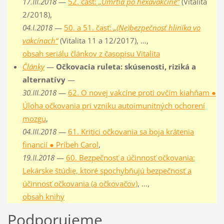
17.III.2018
—
52. časť:
„Úmrtia po hexavakcíne“
(Vitalita
2/2018),
04.I.2018
—
50. a 51. časť:
„(Ne)bezpečnosť hliníka vo
vakcínach“
(Vitalita 11 a 12/2017), …,
obsah seriálu článkov z časopisu Vitalita
Články
—
Očkovacia ruleta: skúsenosti, riziká a
alternatívy
—
30.III.2018
—
62. O novej vakcíne proti ovčím kiahňam ●
Úloha očkovania pri vzniku autoimunitných ochorení
mozgu
,
04.III.2018
—
61. Kritici očkovania sa boja krátenia
financií ● Príbeh Carol
,
19.II.2018
—
60. Bezpečnosť a účinnosť očkovania:
Lekárske štúdie, ktoré spochybňujú bezpečnosť a
účinnosť očkovania (a očkovačov)
, …,
obsah knihy
Podporujeme