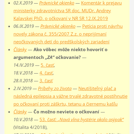
02.X.2019 —
Právnické okienko
—
Komentár k prejavu
ministerky zdravotníctva SR doc. MUDr. Andrey
Kalavskej PhD. o očkovaní v NR SR 12.IX.2019
06.IX.2019 —
Právnické okienko
—
Petícia proti návrhu
novely zákona č. 355/2007 Z.z. o neprijímaní
neočkovaných detí do predškolských zariadení
Články
—
Ako vôbec môže niekto hovoriť o
argumentoch
„ZA“
očkovanie?
—
14.IV.2019
—
5. časť
,
18.V.2018
—
4. časť
,
28.II.2018
—
3. časť
2.IV.2019 —
Príbehy zo života
—
Neutíšiteľný plač a
následná epilepsia a vážne trvalé zdravotné postihnutie
po očkovaní proti záškrtu, tetanu a čiernemu kašľu
Články
—
Čo možno neviete o očkovaní
—
10.V.2018
—
53. časť:
„Nová vlna hystérie okolo osýpok“
(Vitalita 4/2018),