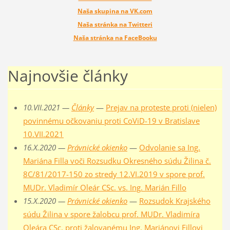
Naša skupina na VK.com
Naša stránka na Twitteri
Naša stránka na FaceBooku
Najnovšie články
10.VII.2021 —
Články
—
Prejav na proteste proti (nielen)
povinnému očkovaniu proti CoViD-19 v Bratislave
10.VII.2021
16.X.2020 —
Právnické okienko
—
Odvolanie sa Ing.
Mariána Filla voči Rozsudku Okresného súdu Žilina č.
8C/81/2017-150 zo stredy 12.VI.2019 v spore prof.
MUDr. Vladimír Oleár CSc. vs. Ing. Marián Fillo
15.X.2020 —
Právnické okienko
—
Rozsudok Krajského
súdu Žilina v spore žalobcu prof. MUDr. Vladimíra
Oleára CSc. proti žalovanému Ing. Mariánovi Fillovi