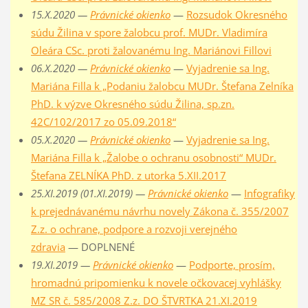
15.X.2020 —
Právnické okienko
—
Rozsudok Okresného
súdu Žilina v spore žalobcu prof. MUDr. Vladimíra
Oleára CSc. proti žalovanému Ing. Mariánovi Fillovi
06.X.2020 —
Právnické okienko
—
Vyjadrenie sa Ing.
Mariána Filla k „Podaniu žalobcu MUDr. Štefana Zelníka
PhD. k výzve Okresného súdu Žilina, sp.zn.
42C/102/2017 zo 05.09.2018“
05.X.2020 —
Právnické okienko
—
Vyjadrenie sa Ing.
Mariána Filla k „Žalobe o ochranu osobnosti“ MUDr.
Štefana ZELNÍKA PhD. z utorka 5.XII.2017
25.XI.2019 (01.XI.2019) —
Právnické okienko
—
Infografiky
k prejednávanému návrhu novely Zákona č. 355/2007
Z.z. o ochrane, podpore a rozvoji verejného
zdravia
— DOPLNENÉ
19.XI.2019 —
Právnické okienko
—
Podporte, prosím,
hromadnú pripomienku k novele očkovacej vyhlášky
MZ SR č. 585/2008 Z.z. DO ŠTVRTKA 21.XI.2019