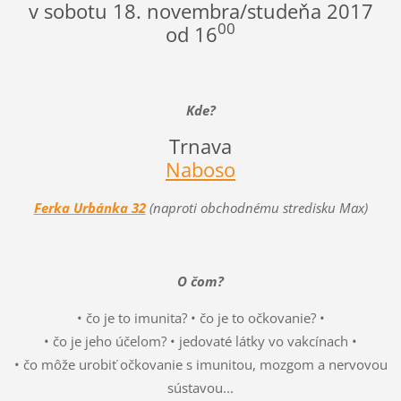
v sobotu 18. novembra/studeňa 2017
00
od 16
Kde?
Trnava
Naboso
Ferka Urbánka 32
(naproti obchodnému stredisku Max)
O čom?
• čo je to imunita? • čo je to očkovanie? •
• čo je jeho účelom? • jedovaté látky vo vakcínach •
• čo môže urobiť očkovanie s imunitou, mozgom a nervovou
sústavou...