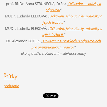
prof. RNDr. Anna STRUNECKÁ, DrSc.:
„
Očkování — otázky a
odpovědi
“
MUDr. Ludmila ELEKOVÁ:
„
Očkování, jeho účinky, následky a
jejich léčba I.
“
MUDr. Ludmila ELEKOVÁ:
„
Očkování, jeho účinky, následky a
jejich léčba II.
“
Dr. Alexandr KOTOK:
„
Očkovanie v otázkach a odpovediach
pre premýšľajúcich rodičov
“
ako aj ďalšie, s očkovaním súvisiace knihy
Štítky
:
podujatia