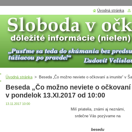
Úvodná stránka
Úvodná stránka
>
Beseda „Čo možno neviete o očkovaní a imunite“ v Ša
Beseda „Čo možno neviete o očkovaní a
v pondelok 13.XI.2017 od 10:00
13.11.2017 10:00
Milí priatelia, známi aj neznámi,
srdečne Vás pozývame na
besedu