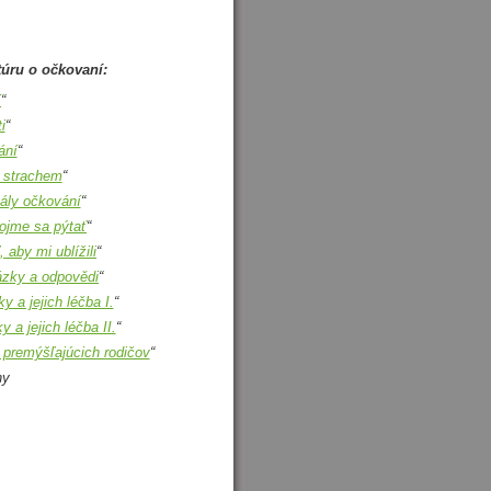
túru o očkovaní:
í
“
i
“
ání
“
 strachem
“
ály očkování
“
ojme sa pýtať
“
aby mi ublížili
“
zky a odpovědi
“
y a jejich léčba I.
“
 a jejich léčba II.
“
 premýšľajúcich rodičov
“
hy