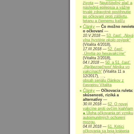
života
—
Neutíšiteľný plač a
následná epilepsia a vážne
trvalé zdravotné postihnutie
po očkovaní proti záškrtu,
tetanu a čiernemu kašľu
Články
—
Čo možno neviet
o očkovaní
—
10.V.2018
—
53. časť:
„Nová
vlna hystérie okolo osýpok“
(Vitalita 4/2018),
17.III.2018
—
52. časť:
„Úmrtia po hexavakcíne“
(Vitalita 2/2018),
04.I.2018
—
50. a 51. časť:
„(Ne)bezpečnosť hliníka vo
vakcínach“
(Vitalita 11 a
12/2017), …,
obsah seriálu článkov z
časopisu Vitalita
Články
—
Očkovacia ruleta:
skúsenosti, riziká a
alternatívy
—
30.III.2018
—
62. O novej
vakcíne proti ovčím kiahňam
● Úloha očkovania pri vzniku
autoimunitných ochorení
mozgu
,
04.III.2018
—
61. Kritici
očkovania sa boja krátenia