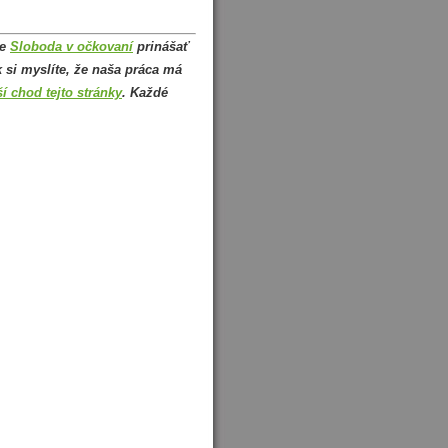
že
Sloboda v očkovaní
prinášať
 si myslíte, že naša práca má
ší chod tejto stránky
. Každé