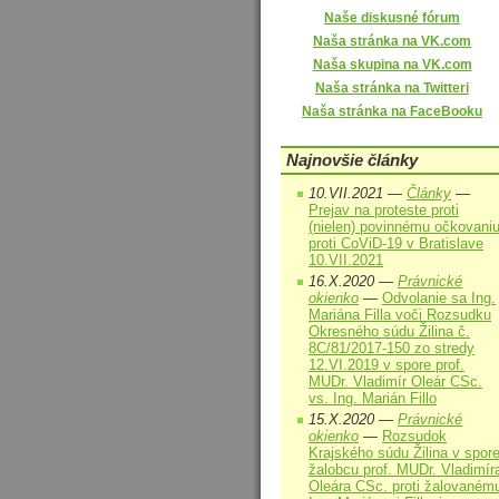
Naše diskusné fórum
Naša stránka na VK.com
Naša skupina na VK.com
Naša stránka na Twitteri
Naša stránka na FaceBooku
Najnovšie články
10.VII.2021 —
Články
—
Prejav na proteste proti
(nielen) povinnému očkovani
proti CoViD-19 v Bratislave
10.VII.2021
16.X.2020 —
Právnické
okienko
—
Odvolanie sa Ing.
Mariána Filla voči Rozsudku
Okresného súdu Žilina č.
8C/81/2017-150 zo stredy
12.VI.2019 v spore prof.
MUDr. Vladimír Oleár CSc.
vs. Ing. Marián Fillo
15.X.2020 —
Právnické
okienko
—
Rozsudok
Krajského súdu Žilina v spor
žalobcu prof. MUDr. Vladimír
Oleára CSc. proti žalovaném