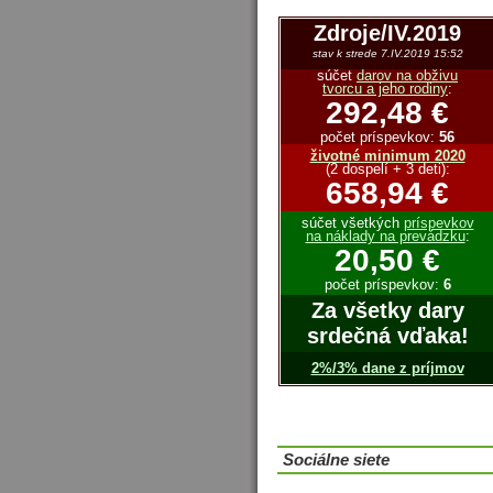
Zdroje/IV.2019
stav k strede 7.IV.2019 15:52
súčet
darov na obživu
tvorcu a jeho rodiny
:
292,48 €
počet príspevkov:
56
životné minimum 2020
(2 dospelí + 3 deti):
658,94 €
súčet všetkých
príspevkov
na náklady na prevádzku
:
20,50 €
počet príspevkov:
6
Za všetky dary
srdečná vďaka!
2%/3% dane z príjmov
Sociálne siete