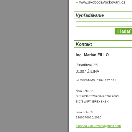
www.svobodaVockovani.cz
Vyhľadávanie
Kontakt
Ing. Marián FILLO
Jaseňová 26
01007 ŽILINA
tel./SMS/MMS: 0904 827 031
číslo účtu SK:
SK4983605207004207679063
BIC/SWIFT: BREXSKBX
číslo účtu CZ:
2800070065/2010
sloboda.
v.ockova
ni@gmail
.com