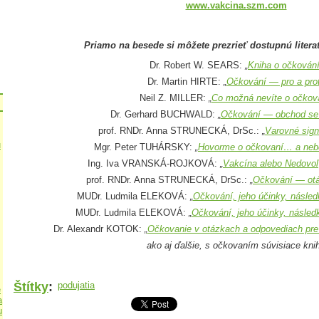
www.vakcina.szm.com
Priamo na besede si môžete prezrieť dostupnú litera
Dr. Robert W. SEARS:
„
Kniha o očkován
Dr. Martin HIRTE:
„
Očkování — pro a prot
Neil Z. MILLER:
„
Co možná nevíte o očkov
Dr. Gerhard BUCHWALD:
„
Očkování — obchod se
prof. RNDr. Anna STRUNECKÁ, DrSc.:
„
Varovné sign
u
Mgr. Peter TUHÁRSKY:
„
Hovorme o očkovaní… a neb
Ing. Iva VRANSKÁ-ROJKOVÁ:
„
Vakcína alebo Nedovoľ, 
prof. RNDr. Anna STRUNECKÁ, DrSc.:
„
Očkování — otá
MUDr. Ludmila ELEKOVÁ:
„
Očkování, jeho účinky, následk
MUDr. Ludmila ELEKOVÁ:
„
Očkování, jeho účinky, následky
Dr. Alexandr KOTOK:
„
Očkovanie v otázkach a odpovediach pre
ako aj ďalšie, s očkovaním súvisiace kni
Štítky
:
podujatia
e
a
u