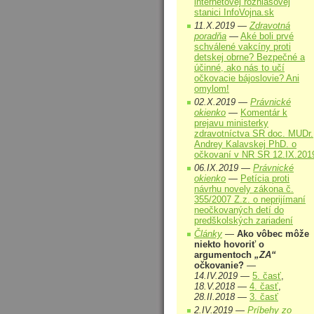
internetovej rozhlasovej
stanici InfoVojna.sk
11.X.2019 —
Zdravotná
poradňa
—
Aké boli prvé
schválené vakcíny proti
detskej obrne? Bezpečné a
účinné, ako nás to učí
očkovacie bájoslovie? Ani
omylom!
02.X.2019 —
Právnické
okienko
—
Komentár k
prejavu ministerky
zdravotníctva SR doc. MUDr.
Andrey Kalavskej PhD. o
očkovaní v NR SR 12.IX.201
06.IX.2019 —
Právnické
okienko
—
Petícia proti
návrhu novely zákona č.
355/2007 Z.z. o neprijímaní
neočkovaných detí do
predškolských zariadení
Články
—
Ako vôbec môže
niekto hovoriť o
argumentoch
„ZA“
očkovanie?
—
14.IV.2019
—
5. časť
,
18.V.2018
—
4. časť
,
28.II.2018
—
3. časť
2.IV.2019 —
Príbehy zo