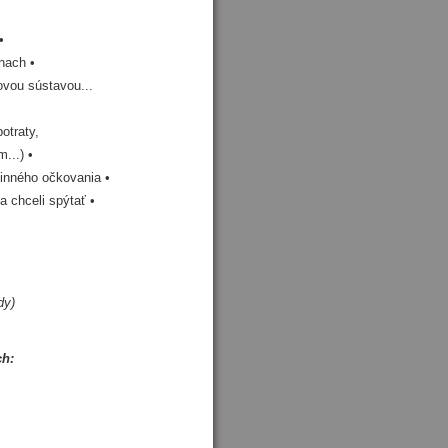
•
ínach •
ovou sústavou...
otraty,
...) •
inného očkovania •
 chceli spýtať •
dy)
ch: