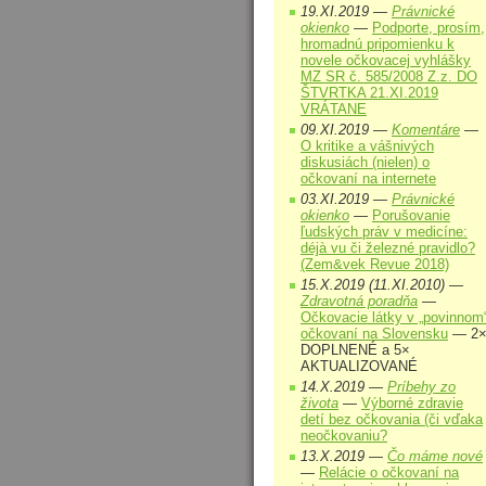
19.XI.2019 —
Právnické
okienko
—
Podporte, prosím,
hromadnú pripomienku k
novele očkovacej vyhlášky
MZ SR č. 585/2008 Z.z. DO
ŠTVRTKA 21.XI.2019
VRÁTANE
09.XI.2019 —
Komentáre
—
O kritike a vášnivých
diskusiách (nielen) o
očkovaní na internete
03.XI.2019 —
Právnické
okienko
—
Porušovanie
ľudských práv v medicíne:
déjà vu či železné pravidlo?
(Zem&vek Revue 2018)
15.X.2019 (11.XI.2010) —
Zdravotná poradňa
—
Očkovacie látky v „povinnom
očkovaní na Slovensku
— 2
DOPLNENÉ a 5×
AKTUALIZOVANÉ
14.X.2019 —
Príbehy zo
života
—
Výborné zdravie
detí bez očkovania (či vďaka
neočkovaniu?
13.X.2019 —
Čo máme nové
—
Relácie o očkovaní na