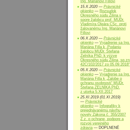
Ing. Mariánovi Fillovi
15.X.2020 —
Právnické
okienko
—
Rozsudok
Okresného súdu Žilina v
spore žalobcu prof. MUDr.
Vladimíra Oleára CSc. proti
žalovanému Ing. Mariánovi
Fillovi
06.X.2020 —
Právnické
okienko
—
Vyjadrenie sa Ing.
Mariána Filla k „Podaniu
žalobcu MUDr. Štefana
Zelníka PhD. k výzve
Okresného súdu Žilina, sp.zn
42C/102/2017 zo 05.09.2018“
05.X.2020 —
Právnické
okienko
—
Vyjadrenie sa Ing.
Mariána Filla k „Žalobe o
ochranu osobnosti“ MUDr.
Štefana ZELNÍKA PhD.
z utorka 5.XII.2017
25.XI.2019 (01.XI.2019)
—
Právnické
okienko
—
Infografiky k
prejednávanému návrhu
novely Zákona č. 355/2007
Z.z. o ochrane, podpore a
rozvoji verejného
zdravia
— DOPLNENÉ