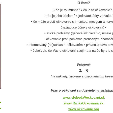
O čom?
• čo je to imunita? • čo je to očkovanie? 
• čo je jeho účelom? • jedovaté látky vo vakc
• čo môže urobiť očkovanie s imunitou, mozgom a nerv
(nežiaduce účinky očkovania) •
• etické problémy (génové inžinierstvo, umelé p
očkovanie proti pohlavne prenosným chorobám
• informovaný (ne)súhlas s očkovaním • právna úprava pov
• čokoľvek, čo Vás o očkovaní zaujíma a na čo by ste sa
Vstupné:
2,— €
(na náklady, spojené s usporiadaním bese
Viac o očkovaní sa dozviete na stránka
www.slobodaVockovani.sk
www.RizikaOckovania.sk
www.ockovanie.org