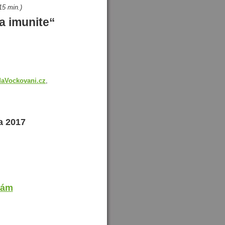
15 min.)
a imunite“
aVockovani.cz
,
a 2017
mám