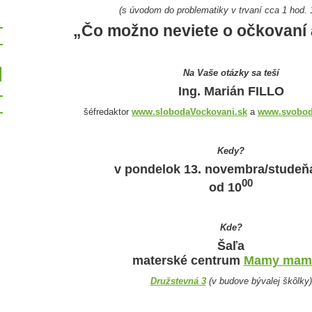
(s úvodom do problematiky v trvaní cca 1 hod. 
„Čo možno neviete o očkovaní 
Na Vaše otázky sa teší
Ing. Marián FILLO
šéfredaktor
www.slobodaVockovani.sk
a
www.svobod
Kedy?
v pondelok 13. novembra/studeň
00
od 10
Kde?
Šaľa
materské centrum
Mamy ma
Družstevná 3
(v budove bývalej škôlky)