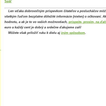
Späť
Len vďaka dobrovoľným príspevkom čitateľov a poslucháčov mô
všetkým ľuďom bezplatne dôležité informácie (nielen) o očkovaní. Ak
hodnotu, a ak je to vo vašich možnostiach,
prispejte, prosím, na ďal
euro a každý cent je dobrý a srdečne ďakujeme zaň!
Môžete však priložiť ruku k dielu aj
iným spôsobom
.
.