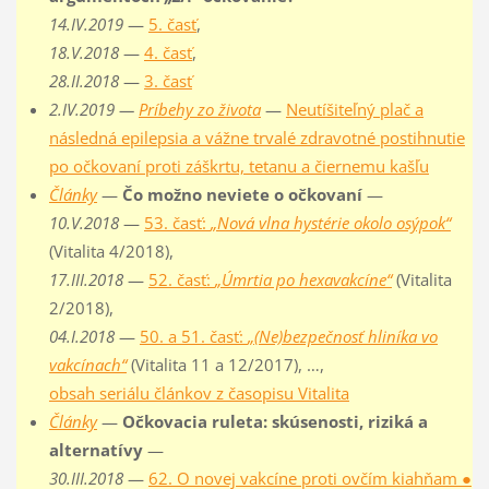
14.IV.2019
—
5. časť
,
18.V.2018
—
4. časť
,
28.II.2018
—
3. časť
2.IV.2019 —
Príbehy zo života
—
Neutíšiteľný plač a
následná epilepsia a vážne trvalé zdravotné postihnutie
po očkovaní proti záškrtu, tetanu a čiernemu kašľu
Články
—
Čo možno neviete o očkovaní
—
10.V.2018
—
53. časť:
„Nová vlna hystérie okolo osýpok“
(Vitalita 4/2018),
17.III.2018
—
52. časť:
„Úmrtia po hexavakcíne“
(Vitalita
2/2018),
04.I.2018
—
50. a 51. časť:
„(Ne)bezpečnosť hliníka vo
vakcínach“
(Vitalita 11 a 12/2017), …,
obsah seriálu článkov z časopisu Vitalita
Články
—
Očkovacia ruleta: skúsenosti, riziká a
alternatívy
—
30.III.2018
—
62. O novej vakcíne proti ovčím kiahňam ●