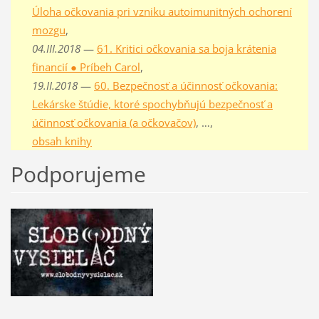
Úloha očkovania pri vzniku autoimunitných ochorení
mozgu
,
04.III.2018
—
61. Kritici očkovania sa boja krátenia
financií ● Príbeh Carol
,
19.II.2018
—
60. Bezpečnosť a účinnosť očkovania:
Lekárske štúdie, ktoré spochybňujú bezpečnosť a
účinnosť očkovania (a očkovačov)
, …,
obsah knihy
Podporujeme