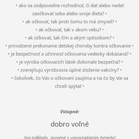
• ako sa zodpovedne rozhodnúť, či dať alebo nedať
zaočkovať seba alebo svoje dieťa? •
• ak očkovať, tak proti čomu to má zmysel? •
• ak očkovať, tak v akom veku? •
• ak očkovať, tak čím a akým spôsobom? •
• prirodzené prekonanie detskej choroby kontra očkovanie •
• je bezpečnosť a účinnosť očkovania vedecky dokázaná? •
• je výroba očkovacích látok dokonale bezpečná? •
• zverejňujú výrobcovia úplné zloženie vakcíny? •
• čokoľvek, čo Vás o očkovaní zaujíma a na čo by ste sa
chceli spýtať •
Vstupné:
dobro voľné
(na náklady, spojené s usporiadaním besedy)