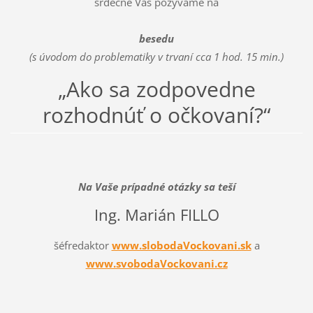
srdečne Vás pozývame na
besedu
(s úvodom do problematiky v trvaní cca 1 hod. 15 min.)
„Ako sa zodpovedne
rozhodnúť o očkovaní?“
Na Vaše prípadné otázky sa teší
Ing. Marián FILLO
šéfredaktor
www.slobodaVockovani.sk
a
www.svobodaVockovani.cz