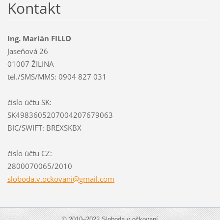
Kontakt
Ing. Marián FILLO
Jaseňová 26
01007 ŽILINA
tel./SMS/MMS: 0904 827 031
číslo účtu SK:
SK4983605207004207679063
BIC/SWIFT: BREXSKBX
číslo účtu CZ:
2800070065/2010
sloboda.
v.ockova
ni@gmail
.com
© 2010–2022 Sloboda v očkovaní