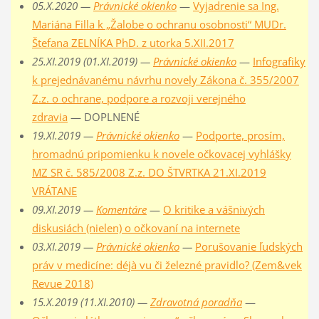
05.X.2020 —
Právnické okienko
—
Vyjadrenie sa Ing.
Mariána Filla k „Žalobe o ochranu osobnosti“ MUDr.
Štefana ZELNÍKA PhD. z utorka 5.XII.2017
25.XI.2019 (01.XI.2019) —
Právnické okienko
—
Infografiky
k prejednávanému návrhu novely Zákona č. 355/2007
Z.z. o ochrane, podpore a rozvoji verejného
zdravia
— DOPLNENÉ
19.XI.2019 —
Právnické okienko
—
Podporte, prosím,
hromadnú pripomienku k novele očkovacej vyhlášky
MZ SR č. 585/2008 Z.z. DO ŠTVRTKA 21.XI.2019
VRÁTANE
09.XI.2019 —
Komentáre
—
O kritike a vášnivých
diskusiách (nielen) o očkovaní na internete
03.XI.2019 —
Právnické okienko
—
Porušovanie ľudských
práv v medicíne: déjà vu či železné pravidlo? (Zem&vek
Revue 2018)
15.X.2019 (11.XI.2010) —
Zdravotná poradňa
—