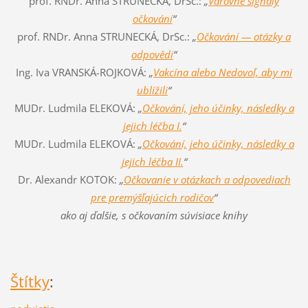
prof. RNDr. Anna STRUNECKÁ, DrSc.:
„
Varovné signály
očkování
“
prof. RNDr. Anna STRUNECKÁ, DrSc.:
„
Očkování — otázky a
odpovědi
“
Ing. Iva VRANSKÁ-ROJKOVÁ:
„
Vakcína alebo Nedovoľ, aby mi
ublížili
“
MUDr. Ludmila ELEKOVÁ:
„
Očkování, jeho účinky, následky a
jejich léčba I.
“
MUDr. Ludmila ELEKOVÁ:
„
Očkování, jeho účinky, následky a
jejich léčba II.
“
Dr. Alexandr KOTOK:
„
Očkovanie v otázkach a odpovediach
pre premýšľajúcich rodičov
“
ako aj ďalšie, s očkovaním súvisiace knihy
Štítky
: