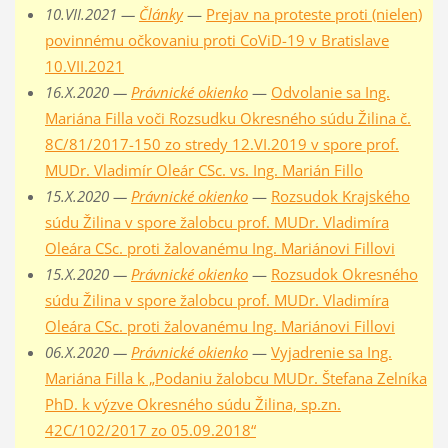
10.VII.2021 —
Články
—
Prejav na proteste proti (nielen)
povinnému očkovaniu proti CoViD-19 v Bratislave
10.VII.2021
16.X.2020 —
Právnické okienko
—
Odvolanie sa Ing.
Mariána Filla voči Rozsudku Okresného súdu Žilina č.
8C/81/2017-150 zo stredy 12.VI.2019 v spore prof.
MUDr. Vladimír Oleár CSc. vs. Ing. Marián Fillo
15.X.2020 —
Právnické okienko
—
Rozsudok Krajského
súdu Žilina v spore žalobcu prof. MUDr. Vladimíra
Oleára CSc. proti žalovanému Ing. Mariánovi Fillovi
15.X.2020 —
Právnické okienko
—
Rozsudok Okresného
súdu Žilina v spore žalobcu prof. MUDr. Vladimíra
Oleára CSc. proti žalovanému Ing. Mariánovi Fillovi
06.X.2020 —
Právnické okienko
—
Vyjadrenie sa Ing.
Mariána Filla k „Podaniu žalobcu MUDr. Štefana Zelníka
PhD. k výzve Okresného súdu Žilina, sp.zn.
42C/102/2017 zo 05.09.2018“