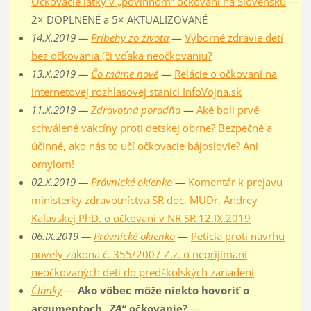
Očkovacie látky v „povinnom“ očkovaní na Slovensku
—
2× DOPLNENÉ a 5× AKTUALIZOVANÉ
14.X.2019 —
Príbehy zo života
—
Výborné zdravie detí
bez očkovania (či vďaka neočkovaniu?
13.X.2019 —
Čo máme nové
—
Relácie o očkovaní na
internetovej rozhlasovej stanici InfoVojna.sk
11.X.2019 —
Zdravotná poradňa
—
Aké boli prvé
schválené vakcíny proti detskej obrne? Bezpečné a
účinné, ako nás to učí očkovacie bájoslovie? Ani
omylom!
02.X.2019 —
Právnické okienko
—
Komentár k prejavu
ministerky zdravotníctva SR doc. MUDr. Andrey
Kalavskej PhD. o očkovaní v NR SR 12.IX.2019
06.IX.2019 —
Právnické okienko
—
Petícia proti návrhu
novely zákona č. 355/2007 Z.z. o neprijímaní
neočkovaných detí do predškolských zariadení
Články
—
Ako vôbec môže niekto hovoriť o
argumentoch
„ZA“
očkovanie?
—