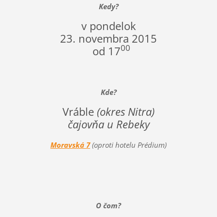
Kedy?
v pondelok
23. novembra 2015
00
od 17
Kde?
Vráble
(okres Nitra)
čajovňa u Rebeky
Moravská 7
(oproti hotelu Prédium)
O čom?