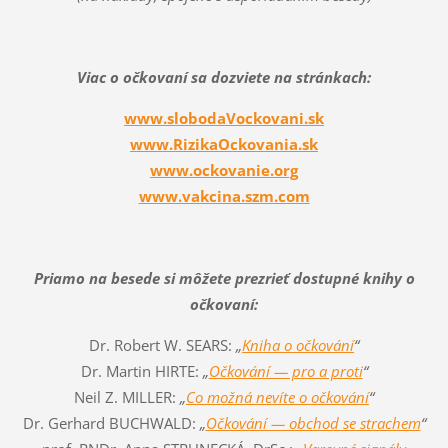
Viac o očkovaní sa dozviete na stránkach:
www.slobodaVockovani.sk
www.RizikaOckovania.sk
www.ockovanie.org
www.vakcina.szm.com
Priamo na besede si môžete prezrieť dostupné knihy o
očkovaní:
Dr. Robert W. SEARS:
„
Kniha o očkování
“
Dr. Martin HIRTE:
„
Očkování — pro a proti
“
Neil Z. MILLER:
„
Co možná nevíte o očkování
“
Dr. Gerhard BUCHWALD:
„
Očkování — obchod se strachem
“