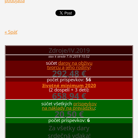
podujatia
« Späť
Zdroje/IV.2019
stav k strede 7.IV.2019 15:52
súčet
darov na obživu
tvorcu a jeho rodiny
:
292,48 €
počet príspevkov:
56
životné minimum 2020
(2 dospelí + 3 deti):
658,94 €
súčet všetkých
príspevkov
na náklady na prevádzku
:
20,50 €
počet príspevkov:
6
Za všetky dary
srdečná vďaka!