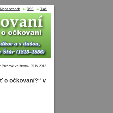
Mapa stránok
RSS
Tlač
 Prešove vo štvrtok 25.IV.2013
 o očkovaní?“ v