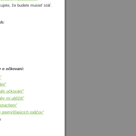
kujete, že budete musieť stáť.
ch:
y o očkovaní:
“
ání“
ály očkování“
y mi ublížili“
strachem“
 premýšľajúcich rodičov“
y