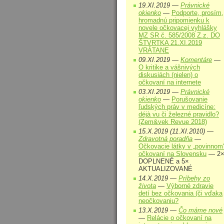
19.XI.2019 —
Právnické
okienko
—
Podporte, prosím,
hromadnú pripomienku k
novele očkovacej vyhlášky
MZ SR č. 585/2008 Z.z. DO
ŠTVRTKA 21.XI.2019
VRÁTANE
09.XI.2019 —
Komentáre
—
O kritike a vášnivých
diskusiách (nielen) o
očkovaní na internete
03.XI.2019 —
Právnické
okienko
—
Porušovanie
ľudských práv v medicíne:
déjà vu či železné pravidlo?
(Zem&vek Revue 2018)
15.X.2019 (11.XI.2010) —
Zdravotná poradňa
—
Očkovacie látky v „povinnom
očkovaní na Slovensku
— 2
DOPLNENÉ a 5×
AKTUALIZOVANÉ
14.X.2019 —
Príbehy zo
života
—
Výborné zdravie
detí bez očkovania (či vďaka
neočkovaniu?
13.X.2019 —
Čo máme nové
—
Relácie o očkovaní na