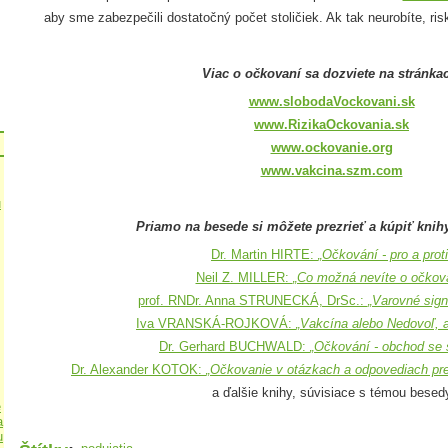
aby sme zabezpečili dostatočný počet stoličiek. Ak tak neurobíte, ris
Viac o očkovaní sa dozviete na stránka
www.slobodaVockovani.sk
www.RizikaOckovania.sk
www.ockovanie.org
www.vakcina.szm.com
u
Priamo na besede si môžete prezrieť a kúpiť knih
Dr. Martin HIRTE:
„Očkování - pro a proti
Neil Z. MILLER:
„Co možná nevíte o očkov
prof. RNDr. Anna STRUNECKÁ, DrSc.:
„Varovné sign
Iva VRANSKÁ-ROJKOVÁ:
„Vakcína alebo Nedovoľ, ab
Dr. Gerhard BUCHWALD:
„Očkování - obchod se 
Dr. Alexander KOTOK:
„Očkovanie v otázkach a odpovediach pre
a ďalšie knihy, súvisiace s témou besed
e
a
u