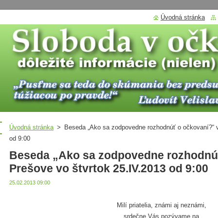
Úvodná stránka
Úvodná stránka
>
Beseda „Ako sa zodpovedne rozhodnúť o očkovaní?“ v
od 9:00
Beseda „Ako sa zodpovedne rozhodnúť
Prešove vo štvrtok 25.IV.2013 od 9:00
25.02.2013 09:00
Milí priatelia, známi aj neznámi,
srdečne Vás pozývame na