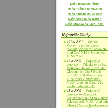
Naše diskusné fórum
Naša stránka na VK.com
Naša skupina na VK.com
Naša stránka na Twitteri
Naša stránka na FaceBooku
Najnovšie články
10.VII.2021 —
Články
—
Prejav na proteste proti
(nielen) povinnému očkovani
proti CoViD-19 v Bratislave
10.VII.2021
16.X.2020 —
Právnické
okienko
—
Odvolanie sa Ing.
Mariána Filla voči Rozsudku
Okresného súdu Žilina č.
8C/81/2017-150 zo stredy
12.VI.2019 v spore prof.
MUDr. Vladimír Oleár CSc.
vs. Ing. Marián Fillo
15.X.2020 —
Právnické
okienko
—
Rozsudok
Krajského súdu Žilina v spor
žalobcu prof. MUDr. Vladimír
Oleára CSc. proti žalovaném