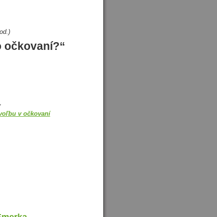
od.)
o očkovaní?“
,
voľbu v očkovaní
Emerka