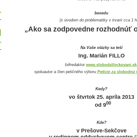
besedu
(s úvodom do problematiky v trvaní cca 1 h
„Ako sa zodpovedne rozhodnúť 
Na Vaše otázky sa teší
Ing. Marián FILLO
šéfredaktor
www.slobodaVockovani.sk
spoluautor a člen petičného výboru
Petície za slobodnú 
Kedy?
vo štvrtok 25. apríla 2013
00
od 9
Kde?
v Prešove-Sekčove
v rodinnom oddychovom centre