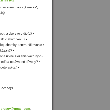
d dverami nápis „Emerka“,
 36
)
eba alebo svoje dieťa? •
 tak v akom veku? •
kej choroby kontra očkovanie •
okázaná? •
ovia úplné zloženie vakcíny? •
lendára oprávnené dôvody? •
cete spýtať •
m besedy)
a.presov@gmail.com
,