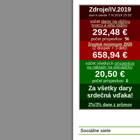
Zdroje/IV.2019
stav k strede 7.IV.2019 15:52
súčet
darov na obživu
tvorcu a jeho rodiny
:
292,48 €
počet príspevkov:
56
životné minimum 2020
(2 dospelí + 3 deti):
658,94 €
súčet všetkých
príspevkov
na náklady na prevádzku
:
20,50 €
počet príspevkov:
6
Za všetky dary
srdečná vďaka!
2%/3% dane z príjmov
Sociálne siete