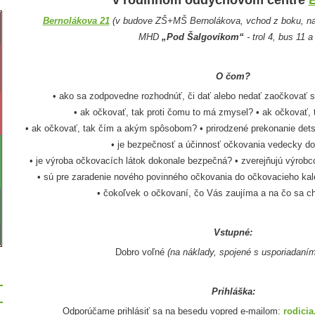
Bernolákova 21
(
v budove ZŠ+MŠ Bernolákova, vchod z boku, na
MHD
„Pod Šalgovíkom“
- trol 4, bus 11 a
O čom?
• ako sa zodpovedne rozhodnúť, či dať alebo nedať zaočkovať s
• ak očkovať, tak proti čomu to má zmysel? • ak očkovať,
• ak očkovať, tak čím a akým spôsobom? • prirodzené prekonanie dets
• je bezpečnosť a účinnosť očkovania vedecky d
• je výroba očkovacích látok dokonale bezpečná? • zverejňujú výrobc
• sú pre zaradenie nového povinného očkovania do očkovacieho ka
• čokoľvek o očkovaní, čo Vás zaujíma a na čo sa ch
Vstupné:
Dobro voľné
(na náklady, spojené s usporiadaní
Prihláška:
Odporúčame prihlásiť sa na besedu vopred e-mailom:
rodici