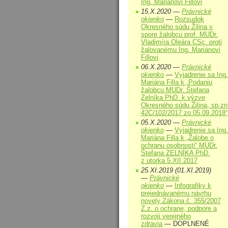
Ing. Mariánovi Fillovi
15.X.2020 —
Právnické
okienko
—
Rozsudok
Okresného súdu Žilina v
spore žalobcu prof. MUDr.
Vladimíra Oleára CSc. proti
žalovanému Ing. Mariánovi
Fillovi
06.X.2020 —
Právnické
okienko
—
Vyjadrenie sa Ing.
Mariána Filla k „Podaniu
žalobcu MUDr. Štefana
Zelníka PhD. k výzve
Okresného súdu Žilina, sp.zn
42C/102/2017 zo 05.09.2018“
05.X.2020 —
Právnické
okienko
—
Vyjadrenie sa Ing.
Mariána Filla k „Žalobe o
ochranu osobnosti“ MUDr.
Štefana ZELNÍKA PhD.
z utorka 5.XII.2017
25.XI.2019 (01.XI.2019)
—
Právnické
okienko
—
Infografiky k
prejednávanému návrhu
novely Zákona č. 355/2007
Z.z. o ochrane, podpore a
rozvoji verejného
zdravia
— DOPLNENÉ