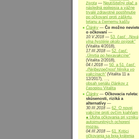
života
—
Neutíšiteľný plač a
následná epilepsia a vážne
trvalé zdravotné postihnutie
po očkovaní proti záškrtu,
tetanu a čiernemu kašľu
Články
—
Čo možno neviet
o očkovaní
—
10.V.2018
—
53. časť:
„Nová
vlna hystérie okolo osýpok“
(Vitalita 4/2018),
17.III.2018
—
52. časť:
„Úmrtia po hexavakcíne“
(Vitalita 2/2018),
04.I.2018
—
50. a 51. časť:
„(Ne)bezpečnosť hliníka vo
vakcínach“
(Vitalita 11 a
12/2017), …,
obsah seriálu článkov z
časopisu Vitalita
Články
—
Očkovacia ruleta:
skúsenosti, riziká a
alternatívy
—
30.III.2018
—
62. O novej
vakcíne proti ovčím kiahňam
● Úloha očkovania pri vzniku
autoimunitných ochorení
mozgu
,
04.III.2018
—
61. Kritici
očkovania sa boja krátenia