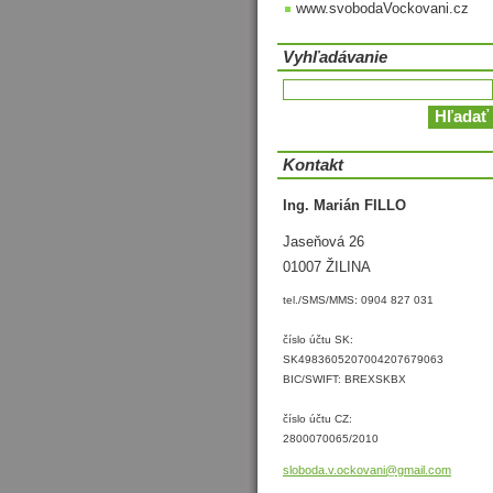
www.svobodaVockovani.cz
Vyhľadávanie
Kontakt
Ing. Marián FILLO
Jaseňová 26
01007 ŽILINA
tel./SMS/MMS: 0904 827 031
číslo účtu SK:
SK4983605207004207679063
BIC/SWIFT: BREXSKBX
číslo účtu CZ:
2800070065/2010
sloboda.
v.ockova
ni@gmail
.com