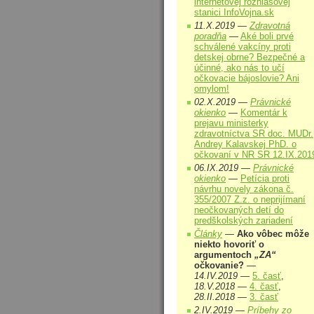
internetovej rozhlasovej
stanici InfoVojna.sk
11.X.2019 —
Zdravotná
poradňa
—
Aké boli prvé
schválené vakcíny proti
detskej obrne? Bezpečné a
účinné, ako nás to učí
očkovacie bájoslovie? Ani
omylom!
02.X.2019 —
Právnické
okienko
—
Komentár k
prejavu ministerky
zdravotníctva SR doc. MUDr.
Andrey Kalavskej PhD. o
očkovaní v NR SR 12.IX.201
06.IX.2019 —
Právnické
okienko
—
Petícia proti
návrhu novely zákona č.
355/2007 Z.z. o neprijímaní
neočkovaných detí do
predškolských zariadení
Články
—
Ako vôbec môže
niekto hovoriť o
argumentoch
„ZA“
očkovanie?
—
14.IV.2019
—
5. časť
,
18.V.2018
—
4. časť
,
28.II.2018
—
3. časť
2.IV.2019 —
Príbehy zo