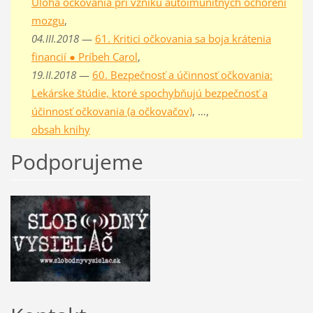
Úloha očkovania pri vzniku autoimunitných ochorení
mozgu
,
04.III.2018
—
61. Kritici očkovania sa boja krátenia
financií ● Príbeh Carol
,
19.II.2018
—
60. Bezpečnosť a účinnosť očkovania:
Lekárske štúdie, ktoré spochybňujú bezpečnosť a
účinnosť očkovania (a očkovačov)
, …,
obsah knihy
Podporujeme