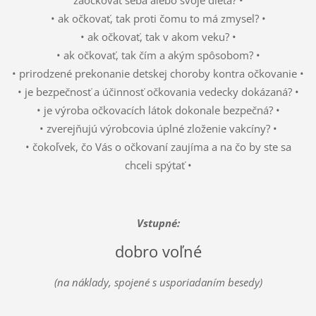
zaočkovať seba alebo svoje dieťa? •
• ak očkovať, tak proti čomu to má zmysel? •
• ak očkovať, tak v akom veku? •
• ak očkovať, tak čím a akým spôsobom? •
• prirodzené prekonanie detskej choroby kontra očkovanie •
• je bezpečnosť a účinnosť očkovania vedecky dokázaná? •
• je výroba očkovacích látok dokonale bezpečná? •
• zverejňujú výrobcovia úplné zloženie vakcíny? •
• čokoľvek, čo Vás o očkovaní zaujíma a na čo by ste sa
chceli spýtať •
Vstupné:
dobro voľné
(na náklady, spojené s usporiadaním besedy)