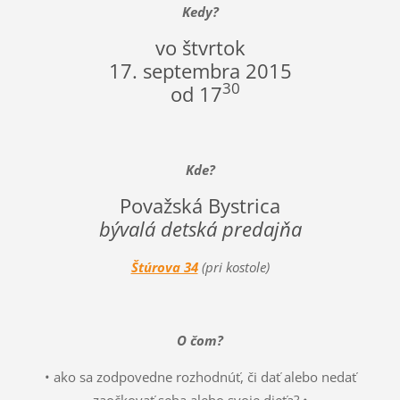
Kedy?
vo štvrtok
17. septembra 2015
30
od 17
Kde?
Považská Bystrica
bývalá detská predajňa
Štúrova 34
(pri kostole)
O čom?
• ako sa zodpovedne rozhodnúť, či dať alebo nedať