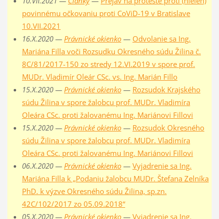
10.VII.2021 —
Články
—
Prejav na proteste proti (nielen)
povinnému očkovaniu proti CoViD-19 v Bratislave
10.VII.2021
16.X.2020 —
Právnické okienko
—
Odvolanie sa Ing.
Mariána Filla voči Rozsudku Okresného súdu Žilina č.
8C/81/2017-150 zo stredy 12.VI.2019 v spore prof.
MUDr. Vladimír Oleár CSc. vs. Ing. Marián Fillo
15.X.2020 —
Právnické okienko
—
Rozsudok Krajského
súdu Žilina v spore žalobcu prof. MUDr. Vladimíra
Oleára CSc. proti žalovanému Ing. Mariánovi Fillovi
15.X.2020 —
Právnické okienko
—
Rozsudok Okresného
súdu Žilina v spore žalobcu prof. MUDr. Vladimíra
Oleára CSc. proti žalovanému Ing. Mariánovi Fillovi
06.X.2020 —
Právnické okienko
—
Vyjadrenie sa Ing.
Mariána Filla k „Podaniu žalobcu MUDr. Štefana Zelníka
PhD. k výzve Okresného súdu Žilina, sp.zn.
42C/102/2017 zo 05.09.2018“
05.X.2020 —
Právnické okienko
—
Vyjadrenie sa Ing.