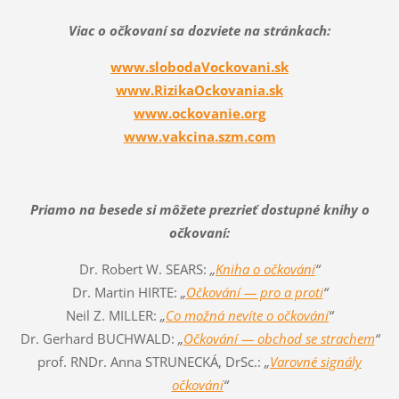
Viac o očkovaní sa dozviete na stránkach:
www.slobodaVockovani.sk
www.RizikaOckovania.sk
www.ockovanie.org
www.vakcina.szm.com
Priamo na besede si môžete prezrieť dostupné knihy o
očkovaní:
Dr. Robert W. SEARS:
„
Kniha o očkování
“
Dr. Martin HIRTE:
„
Očkování — pro a proti
“
Neil Z. MILLER:
„
Co možná nevíte o očkování
“
Dr. Gerhard BUCHWALD:
„
Očkování — obchod se strachem
“
prof. RNDr. Anna STRUNECKÁ, DrSc.:
„
Varovné signály
očkování
“