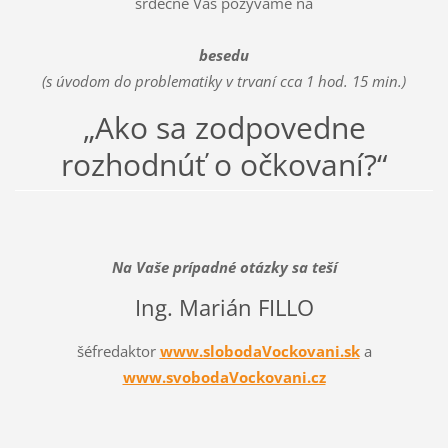
srdečne Vás pozývame na
besedu
(s úvodom do problematiky v trvaní cca 1 hod. 15 min.)
„Ako sa zodpovedne
rozhodnúť o očkovaní?“
Na Vaše prípadné otázky sa teší
Ing. Marián FILLO
šéfredaktor
www.slobodaVockovani.sk
a
www.svobodaVockovani.cz