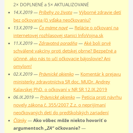
2× DOPLNENÉ a 5× AKTUALIZOVANÉ
14.X.2019 —
Príbehy zo života
—
Výborné zdravie detí
bez očkovania (či vďaka neočkovaniu?
13.X.2019 —
Čo máme nové
—
Relácie o očkovaní na
internetovej rozhlasovej stanici InfoVojna.sk
11.X.2019 —
Zdravotná poradňa
—
Aké boli prvé
schválené vakcíny proti detskej obrne? Bezpečné a
účinné, ako nás to učí očkovacie bájoslovie? Ani
omylom!
02.X.2019 —
Právnické okienko
—
Komentár k prejavu
ministerky zdravotníctva SR doc. MUDr. Andrey
Kalavskej PhD. o očkovaní v NR SR 12.IX.2019
06.IX.2019 —
Právnické okienko
—
Petícia proti návrhu
novely zákona č. 355/2007 Z.z. o neprijímaní
neočkovaných detí do predškolských zariadení
Články
—
Ako vôbec môže niekto hovoriť o
argumentoch
„ZA“
očkovanie?
—