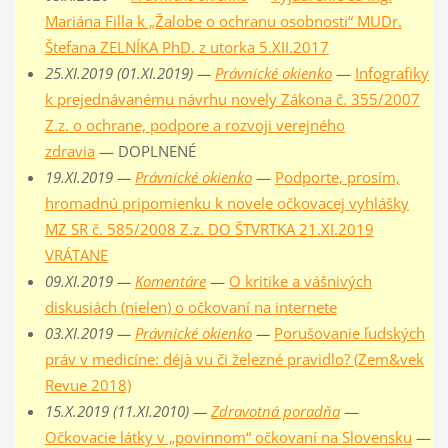
Mariána Filla k „Žalobe o ochranu osobnosti“ MUDr.
Štefana ZELNÍKA PhD. z utorka 5.XII.2017
25.XI.2019 (01.XI.2019) —
Právnické okienko
—
Infografiky
k prejednávanému návrhu novely Zákona č. 355/2007
Z.z. o ochrane, podpore a rozvoji verejného
zdravia
— DOPLNENÉ
19.XI.2019 —
Právnické okienko
—
Podporte, prosím,
hromadnú pripomienku k novele očkovacej vyhlášky
MZ SR č. 585/2008 Z.z. DO ŠTVRTKA 21.XI.2019
VRÁTANE
09.XI.2019 —
Komentáre
—
O kritike a vášnivých
diskusiách (nielen) o očkovaní na internete
03.XI.2019 —
Právnické okienko
—
Porušovanie ľudských
práv v medicíne: déjà vu či železné pravidlo? (Zem&vek
Revue 2018)
15.X.2019 (11.XI.2010) —
Zdravotná poradňa
—
Očkovacie látky v „povinnom“ očkovaní na Slovensku
—