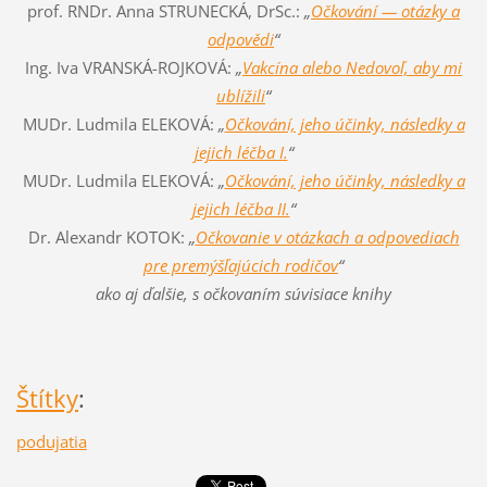
prof. RNDr. Anna STRUNECKÁ, DrSc.:
„
Očkování — otázky a
odpovědi
“
Ing. Iva VRANSKÁ-ROJKOVÁ:
„
Vakcína alebo Nedovoľ, aby mi
ublížili
“
MUDr. Ludmila ELEKOVÁ:
„
Očkování, jeho účinky, následky a
jejich léčba I.
“
MUDr. Ludmila ELEKOVÁ:
„
Očkování, jeho účinky, následky a
jejich léčba II.
“
Dr. Alexandr KOTOK:
„
Očkovanie v otázkach a odpovediach
pre premýšľajúcich rodičov
“
ako aj ďalšie, s očkovaním súvisiace knihy
Štítky
:
podujatia