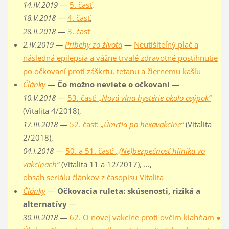
14.IV.2019
—
5. časť
,
18.V.2018
—
4. časť
,
28.II.2018
—
3. časť
2.IV.2019 —
Príbehy zo života
—
Neutíšiteľný plač a
následná epilepsia a vážne trvalé zdravotné postihnutie
po očkovaní proti záškrtu, tetanu a čiernemu kašľu
Články
—
Čo možno neviete o očkovaní
—
10.V.2018
—
53. časť:
„Nová vlna hystérie okolo osýpok“
(Vitalita 4/2018),
17.III.2018
—
52. časť:
„Úmrtia po hexavakcíne“
(Vitalita
2/2018),
04.I.2018
—
50. a 51. časť:
„(Ne)bezpečnosť hliníka vo
vakcínach“
(Vitalita 11 a 12/2017), …,
obsah seriálu článkov z časopisu Vitalita
Články
—
Očkovacia ruleta: skúsenosti, riziká a
alternatívy
—
30.III.2018
—
62. O novej vakcíne proti ovčím kiahňam ●