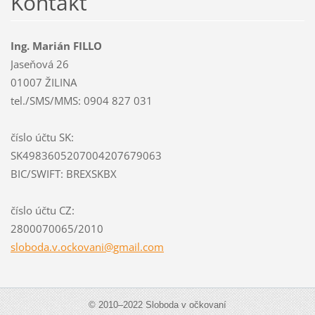
Kontakt
Ing. Marián FILLO
Jaseňová 26
01007 ŽILINA
tel./SMS/MMS: 0904 827 031
číslo účtu SK:
SK4983605207004207679063
BIC/SWIFT: BREXSKBX
číslo účtu CZ:
2800070065/2010
sloboda.
v.ockova
ni@gmail
.com
© 2010–2022 Sloboda v očkovaní