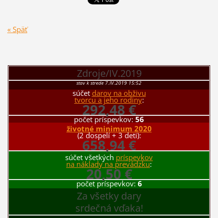
« Späť
Zdroje/IV.2019
stav k strede 7.IV.2019 15:52
súčet
darov na obživu
tvorcu a jeho rodiny
:
292,48 €
počet príspevkov:
56
životné minimum 2020
(2 dospelí + 3 deti):
658,94 €
súčet všetkých
príspevkov
na náklady na prevádzku
:
20,50 €
počet príspevkov:
6
Za všetky dary
srdečná vďaka!