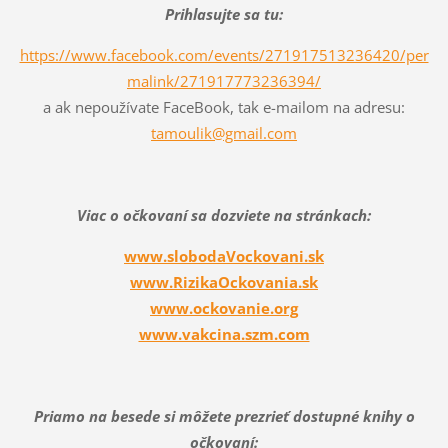
Prihlasujte sa tu:
https://www.facebook.com/events/271917513236420/per
malink/271917773236394/
a ak nepoužívate FaceBook, tak e-mailom na adresu:
tamoulik@gmail.com
Viac o očkovaní sa dozviete na stránkach:
www.slobodaVockovani.sk
www.RizikaOckovania.sk
www.ockovanie.org
www.vakcina.szm.com
Priamo na besede si môžete prezrieť dostupné knihy o
očkovaní: