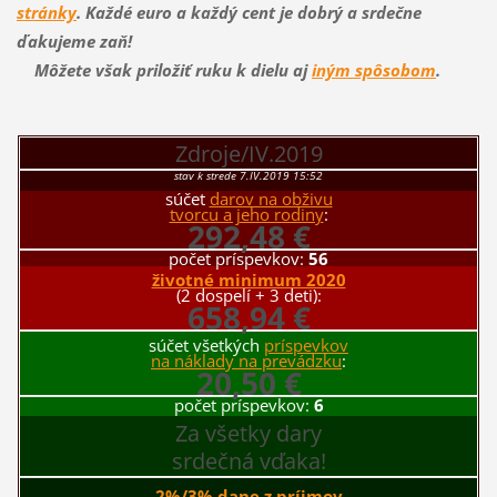
stránky
. Každé euro a každý cent je dobrý a srdečne
ďakujeme zaň!
Môžete však priložiť ruku k dielu aj
iným spôsobom
.
Zdroje/IV.2019
stav k strede 7.IV.2019 15:52
súčet
darov na obživu
tvorcu a jeho rodiny
:
292,48 €
počet príspevkov:
56
životné minimum 2020
(2 dospelí + 3 deti):
658,94 €
súčet všetkých
príspevkov
na náklady na prevádzku
:
20,50 €
počet príspevkov:
6
Za všetky dary
srdečná vďaka!
2%/3% dane z príjmov