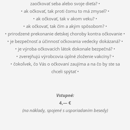
zaočkovať seba alebo svoje dieťa? •
• ak očkovať, tak proti čomu to má zmysel? •
• ak očkovať, tak v akom veku? •
• ak očkovať, tak čím a akým spôsobom? •
• prirodzené prekonanie detskej choroby kontra očkovanie •
• je bezpečnosť a účinnosť očkovania vedecky dokázaná? •
• je výroba očkovacích látok dokonale bezpečná? •
• zverejňujú výrobcovia úplné zloženie vakcíny? •
• čokoľvek, čo Vás o očkovaní zaujíma a na čo by ste sa
chceli spýtať •
Vstupné:
4,— €
(na náklady, spojené s usporiadaním besedy)