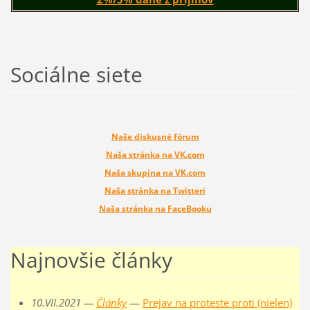
Sociálne siete
Naše diskusné fórum
Naša stránka na VK.com
Naša skupina na VK.com
Naša stránka na Twitteri
Naša stránka na FaceBooku
Najnovšie články
10.VII.2021 —
Články
—
Prejav na proteste proti (nielen)