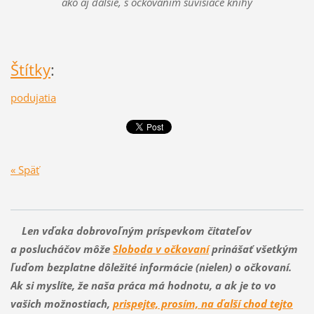
ako aj ďalšie, s očkovaním súvisiace knihy
Štítky
:
podujatia
« Späť
Len vďaka dobrovoľným príspevkom čitateľov
a poslucháčov môže
Sloboda v očkovaní
prinášať všetkým
ľuďom bezplatne dôležité informácie (nielen) o očkovaní.
Ak si myslíte, že naša práca má hodnotu, a ak je to vo
vašich možnostiach,
prispejte, prosím, na ďalší chod tejto