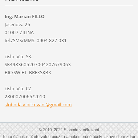
Ing. Marián FILLO
Jaseňová 26
01007 ŽILINA
tel./SMS/MMS: 0904 827 031
číslo účtu SK:
SK4983605207004207679063
BIC/SWIFT: BREXSKBX
číslo účtu CZ:
2800070065/2010
sloboda.
v.ockova
ni@gmail
.com
© 2010–2022 Sloboda v očkovaní
Tento článok môžete voľne použiť na nekomerčné účely, ak uvediete zdroj.