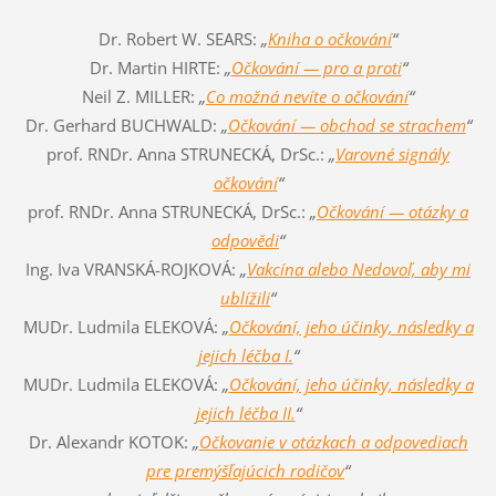
Dr. Robert W. SEARS:
„
Kniha o očkování
“
Dr. Martin HIRTE:
„
Očkování — pro a proti
“
Neil Z. MILLER:
„
Co možná nevíte o očkování
“
Dr. Gerhard BUCHWALD:
„
Očkování — obchod se strachem
“
prof. RNDr. Anna STRUNECKÁ, DrSc.:
„
Varovné signály
očkování
“
prof. RNDr. Anna STRUNECKÁ, DrSc.:
„
Očkování — otázky a
odpovědi
“
Ing. Iva VRANSKÁ-ROJKOVÁ:
„
Vakcína alebo Nedovoľ, aby mi
ublížili
“
MUDr. Ludmila ELEKOVÁ:
„
Očkování, jeho účinky, následky a
jejich léčba I.
“
MUDr. Ludmila ELEKOVÁ:
„
Očkování, jeho účinky, následky a
jejich léčba II.
“
Dr. Alexandr KOTOK:
„
Očkovanie v otázkach a odpovediach
pre premýšľajúcich rodičov
“