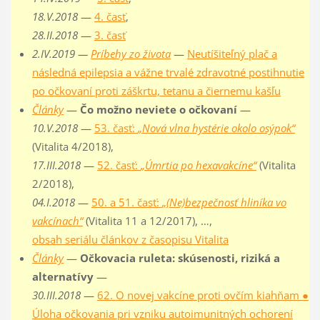
18.V.2018
—
4. časť
,
28.II.2018
—
3. časť
2.IV.2019 —
Príbehy zo života
—
Neutíšiteľný plač a
následná epilepsia a vážne trvalé zdravotné postihnutie
po očkovaní proti záškrtu, tetanu a čiernemu kašľu
Články
—
Čo možno neviete o očkovaní
—
10.V.2018
—
53. časť:
„Nová vlna hystérie okolo osýpok“
(Vitalita 4/2018),
17.III.2018
—
52. časť:
„Úmrtia po hexavakcíne“
(Vitalita
2/2018),
04.I.2018
—
50. a 51. časť:
„(Ne)bezpečnosť hliníka vo
vakcínach“
(Vitalita 11 a 12/2017), …,
obsah seriálu článkov z časopisu Vitalita
Články
—
Očkovacia ruleta: skúsenosti, riziká a
alternatívy
—
30.III.2018
—
62. O novej vakcíne proti ovčím kiahňam ●
Úloha očkovania pri vzniku autoimunitných ochorení