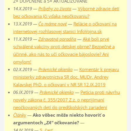
2× DOPLNENÉ a 5× AKTUALIZOVANÉ
14.X.2019 —
Príbehy zo života
—
Výborné zdravie detí
bez očkovania (či vďaka neočkovaniu?
13.X.2019 —
Čo máme nové
—
Relácie o očkovaní na
internetovej rozhlasovej stanici InfoVojna.sk
11.X.2019 —
Zdravotná poradňa
—
Aké boli prvé
schválené vakcíny proti detskej obrne? Bezpečné a
účinné, ako nás to učí očkovacie bájoslovie? Ani
omylom!
02.X.2019 —
Právnické okienko
—
Komentár k prejavu
ministerky zdravotníctva SR doc. MUDr. Andrey
Kalavskej PhD. o očkovaní v NR SR 12.IX.2019
06.IX.2019 —
Právnické okienko
—
Petícia proti návrhu
novely zákona č. 355/2007 Z.z. o neprijímaní
neočkovaných detí do predškolských zariadení
Články
—
Ako vôbec môže niekto hovoriť o
argumentoch
„ZA“
očkovanie?
—
14.IV.2019
—
5. časť
,