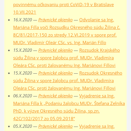
povinnému očkovaniu proti CoViD-19 v Bratislave
10.VII.2021
16.X.2020 —
Právnické okienko
—
Odvolanie sa Ing.
Mariána Filla voči Rozsudku Okresného súdu Žilina č.
8C/81/2017-150 zo stredy 12.VI.2019 v spore prof.
MUDr. Vladimír Oleár CSc. vs. Ing. Marián Fillo
15.X.2020 —
Právnické okienko
—
Rozsudok Krajského
súdu Žilina v spore žalobcu prof. MUDr. Vladimíra
Oleára CSc. proti žalovanému Ing. Mariánovi Fillovi
15.X.2020 —
Právnické okienko
—
Rozsudok Okresného
súdu Žilina v spore žalobcu prof. MUDr. Vladimíra
Oleára CSc. proti žalovanému Ing. Mariánovi Fillovi
06.X.2020 —
Právnické okienko
—
Vyjadrenie sa Ing.
Mariána Filla k „Podaniu žalobcu MUDr. Štefana Zelníka
PhD. k výzve Okresného súdu Žilina, sp.zn.
42C/102/2017 zo 05.09.2018“
05.X.2020 —
Právnické okienko
—
Vyjadrenie sa Ing.