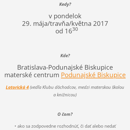
Kedy?
v pondelok
29. mája/travňa/května 2017
30
od 16
Kde?
Bratislava-Podunajské Biskupice
materské centrum
Podunajské Biskupice
Latorická 4
(vedľa Klubu dôchodcov, medzi materskou školou
a knižnicou)
O čom?
• ako sa zodpovedne rozhodnúť, či dať alebo nedať