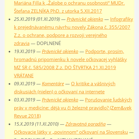
Mariána Filla k „Žalobe o ochranu osobnosti“ MUDr.
Štefana ZELNÍKA PhD. z utorka 5.XII.2017
25.XI.2019 (01.XI.2019) —
Právnické okienko
—
Infografiky
k prejednávanému návrhu novely Zákona č. 355/2007
Z.z. o ochrane, podpore a rozvoji verejného
zdravia
— DOPLNENÉ
19.XI.2019 —
Právnické okienko
—
Podporte, prosím,
hromadnú pripomienku k novele očkovacej vyhlášky
MZ SR č. 585/2008 Z.z. DO ŠTVRTKA 21.XI.2019
VRÁTANE
09.XI.2019 —
Komentáre
—
O kritike a vášnivých
diskusiách (nielen) o očkovaní na internete
03.XI.2019 —
Právnické okienko
—
Porušovanie ľudských
práv v medicíne: déjà vu či železné pravidlo? (Zem&vek
Revue 2018)
15.X.2019 (11.XI.2010) —
Zdravotná poradňa
—
Očkovacie látky v „povinnom“ očkovaní na Slovensku
—