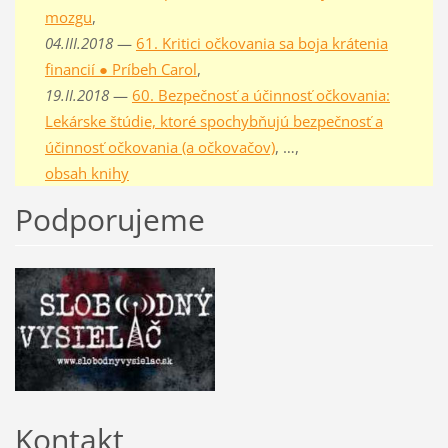
mozgu
,
04.III.2018
—
61. Kritici očkovania sa boja krátenia
financií ● Príbeh Carol
,
19.II.2018
—
60. Bezpečnosť a účinnosť očkovania:
Lekárske štúdie, ktoré spochybňujú bezpečnosť a
účinnosť očkovania (a očkovačov)
, …,
obsah knihy
Podporujeme
Kontakt