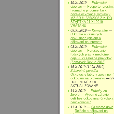
19.XI.2019 —
Právnické
okienko
—
Podporte, prosím,
hromadnú pripomienku k
novele očkovacej vyhlášky
MZ SR č. 585/2008 Z.z. DO
ŠTVRTKA 21.XI.2019
VRÁTANE
09.XI.2019 —
Komentáre
—
O kritike a vášnivých
diskusiách (nielen) o
očkovaní na internete
03.XI.2019 —
Právnické
okienko
—
Porušovanie
ľudských práv v medicíne:
déjà vu či železné pravidlo?
(Zem&vek Revue 2018)
15.X.2019 (11.XI.2010) —
Zdravotná poradňa
—
Očkovacie látky v „povinnom
očkovaní na Slovensku
— 2
DOPLNENÉ a 5×
AKTUALIZOVANÉ
14.X.2019 —
Príbehy zo
života
—
Výborné zdravie
detí bez očkovania (či vďaka
neočkovaniu?
13.X.2019 —
Čo máme nové
—
Relácie o očkovaní na