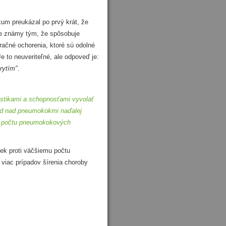
um preukázal po prvý krát, že
e známy tým, že spôsobuje
račné ochorenia, ktoré sú odolné
Je to neuveriteľné, ale odpoveď je:
rytím"
.
istikami a schopnosťami vyvolať
hľad nad pneumokokmi naďalej
mu počtu pneumokokových
ek proti väčšiemu počtu
viac prípadov šírenia choroby