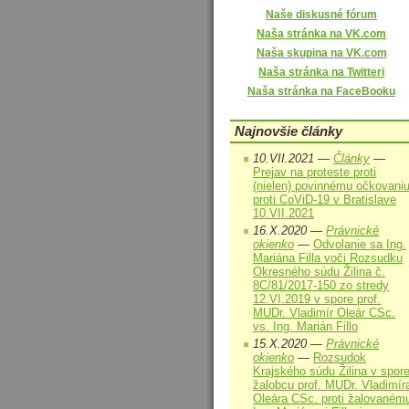
Naše diskusné fórum
Naša stránka na VK.com
Naša skupina na VK.com
Naša stránka na Twitteri
Naša stránka na FaceBooku
Najnovšie články
10.VII.2021 —
Články
—
Prejav na proteste proti
(nielen) povinnému očkovani
proti CoViD-19 v Bratislave
10.VII.2021
16.X.2020 —
Právnické
okienko
—
Odvolanie sa Ing.
Mariána Filla voči Rozsudku
Okresného súdu Žilina č.
8C/81/2017-150 zo stredy
12.VI.2019 v spore prof.
MUDr. Vladimír Oleár CSc.
vs. Ing. Marián Fillo
15.X.2020 —
Právnické
okienko
—
Rozsudok
Krajského súdu Žilina v spor
žalobcu prof. MUDr. Vladimír
Oleára CSc. proti žalovaném