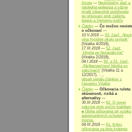
života
—
Neutíšiteľný plač a
následná epilepsia a vážne
trvalé zdravotné postihnutie
po očkovaní proti záškrtu,
tetanu a čiernemu kašľu
Články
—
Čo možno neviet
o očkovaní
—
10.V.2018
—
53. časť:
„Nová
vlna hystérie okolo osýpok“
(Vitalita 4/2018),
17.III.2018
—
52. časť:
„Úmrtia po hexavakcíne“
(Vitalita 2/2018),
04.I.2018
—
50. a 51. časť:
„(Ne)bezpečnosť hliníka vo
vakcínach“
(Vitalita 11 a
12/2017), …,
obsah seriálu článkov z
časopisu Vitalita
Články
—
Očkovacia ruleta:
skúsenosti, riziká a
alternatívy
—
30.III.2018
—
62. O novej
vakcíne proti ovčím kiahňam
● Úloha očkovania pri vzniku
autoimunitných ochorení
mozgu
,
04.III.2018
—
61. Kritici
očkovania sa boja krátenia