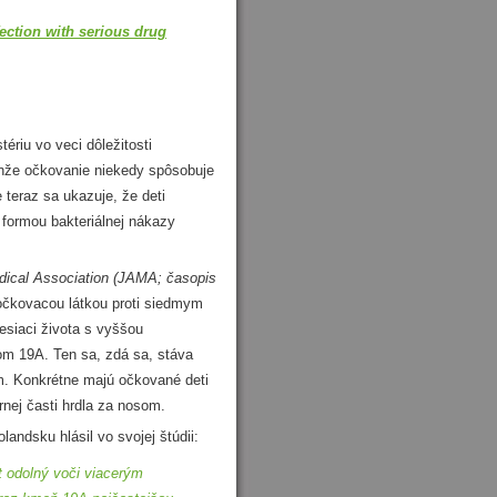
ection with serious drug
riu vo veci dôležitosti
enže očkovanie niekedy spôsobuje
le teraz sa ukazuje, že deti
formou bakteriálnej nákazy
dical Association (JAMA; časopis
čkovacou látkou proti siedmym
siaci života s vyššou
 19A. Ten sa, zdá sa, stáva
ám. Konkrétne majú očkované deti
nej časti hrdla za nosom.
dsku hlásil vo svojej štúdii:
 odolný voči viacerým