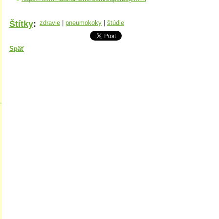
Štítky
:
zdravie
|
pneumokoky
|
štúdie
Späť
.