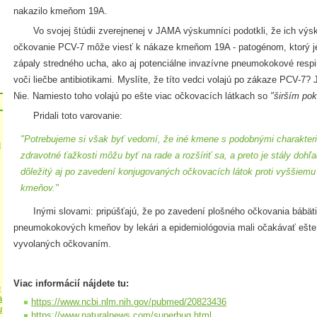
nakazilo kmeňom 19A.
Vo svojej štúdii zverejnenej v JAMA výskumníci podotkli, že ich výsk
očkovanie PCV-7 môže viesť k nákaze kmeňom 19A - patogénom, ktorý j
zápaly stredného ucha, ako aj potenciálne invazívne pneumokokové respi
voči liečbe antibiotikami. Myslíte, že títo vedci volajú po zákaze PCV-7? 
Nie. Namiesto toho volajú po ešte viac očkovacích látkach so
"širším pok
Pridali toto varovanie:
"Potrebujeme si však byť vedomí, že iné kmene s podobnými charakter
u
zdravotné ťažkosti môžu byť na rade a rozšíriť sa, a preto je stály do
dôležitý aj po zavedení konjugovaných očkovacích látok proti vyššie
kmeňov."
Inými slovami: pripúšťajú, že po zavedení plošného očkovania bábäti
pneumokokových kmeňov by lekári a epidemiológovia mali očakávať ešte 
vyvolaných očkovaním.
Viac informácií nájdete tu:
e
a
https://www.ncbi.nlm.nih.gov/pubmed/20823436
u
https://www.naturalnews.com/superbug.html