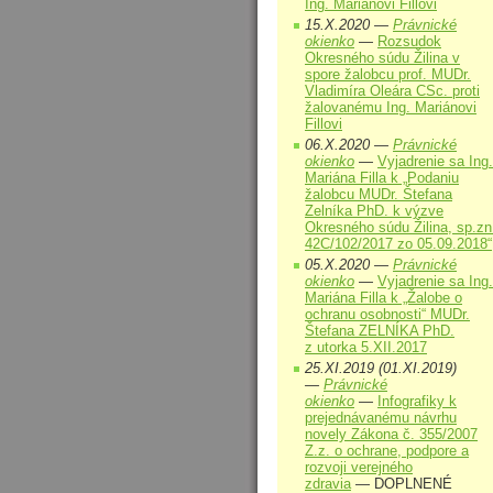
Ing. Mariánovi Fillovi
15.X.2020 —
Právnické
okienko
—
Rozsudok
Okresného súdu Žilina v
spore žalobcu prof. MUDr.
Vladimíra Oleára CSc. proti
žalovanému Ing. Mariánovi
Fillovi
06.X.2020 —
Právnické
okienko
—
Vyjadrenie sa Ing.
Mariána Filla k „Podaniu
žalobcu MUDr. Štefana
Zelníka PhD. k výzve
Okresného súdu Žilina, sp.zn
42C/102/2017 zo 05.09.2018“
05.X.2020 —
Právnické
okienko
—
Vyjadrenie sa Ing.
Mariána Filla k „Žalobe o
ochranu osobnosti“ MUDr.
Štefana ZELNÍKA PhD.
z utorka 5.XII.2017
25.XI.2019 (01.XI.2019)
—
Právnické
okienko
—
Infografiky k
prejednávanému návrhu
novely Zákona č. 355/2007
Z.z. o ochrane, podpore a
rozvoji verejného
zdravia
— DOPLNENÉ