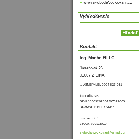
www.svobodaVockovani.cz
Vyhľadávanie
Kontakt
Ing. Marián FILLO
Jaseňová 26
01007 ŽILINA
tel./SMS/MMS: 0904 827 031
číslo účtu SK:
SK4983605207004207679063
BIC/SWIFT: BREXSKBX
číslo účtu CZ:
2800070065/2010
sloboda.
v.ockova
ni@gmail
.com