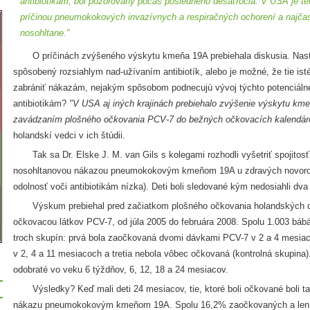
antibiotikám, bol pozorovaný počas posledného desaťročia. V USA je t
príčinou pneumokokových invazívnych a respiračných ochorení a najč
nosohltane."
O príčinách zvýšeného výskytu kmeňa 19A prebiehala diskusia. Nastal
spôsobený rozsiahlym nad-užívaním antibiotík, alebo je možné, že tie isté
zabrániť nákazám, nejakým spôsobom podnecujú vývoj týchto potenciáln
antibiotikám?
"V USA aj iných krajinách prebiehalo zvýšenie výskytu k
zavádzaním plošného očkovania PCV-7 do bežných očkovacích kalendárov
holandskí vedci v ich štúdii.
Tak sa Dr. Elske J. M. van Gils s kolegami rozhodli vyšetriť spojito
nosohltanovou nákazou pneumokokovým kmeňom 19A u zdravých novorod
odolnosť voči antibiotikám nízka). Deti boli sledované kým nedosiahli dva 
Výskum prebiehal pred začiatkom plošného očkovania holandských d
očkovacou látkov PCV-7, od júla 2005 do februára 2008. Spolu 1.003 báb
troch skupín: prvá bola zaočkovaná dvomi dávkami PCV-7 v 2 a 4 mesia
v 2, 4 a 11 mesiacoch a tretia nebola vôbec očkovaná (kontrolná skupina).
odobraté vo veku 6 týždňov, 6, 12, 18 a 24 mesiacov.
Výsledky? Keď mali deti 24 mesiacov, tie, ktoré boli očkované boli ta
nákazu pneumokokovým kmeňom 19A. Spolu 16,2% zaočkovaných a len 