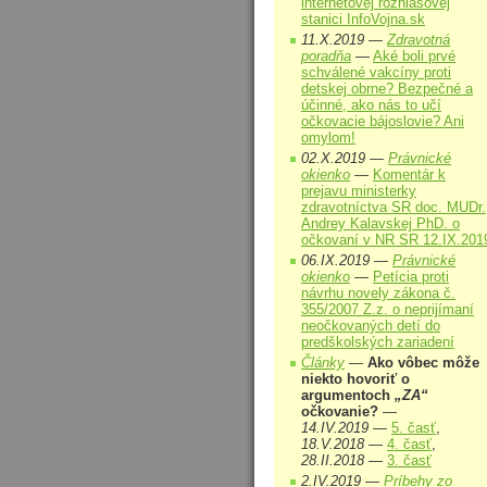
internetovej rozhlasovej
stanici InfoVojna.sk
11.X.2019 —
Zdravotná
poradňa
—
Aké boli prvé
schválené vakcíny proti
detskej obrne? Bezpečné a
účinné, ako nás to učí
očkovacie bájoslovie? Ani
omylom!
02.X.2019 —
Právnické
okienko
—
Komentár k
prejavu ministerky
zdravotníctva SR doc. MUDr.
Andrey Kalavskej PhD. o
očkovaní v NR SR 12.IX.201
06.IX.2019 —
Právnické
okienko
—
Petícia proti
návrhu novely zákona č.
355/2007 Z.z. o neprijímaní
neočkovaných detí do
predškolských zariadení
Články
—
Ako vôbec môže
niekto hovoriť o
argumentoch
„ZA“
očkovanie?
—
14.IV.2019
—
5. časť
,
18.V.2018
—
4. časť
,
28.II.2018
—
3. časť
2.IV.2019 —
Príbehy zo