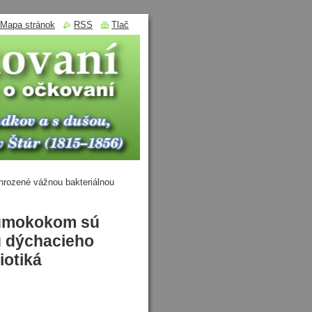
Mapa stránok
RSS
Tlač
rozené vážnou bakteriálnou
eumokokom sú
u dýchacieho
iotiká