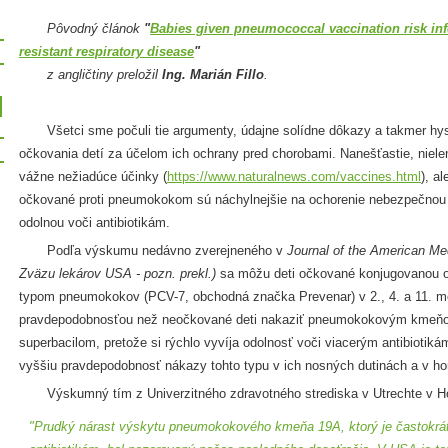
Pôvodný článok
"
Babies given pneumococcal vaccination risk inf
resistant respiratory disease
"
z angličtiny preložil
Ing. Marián Fillo
.
Všetci sme počuli tie argumenty, údajne solídne dôkazy a takmer hysté
očkovania detí za účelom ich ochrany pred chorobami. Nanešťastie, niel
vážne nežiadúce účinky (
https://www.naturalnews.com/vaccines.html
), a
očkované proti pneumokokom sú náchylnejšie na ochorenie nebezpečnou 
odolnou voči antibiotikám.
Podľa výskumu nedávno zverejneného v
Journal of the American Me
Zväzu lekárov USA - pozn. prekl.)
sa môžu deti očkované konjugovanou o
typom pneumokokov (PCV-7, obchodná značka Prevenar) v 2., 4. a 11. me
pravdepodobnosťou než neočkované deti nakaziť pneumokokovým kmeňom
superbacilom, pretože si rýchlo vyvíja odolnosť voči viacerým antibiotik
vyššiu pravdepodobnosť nákazy tohto typu v ich nosných dutinách a v hor
Výskumný tím z Univerzitného zdravotného strediska v Utrechte v Holan
"Prudký nárast výskytu pneumokokového kmeňa 19A, ktorý je častokrát