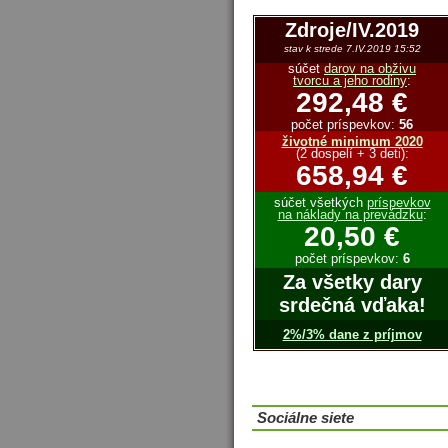
Zdroje/IV.2019
stav k strede 7.IV.2019 15:52
súčet
darov na obživu
tvorcu a jeho rodiny
:
292,48 €
počet príspevkov:
56
životné minimum 2020
(2 dospelí + 3 deti):
658,94 €
súčet všetkých
príspevkov
na náklady na prevádzku
:
20,50 €
počet príspevkov:
6
Za všetky dary
srdečná vďaka!
2%/3% dane z príjmov
Sociálne siete