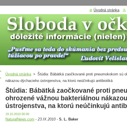
Úvodná stránka
Úvodná stránka
>
Štúdia: Bábätká zaočkované proti pneumokokom sú oh
nákazou dýchacieho ústrojenstva, na ktorú neúčinkujú antibiotiká
Štúdia: Bábätká zaočkované proti pn
ohrozené vážnou bakteriálnou nákazo
ústrojenstva, na ktorú neúčinkujú antib
19.10.2010 00:40
NaturalNews.com
-
23.IX.2010
-
S. L. Baker