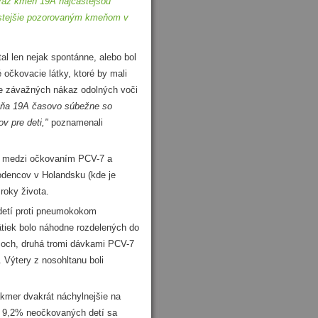
eraz kmeň 19A najčastejšou
astejšie pozorovaným kmeňom v
 len nejak spontánne, alebo bol
 očkovacie látky, ktoré by mali
e závažných nákaz odolných voči
meňa 19A časovo súbežne so
 pre deti,"
poznamenali
sť medzi očkovaním PCV-7 a
encov v Holandsku (kde je
roky života.
etí proti pneumokokom
ätiek bolo náhodne rozdelených do
coch, druhá tromi dávkami PCV-7
 Výtery z nosohltanu boli
kmer dvakrát náchylnejšie na
9,2% neočkovaných detí sa