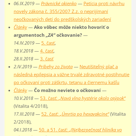
06.IX.2019 —
Právnické okienko
—
Petícia proti návrhu
novely zákona č. 355/2007 Z.z. o neprijímaní
neočkovaných detí do predškolských zariadení
Články
—
Ako vôbec môže niekto hovoriť o
argumentoch
„ZA“
očkovanie?
—
14.IV.2019
—
5. časť
,
18.V.2018
—
4. časť
,
28.II.2018
—
3. časť
2.IV.2019 —
Príbehy zo života
—
Neutíšiteľný plač a
následná epilepsia a vážne trvalé zdravotné postihnutie
po očkovaní proti záškrtu, tetanu a čiernemu kašľu
Články
—
Čo možno neviete o očkovaní
—
10.V.2018
—
53. časť:
„Nová vlna hystérie okolo osýpok“
(Vitalita 4/2018),
17.III.2018
—
52. časť:
„Úmrtia po hexavakcíne“
(Vitalita
2/2018),
04.I.2018
—
50. a 51. časť:
„(Ne)bezpečnosť hliníka vo