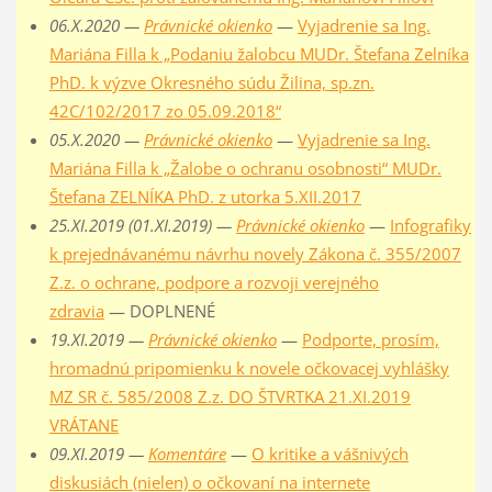
06.X.2020 —
Právnické okienko
—
Vyjadrenie sa Ing.
Mariána Filla k „Podaniu žalobcu MUDr. Štefana Zelníka
PhD. k výzve Okresného súdu Žilina, sp.zn.
42C/102/2017 zo 05.09.2018“
05.X.2020 —
Právnické okienko
—
Vyjadrenie sa Ing.
Mariána Filla k „Žalobe o ochranu osobnosti“ MUDr.
Štefana ZELNÍKA PhD. z utorka 5.XII.2017
25.XI.2019 (01.XI.2019) —
Právnické okienko
—
Infografiky
k prejednávanému návrhu novely Zákona č. 355/2007
Z.z. o ochrane, podpore a rozvoji verejného
zdravia
— DOPLNENÉ
19.XI.2019 —
Právnické okienko
—
Podporte, prosím,
hromadnú pripomienku k novele očkovacej vyhlášky
MZ SR č. 585/2008 Z.z. DO ŠTVRTKA 21.XI.2019
VRÁTANE
09.XI.2019 —
Komentáre
—
O kritike a vášnivých
diskusiách (nielen) o očkovaní na internete