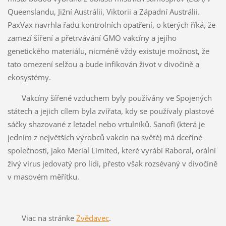
Queenslandu, Jižní Austrálii, Viktorii a Západní Austrálii.
PaxVax navrhla řadu kontrolních opatření, o kterých říká, že
zamezí šíření a přetrvávání GMO vakcíny a jejího
genetického materiálu, nicméně vždy existuje možnost, že
tato omezení selžou a bude infikován život v divočině a
ekosystémy.
Vakcíny šířené vzduchem byly používány ve Spojených
státech a jejich cílem byla zvířata, kdy se používaly plastové
sáčky shazované z letadel nebo vrtulníků. Sanofi (která je
jedním z největších výrobců vakcín na světě) má dceřiné
společnosti, jako Merial Limited, které vyrábí Raboral, orální
živý virus jedovatý pro lidi, přesto však rozsévaný v divočině
v masovém měřítku.
Viac na stránke
Zvědavec
.