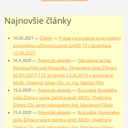
Najnovšie články
10.VII.2021 —
Články
—
Prejav na proteste proti (nielen)
povinnému očkovaniu proti CoViD-19 v Bratislave
10.VII.2021
16.X.2020 —
Právnické okienko
—
Odvolanie sa Ing.
Mariána Filla voči Rozsudku Okresného súdu Žilina č.
8C/81/2017-150 zo stredy 12.VI.2019 v spore prof.
MUDr. Vladimír Oleár CSc. vs. Ing. Marián Fillo
15.X.2020 —
Právnické okienko
—
Rozsudok Krajského
súdu Žilina v spore žalobcu prof. MUDr. Vladimíra
Oleára CSc. proti žalovanému Ing. Mariánovi Fillovi
15.X.2020 —
Právnické okienko
—
Rozsudok Okresného
súdu Žilina v spore žalobcu prof. MUDr. Vladimíra
Oleára CSc. proti žalovanému Ing. Mariánovi Fillovi