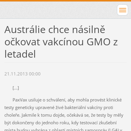
Austrálie chce násilně
očkovat vakcínou GMO z
letadel
21.11.2013 00:00
[...]
PaxVax usiluje o schválení, aby mohla provést klinické
testy geneticky upravené živé bakteriální vakcíny proti
choleře. Jakmile k tomu dojde, očekává se, že testy by měly
být dokončeny do jednoho roku, kdy testovací zkušební
místa budou vybrána z oblastí místních samospráv (LGA) v