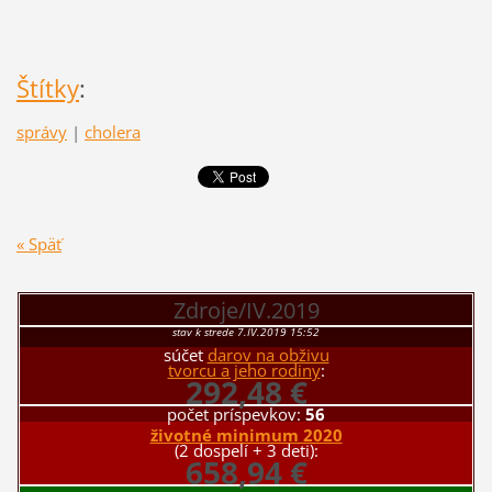
Štítky
:
správy
|
cholera
« Späť
Zdroje/IV.2019
stav k strede 7.IV.2019 15:52
súčet
darov na obživu
tvorcu a jeho rodiny
:
292,48 €
počet príspevkov:
56
životné minimum 2020
(2 dospelí + 3 deti):
658,94 €