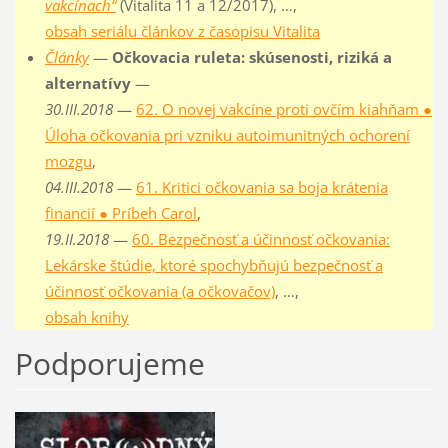
vakcínach“
(Vitalita 11 a 12/2017), …,
obsah seriálu článkov z časopisu Vitalita
Články
—
Očkovacia ruleta: skúsenosti, riziká a
alternatívy
—
30.III.2018
—
62. O novej vakcíne proti ovčím kiahňam ●
Úloha očkovania pri vzniku autoimunitných ochorení
mozgu
,
04.III.2018
—
61. Kritici očkovania sa boja krátenia
financií ● Príbeh Carol
,
19.II.2018
—
60. Bezpečnosť a účinnosť očkovania:
Lekárske štúdie, ktoré spochybňujú bezpečnosť a
účinnosť očkovania (a očkovačov)
, …,
obsah knihy
Podporujeme