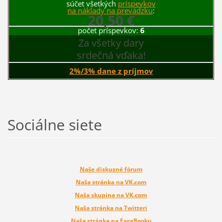
súčet všetkých
príspevkov
na náklady na prevádzku
:
20,50 €
počet príspevkov:
6
Za všetky dary
srdečná vďaka!
2%/3% dane z príjmov
Sociálne siete
Naše diskusné fórum
Naša stránka na VK.com
Naša skupina na VK.com
Naša stránka na Twitteri
Naša stránka na FaceBooku