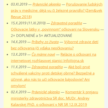
03.XI.2019 —
Právnické okienko
—
Porušovanie ľudských
práv v medicíne: déjà vu či železné pravidlo? (Zem&vek
Revue 2018)
15.X.2019 (11.XI.2010) —
Zdravotná poradňa
—
Očkovacie látky v „povinnom“ očkovaní na Slovensku
—
2× DOPLNENÉ a 5× AKTUALIZOVANÉ
14.X.2019 —
Príbehy zo života
—
Výborné zdravie detí
bez očkovania (či vďaka neočkovaniu?
13.X.2019 —
Čo máme nové
—
Relácie o očkovaní na
internetovej rozhlasovej stanici InfoVojna.sk
11.X.2019 —
Zdravotná poradňa
—
Aké boli prvé
schválené vakcíny proti detskej obrne? Bezpečné a
účinné, ako nás to učí očkovacie bájoslovie? Ani
omylom!
02.X.2019 —
Právnické okienko
—
Komentár k prejavu
ministerky zdravotníctva SR doc. MUDr. Andrey
Kalavskej PhD. o očkovaní v NR SR 12.IX.2019