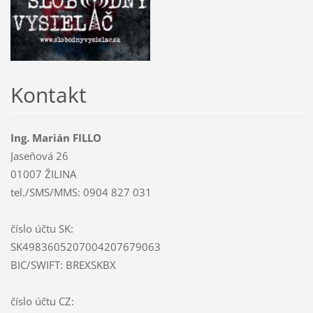
Kontakt
Ing. Marián FILLO
Jaseňová 26
01007 ŽILINA
tel./SMS/MMS: 0904 827 031
číslo účtu SK:
SK4983605207004207679063
BIC/SWIFT: BREXSKBX
číslo účtu CZ: